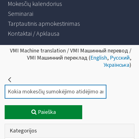
Mokesčių kalendorius
Seminarai
Tarptautinis apmokestinimas
Kontaktai / Apklausa
VMI Machine translation / VMI Машинный перевод /
VMI Машинний переклад (
English
,
Русский
,
Українська
)
Paieška
Kategorijos