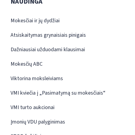
NAUDINGA
Mokesčiai ir jų dydžiai
Atsiskaitymas grynaisiais pinigais
Dažniausiai užduodami klausimai
Mokesčių ABC
Viktorina moksleiviams
VMI kviečia į „Pasimatymą su mokesčiais“
VMI turto aukcionai
Įmonių VDU palyginimas