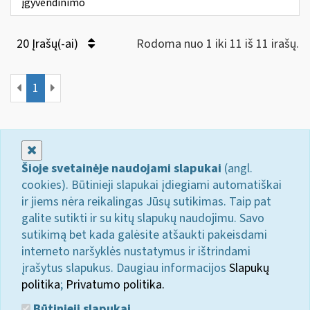
įgyvendinimo
20 Įrašų(-ai)
Rodoma nuo 1 iki 11 iš 11 irašų.
1
Uždaryti
Šioje svetainėje naudojami slapukai
(angl.
cookies). Būtinieji slapukai įdiegiami automatiškai
ir jiems nėra reikalingas Jūsų sutikimas. Taip pat
galite sutikti ir su kitų slapukų naudojimu. Savo
sutikimą bet kada galėsite atšaukti pakeisdami
interneto naršyklės nustatymus ir ištrindami
įrašytus slapukus. Daugiau informacijos
Slapukų
politika
;
Privatumo politika.
Būtinieji slapukai