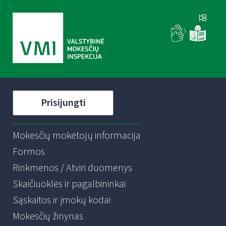
Prisijungti
Mokesčių mokėtojų informacija
Formos
Rinkmenos / Atviri duomenys
Skaičiuoklės ir pagalbininkai
Sąskaitos ir įmokų kodai
Mokesčių žinynas