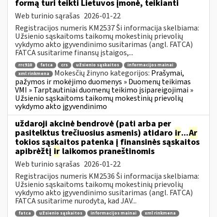
formą turi teikti Lietuvos įmonė, teikianti
Web turinio sąrašas
2026-01-22
Registracijos numeris KM2537 Ši informacija skelbiama:
Užsienio sąskaitoms taikomų mokestinių prievolių
vykdymo akto įgyvendinimo susitarimas (angl. FATCA)
FATCA susitarime finansų įstaigos,...
rrc910
fatca
crs
užsienio sąskaitos
informacijos mainai
Mokesčių žinyno kategorijos:
Prašymai,
xml rinkmena
pažymos ir mokėjimo duomenys » Duomenų teikimas
VMI » Tarptautiniai duomenų teikimo įsipareigojimai »
Užsienio sąskaitoms taikomų mokestinių prievolių
vykdymo akto įgyvendinimo
uždaroji akcinė bendrovė (pati arba per
pasitelktus trečiuosius asmenis) atidaro
ir
...
Ar
tokios sąskaitos patenka į finansinės sąskaitos
apibrėžtį
ir
laikomos praneštinomis
Web turinio sąrašas
2026-01-22
Registracijos numeris KM2536 Ši informacija skelbiama:
Užsienio sąskaitoms taikomų mokestinių prievolių
vykdymo akto įgyvendinimo susitarimas (angl. FATCA)
FATCA susitarime nurodyta, kad JAV...
fatca
užsienio sąskaitos
informacijos mainai
xml rinkmena