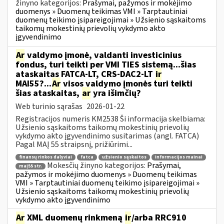
žinyno kategorijos:
Prašymai, pažymos ir mokėjimo
duomenys » Duomenų teikimas VMI » Tarptautiniai
duomenų teikimo įsipareigojimai » Užsienio sąskaitoms
taikomų mokestinių prievolių vykdymo akto
įgyvendinimo
Ar
valdymo įmonė, valdanti investicinius
fondus, turi teikti per VMI TIES sistemą...šias
ataskaitas FATCA-LT, CRS-DAC2-LT
ir
MAI55?...
Ar
visos valdymo įmonės turi teikti
šias ataskaitas,
ar
yra išimčių?
Web turinio sąrašas
2026-01-22
Registracijos numeris KM2538 Ši informacija skelbiama:
Užsienio sąskaitoms taikomų mokestinių prievolių
vykdymo akto įgyvendinimo susitarimas (angl. FATCA)
Pagal MAĮ 55 straipsnį, prižiūrimi...
finansų rinkos dalyviai
fatca
užsienio sąskaitos
informacijos mainai
Mokesčių žinyno kategorijos:
Prašymai,
maį55 str.
pažymos ir mokėjimo duomenys » Duomenų teikimas
VMI » Tarptautiniai duomenų teikimo įsipareigojimai »
Užsienio sąskaitoms taikomų mokestinių prievolių
vykdymo akto įgyvendinimo
Ar
XML duomenų rinkmeną
ir
/arba RRC910