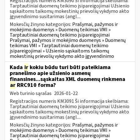
Registracijos numeris KM3090 Ši informacija skelbiama:
Tarptautiniai duomenų teikimo įsipareigojimai Užsienio
sąskaitoms taikomų mokestinių prievolių vykdymo akto
įgyvendinimo susitarimas (angl....
Mokesčių žinyno kategorijos:
Prašymai, pažymos ir
mokėjimo duomenys » Duomenų teikimas VMI »
Tarptautiniai duomenų teikimo įsipareigojimai
Prašymai, pažymos ir mokėjimo duomenys » Duomenų
teikimas VMI » Tarptautiniai duomenų teikimo
įsipareigojimai » Užsienio sąskaitoms taikomų
mokestinių prievolių vykdymo akto įgyvendinimo
Kada
ir
kokiu būdu turi būti pateikiama
pranešimo apie užsienio asmenų
finansines...sąskaitas XML duomenų rinkmena
ar
RRC910 forma?
Web turinio sąrašas
2026-01-22
Registracijos numeris KM3091 Ši informacija skelbiama:
Tarptautiniai duomenų teikimo įsipareigojimai Užsienio
sąskaitoms taikomų mokestinių prievolių vykdymo akto
įgyvendinimo susitarimas (angl....
Mokesčių žinyno kategorijos:
Prašymai, pažymos ir
mokėjimo duomenys » Duomenų teikimas VMI »
Tarptautiniai duomenų teikimo įsipareigojimai