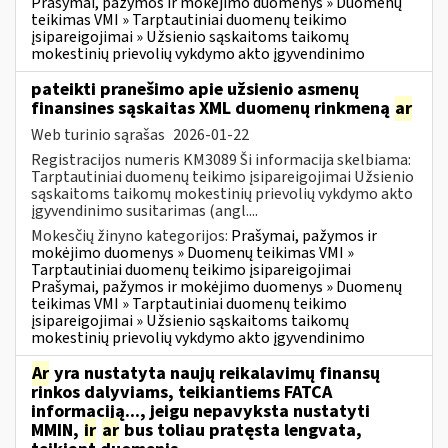
Prašymai, pažymos ir mokėjimo duomenys » Duomenų
teikimas VMI » Tarptautiniai duomenų teikimo
įsipareigojimai » Užsienio sąskaitoms taikomų
mokestinių prievolių vykdymo akto įgyvendinimo
pateikti pranešimo apie užsienio asmenų
finansines sąskaitas XML duomenų rinkmeną
ar
Web turinio sąrašas
2026-01-22
Registracijos numeris KM3089 Ši informacija skelbiama:
Tarptautiniai duomenų teikimo įsipareigojimai Užsienio
sąskaitoms taikomų mokestinių prievolių vykdymo akto
įgyvendinimo susitarimas (angl....
Mokesčių žinyno kategorijos:
Prašymai, pažymos ir
mokėjimo duomenys » Duomenų teikimas VMI »
Tarptautiniai duomenų teikimo įsipareigojimai
Prašymai, pažymos ir mokėjimo duomenys » Duomenų
teikimas VMI » Tarptautiniai duomenų teikimo
įsipareigojimai » Užsienio sąskaitoms taikomų
mokestinių prievolių vykdymo akto įgyvendinimo
Ar
yra nustatyta naujų reikalavimų finansų
rinkos dalyviams, teikiantiems FATCA
informaciją..., jeigu nepavyksta nustatyti
MMIN,
ir
ar
bus toliau pratęsta lengvata,