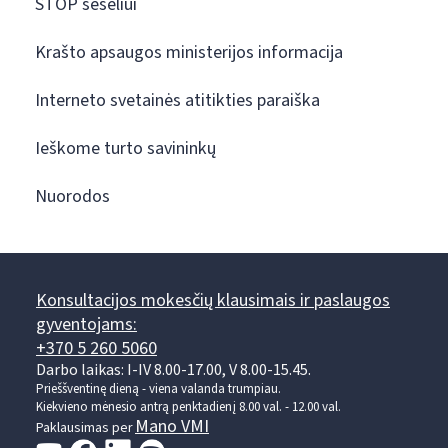
STOP šešėliui
Krašto apsaugos ministerijos informacija
Interneto svetainės atitikties paraiška
Ieškome turto savininkų
Nuorodos
Konsultacijos mokesčių klausimais ir paslaugos
gyventojams:
+370 5 260 5060
Darbo laikas: I-IV 8.00-17.00, V 8.00-15.45.
Prieššventinę dieną - viena valanda trumpiau.
Kiekvieno mėnesio antrą penktadienį 8.00 val. - 12.00 val.
Mano VMI
Paklausimas per