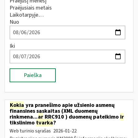
Praėjusį mėnesį
Praėjusiais metais
Laikotarpyje…
Nuo
Iki
Paieška
Kokia
yra pranešimo apie užsienio asmenų
finansines sąskaitas (XML duomenų
rinkmena...
ar
RRC910 ) duomenų pateikimo
ir
tikslinimo
tvarka
?
Web turinio sąrašas
2026-01-22