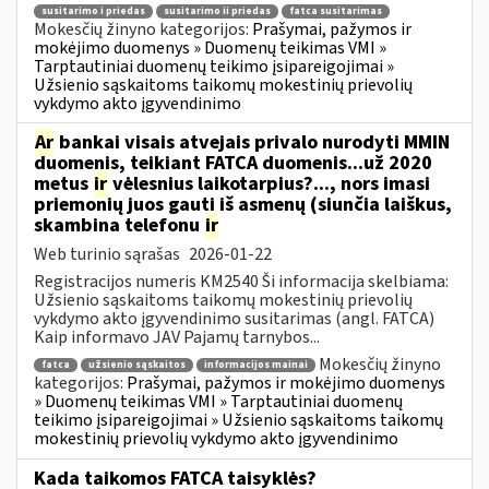
susitarimo i priedas
susitarimo ii priedas
fatca susitarimas
Mokesčių žinyno kategorijos:
Prašymai, pažymos ir
mokėjimo duomenys » Duomenų teikimas VMI »
Tarptautiniai duomenų teikimo įsipareigojimai »
Užsienio sąskaitoms taikomų mokestinių prievolių
vykdymo akto įgyvendinimo
Ar
bankai visais atvejais privalo nurodyti MMIN
duomenis, teikiant FATCA duomenis...už 2020
metus
ir
vėlesnius laikotarpius?..., nors imasi
priemonių juos gauti iš asmenų (siunčia laiškus,
skambina telefonu
ir
Web turinio sąrašas
2026-01-22
Registracijos numeris KM2540 Ši informacija skelbiama:
Užsienio sąskaitoms taikomų mokestinių prievolių
vykdymo akto įgyvendinimo susitarimas (angl. FATCA)
Kaip informavo JAV Pajamų tarnybos...
Mokesčių žinyno
fatca
užsienio sąskaitos
informacijos mainai
kategorijos:
Prašymai, pažymos ir mokėjimo duomenys
» Duomenų teikimas VMI » Tarptautiniai duomenų
teikimo įsipareigojimai » Užsienio sąskaitoms taikomų
mokestinių prievolių vykdymo akto įgyvendinimo
Kada taikomos FATCA taisyklės?