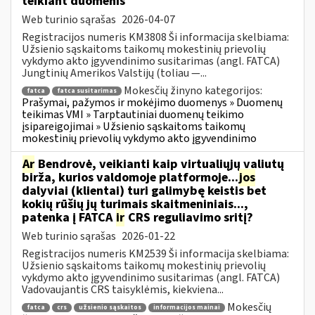
teikiant duomenis
Web turinio sąrašas
2026-04-07
Registracijos numeris KM3808 Ši informacija skelbiama:
Užsienio sąskaitoms taikomų mokestinių prievolių
vykdymo akto įgyvendinimo susitarimas (angl. FATCA)
Jungtinių Amerikos Valstijų (toliau —...
Mokesčių žinyno kategorijos:
fatca
fatca susitarimas
Prašymai, pažymos ir mokėjimo duomenys » Duomenų
teikimas VMI » Tarptautiniai duomenų teikimo
įsipareigojimai » Užsienio sąskaitoms taikomų
mokestinių prievolių vykdymo akto įgyvendinimo
Ar
Bendrovė, veikianti kaip virtualiųjų valiutų
birža, kurios valdomoje platformoje...
jos
dalyviai (klientai) turi galimybę keistis bet
kokių rūšių jų turimais skaitmeniniais...,
patenka į FATCA
ir
CRS reguliavimo sritį?
Web turinio sąrašas
2026-01-22
Registracijos numeris KM2539 Ši informacija skelbiama:
Užsienio sąskaitoms taikomų mokestinių prievolių
vykdymo akto įgyvendinimo susitarimas (angl. FATCA)
Vadovaujantis CRS taisyklėmis, kiekviena...
Mokesčių
fatca
crs
užsienio sąskaitos
informacijos mainai