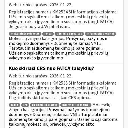
Web turinio sąrašas
2026-01-22
Registracijos numeris KM2534 Ši informacija skelbiama:
Užsienio sąskaitoms taikomų mokestinių prievolių
vykdymo akto įgyvendinimo susitarimas (angl. FATCA)
Jeigu asmuo yra JAV pilietis ar...
mokestinės prievolės
fatca
užsienio sąskaitos
informacijos mainai
Mokesčių žinyno kategorijos:
Prašymai, pažymos ir
mokėjimo duomenys » Duomenų teikimas VMI »
Tarptautiniai duomenų teikimo įsipareigojimai »
Užsienio sąskaitoms taikomų mokestinių prievolių
vykdymo akto įgyvendinimo
Kuo skiriasi CRS nuo FATCA taisyklių?
Web turinio sąrašas
2026-01-22
Registracijos numeris KM2535 Ši informacija skelbiama:
Užsienio sąskaitoms taikomų mokestinių prievolių
vykdymo akto įgyvendinimo susitarimas (angl. FATCA)
Pagrindinis skirtumas tas, kad CRS apima...
Mokesčių
fatca
crs
užsienio sąskaitos
informacijos mainai
žinyno kategorijos:
Prašymai, pažymos ir mokėjimo
duomenys » Duomenų teikimas VMI » Tarptautiniai
duomenų teikimo įsipareigojimai » Užsienio sąskaitoms
taikomų mokestinių prievolių vykdymo akto