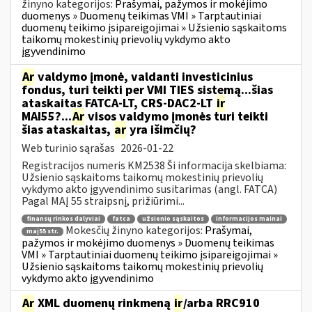
žinyno kategorijos:
Prašymai, pažymos ir mokėjimo
duomenys » Duomenų teikimas VMI » Tarptautiniai
duomenų teikimo įsipareigojimai » Užsienio sąskaitoms
taikomų mokestinių prievolių vykdymo akto
įgyvendinimo
Ar
valdymo įmonė, valdanti investicinius
fondus, turi teikti per VMI TIES sistemą...šias
ataskaitas FATCA-LT, CRS-DAC2-LT
ir
MAI55?...
Ar
visos valdymo įmonės turi teikti
šias ataskaitas,
ar
yra išimčių?
Web turinio sąrašas
2026-01-22
Registracijos numeris KM2538 Ši informacija skelbiama:
Užsienio sąskaitoms taikomų mokestinių prievolių
vykdymo akto įgyvendinimo susitarimas (angl. FATCA)
Pagal MAĮ 55 straipsnį, prižiūrimi...
finansų rinkos dalyviai
fatca
užsienio sąskaitos
informacijos mainai
Mokesčių žinyno kategorijos:
Prašymai,
maį55 str.
pažymos ir mokėjimo duomenys » Duomenų teikimas
VMI » Tarptautiniai duomenų teikimo įsipareigojimai »
Užsienio sąskaitoms taikomų mokestinių prievolių
vykdymo akto įgyvendinimo
Ar
XML duomenų rinkmeną
ir
/arba RRC910