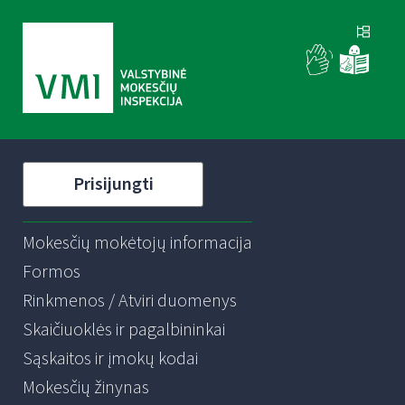
Prisijungti
Mokesčių mokėtojų informacija
Formos
Rinkmenos / Atviri duomenys
Skaičiuoklės ir pagalbininkai
Sąskaitos ir įmokų kodai
Mokesčių žinynas