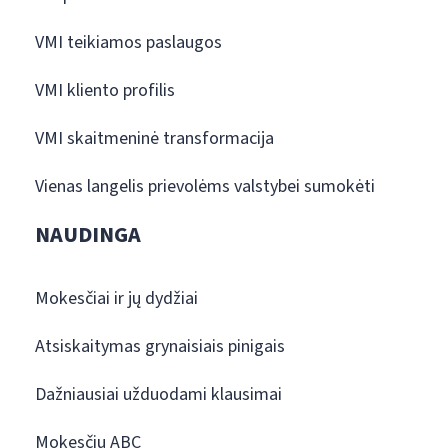
VMI teikiamos paslaugos
VMI kliento profilis
VMI skaitmeninė transformacija
Vienas langelis prievolėms valstybei sumokėti
NAUDINGA
Mokesčiai ir jų dydžiai
Atsiskaitymas grynaisiais pinigais
Dažniausiai užduodami klausimai
Mokesčių ABC