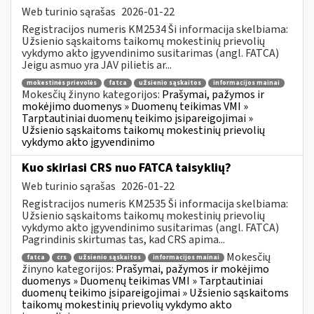
Web turinio sąrašas
2026-01-22
Registracijos numeris KM2534 Ši informacija skelbiama:
Užsienio sąskaitoms taikomų mokestinių prievolių
vykdymo akto įgyvendinimo susitarimas (angl. FATCA)
Jeigu asmuo yra JAV pilietis ar...
mokestinės prievolės
fatca
užsienio sąskaitos
informacijos mainai
Mokesčių žinyno kategorijos:
Prašymai, pažymos ir
mokėjimo duomenys » Duomenų teikimas VMI »
Tarptautiniai duomenų teikimo įsipareigojimai »
Užsienio sąskaitoms taikomų mokestinių prievolių
vykdymo akto įgyvendinimo
Kuo skiriasi CRS nuo FATCA taisyklių?
Web turinio sąrašas
2026-01-22
Registracijos numeris KM2535 Ši informacija skelbiama:
Užsienio sąskaitoms taikomų mokestinių prievolių
vykdymo akto įgyvendinimo susitarimas (angl. FATCA)
Pagrindinis skirtumas tas, kad CRS apima...
Mokesčių
fatca
crs
užsienio sąskaitos
informacijos mainai
žinyno kategorijos:
Prašymai, pažymos ir mokėjimo
duomenys » Duomenų teikimas VMI » Tarptautiniai
duomenų teikimo įsipareigojimai » Užsienio sąskaitoms
taikomų mokestinių prievolių vykdymo akto