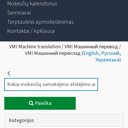
Mokesčių kalendorius
Seminarai
Tarptautinis apmokestinimas
Kontaktai / Apklausa
VMI Machine translation / VMI Машинный перевод /
VMI Машинний переклад (
English
,
Русский
,
Українська
)
Paieška
Kategorijos