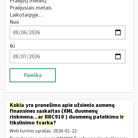
Praėjusį mėnesį
Praėjusiais metais
Laikotarpyje…
Nuo
Iki
Paieška
Kokia
yra pranešimo apie užsienio asmenų
finansines sąskaitas (XML duomenų
rinkmena...
ar
RRC910 ) duomenų pateikimo
ir
tikslinimo
tvarka
?
Web turinio sąrašas
2026-01-22