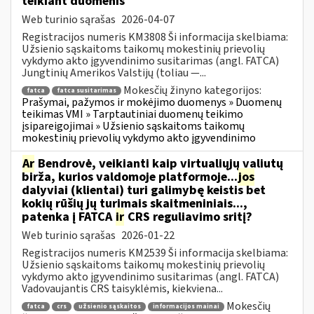
teikiant duomenis
Web turinio sąrašas
2026-04-07
Registracijos numeris KM3808 Ši informacija skelbiama:
Užsienio sąskaitoms taikomų mokestinių prievolių
vykdymo akto įgyvendinimo susitarimas (angl. FATCA)
Jungtinių Amerikos Valstijų (toliau —...
Mokesčių žinyno kategorijos:
fatca
fatca susitarimas
Prašymai, pažymos ir mokėjimo duomenys » Duomenų
teikimas VMI » Tarptautiniai duomenų teikimo
įsipareigojimai » Užsienio sąskaitoms taikomų
mokestinių prievolių vykdymo akto įgyvendinimo
Ar
Bendrovė, veikianti kaip virtualiųjų valiutų
birža, kurios valdomoje platformoje...
jos
dalyviai (klientai) turi galimybę keistis bet
kokių rūšių jų turimais skaitmeniniais...,
patenka į FATCA
ir
CRS reguliavimo sritį?
Web turinio sąrašas
2026-01-22
Registracijos numeris KM2539 Ši informacija skelbiama:
Užsienio sąskaitoms taikomų mokestinių prievolių
vykdymo akto įgyvendinimo susitarimas (angl. FATCA)
Vadovaujantis CRS taisyklėmis, kiekviena...
Mokesčių
fatca
crs
užsienio sąskaitos
informacijos mainai