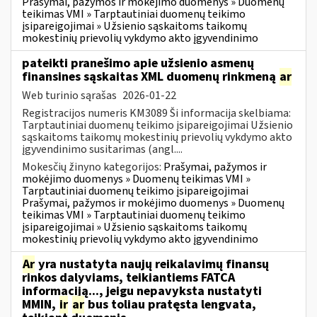
Prašymai, pažymos ir mokėjimo duomenys » Duomenų
teikimas VMI » Tarptautiniai duomenų teikimo
įsipareigojimai » Užsienio sąskaitoms taikomų
mokestinių prievolių vykdymo akto įgyvendinimo
pateikti pranešimo apie užsienio asmenų
finansines sąskaitas XML duomenų rinkmeną
ar
Web turinio sąrašas
2026-01-22
Registracijos numeris KM3089 Ši informacija skelbiama:
Tarptautiniai duomenų teikimo įsipareigojimai Užsienio
sąskaitoms taikomų mokestinių prievolių vykdymo akto
įgyvendinimo susitarimas (angl....
Mokesčių žinyno kategorijos:
Prašymai, pažymos ir
mokėjimo duomenys » Duomenų teikimas VMI »
Tarptautiniai duomenų teikimo įsipareigojimai
Prašymai, pažymos ir mokėjimo duomenys » Duomenų
teikimas VMI » Tarptautiniai duomenų teikimo
įsipareigojimai » Užsienio sąskaitoms taikomų
mokestinių prievolių vykdymo akto įgyvendinimo
Ar
yra nustatyta naujų reikalavimų finansų
rinkos dalyviams, teikiantiems FATCA
informaciją..., jeigu nepavyksta nustatyti
MMIN,
ir
ar
bus toliau pratęsta lengvata,