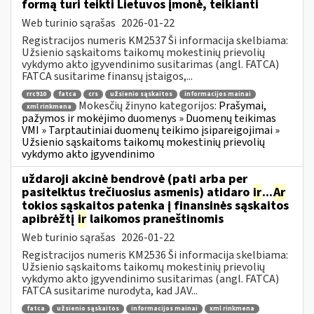
formą turi teikti Lietuvos įmonė, teikianti
Web turinio sąrašas
2026-01-22
Registracijos numeris KM2537 Ši informacija skelbiama:
Užsienio sąskaitoms taikomų mokestinių prievolių
vykdymo akto įgyvendinimo susitarimas (angl. FATCA)
FATCA susitarime finansų įstaigos,...
rrc910
fatca
crs
užsienio sąskaitos
informacijos mainai
Mokesčių žinyno kategorijos:
Prašymai,
xml rinkmena
pažymos ir mokėjimo duomenys » Duomenų teikimas
VMI » Tarptautiniai duomenų teikimo įsipareigojimai »
Užsienio sąskaitoms taikomų mokestinių prievolių
vykdymo akto įgyvendinimo
uždaroji akcinė bendrovė (pati arba per
pasitelktus trečiuosius asmenis) atidaro
ir
...
Ar
tokios sąskaitos patenka į finansinės sąskaitos
apibrėžtį
ir
laikomos praneštinomis
Web turinio sąrašas
2026-01-22
Registracijos numeris KM2536 Ši informacija skelbiama:
Užsienio sąskaitoms taikomų mokestinių prievolių
vykdymo akto įgyvendinimo susitarimas (angl. FATCA)
FATCA susitarime nurodyta, kad JAV...
fatca
užsienio sąskaitos
informacijos mainai
xml rinkmena