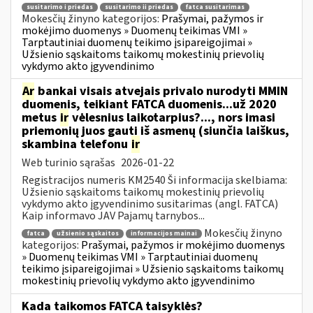
susitarimo i priedas
susitarimo ii priedas
fatca susitarimas
Mokesčių žinyno kategorijos:
Prašymai, pažymos ir
mokėjimo duomenys » Duomenų teikimas VMI »
Tarptautiniai duomenų teikimo įsipareigojimai »
Užsienio sąskaitoms taikomų mokestinių prievolių
vykdymo akto įgyvendinimo
Ar
bankai visais atvejais privalo nurodyti MMIN
duomenis, teikiant FATCA duomenis...už 2020
metus
ir
vėlesnius laikotarpius?..., nors imasi
priemonių juos gauti iš asmenų (siunčia laiškus,
skambina telefonu
ir
Web turinio sąrašas
2026-01-22
Registracijos numeris KM2540 Ši informacija skelbiama:
Užsienio sąskaitoms taikomų mokestinių prievolių
vykdymo akto įgyvendinimo susitarimas (angl. FATCA)
Kaip informavo JAV Pajamų tarnybos...
Mokesčių žinyno
fatca
užsienio sąskaitos
informacijos mainai
kategorijos:
Prašymai, pažymos ir mokėjimo duomenys
» Duomenų teikimas VMI » Tarptautiniai duomenų
teikimo įsipareigojimai » Užsienio sąskaitoms taikomų
mokestinių prievolių vykdymo akto įgyvendinimo
Kada taikomos FATCA taisyklės?