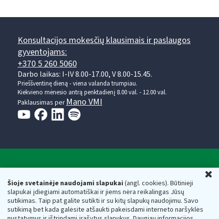
Konsultacijos mokesčių klausimais ir paslaugos
gyventojams:
+370 5 260 5060
Darbo laikas: I-IV 8.00-17.00, V 8.00-15.45.
Prieššventinę dieną - viena valanda trumpiau.
Kiekvieno mėnesio antrą penktadienį 8.00 val. - 12.00 val.
Mano VMI
Paklausimas per
Valstybinė mokesčių inspekcija prie Lietuvos
U
Respublikos finansų ministerijos
Šioje svetainėje naudojami slapukai
(angl. cookies). Būtinieji
slapukai įdiegiami automatiškai ir jiems nėra reikalingas Jūsų
Biudžetinė įstaiga. Juridinio asmens kodas — 188659752,
sutikimas. Taip pat galite sutikti ir su kitų slapukų naudojimu. Savo
adresas: Vasario 16-osios g. 14, 01107 Vilnius, Lietuva, el.paštas:
sutikimą bet kada galėsite atšaukti pakeisdami interneto naršyklės
vmi@vmi.lt
, E. pristatymo dėžutės adresas 188659752
nustatymus ir ištrindami įrašytus slapukus. Daugiau informacijos