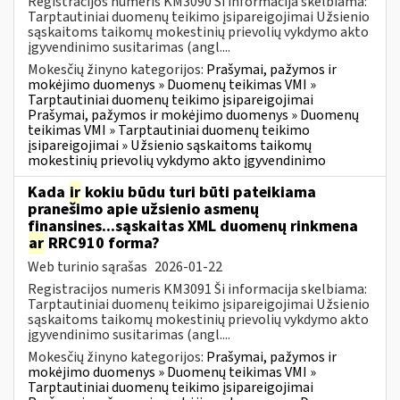
Registracijos numeris KM3090 Ši informacija skelbiama:
Tarptautiniai duomenų teikimo įsipareigojimai Užsienio
sąskaitoms taikomų mokestinių prievolių vykdymo akto
įgyvendinimo susitarimas (angl....
Mokesčių žinyno kategorijos:
Prašymai, pažymos ir
mokėjimo duomenys » Duomenų teikimas VMI »
Tarptautiniai duomenų teikimo įsipareigojimai
Prašymai, pažymos ir mokėjimo duomenys » Duomenų
teikimas VMI » Tarptautiniai duomenų teikimo
įsipareigojimai » Užsienio sąskaitoms taikomų
mokestinių prievolių vykdymo akto įgyvendinimo
Kada
ir
kokiu būdu turi būti pateikiama
pranešimo apie užsienio asmenų
finansines...sąskaitas XML duomenų rinkmena
ar
RRC910 forma?
Web turinio sąrašas
2026-01-22
Registracijos numeris KM3091 Ši informacija skelbiama:
Tarptautiniai duomenų teikimo įsipareigojimai Užsienio
sąskaitoms taikomų mokestinių prievolių vykdymo akto
įgyvendinimo susitarimas (angl....
Mokesčių žinyno kategorijos:
Prašymai, pažymos ir
mokėjimo duomenys » Duomenų teikimas VMI »
Tarptautiniai duomenų teikimo įsipareigojimai