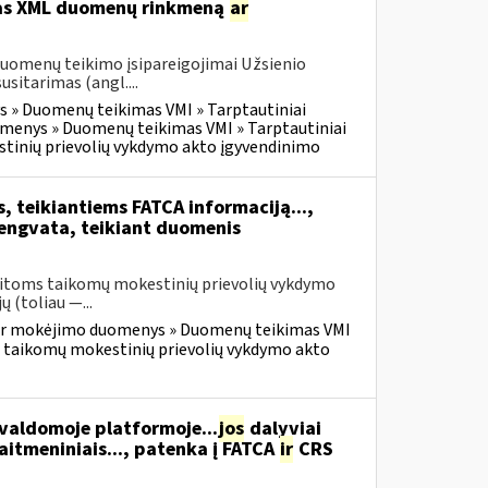
itas XML duomenų rinkmeną
ar
duomenų teikimo įsipareigojimai Užsienio
itarimas (angl....
 » Duomenų teikimas VMI » Tarptautiniai
menys » Duomenų teikimas VMI » Tarptautiniai
tinių prievolių vykdymo akto įgyvendinimo
, teikiantiems FATCA informaciją...,
lengvata, teikiant duomenis
kaitoms taikomų mokestinių prievolių vykdymo
 (toliau —...
ir mokėjimo duomenys » Duomenų teikimas VMI
s taikomų mokestinių prievolių vykdymo akto
 valdomoje platformoje...
jos
dalyviai
kaitmeniniais..., patenka į FATCA
ir
CRS