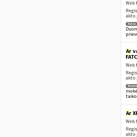
Web t
Regis
akto 
fatca
Duome
priev
Ar
va
FATC
Web t
Regis
akto 
finans
mokėj
taiko
Ar
X
Web t
Regis
akto 