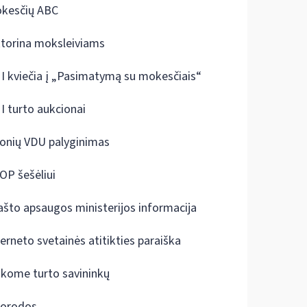
kesčių ABC
ktorina moksleiviams
I kviečia į „Pasimatymą su mokesčiais“
I turto aukcionai
onių VDU palyginimas
OP šešėliui
ašto apsaugos ministerijos informacija
terneto svetainės atitikties paraiška
škome turto savininkų
orodos