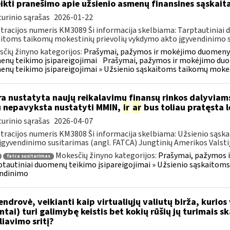
ikti pranešimo apie užsienio asmenų finansines sąska
urinio sąrašas
2026-01-22
tracijos numeris KM3089 Ši informacija skelbiama: Tarptautiniai 
itoms taikomų mokestinių prievolių vykdymo akto įgyvendinimo sus
čių žinyno kategorijos:
Prašymai, pažymos ir mokėjimo duomenys
nų teikimo įsipareigojimai
Prašymai, pažymos ir mokėjimo duo
nų teikimo įsipareigojimai » Užsienio sąskaitoms taikomų mokes
a nustatyta naujų reikalavimų finansų rinkos dalyviams
u nepavyksta nustatyti MMIN,
ir
ar
bus toliau pratęsta 
urinio sąrašas
2026-04-07
tracijos numeris KM3808 Ši informacija skelbiama: Užsienio sąs
įgyvendinimo susitarimas (angl. FATCA) Jungtinių Amerikos Valstijų
Mokesčių žinyno kategorijos:
Prašymai, pažymos 
fatca susitarimas
ptautiniai duomenų teikimo įsipareigojimai » Užsienio sąskaitom
endinimo
ndrovė, veikianti kaip virtualiųjų valiutų birža, kurios
entai) turi galimybę keistis bet kokių rūšių jų turimais s
liavimo sritį?