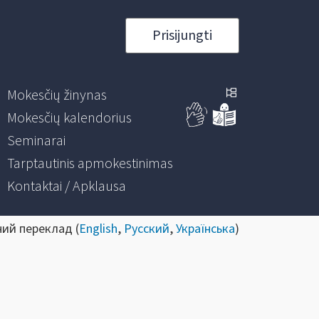
Prisijungti
Mokesčių žinynas
Mokesčių kalendorius
Seminarai
Tarptautinis apmokestinimas
Kontaktai / Apklausa
ний переклад (
English
,
Русский
,
Українська
)