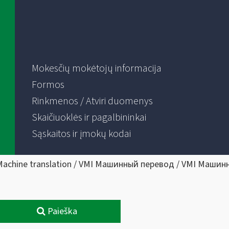
Mokesčių mokėtojų informacija
Formos
Rinkmenos / Atviri duomenys
Skaičiuoklės ir pagalbininkai
Sąskaitos ir įmokų kodai
Machine translation / VMI Машинный перевод / VMI Машин
Paieška