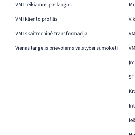
VMI teikiamos paslaugos
Mo
VMI kliento profilis
Vi
VMI skaitmeninė transformacija
VM
Vienas langelis prievolėms valstybei sumokėti
VM
Įm
ST
Kr
In
Ie
Nu