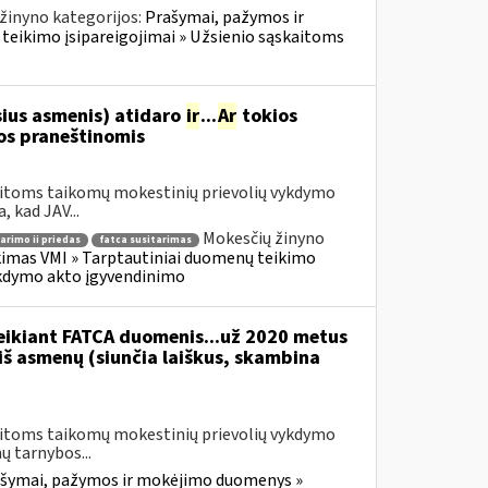
žinyno kategorijos:
Prašymai, pažymos ir
eikimo įsipareigojimai » Užsienio sąskaitoms
sius asmenis) atidaro
ir
...
Ar
tokios
s praneštinomis
kaitoms taikomų mokestinių prievolių vykdymo
 kad JAV...
Mokesčių žinyno
arimo ii priedas
fatca susitarimas
imas VMI » Tarptautiniai duomenų teikimo
ykdymo akto įgyvendinimo
teikiant FATCA duomenis...už 2020 metus
 iš asmenų (siunčia laiškus, skambina
kaitoms taikomų mokestinių prievolių vykdymo
 tarnybos...
šymai, pažymos ir mokėjimo duomenys »