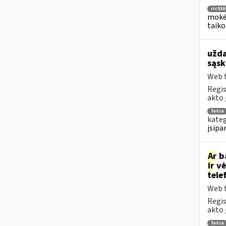
rrc910
mokėj
taiko
užda
sąsk
Web t
Regis
akto 
fatca
kateg
įsipa
Ar
ba
ir
vė
tele
Web t
Regis
akto 
fatca