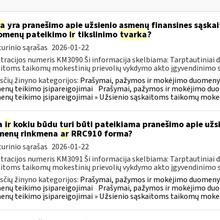
ia
yra pranešimo apie užsienio asmenų finansines sąska
omenų pateikimo
ir
tikslinimo
tvarka
?
urinio sąrašas
2026-01-22
tracijos numeris KM3090 Ši informacija skelbiama: Tarptautiniai 
itoms taikomų mokestinių prievolių vykdymo akto įgyvendinimo sus
čių žinyno kategorijos:
Prašymai, pažymos ir mokėjimo duomenys
nų teikimo įsipareigojimai
Prašymai, pažymos ir mokėjimo duo
nų teikimo įsipareigojimai » Užsienio sąskaitoms taikomų mokes
a
ir
kokiu būdu turi būti pateikiama pranešimo apie užsi
menų rinkmena
ar
RRC910 forma?
urinio sąrašas
2026-01-22
tracijos numeris KM3091 Ši informacija skelbiama: Tarptautiniai 
itoms taikomų mokestinių prievolių vykdymo akto įgyvendinimo sus
čių žinyno kategorijos:
Prašymai, pažymos ir mokėjimo duomenys
nų teikimo įsipareigojimai
Prašymai, pažymos ir mokėjimo duo
nų teikimo įsipareigojimai » Užsienio sąskaitoms taikomų mokes