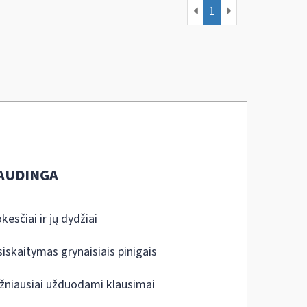
1
AUDINGA
kesčiai ir jų dydžiai
siskaitymas grynaisiais pinigais
žniausiai užduodami klausimai