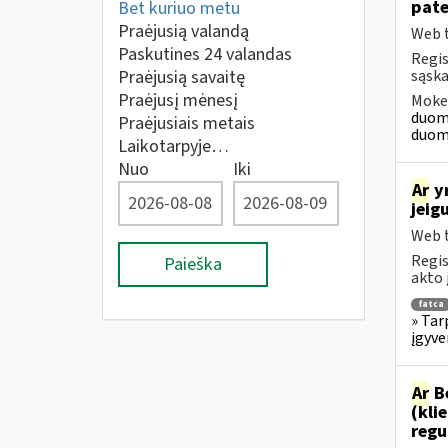
pate
Bet kuriuo metu
Praėjusią valandą
Web t
Paskutines 24 valandas
Regis
Praėjusią savaitę
sąska
Praėjusį mėnesį
Mokes
duome
Praėjusiais metais
duome
Laikotarpyje…
Nuo
Iki
Ar
yr
jeig
Web t
Regis
Paieška
akto 
fatca
» Tar
įgyv
Ar
Be
(kli
regu