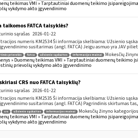
nų teikimas VMI » Tarptautiniai duomenų teikimo įsipareigojima
olių vykdymo akto įgyvendinimo
 taikomos FATCA taisyklės?
urinio sąrašas
2026-01-22
tracijos numeris KM2534 Ši informacija skelbiama: Užsienio sąs
įgyvendinimo susitarimas (angl. FATCA) Jeigu asmuo yra JAV pilietis
Mokesčių žinyno
inės prievolės
fatca
užsienio sąskaitos
informacijos mainai
nys » Duomenų teikimas VMI » Tarptautiniai duomenų teikimo įsi
tinių prievolių vykdymo akto įgyvendinimo
skiriasi CRS nuo FATCA taisyklių?
urinio sąrašas
2026-01-22
tracijos numeris KM2535 Ši informacija skelbiama: Užsienio sąs
įgyvendinimo susitarimas (angl. FATCA) Pagrindinis skirtumas tas,
Mokesčių žinyno kategorijos
crs
užsienio sąskaitos
informacijos mainai
nų teikimas VMI » Tarptautiniai duomenų teikimo įsipareigojima
olių vykdymo akto įgyvendinimo