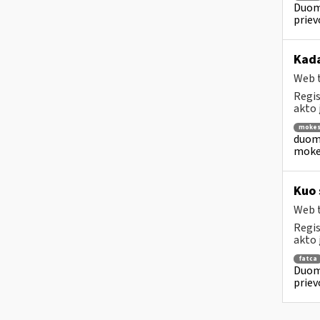
Duome
priev
Kada
Web t
Regis
akto 
mokest
duome
mokes
Kuo 
Web t
Regis
akto 
fatca
Duome
priev