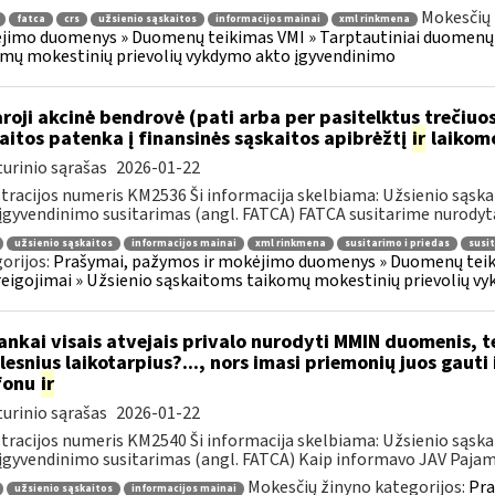
Mokesčių 
fatca
crs
užsienio sąskaitos
informacijos mainai
xml rinkmena
imo duomenys » Duomenų teikimas VMI » Tarptautiniai duomenų t
mų mokestinių prievolių vykdymo akto įgyvendinimo
roji akcinė bendrovė (pati arba per pasitelktus trečiuo
aitos patenka į finansinės sąskaitos apibrėžtį
ir
laikomo
urinio sąrašas
2026-01-22
tracijos numeris KM2536 Ši informacija skelbiama: Užsienio sąs
įgyvendinimo susitarimas (angl. FATCA) FATCA susitarime nurodyta,
užsienio sąskaitos
informacijos mainai
xml rinkmena
susitarimo i priedas
susit
orijos:
Prašymai, pažymos ir mokėjimo duomenys » Duomenų teik
reigojimai » Užsienio sąskaitoms taikomų mokestinių prievolių v
nkai visais atvejais privalo nurodyti MMIN duomenis, 
lesnius laikotarpius?..., nors imasi priemonių juos gauti
fonu
ir
urinio sąrašas
2026-01-22
tracijos numeris KM2540 Ši informacija skelbiama: Užsienio sąs
įgyvendinimo susitarimas (angl. FATCA) Kaip informavo JAV Pajamų
Mokesčių žinyno kategorijos:
Pra
užsienio sąskaitos
informacijos mainai