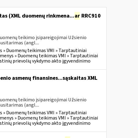
itas (XML duomenų rinkmena...
ar
RRC910
duomenų teikimo įsipareigojimai Užsienio
itarimas (angl....
 » Duomenų teikimas VMI » Tarptautiniai
menys » Duomenų teikimas VMI » Tarptautiniai
tinių prievolių vykdymo akto įgyvendinimo
enio asmenų finansines...sąskaitas XML
duomenų teikimo įsipareigojimai Užsienio
itarimas (angl....
 » Duomenų teikimas VMI » Tarptautiniai
menys » Duomenų teikimas VMI » Tarptautiniai
tinių prievolių vykdymo akto įgyvendinimo