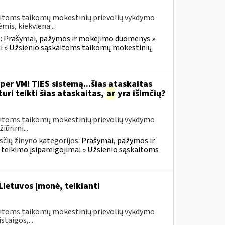
kaitoms taikomų mokestinių prievolių vykdymo
is, kiekviena...
:
Prašymai, pažymos ir mokėjimo duomenys »
i » Užsienio sąskaitoms taikomų mokestinių
per VMI TIES sistemą...šias ataskaitas
ri teikti šias ataskaitas,
ar
yra išimčių?
kaitoms taikomų mokestinių prievolių vykdymo
iūrimi...
čių žinyno kategorijos:
Prašymai, pažymos ir
eikimo įsipareigojimai » Užsienio sąskaitoms
Lietuvos įmonė, teikianti
kaitoms taikomų mokestinių prievolių vykdymo
taigos,...