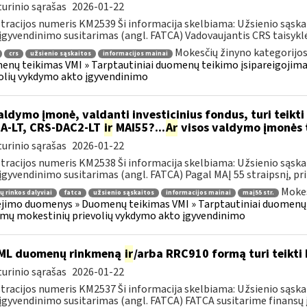
urinio sąrašas
2026-01-22
tracijos numeris KM2539 Ši informacija skelbiama: Užsienio sąs
įgyvendinimo susitarimas (angl. FATCA) Vadovaujantis CRS taisyklėm
Mokesčių žinyno kategorijos
crs
užsienio sąskaitos
informacijos mainai
nų teikimas VMI » Tarptautiniai duomenų teikimo įsipareigojima
olių vykdymo akto įgyvendinimo
ldymo įmonė, valdanti investicinius fondus, turi teikti 
A-LT, CRS-DAC2-LT
ir
MAI55?...
Ar
visos valdymo įmonės tu
urinio sąrašas
2026-01-22
tracijos numeris KM2538 Ši informacija skelbiama: Užsienio sąs
įgyvendinimo susitarimas (angl. FATCA) Pagal MAĮ 55 straipsnį, priž
Mokes
ų rinkos dalyviai
fatca
užsienio sąskaitos
informacijos mainai
maį55 str.
imo duomenys » Duomenų teikimas VMI » Tarptautiniai duomenų t
mų mokestinių prievolių vykdymo akto įgyvendinimo
ML duomenų rinkmeną
ir
/arba RRC910 formą turi teikti 
urinio sąrašas
2026-01-22
tracijos numeris KM2537 Ši informacija skelbiama: Užsienio sąs
įgyvendinimo susitarimas (angl. FATCA) FATCA susitarime finansų įs