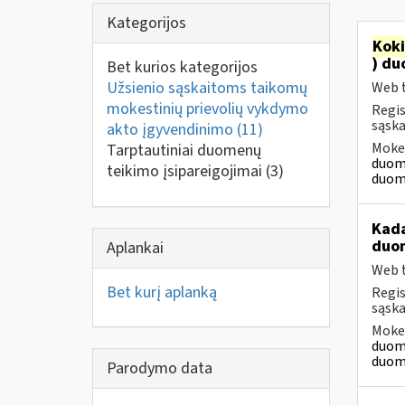
Kategorijos
Kok
) du
Bet kurios kategorijos
Užsienio sąskaitoms taikomų
Web t
mokestinių prievolių vykdymo
Regis
sąska
akto įgyvendinimo
(11)
Mokes
Tarptautiniai duomenų
duome
teikimo įsipareigojimai
(3)
duome
Kad
duo
Aplankai
Web t
Bet kurį aplanką
Regis
sąska
Mokes
duome
duome
Parodymo data