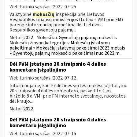
Web turinio sąrašas
2022-07-25
Valstybinė
mokesčių
inspekcija prie Lietuvos
Respublikos finansų ministerijos (toliau – VMI prie FM)
parengė informacinį pranešimą dėl Lietuvos
Respublikos gyventojų pajamų...
Metai:
2022
Mokesčiai:
Gyventojų pajamų mokestis
Mokesčių žinyno kategorijos:
Mokesčių įstatymų
pakeitimai » Mokesčių įstatymų pakeitimai 2023 metais
» Gyventojų pajamų mokesčio pakeitimai nuo 2023 m.
Dėl PVM įstatymo 20 straipsnio 4 dalies
komentaro įsigaliojimo
Web turinio sąrašas
2022-07-12
Informuojame, kad Pridėtinės vertės mokesčio įstatymo
20 straipsnio 4 dalies komentaro, paskelbto š. m.
birželio 8 d. VMI prie FM interneto svetainėje, nuostatos
dėl kraujo...
Metai:
2022
Dėl PVM įstatymo 20 straipsnio 4 dalies
komentaro įsigaliojimo
Web turinio sąrašas
2022-07-15