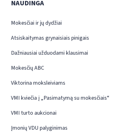
NAUDINGA
Mokesčiai ir jų dydžiai
Atsiskaitymas grynaisiais pinigais
Dažniausiai užduodami klausimai
Mokesčių ABC
Viktorina moksleiviams
VMI kviečia į „Pasimatymą su mokesčiais“
VMI turto aukcionai
Įmonių VDU palyginimas