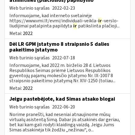
atmintinės (plačiosios) papildymo
Web turinio sąrašas
2022-02-23
Informuojame, kad interneto svetainėje
https://www.vmi.lt/evmi/individuali-veikla-
ir
-verslo-
liudijimai patalpinta papildyta
ir
patikslinta plačioji...
Metai:
2022
Dėl LR GPM įstatymo 8 straipsnio 5 dalies
pakeitimo įstatymo
Web turinio sąrašas
2022-07-18
Informuojame, kad 2022 m. birželio 28 d. Lietuvos
Respublikos Seimas priėmė Lietuvos Respublikos
gyventojų pajamų mokesčio įstatymo Nr. IX-1007 8
straipsnio pakeitimo įstatymą Nr. XIV-1250 (toliau...
Metai:
2022
Jeigu pastebėjote, kad Simas atsako blogai
Web turinio sąrašas
2022-06-20
Norime pranešti, kad neseniai atnaujinome mūsų
virtualų asistentą Simą. Dabar jis atsakinės dar geriau,
bet kai kam gali rodyti klaidingą vaizdą. Jeigu Jums
Simas atsakinėja tik žodžiu „nežinau“, o...