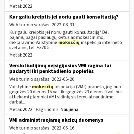
Metai:
2022
Kur galiu kreiptis jei noriu gauti konsultaciją?
Web turinio sąrašas
2022-08-31
Kur galiu kreiptis jei noriu gauti konsultaciją? Dėl
pajamų pagal paslaugų kvitus apmokestinimo,
deklaravimo Valstybinė
mokesčių
inspekcija interneto
svetainė; tel. +370 5...
Metai:
2022
Verslo liudijimų neįsigijusius VMI ragina tai
padaryti iki penktadienio popietės
Web turinio sąrašas
2022-05-20
Valstybinė
mokesčių
inspekcija (VMI) praneša, jog nuo
gegužės 20 dienos 15 val. iki gegužės 23 dienos 9 val. bus
atliekami planiniai VMI vidinių sistemų atnaujinimo
darbai....
Metai:
2022
Pagrindinis:
Naujiena
VMI administruojamų akcizų duomenys
Web turinio sąrašas
2022-06-16