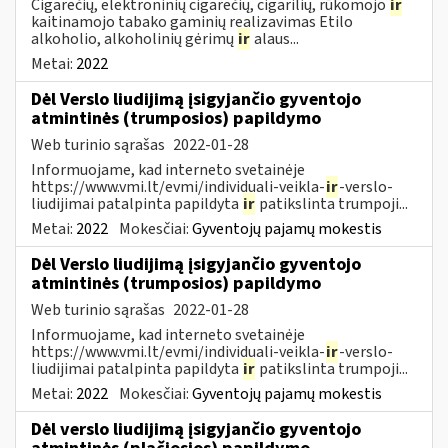
Cigarečių, elektroninių cigarečių, cigarilių, rūkomojo
ir
kaitinamojo tabako gaminių realizavimas Etilo
alkoholio, alkoholinių gėrimų
ir
alaus...
Metai:
2022
Dėl Verslo liudijimą įsigyjančio gyventojo
atmintinės (trumposios) papildymo
Web turinio sąrašas
2022-01-28
Informuojame, kad interneto svetainėje
https://www.vmi.lt/evmi/individuali-veikla-
ir
-verslo-
liudijimai patalpinta papildyta
ir
patikslinta trumpoji...
Metai:
2022
Mokesčiai:
Gyventojų pajamų mokestis
Dėl Verslo liudijimą įsigyjančio gyventojo
atmintinės (trumposios) papildymo
Web turinio sąrašas
2022-01-28
Informuojame, kad interneto svetainėje
https://www.vmi.lt/evmi/individuali-veikla-
ir
-verslo-
liudijimai patalpinta papildyta
ir
patikslinta trumpoji...
Metai:
2022
Mokesčiai:
Gyventojų pajamų mokestis
Dėl verslo liudijimą įsigyjančio gyventojo