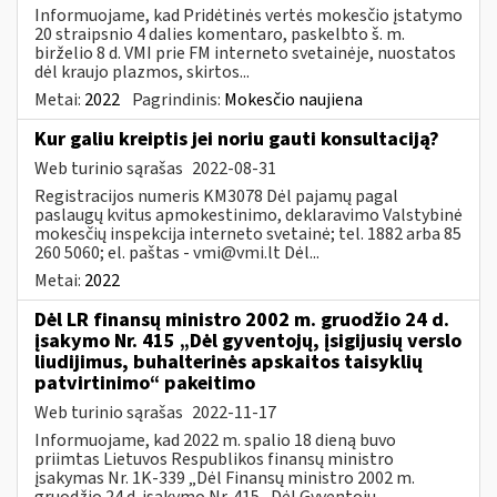
Informuojame, kad Pridėtinės vertės mokesčio įstatymo
20 straipsnio 4 dalies komentaro, paskelbto š. m.
birželio 8 d. VMI prie FM interneto svetainėje, nuostatos
dėl kraujo plazmos, skirtos...
Metai:
2022
Pagrindinis:
Mokesčio naujiena
Kur galiu kreiptis jei noriu gauti konsultaciją?
Web turinio sąrašas
2022-08-31
Registracijos numeris KM3078 Dėl pajamų pagal
paslaugų kvitus apmokestinimo, deklaravimo Valstybinė
mokesčių inspekcija interneto svetainė; tel. 1882 arba 85
260 5060; el. paštas -
vmi@vmi.lt
Dėl...
Metai:
2022
Dėl LR finansų ministro 2002 m. gruodžio 24 d.
įsakymo Nr. 415 „Dėl gyventojų, įsigijusių verslo
liudijimus, buhalterinės apskaitos taisyklių
patvirtinimo“ pakeitimo
Web turinio sąrašas
2022-11-17
Informuojame, kad 2022 m. spalio 18 dieną buvo
priimtas Lietuvos Respublikos finansų ministro
įsakymas Nr. 1K-339 „Dėl Finansų ministro 2002 m.
gruodžio 24 d. įsakymo Nr. 415 „Dėl Gyventojų,...