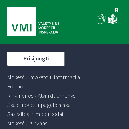
Prisijungti
Mokesčių mokėtojų informacija
Formos
Rinkmenos / Atviri duomenys
Skaičiuoklės ir pagalbininkai
Sąskaitos ir įmokų kodai
Mokesčių žinynas