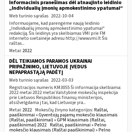
Informacinis pranešimas dėl atnaujinto leidinio
„Individualių įmonių apmokestinimo ypatumai“
Web turinio sąrašas
2022-10-04
Informuojame, kad parengėme naują leidinio
„Individualių įmonių apmokestinimo ypatumai“
redakciją. Šis leidinys yra skelbiamas VMI prie FM
interneto svetainėje adresu http://www.vmi.lt Šis
raštas...
Metai:
2022
DĖL TEIKIAMOS PARAMOS UKRAINAI
PRIPAŽINIMO, LIETUVOJE ĮVEDUS
NEPAPRASTĄJĄ PADĖTĮ
Web turinio sąrašas
2022-03-03
Registracijos numeris KM3055 Ši informacija skelbiama:
2022 metai 2022 metai Valstybinė mokesčių inspekcija
prie Lietuvos Respublikos finansų ministerijos,
atsižvelgdama į tai, kad Lietuvoje yra...
Metai:
2022
Mokesčių žinyno kategorijos:
Raštai,
paaiškinimai » Gyventojų pajamų mokesčio klausimais
(Raštai, paaiškinimai) » GPM klausimais (Raštai,
paaiškinimai) 2022
Raštai, paaiškinimai » Pelno
mokesčio klausimais (Raštai paaiškinimai) » Pelno