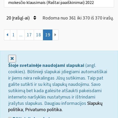
mokesčio klausimais (Raštai paaiškinimai) 2022
20 Įrašų(-ai)
Rodoma nuo 361 iki 370 iš 370 irašų.
1
...
17
18
19
Uždaryti
Šioje svetainėje naudojami slapukai
(angl.
cookies). Būtinieji slapukai įdiegiami automatiškai
ir jiems nėra reikalingas Jūsų sutikimas. Taip pat
galite sutikti ir su kitų slapukų naudojimu. Savo
sutikimą bet kada galėsite atšaukti pakeisdami
interneto naršyklės nustatymus ir ištrindami
įrašytus slapukus. Daugiau informacijos
Slapukų
politika
;
Privatumo politika.