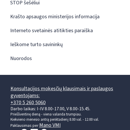
STOP šešėliui
Krašto apsaugos ministerijos informacija
Interneto svetainės atitikties paraiška
Ieškome turto savininkų
Nuorodos
Konsultacijos mokesčių klausimais ir paslaugos
gyventojams:
+370 5 260 5060
Darbo laikas: I-IV 8.00-17.00, V 8.00-15.45.
Prieššventinę dieną - viena valanda trumpiau.
Kiekvieno mėnesio antrą penktadienį 8.00 val. - 12.00 val.
Mano VMI
Paklausimas per