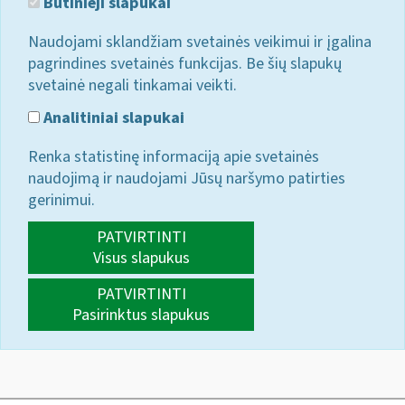
Būtinieji slapukai
Naudojami sklandžiam svetainės veikimui ir įgalina
pagrindines svetainės funkcijas. Be šių slapukų
svetainė negali tinkamai veikti.
Analitiniai slapukai
Renka statistinę informaciją apie svetainės
naudojimą ir naudojami Jūsų naršymo patirties
gerinimui.
PATVIRTINTI
Visus slapukus
PATVIRTINTI
Pasirinktus slapukus