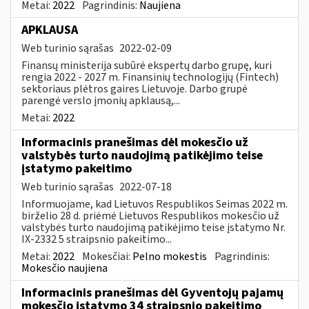
Metai:
2022
Pagrindinis:
Naujiena
APKLAUSA
Web turinio sąrašas
2022-02-09
Finansų ministerija subūrė ekspertų darbo grupę, kuri
rengia 2022 - 2027 m. Finansinių technologijų (Fintech)
sektoriaus plėtros gaires Lietuvoje. Darbo grupė
parengė verslo įmonių apklausą,...
Metai:
2022
Informacinis pranešimas dėl mokesčio už
valstybės turto naudojimą patikėjimo teise
įstatymo pakeitimo
Web turinio sąrašas
2022-07-18
Informuojame, kad Lietuvos Respublikos Seimas 2022 m.
birželio 28 d. priėmė Lietuvos Respublikos mokesčio už
valstybės turto naudojimą patikėjimo teise įstatymo Nr.
IX-2332 5 straipsnio pakeitimo...
Metai:
2022
Mokesčiai:
Pelno mokestis
Pagrindinis:
Mokesčio naujiena
Informacinis pranešimas dėl Gyventojų pajamų
mokesčio įstatymo 34 straipsnio pakeitimo