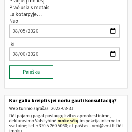
Praėjusį mėnesį
Praėjusiais metais
Laikotarpyje…
Nuo
Iki
Paieška
Kur galiu kreiptis jei noriu gauti konsultaciją?
Web turinio sąrašas
2022-08-31
Dėl pajamų pagal paslaugų kvitus apmokestinimo,
deklaravimo Valstybinė
mokesčių
inspekcija interneto
svetainė; tel. +370 5 260 5060; el. paštas -
vmi@vmi.lt
Dėl
įmokų...