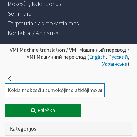
Mokesčių kalendorius
Seminarai
Tarptautinis apmokestinimas
Kontaktai / Apklausa
VMI Machine translation / VMI Машинный перевод /
VMI Машинний переклад (
English
,
Русский
,
Українська
)
Paieška
Kategorijos