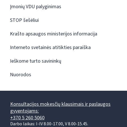
Įmonių VDU palyginimas
STOP šešėliui
Krašto apsaugos ministerijos informacija
Interneto svetainės atitikties paraiška
Ieškome turto savininkų
Nuorodos
Konsultacijos mokesčių klausimais ir paslaugos
gyventojams:
+370 5 260 5060
Darbo laikas: I-IV 8.00-17.00, V 8.00-15.45.