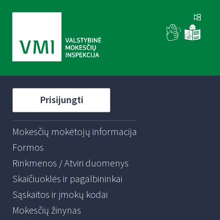
Prisijungti
Mokesčių mokėtojų informacija
Formos
Rinkmenos / Atviri duomenys
Skaičiuoklės ir pagalbininkai
Sąskaitos ir įmokų kodai
Mokesčių žinynas