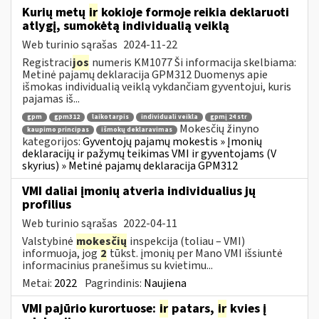
Kurių metų
ir
kokioje formoje reikia deklaruoti
atlygį, sumokėtą individualią veiklą
Web turinio sąrašas
2024-11-22
Registraci
jos
numeris KM1077 Ši informacija skelbiama:
Metinė pajamų deklaracija GPM312 Duomenys apie
išmokas individualią veiklą vykdančiam gyventojui, kuris
pajamas iš...
gpm
gpm312
laikotarpis
individuali veikla
gpmį 24 str
Mokesčių žinyno
kaupimo principas
išmokų deklaravimas
kategorijos:
Gyventojų pajamų mokestis » Įmonių
deklaracijų ir pažymų teikimas VMI ir gyventojams (V
skyrius) » Metinė pajamų deklaracija GPM312
VMI daliai įmonių atveria individualius jų
profilius
Web turinio sąrašas
2022-04-11
Valstybinė
mokesčių
inspekcija (toliau – VMI)
informuoja, jog
2
tūkst. įmonių per Mano VMI išsiuntė
informacinius pranešimus su kvietimu...
Metai:
2022
Pagrindinis:
Naujiena
VMI pajūrio kurortuose:
ir
patars,
ir
kvies į