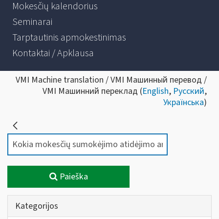
Mokesčių kalendorius
Seminarai
Tarptautinis apmokestinimas
Kontaktai / Apklausa
VMI Machine translation / VMI Машинный перевод /
VMI Машинний переклад (
English
,
Русский
,
Українська
)
Paieška
Kategorijos