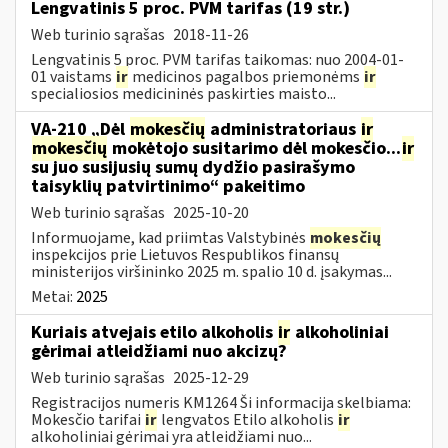
Lengvatinis 5 proc. PVM tarifas (19 str.)
Web turinio sąrašas
2018-11-26
Lengvatinis 5 proc. PVM tarifas taikomas: nuo 2004-01-
01 vaistams
ir
medicinos pagalbos priemonėms
ir
specialiosios medicininės paskirties maisto...
VA-210 „Dėl
mokesčių
administratoriaus
ir
mokesčių
mokėtojo susitarimo dėl mokesčio...
ir
su juo susijusių sumų dydžio pasirašymo
taisyklių patvirtinimo“ pakeitimo
Web turinio sąrašas
2025-10-20
Informuojame, kad priimtas Valstybinės
mokesčių
inspekcijos prie Lietuvos Respublikos finansų
ministerijos viršininko 2025 m. spalio 10 d. įsakymas...
Metai:
2025
Kuriais atvejais etilo alkoholis
ir
alkoholiniai
gėrimai atleidžiami nuo akcizų?
Web turinio sąrašas
2025-12-29
Registracijos numeris KM1264 Ši informacija skelbiama:
Mokesčio tarifai
ir
lengvatos Etilo alkoholis
ir
alkoholiniai gėrimai yra atleidžiami nuo...