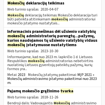
Mokesčių
deklaracijų teikimas
Web turinio sąrašas
2020-04-07
Mokesčių
deklaracijų teikimas Mokesčio deklaracija turi
būti pateikta atitinkamam
mokesčių
administratoriui
mokesčio įstatymo nustatytais...
Informacinis pranešimas dėl užsienio valstybių
mokesčių
administratorių parengtų...pažymų,
kurios naudojamos tų užsienio valstybių vidaus
mokesčių
įstatymuose nustatytiems
Web turinio sąrašas
2023-10-30
Informuojame, kad nuo 2023 m. lapkričio 1 d. Lietuvos
Respublikos
mokesčių
administratorius nebetvirtins
nuolatinių Lietuvos gyventojų pateiktų pažymų, kurių
formos yra...
Metai:
2023
Mokesčių įstatymų pakeitimai:
MĮP 2021 »
Mokesčių administravimo įstatymo pakeitimai nuo 2023
m.
Pajamų mokesčio grąžinimo
tvarka
Web turinio sąrašas
2018-11-26
Bendroji dalis: Vadovaujantis
Mokesčių
administravimo