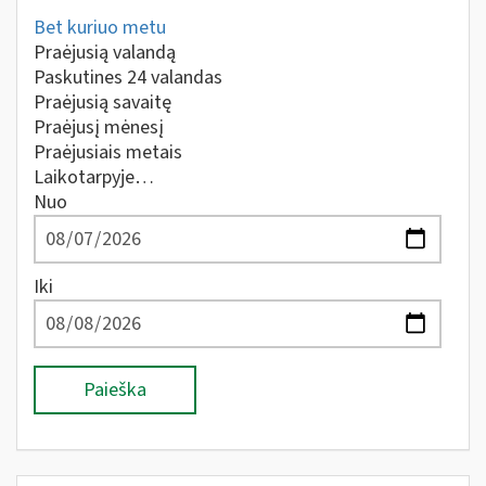
Bet kuriuo metu
Praėjusią valandą
Paskutines 24 valandas
Praėjusią savaitę
Praėjusį mėnesį
Praėjusiais metais
Laikotarpyje…
Nuo
Iki
Paieška