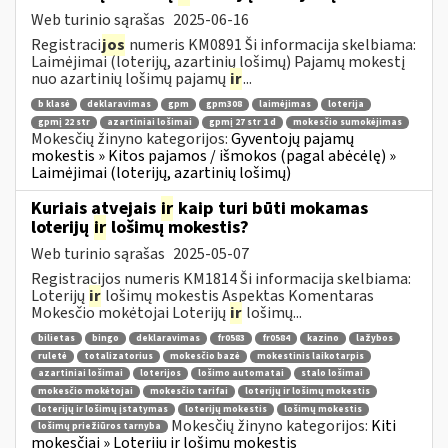
Web turinio sąrašas
2025-06-16
Registraci
jos
numeris KM0891 Ši informacija skelbiama:
Laimėjimai (loterijų, azartinių lošimų) Pajamų mokestį
nuo azartinių lošimų pajamų
ir
...
b klasė
deklaravimas
gpm
gpm308
laimėjimas
loterija
gpmį 22 str
azartiniai lošimai
gpmį 27 str 1 d
mokesčio sumokėjimas
Mokesčių žinyno kategorijos:
Gyventojų pajamų
mokestis » Kitos pajamos / išmokos (pagal abėcėlę) »
Laimėjimai (loterijų, azartinių lošimų)
Kuriais atvejais
ir
kaip turi būti mokamas
loterijų
ir
lošimų mokestis?
Web turinio sąrašas
2025-05-07
Registracijos numeris KM1814 Ši informacija skelbiama:
Loterijų
ir
lošimų mokestis Aspektas Komentaras
Mokesčio mokėtojai Loterijų
ir
lošimų...
bilietas
bingo
deklaravimas
fr0583
fr0584
kazino
lažybos
ruletė
totalizatorius
mokesčio bazė
mokestinis laikotarpis
azartiniai lošimai
loterijos
lošimo automatai
stalo lošimai
mokesčio mokėtojai
mokesčio tarifai
loterijų ir lošimų mokestis
loterijų ir lošimų įstatymas
loterijų mokestis
lošimų mokestis
Mokesčių žinyno kategorijos:
Kiti
lošimų priežiūros tarnyba
mokesčiai » Loterijų ir lošimų mokestis