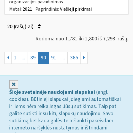
organizacijos pavadinimas...
Metai:
2021
Pagrindinis:
Viešieji pirkimai
20 Įrašų(-ai)
Rodoma nuo 1,781 iki 1,800 iš 7,293 irašų.
1
...
89
90
91
...
365
Uždaryti
Šioje svetainėje naudojami slapukai
(angl.
cookies). Būtinieji slapukai įdiegiami automatiškai
ir jiems nėra reikalingas Jūsų sutikimas. Taip pat
galite sutikti ir su kitų slapukų naudojimu. Savo
sutikimą bet kada galėsite atšaukti pakeisdami
interneto naršyklės nustatymus ir ištrindami