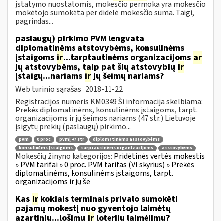
įstatymo nuostatomis, mokesčio permoka yra mokesčio
mokėtojo sumokėta per didelė mokesčio suma. Taigi,
pagrindas...
paslaugų) pirkimo PVM lengvata
diplomatinėms atstovybėms, konsulinėms
įstaigoms
ir
...tarptautinėms organizacijoms
ar
jų atstovybėms, taip pat šių atstovybių
ir
įstaigų...nariams
ir
jų šeimų nariams?
Web turinio sąrašas
2018-11-22
Registracijos numeris KM0349 Ši informacija skelbiama:
Prekės diplomatinėms, konsulinėms įstaigoms, tarpt.
organizacijoms ir jų šeimos nariams (47 str.) Lietuvoje
įsigytų prekių (paslaugų) pirkimo...
pvm
0 proc
pvmį 47 str
diplomatinėms atstovybėms
konsulinėms įstaigoms
tarptautinėms organizacijoms
atstovybėms
Mokesčių žinyno kategorijos:
Pridėtinės vertės mokestis
» PVM tarifai » 0 proc. PVM tarifas (VI skyrius) » Prekės
diplomatinėms, konsulinėms įstaigoms, tarpt.
organizacijoms ir jų še
Kas
ir
kokiais terminais privalo sumokėti
pajamų mokestį nuo gyventojo laimėtų
azartinių...lošimų
ir
loterijų laimėjimų?