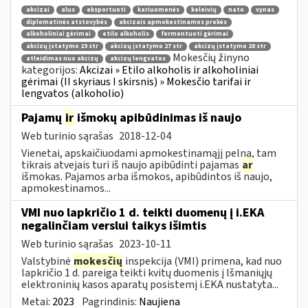
akcizai
alus
eksportuoti
kariuomenės
keleivių
nato
vynas
diplomatinės atstovybės
akcizais apmokestinamos prekės
alkoholiniai gėrimai
etilo alkoholis
fermentuoti gėrimai
akcizų įstatymo 19 str
akcizų įstatymo 27 str
akcizų įstatymo 28 str
Mokesčių žinyno
atleidimas nuo akcizų
akcizų lengvatos
kategorijos:
Akcizai » Etilo alkoholis ir alkoholiniai
gėrimai (II skyriaus I skirsnis) » Mokesčio tarifai ir
lengvatos (alkoholio)
Pajamų
ir
išmokų apibūdinimas iš naujo
Web turinio sąrašas
2018-12-04
Vienetai, apskaičiuodami apmokestinamąjį pelną, tam
tikrais atvejais turi iš naujo apibūdinti pajamas
ar
išmokas. Pajamos arba išmokos, apibūdintos iš naujo,
apmokestinamos...
VMI nuo lapkričio 1 d. teikti duomenų į i.EKA
negalinčiam verslui taikys išimtis
Web turinio sąrašas
2023-10-11
Valstybinė
mokesčių
inspekcija (VMI) primena, kad nuo
lapkričio 1 d. pareiga teikti kvitų duomenis į Išmaniųjų
elektroninių kasos aparatų posistemį i.EKA nustatyta...
Metai:
2023
Pagrindinis:
Naujiena