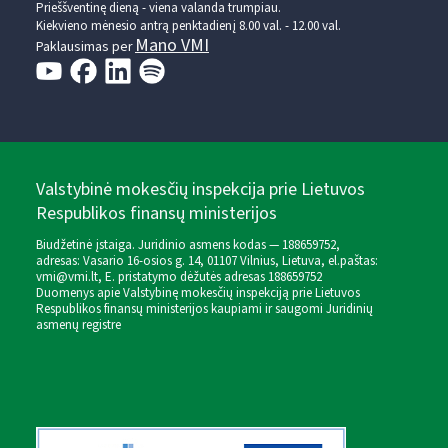
Prieššventinę dieną - viena valanda trumpiau.
Kiekvieno mėnesio antrą penktadienį 8.00 val. - 12.00 val.
Mano VMI
Paklausimas per
Valstybinė mokesčių inspekcija prie Lietuvos
Respublikos finansų ministerijos
Biudžetinė įstaiga. Juridinio asmens kodas — 188659752,
adresas: Vasario 16-osios g. 14, 01107 Vilnius, Lietuva, el.paštas:
vmi@vmi.lt
, E. pristatymo dėžutės adresas 188659752
Duomenys apie Valstybinę mokesčių inspekciją prie Lietuvos
Respublikos finansų ministerijos kaupiami ir saugomi Juridinių
asmenų registre