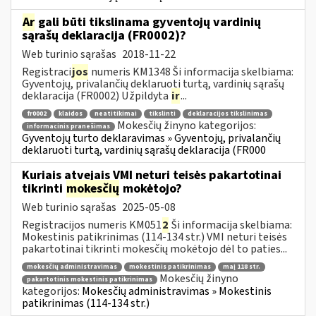
Ar
gali būti tikslinama gyventojų vardinių
sąrašų deklaracija (FR0002)?
Web turinio sąrašas
2018-11-22
Registraci
jos
numeris KM1348 Ši informacija skelbiama:
Gyventojų, privalančių deklaruoti turtą, vardinių sąrašų
deklaracija (FR0002) Užpildyta
ir
...
fr0002
klaidos
neatitikimai
tikslinti
deklaracijos tikslinimas
Mokesčių žinyno kategorijos:
informacinis pranešimas
Gyventojų turto deklaravimas » Gyventojų, privalančių
deklaruoti turtą, vardinių sąrašų deklaracija (FR000
Kuriais atvejais VMI neturi teisės pakartotinai
tikrinti
mokesčių
mokėtojo?
Web turinio sąrašas
2025-05-08
Registracijos numeris KM051
2
Ši informacija skelbiama:
Mokestinis patikrinimas (114-134 str.) VMI neturi teisės
pakartotinai tikrinti mokesčių mokėtojo dėl to paties...
mokesčių administravimas
mokestinis patikrinimas
maį 118 str.
Mokesčių žinyno
pakartotinis mokestinis patikrinimas
kategorijos:
Mokesčių administravimas » Mokestinis
patikrinimas (114-134 str.)