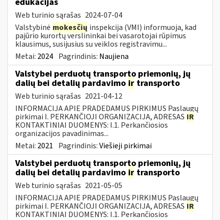
edukacijas
Web turinio sąrašas
2024-07-04
Valstybinė
mokesčių
inspekcija (VMI) informuoja, kad
pajūrio kurortų verslininkai bei vasarotojai rūpimus
klausimus, susijusius su veiklos registravimu...
Metai:
2024
Pagrindinis:
Naujiena
Valstybei perduotų transporto priemonių, jų
dalių bei detalių pardavimo
ir
transporto
Web turinio sąrašas
2021-04-12
INFORMACIJA APIE PRADEDAMUS PIRKIMUS Paslaugų
pirkimai I. PERKANČIOJI ORGANIZACIJA, ADRESAS
IR
KONTAKTINIAI DUOMENYS: I.1. Perkančiosios
organizacijos pavadinimas...
Metai:
2021
Pagrindinis:
Viešieji pirkimai
Valstybei perduotų transporto priemonių, jų
dalių bei detalių pardavimo
ir
transporto
Web turinio sąrašas
2021-05-05
INFORMACIJA APIE PRADEDAMUS PIRKIMUS Paslaugų
pirkimai I. PERKANČIOJI ORGANIZACIJA, ADRESAS
IR
KONTAKTINIAI DUOMENYS: I.1. Perkančiosios