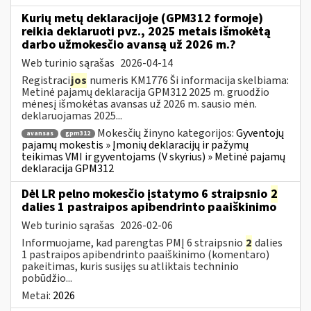
Kurių metų deklaracijoje (GPM312 formoje)
reikia deklaruoti pvz., 2025 metais išmokėtą
darbo užmokesčio avansą už 2026 m.?
Web turinio sąrašas
2026-04-14
Registraci
jos
numeris KM1776 Ši informacija skelbiama:
Metinė pajamų deklaracija GPM312 2025 m. gruodžio
mėnesį išmokėtas avansas už 2026 m. sausio mėn.
deklaruojamas 2025...
Mokesčių žinyno kategorijos:
Gyventojų
avansas
gpm312
pajamų mokestis » Įmonių deklaracijų ir pažymų
teikimas VMI ir gyventojams (V skyrius) » Metinė pajamų
deklaracija GPM312
Dėl LR pelno mokesčio įstatymo 6 straipsnio
2
dalies 1 pastraipos apibendrinto paaiškinimo
Web turinio sąrašas
2026-02-06
Informuojame, kad parengtas PMĮ 6 straipsnio
2
dalies
1 pastraipos apibendrinto paaiškinimo (komentaro)
pakeitimas, kuris susijęs su atliktais techninio
pobūdžio...
Metai:
2026