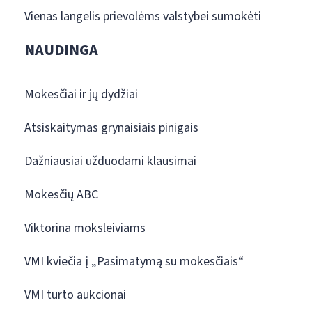
Vienas langelis prievolėms valstybei sumokėti
NAUDINGA
Mokesčiai ir jų dydžiai
Atsiskaitymas grynaisiais pinigais
Dažniausiai užduodami klausimai
Mokesčių ABC
Viktorina moksleiviams
VMI kviečia į „Pasimatymą su mokesčiais“
VMI turto aukcionai