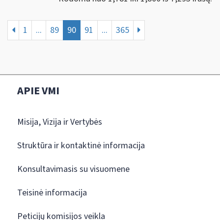
1
...
89
90
91
...
365
APIE VMI
Misija, Vizija ir Vertybės
Struktūra ir kontaktinė informacija
Konsultavimasis su visuomene
Teisinė informacija
Peticijų komisijos veikla