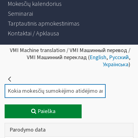
Mokesčių kalendorius
Seminarai
Tarptautinis apmokestinimas
Kontaktai / Apklausa
VMI Machine translation / VMI Машинный перевод /
VMI Машинний переклад (
English
,
Русский
,
Українська
)
Paieška
Parodymo data