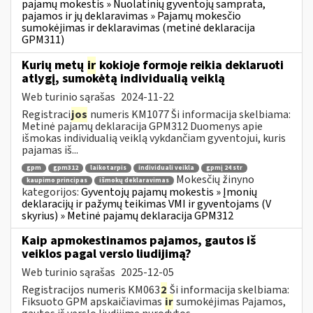
pajamų mokestis » Nuolatinių gyventojų samprata,
pajamos ir jų deklaravimas » Pajamų mokesčio
sumokėjimas ir deklaravimas (metinė deklaracija
GPM311)
Kurių metų
ir
kokioje formoje reikia deklaruoti
atlygį, sumokėtą individualią veiklą
Web turinio sąrašas
2024-11-22
Registraci
jos
numeris KM1077 Ši informacija skelbiama:
Metinė pajamų deklaracija GPM312 Duomenys apie
išmokas individualią veiklą vykdančiam gyventojui, kuris
pajamas iš...
gpm
gpm312
laikotarpis
individuali veikla
gpmį 24 str
Mokesčių žinyno
kaupimo principas
išmokų deklaravimas
kategorijos:
Gyventojų pajamų mokestis » Įmonių
deklaracijų ir pažymų teikimas VMI ir gyventojams (V
skyrius) » Metinė pajamų deklaracija GPM312
Kaip apmokestinamos pajamos, gautos iš
veiklos pagal verslo liudijimą?
Web turinio sąrašas
2025-12-05
Registracijos numeris KM063
2
Ši informacija skelbiama:
Fiksuoto GPM apskaičiavimas
ir
sumokėjimas Pajamos,