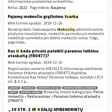
informacinius pranešimus su kvietimu...
Metai:
2022
Pagrindinis:
Naujiena
Pajamų mokesčio grąžinimo
tvarka
Web turinio sąrašas
2018-11-26
Bendroji dalis: Vadovaujantis
Mokesčių
administravimo
įstatymo nuostatomis, mokesčio permoka yra mokesčio
mokėtojo sumokėta per didelė mokesčio suma. Taigi,
pagrindas...
Kas
ir
kada privalo pateikti paramos teikimo
ataskaitą (FR0477)?
Web turinio sąrašas
2024-12-10
Registracijos numeris KM1413 Ši informacija skelbiama:
Paramos teikimo ataskaita (FR0477) Aspektas
Komentaras Kas teikia? Paramos teikėjai, nurodyti LPĮ 5
str.
2
d. 1 p....
parama
terminas
pmį 50 str. 3 d. 2 p.
paramos teikimo ataskaita
Mokesčių žinyno kategorijos:
Pelno
fr0477
paramos teikėjai
mokestis » Deklaravimas » Paramos teikimo ataskaita
(FR0477)
., 30 STR.
2
IR
4 DALIŲ APIBENDRINTŲ