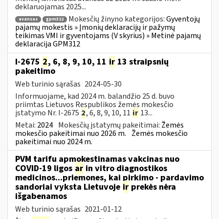
deklaruojamas 2025...
Mokesčių žinyno kategorijos:
Gyventojų
avansas
gpm312
pajamų mokestis » Įmonių deklaracijų ir pažymų
teikimas VMI ir gyventojams (V skyrius) » Metinė pajamų
deklaracija GPM312
I-2675
2
, 6, 8, 9, 10, 11
ir
13 straipsnių
pakeitimo
Web turinio sąrašas
2024-05-30
Informuojame, kad 2024 m. balandžio 25 d. buvo
priimtas Lietuvos Respublikos žemės mokesčio
įstatymo Nr. I-2675
2
, 6, 8, 9, 10, 11
ir
13...
Metai:
2024
Mokesčių įstatymų pakeitimai:
Žemės
mokesčio pakeitimai nuo 2026 m.
Žemės mokesčio
pakeitimai nuo 2024 m.
PVM tarifu apmokestinamas vakcinas nuo
COVID-19 ligos
ar
in vitro diagnostikos
medicinos...priemones, kai pirkimo - pardavimo
sandoriai vyksta Lietuvoje
ir
prekės nėra
išgabenamos
Web turinio sąrašas
2021-01-12