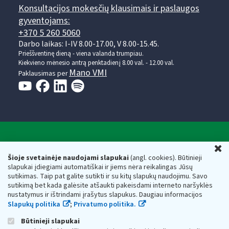
Konsultacijos mokesčių klausimais ir paslaugos
gyventojams:
+370 5 260 5060
Darbo laikas: I-IV 8.00-17.00, V 8.00-15.45.
Prieššventinę dieną - viena valanda trumpiau.
Kiekvieno mėnesio antrą penktadienį 8.00 val. - 12.00 val.
Mano VMI
Paklausimas per
Valstybinė mokesčių inspekcija prie Lietuvos
U
Respublikos finansų ministerijos
Šioje svetainėje naudojami slapukai
(angl. cookies). Būtinieji
slapukai įdiegiami automatiškai ir jiems nėra reikalingas Jūsų
Biudžetinė įstaiga. Juridinio asmens kodas — 188659752,
sutikimas. Taip pat galite sutikti ir su kitų slapukų naudojimu. Savo
adresas: Vasario 16-osios g. 14, 01107 Vilnius, Lietuva, el.paštas:
sutikimą bet kada galėsite atšaukti pakeisdami interneto naršyklės
vmi@vmi.lt
, E. pristatymo dėžutės adresas 188659752
nustatymus ir ištrindami įrašytus slapukus. Daugiau informacijos
Duomenys apie Valstybinę mokesčių inspekciją prie Lietuvos
Slapukų politika
;
Privatumo politika.
Respublikos finansų ministerijos kaupiami ir saugomi Juridinių
asmenų registre
Būtinieji slapukai