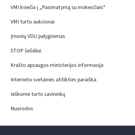
VMI kviečia į „Pasimatymą su mokesčiais“
VMI turto aukcionai
Įmonių VDU palyginimas
STOP šešėliui
Krašto apsaugos ministerijos informacija
Interneto svetainės atitikties paraiška
Ieškome turto savininkų
Nuorodos