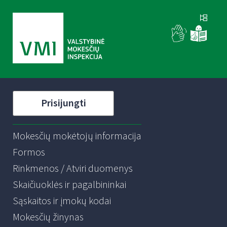
Prisijungti
Mokesčių mokėtojų informacija
Formos
Rinkmenos / Atviri duomenys
Skaičiuoklės ir pagalbininkai
Sąskaitos ir įmokų kodai
Mokesčių žinynas