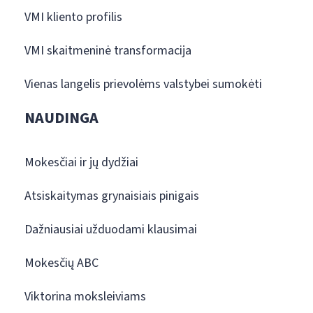
VMI kliento profilis
VMI skaitmeninė transformacija
Vienas langelis prievolėms valstybei sumokėti
NAUDINGA
Mokesčiai ir jų dydžiai
Atsiskaitymas grynaisiais pinigais
Dažniausiai užduodami klausimai
Mokesčių ABC
Viktorina moksleiviams