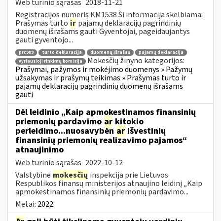
Web turinio sąrašas
2018-11-21
Registracijos numeris KM1538 Ši informacija skelbiama:
Prašymas turto
ir
pajamų deklaracijų pagrindinių
duomenų išrašams gauti Gyventojai, pageidaujantys
gauti gyventojo...
prc909
turto deklaracija
duomenų išrašas
pajamų deklaracija
Mokesčių žinyno kategorijos:
vyriausioji rinkimų komisija
Prašymai, pažymos ir mokėjimo duomenys » Pažymų
užsakymas ir prašymų teikimas » Prašymas turto ir
pajamų deklaracijų pagrindinių duomenų išrašams
gauti
Dėl leidinio „Kaip apmokestinamos finansinių
priemonių pardavimo
ar
kitokio
perleidimo...nuosavybėn
ar
išvestinių
finansinių priemonių realizavimo pajamos“
atnaujinimo
Web turinio sąrašas
2022-10-12
Valstybinė
mokesčių
inspekcija prie Lietuvos
Respublikos finansų ministerijos atnaujino leidinį „Kaip
apmokestinamos finansinių priemonių pardavimo...
Metai:
2022