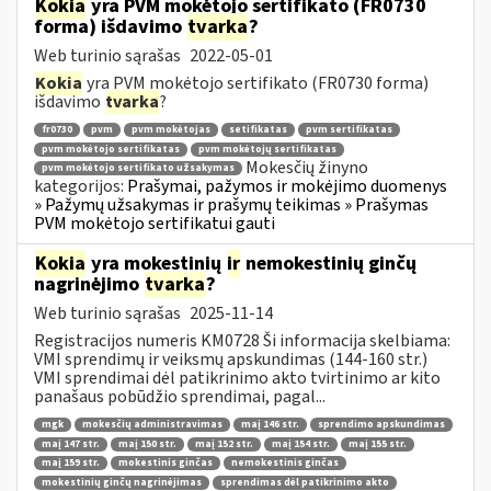
Kokia
yra PVM mokėtojo sertifikato (FR0730
forma) išdavimo
tvarka
?
Web turinio sąrašas
2022-05-01
Kokia
yra PVM mokėtojo sertifikato (FR0730 forma)
išdavimo
tvarka
?
fr0730
pvm
pvm mokėtojas
setifikatas
pvm sertifikatas
pvm mokėtojo sertifikatas
pvm mokėtojų sertifikatas
Mokesčių žinyno
pvm mokėtojo sertifikato užsakymas
kategorijos:
Prašymai, pažymos ir mokėjimo duomenys
» Pažymų užsakymas ir prašymų teikimas » Prašymas
PVM mokėtojo sertifikatui gauti
Kokia
yra mokestinių
ir
nemokestinių ginčų
nagrinėjimo
tvarka
?
Web turinio sąrašas
2025-11-14
Registracijos numeris KM0728 Ši informacija skelbiama:
VMI sprendimų ir veiksmų apskundimas (144-160 str.)
VMI sprendimai dėl patikrinimo akto tvirtinimo ar kito
panašaus pobūdžio sprendimai, pagal...
mgk
mokesčių administravimas
maį 146 str.
sprendimo apskundimas
maį 147 str.
maį 150 str.
maį 152 str.
maį 154 str.
maį 155 str.
maį 159 str.
mokestinis ginčas
nemokestinis ginčas
mokestinių ginčų nagrinėjimas
sprendimas dėl patikrinimo akto