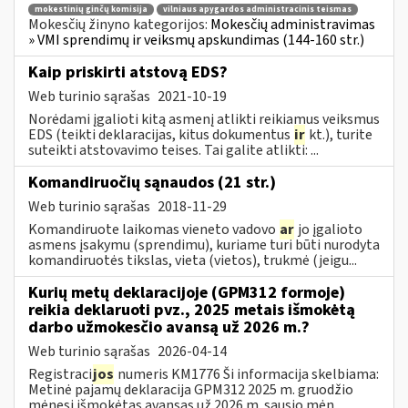
mokestinių ginčų komisija
vilniaus apygardos administracinis teismas
Mokesčių žinyno kategorijos:
Mokesčių administravimas
» VMI sprendimų ir veiksmų apskundimas (144-160 str.)
Kaip priskirti atstovą EDS?
Web turinio sąrašas
2021-10-19
Norėdami įgalioti kitą asmenį atlikti reikiamus veiksmus
EDS (teikti deklaracijas, kitus dokumentus
ir
kt.), turite
suteikti atstovavimo teises. Tai galite atlikti: ...
Komandiruočių sąnaudos (21 str.)
Web turinio sąrašas
2018-11-29
Komandiruote laikomas vieneto vadovo
ar
jo įgalioto
asmens įsakymu (sprendimu), kuriame turi būti nurodyta
komandiruotės tikslas, vieta (vietos), trukmė (jeigu...
Kurių metų deklaracijoje (GPM312 formoje)
reikia deklaruoti pvz., 2025 metais išmokėtą
darbo užmokesčio avansą už 2026 m.?
Web turinio sąrašas
2026-04-14
Registraci
jos
numeris KM1776 Ši informacija skelbiama:
Metinė pajamų deklaracija GPM312 2025 m. gruodžio
mėnesį išmokėtas avansas už 2026 m. sausio mėn.