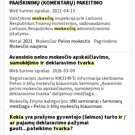
PAAIŠKINIMŲ (KOMENTARŲ) PAKEITIMO
Web turinio sąrašas
2021-04-13
Valstybinė
mokesčių
inspekcija prie Lietuvos
Respublikos finansų ministerijos, vadovaudamasi
Lietuvos Respublikos
mokesčių
administravimo
įstatymo...
Metai:
2021
Mokesčiai:
Pelno mokestis
Pagrindinis:
Mokesčio naujiena
Avansinio pelno mokesčio apskaičiavimo,
sumokėjimo
ir
deklaravimo
tvarka
Web turinio sąrašas
2026-03-09
Registracijos numeris KM3149 Ši informacija skelbiama:
Pelno ir kitų mokesčių klausimais Seminaro „Avansinio
pelno mokesčio apskaičiavimo, sumokėjimo ir
deklaravimo tvarka" dalijamoji medžiaga....
Mokesčių žinyno kategorijos:
VMI seminarai » Seminarų
medžiaga » Pelno ir kitų mokesčių klausimais
Kokia
yra prašymo gyventojo (šeimos) turto
ir
/
ar
pajamų deklaravimo pažymai
gauti...pateikimo
tvarka
?