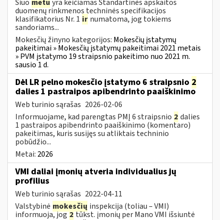
Šiuo
metu
yra keičiamas Standartinės apskaitos
duomenų rinkmenos techninės specifikacijos
klasifikatorius Nr. 1
ir
numatoma, jog tokiems
sandoriams...
Mokesčių žinyno kategorijos:
Mokesčių įstatymų
pakeitimai » Mokesčių įstatymų pakeitimai 2021 metais
» PVM įstatymo 19 straipsnio pakeitimo nuo 2021 m.
sausio 1 d.
Dėl LR pelno mokesčio įstatymo 6 straipsnio
2
dalies 1 pastraipos apibendrinto paaiškinimo
Web turinio sąrašas
2026-02-06
Informuojame, kad parengtas PMĮ 6 straipsnio
2
dalies
1 pastraipos apibendrinto paaiškinimo (komentaro)
pakeitimas, kuris susijęs su atliktais techninio
pobūdžio...
Metai:
2026
VMI daliai įmonių atveria individualius jų
profilius
Web turinio sąrašas
2022-04-11
Valstybinė
mokesčių
inspekcija (toliau – VMI)
informuoja, jog
2
tūkst. įmonių per Mano VMI išsiuntė