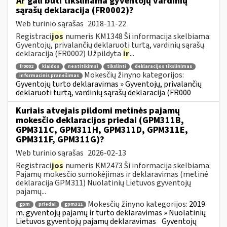
Ar
gali būti tikslinama gyventojų vardinių
sąrašų deklaracija (FR0002)?
Web turinio sąrašas
2018-11-22
Registraci
jos
numeris KM1348 Ši informacija skelbiama:
Gyventojų, privalančių deklaruoti turtą, vardinių sąrašų
deklaracija (FR0002) Užpildyta
ir
...
fr0002
klaidos
neatitikimai
tikslinti
deklaracijos tikslinimas
Mokesčių žinyno kategorijos:
informacinis pranešimas
Gyventojų turto deklaravimas » Gyventojų, privalančių
deklaruoti turtą, vardinių sąrašų deklaracija (FR000
Kuriais atvejais pildomi metinės pajamų
mokesčio deklaracijos priedai (GPM311B,
GPM311C, GPM311H, GPM311D, GPM311E,
GPM311F, GPM311G)?
Web turinio sąrašas
2026-02-13
Registraci
jos
numeris KM2473 Ši informacija skelbiama:
Pajamų mokesčio sumokėjimas ir deklaravimas (metinė
deklaracija GPM311) Nuolatinių Lietuvos gyventojų
pajamų...
Mokesčių žinyno kategorijos:
2019
gpm
priedai
gpm311
m. gyventojų pajamų ir turto deklaravimas » Nuolatinių
Lietuvos gyventojų pajamų deklaravimas
Gyventojų