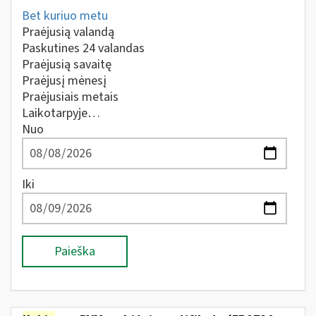
Bet kuriuo metu
Praėjusią valandą
Paskutines 24 valandas
Praėjusią savaitę
Praėjusį mėnesį
Praėjusiais metais
Laikotarpyje…
Nuo
Iki
Paieška