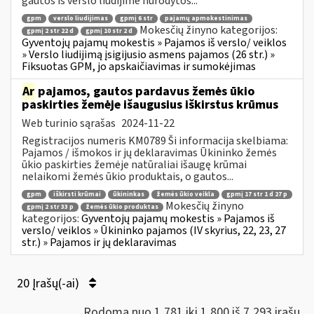
gautos iš verslo liudijime nurodytos...
gpm
verslo liudijimas
gpmį 6 str
pajamų apmokestinimas
Mokesčių žinyno kategorijos:
gpmį 2 str 22 d
gpmį 10 str 2 d
Gyventojų pajamų mokestis » Pajamos iš verslo/ veiklos
» Verslo liudijimą įsigijusio asmens pajamos (26 str.) »
Fiksuotas GPM, jo apskaičiavimas ir sumokėjimas
Ar
pajamos, gautos pardavus žemės ūkio
paskirties žemėje išaugusius iškirstus krūmus
Web turinio sąrašas
2024-11-22
Registracijos numeris KM0789 Ši informacija skelbiama:
Pajamos / išmokos ir jų deklaravimas Ūkininko žemės
ūkio paskirties žemėje natūraliai išaugę krūmai
nelaikomi žemės ūkio produktais, o gautos...
gpm
iškirsti krūmai
ūkininkas
žemės ūkio veikla
gpmį 17 str 1 d 27 p
Mokesčių žinyno
gpmį 2 str 33 p
žemės ūkio produktas
kategorijos:
Gyventojų pajamų mokestis » Pajamos iš
verslo/ veiklos » Ūkininko pajamos (IV skyrius, 22, 23, 27
str.) » Pajamos ir jų deklaravimas
20 Įrašų(-ai)
Rodoma nuo 1,781 iki 1,800 iš 7,293 irašų.