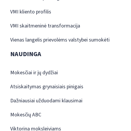
VMI kliento profilis
VMI skaitmeninė transformacija
Vienas langelis prievolėms valstybei sumokėti
NAUDINGA
Mokesčiai ir jų dydžiai
Atsiskaitymas grynaisiais pinigais
Dažniausiai užduodami klausimai
Mokesčių ABC
Viktorina moksleiviams