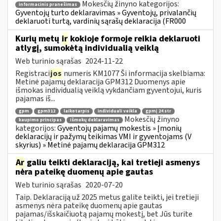
Mokesčių žinyno kategorijos:
informacinis pranešimas
Gyventojų turto deklaravimas » Gyventojų, privalančių
deklaruoti turtą, vardinių sąrašų deklaracija (FR000
Kurių metų
ir
kokioje formoje reikia deklaruoti
atlygį, sumokėtą individualią veiklą
Web turinio sąrašas
2024-11-22
Registraci
jos
numeris KM1077 Ši informacija skelbiama:
Metinė pajamų deklaracija GPM312 Duomenys apie
išmokas individualią veiklą vykdančiam gyventojui, kuris
pajamas iš...
gpm
gpm312
laikotarpis
individuali veikla
gpmį 24 str
Mokesčių žinyno
kaupimo principas
išmokų deklaravimas
kategorijos:
Gyventojų pajamų mokestis » Įmonių
deklaracijų ir pažymų teikimas VMI ir gyventojams (V
skyrius) » Metinė pajamų deklaracija GPM312
Ar
galiu teikti deklaraciją, kai tretieji asmenys
nėra pateikę duomenų apie gautas
Web turinio sąrašas
2020-07-20
Taip. Deklaraciją už 2025 metus galite teikti, jei tretieji
asmenys nėra pateikę duomenų apie gautas
pajamas/išskaičiuotą pajamų mokestį, bet Jūs turite