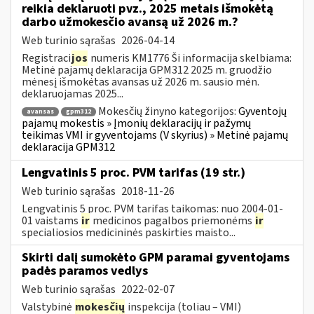
reikia deklaruoti pvz., 2025 metais išmokėtą
darbo užmokesčio avansą už 2026 m.?
Web turinio sąrašas
2026-04-14
Registraci
jos
numeris KM1776 Ši informacija skelbiama:
Metinė pajamų deklaracija GPM312 2025 m. gruodžio
mėnesį išmokėtas avansas už 2026 m. sausio mėn.
deklaruojamas 2025...
Mokesčių žinyno kategorijos:
Gyventojų
avansas
gpm312
pajamų mokestis » Įmonių deklaracijų ir pažymų
teikimas VMI ir gyventojams (V skyrius) » Metinė pajamų
deklaracija GPM312
Lengvatinis 5 proc. PVM tarifas (19 str.)
Web turinio sąrašas
2018-11-26
Lengvatinis 5 proc. PVM tarifas taikomas: nuo 2004-01-
01 vaistams
ir
medicinos pagalbos priemonėms
ir
specialiosios medicininės paskirties maisto...
Skirti dalį sumokėto GPM paramai gyventojams
padės paramos vedlys
Web turinio sąrašas
2022-02-07
Valstybinė
mokesčių
inspekcija (toliau – VMI)