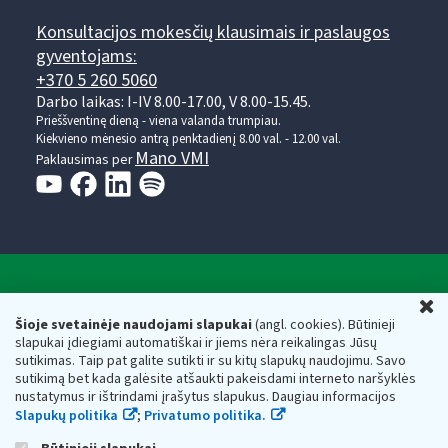
Konsultacijos mokesčių klausimais ir paslaugos
gyventojams:
+370 5 260 5060
Darbo laikas: I-IV 8.00-17.00, V 8.00-15.45.
Prieššventinę dieną - viena valanda trumpiau.
Kiekvieno mėnesio antrą penktadienį 8.00 val. - 12.00 val.
Mano VMI
Paklausimas per
Valstybinė mokesčių inspekcija prie Lietuvos
U
Respublikos finansų ministerijos
Šioje svetainėje naudojami slapukai
(angl. cookies). Būtinieji
slapukai įdiegiami automatiškai ir jiems nėra reikalingas Jūsų
Biudžetinė įstaiga. Juridinio asmens kodas — 188659752,
sutikimas. Taip pat galite sutikti ir su kitų slapukų naudojimu. Savo
adresas: Vasario 16-osios g. 14, 01107 Vilnius, Lietuva, el.paštas:
sutikimą bet kada galėsite atšaukti pakeisdami interneto naršyklės
vmi@vmi.lt
, E. pristatymo dėžutės adresas 188659752
nustatymus ir ištrindami įrašytus slapukus. Daugiau informacijos
Duomenys apie Valstybinę mokesčių inspekciją prie Lietuvos
Slapukų politika
;
Privatumo politika.
Respublikos finansų ministerijos kaupiami ir saugomi Juridinių
asmenų registre