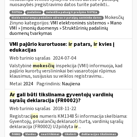
nuosavybės įregistravimo datos turite pateikti...
fr0791a
padalinio
neleidžia pabaigti prašymo fr0791a
Mokesčių
klaida nesutampa padalinio adreso ir patalpų savininko datos
žinyno kategorijos:
VMI elektroninės sistemos » Mano
VMI » Įmonių duomenys » Struktūrinių padalinių
duomenų tvarkymas
VMI pajūrio kurortuose:
ir
patars,
ir
kvies į
edukacijas
Web turinio sąrašas
2024-07-04
Valstybinė
mokesčių
inspekcija (VMI) informuoja, kad
pajūrio kurortų verslininkai bei vasarotojai rūpimus
klausimus, susijusius su veiklos registravimu...
Metai:
2024
Pagrindinis:
Naujiena
Ar
gali būti tikslinama gyventojų vardinių
sąrašų deklaracija (FR0002)?
Web turinio sąrašas
2018-11-22
Registraci
jos
numeris KM1348 Ši informacija skelbiama:
Gyventojų, privalančių deklaruoti turtą, vardinių sąrašų
deklaracija (FR0002) Užpildyta
ir
...
fr0002
klaidos
neatitikimai
tikslinti
deklaracijos tikslinimas