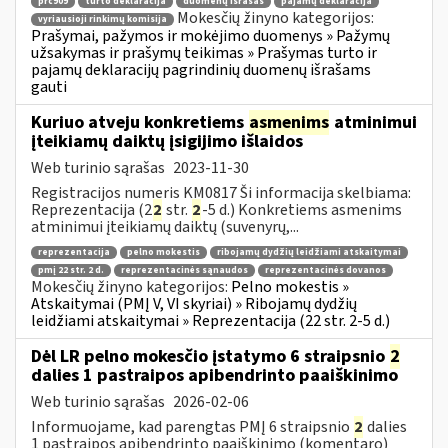
prc909
turto deklaracija
duomenų išrašas
pajamų deklaracija
Mokesčių žinyno kategorijos:
vyriausioji rinkimų komisija
Prašymai, pažymos ir mokėjimo duomenys » Pažymų
užsakymas ir prašymų teikimas » Prašymas turto ir
pajamų deklaracijų pagrindinių duomenų išrašams
gauti
Kuriuo atveju konkretiems
asmenims
atminimui
įteikiamų daiktų įsigijimo išlaidos
Web turinio sąrašas
2023-11-30
Registracijos numeris KM0817 Ši informacija skelbiama:
Reprezentacija (2
2
str.
2
-5 d.) Konkretiems asmenims
atminimui įteikiamų daiktų (suvenyrų,...
reprezentacija
pelno mokestis
ribojamų dydžių leidžiami atskaitymai
pmį 22 str. 2 d.
reprezentacinės sąnaudos
reprezentacinės dovanos
Mokesčių žinyno kategorijos:
Pelno mokestis »
Atskaitymai (PMĮ V, VI skyriai) » Ribojamų dydžių
leidžiami atskaitymai » Reprezentacija (22 str. 2-5 d.)
Dėl LR pelno mokesčio įstatymo 6 straipsnio
2
dalies 1 pastraipos apibendrinto paaiškinimo
Web turinio sąrašas
2026-02-06
Informuojame, kad parengtas PMĮ 6 straipsnio
2
dalies
1 pastraipos apibendrinto paaiškinimo (komentaro)