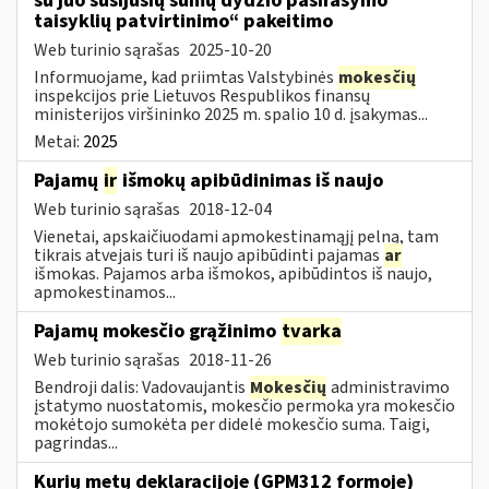
su juo susijusių sumų dydžio pasirašymo
taisyklių patvirtinimo“ pakeitimo
Web turinio sąrašas
2025-10-20
Informuojame, kad priimtas Valstybinės
mokesčių
inspekcijos prie Lietuvos Respublikos finansų
ministerijos viršininko 2025 m. spalio 10 d. įsakymas...
Metai:
2025
Pajamų
ir
išmokų apibūdinimas iš naujo
Web turinio sąrašas
2018-12-04
Vienetai, apskaičiuodami apmokestinamąjį pelną, tam
tikrais atvejais turi iš naujo apibūdinti pajamas
ar
išmokas. Pajamos arba išmokos, apibūdintos iš naujo,
apmokestinamos...
Pajamų mokesčio grąžinimo
tvarka
Web turinio sąrašas
2018-11-26
Bendroji dalis: Vadovaujantis
Mokesčių
administravimo
įstatymo nuostatomis, mokesčio permoka yra mokesčio
mokėtojo sumokėta per didelė mokesčio suma. Taigi,
pagrindas...
Kurių metų deklaracijoje (GPM312 formoje)