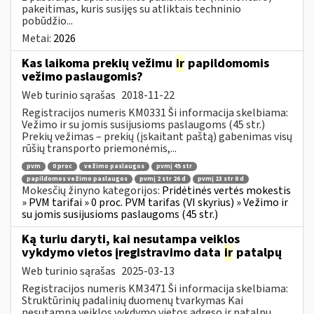
pakeitimas, kuris susijęs su atliktais techninio
pobūdžio...
Metai:
2026
Kas laikoma prekių vežimu
ir
papildomomis
vežimo paslaugomis?
Web turinio sąrašas
2018-11-22
Registracijos numeris KM0331 Ši informacija skelbiama:
Vežimo ir su jomis susijusioms paslaugoms (45 str.)
Prekių vežimas – prekių (įskaitant paštą) gabenimas visų
rūšių transporto priemonėmis,...
pvm
0 proc
vežimo paslaugos
pvmį 45 str
papildomos vežimo paslaugos
pvmį 2 str 26 d
pvmį 13 str 8 d
Mokesčių žinyno kategorijos:
Pridėtinės vertės mokestis
» PVM tarifai » 0 proc. PVM tarifas (VI skyrius) » Vežimo ir
su jomis susijusioms paslaugoms (45 str.)
Ką turiu daryti, kai nesutampa veiklos
vykdymo vietos įregistravimo data
ir
patalpų
Web turinio sąrašas
2025-03-13
Registracijos numeris KM3471 Ši informacija skelbiama:
Struktūrinių padalinių duomenų tvarkymas Kai
nesutampa veiklos vykdymo vietos adreso ir patalpų