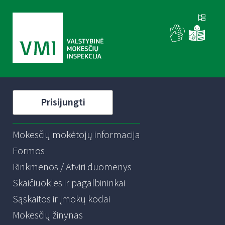
Prisijungti
Mokesčių mokėtojų informacija
Formos
Rinkmenos / Atviri duomenys
Skaičiuoklės ir pagalbininkai
Sąskaitos ir įmokų kodai
Mokesčių žinynas