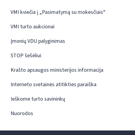
VMI kviečia į „Pasimatymą su mokesčiais“
VMI turto aukcionai
Įmonių VDU palyginimas
STOP šešėliui
Krašto apsaugos ministerijos informacija
Interneto svetainės atitikties paraiška
Ieškome turto savininkų
Nuorodos