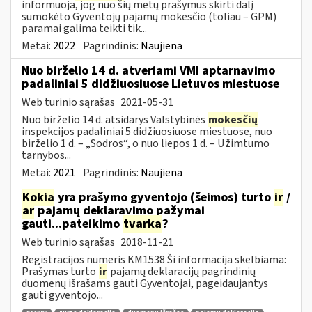
informuoja, jog nuo šių metų prašymus skirti dalį
sumokėto Gyventojų pajamų mokesčio (toliau – GPM)
paramai galima teikti tik...
Metai:
2022
Pagrindinis:
Naujiena
Nuo birželio 14 d. atveriami VMI aptarnavimo
padaliniai 5 didžiuosiuose Lietuvos miestuose
Web turinio sąrašas
2021-05-31
Nuo birželio 14 d. atsidarys Valstybinės
mokesčių
inspekcijos padaliniai 5 didžiuosiuose miestuose, nuo
birželio 1 d. – „Sodros“, o nuo liepos 1 d. – Užimtumo
tarnybos...
Metai:
2021
Pagrindinis:
Naujiena
Kokia
yra prašymo gyventojo (šeimos) turto
ir
/
ar
pajamų deklaravimo pažymai
gauti...pateikimo
tvarka
?
Web turinio sąrašas
2018-11-21
Registracijos numeris KM1538 Ši informacija skelbiama:
Prašymas turto
ir
pajamų deklaracijų pagrindinių
duomenų išrašams gauti Gyventojai, pageidaujantys
gauti gyventojo...