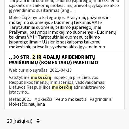
Tarptautiniai duomenų teikimo įsipareigojimai Užsienio
sąskaitoms taikomų mokestinių prievolių vykdymo akto
įgyvendinimo susitarimas (angl....
Mokesčių žinyno kategorijos:
Prašymai, pažymos ir
mokėjimo duomenys » Duomenų teikimas VMI »
Tarptautiniai duomenų teikimo įsipareigojimai
Prašymai, pažymos ir mokėjimo duomenys » Duomenų
teikimas VMI » Tarptautiniai duomenų teikimo
įsipareigojimai » Užsienio sąskaitoms taikomų
mokestinių prievolių vykdymo akto įgyvendinimo
., 30 STR.
2
IR
4 DALIŲ APIBENDRINTŲ
PAAIŠKINIMŲ (KOMENTARŲ) PAKEITIMO
Web turinio sąrašas
2021-04-13
Valstybinė
mokesčių
inspekcija prie Lietuvos
Respublikos finansų ministerijos, vadovaudamasi
Lietuvos Respublikos
mokesčių
administravimo
įstatymo...
Metai:
2021
Mokesčiai:
Pelno mokestis
Pagrindinis:
Mokesčio naujiena
20 Įrašų(-ai)