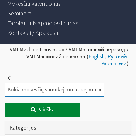
Mokesčių kalendorius
Seminarai
Tarptautinis apmokestinimas
Kontaktai / Apklausa
VMI Machine translation / VMI Машинный перевод /
VMI Машинний переклад (
English
,
Русский
,
Українська
)
Paieška
Kategorijos