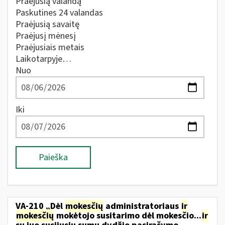
Praėjusią valandą
Paskutines 24 valandas
Praėjusią savaitę
Praėjusį mėnesį
Praėjusiais metais
Laikotarpyje…
Nuo
Iki
Paieška
VA-210 „Dėl
mokesčių
administratoriaus
ir
mokesčių
mokėtojo susitarimo dėl mokesčio...
ir