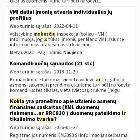
tikslius duomenis (kurie turi būti nurodyti...
VMI daliai įmonių atveria individualius jų
profilius
Web turinio sąrašas
2022-04-11
Valstybinė
mokesčių
inspekcija (toliau – VMI)
informuoja, jog
2
tūkst. įmonių per Mano VMI išsiuntė
informacinius pranešimus su kvietimu...
Metai:
2022
Pagrindinis:
Naujiena
Komandiruočių sąnaudos (21 str.)
Web turinio sąrašas
2018-11-29
Komandiruote laikomas vieneto vadovo
ar
jo įgalioto
asmens įsakymu (sprendimu), kuriame turi būti nurodyta
komandiruotės tikslas, vieta (vietos), trukmė (jeigu...
Kokia
yra pranešimo apie užsienio asmenų
finansines sąskaitas (XML duomenų
rinkmena...
ar
RRC910 ) duomenų pateikimo
ir
tikslinimo
tvarka
?
Web turinio sąrašas
2026-01-22
Registracijos numeris KM3090 Ši informacija skelbiama: