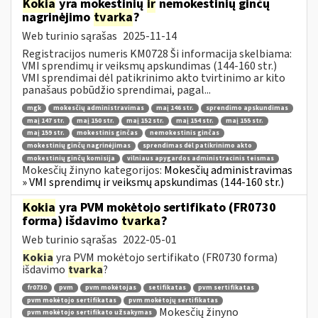
Kokia
yra mokestinių
ir
nemokestinių ginčų
nagrinėjimo
tvarka
?
Web turinio sąrašas
2025-11-14
Registracijos numeris KM0728 Ši informacija skelbiama:
VMI sprendimų ir veiksmų apskundimas (144-160 str.)
VMI sprendimai dėl patikrinimo akto tvirtinimo ar kito
panašaus pobūdžio sprendimai, pagal...
mgk
mokesčių administravimas
maį 146 str.
sprendimo apskundimas
maį 147 str.
maį 150 str.
maį 152 str.
maį 154 str.
maį 155 str.
maį 159 str.
mokestinis ginčas
nemokestinis ginčas
mokestinių ginčų nagrinėjimas
sprendimas dėl patikrinimo akto
mokestinių ginčų komisija
vilniaus apygardos administracinis teismas
Mokesčių žinyno kategorijos:
Mokesčių administravimas
» VMI sprendimų ir veiksmų apskundimas (144-160 str.)
Kokia
yra PVM mokėtojo sertifikato (FR0730
forma) išdavimo
tvarka
?
Web turinio sąrašas
2022-05-01
Kokia
yra PVM mokėtojo sertifikato (FR0730 forma)
išdavimo
tvarka
?
fr0730
pvm
pvm mokėtojas
setifikatas
pvm sertifikatas
pvm mokėtojo sertifikatas
pvm mokėtojų sertifikatas
Mokesčių žinyno
pvm mokėtojo sertifikato užsakymas