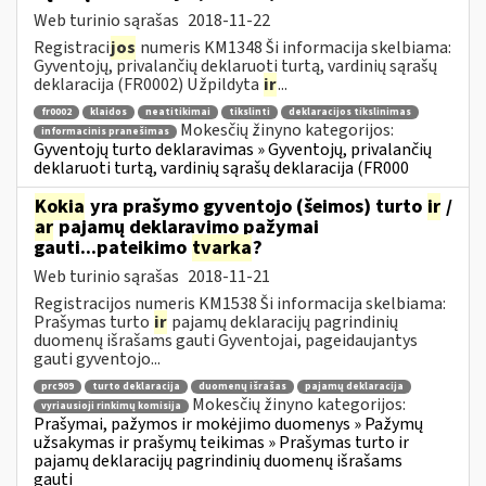
Web turinio sąrašas
2018-11-22
Registraci
jos
numeris KM1348 Ši informacija skelbiama:
Gyventojų, privalančių deklaruoti turtą, vardinių sąrašų
deklaracija (FR0002) Užpildyta
ir
...
fr0002
klaidos
neatitikimai
tikslinti
deklaracijos tikslinimas
Mokesčių žinyno kategorijos:
informacinis pranešimas
Gyventojų turto deklaravimas » Gyventojų, privalančių
deklaruoti turtą, vardinių sąrašų deklaracija (FR000
Kokia
yra prašymo gyventojo (šeimos) turto
ir
/
ar
pajamų deklaravimo pažymai
gauti...pateikimo
tvarka
?
Web turinio sąrašas
2018-11-21
Registracijos numeris KM1538 Ši informacija skelbiama:
Prašymas turto
ir
pajamų deklaracijų pagrindinių
duomenų išrašams gauti Gyventojai, pageidaujantys
gauti gyventojo...
prc909
turto deklaracija
duomenų išrašas
pajamų deklaracija
Mokesčių žinyno kategorijos:
vyriausioji rinkimų komisija
Prašymai, pažymos ir mokėjimo duomenys » Pažymų
užsakymas ir prašymų teikimas » Prašymas turto ir
pajamų deklaracijų pagrindinių duomenų išrašams
gauti