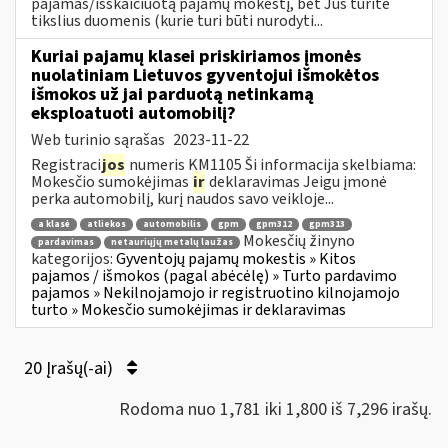
pajamas/išskaičiuotą pajamų mokestį, bet Jūs turite
tikslius duomenis (kurie turi būti nurodyti...
Kuriai pajamų klasei priskiriamos įmonės
nuolatiniam Lietuvos gyventojui išmokėtos
išmokos už jai parduotą netinkamą
eksploatuoti automobilį?
Web turinio sąrašas
2023-11-22
Registraci
jos
numeris KM1105 Ši informacija skelbiama:
Mokesčio sumokėjimas
ir
deklaravimas Jeigu įmonė
perka automobilį, kurį naudos savo veikloje...
a klasė
atliekos
automobilis
gpm
gpm312
gpm313
Mokesčių žinyno
pardavimas
netauriųjų metalų laužas
kategorijos:
Gyventojų pajamų mokestis » Kitos
pajamos / išmokos (pagal abėcėlę) » Turto pardavimo
pajamos » Nekilnojamojo ir registruotino kilnojamojo
turto » Mokesčio sumokėjimas ir deklaravimas
20 Įrašų(-ai)
Rodoma nuo 1,781 iki 1,800 iš 7,296 irašų.