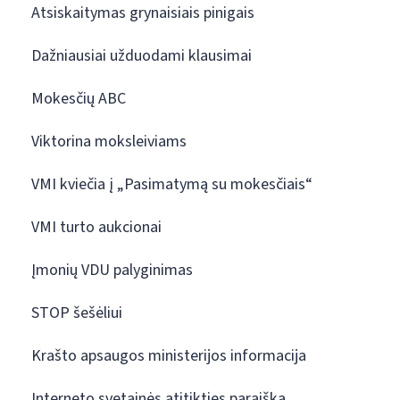
Atsiskaitymas grynaisiais pinigais
Dažniausiai užduodami klausimai
Mokesčių ABC
Viktorina moksleiviams
VMI kviečia į „Pasimatymą su mokesčiais“
VMI turto aukcionai
Įmonių VDU palyginimas
STOP šešėliui
Krašto apsaugos ministerijos informacija
Interneto svetainės atitikties paraiška