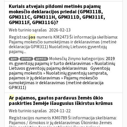
Kuriais atvejais pildomi metinės pajamų
mokesčio deklaracijos priedai (GPM311B,
GPM311C, GPM311H, GPM311D, GPM311E,
GPM311F, GPM311G)?
Web turinio sąrašas
2026-02-13
Registraci
jos
numeris KM2473 Ši informacija skelbiama:
Pajamų mokesčio sumokėjimas ir deklaravimas (metinė
deklaracija GPM311) Nuolatinių Lietuvos gyventojų
pajamų...
Mokesčių žinyno kategorijos:
2019
gpm
priedai
gpm311
m. gyventojų pajamų ir turto deklaravimas » Nuolatinių
Lietuvos gyventojų pajamų deklaravimas
Gyventojų
pajamų mokestis » Nuolatinių gyventojų samprata,
pajamos ir jų deklaravimas » Pajamų mokesčio
sumokėjimas ir deklaravimas (metinė deklaracija
GPM311)
Ar
pajamos, gautos pardavus žemės ūkio
paskirties žemėje išaugusius iškirstus krūmus
Web turinio sąrašas
2024-11-22
Registracijos numeris KM0789 Ši informacija skelbiama:
Pajamos / išmokos ir jų deklaravimas Ūkininko žemės