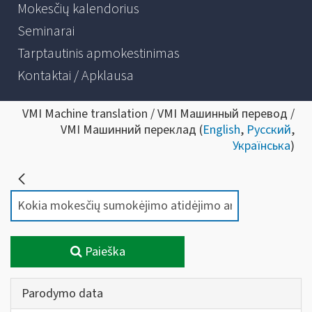
Mokesčių kalendorius
Seminarai
Tarptautinis apmokestinimas
Kontaktai / Apklausa
VMI Machine translation / VMI Машинный перевод /
VMI Машинний переклад (
English
,
Русский
,
Українська
)
Paieška
Parodymo data