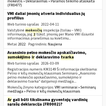
mokestis » Deklaravimas » Paramos teikimo ataskaita
(FR0477)
VMI daliai įmonių atveria individualius jų
profilius
Web turinio sąrašas
2022-04-11
Valstybinė
mokesčių
inspekcija (toliau – VMI)
informuoja, jog
2
tūkst. įmonių per Mano VMI išsiuntė
informacinius pranešimus su kvietimu...
Metai:
2022
Pagrindinis:
Naujiena
Avansinio pelno mokesčio apskaičiavimo,
sumokėjimo
ir
deklaravimo
tvarka
Web turinio sąrašas
2026-03-09
Registracijos numeris KM3149 Ši informacija skelbiama:
Pelno ir kitų mokesčių klausimais Seminaro „Avansinio
pelno mokesčio apskaičiavimo, sumokėjimo ir
deklaravimo tvarka" dalijamoji medžiaga....
Mokesčių žinyno kategorijos:
VMI seminarai » Seminarų
medžiaga » Pelno ir kitų mokesčių klausimais
Ar
gali būti tikslinama gyventojų vardinių
sąrašų deklaracija (FR0002)?