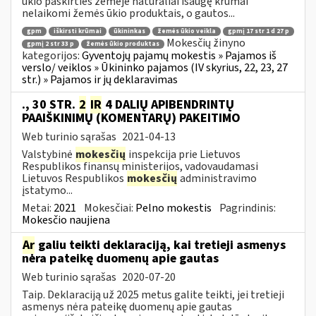
ūkio paskirties žemėje natūraliai išaugę krūmai
nelaikomi žemės ūkio produktais, o gautos...
gpm
iškirsti krūmai
ūkininkas
žemės ūkio veikla
gpmį 17 str 1 d 27 p
Mokesčių žinyno
gpmį 2 str 33 p
žemės ūkio produktas
kategorijos:
Gyventojų pajamų mokestis » Pajamos iš
verslo/ veiklos » Ūkininko pajamos (IV skyrius, 22, 23, 27
str.) » Pajamos ir jų deklaravimas
., 30 STR.
2
IR
4 DALIŲ APIBENDRINTŲ
PAAIŠKINIMŲ (KOMENTARŲ) PAKEITIMO
Web turinio sąrašas
2021-04-13
Valstybinė
mokesčių
inspekcija prie Lietuvos
Respublikos finansų ministerijos, vadovaudamasi
Lietuvos Respublikos
mokesčių
administravimo
įstatymo...
Metai:
2021
Mokesčiai:
Pelno mokestis
Pagrindinis:
Mokesčio naujiena
Ar
galiu teikti deklaraciją, kai tretieji asmenys
nėra pateikę duomenų apie gautas
Web turinio sąrašas
2020-07-20
Taip. Deklaraciją už 2025 metus galite teikti, jei tretieji
asmenys nėra pateikę duomenų apie gautas