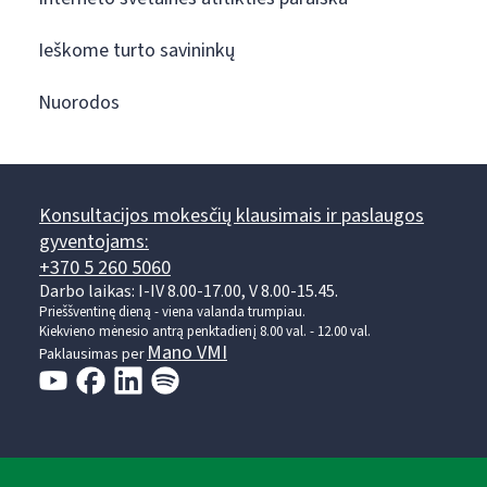
Ieškome turto savininkų
Nuorodos
Konsultacijos mokesčių klausimais ir paslaugos
gyventojams:
+370 5 260 5060
Darbo laikas: I-IV 8.00-17.00, V 8.00-15.45.
Prieššventinę dieną - viena valanda trumpiau.
Kiekvieno mėnesio antrą penktadienį 8.00 val. - 12.00 val.
Mano VMI
Paklausimas per