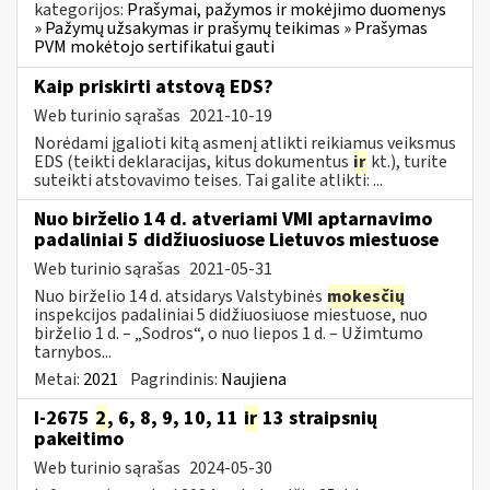
kategorijos:
Prašymai, pažymos ir mokėjimo duomenys
» Pažymų užsakymas ir prašymų teikimas » Prašymas
PVM mokėtojo sertifikatui gauti
Kaip priskirti atstovą EDS?
Web turinio sąrašas
2021-10-19
Norėdami įgalioti kitą asmenį atlikti reikiamus veiksmus
EDS (teikti deklaracijas, kitus dokumentus
ir
kt.), turite
suteikti atstovavimo teises. Tai galite atlikti: ...
Nuo birželio 14 d. atveriami VMI aptarnavimo
padaliniai 5 didžiuosiuose Lietuvos miestuose
Web turinio sąrašas
2021-05-31
Nuo birželio 14 d. atsidarys Valstybinės
mokesčių
inspekcijos padaliniai 5 didžiuosiuose miestuose, nuo
birželio 1 d. – „Sodros“, o nuo liepos 1 d. – Užimtumo
tarnybos...
Metai:
2021
Pagrindinis:
Naujiena
I-2675
2
, 6, 8, 9, 10, 11
ir
13 straipsnių
pakeitimo
Web turinio sąrašas
2024-05-30