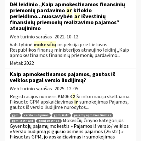
Dėl leidinio „Kaip apmokestinamos finansinių
priemonių pardavimo
ar
kitokio
perleidimo...nuosavybėn
ar
išvestinių
finansinių priemonių realizavimo pajamos“
atnaujinimo
Web turinio sąrašas
2022-10-12
Valstybinė
mokesčių
inspekcija prie Lietuvos
Respublikos finansų ministerijos atnaujino leidinį „Kaip
apmokestinamos finansinių priemonių pardavimo...
Metai:
2022
Kaip apmokestinamos pajamos, gautos iš
veiklos pagal verslo liudijimą?
Web turinio sąrašas
2025-12-05
Registracijos numeris KM063
2
Ši informacija skelbiama:
Fiksuoto GPM apskaičiavimas
ir
sumokėjimas Pajamos,
gautos iš verslo liudijime nurodytos...
gpm
verslo liudijimas
gpmį 6 str
pajamų apmokestinimas
Mokesčių žinyno kategorijos:
gpmį 2 str 22 d
gpmį 10 str 2 d
Gyventojų pajamų mokestis » Pajamos iš verslo/ veiklos
» Verslo liudijimą įsigijusio asmens pajamos (26 str.) »
Fiksuotas GPM, jo apskaičiavimas ir sumokėjimas