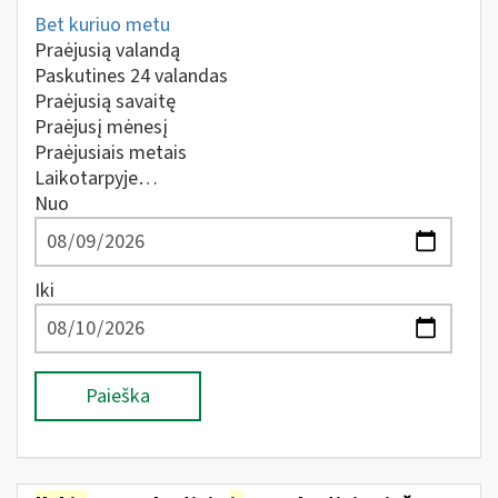
Bet kuriuo metu
Praėjusią valandą
Paskutines 24 valandas
Praėjusią savaitę
Praėjusį mėnesį
Praėjusiais metais
Laikotarpyje…
Nuo
Iki
Paieška