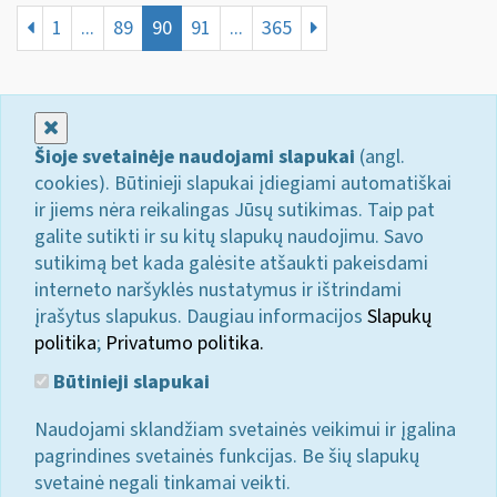
1
...
89
90
91
...
365
Uždaryti
Šioje svetainėje naudojami slapukai
(angl.
cookies). Būtinieji slapukai įdiegiami automatiškai
ir jiems nėra reikalingas Jūsų sutikimas. Taip pat
galite sutikti ir su kitų slapukų naudojimu. Savo
sutikimą bet kada galėsite atšaukti pakeisdami
interneto naršyklės nustatymus ir ištrindami
įrašytus slapukus. Daugiau informacijos
Slapukų
politika
;
Privatumo politika.
Būtinieji slapukai
Naudojami sklandžiam svetainės veikimui ir įgalina
pagrindines svetainės funkcijas. Be šių slapukų
svetainė negali tinkamai veikti.