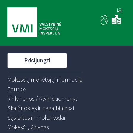
Prisijungti
Mokesčių mokėtojų informacija
Formos
Rinkmenos / Atviri duomenys
Skaičiuoklės ir pagalbininkai
Sąskaitos ir įmokų kodai
Mokesčių žinynas