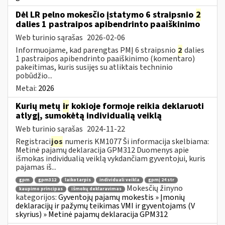
Dėl LR pelno mokesčio įstatymo 6 straipsnio
2
dalies 1 pastraipos apibendrinto paaiškinimo
Web turinio sąrašas
2026-02-06
Informuojame, kad parengtas PMĮ 6 straipsnio
2
dalies
1 pastraipos apibendrinto paaiškinimo (komentaro)
pakeitimas, kuris susijęs su atliktais techninio
pobūdžio...
Metai:
2026
Kurių metų
ir
kokioje formoje reikia deklaruoti
atlygį, sumokėtą individualią veiklą
Web turinio sąrašas
2024-11-22
Registraci
jos
numeris KM1077 Ši informacija skelbiama:
Metinė pajamų deklaracija GPM312 Duomenys apie
išmokas individualią veiklą vykdančiam gyventojui, kuris
pajamas iš...
gpm
gpm312
laikotarpis
individuali veikla
gpmį 24 str
Mokesčių žinyno
kaupimo principas
išmokų deklaravimas
kategorijos:
Gyventojų pajamų mokestis » Įmonių
deklaracijų ir pažymų teikimas VMI ir gyventojams (V
skyrius) » Metinė pajamų deklaracija GPM312