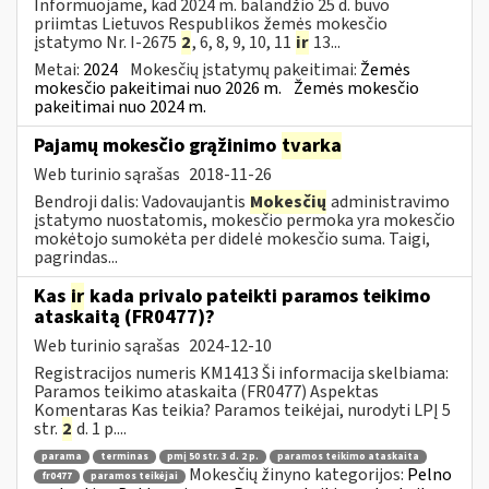
Informuojame, kad 2024 m. balandžio 25 d. buvo
priimtas Lietuvos Respublikos žemės mokesčio
įstatymo Nr. I-2675
2
, 6, 8, 9, 10, 11
ir
13...
Metai:
2024
Mokesčių įstatymų pakeitimai:
Žemės
mokesčio pakeitimai nuo 2026 m.
Žemės mokesčio
pakeitimai nuo 2024 m.
Pajamų mokesčio grąžinimo
tvarka
Web turinio sąrašas
2018-11-26
Bendroji dalis: Vadovaujantis
Mokesčių
administravimo
įstatymo nuostatomis, mokesčio permoka yra mokesčio
mokėtojo sumokėta per didelė mokesčio suma. Taigi,
pagrindas...
Kas
ir
kada privalo pateikti paramos teikimo
ataskaitą (FR0477)?
Web turinio sąrašas
2024-12-10
Registracijos numeris KM1413 Ši informacija skelbiama:
Paramos teikimo ataskaita (FR0477) Aspektas
Komentaras Kas teikia? Paramos teikėjai, nurodyti LPĮ 5
str.
2
d. 1 p....
parama
terminas
pmį 50 str. 3 d. 2 p.
paramos teikimo ataskaita
Mokesčių žinyno kategorijos:
Pelno
fr0477
paramos teikėjai