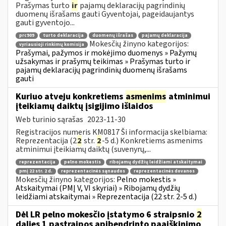
Prašymas turto
ir
pajamų deklaracijų pagrindinių
duomenų išrašams gauti Gyventojai, pageidaujantys
gauti gyventojo...
prc909
turto deklaracija
duomenų išrašas
pajamų deklaracija
Mokesčių žinyno kategorijos:
vyriausioji rinkimų komisija
Prašymai, pažymos ir mokėjimo duomenys » Pažymų
užsakymas ir prašymų teikimas » Prašymas turto ir
pajamų deklaracijų pagrindinių duomenų išrašams
gauti
Kuriuo atveju konkretiems
asmenims
atminimui
įteikiamų daiktų įsigijimo išlaidos
Web turinio sąrašas
2023-11-30
Registracijos numeris KM0817 Ši informacija skelbiama:
Reprezentacija (2
2
str.
2
-5 d.) Konkretiems asmenims
atminimui įteikiamų daiktų (suvenyrų,...
reprezentacija
pelno mokestis
ribojamų dydžių leidžiami atskaitymai
pmį 22 str. 2 d.
reprezentacinės sąnaudos
reprezentacinės dovanos
Mokesčių žinyno kategorijos:
Pelno mokestis »
Atskaitymai (PMĮ V, VI skyriai) » Ribojamų dydžių
leidžiami atskaitymai » Reprezentacija (22 str. 2-5 d.)
Dėl LR pelno mokesčio įstatymo 6 straipsnio
2
dalies 1 pastraipos apibendrinto paaiškinimo