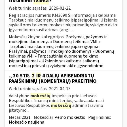
tikslinimo
tvarka
?
Web turinio sąrašas
2026-01-22
Registracijos numeris KM3090 Ši informacija skelbiama:
Tarptautiniai duomenų teikimo įsipareigojimai Užsienio
sąskaitoms taikomų mokestinių prievolių vykdymo akto
įgyvendinimo susitarimas (angl....
Mokesčių žinyno kategorijos:
Prašymai, pažymos ir
mokėjimo duomenys » Duomenų teikimas VMI »
Tarptautiniai duomenų teikimo įsipareigojimai
Prašymai, pažymos ir mokėjimo duomenys » Duomenų
teikimas VMI » Tarptautiniai duomenų teikimo
įsipareigojimai » Užsienio sąskaitoms taikomų
mokestinių prievolių vykdymo akto įgyvendinimo
., 30 STR.
2
IR
4 DALIŲ APIBENDRINTŲ
PAAIŠKINIMŲ (KOMENTARŲ) PAKEITIMO
Web turinio sąrašas
2021-04-13
Valstybinė
mokesčių
inspekcija prie Lietuvos
Respublikos finansų ministerijos, vadovaudamasi
Lietuvos Respublikos
mokesčių
administravimo
įstatymo...
Metai:
2021
Mokesčiai:
Pelno mokestis
Pagrindinis:
Mokesčio naujiena