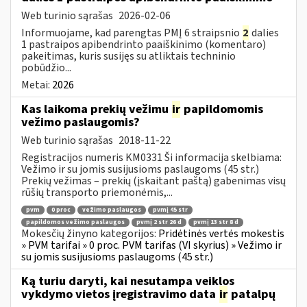
Web turinio sąrašas
2026-02-06
Informuojame, kad parengtas PMĮ 6 straipsnio
2
dalies
1 pastraipos apibendrinto paaiškinimo (komentaro)
pakeitimas, kuris susijęs su atliktais techninio
pobūdžio...
Metai:
2026
Kas laikoma prekių vežimu
ir
papildomomis
vežimo paslaugomis?
Web turinio sąrašas
2018-11-22
Registracijos numeris KM0331 Ši informacija skelbiama:
Vežimo ir su jomis susijusioms paslaugoms (45 str.)
Prekių vežimas – prekių (įskaitant paštą) gabenimas visų
rūšių transporto priemonėmis,...
pvm
0 proc
vežimo paslaugos
pvmį 45 str
papildomos vežimo paslaugos
pvmį 2 str 26 d
pvmį 13 str 8 d
Mokesčių žinyno kategorijos:
Pridėtinės vertės mokestis
» PVM tarifai » 0 proc. PVM tarifas (VI skyrius) » Vežimo ir
su jomis susijusioms paslaugoms (45 str.)
Ką turiu daryti, kai nesutampa veiklos
vykdymo vietos įregistravimo data
ir
patalpų