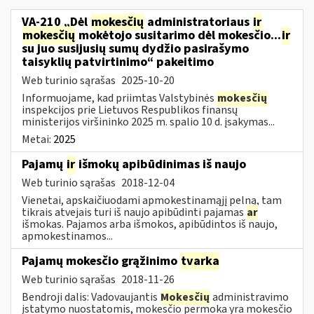
VA-210 „Dėl
mokesčių
administratoriaus
ir
mokesčių
mokėtojo susitarimo dėl mokesčio...
ir
su juo susijusių sumų dydžio pasirašymo
taisyklių patvirtinimo“ pakeitimo
Web turinio sąrašas
2025-10-20
Informuojame, kad priimtas Valstybinės
mokesčių
inspekcijos prie Lietuvos Respublikos finansų
ministerijos viršininko 2025 m. spalio 10 d. įsakymas...
Metai:
2025
Pajamų
ir
išmokų apibūdinimas iš naujo
Web turinio sąrašas
2018-12-04
Vienetai, apskaičiuodami apmokestinamąjį pelną, tam
tikrais atvejais turi iš naujo apibūdinti pajamas
ar
išmokas. Pajamos arba išmokos, apibūdintos iš naujo,
apmokestinamos...
Pajamų mokesčio grąžinimo
tvarka
Web turinio sąrašas
2018-11-26
Bendroji dalis: Vadovaujantis
Mokesčių
administravimo
įstatymo nuostatomis, mokesčio permoka yra mokesčio