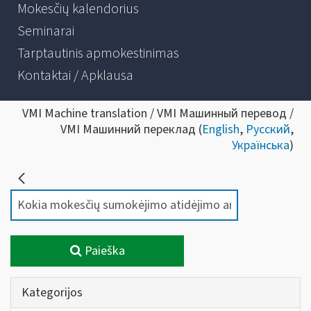
Mokesčių kalendorius
Seminarai
Tarptautinis apmokestinimas
Kontaktai / Apklausa
VMI Machine translation / VMI Машинный перевод /
VMI Машинний переклад (
English
,
Русский
,
Українська
)
Paieška
Kategorijos