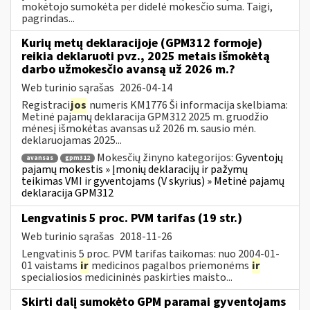
mokėtojo sumokėta per didelė mokesčio suma. Taigi,
pagrindas...
Kurių metų deklaracijoje (GPM312 formoje)
reikia deklaruoti pvz., 2025 metais išmokėtą
darbo užmokesčio avansą už 2026 m.?
Web turinio sąrašas
2026-04-14
Registraci
jos
numeris KM1776 Ši informacija skelbiama:
Metinė pajamų deklaracija GPM312 2025 m. gruodžio
mėnesį išmokėtas avansas už 2026 m. sausio mėn.
deklaruojamas 2025...
Mokesčių žinyno kategorijos:
Gyventojų
avansas
gpm312
pajamų mokestis » Įmonių deklaracijų ir pažymų
teikimas VMI ir gyventojams (V skyrius) » Metinė pajamų
deklaracija GPM312
Lengvatinis 5 proc. PVM tarifas (19 str.)
Web turinio sąrašas
2018-11-26
Lengvatinis 5 proc. PVM tarifas taikomas: nuo 2004-01-
01 vaistams
ir
medicinos pagalbos priemonėms
ir
specialiosios medicininės paskirties maisto...
Skirti dalį sumokėto GPM paramai gyventojams