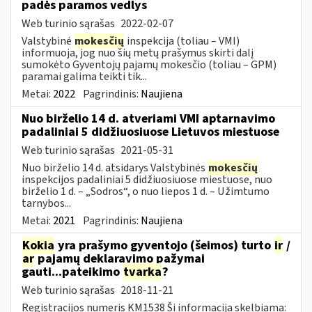
padės paramos vedlys
Web turinio sąrašas
2022-02-07
Valstybinė
mokesčių
inspekcija (toliau – VMI)
informuoja, jog nuo šių metų prašymus skirti dalį
sumokėto Gyventojų pajamų mokesčio (toliau – GPM)
paramai galima teikti tik...
Metai:
2022
Pagrindinis:
Naujiena
Nuo birželio 14 d. atveriami VMI aptarnavimo
padaliniai 5 didžiuosiuose Lietuvos miestuose
Web turinio sąrašas
2021-05-31
Nuo birželio 14 d. atsidarys Valstybinės
mokesčių
inspekcijos padaliniai 5 didžiuosiuose miestuose, nuo
birželio 1 d. – „Sodros“, o nuo liepos 1 d. – Užimtumo
tarnybos...
Metai:
2021
Pagrindinis:
Naujiena
Kokia
yra prašymo gyventojo (šeimos) turto
ir
/
ar
pajamų deklaravimo pažymai
gauti...pateikimo
tvarka
?
Web turinio sąrašas
2018-11-21
Registracijos numeris KM1538 Ši informacija skelbiama: