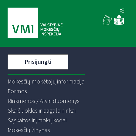
Prisijungti
Mokesčių mokėtojų informacija
Formos
Rinkmenos / Atviri duomenys
Skaičiuoklės ir pagalbininkai
Sąskaitos ir įmokų kodai
Mokesčių žinynas