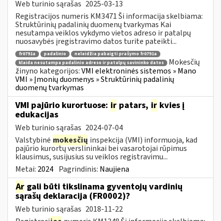
Web turinio sąrašas
2025-03-13
Registracijos numeris KM3471 Ši informacija skelbiama:
Struktūrinių padalinių duomenų tvarkymas Kai
nesutampa veiklos vykdymo vietos adreso ir patalpų
nuosavybės įregistravimo datos turite pateikti...
fr0791a
padalinio
neleidžia pabaigti prašymo fr0791a
Mokesčių
klaida nesutampa padalinio adreso ir patalpų savininko datos
žinyno kategorijos:
VMI elektroninės sistemos » Mano
VMI » Įmonių duomenys » Struktūrinių padalinių
duomenų tvarkymas
VMI pajūrio kurortuose:
ir
patars,
ir
kvies į
edukacijas
Web turinio sąrašas
2024-07-04
Valstybinė
mokesčių
inspekcija (VMI) informuoja, kad
pajūrio kurortų verslininkai bei vasarotojai rūpimus
klausimus, susijusius su veiklos registravimu...
Metai:
2024
Pagrindinis:
Naujiena
Ar
gali būti tikslinama gyventojų vardinių
sąrašų deklaracija (FR0002)?
Web turinio sąrašas
2018-11-22