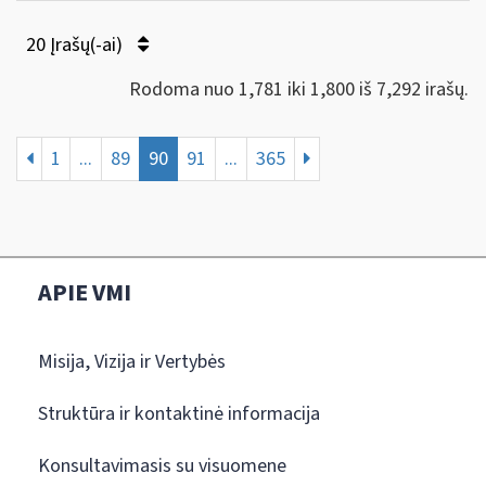
20 Įrašų(-ai)
Rodoma nuo 1,781 iki 1,800 iš 7,292 irašų.
1
...
89
90
91
...
365
APIE VMI
Misija, Vizija ir Vertybės
Struktūra ir kontaktinė informacija
Konsultavimasis su visuomene