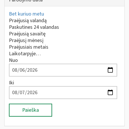
Bet kuriuo metu
Praėjusią valandą
Paskutines 24 valandas
Praėjusią savaitę
Praėjusį mėnesį
Praėjusiais metais
Laikotarpyje…
Nuo
Iki
Paieška