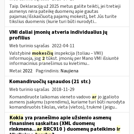
Taip. Deklaraciją už 2025 metus galite teikti, jei tretieji
asmenys nėra pateikę duomenų apie gautas
pajamas/išskaičiuotą pajamų mokestį, bet Jūs turite
tikslius duomenis (kurie turi būti nurodyti...
VMI daliai įmonių atveria individualius jų
profilius
Web turinio sąrašas
2022-04-11
Valstybinė
mokesčių
inspekcija (toliau – VMI)
informuoja, jog
2
tūkst. įmonių per Mano VMI išsiuntė
informacinius pranešimus su kvietimu...
Metai:
2022
Pagrindinis:
Naujiena
Komandiruočių sąnaudos (21 str.)
Web turinio sąrašas
2018-11-29
Komandiruote laikomas vieneto vadovo
ar
jo įgalioto
asmens įsakymu (sprendimu), kuriame turi būti nurodyta
komandiruotės tikslas, vieta (vietos), trukmė (jeigu...
Kokia
yra pranešimo apie užsienio asmenų
finansines sąskaitas (XML duomenų
rinkmena...
ar
RRC910 ) duomenų pateikimo
ir