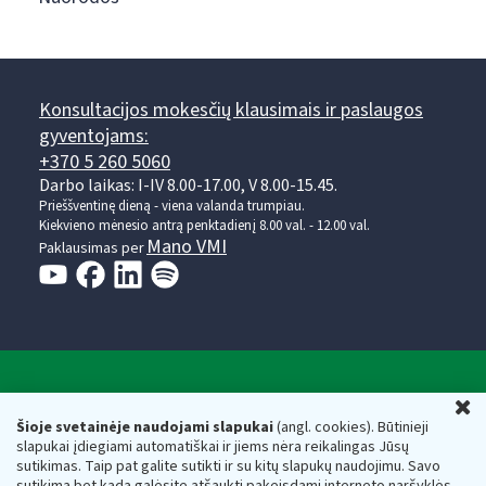
Konsultacijos mokesčių klausimais ir paslaugos
gyventojams:
+370 5 260 5060
Darbo laikas: I-IV 8.00-17.00, V 8.00-15.45.
Prieššventinę dieną - viena valanda trumpiau.
Kiekvieno mėnesio antrą penktadienį 8.00 val. - 12.00 val.
Mano VMI
Paklausimas per
Valstybinė mokesčių inspekcija prie Lietuvos
U
Respublikos finansų ministerijos
Šioje svetainėje naudojami slapukai
(angl. cookies). Būtinieji
slapukai įdiegiami automatiškai ir jiems nėra reikalingas Jūsų
Biudžetinė įstaiga. Juridinio asmens kodas — 188659752,
sutikimas. Taip pat galite sutikti ir su kitų slapukų naudojimu. Savo
adresas: Vasario 16-osios g. 14, 01107 Vilnius, Lietuva, el.paštas:
sutikimą bet kada galėsite atšaukti pakeisdami interneto naršyklės