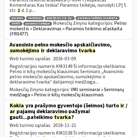
Komentaras Kas teikia? Paramos teikėjai, nurodyti LPĮ 5
str.
2
d. 1 p....
parama
terminas
pmį 50 str. 3 d. 2 p.
paramos teikimo ataskaita
Mokesčių žinyno kategorijos:
Pelno
fr0477
paramos teikėjai
mokestis » Deklaravimas » Paramos teikimo ataskaita
(FR0477)
Avansinio pelno mokesčio apskaičiavimo,
sumokėjimo
ir
deklaravimo
tvarka
Web turinio sąrašas
2026-03-09
Registracijos numeris KM3149 Ši informacija skelbiama:
Pelno ir kitų mokesčių klausimais Seminaro „Avansinio
pelno mokesčio apskaičiavimo, sumokėjimo ir
deklaravimo tvarka" dalijamoji medžiaga....
Mokesčių žinyno kategorijos:
VMI seminarai » Seminarų
medžiaga » Pelno ir kitų mokesčių klausimais
Kokia
yra prašymo gyventojo (šeimos) turto
ir
/
ar
pajamų deklaravimo pažymai
gauti...pateikimo
tvarka
?
Web turinio sąrašas
2018-11-21
Registracijos numeris KM1538 Ši informacija skelbiama: