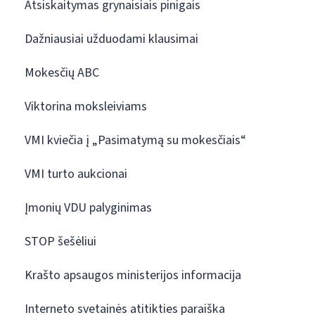
Atsiskaitymas grynaisiais pinigais
Dažniausiai užduodami klausimai
Mokesčių ABC
Viktorina moksleiviams
VMI kviečia į „Pasimatymą su mokesčiais“
VMI turto aukcionai
Įmonių VDU palyginimas
STOP šešėliui
Krašto apsaugos ministerijos informacija
Interneto svetainės atitikties paraiška