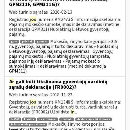
GPM311F, GPM311G)?
Web turinio sąrašas
2026-02-13
Registraci
jos
numeris KM2473 Ši informacija skelbiama:
Pajamų mokesčio sumokėjimas ir deklaravimas (metinė
deklaracija GPM311) Nuolatinių Lietuvos gyventojų
pajamų...
Mokesčių žinyno kategorijos:
2019
gpm
priedai
gpm311
m. gyventojų pajamų ir turto deklaravimas » Nuolatinių
Lietuvos gyventojų pajamų deklaravimas
Gyventojų
pajamų mokestis » Nuolatinių gyventojų samprata,
pajamos ir jų deklaravimas » Pajamų mokesčio
sumokėjimas ir deklaravimas (metinė deklaracija
GPM311)
Ar
gali būti tikslinama gyventojų vardinių
sąrašų deklaracija (FR0002)?
Web turinio sąrašas
2018-11-22
Registraci
jos
numeris KM1348 Ši informacija skelbiama:
Gyventojų, privalančių deklaruoti turtą, vardinių sąrašų
deklaracija (FR0002) Užpildyta
ir
...
fr0002
klaidos
neatitikimai
tikslinti
deklaracijos tikslinimas
Mokesčių žinyno kategorijos:
informacinis pranešimas
Gyventojų turto deklaravimas » Gyventojų, privalančių