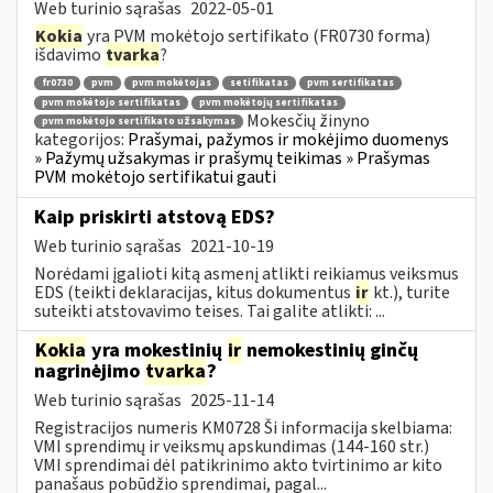
Web turinio sąrašas
2022-05-01
Kokia
yra PVM mokėtojo sertifikato (FR0730 forma)
išdavimo
tvarka
?
fr0730
pvm
pvm mokėtojas
setifikatas
pvm sertifikatas
pvm mokėtojo sertifikatas
pvm mokėtojų sertifikatas
Mokesčių žinyno
pvm mokėtojo sertifikato užsakymas
kategorijos:
Prašymai, pažymos ir mokėjimo duomenys
» Pažymų užsakymas ir prašymų teikimas » Prašymas
PVM mokėtojo sertifikatui gauti
Kaip priskirti atstovą EDS?
Web turinio sąrašas
2021-10-19
Norėdami įgalioti kitą asmenį atlikti reikiamus veiksmus
EDS (teikti deklaracijas, kitus dokumentus
ir
kt.), turite
suteikti atstovavimo teises. Tai galite atlikti: ...
Kokia
yra mokestinių
ir
nemokestinių ginčų
nagrinėjimo
tvarka
?
Web turinio sąrašas
2025-11-14
Registracijos numeris KM0728 Ši informacija skelbiama:
VMI sprendimų ir veiksmų apskundimas (144-160 str.)
VMI sprendimai dėl patikrinimo akto tvirtinimo ar kito
panašaus pobūdžio sprendimai, pagal...