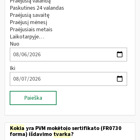
Praėjusią valandą
Paskutines 24 valandas
Praėjusią savaitę
Praėjusį mėnesį
Praėjusiais metais
Laikotarpyje…
Nuo
Iki
Paieška
Kokia
yra PVM mokėtojo sertifikato (FR0730
forma) išdavimo
tvarka
?