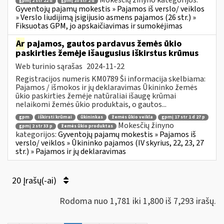
Mokesčių žinyno kategorijos:
gpmį 2 str 22 d
gpmį 10 str 2 d
Gyventojų pajamų mokestis » Pajamos iš verslo/ veiklos
» Verslo liudijimą įsigijusio asmens pajamos (26 str.) »
Fiksuotas GPM, jo apskaičiavimas ir sumokėjimas
Ar
pajamos, gautos pardavus žemės ūkio
paskirties žemėje išaugusius iškirstus krūmus
Web turinio sąrašas
2024-11-22
Registracijos numeris KM0789 Ši informacija skelbiama:
Pajamos / išmokos ir jų deklaravimas Ūkininko žemės
ūkio paskirties žemėje natūraliai išaugę krūmai
nelaikomi žemės ūkio produktais, o gautos...
gpm
iškirsti krūmai
ūkininkas
žemės ūkio veikla
gpmį 17 str 1 d 27 p
Mokesčių žinyno
gpmį 2 str 33 p
žemės ūkio produktas
kategorijos:
Gyventojų pajamų mokestis » Pajamos iš
verslo/ veiklos » Ūkininko pajamos (IV skyrius, 22, 23, 27
str.) » Pajamos ir jų deklaravimas
20 Įrašų(-ai)
Rodoma nuo 1,781 iki 1,800 iš 7,293 irašų.