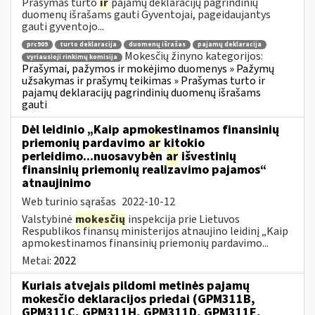
Prašymas turto
ir
pajamų deklaracijų pagrindinių
duomenų išrašams gauti Gyventojai, pageidaujantys
gauti gyventojo...
prc909
turto deklaracija
duomenų išrašas
pajamų deklaracija
Mokesčių žinyno kategorijos:
vyriausioji rinkimų komisija
Prašymai, pažymos ir mokėjimo duomenys » Pažymų
užsakymas ir prašymų teikimas » Prašymas turto ir
pajamų deklaracijų pagrindinių duomenų išrašams
gauti
Dėl leidinio „Kaip apmokestinamos finansinių
priemonių pardavimo
ar
kitokio
perleidimo...nuosavybėn
ar
išvestinių
finansinių priemonių realizavimo pajamos“
atnaujinimo
Web turinio sąrašas
2022-10-12
Valstybinė
mokesčių
inspekcija prie Lietuvos
Respublikos finansų ministerijos atnaujino leidinį „Kaip
apmokestinamos finansinių priemonių pardavimo...
Metai:
2022
Kuriais atvejais pildomi metinės pajamų
mokesčio deklaracijos priedai (GPM311B,
GPM311C, GPM311H, GPM311D, GPM311E,