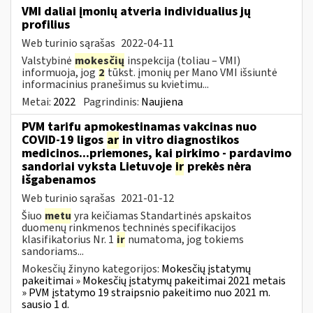
VMI daliai įmonių atveria individualius jų
profilius
Web turinio sąrašas
2022-04-11
Valstybinė
mokesčių
inspekcija (toliau – VMI)
informuoja, jog
2
tūkst. įmonių per Mano VMI išsiuntė
informacinius pranešimus su kvietimu...
Metai:
2022
Pagrindinis:
Naujiena
PVM tarifu apmokestinamas vakcinas nuo
COVID-19 ligos
ar
in vitro diagnostikos
medicinos...priemones, kai pirkimo - pardavimo
sandoriai vyksta Lietuvoje
ir
prekės nėra
išgabenamos
Web turinio sąrašas
2021-01-12
Šiuo
metu
yra keičiamas Standartinės apskaitos
duomenų rinkmenos techninės specifikacijos
klasifikatorius Nr. 1
ir
numatoma, jog tokiems
sandoriams...
Mokesčių žinyno kategorijos:
Mokesčių įstatymų
pakeitimai » Mokesčių įstatymų pakeitimai 2021 metais
» PVM įstatymo 19 straipsnio pakeitimo nuo 2021 m.
sausio 1 d.