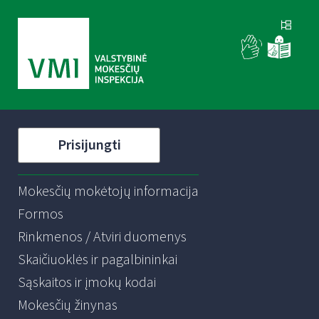
Prisijungti
Mokesčių mokėtojų informacija
Formos
Rinkmenos / Atviri duomenys
Skaičiuoklės ir pagalbininkai
Sąskaitos ir įmokų kodai
Mokesčių žinynas