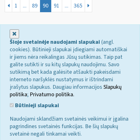
1
...
89
90
91
...
365
Uždaryti
Šioje svetainėje naudojami slapukai
(angl.
cookies). Būtinieji slapukai įdiegiami automatiškai
ir jiems nėra reikalingas Jūsų sutikimas. Taip pat
galite sutikti ir su kitų slapukų naudojimu. Savo
sutikimą bet kada galėsite atšaukti pakeisdami
interneto naršyklės nustatymus ir ištrindami
įrašytus slapukus. Daugiau informacijos
Slapukų
politika
;
Privatumo politika.
Būtinieji slapukai
Naudojami sklandžiam svetainės veikimui ir įgalina
pagrindines svetainės funkcijas. Be šių slapukų
svetainė negali tinkamai veikti.