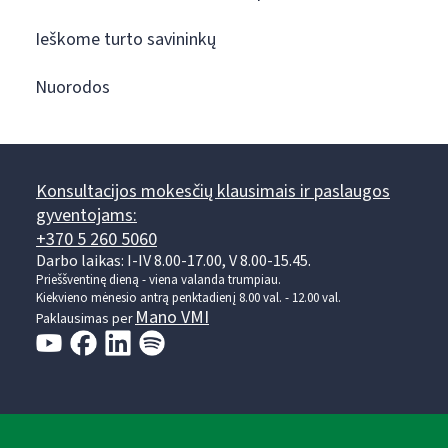
Ieškome turto savininkų
Nuorodos
Konsultacijos mokesčių klausimais ir paslaugos
gyventojams:
+370 5 260 5060
Darbo laikas: I-IV 8.00-17.00, V 8.00-15.45.
Prieššventinę dieną - viena valanda trumpiau.
Kiekvieno mėnesio antrą penktadienį 8.00 val. - 12.00 val.
Mano VMI
Paklausimas per