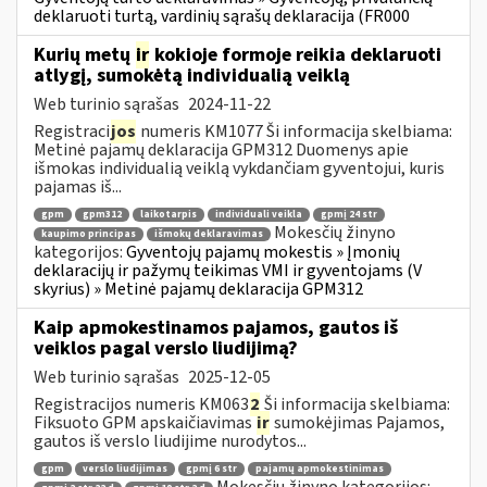
deklaruoti turtą, vardinių sąrašų deklaracija (FR000
Kurių metų
ir
kokioje formoje reikia deklaruoti
atlygį, sumokėtą individualią veiklą
Web turinio sąrašas
2024-11-22
Registraci
jos
numeris KM1077 Ši informacija skelbiama:
Metinė pajamų deklaracija GPM312 Duomenys apie
išmokas individualią veiklą vykdančiam gyventojui, kuris
pajamas iš...
gpm
gpm312
laikotarpis
individuali veikla
gpmį 24 str
Mokesčių žinyno
kaupimo principas
išmokų deklaravimas
kategorijos:
Gyventojų pajamų mokestis » Įmonių
deklaracijų ir pažymų teikimas VMI ir gyventojams (V
skyrius) » Metinė pajamų deklaracija GPM312
Kaip apmokestinamos pajamos, gautos iš
veiklos pagal verslo liudijimą?
Web turinio sąrašas
2025-12-05
Registracijos numeris KM063
2
Ši informacija skelbiama:
Fiksuoto GPM apskaičiavimas
ir
sumokėjimas Pajamos,
gautos iš verslo liudijime nurodytos...
gpm
verslo liudijimas
gpmį 6 str
pajamų apmokestinimas