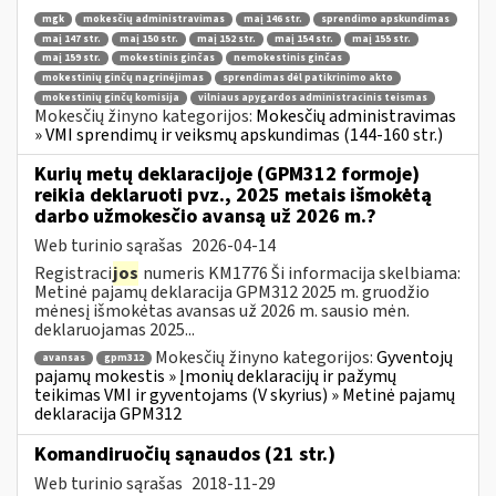
mgk
mokesčių administravimas
maį 146 str.
sprendimo apskundimas
maį 147 str.
maį 150 str.
maį 152 str.
maį 154 str.
maį 155 str.
maį 159 str.
mokestinis ginčas
nemokestinis ginčas
mokestinių ginčų nagrinėjimas
sprendimas dėl patikrinimo akto
mokestinių ginčų komisija
vilniaus apygardos administracinis teismas
Mokesčių žinyno kategorijos:
Mokesčių administravimas
» VMI sprendimų ir veiksmų apskundimas (144-160 str.)
Kurių metų deklaracijoje (GPM312 formoje)
reikia deklaruoti pvz., 2025 metais išmokėtą
darbo užmokesčio avansą už 2026 m.?
Web turinio sąrašas
2026-04-14
Registraci
jos
numeris KM1776 Ši informacija skelbiama:
Metinė pajamų deklaracija GPM312 2025 m. gruodžio
mėnesį išmokėtas avansas už 2026 m. sausio mėn.
deklaruojamas 2025...
Mokesčių žinyno kategorijos:
Gyventojų
avansas
gpm312
pajamų mokestis » Įmonių deklaracijų ir pažymų
teikimas VMI ir gyventojams (V skyrius) » Metinė pajamų
deklaracija GPM312
Komandiruočių sąnaudos (21 str.)
Web turinio sąrašas
2018-11-29