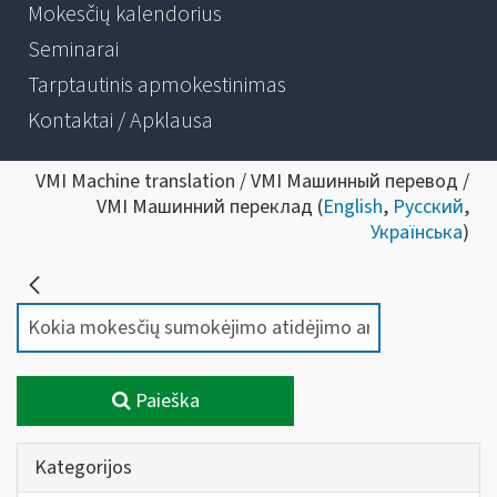
Mokesčių kalendorius
Seminarai
Tarptautinis apmokestinimas
Kontaktai / Apklausa
VMI Machine translation / VMI Машинный перевод /
VMI Машинний переклад (
English
,
Русский
,
Українська
)
Paieška
Kategorijos