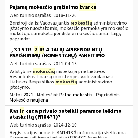
Pajamų mokesčio grąžinimo
tvarka
Web turinio sąrašas
2018-11-26
Bendroji dalis: Vadovaujantis
Mokesčių
administravimo
įstatymo nuostatomis, mokesčio permoka yra mokesčio
mokėtojo sumokėta per didelė mokesčio suma. Taigi,
pagrindas...
., 30 STR.
2
IR
4 DALIŲ APIBENDRINTŲ
PAAIŠKINIMŲ (KOMENTARŲ) PAKEITIMO
Web turinio sąrašas
2021-04-13
Valstybinė
mokesčių
inspekcija prie Lietuvos
Respublikos finansų ministerijos, vadovaudamasi
Lietuvos Respublikos
mokesčių
administravimo
įstatymo...
Metai:
2021
Mokesčiai:
Pelno mokestis
Pagrindinis:
Mokesčio naujiena
Kas
ir
kada privalo pateikti paramos teikimo
ataskaitą (FR0477)?
Web turinio sąrašas
2024-12-10
Registracijos numeris KM1413 Ši informacija skelbiama:
Paramos teikimo ataskaita (FR0477) Aspektas