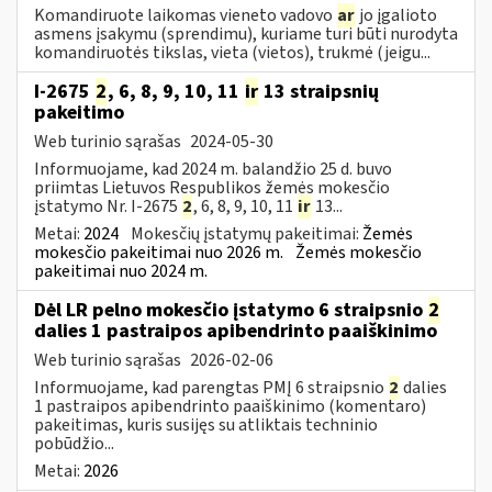
Komandiruote laikomas vieneto vadovo
ar
jo įgalioto
asmens įsakymu (sprendimu), kuriame turi būti nurodyta
komandiruotės tikslas, vieta (vietos), trukmė (jeigu...
I-2675
2
, 6, 8, 9, 10, 11
ir
13 straipsnių
pakeitimo
Web turinio sąrašas
2024-05-30
Informuojame, kad 2024 m. balandžio 25 d. buvo
priimtas Lietuvos Respublikos žemės mokesčio
įstatymo Nr. I-2675
2
, 6, 8, 9, 10, 11
ir
13...
Metai:
2024
Mokesčių įstatymų pakeitimai:
Žemės
mokesčio pakeitimai nuo 2026 m.
Žemės mokesčio
pakeitimai nuo 2024 m.
Dėl LR pelno mokesčio įstatymo 6 straipsnio
2
dalies 1 pastraipos apibendrinto paaiškinimo
Web turinio sąrašas
2026-02-06
Informuojame, kad parengtas PMĮ 6 straipsnio
2
dalies
1 pastraipos apibendrinto paaiškinimo (komentaro)
pakeitimas, kuris susijęs su atliktais techninio
pobūdžio...
Metai:
2026