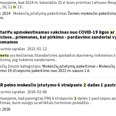
muojame, kad 2024 m. balandžio 25 d. buvo priimtas Lietuvos Res
9, 10, 11
ir
13...
:
2024
Mokesčių įstatymų pakeitimai:
Žemės mokesčio pakeitimai
m.
tarifu apmokestinamas vakcinas nuo COVID-19 ligos
ar
cinos...priemones, kai pirkimo - pardavimo sandoriai v
abenamos
urinio sąrašas
2021-01-12
metu
yra keičiamas Standartinės apskaitos duomenų rinkmenos tech
oma, jog tokiems sandoriams...
čių žinyno kategorijos:
Mokesčių įstatymų pakeitimai » Mokesčių
ymo 19 straipsnio pakeitimo nuo 2021 m. sausio 1 d.
LR pelno mokesčio įstatymo 6 straipsnio
2
dalies 1 past
urinio sąrašas
2026-02-06
muojame, kad parengtas PMĮ 6 straipsnio
2
dalies 1 pastraipos a
timas, kuris susijęs su atliktais techninio pobūdžio...
:
2026