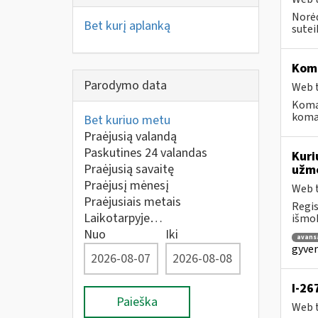
Norėd
Bet kurį aplanką
suteik
Koma
Parodymo data
Web t
Koma
koman
Bet kuriuo metu
Praėjusią valandą
Paskutines 24 valandas
Kuri
Praėjusią savaitę
užmo
Praėjusį mėnesį
Web t
Praėjusiais metais
Regis
Laikotarpyje…
išmok
Nuo
Iki
avans
gyven
I-26
Paieška
Web t