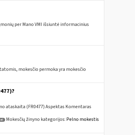
įmonių per Mano VMI išsiuntė informacinius
tatomis, mokesčio permoka yra mokesčio
0477)?
imo ataskaita (FR0477) Aspektas Komentaras
Mokesčių žinyno kategorijos:
Pelno mokestis
ai