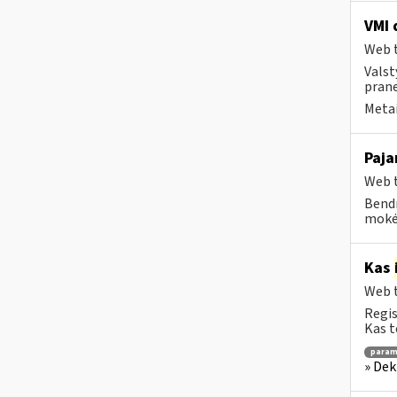
VMI 
Web t
Valst
prane
Metai
Paja
Web t
Bendr
mokėt
Kas
Web t
Regis
Kas t
para
» Dek