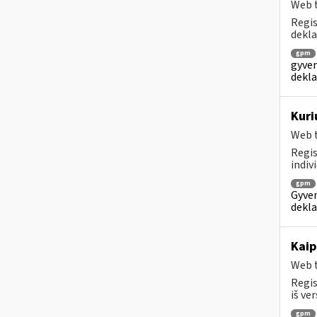
Web t
Regis
dekla
gpm
gyven
dekla
Kuri
Web t
Regis
indiv
gpm
Gyven
dekla
Kaip
Web t
Regis
iš ver
gpm