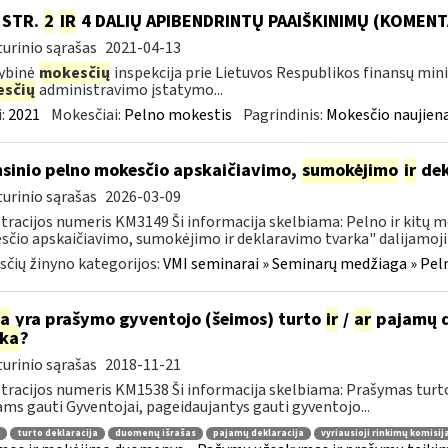
0 STR.
2
IR
4 DALIŲ APIBENDRINTŲ PAAIŠKINIMŲ (KOMENT
urinio sąrašas
2021-04-13
ybinė
mokesčių
inspekcija prie Lietuvos Respublikos finansų min
sčių
administravimo įstatymo...
:
2021
Mokesčiai:
Pelno mokestis
Pagrindinis:
Mokesčio naujien
sinio pelno mokesčio apskaičiavimo,
sumokėjimo
ir
dek
urinio sąrašas
2026-03-09
tracijos numeris KM3149 Ši informacija skelbiama: Pelno ir kitų 
čio apskaičiavimo, sumokėjimo ir deklaravimo tvarka" dalijamoji 
čių žinyno kategorijos:
VMI seminarai » Seminarų medžiaga » Peln
ia
yra prašymo gyventojo (šeimos) turto
ir
/
ar
pajamų d
rka
?
urinio sąrašas
2018-11-21
tracijos numeris KM1538 Ši informacija skelbiama: Prašymas tur
ams gauti Gyventojai, pageidaujantys gauti gyventojo...
turto deklaracija
duomenų išrašas
pajamų deklaracija
vyriausioji rinkimų komisij