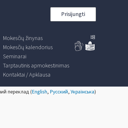
Prisijungti
Mokesčių žinynas
Mokesčių kalendorius
Seminarai
Tarptautinis apmokestinimas
Kontaktai / Apklausa
ний переклад (
English
,
Русский
,
Українська
)