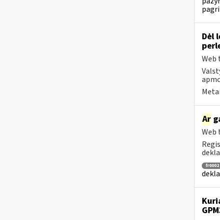
pažym
pagri
Dėl 
perl
Web t
Valst
apmok
Metai
Ar
ga
Web t
Regis
dekla
fr0002
dekla
Kuri
GPM