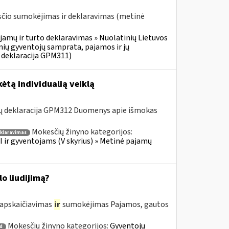
čio sumokėjimas ir deklaravimas (metinė
jamų ir turto deklaravimas » Nuolatinių Lietuvos
ių gyventojų samprata, pajamos ir jų
 deklaracija GPM311)
ėtą individualią veiklą
ų deklaracija GPM312 Duomenys apie išmokas
Mokesčių žinyno kategorijos:
klaravimas
 ir gyventojams (V skyrius) » Metinė pajamų
o liudijimą?
 apskaičiavimas
ir
sumokėjimas Pajamos, gautos
Mokesčių žinyno kategorijos:
Gyventojų
 d