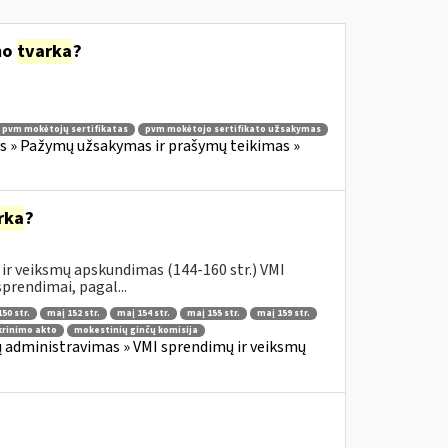
mo
tvarka
?
pvm mokėtojų sertifikatas
pvm mokėtojo sertifikato užsakymas
 » Pažymų užsakymas ir prašymų teikimas »
rka
?
ir veiksmų apskundimas (144-160 str.) VMI
prendimai, pagal...
50 str.
maį 152 str.
maį 154 str.
maį 155 str.
maį 159 str.
krinimo akto
mokestinių ginčų komisija
 administravimas » VMI sprendimų ir veiksmų