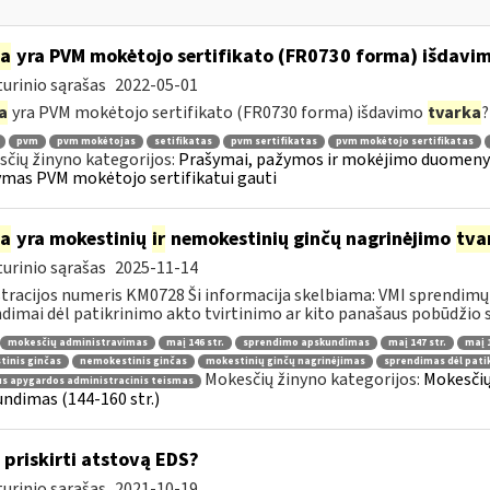
ia
yra PVM mokėtojo sertifikato (FR0730 forma) išdavi
urinio sąrašas
2022-05-01
a
yra PVM mokėtojo sertifikato (FR0730 forma) išdavimo
tvarka
?
pvm
pvm mokėtojas
setifikatas
pvm sertifikatas
pvm mokėtojo sertifikatas
čių žinyno kategorijos:
Prašymai, pažymos ir mokėjimo duomenys
mas PVM mokėtojo sertifikatui gauti
ia
yra mokestinių
ir
nemokestinių ginčų nagrinėjimo
tva
urinio sąrašas
2025-11-14
tracijos numeris KM0728 Ši informacija skelbiama: VMI sprendimų 
dimai dėl patikrinimo akto tvirtinimo ar kito panašaus pobūdžio s
mokesčių administravimas
maį 146 str.
sprendimo apskundimas
maį 147 str.
maį 1
inis ginčas
nemokestinis ginčas
mokestinių ginčų nagrinėjimas
sprendimas dėl pati
Mokesčių žinyno kategorijos:
Mokesčių
us apygardos administracinis teismas
ndimas (144-160 str.)
 priskirti atstovą EDS?
urinio sąrašas
2021-10-19