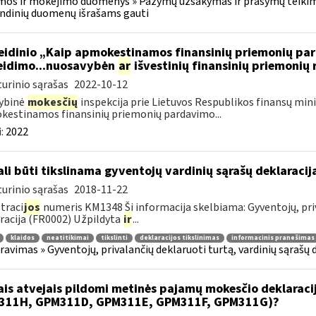
os ir mokėjimo duomenys » Pažymų užsakymas ir prašymų teikimas
ndinių duomenų išrašams gauti
leidinio „Kaip apmokestinamos finansinių priemonių p
eidimo...nuosavybėn
ar
išvestinių finansinių priemonių
urinio sąrašas
2022-10-12
ybinė
mokesčių
inspekcija prie Lietuvos Respublikos finansų minis
estinamos finansinių priemonių pardavimo...
:
2022
li būti tikslinama gyventojų vardinių sąrašų deklaraci
urinio sąrašas
2018-11-22
traci
jos
numeris KM1348 Ši informacija skelbiama: Gyventojų, priv
racija (FR0002) Užpildyta
ir
...
klaidos
neatitikimai
tikslinti
deklaracijos tikslinimas
informacinis pranešimas
ravimas » Gyventojų, privalančių deklaruoti turtą, vardinių sąrašų 
ais atvejais pildomi metinės pajamų mokesčio deklarac
311H, GPM311D, GPM311E, GPM311F, GPM311G)?