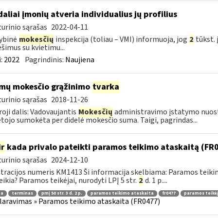
daliai įmonių atveria individualius jų profilius
urinio sąrašas
2022-04-11
ybinė
mokesčių
inspekcija (toliau – VMI) informuoja, jog
2
tūkst. 
šimus su kvietimu...
:
2022
Pagrindinis:
Naujiena
mų mokesčio grąžinimo
tvarka
urinio sąrašas
2018-11-26
oji dalis: Vadovaujantis
Mokesčių
administravimo įstatymo nuos
ojo sumokėta per didelė mokesčio suma. Taigi, pagrindas...
ir
kada privalo pateikti paramos teikimo ataskaitą (FR
urinio sąrašas
2024-12-10
tracijos numeris KM1413 Ši informacija skelbiama: Paramos teik
eikia? Paramos teikėjai, nurodyti LPĮ 5 str.
2
d. 1 p....
ma
terminas
pmį 50 str. 3 d. 2 p.
paramos teikimo ataskaita
fr0477
paramos teikėj
laravimas » Paramos teikimo ataskaita (FR0477)