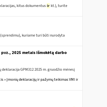
eklaracijas, kitus dokumentus
ir
kt.), turite
(sprendimu), kuriame turi būti nurodyta
i pvz., 2025 metais išmokėtą darbo
ų deklaracija GPM312 2025 m. gruodžio mėnesį
 » Įmonių deklaracijų ir pažymų teikimas VMI ir