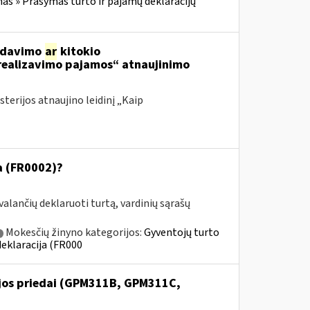
 » Prašymas turto ir pajamų deklaracijų
ardavimo
ar
kitokio
 realizavimo pajamos“ atnaujinimo
terijos atnaujino leidinį „Kaip
ja (FR0002)?
alančių deklaruoti turtą, vardinių sąrašų
Mokesčių žinyno kategorijos:
Gyventojų turto
deklaracija (FR000
ijos priedai (GPM311B, GPM311C,