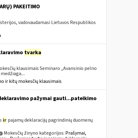
ARŲ) PAKEITIMO
isterijos, vadovaudamasi Lietuvos Respublikos
a
laravimo
tvarka
mokesčių klausimais Seminaro „Avansinio pelno
medžiaga....
o ir kitų mokesčių klausimais
eklaravimo pažymai gauti...pateikimo
to
ir
pajamų deklaracijų pagrindinių duomenų
Mokesčių žinyno kategorijos:
Prašymai,
a