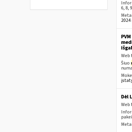
Infor
6, 8, 
Metai
2024 
PVM 
medi
išg
Web t
Šiuo
numat
Mokes
įstat
Dėl 
Web t
Infor
pakei
Metai