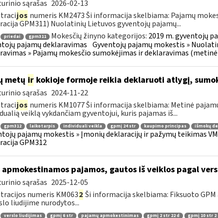
urinio sąrašas
2026-02-13
traci
jos
numeris KM2473 Ši informacija skelbiama: Pajamų mokes
racija GPM311) Nuolatinių Lietuvos gyventojų pajamų...
Mokesčių žinyno kategorijos:
2019 m. gyventojų pa
priedai
gpm311
tojų pajamų deklaravimas
Gyventojų pajamų mokestis » Nuolatin
ravimas » Pajamų mokesčio sumokėjimas ir deklaravimas (metinė
ų metų
ir
kokioje formoje reikia deklaruoti atlygį, sumok
urinio sąrašas
2024-11-22
traci
jos
numeris KM1077 Ši informacija skelbiama: Metinė pajam
idualią veiklą vykdančiam gyventojui, kuris pajamas iš...
gpm312
laikotarpis
individuali veikla
gpmį 24 str
kaupimo principas
išmokų de
tojų pajamų mokestis » Įmonių deklaracijų ir pažymų teikimas VMI
racija GPM312
 apmokestinamos pajamos, gautos iš veiklos pagal versl
urinio sąrašas
2025-12-05
tracijos numeris KM063
2
Ši informacija skelbiama: Fiksuoto GPM
slo liudijime nurodytos...
verslo liudijimas
gpmį 6 str
pajamų apmokestinimas
gpmį 2 str 22 d
gpmį 10 str 2