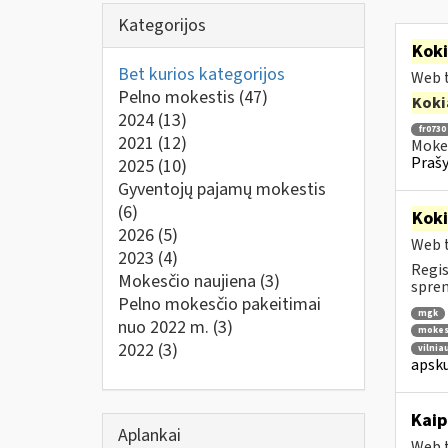
Kategorijos
Kok
Bet kurios kategorijos
Web t
Pelno mokestis
(47)
Koki
2024
(13)
fr0730
2021
(12)
Mokes
Prašy
2025
(10)
Gyventojų pajamų mokestis
(6)
Kok
2026
(5)
Web t
2023
(4)
Regis
Mokesčio naujiena
(3)
spren
Pelno mokesčio pakeitimai
mgk
nuo 2022 m.
(3)
mokest
2022
(3)
vilnia
apsku
Kaip
Aplankai
Web t