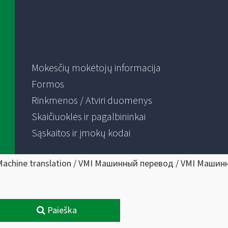
Mokesčių mokėtojų informacija
Formos
Rinkmenos / Atviri duomenys
Skaičiuoklės ir pagalbininkai
Sąskaitos ir įmokų kodai
Machine translation / VMI Машинный перевод / VMI Машин
Paieška