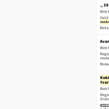
., 3
Web t
Valst
moke
Metai
Avan
Web t
Regis
mokes
Mokes
Kok
tva
Web t
Regis
išraš
prc909