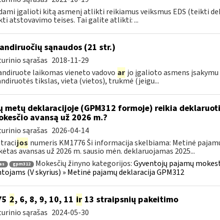
ami įgalioti kitą asmenį atlikti reikiamus veiksmus EDS (teikti d
ti atstovavimo teises. Tai galite atlikti: ...
ndiruočių sąnaudos (21 str.)
urinio sąrašas
2018-11-29
ndiruote laikomas vieneto vadovo
ar
jo įgalioto asmens įsakymu 
diruotės tikslas, vieta (vietos), trukmė (jeigu...
ų metų deklaracijoje (GPM312 formoje) reikia deklaruot
kesčio avansą už 2026 m.?
urinio sąrašas
2026-04-14
traci
jos
numeris KM1776 Ši informacija skelbiama: Metinė pajam
ėtas avansas už 2026 m. sausio mėn. deklaruojamas 2025...
Mokesčių žinyno kategorijos:
Gyventojų pajamų mokestis
as
gpm312
tojams (V skyrius) » Metinė pajamų deklaracija GPM312
75
2
, 6, 8, 9, 10, 11
ir
13 straipsnių pakeitimo
urinio sąrašas
2024-05-30