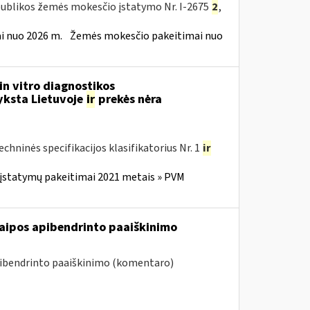
publikos žemės mokesčio įstatymo Nr. I-2675
2
,
 nuo 2026 m.
Žemės mokesčio pakeitimai nuo
in vitro diagnostikos
yksta Lietuvoje
ir
prekės nėra
ninės specifikacijos klasifikatorius Nr. 1
ir
 įstatymų pakeitimai 2021 metais » PVM
raipos apibendrinto paaiškinimo
pibendrinto paaiškinimo (komentaro)