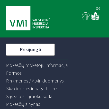
Prisijungti
Mokesčių mokėtojų informacija
Formos
Rinkmenos / Atviri duomenys
Skaičiuoklės ir pagalbininkai
Sąskaitos ir įmokų kodai
Mokesčių žinynas