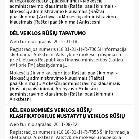
kategorijos:
Raštai, paaiškinimai » Mokesčių
administravimo klausimais (Raštai paaiškinimai) »
Mokesčių administravimo klausimais (Raštai
paaiškinimai) Archyvas » Mokesčių administravimo
klausimais (Raštai paaiškinimai) Ankstesni
DĖL VEIKLOS RŪŠIŲ TAPATUMO
Web turinio sąrašas
2012-01-18
Registracijos numeris (18.31-31-1)-R-730 Ši informacija
skelbiama: Ankstesni Valstybinė mokesčių inspekcija
prie Lietuvos Respublikos finansų ministerijos (toliau –
VMI prie FM) atsakydama į...
Mokesčių žinyno kategorijos:
Raštai, paaiškinimai »
Mokesčių administravimo klausimais (Raštai
paaiškinimai) » Mokesčių administravimo klausimais
(Raštai paaiškinimai) Archyvas » Mokesčių
administravimo klausimais (Raštai paaiškinimai)
Ankstesni
DĖL EKONOMINĖS VEIKLOS RŪŠIŲ
KLASIFIKATORIUJE NUSTATYTŲ VEIKLOS RŪŠIŲ
Web turinio sąrašas
2011-08-22
Registracijos numeris (18.18-31-1)-R-7855 Ši informacija
skelbiama: Ankstesni Valstybinė mokesčių inspekcija