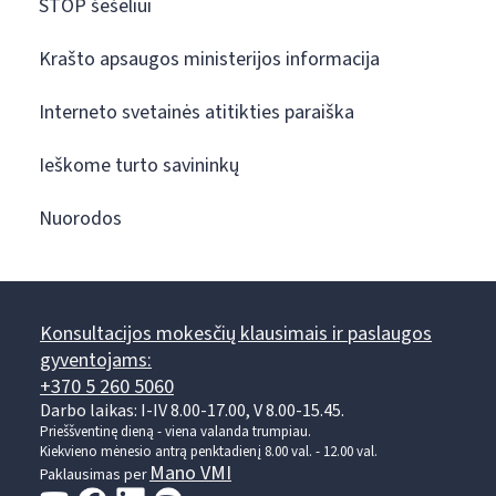
STOP šešėliui
Krašto apsaugos ministerijos informacija
Interneto svetainės atitikties paraiška
Ieškome turto savininkų
Nuorodos
Konsultacijos mokesčių klausimais ir paslaugos
gyventojams:
+370 5 260 5060
Darbo laikas: I-IV 8.00-17.00, V 8.00-15.45.
Prieššventinę dieną - viena valanda trumpiau.
Kiekvieno mėnesio antrą penktadienį 8.00 val. - 12.00 val.
Mano VMI
Paklausimas per