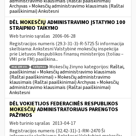
administravimo klausimais (Raštai paaiškinimai)
Archyvas » Mokesčių administravimo klausimais (Raštai
paaiškinimai) Ankstesni
DĖL
MOKESČIŲ
ADMINISTRAVIMO ĮSTATYMO 100
STRAIPNIO TAIKYMO
Web turinio sąrašas
2006-06-28
Registracijos numeris (29.3-31-3)-R-5725 Ši informacija
skelbiama: Ankstesni Valstybinė mokesčių inspekcija
prie Lietuvos Respublikos finansų ministerijos (toliau –
VMI prie FM) paaiškina...
Mokesčių žinyno kategorijos:
Raštai,
maį 100 str.
taikymas
paaiškinimai » Mokesčių administravimo klausimais
(Raštai paaiškinimai) » Mokesčių administravimo
klausimais (Raštai paaiškinimai) Archyvas » Mokesčių
administravimo klausimais (Raštai paaiškinimai)
Ankstesni
DĖL VOKIETIJOS FEDERACINĖS RESPUBLIKOS
MOKESČIŲ
ADMINISTRATORIAUS PARENGTOS
PAŽYMOS
Web turinio sąrašas
2013-04-17
Registracijos numeris (32.42-31)-1-RM-2470 Ši
informacija skelbiama: Ankstesni Valstybinė mokesčių