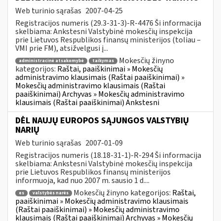
Web turinio sąrašas
2007-04-25
Registracijos numeris (29.3-31-3)-R-4476 Ši informacija
skelbiama: Ankstesni Valstybinė mokesčių inspekcija
prie Lietuvos Respublikos finansų ministerijos (toliau –
VMI prie FM), atsižvelgusi į...
Mokesčių žinyno
administracinė atsakomybė
taikymas
kategorijos:
Raštai, paaiškinimai » Mokesčių
administravimo klausimais (Raštai paaiškinimai) »
Mokesčių administravimo klausimais (Raštai
paaiškinimai) Archyvas » Mokesčių administravimo
klausimais (Raštai paaiškinimai) Ankstesni
DĖL NAUJŲ EUROPOS SĄJUNGOS VALSTYBIŲ
NARIŲ
Web turinio sąrašas
2007-01-09
Registracijos numeris (18.18-31-1)-R-294 Ši informacija
skelbiama: Ankstesni Valstybinė mokesčių inspekcija
prie Lietuvos Respublikos finansų ministerijos
informuoja, kad nuo 2007 m. sausio 1 d....
Mokesčių žinyno kategorijos:
Raštai,
es
valstybės narės
paaiškinimai » Mokesčių administravimo klausimais
(Raštai paaiškinimai) » Mokesčių administravimo
klausimais (Raštai paaiškinimai) Archyvas » Mokesčių