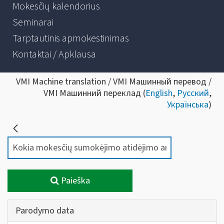
Mokesčių kalendorius
Seminarai
Tarptautinis apmokestinimas
Kontaktai / Apklausa
VMI Machine translation / VMI Машинный перевод /
VMI Машинний переклад (
English
,
Русский
,
Українська
)
Paieška
Parodymo data