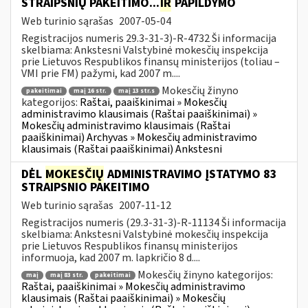
STRAIPSNIŲ PAKEITIMO...
IR
PAPILDYMO
Web turinio sąrašas
2007-05-04
Registracijos numeris 29.3-31-3)-R-4732 Ši informacija
skelbiama: Ankstesni Valstybinė mokesčių inspekcija
prie Lietuvos Respublikos finansų ministerijos (toliau –
VMI prie FM) pažymi, kad 2007 m....
Mokesčių žinyno
pakeitimai
maį 16 str.
maį 13 str.s
kategorijos:
Raštai, paaiškinimai » Mokesčių
administravimo klausimais (Raštai paaiškinimai) »
Mokesčių administravimo klausimais (Raštai
paaiškinimai) Archyvas » Mokesčių administravimo
klausimais (Raštai paaiškinimai) Ankstesni
DĖL
MOKESČIŲ
ADMINISTRAVIMO ĮSTATYMO 83
STRAIPSNIO PAKEITIMO
Web turinio sąrašas
2007-11-12
Registracijos numeris (29.3-31-3)-R-11134 Ši informacija
skelbiama: Ankstesni Valstybinė mokesčių inspekcija
prie Lietuvos Respublikos finansų ministerijos
informuoja, kad 2007 m. lapkričio 8 d....
Mokesčių žinyno kategorijos:
maį
maį 83 str.
pakeitimai
Raštai, paaiškinimai » Mokesčių administravimo
klausimais (Raštai paaiškinimai) » Mokesčių