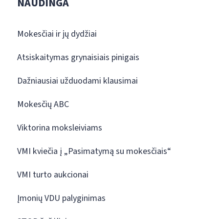
NAUDINGA
Mokesčiai ir jų dydžiai
Atsiskaitymas grynaisiais pinigais
Dažniausiai užduodami klausimai
Mokesčių ABC
Viktorina moksleiviams
VMI kviečia į „Pasimatymą su mokesčiais“
VMI turto aukcionai
Įmonių VDU palyginimas