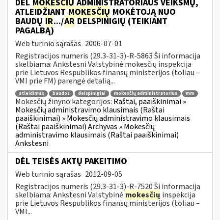
DĖL
MOKESČIŲ
ADMINISTRATORIAUS VEIKSMŲ,
ATLEIDŽIANT
MOKESČIŲ
MOKĖTOJĄ NUO
BAUDŲ
IR
.../
AR
DELSPINIGIŲ (TEIKIANT
PAGALBĄ)
Web turinio sąrašas
2006-07-01
Registracijos numeris (29.3-31-3)-R-5863 Ši informacija
skelbiama: Ankstesni Valstybinė mokesčių inspekcija
prie Lietuvos Respublikos finansų ministerijos (toliau –
VMI prie FM) parengė detalią...
atleidimas
baudos
delspinigiai
mokesčių administratorius
mm
Mokesčių žinyno kategorijos:
Raštai, paaiškinimai »
Mokesčių administravimo klausimais (Raštai
paaiškinimai) » Mokesčių administravimo klausimais
(Raštai paaiškinimai) Archyvas » Mokesčių
administravimo klausimais (Raštai paaiškinimai)
Ankstesni
DĖL TEISĖS AKTŲ PAKEITIMO
Web turinio sąrašas
2012-09-05
Registracijos numeris (29.3-31-3)-R-7520 Ši informacija
skelbiama: Ankstesni Valstybinė
mokesčių
inspekcija
prie Lietuvos Respublikos finansų ministerijos (toliau –
VMI...