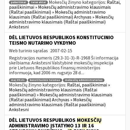
Mokesčių žinyno kategorijos:
Raštai,
pakeitimai
teisė aktai
paaiškinimai » Mokesčių administravimo klausimais
(Raštai paaiškinimai) » Mokesčių administravimo
klausimais (Raštai paaiškinimai) Archyvas » Mokesčių
administravimo klausimais (Raštai paaiškinimai)
Ankstesni
DĖL LIETUVOS RESPUBLIKOS KONSTITUCINIO
TEISMO NUTARIMO VYKDYMO
Web turinio sąrašas
2007-02-15
Registracijos numeris (29.3-31-3)-R-1968 Ši informacija
skelbiama: Ankstesni Valstybinė mokesčių inspekcija
prie Lietuvos Respublikos finansų ministerijos
informuoja, kad 2006 m. rugsėjo 28 d....
maį 39 str.
konstitucinis teismas
mokesčių administratorius
Mokesčių žinyno kategorijos:
Raštai, paaiškinimai »
Mokesčių administravimo klausimais (Raštai
paaiškinimai) » Mokesčių administravimo klausimais
(Raštai paaiškinimai) Archyvas » Mokesčių
administravimo klausimais (Raštai paaiškinimai)
Ankstesni
DĖL LIETUVOS RESPUBLIKOS
MOKESČIŲ
ADMINISTRAVIMO ĮSTATYMO 13
IR
16