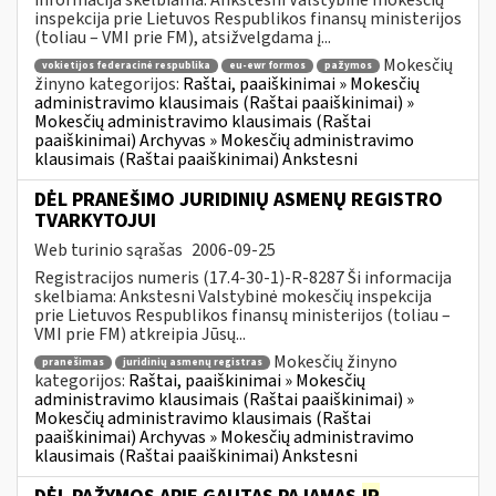
inspekcija prie Lietuvos Respublikos finansų ministerijos
(toliau – VMI prie FM), atsižvelgdama į...
Mokesčių
vokietijos federacinė respublika
eu-ewr formos
pažymos
žinyno kategorijos:
Raštai, paaiškinimai » Mokesčių
administravimo klausimais (Raštai paaiškinimai) »
Mokesčių administravimo klausimais (Raštai
paaiškinimai) Archyvas » Mokesčių administravimo
klausimais (Raštai paaiškinimai) Ankstesni
DĖL PRANEŠIMO JURIDINIŲ ASMENŲ REGISTRO
TVARKYTOJUI
Web turinio sąrašas
2006-09-25
Registracijos numeris (17.4-30-1)-R-8287 Ši informacija
skelbiama: Ankstesni Valstybinė mokesčių inspekcija
prie Lietuvos Respublikos finansų ministerijos (toliau –
VMI prie FM) atkreipia Jūsų...
Mokesčių žinyno
pranešimas
juridinių asmenų registras
kategorijos:
Raštai, paaiškinimai » Mokesčių
administravimo klausimais (Raštai paaiškinimai) »
Mokesčių administravimo klausimais (Raštai
paaiškinimai) Archyvas » Mokesčių administravimo
klausimais (Raštai paaiškinimai) Ankstesni