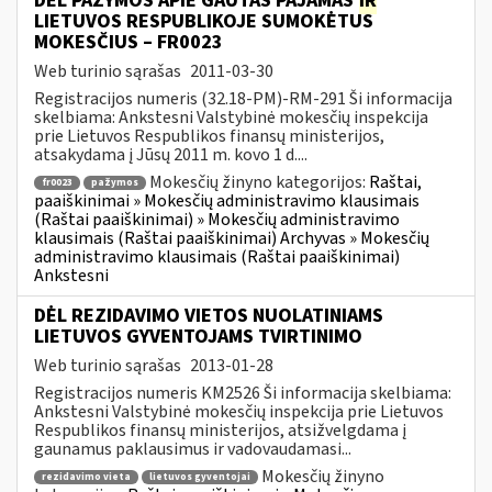
DĖL PAŽYMOS APIE GAUTAS PAJAMAS
IR
LIETUVOS RESPUBLIKOJE SUMOKĖTUS
MOKESČIUS – FR0023
Web turinio sąrašas
2011-03-30
Registracijos numeris (32.18-PM)-RM-291 Ši informacija
skelbiama: Ankstesni Valstybinė mokesčių inspekcija
prie Lietuvos Respublikos finansų ministerijos,
atsakydama į Jūsų 2011 m. kovo 1 d....
Mokesčių žinyno kategorijos:
Raštai,
fr0023
pažymos
paaiškinimai » Mokesčių administravimo klausimais
(Raštai paaiškinimai) » Mokesčių administravimo
klausimais (Raštai paaiškinimai) Archyvas » Mokesčių
administravimo klausimais (Raštai paaiškinimai)
Ankstesni
DĖL REZIDAVIMO VIETOS NUOLATINIAMS
LIETUVOS GYVENTOJAMS TVIRTINIMO
Web turinio sąrašas
2013-01-28
Registracijos numeris KM2526 Ši informacija skelbiama:
Ankstesni Valstybinė mokesčių inspekcija prie Lietuvos
Respublikos finansų ministerijos, atsižvelgdama į
gaunamus paklausimus ir vadovaudamasi...
Mokesčių žinyno
rezidavimo vieta
lietuvos gyventojai