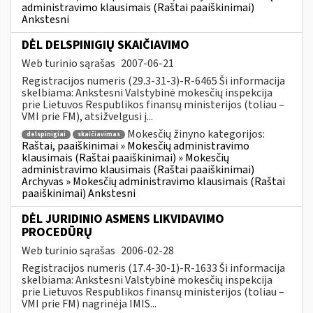
administravimo klausimais (Raštai paaiškinimai)
Ankstesni
DĖL DELSPINIGIŲ SKAIČIAVIMO
Web turinio sąrašas
2007-06-21
Registracijos numeris (29.3-31-3)-R-6465 Ši informacija
skelbiama: Ankstesni Valstybinė mokesčių inspekcija
prie Lietuvos Respublikos finansų ministerijos (toliau –
VMI prie FM), atsižvelgusi į...
Mokesčių žinyno kategorijos:
delspinigiai
skaičiavimas
Raštai, paaiškinimai » Mokesčių administravimo
klausimais (Raštai paaiškinimai) » Mokesčių
administravimo klausimais (Raštai paaiškinimai)
Archyvas » Mokesčių administravimo klausimais (Raštai
paaiškinimai) Ankstesni
DĖL JURIDINIO ASMENS LIKVIDAVIMO
PROCEDŪRŲ
Web turinio sąrašas
2006-02-28
Registracijos numeris (17.4-30-1)-R-1633 Ši informacija
skelbiama: Ankstesni Valstybinė mokesčių inspekcija
prie Lietuvos Respublikos finansų ministerijos (toliau –
VMI prie FM) nagrinėja IMIS...