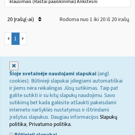
klausimais (Raštai paaiškinimai) Ankstesni
20 Įrašų(-ai)
Rodoma nuo 1 iki 20 iš 20 irašų.
1
Uždaryti
Šioje svetainėje naudojami slapukai
(angl.
cookies). Būtinieji slapukai įdiegiami automatiškai
ir jiems nėra reikalingas Jūsų sutikimas. Taip pat
galite sutikti ir su kitų slapukų naudojimu. Savo
sutikimą bet kada galėsite atšaukti pakeisdami
interneto naršyklės nustatymus ir ištrindami
įrašytus slapukus. Daugiau informacijos
Slapukų
politika
;
Privatumo politika.
Būtinieji slapukai