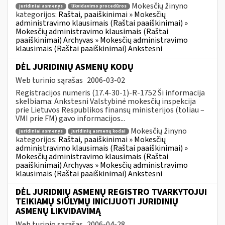
Mokesčių žinyno
juridiniai asmenys
likvidavimo procedūros
kategorijos:
Raštai, paaiškinimai » Mokesčių
administravimo klausimais (Raštai paaiškinimai) »
Mokesčių administravimo klausimais (Raštai
paaiškinimai) Archyvas » Mokesčių administravimo
klausimais (Raštai paaiškinimai) Ankstesni
DĖL JURIDINIŲ ASMENŲ KODŲ
Web turinio sąrašas
2006-03-02
Registracijos numeris (17.4-30-1)-R-1752 Ši informacija
skelbiama: Ankstesni Valstybinė mokesčių inspekcija
prie Lietuvos Respublikos finansų ministerijos (toliau –
VMI prie FM) gavo informacijos...
Mokesčių žinyno
juridiniai asmenys
juridinių asmenų kodai
kategorijos:
Raštai, paaiškinimai » Mokesčių
administravimo klausimais (Raštai paaiškinimai) »
Mokesčių administravimo klausimais (Raštai
paaiškinimai) Archyvas » Mokesčių administravimo
klausimais (Raštai paaiškinimai) Ankstesni
DĖL JURIDNIŲ ASMENŲ REGISTRO TVARKYTOJUI
TEIKIAMŲ SIŪLYMŲ INICIJUOTI JURIDINIŲ
ASMENŲ LIKVIDAVIMĄ
Web turinio sąrašas
2006-04-28