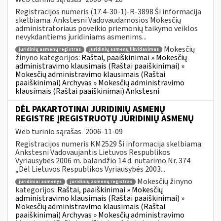
Registracijos numeris (17.4-30-1)-R-3898 Ši informacija
skelbiama: Ankstesni Vadovaudamosios Mokesčių
administratoriaus poveikio priemonių taikymo veiklos
nevykdantiems juridiniams asmenims...
Mokesčių
juridinių asmenų registras
juridinių asmenų likvidavimas
žinyno kategorijos:
Raštai, paaiškinimai » Mokesčių
administravimo klausimais (Raštai paaiškinimai) »
Mokesčių administravimo klausimais (Raštai
paaiškinimai) Archyvas » Mokesčių administravimo
klausimais (Raštai paaiškinimai) Ankstesni
DĖL PAKARTOTINAI JURIDINIŲ ASMENŲ
REGISTRE ĮREGISTRUOTŲ JURIDINIŲ ASMENŲ
Web turinio sąrašas
2006-11-09
Registracijos numeris KM2529 Ši informacija skelbiama:
Ankstesni Vadovaujantis Lietuvos Respublikos
Vyriausybės 2006 m. balandžio 14 d. nutarimo Nr. 374
„Dėl Lietuvos Respublikos Vyriausybės 2003...
Mokesčių žinyno
juridiniai asmenys
juridinių asmenų registras
kategorijos:
Raštai, paaiškinimai » Mokesčių
administravimo klausimais (Raštai paaiškinimai) »
Mokesčių administravimo klausimais (Raštai
paaiškinimai) Archyvas » Mokesčių administravimo