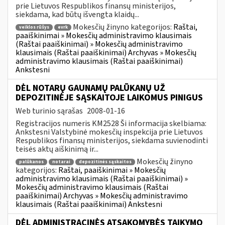
prie Lietuvos Respublikos finansų ministerijos,
siekdama, kad būtų išvengta klaidų...
Mokesčių žinyno kategorijos:
Raštai,
veiklos rūšys
evrk
paaiškinimai » Mokesčių administravimo klausimais
(Raštai paaiškinimai) » Mokesčių administravimo
klausimais (Raštai paaiškinimai) Archyvas » Mokesčių
administravimo klausimais (Raštai paaiškinimai)
Ankstesni
DĖL NOTARŲ GAUNAMŲ PALŪKANŲ UŽ
DEPOZITINĖJE SĄSKAITOJE LAIKOMUS PINIGUS
Web turinio sąrašas
2008-01-16
Registracijos numeris KM2528 Ši informacija skelbiama:
Ankstesni Valstybinė mokesčių inspekcija prie Lietuvos
Respublikos finansų ministerijos, siekdama suvienodinti
teisės aktų aiškinimą ir...
Mokesčių žinyno
palūkanos
notarai
depozitinės sąskaitos
kategorijos:
Raštai, paaiškinimai » Mokesčių
administravimo klausimais (Raštai paaiškinimai) »
Mokesčių administravimo klausimais (Raštai
paaiškinimai) Archyvas » Mokesčių administravimo
klausimais (Raštai paaiškinimai) Ankstesni
DĖL ADMINISTRACINĖS ATSAKOMYBĖS TAIKYMO