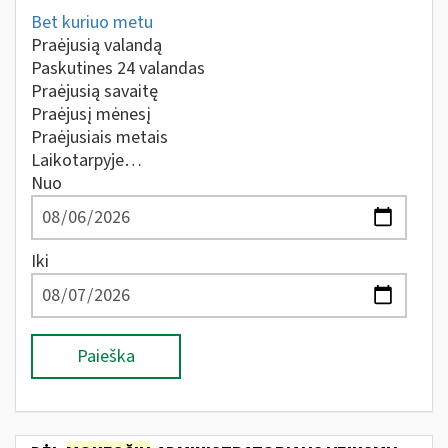
Bet kuriuo metu
Praėjusią valandą
Paskutines 24 valandas
Praėjusią savaitę
Praėjusį mėnesį
Praėjusiais metais
Laikotarpyje…
Nuo
Iki
Paieška