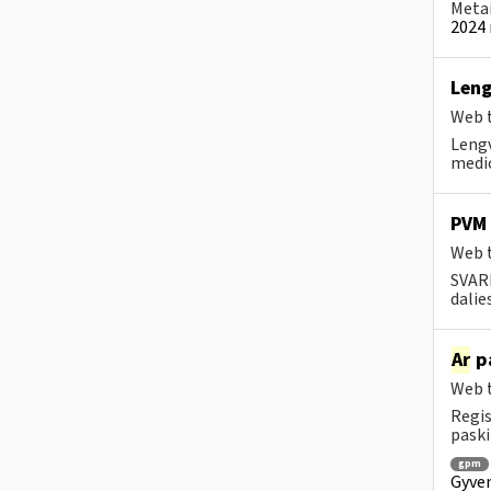
Metai
2024 
Leng
Web t
Lengv
medic
PVM 
Web t
SVARB
dalie
Ar
pa
Web t
Regis
paski
gpm
Gyven