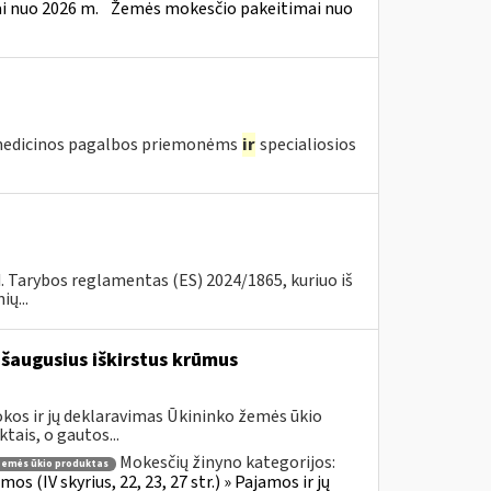
 nuo 2026 m.
Žemės mokesčio pakeitimai nuo
edicinos pagalbos priemonėms
ir
specialiosios
d. Tarybos reglamentas (ES) 2024/1865, kuriuo iš
ų...
šaugusius iškirstus krūmus
kos ir jų deklaravimas Ūkininko žemės ūkio
ais, o gautos...
Mokesčių žinyno kategorijos:
emės ūkio produktas
 (IV skyrius, 22, 23, 27 str.) » Pajamos ir jų