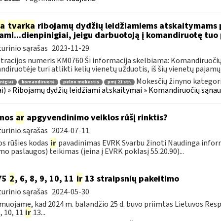
ia
tvarka
ribojamų dydžių leidžiamiems atskaitymams p
mi...dienpinigiai, jeigu darbuotoją į komandiruotę tuo
urinio sąrašas
2023-11-29
tracijos numeris KM0760 Ši informacija skelbiama: Komandiruočių s
diruotėje turi atlikti kelių vienetų užduotis, iš šių vienetų pajamų.
Mokesčių žinyno kategori
nigiai
komandiruotė
pelno mokestis
pmį 21 str.
ai) » Ribojamų dydžių leidžiami atskaitymai » Komandiruočių sąnaud
mos
ar
apgyvendinimo veiklos rūšį rinktis?
urinio sąrašas
2024-07-11
os rūšies kodas
ir
pavadinimas EVRK Svarbu žinoti Naudinga infor
mo paslaugos) teikimas (įeina į EVRK poklasį 55.20.90)...
75
2
, 6, 8, 9, 10, 11
ir
13 straipsnių pakeitimo
urinio sąrašas
2024-05-30
muojame, kad 2024 m. balandžio 25 d. buvo priimtas Lietuvos Res
9, 10, 11
ir
13...