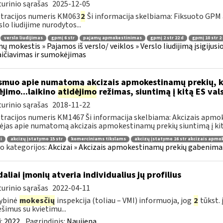
urinio sąrašas
2025-12-05
tracijos numeris KM063
2
Ši informacija skelbiama: Fiksuoto GPM
slo liudijime nurodytos...
verslo liudijimas
gpmį 6 str
pajamų apmokestinimas
gpmį 2 str 22 d
gpmį 10 str 2
ų mokestis » Pajamos iš verslo/ veiklos » Verslo liudijimą įsigijus
ičiavimas ir sumokėjimas
muo apie numatomą akcizais apmokestinamų prekių, k
jimo...laikino
atidėjimo
režimas, siuntimą į kitą ES val
urinio sąrašas
2018-11-22
tracijos numeris KM1467 Ši informacija skelbiama: Akcizais apmo
ėjas apie numatomą akcizais apmokestinamų prekių siuntimą į kitą
i
akcizų įstatymo 15 str
komerciniams tikslams
akcizų įstatymo 16 str akcizais apm
o kategorijos:
Akcizai » Akcizais apmokestinamų prekių gabenimas 
daliai įmonių atveria individualius jų profilius
urinio sąrašas
2022-04-11
ybinė
mokesčių
inspekcija (toliau – VMI) informuoja, jog
2
tūkst. 
šimus su kvietimu...
:
2022
Pagrindinis:
Naujiena