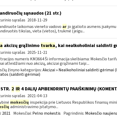
ndiruočių sąnaudos (21 str.)
urinio sąrašas
2018-11-29
ndiruote laikomas vieneto vadovo
ar
jo įgalioto asmens įsakymu 
diruotės tikslas, vieta (vietos), trukmė (jeigu...
ia
akcizų grąžinimo
tvarka
, kai nealkoholiniai saldinti 
urinio sąrašas
2025-11-21
tracijos numeris KM3664 Ši informacija skelbiama: Mokesčio tarif
ai atleidžiami nuo akcizų, akcizai grąžinami taip:...
čių žinyno kategorijos:
Akcizai » Nealkoholiniai saldinti gėrimai (II
atos (saldinti gėrimai)
0 STR.
2
IR
4 DALIŲ APIBENDRINTŲ PAAIŠKINIMŲ (KOMENT
urinio sąrašas
2021-04-13
ybinė
mokesčių
inspekcija prie Lietuvos Respublikos finansų min
sčių
administravimo įstatymo...
:
2021
Mokesčiai:
Pelno mokestis
Pagrindinis:
Mokesčio naujien