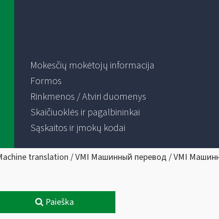
Mokesčių mokėtojų informacija
Formos
Rinkmenos / Atviri duomenys
Skaičiuoklės ir pagalbininkai
Sąskaitos ir įmokų kodai
Machine translation / VMI Машинный перевод / VMI Машин
Paieška