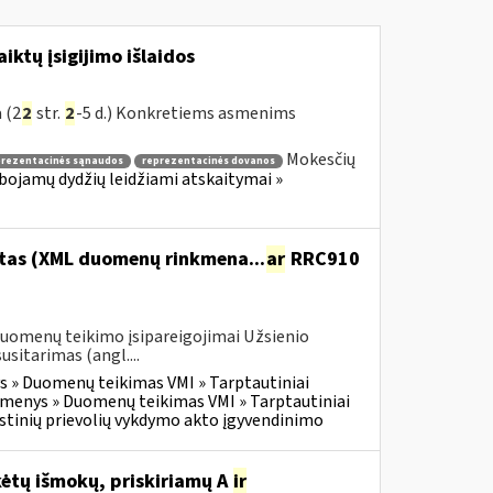
ktų įsigijimo išlaidos
 (2
2
str.
2
-5 d.) Konkretiems asmenims
Mokesčių
prezentacinės sąnaudos
reprezentacinės dovanos
ibojamų dydžių leidžiami atskaitymai »
itas (XML duomenų rinkmena...
ar
RRC910
duomenų teikimo įsipareigojimai Užsienio
itarimas (angl....
 » Duomenų teikimas VMI » Tarptautiniai
menys » Duomenų teikimas VMI » Tarptautiniai
tinių prievolių vykdymo akto įgyvendinimo
ėtų išmokų, priskiriamų A
ir