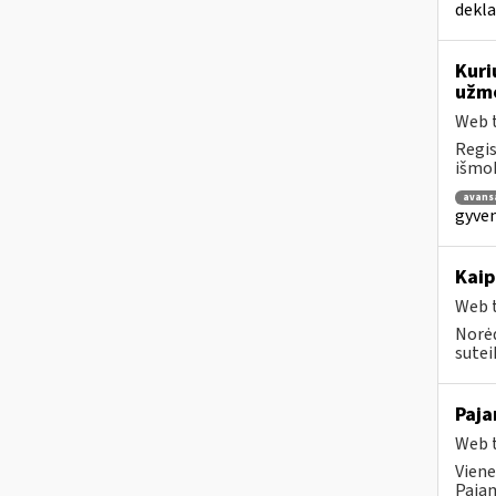
dekl
Kuri
užmo
Web t
Regis
išmok
avans
gyven
Kaip
Web t
Norėd
suteik
Paj
Web t
Viene
Pajam