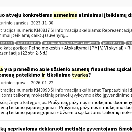
uo atveju konkretiems
asmenims
atminimui įteikiamų dai
urinio sąrašas
2023-11-30
tracijos numeris KM0817 Ši informacija skelbiama: Reprezentacija
imui įteikiamų daiktų (suvenyrų,...
zentacija
pelno mokestis
ribojamų dydžių leidžiami atskaitymai
pmį 22 str. 2 d.
re
o kategorijos:
Pelno mokestis » Atskaitymai (PMĮ V, VI skyriai) » R
zentacija (22 str. 2-5 d.)
ia
yra pranešimo apie užsienio asmenų finansines sąska
omenų pateikimo
ir
tikslinimo
tvarka
?
urinio sąrašas
2026-01-22
tracijos numeris KM3090 Ši informacija skelbiama: Tarptautiniai 
itoms taikomų mokestinių prievolių vykdymo akto įgyvendinimo sus
čių žinyno kategorijos:
Prašymai, pažymos ir mokėjimo duomenys
nų teikimo įsipareigojimai
Prašymai, pažymos ir mokėjimo duo
nų teikimo įsipareigojimai » Užsienio sąskaitoms taikomų mokes
kų neprivaloma deklaruoti metinėje gyventojams išmok