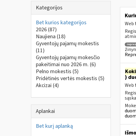
Kategorijos
Kuri
Bet kurios kategorijos
Web t
2026
(87)
Regis
Naujiena
(18)
atmin
Gyventojų pajamų mokestis
repre
žinyn
(11)
Repre
Gyventojų pajamų mokesčio
pakeitimai nuo 2026 m.
(6)
Pelno mokestis
(5)
Kok
) du
Pridėtinės vertės mokestis
(5)
Akcizai
(4)
Web t
Regis
sąska
Mokes
Aplankai
duome
duome
Bet kurį aplanką
išmo