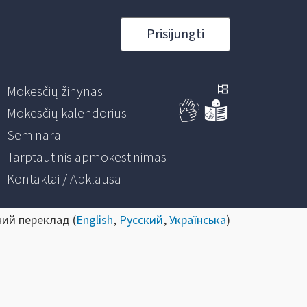
Prisijungti
Mokesčių žinynas
Mokesčių kalendorius
Seminarai
Tarptautinis apmokestinimas
Kontaktai / Apklausa
ний переклад (
English
,
Русский
,
Українська
)