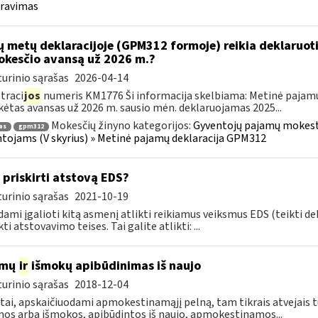
aravimas
ų metų deklaracijoje (GPM312 formoje) reikia deklaruot
kesčio avansą už 2026 m.?
urinio sąrašas
2026-04-14
traci
jos
numeris KM1776 Ši informacija skelbiama: Metinė pajam
ėtas avansas už 2026 m. sausio mėn. deklaruojamas 2025...
Mokesčių žinyno kategorijos:
Gyventojų pajamų mokestis
as
gpm312
tojams (V skyrius) » Metinė pajamų deklaracija GPM312
 priskirti atstovą EDS?
urinio sąrašas
2021-10-19
ami įgalioti kitą asmenį atlikti reikiamus veiksmus EDS (teikti d
ti atstovavimo teises. Tai galite atlikti: ...
amų
ir
išmokų apibūdinimas iš naujo
urinio sąrašas
2018-12-04
tai, apskaičiuodami apmokestinamąjį pelną, tam tikrais atvejais t
os arba išmokos, apibūdintos iš naujo, apmokestinamos...