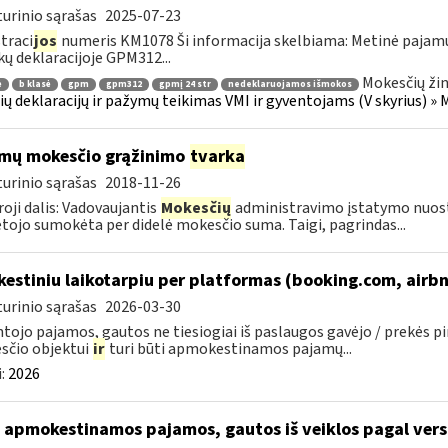
urinio sąrašas
2025-07-23
traci
jos
numeris KM1078 Ši informacija skelbiama: Metinė pajam
ų deklaracijoje GPM312...
Mokesčių žin
ė
b klasė
gpm
gpm312
gpmį 24 str
nedeklaruojamos išmokos
ų deklaracijų ir pažymų teikimas VMI ir gyventojams (V skyrius) 
mų mokesčio grąžinimo
tvarka
urinio sąrašas
2018-11-26
oji dalis: Vadovaujantis
Mokesčių
administravimo įstatymo nuos
ojo sumokėta per didelė mokesčio suma. Taigi, pagrindas...
kestiniu laikotarpiu per platformas (booking.com, airbn
urinio sąrašas
2026-03-30
tojo pajamos, gautos ne tiesiogiai iš paslaugos gavėjo / prekės p
sčio objektui
ir
turi būti apmokestinamos pajamų...
:
2026
 apmokestinamos pajamos, gautos iš veiklos pagal versl