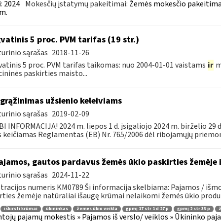
:
2024
Mokesčių įstatymų pakeitimai:
Žemės mokesčio pakeitimai
m.
vatinis 5 proc. PVM tarifas (19 str.)
urinio sąrašas
2018-11-26
atinis 5 proc. PVM tarifas taikomas: nuo 2004-01-01 vaistams
ir
m
ininės paskirties maisto...
grąžinimas užsienio keleiviams
urinio sąrašas
2019-02-09
I INFORMACIJA! 2024 m. liepos 1 d. įsigaliojo 2024 m. birželio 29 
s keičiamas Reglamentas (EB) Nr. 765/2006 dėl ribojamųjų priemoni
jamos, gautos pardavus žemės ūkio paskirties žemėje i
urinio sąrašas
2024-11-22
tracijos numeris KM0789 Ši informacija skelbiama: Pajamos / išmo
rties žemėje natūraliai išaugę krūmai nelaikomi žemės ūkio produkt
iškirsti krūmai
ūkininkas
žemės ūkio veikla
gpmį 17 str 1 d 27 p
gpmį 2 str 33 p
ž
tojų pajamų mokestis » Pajamos iš verslo/ veiklos » Ūkininko pajamos