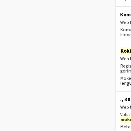
Koma
Web t
Koma
koman
Kok
Web t
Regis
gėrim
Mokes
lengv
., 3
Web t
Valst
moke
Metai