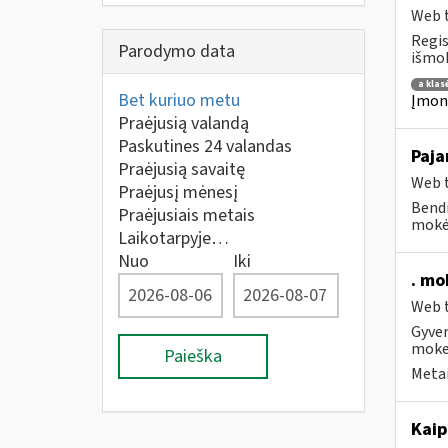
Web t
Regis
Parodymo data
išmok
a klas
Bet kuriuo metu
Įmoni
Praėjusią valandą
Paskutines 24 valandas
Paja
Praėjusią savaitę
Web t
Praėjusį mėnesį
Bendr
Praėjusiais metais
mokėt
Laikotarpyje…
Nuo
Iki
. mo
Web t
Gyven
moke
Paieška
Metai
Kaip