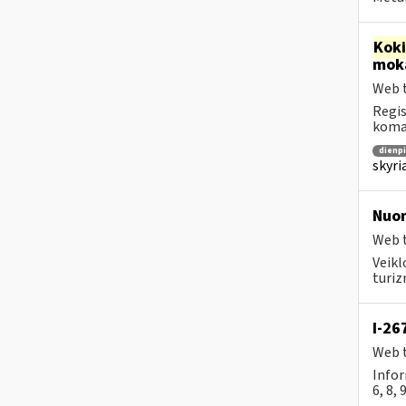
Kok
moka
Web t
Regis
koman
dienpi
skyri
Nuo
Web t
Veikl
turiz
I-26
Web t
Infor
6, 8, 