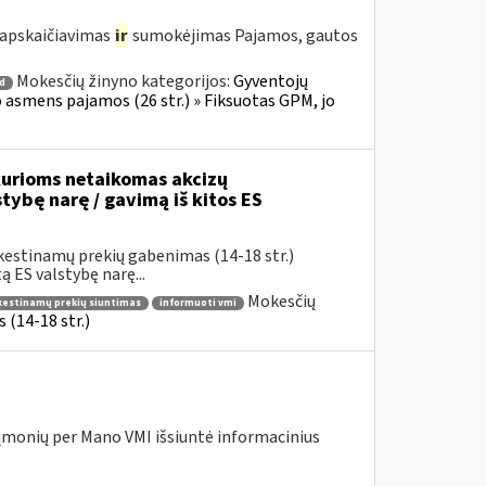
 apskaičiavimas
ir
sumokėjimas Pajamos, gautos
Mokesčių žinyno kategorijos:
Gyventojų
 d
io asmens pajamos (26 str.) » Fiksuotas GPM, jo
urioms netaikomas akcizų
stybę narę / gavimą iš kitos ES
kestinamų prekių gabenimas (14-18 str.)
 ES valstybę narę...
Mokesčių
okestinamų prekių siuntimas
informuoti vmi
(14-18 str.)
įmonių per Mano VMI išsiuntė informacinius