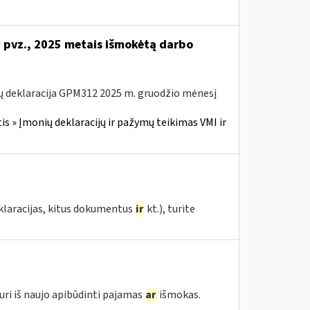
i pvz., 2025 metais išmokėtą darbo
ų deklaracija GPM312 2025 m. gruodžio mėnesį
 » Įmonių deklaracijų ir pažymų teikimas VMI ir
eklaracijas, kitus dokumentus
ir
kt.), turite
uri iš naujo apibūdinti pajamas
ar
išmokas.