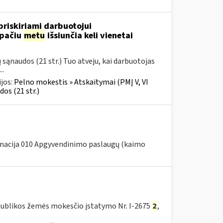
riskiriami darbuotojui
 pačiu
metu
išsiunčia keli vienetai
ąnaudos (21 str.) Tuo atveju, kai darbuotojas
..
jos:
Pelno mokestis » Atskaitymai (PMĮ V, VI
os (21 str.)
macija 010 Apgyvendinimo paslaugų (kaimo
publikos žemės mokesčio įstatymo Nr. I-2675
2
,