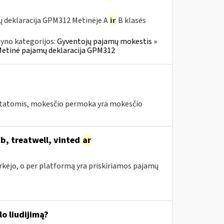
ų deklaracija GPM312 Metinėje A
ir
B klasės
yno kategorijos:
Gyventojų pajamų mokestis »
» Metinė pajamų deklaracija GPM312
tatomis, mokesčio permoka yra mokesčio
b, treatwell, vinted
ar
irkėjo, o per platformą yra priskiriamos pajamų
o liudijimą?