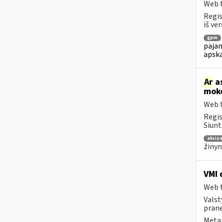
Web t
Regis
iš ver
gpm
pajam
apska
Ar
as
mokė
Web t
Regis
Siunt
akciza
žinyn
VMI 
Web t
Valst
prane
Metai