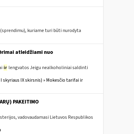
(sprendimu), kuriame turi būti nurodyta
gėrimai atleidžiami nuo
ai
ir
lengvatos Jeigu nealkoholiniai saldinti
 skyriaus IX skirsnis) » Mokesčio tarifai ir
ARŲ) PAKEITIMO
isterijos, vadovaudamasi Lietuvos Respublikos
a