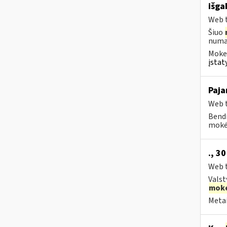
išg
Web t
Šiuo
numat
Mokes
įstat
Paja
Web t
Bendr
mokėt
., 3
Web t
Valst
moke
Metai