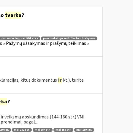
mo
tvarka
?
pvm mokėtojų sertifikatas
pvm mokėtojo sertifikato užsakymas
 » Pažymų užsakymas ir prašymų teikimas »
eklaracijas, kitus dokumentus
ir
kt.), turite
rka
?
ir veiksmų apskundimas (144-160 str.) VMI
prendimai, pagal...
50 str.
maį 152 str.
maį 154 str.
maį 155 str.
maį 159 str.