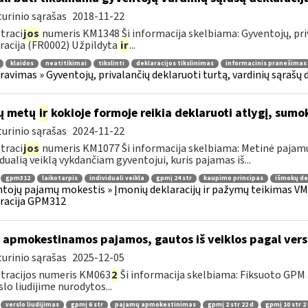
urinio sąrašas
2018-11-22
traci
jos
numeris KM1348 Ši informacija skelbiama: Gyventojų, priv
racija (FR0002) Užpildyta
ir
...
klaidos
neatitikimai
tikslinti
deklaracijos tikslinimas
informacinis pranešimas
ravimas » Gyventojų, privalančių deklaruoti turtą, vardinių sąrašų 
ų metų
ir
kokioje formoje reikia deklaruoti atlygį, sumok
urinio sąrašas
2024-11-22
traci
jos
numeris KM1077 Ši informacija skelbiama: Metinė pajam
idualią veiklą vykdančiam gyventojui, kuris pajamas iš...
gpm312
laikotarpis
individuali veikla
gpmį 24 str
kaupimo principas
išmokų de
tojų pajamų mokestis » Įmonių deklaracijų ir pažymų teikimas VMI
racija GPM312
 apmokestinamos pajamos, gautos iš veiklos pagal versl
urinio sąrašas
2025-12-05
tracijos numeris KM063
2
Ši informacija skelbiama: Fiksuoto GPM
slo liudijime nurodytos...
verslo liudijimas
gpmį 6 str
pajamų apmokestinimas
gpmį 2 str 22 d
gpmį 10 str 2