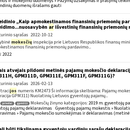
os ir mokėjimo duomenys » Pažymų užsakymas ir prašymų teikimas
ndinių duomenų išrašams gauti
leidinio „Kaip apmokestinamos finansinių priemonių p
eidimo...nuosavybėn
ar
išvestinių finansinių priemonių
urinio sąrašas
2022-10-12
ybinė
mokesčių
inspekcija prie Lietuvos Respublikos finansų minis
estinamos finansinių priemonių pardavimo...
:
2022
ais atvejais pildomi metinės pajamų mokesčio deklarac
311H, GPM311D, GPM311E, GPM311F, GPM311G)?
urinio sąrašas
2026-02-13
traci
jos
numeris KM2473 Ši informacija skelbiama: Pajamų mokes
racija GPM311) Nuolatinių Lietuvos gyventojų pajamų...
Mokesčių žinyno kategorijos:
2019 m. gyventojų pa
priedai
gpm311
tojų pajamų deklaravimas
Gyventojų pajamų mokestis » Nuolatin
ravimas » Pajamų mokesčio sumokėjimas ir deklaravimas (metinė
li būti tikslinama gyventojų vardinių sąrašų deklaraci