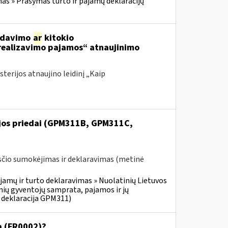
 » Prašymas turto ir pajamų deklaracijų
ardavimo
ar
kitokio
 realizavimo pajamos“ atnaujinimo
terijos atnaujino leidinį „Kaip
ijos priedai (GPM311B, GPM311C,
čio sumokėjimas ir deklaravimas (metinė
jamų ir turto deklaravimas » Nuolatinių Lietuvos
ių gyventojų samprata, pajamos ir jų
 deklaracija GPM311)
ja (FR0002)?