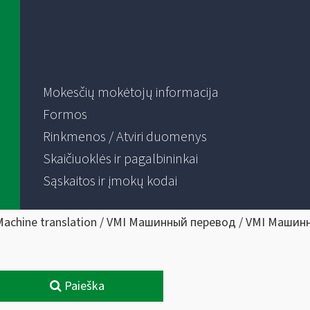
Mokesčių mokėtojų informacija
Formos
Rinkmenos / Atviri duomenys
Skaičiuoklės ir pagalbininkai
Sąskaitos ir įmokų kodai
Machine translation / VMI Машинный перевод / VMI Машин
Paieška