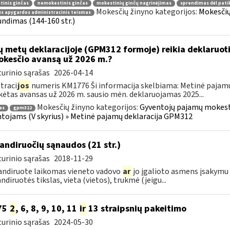
inis ginčas
nemokestinis ginčas
mokestinių ginčų nagrinėjimas
sprendimas dėl pati
Mokesčių žinyno kategorijos:
Mokesčių
us apygardos administracinis teismas
ndimas (144-160 str.)
ų metų deklaracijoje (GPM312 formoje) reikia deklaruot
kesčio avansą už 2026 m.?
urinio sąrašas
2026-04-14
traci
jos
numeris KM1776 Ši informacija skelbiama: Metinė pajam
ėtas avansas už 2026 m. sausio mėn. deklaruojamas 2025...
Mokesčių žinyno kategorijos:
Gyventojų pajamų mokestis
as
gpm312
tojams (V skyrius) » Metinė pajamų deklaracija GPM312
ndiruočių sąnaudos (21 str.)
urinio sąrašas
2018-11-29
ndiruote laikomas vieneto vadovo
ar
jo įgalioto asmens įsakymu 
diruotės tikslas, vieta (vietos), trukmė (jeigu...
75
2
, 6, 8, 9, 10, 11
ir
13 straipsnių pakeitimo
urinio sąrašas
2024-05-30