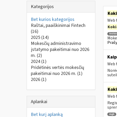
Kategorijos
Kok
Bet kurios kategorijos
Web t
Raštai, paaiškinimai Fintech
Koki
(16)
fr0730
2025
(14)
Mokes
Prašy
Mokesčių administravimo
įstatymo pakeitimai nuo 2026
m.
(2)
Kaip
2024
(1)
Web t
Pridėtinės vertės mokesčių
Norėd
pakeitimai nuo 2026 m.
(1)
suteik
2026
(1)
Kok
Web t
Aplankai
Regis
spren
Bet kurį aplanką
mgk