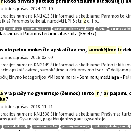
ir
kada privalo pateikti paramos teikimo ataskaitą (FR
urinio sąrašas
2024-12-10
tracijos numeris KM1413 Ši informacija skelbiama: Paramos teik
eikia? Paramos teikėjai, nurodyti LPĮ 5 str.
2
d. 1 p....
ma
terminas
pmį 50 str. 3 d. 2 p.
paramos teikimo ataskaita
fr0477
paramos teikėj
laravimas » Paramos teikimo ataskaita (FR0477)
sinio pelno mokesčio apskaičiavimo,
sumokėjimo
ir
dek
urinio sąrašas
2026-03-09
tracijos numeris KM3149 Ši informacija skelbiama: Pelno ir kitų 
čio apskaičiavimo, sumokėjimo ir deklaravimo tvarka" dalijamoji 
čių žinyno kategorijos:
VMI seminarai » Seminarų medžiaga » Peln
ia
yra prašymo gyventojo (šeimos) turto
ir
/
ar
pajamų d
rka
?
urinio sąrašas
2018-11-21
tracijos numeris KM1538 Ši informacija skelbiama: Prašymas tur
ams gauti Gyventojai, pageidaujantys gauti gyventojo...
turto deklaracija
duomenų išrašas
pajamų deklaracija
vyriausioji rinkimų komisij