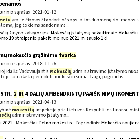
abenamos
urinio sąrašas
2021-01-12
metu
yra keičiamas Standartinės apskaitos duomenų rinkmenos tech
oma, jog tokiems sandoriams...
čių žinyno kategorijos:
Mokesčių įstatymų pakeitimai » Mokesčių
ymo 19 straipsnio pakeitimo nuo 2021 m. sausio 1 d.
mų mokesčio grąžinimo
tvarka
urinio sąrašas
2018-11-26
oji dalis: Vadovaujantis
Mokesčių
administravimo įstatymo nuos
ojo sumokėta per didelė mokesčio suma. Taigi, pagrindas...
0 STR.
2
IR
4 DALIŲ APIBENDRINTŲ PAAIŠKINIMŲ (KOMENT
urinio sąrašas
2021-04-13
ybinė
mokesčių
inspekcija prie Lietuvos Respublikos finansų min
sčių
administravimo įstatymo...
:
2021
Mokesčiai:
Pelno mokestis
Pagrindinis:
Mokesčio naujien