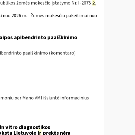
publikos žemės mokesčio įstatymo Nr. I-2675
2
,
 nuo 2026 m.
Žemės mokesčio pakeitimai nuo
raipos apibendrinto paaiškinimo
pibendrinto paaiškinimo (komentaro)
įmonių per Mano VMI išsiuntė informacinius
in vitro diagnostikos
yksta Lietuvoje
ir
prekės nėra