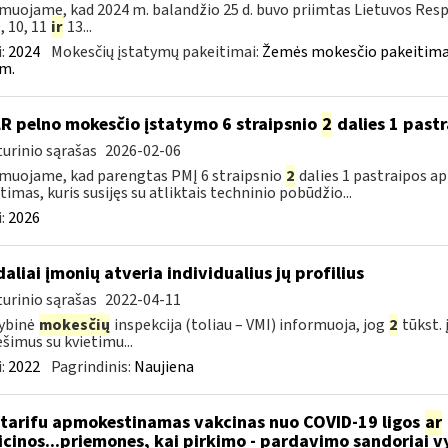
muojame, kad 2024 m. balandžio 25 d. buvo priimtas Lietuvos Res
9, 10, 11
ir
13...
:
2024
Mokesčių įstatymų pakeitimai:
Žemės mokesčio pakeitimai
m.
LR pelno mokesčio įstatymo 6 straipsnio
2
dalies 1 past
urinio sąrašas
2026-02-06
muojame, kad parengtas PMĮ 6 straipsnio
2
dalies 1 pastraipos a
timas, kuris susijęs su atliktais techninio pobūdžio...
:
2026
daliai įmonių atveria individualius jų profilius
urinio sąrašas
2022-04-11
ybinė
mokesčių
inspekcija (toliau – VMI) informuoja, jog
2
tūkst. 
šimus su kvietimu...
:
2022
Pagrindinis:
Naujiena
tarifu apmokestinamas vakcinas nuo COVID-19 ligos
ar
cinos...priemones, kai pirkimo - pardavimo sandoriai v