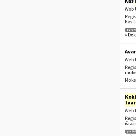
Kas
Web t
Regis
Kas t
para
» Dek
Avan
Web t
Regis
mokes
Mokes
Kok
tva
Web t
Regis
išraš
prc909