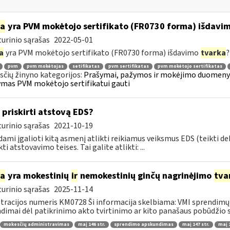
ia
yra PVM mokėtojo sertifikato (FR0730 forma) išdavi
urinio sąrašas
2022-05-01
a
yra PVM mokėtojo sertifikato (FR0730 forma) išdavimo
tvarka
?
pvm
pvm mokėtojas
setifikatas
pvm sertifikatas
pvm mokėtojo sertifikatas
čių žinyno kategorijos:
Prašymai, pažymos ir mokėjimo duomenys
mas PVM mokėtojo sertifikatui gauti
 priskirti atstovą EDS?
urinio sąrašas
2021-10-19
ami įgalioti kitą asmenį atlikti reikiamus veiksmus EDS (teikti d
ti atstovavimo teises. Tai galite atlikti: ...
ia
yra mokestinių
ir
nemokestinių ginčų nagrinėjimo
tva
urinio sąrašas
2025-11-14
tracijos numeris KM0728 Ši informacija skelbiama: VMI sprendimų 
dimai dėl patikrinimo akto tvirtinimo ar kito panašaus pobūdžio s
mokesčių administravimas
maį 146 str.
sprendimo apskundimas
maį 147 str.
maį 1