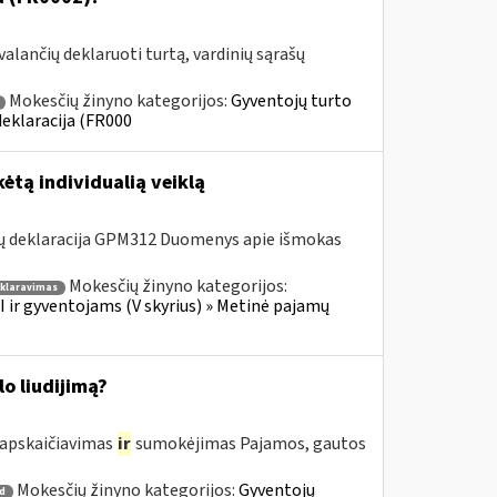
alančių deklaruoti turtą, vardinių sąrašų
Mokesčių žinyno kategorijos:
Gyventojų turto
deklaracija (FR000
ėtą individualią veiklą
ų deklaracija GPM312 Duomenys apie išmokas
Mokesčių žinyno kategorijos:
klaravimas
 ir gyventojams (V skyrius) » Metinė pajamų
o liudijimą?
 apskaičiavimas
ir
sumokėjimas Pajamos, gautos
Mokesčių žinyno kategorijos:
Gyventojų
 d