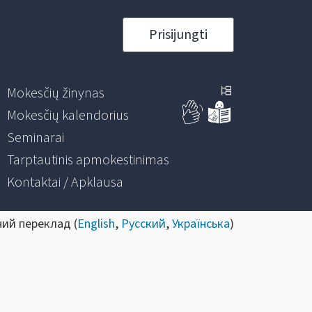
Prisijungti
Mokesčių žinynas
Mokesčių kalendorius
Seminarai
Tarptautinis apmokestinimas
Kontaktai / Apklausa
ний переклад (
English
,
Русский
,
Українська
)