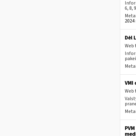
Infor
6, 8, 
Metai
2024 
Dėl 
Web t
Infor
pakei
Metai
VMI 
Web t
Valst
prane
Metai
PVM 
medi