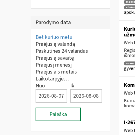
mokest
vilnia
apsku
Parodymo data
Kuri
užmo
Bet kuriuo metu
Web t
Praėjusią valandą
Regis
Paskutines 24 valandas
išmok
Praėjusią savaitę
Praėjusį mėnesį
avans
gyven
Praėjusiais metais
Laikotarpyje…
Koma
Nuo
Iki
Web t
Koma
koman
Paieška
I-26
Web t