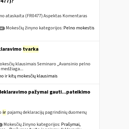
0477)?
imo ataskaita (FR0477) Aspektas Komentaras
Mokesčių žinyno kategorijos:
Pelno mokestis
ai
laravimo
tvarka
mokesčių klausimais Seminaro „Avansinio pelno
medžiaga....
o ir kitų mokesčių klausimais
eklaravimo pažymai gauti...pateikimo
to
ir
pajamų deklaracijų pagrindinių duomenų
Mokesčių žinyno kategorijos:
Prašymai,
a