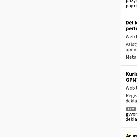
pažym
pagri
Dėl 
perl
Web t
Valst
apmok
Metai
Kuri
GPM
Web t
Regis
dekla
gpm
gyven
dekla
Ar
ga