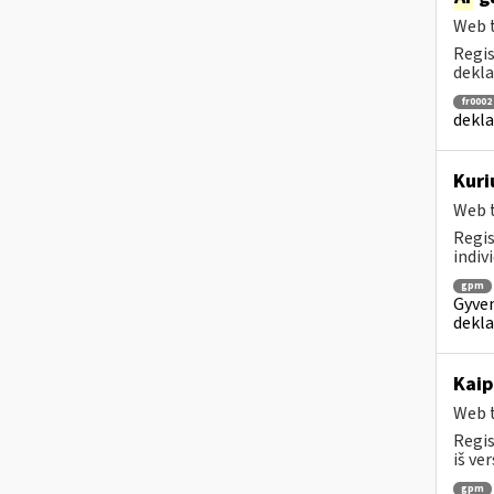
Web t
Regis
dekla
fr0002
dekla
Kuri
Web t
Regis
indiv
gpm
Gyven
dekla
Kaip
Web t
Regis
iš ver
gpm