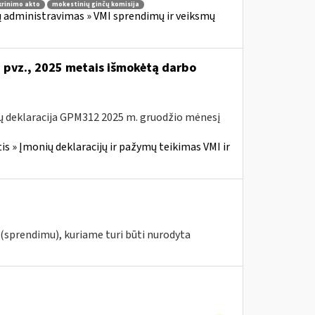
krinimo akto
mokestinių ginčų komisija
 administravimas » VMI sprendimų ir veiksmų
i pvz., 2025 metais išmokėtą darbo
ų deklaracija GPM312 2025 m. gruodžio mėnesį
 » Įmonių deklaracijų ir pažymų teikimas VMI ir
(sprendimu), kuriame turi būti nurodyta