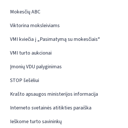
Mokesčių ABC
Viktorina moksleiviams
VMI kviečia į „Pasimatymą su mokesčiais“
VMI turto aukcionai
Įmonių VDU palyginimas
STOP šešėliui
Krašto apsaugos ministerijos informacija
Interneto svetainės atitikties paraiška
Ieškome turto savininkų