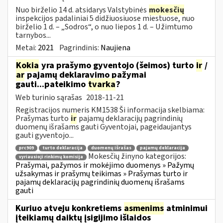
Nuo birželio 14 d. atsidarys Valstybinės
mokesčių
inspekcijos padaliniai 5 didžiuosiuose miestuose, nuo
birželio 1 d. – „Sodros“, o nuo liepos 1 d. – Užimtumo
tarnybos...
Metai:
2021
Pagrindinis:
Naujiena
Kokia
yra prašymo gyventojo (šeimos) turto
ir
/
ar
pajamų deklaravimo pažymai
gauti...pateikimo
tvarka
?
Web turinio sąrašas
2018-11-21
Registracijos numeris KM1538 Ši informacija skelbiama:
Prašymas turto
ir
pajamų deklaracijų pagrindinių
duomenų išrašams gauti Gyventojai, pageidaujantys
gauti gyventojo...
prc909
turto deklaracija
duomenų išrašas
pajamų deklaracija
Mokesčių žinyno kategorijos:
vyriausioji rinkimų komisija
Prašymai, pažymos ir mokėjimo duomenys » Pažymų
užsakymas ir prašymų teikimas » Prašymas turto ir
pajamų deklaracijų pagrindinių duomenų išrašams
gauti
Kuriuo atveju konkretiems
asmenims
atminimui
įteikiamų daiktų įsigijimo išlaidos