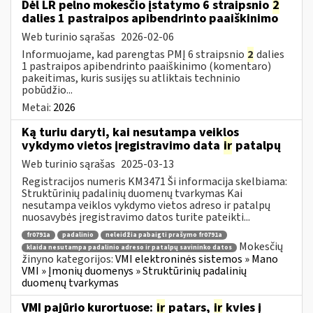
Dėl LR pelno mokesčio įstatymo 6 straipsnio
2
dalies 1 pastraipos apibendrinto paaiškinimo
Web turinio sąrašas
2026-02-06
Informuojame, kad parengtas PMĮ 6 straipsnio
2
dalies
1 pastraipos apibendrinto paaiškinimo (komentaro)
pakeitimas, kuris susijęs su atliktais techninio
pobūdžio...
Metai:
2026
Ką turiu daryti, kai nesutampa veiklos
vykdymo vietos įregistravimo data
ir
patalpų
Web turinio sąrašas
2025-03-13
Registracijos numeris KM3471 Ši informacija skelbiama:
Struktūrinių padalinių duomenų tvarkymas Kai
nesutampa veiklos vykdymo vietos adreso ir patalpų
nuosavybės įregistravimo datos turite pateikti...
fr0791a
padalinio
neleidžia pabaigti prašymo fr0791a
Mokesčių
klaida nesutampa padalinio adreso ir patalpų savininko datos
žinyno kategorijos:
VMI elektroninės sistemos » Mano
VMI » Įmonių duomenys » Struktūrinių padalinių
duomenų tvarkymas
VMI pajūrio kurortuose:
ir
patars,
ir
kvies į