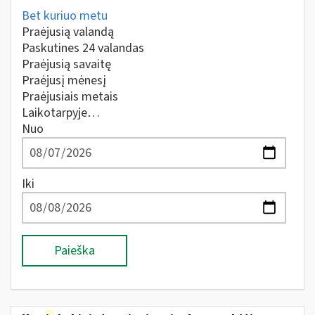
Bet kuriuo metu
Praėjusią valandą
Paskutines 24 valandas
Praėjusią savaitę
Praėjusį mėnesį
Praėjusiais metais
Laikotarpyje…
Nuo
Iki
Paieška