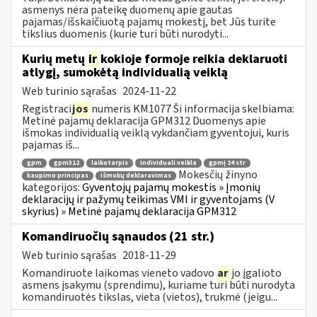
asmenys nėra pateikę duomenų apie gautas
pajamas/išskaičiuotą pajamų mokestį, bet Jūs turite
tikslius duomenis (kurie turi būti nurodyti...
Kurių metų
ir
kokioje formoje reikia deklaruoti
atlygį, sumokėtą individualią veiklą
Web turinio sąrašas
2024-11-22
Registraci
jos
numeris KM1077 Ši informacija skelbiama:
Metinė pajamų deklaracija GPM312 Duomenys apie
išmokas individualią veiklą vykdančiam gyventojui, kuris
pajamas iš...
gpm
gpm312
laikotarpis
individuali veikla
gpmį 24 str
Mokesčių žinyno
kaupimo principas
išmokų deklaravimas
kategorijos:
Gyventojų pajamų mokestis » Įmonių
deklaracijų ir pažymų teikimas VMI ir gyventojams (V
skyrius) » Metinė pajamų deklaracija GPM312
Komandiruočių sąnaudos (21 str.)
Web turinio sąrašas
2018-11-29
Komandiruote laikomas vieneto vadovo
ar
jo įgalioto
asmens įsakymu (sprendimu), kuriame turi būti nurodyta
komandiruotės tikslas, vieta (vietos), trukmė (jeigu...