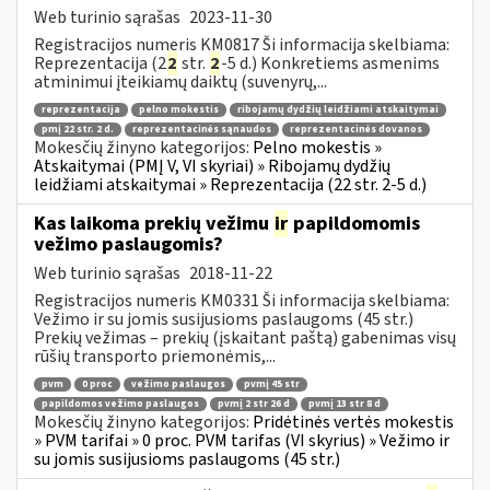
Web turinio sąrašas
2023-11-30
Registracijos numeris KM0817 Ši informacija skelbiama:
Reprezentacija (2
2
str.
2
-5 d.) Konkretiems asmenims
atminimui įteikiamų daiktų (suvenyrų,...
reprezentacija
pelno mokestis
ribojamų dydžių leidžiami atskaitymai
pmį 22 str. 2 d.
reprezentacinės sąnaudos
reprezentacinės dovanos
Mokesčių žinyno kategorijos:
Pelno mokestis »
Atskaitymai (PMĮ V, VI skyriai) » Ribojamų dydžių
leidžiami atskaitymai » Reprezentacija (22 str. 2-5 d.)
Kas laikoma prekių vežimu
ir
papildomomis
vežimo paslaugomis?
Web turinio sąrašas
2018-11-22
Registracijos numeris KM0331 Ši informacija skelbiama:
Vežimo ir su jomis susijusioms paslaugoms (45 str.)
Prekių vežimas – prekių (įskaitant paštą) gabenimas visų
rūšių transporto priemonėmis,...
pvm
0 proc
vežimo paslaugos
pvmį 45 str
papildomos vežimo paslaugos
pvmį 2 str 26 d
pvmį 13 str 8 d
Mokesčių žinyno kategorijos:
Pridėtinės vertės mokestis
» PVM tarifai » 0 proc. PVM tarifas (VI skyrius) » Vežimo ir
su jomis susijusioms paslaugoms (45 str.)