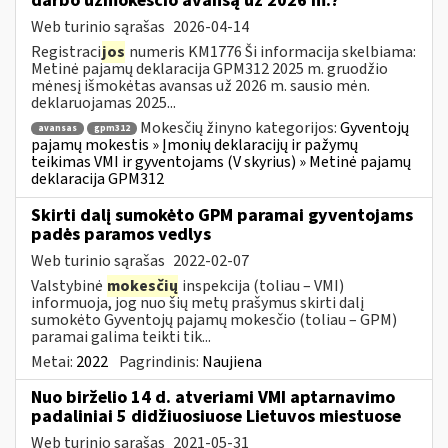
darbo užmokesčio avansą už 2026 m.?
Web turinio sąrašas
2026-04-14
Registraci
jos
numeris KM1776 Ši informacija skelbiama:
Metinė pajamų deklaracija GPM312 2025 m. gruodžio
mėnesį išmokėtas avansas už 2026 m. sausio mėn.
deklaruojamas 2025...
Mokesčių žinyno kategorijos:
Gyventojų
avansas
gpm312
pajamų mokestis » Įmonių deklaracijų ir pažymų
teikimas VMI ir gyventojams (V skyrius) » Metinė pajamų
deklaracija GPM312
Skirti dalį sumokėto GPM paramai gyventojams
padės paramos vedlys
Web turinio sąrašas
2022-02-07
Valstybinė
mokesčių
inspekcija (toliau – VMI)
informuoja, jog nuo šių metų prašymus skirti dalį
sumokėto Gyventojų pajamų mokesčio (toliau – GPM)
paramai galima teikti tik...
Metai:
2022
Pagrindinis:
Naujiena
Nuo birželio 14 d. atveriami VMI aptarnavimo
padaliniai 5 didžiuosiuose Lietuvos miestuose
Web turinio sąrašas
2021-05-31