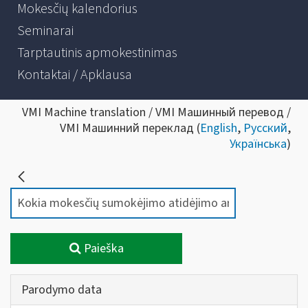
Mokesčių kalendorius
Seminarai
Tarptautinis apmokestinimas
Kontaktai / Apklausa
VMI Machine translation / VMI Машинный перевод /
VMI Машинний переклад (
English
,
Русский
,
Українська
)
Paieška
Parodymo data