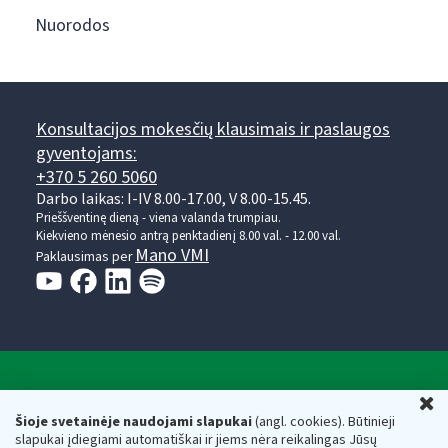
Nuorodos
Konsultacijos mokesčių klausimais ir paslaugos
gyventojams:
+370 5 260 5060
Darbo laikas: I-IV 8.00-17.00, V 8.00-15.45.
Prieššventinę dieną - viena valanda trumpiau.
Kiekvieno mėnesio antrą penktadienį 8.00 val. - 12.00 val.
Mano VMI
Paklausimas per
Valstybinė mokesčių inspekcija prie Lietuvos
U
Respublikos finansų ministerijos
Šioje svetainėje naudojami slapukai
(angl. cookies). Būtinieji
slapukai įdiegiami automatiškai ir jiems nėra reikalingas Jūsų