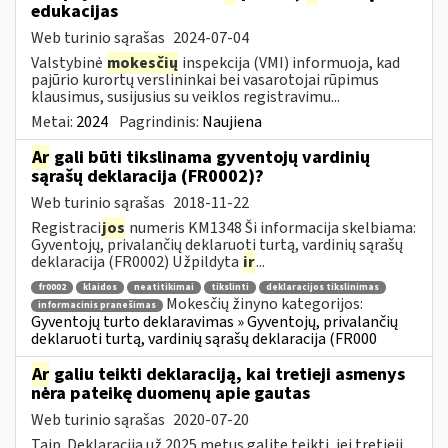
edukacijas
Web turinio sąrašas
2024-07-04
Valstybinė
mokesčių
inspekcija (VMI) informuoja, kad
pajūrio kurortų verslininkai bei vasarotojai rūpimus
klausimus, susijusius su veiklos registravimu...
Metai:
2024
Pagrindinis:
Naujiena
Ar
gali būti tikslinama gyventojų vardinių
sąrašų deklaracija (FR0002)?
Web turinio sąrašas
2018-11-22
Registraci
jos
numeris KM1348 Ši informacija skelbiama:
Gyventojų, privalančių deklaruoti turtą, vardinių sąrašų
deklaracija (FR0002) Užpildyta
ir
...
fr0002
klaidos
neatitikimai
tikslinti
deklaracijos tikslinimas
Mokesčių žinyno kategorijos:
informacinis pranešimas
Gyventojų turto deklaravimas » Gyventojų, privalančių
deklaruoti turtą, vardinių sąrašų deklaracija (FR000
Ar
galiu teikti deklaraciją, kai tretieji asmenys
nėra pateikę duomenų apie gautas
Web turinio sąrašas
2020-07-20
Taip. Deklaraciją už 2025 metus galite teikti, jei tretieji