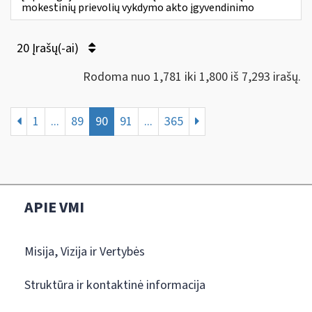
mokestinių prievolių vykdymo akto įgyvendinimo
20 Įrašų(-ai)
Rodoma nuo 1,781 iki 1,800 iš 7,293 irašų.
1
...
89
90
91
...
365
APIE VMI
Misija, Vizija ir Vertybės
Struktūra ir kontaktinė informacija