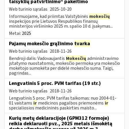
taisyklių patvirtinimo“ pakeitimo
Web turinio sąrašas
2025-10-20
Informuojame, kad priimtas Valstybinės
mokesčių
inspekcijos prie Lietuvos Respublikos finansų
ministerijos viršininko 2025 m. spalio 10 d. įsakymas...
Metai:
2025
Pajamų mokesčio grąžinimo
tvarka
Web turinio sąrašas
2018-11-26
Bendroji dalis: Vadovaujantis
Mokesčių
administravimo
įstatymo nuostatomis, mokesčio permoka yra mokesčio
mokėtojo sumokėta per didelė mokesčio suma. Taigi,
pagrindas...
Lengvatinis 5 proc. PVM tarifas (19 str.)
Web turinio sąrašas
2018-11-26
Lengvatinis 5 proc. PVM tarifas taikomas: nuo 2004-01-
01 vaistams
ir
medicinos pagalbos priemonėms
ir
specialiosios medicininės paskirties maisto...
Kurių metų deklaracijoje (GPM312 formoje)
reikia deklaruoti pvz., 2025 metais išmokėtą