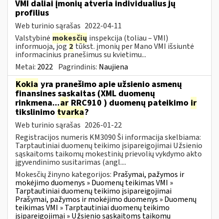
VMI daliai įmonių atveria individualius jų
profilius
Web turinio sąrašas
2022-04-11
Valstybinė
mokesčių
inspekcija (toliau – VMI)
informuoja, jog
2
tūkst. įmonių per Mano VMI išsiuntė
informacinius pranešimus su kvietimu...
Metai:
2022
Pagrindinis:
Naujiena
Kokia
yra pranešimo apie užsienio asmenų
finansines sąskaitas (XML duomenų
rinkmena...
ar
RRC910 ) duomenų pateikimo
ir
tikslinimo
tvarka
?
Web turinio sąrašas
2026-01-22
Registracijos numeris KM3090 Ši informacija skelbiama:
Tarptautiniai duomenų teikimo įsipareigojimai Užsienio
sąskaitoms taikomų mokestinių prievolių vykdymo akto
įgyvendinimo susitarimas (angl....
Mokesčių žinyno kategorijos:
Prašymai, pažymos ir
mokėjimo duomenys » Duomenų teikimas VMI »
Tarptautiniai duomenų teikimo įsipareigojimai
Prašymai, pažymos ir mokėjimo duomenys » Duomenų
teikimas VMI » Tarptautiniai duomenų teikimo
įsipareigojimai » Užsienio sąskaitoms taikomų