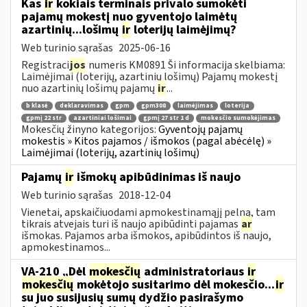
Kas
ir
kokiais terminais privalo sumokėti
pajamų mokestį nuo gyventojo laimėtų
azartinių...lošimų
ir
loterijų laimėjimų?
Web turinio sąrašas
2025-06-16
Registraci
jos
numeris KM0891 Ši informacija skelbiama:
Laimėjimai (loterijų, azartinių lošimų) Pajamų mokestį
nuo azartinių lošimų pajamų
ir
...
b klasė
deklaravimas
gpm
gpm308
laimėjimas
loterija
gpmį 22 str
azartiniai lošimai
gpmį 27 str 1 d
mokesčio sumokėjimas
Mokesčių žinyno kategorijos:
Gyventojų pajamų
mokestis » Kitos pajamos / išmokos (pagal abėcėlę) »
Laimėjimai (loterijų, azartinių lošimų)
Pajamų
ir
išmokų apibūdinimas iš naujo
Web turinio sąrašas
2018-12-04
Vienetai, apskaičiuodami apmokestinamąjį pelną, tam
tikrais atvejais turi iš naujo apibūdinti pajamas
ar
išmokas. Pajamos arba išmokos, apibūdintos iš naujo,
apmokestinamos...
VA-210 „Dėl
mokesčių
administratoriaus
ir
mokesčių
mokėtojo susitarimo dėl mokesčio...
ir
su juo susijusių sumų dydžio pasirašymo