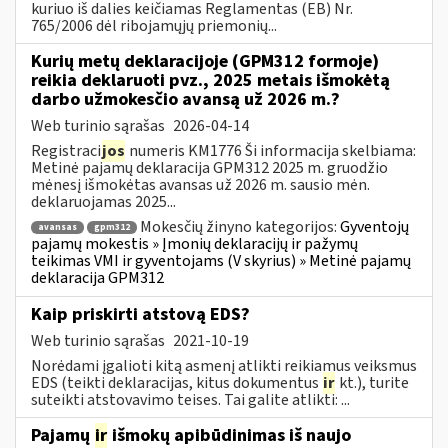
kuriuo iš dalies keičiamas Reglamentas (EB) Nr.
765/2006 dėl ribojamųjų priemonių...
Kurių metų deklaracijoje (GPM312 formoje)
reikia deklaruoti pvz., 2025 metais išmokėtą
darbo užmokesčio avansą už 2026 m.?
Web turinio sąrašas
2026-04-14
Registraci
jos
numeris KM1776 Ši informacija skelbiama:
Metinė pajamų deklaracija GPM312 2025 m. gruodžio
mėnesį išmokėtas avansas už 2026 m. sausio mėn.
deklaruojamas 2025...
Mokesčių žinyno kategorijos:
Gyventojų
avansas
gpm312
pajamų mokestis » Įmonių deklaracijų ir pažymų
teikimas VMI ir gyventojams (V skyrius) » Metinė pajamų
deklaracija GPM312
Kaip priskirti atstovą EDS?
Web turinio sąrašas
2021-10-19
Norėdami įgalioti kitą asmenį atlikti reikiamus veiksmus
EDS (teikti deklaracijas, kitus dokumentus
ir
kt.), turite
suteikti atstovavimo teises. Tai galite atlikti: ...
Pajamų
ir
išmokų apibūdinimas iš naujo