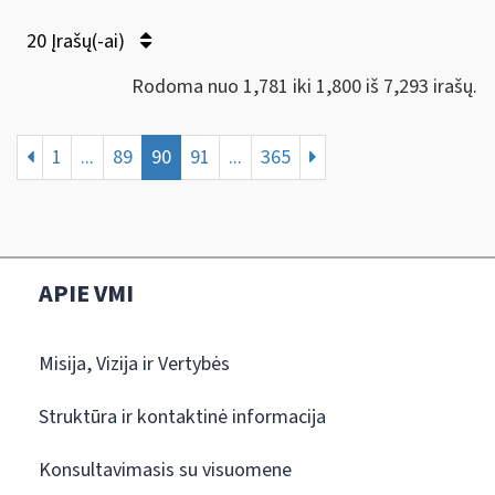
20 Įrašų(-ai)
Rodoma nuo 1,781 iki 1,800 iš 7,293 irašų.
1
...
89
90
91
...
365
APIE VMI
Misija, Vizija ir Vertybės
Struktūra ir kontaktinė informacija
Konsultavimasis su visuomene