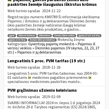
paskirties žemėje išaugusius iškirstus krūmus
Web turinio sąrašas
2024-11-22
Registracijos numeris KM0789 Ši informacija skelbiama:
Pajamos / išmokos ir jų deklaravimas Ūkininko žemės
ūkio paskirties žemėje natūraliai išaugę krūmai
nelaikomi žemės ūkio produktais, o gautos...
gpm
iškirsti krūmai
ūkininkas
žemės ūkio veikla
gpmį 17 str 1 d 27 p
Mokesčių žinyno
gpmį 2 str 33 p
žemės ūkio produktas
kategorijos:
Gyventojų pajamų mokestis » Pajamos iš
verslo/ veiklos » Ūkininko pajamos (IV skyrius, 22, 23, 27
str.) » Pajamos ir jų deklaravimas
Lengvatinis 5 proc. PVM tarifas (19 str.)
Web turinio sąrašas
2018-11-26
Lengvatinis 5 proc. PVM tarifas taikomas: nuo 2004-01-
01 vaistams
ir
medicinos pagalbos priemonėms
ir
specialiosios medicininės paskirties maisto...
PVM grąžinimas užsienio keleiviams
Web turinio sąrašas
2019-02-09
SVARBI INFORMACIJA! 2024 m. liepos 1 d. įsigaliojo 2024
m. birželio 29 d. Tarybos reglamentas (ES) 2024/1865,