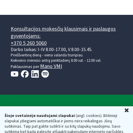
Konsultacijos mokesčių klausimais ir paslaugos
gyventojams:
+370 5 260 5060
Darbo laikas: I-IV 8.00-17.00, V 8.00-15.45.
Prieššventinę dieną - viena valanda trumpiau.
Kiekvieno mėnesio antrą penktadienį 8.00 val. - 12.00 val.
Mano VMI
Paklausimas per
Valstybinė mokesčių inspekcija prie Lietuvos
U
Respublikos finansų ministerijos
Šioje svetainėje naudojami slapukai
(angl. cookies). Būtinieji
slapukai įdiegiami automatiškai ir jiems nėra reikalingas Jūsų
Biudžetinė įstaiga. Juridinio asmens kodas — 188659752,
sutikimas. Taip pat galite sutikti ir su kitų slapukų naudojimu. Savo
adresas: Vasario 16-osios g. 14, 01107 Vilnius, Lietuva, el.paštas:
sutikimą bet kada galėsite atšaukti pakeisdami interneto naršyklės