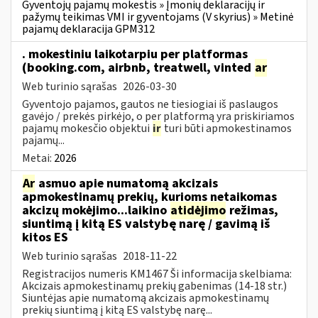
Gyventojų pajamų mokestis » Įmonių deklaracijų ir
pažymų teikimas VMI ir gyventojams (V skyrius) » Metinė
pajamų deklaracija GPM312
. mokestiniu laikotarpiu per platformas
(booking.com, airbnb, treatwell, vinted
ar
Web turinio sąrašas
2026-03-30
Gyventojo pajamos, gautos ne tiesiogiai iš paslaugos
gavėjo / prekės pirkėjo, o per platformą yra priskiriamos
pajamų mokesčio objektui
ir
turi būti apmokestinamos
pajamų...
Metai:
2026
Ar
asmuo apie numatomą akcizais
apmokestinamų prekių, kurioms netaikomas
akcizų mokėjimo...laikino
atidėjimo
režimas,
siuntimą į kitą ES valstybę narę / gavimą iš
kitos ES
Web turinio sąrašas
2018-11-22
Registracijos numeris KM1467 Ši informacija skelbiama:
Akcizais apmokestinamų prekių gabenimas (14-18 str.)
Siuntėjas apie numatomą akcizais apmokestinamų
prekių siuntimą į kitą ES valstybę narę...