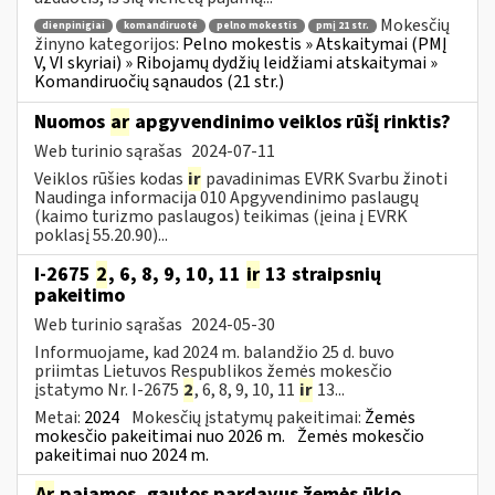
Mokesčių
dienpinigiai
komandiruotė
pelno mokestis
pmį 21 str.
žinyno kategorijos:
Pelno mokestis » Atskaitymai (PMĮ
V, VI skyriai) » Ribojamų dydžių leidžiami atskaitymai »
Komandiruočių sąnaudos (21 str.)
Nuomos
ar
apgyvendinimo veiklos rūšį rinktis?
Web turinio sąrašas
2024-07-11
Veiklos rūšies kodas
ir
pavadinimas EVRK Svarbu žinoti
Naudinga informacija 010 Apgyvendinimo paslaugų
(kaimo turizmo paslaugos) teikimas (įeina į EVRK
poklasį 55.20.90)...
I-2675
2
, 6, 8, 9, 10, 11
ir
13 straipsnių
pakeitimo
Web turinio sąrašas
2024-05-30
Informuojame, kad 2024 m. balandžio 25 d. buvo
priimtas Lietuvos Respublikos žemės mokesčio
įstatymo Nr. I-2675
2
, 6, 8, 9, 10, 11
ir
13...
Metai:
2024
Mokesčių įstatymų pakeitimai:
Žemės
mokesčio pakeitimai nuo 2026 m.
Žemės mokesčio
pakeitimai nuo 2024 m.
Ar
pajamos, gautos pardavus žemės ūkio