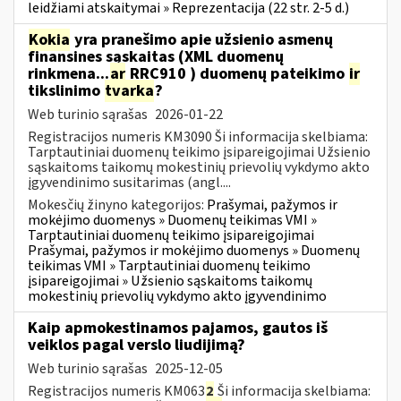
leidžiami atskaitymai » Reprezentacija (22 str. 2-5 d.)
Kokia
yra pranešimo apie užsienio asmenų
finansines sąskaitas (XML duomenų
rinkmena...
ar
RRC910 ) duomenų pateikimo
ir
tikslinimo
tvarka
?
Web turinio sąrašas
2026-01-22
Registracijos numeris KM3090 Ši informacija skelbiama:
Tarptautiniai duomenų teikimo įsipareigojimai Užsienio
sąskaitoms taikomų mokestinių prievolių vykdymo akto
įgyvendinimo susitarimas (angl....
Mokesčių žinyno kategorijos:
Prašymai, pažymos ir
mokėjimo duomenys » Duomenų teikimas VMI »
Tarptautiniai duomenų teikimo įsipareigojimai
Prašymai, pažymos ir mokėjimo duomenys » Duomenų
teikimas VMI » Tarptautiniai duomenų teikimo
įsipareigojimai » Užsienio sąskaitoms taikomų
mokestinių prievolių vykdymo akto įgyvendinimo
Kaip apmokestinamos pajamos, gautos iš
veiklos pagal verslo liudijimą?
Web turinio sąrašas
2025-12-05
Registracijos numeris KM063
2
Ši informacija skelbiama: