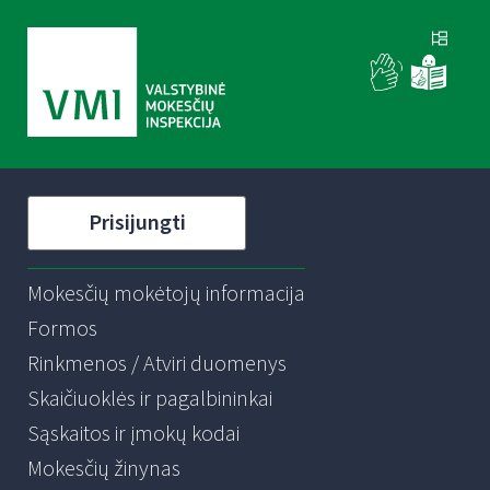
Prisijungti
Mokesčių mokėtojų informacija
Formos
Rinkmenos / Atviri duomenys
Skaičiuoklės ir pagalbininkai
Sąskaitos ir įmokų kodai
Mokesčių žinynas