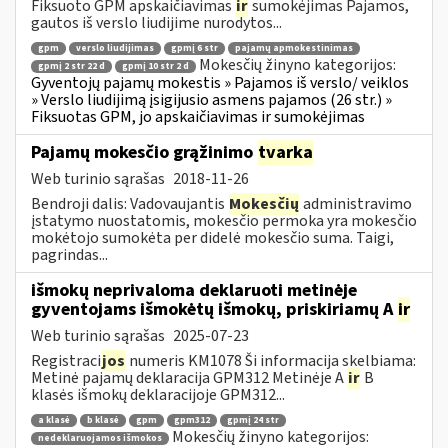
Fiksuoto GPM apskaičiavimas
ir
sumokėjimas Pajamos,
gautos iš verslo liudijime nurodytos...
gpm
verslo liudijimas
gpmį 6 str
pajamų apmokestinimas
Mokesčių žinyno kategorijos:
gpmį 2 str 22 d
gpmį 10 str 2 d
Gyventojų pajamų mokestis » Pajamos iš verslo/ veiklos
» Verslo liudijimą įsigijusio asmens pajamos (26 str.) »
Fiksuotas GPM, jo apskaičiavimas ir sumokėjimas
Pajamų mokesčio grąžinimo
tvarka
Web turinio sąrašas
2018-11-26
Bendroji dalis: Vadovaujantis
Mokesčių
administravimo
įstatymo nuostatomis, mokesčio permoka yra mokesčio
mokėtojo sumokėta per didelė mokesčio suma. Taigi,
pagrindas...
išmokų neprivaloma deklaruoti metinėje
gyventojams išmokėtų išmokų, priskiriamų A
ir
Web turinio sąrašas
2025-07-23
Registraci
jos
numeris KM1078 Ši informacija skelbiama:
Metinė pajamų deklaracija GPM312 Metinėje A
ir
B
klasės išmokų deklaracijoje GPM312...
a klasė
b klasė
gpm
gpm312
gpmį 24 str
Mokesčių žinyno kategorijos:
nedeklaruojamos išmokos