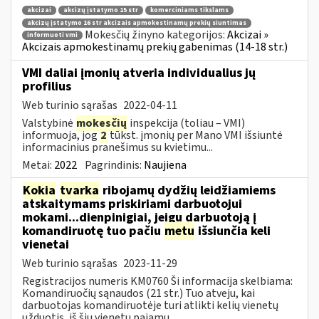
akcizai
akcizų įstatymo 15 str
komerciniams tikslams
akcizų įstatymo 16 str akcizais apmokestinamų prekių siuntimas
Mokesčių žinyno kategorijos:
Akcizai »
informuoti vmi
Akcizais apmokestinamų prekių gabenimas (14-18 str.)
VMI daliai įmonių atveria individualius jų
profilius
Web turinio sąrašas
2022-04-11
Valstybinė
mokesčių
inspekcija (toliau – VMI)
informuoja, jog
2
tūkst. įmonių per Mano VMI išsiuntė
informacinius pranešimus su kvietimu...
Metai:
2022
Pagrindinis:
Naujiena
Kokia
tvarka
ribojamų dydžių leidžiamiems
atskaitymams priskiriami darbuotojui
mokami...dienpinigiai, jeigu darbuotoją į
komandiruotę tuo pačiu
metu
išsiunčia keli
vienetai
Web turinio sąrašas
2023-11-29
Registracijos numeris KM0760 Ši informacija skelbiama:
Komandiruočių sąnaudos (21 str.) Tuo atveju, kai
darbuotojas komandiruotėje turi atlikti kelių vienetų
užduotis, iš šių vienetų pajamų...