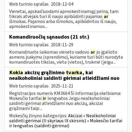
Web turinio sąrašas
2018-12-04
Vienetai, apskaičiuodami apmokestinamąjį pelną, tam
tikrais atvejais turi iš naujo apibūdinti pajamas
ar
išmokas. Pajamos arba išmokos, apibūdintos iš naujo,
apmokestinamos...
Komandiruočių sąnaudos (21 str.)
Web turinio sąrašas
2018-11-29
Komandiruote laikomas vieneto vadovo
ar
jo įgalioto
asmens įsakymu (sprendimu), kuriame turi būti nurodyta
komandiruotės tikslas, vieta (vietos), trukmė (jeigu...
Kokia
akcizų grąžinimo
tvarka
, kai
nealkoholiniai saldinti gėrimai atleidžiami nuo
Web turinio sąrašas
2025-11-21
Registracijos numeris KM3664 Ši informacija skelbiama:
Mokesčio tarifai
ir
lengvatos Jeigu nealkoholiniai
saldinti gėrimai atleidžiami nuo akcizų, akcizai
grąžinami taip:...
Mokesčių žinyno kategorijos:
Akcizai » Nealkoholiniai
saldinti gėrimai (II skyriaus IX skirsnis) » Mokesčio tarifai
ir lengvatos (saldinti gėrimai)