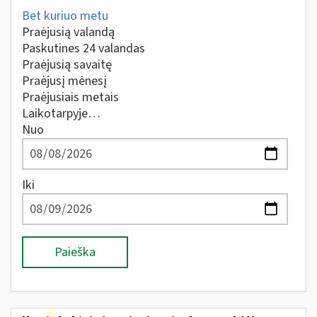
Bet kuriuo metu
Praėjusią valandą
Paskutines 24 valandas
Praėjusią savaitę
Praėjusį mėnesį
Praėjusiais metais
Laikotarpyje…
Nuo
Iki
Paieška