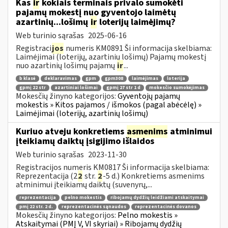
Kas
ir
kokiais terminais privalo sumokėti
pajamų mokestį nuo gyventojo laimėtų
azartinių...lošimų
ir
loterijų laimėjimų?
Web turinio sąrašas
2025-06-16
Registraci
jos
numeris KM0891 Ši informacija skelbiama:
Laimėjimai (loterijų, azartinių lošimų) Pajamų mokestį
nuo azartinių lošimų pajamų
ir
...
b klasė
deklaravimas
gpm
gpm308
laimėjimas
loterija
gpmį 22 str
azartiniai lošimai
gpmį 27 str 1 d
mokesčio sumokėjimas
Mokesčių žinyno kategorijos:
Gyventojų pajamų
mokestis » Kitos pajamos / išmokos (pagal abėcėlę) »
Laimėjimai (loterijų, azartinių lošimų)
Kuriuo atveju konkretiems
asmenims
atminimui
įteikiamų daiktų įsigijimo išlaidos
Web turinio sąrašas
2023-11-30
Registracijos numeris KM0817 Ši informacija skelbiama:
Reprezentacija (2
2
str.
2
-5 d.) Konkretiems asmenims
atminimui įteikiamų daiktų (suvenyrų,...
reprezentacija
pelno mokestis
ribojamų dydžių leidžiami atskaitymai
pmį 22 str. 2 d.
reprezentacinės sąnaudos
reprezentacinės dovanos
Mokesčių žinyno kategorijos:
Pelno mokestis »
Atskaitymai (PMĮ V, VI skyriai) » Ribojamų dydžių