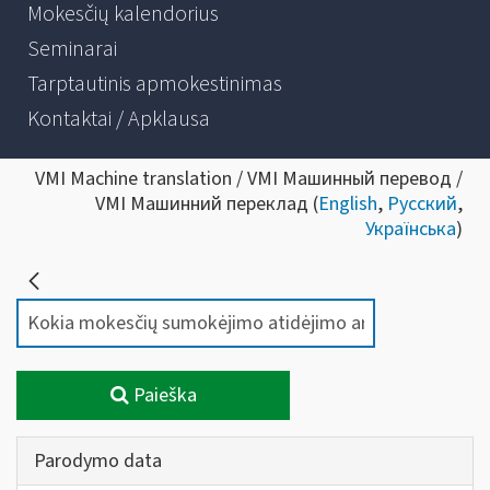
Mokesčių kalendorius
Seminarai
Tarptautinis apmokestinimas
Kontaktai / Apklausa
VMI Machine translation / VMI Машинный перевод /
VMI Машинний переклад (
English
,
Русский
,
Українська
)
Paieška
Parodymo data