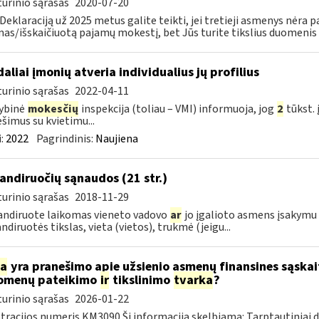
urinio sąrašas
2020-07-20
 Deklaraciją už 2025 metus galite teikti, jei tretieji asmenys nėra
as/išskaičiuotą pajamų mokestį, bet Jūs turite tikslius duomenis (k
daliai įmonių atveria individualius jų profilius
urinio sąrašas
2022-04-11
ybinė
mokesčių
inspekcija (toliau – VMI) informuoja, jog
2
tūkst. 
šimus su kvietimu...
:
2022
Pagrindinis:
Naujiena
ndiruočių sąnaudos (21 str.)
urinio sąrašas
2018-11-29
ndiruote laikomas vieneto vadovo
ar
jo įgalioto asmens įsakymu 
diruotės tikslas, vieta (vietos), trukmė (jeigu...
ia
yra pranešimo apie užsienio asmenų finansines sąska
omenų pateikimo
ir
tikslinimo
tvarka
?
urinio sąrašas
2026-01-22
tracijos numeris KM3090 Ši informacija skelbiama: Tarptautiniai 