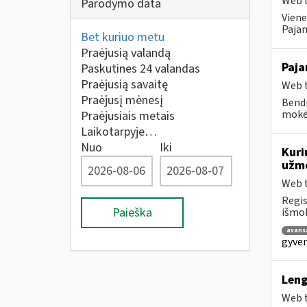
Web t
Parodymo data
Viene
Pajam
Bet kuriuo metu
Praėjusią valandą
Paja
Paskutines 24 valandas
Praėjusią savaitę
Web t
Praėjusį mėnesį
Bendr
mokėt
Praėjusiais metais
Laikotarpyje…
Nuo
Iki
Kuri
užmo
Web t
Regis
Paieška
išmok
avans
gyven
Leng
Web t