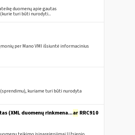
 pateikę duomenų apie gautas
urie turi būti nurodyti...
įmonių per Mano VMI išsiuntė informacinius
(sprendimu), kuriame turi būti nurodyta
itas (XML duomenų rinkmena...
ar
RRC910
duomenų teikimo įsipareigojimai Užsienio