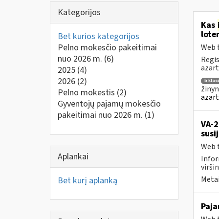
Kategorijos
Kas
lote
Bet kurios kategorijos
Pelno mokesčio pakeitimai
Web t
nuo 2026 m.
(6)
Regis
azart
2025
(4)
2026
(2)
b klas
žinyn
Pelno mokestis
(2)
azart
Gyventojų pajamų mokesčio
pakeitimai nuo 2026 m.
(1)
VA-2
susi
Web t
Aplankai
Infor
virši
Metai
Bet kurį aplanką
Paj