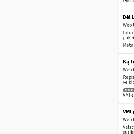
(45 st
Dėl 
Web t
Infor
pakei
Metai
Ką t
Web t
Regis
veikl
fr0791
VMI e
VMI 
Web t
Valst
susij