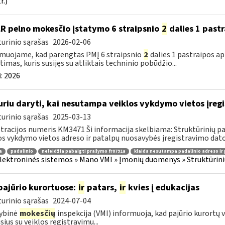
r.)
LR pelno mokesčio įstatymo 6 straipsnio
2
dalies 1 past
urinio sąrašas
2026-02-06
muojame, kad parengtas PMĮ 6 straipsnio
2
dalies 1 pastraipos a
timas, kuris susijęs su atliktais techninio pobūdžio...
:
2026
uriu daryti, kai nesutampa veiklos vykdymo vietos įre
urinio sąrašas
2025-03-13
tracijos numeris KM3471 Ši informacija skelbiama: Struktūrinių
os vykdymo vietos adreso ir patalpų nuosavybės įregistravimo datos 
a
padalinio
neleidžia pabaigti prašymo fr0791a
klaida nesutampa padalinio adreso ir 
lektroninės sistemos » Mano VMI » Įmonių duomenys » Struktūrin
pajūrio kurortuose:
ir
patars,
ir
kvies į edukacijas
urinio sąrašas
2024-07-04
ybinė
mokesčių
inspekcija (VMI) informuoja, kad pajūrio kurortų v
usius su veiklos registravimu...