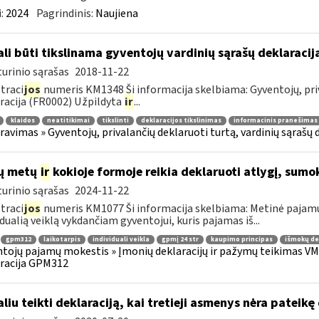
:
2024
Pagrindinis:
Naujiena
li būti tikslinama gyventojų vardinių sąrašų deklaraci
urinio sąrašas
2018-11-22
traci
jos
numeris KM1348 Ši informacija skelbiama: Gyventojų, priv
racija (FR0002) Užpildyta
ir
...
klaidos
neatitikimai
tikslinti
deklaracijos tikslinimas
informacinis pranešimas
ravimas » Gyventojų, privalančių deklaruoti turtą, vardinių sąrašų 
ų metų
ir
kokioje formoje reikia deklaruoti atlygį, sumok
urinio sąrašas
2024-11-22
traci
jos
numeris KM1077 Ši informacija skelbiama: Metinė pajam
idualią veiklą vykdančiam gyventojui, kuris pajamas iš...
gpm312
laikotarpis
individuali veikla
gpmį 24 str
kaupimo principas
išmokų de
tojų pajamų mokestis » Įmonių deklaracijų ir pažymų teikimas VMI
racija GPM312
liu teikti deklaraciją, kai tretieji asmenys nėra patei