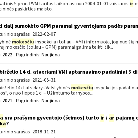
atinis 5 proc. PVM tarifas taikomas: nuo 2004-01-01 vaistams
ir
m
ininės paskirties maisto...
ti dalį sumokėto GPM paramai gyventojams padės para
urinio sąrašas
2022-02-07
ybinė
mokesčių
inspekcija (toliau – VMI) informuoja, jog nuo šių
ų mokesčio (toliau – GPM) paramai galima teikti tik...
:
2022
Pagrindinis:
Naujiena
birželio 14 d. atveriami VMI aptarnavimo padaliniai 5 d
urinio sąrašas
2021-05-31
irželio 14 d. atsidarys Valstybinės
mokesčių
inspekcijos padaliniai
os“, o nuo liepos 1 d. – Užimtumo tarnybos...
:
2021
Pagrindinis:
Naujiena
ia
yra prašymo gyventojo (šeimos) turto
ir
/
ar
pajamų d
rka
?
urinio sąrašas
2018-11-21