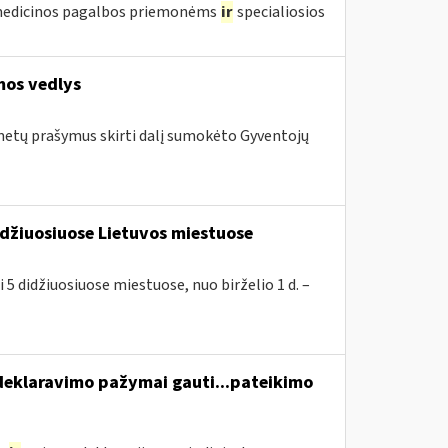
edicinos pagalbos priemonėms
ir
specialiosios
mos vedlys
 metų prašymus skirti dalį sumokėto Gyventojų
idžiuosiuose Lietuvos miestuose
 5 didžiuosiuose miestuose, nuo birželio 1 d. –
eklaravimo pažymai gauti...pateikimo