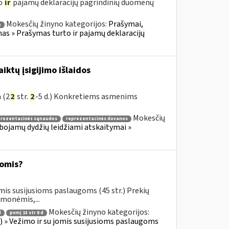
to
ir
pajamų deklaracijų pagrindinių duomenų
Mokesčių žinyno kategorijos:
Prašymai,
a
 » Prašymas turto ir pajamų deklaracijų
ktų įsigijimo išlaidos
 (2
2
str.
2
-5 d.) Konkretiems asmenims
Mokesčių
prezentacinės sąnaudos
reprezentacinės dovanos
ibojamų dydžių leidžiami atskaitymai »
omis?
mis susijusioms paslaugoms (45 str.) Prekių
emonėmis,...
Mokesčių žinyno kategorijos:
d
pvmį 13 str 8 d
us) » Vežimo ir su jomis susijusioms paslaugoms