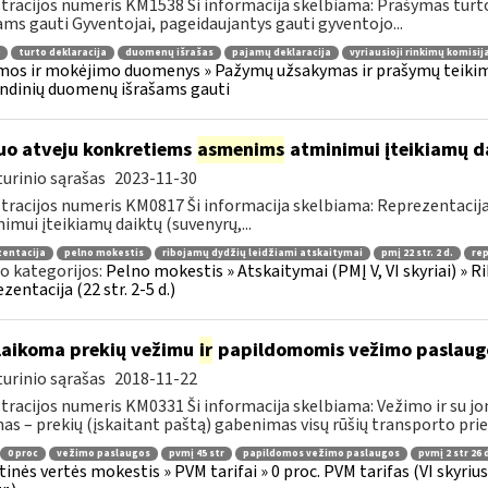
tracijos numeris KM1538 Ši informacija skelbiama: Prašymas tur
ams gauti Gyventojai, pageidaujantys gauti gyventojo...
turto deklaracija
duomenų išrašas
pajamų deklaracija
vyriausioji rinkimų komisij
os ir mokėjimo duomenys » Pažymų užsakymas ir prašymų teikimas
ndinių duomenų išrašams gauti
uo atveju konkretiems
asmenims
atminimui įteikiamų dai
urinio sąrašas
2023-11-30
tracijos numeris KM0817 Ši informacija skelbiama: Reprezentacija
imui įteikiamų daiktų (suvenyrų,...
zentacija
pelno mokestis
ribojamų dydžių leidžiami atskaitymai
pmį 22 str. 2 d.
re
o kategorijos:
Pelno mokestis » Atskaitymai (PMĮ V, VI skyriai) » R
zentacija (22 str. 2-5 d.)
laikoma prekių vežimu
ir
papildomomis vežimo paslaug
urinio sąrašas
2018-11-22
tracijos numeris KM0331 Ši informacija skelbiama: Vežimo ir su jo
as – prekių (įskaitant paštą) gabenimas visų rūšių transporto pri
0 proc
vežimo paslaugos
pvmį 45 str
papildomos vežimo paslaugos
pvmį 2 str 26 
tinės vertės mokestis » PVM tarifai » 0 proc. PVM tarifas (VI skyri