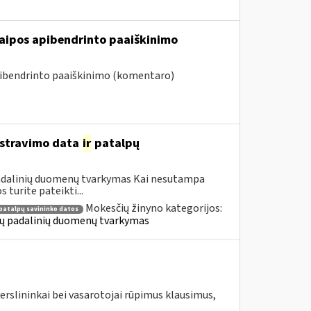
raipos apibendrinto paaiškinimo
pibendrinto paaiškinimo (komentaro)
gistravimo data
ir
patalpų
 padalinių duomenų tvarkymas Kai nesutampa
turite pateikti...
Mokesčių žinyno kategorijos:
patalpų savininko datos
ių padalinių duomenų tvarkymas
erslininkai bei vasarotojai rūpimus klausimus,