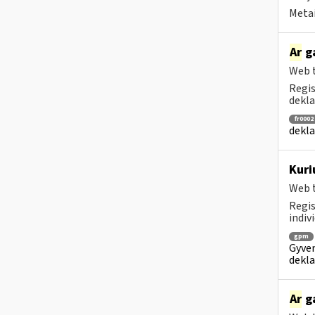
Metai
Ar
ga
Web t
Regis
dekla
fr0002
dekla
Kuri
Web t
Regis
indiv
gpm
Gyven
dekla
Ar
ga