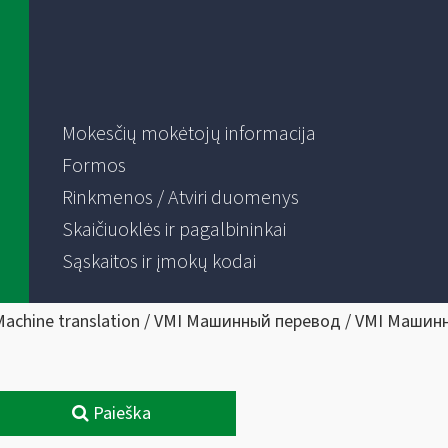
Mokesčių mokėtojų informacija
Formos
Rinkmenos / Atviri duomenys
Skaičiuoklės ir pagalbininkai
Sąskaitos ir įmokų kodai
Machine translation / VMI Машинный перевод / VMI Машин
Paieška