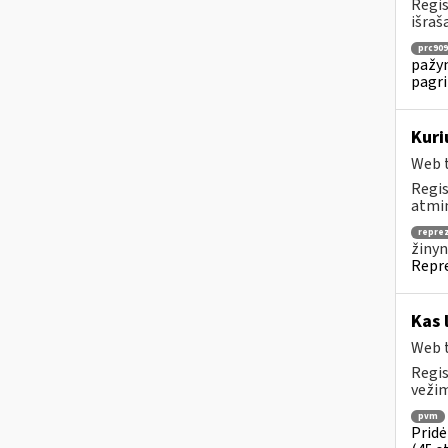
Regis
išraš
prc909
pažym
pagri
Kuri
Web t
Regis
atmin
repre
žinyn
Repre
Kas 
Web t
Regis
vežim
pvm
Pridė