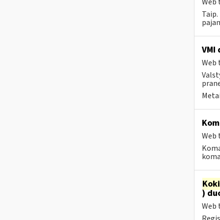
Web t
Taip.
pajam
VMI 
Web t
Valst
prane
Metai
Koma
Web t
Koma
koman
Kok
) du
Web t
Regis