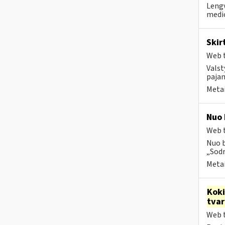
Lengv
medic
Skir
Web t
Valst
pajam
Metai
Nuo 
Web t
Nuo b
„Sodr
Metai
Kok
tva
Web t