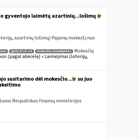
o gyventojo laimėtų azartinių...lošimų
ir
terijų, azartinių lošimų) Pajamų mokestį nuo
Mokesčių
imai
gpmį 27 str 1 d
mokesčio sumokėjimas
s (pagal abėcėlę) » Laimėjimai (loterijų,
o susitarimo dėl mokesčio...
ir
su juo
akeitimo
etuvos Respublikos finansų ministerijos