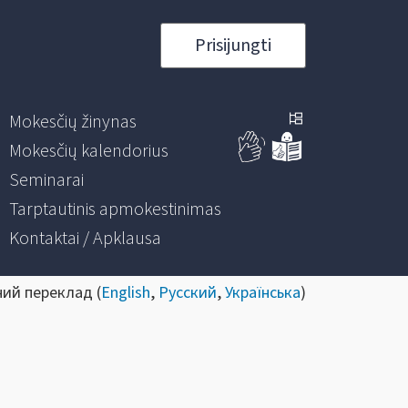
Prisijungti
Mokesčių žinynas
Mokesčių kalendorius
Seminarai
Tarptautinis apmokestinimas
Kontaktai / Apklausa
ний переклад (
English
,
Русский
,
Українська
)