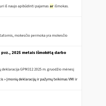
uri iš naujo apibūdinti pajamas
ar
išmokas.
tatomis, mokesčio permoka yra mokesčio
i pvz., 2025 metais išmokėtą darbo
ų deklaracija GPM312 2025 m. gruodžio mėnesį
 » Įmonių deklaracijų ir pažymų teikimas VMI ir