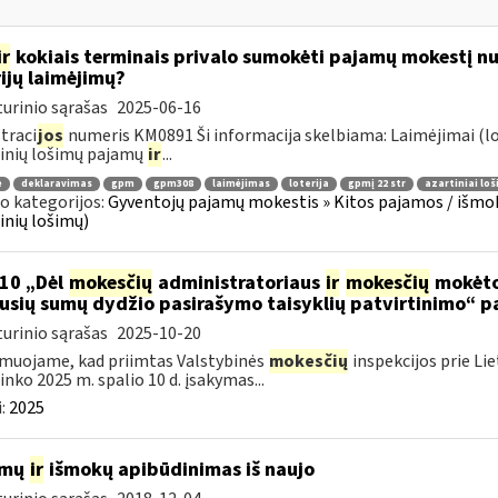
ir
kokiais terminais privalo sumokėti pajamų mokestį nu
rijų laimėjimų?
urinio sąrašas
2025-06-16
traci
jos
numeris KM0891 Ši informacija skelbiama: Laimėjimai (lo
inių lošimų pajamų
ir
...
ė
deklaravimas
gpm
gpm308
laimėjimas
loterija
gpmį 22 str
azartiniai loš
o kategorijos:
Gyventojų pajamų mokestis » Kitos pajamos / išmoko
inių lošimų)
10 „Dėl
mokesčių
administratoriaus
ir
mokesčių
mokėtoj
jusių sumų dydžio pasirašymo taisyklių patvirtinimo“ p
urinio sąrašas
2025-10-20
muojame, kad priimtas Valstybinės
mokesčių
inspekcijos prie Li
ninko 2025 m. spalio 10 d. įsakymas...
:
2025
amų
ir
išmokų apibūdinimas iš naujo