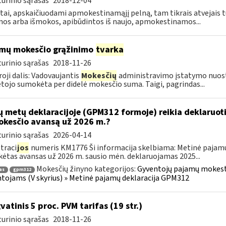
urinio sąrašas
2018-12-04
tai, apskaičiuodami apmokestinamąjį pelną, tam tikrais atvejais t
os arba išmokos, apibūdintos iš naujo, apmokestinamos...
mų mokesčio grąžinimo
tvarka
urinio sąrašas
2018-11-26
oji dalis: Vadovaujantis
Mokesčių
administravimo įstatymo nuos
ojo sumokėta per didelė mokesčio suma. Taigi, pagrindas...
ų metų deklaracijoje (GPM312 formoje) reikia deklaruot
kesčio avansą už 2026 m.?
urinio sąrašas
2026-04-14
traci
jos
numeris KM1776 Ši informacija skelbiama: Metinė pajam
ėtas avansas už 2026 m. sausio mėn. deklaruojamas 2025...
Mokesčių žinyno kategorijos:
Gyventojų pajamų mokestis
as
gpm312
tojams (V skyrius) » Metinė pajamų deklaracija GPM312
vatinis 5 proc. PVM tarifas (19 str.)
urinio sąrašas
2018-11-26