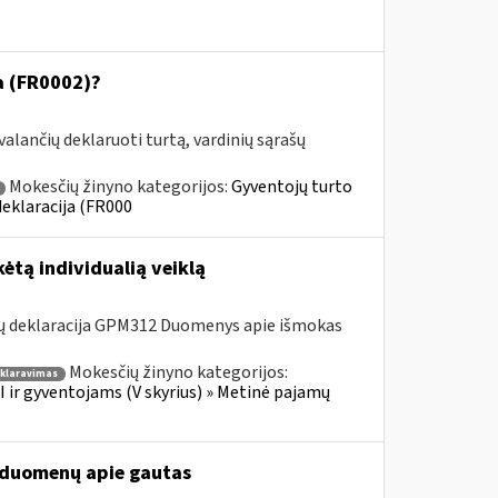
ja (FR0002)?
alančių deklaruoti turtą, vardinių sąrašų
Mokesčių žinyno kategorijos:
Gyventojų turto
deklaracija (FR000
ėtą individualią veiklą
ų deklaracija GPM312 Duomenys apie išmokas
Mokesčių žinyno kategorijos:
klaravimas
 ir gyventojams (V skyrius) » Metinė pajamų
kę duomenų apie gautas