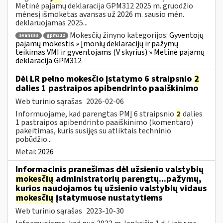
Metinė pajamų deklaracija GPM312 2025 m. gruodžio
mėnesį išmokėtas avansas už 2026 m. sausio mėn.
deklaruojamas 2025...
Mokesčių žinyno kategorijos:
Gyventojų
avansas
gpm312
pajamų mokestis » Įmonių deklaracijų ir pažymų
teikimas VMI ir gyventojams (V skyrius) » Metinė pajamų
deklaracija GPM312
Dėl LR pelno mokesčio įstatymo 6 straipsnio
2
dalies 1 pastraipos apibendrinto paaiškinimo
Web turinio sąrašas
2026-02-06
Informuojame, kad parengtas PMĮ 6 straipsnio
2
dalies
1 pastraipos apibendrinto paaiškinimo (komentaro)
pakeitimas, kuris susijęs su atliktais techninio
pobūdžio...
Metai:
2026
Informacinis pranešimas dėl užsienio valstybių
mokesčių
administratorių parengtų...pažymų,
kurios naudojamos tų užsienio valstybių vidaus
mokesčių
įstatymuose nustatytiems
Web turinio sąrašas
2023-10-30