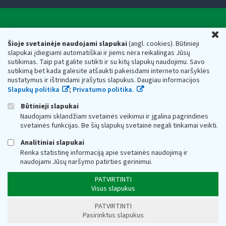
Valstybinė mokesčių inspekcija prie Lietuvos
U
Respublikos finansų ministerijos
Šioje svetainėje naudojami slapukai
(angl. cookies). Būtinieji
slapukai įdiegiami automatiškai ir jiems nėra reikalingas Jūsų
Biudžetinė įstaiga. Juridinio asmens kodas — 188659752,
sutikimas. Taip pat galite sutikti ir su kitų slapukų naudojimu. Savo
adresas: Vasario 16-osios g. 14, 01107 Vilnius, Lietuva, el.paštas:
sutikimą bet kada galėsite atšaukti pakeisdami interneto naršyklės
vmi@vmi.lt
, E. pristatymo dėžutės adresas 188659752
nustatymus ir ištrindami įrašytus slapukus. Daugiau informacijos
Duomenys apie Valstybinę mokesčių inspekciją prie Lietuvos
Slapukų politika
;
Privatumo politika.
Respublikos finansų ministerijos kaupiami ir saugomi Juridinių
asmenų registre
Būtinieji slapukai
Naudojami sklandžiam svetainės veikimui ir įgalina pagrindines
svetainės funkcijas. Be šių slapukų svetainė negali tinkamai veikti.
Analitiniai slapukai
Renka statistinę informaciją apie svetainės naudojimą ir
naudojami Jūsų naršymo patirties gerinimui.
PATVIRTINTI
Visus slapukus
PATVIRTINTI
Pasirinktus slapukus