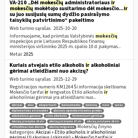
VA-210 „Dėl
mokesčių
administratoriaus
ir
mokesčių
mokėtojo susitarimo dėl mokesčio...
ir
su juo susijusių sumų dydžio pasirašymo
taisyklių patvirtinimo“ pakeitimo
Web turinio sąrašas
2025-10-20
Informuojame, kad priimtas Valstybinės
mokesčių
inspekcijos prie Lietuvos Respublikos finansų
ministerijos viršininko 2025 m. spalio 10 d. įsakymas...
Metai:
2025
Kuriais atvejais etilo alkoholis
ir
alkoholiniai
gėrimai atleidžiami nuo akcizų?
Web turinio sąrašas
2025-12-29
Registracijos numeris KM1264 Ši informacija skelbiama:
Mokesčio tarifai
ir
lengvatos Etilo alkoholis
ir
alkoholiniai gėrimai yra atleidžiami nuo...
akcizai
alus
eksportuoti
kariuomenės
keleivių
nato
vynas
diplomatinės atstovybės
akcizais apmokestinamos prekės
alkoholiniai gėrimai
etilo alkoholis
fermentuoti gėrimai
akcizų įstatymo 19 str
akcizų įstatymo 27 str
akcizų įstatymo 28 str
Mokesčių žinyno
atleidimas nuo akcizų
akcizų lengvatos
kategorijos:
Akcizai » Etilo alkoholis ir alkoholiniai
gėrimai (II skyriaus I skirsnis) » Mokesčio tarifai ir