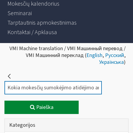
Mokesčių kalendorius
Seminarai
Tarptautinis apmokestinimas
Kontaktai / Apklausa
VMI Machine translation / VMI Машинный перевод /
VMI Машинний переклад (
English
,
Русский
,
Українська
)
Paieška
Kategorijos