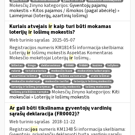
gpmį 22 str
azartiniai lošimai
gpmį 27 str 1 d
mokesčio sumokėjimas
Mokesčių žinyno kategorijos:
Gyventojų pajamų
mokestis » Kitos pajamos / išmokos (pagal abėcėlę) »
Laimėjimai (loterijų, azartinių lošimų)
Kuriais atvejais
ir
kaip turi būti mokamas
loterijų
ir
lošimų mokestis?
Web turinio sąrašas
2025-05-07
Registracijos numeris KM1814 Ši informacija skelbiama:
Loterijų
ir
lošimų mokestis Aspektas Komentaras
Mokesčio mokėtojai Loterijų
ir
lošimų...
bilietas
bingo
deklaravimas
fr0583
fr0584
kazino
lažybos
ruletė
totalizatorius
mokesčio bazė
mokestinis laikotarpis
azartiniai lošimai
loterijos
lošimo automatai
stalo lošimai
mokesčio mokėtojai
mokesčio tarifai
loterijų ir lošimų mokestis
loterijų ir lošimų įstatymas
loterijų mokestis
lošimų mokestis
Mokesčių žinyno kategorijos:
Kiti
lošimų priežiūros tarnyba
mokesčiai » Loterijų ir lošimų mokestis
Ar
gali būti tikslinama gyventojų vardinių
sąrašų deklaracija (FR0002)?
Web turinio sąrašas
2018-11-22
Registraci
jos
numeris KM1348 Ši informacija skelbiama:
Gyventojų, privalančių deklaruoti turtą, vardinių sąrašų