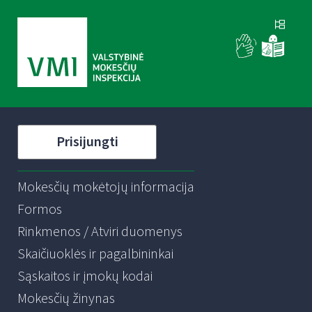
Prisijungti
Mokesčių mokėtojų informacija
Formos
Rinkmenos / Atviri duomenys
Skaičiuoklės ir pagalbininkai
Sąskaitos ir įmokų kodai
Mokesčių žinynas