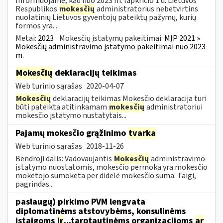
Informuojame, kad nuo 2023 m. lapkričio 1 d. Lietuvos
Respublikos
mokesčių
administratorius nebetvirtins
nuolatinių Lietuvos gyventojų pateiktų pažymų, kurių
formos yra...
Metai:
2023
Mokesčių įstatymų pakeitimai:
MĮP 2021 »
Mokesčių administravimo įstatymo pakeitimai nuo 2023
m.
Mokesčių
deklaracijų teikimas
Web turinio sąrašas
2020-04-07
Mokesčių
deklaracijų teikimas Mokesčio deklaracija turi
būti pateikta atitinkamam
mokesčių
administratoriui
mokesčio įstatymo nustatytais...
Pajamų mokesčio grąžinimo
tvarka
Web turinio sąrašas
2018-11-26
Bendroji dalis: Vadovaujantis
Mokesčių
administravimo
įstatymo nuostatomis, mokesčio permoka yra mokesčio
mokėtojo sumokėta per didelė mokesčio suma. Taigi,
pagrindas...
paslaugų) pirkimo PVM lengvata
diplomatinėms atstovybėms, konsulinėms
įstaigoms
ir
...tarptautinėms organizacijoms
ar