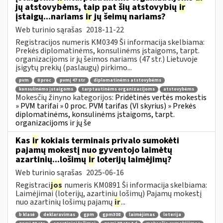
jų atstovybėms, taip pat šių atstovybių
ir
įstaigų...nariams
ir
jų šeimų nariams?
Web turinio sąrašas
2018-11-22
Registracijos numeris KM0349 Ši informacija skelbiama:
Prekės diplomatinėms, konsulinėms įstaigoms, tarpt.
organizacijoms ir jų šeimos nariams (47 str.) Lietuvoje
įsigytų prekių (paslaugų) pirkimo...
pvm
0 proc
pvmį 47 str
diplomatinėms atstovybėms
konsulinėms įstaigoms
tarptautinėms organizacijoms
atstovybėms
Mokesčių žinyno kategorijos:
Pridėtinės vertės mokestis
» PVM tarifai » 0 proc. PVM tarifas (VI skyrius) » Prekės
diplomatinėms, konsulinėms įstaigoms, tarpt.
organizacijoms ir jų še
Kas
ir
kokiais terminais privalo sumokėti
pajamų mokestį nuo gyventojo laimėtų
azartinių...lošimų
ir
loterijų laimėjimų?
Web turinio sąrašas
2025-06-16
Registraci
jos
numeris KM0891 Ši informacija skelbiama:
Laimėjimai (loterijų, azartinių lošimų) Pajamų mokestį
nuo azartinių lošimų pajamų
ir
...
b klasė
deklaravimas
gpm
gpm308
laimėjimas
loterija