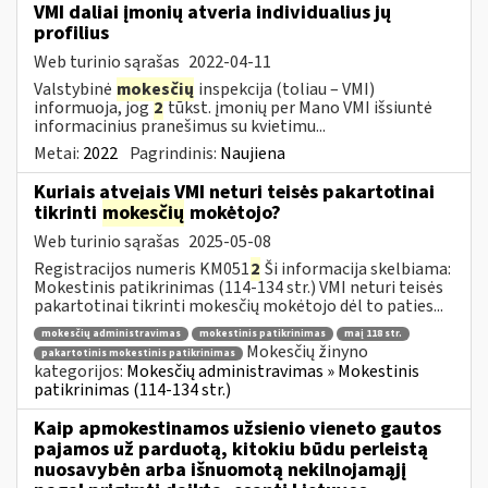
VMI daliai įmonių atveria individualius jų
profilius
Web turinio sąrašas
2022-04-11
Valstybinė
mokesčių
inspekcija (toliau – VMI)
informuoja, jog
2
tūkst. įmonių per Mano VMI išsiuntė
informacinius pranešimus su kvietimu...
Metai:
2022
Pagrindinis:
Naujiena
Kuriais atvejais VMI neturi teisės pakartotinai
tikrinti
mokesčių
mokėtojo?
Web turinio sąrašas
2025-05-08
Registracijos numeris KM051
2
Ši informacija skelbiama:
Mokestinis patikrinimas (114-134 str.) VMI neturi teisės
pakartotinai tikrinti mokesčių mokėtojo dėl to paties...
mokesčių administravimas
mokestinis patikrinimas
maį 118 str.
Mokesčių žinyno
pakartotinis mokestinis patikrinimas
kategorijos:
Mokesčių administravimas » Mokestinis
patikrinimas (114-134 str.)
Kaip apmokestinamos užsienio vieneto gautos
pajamos už parduotą, kitokiu būdu perleistą
nuosavybėn arba išnuomotą nekilnojamąjį