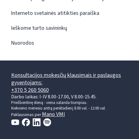
Interneto svetainės atitikties paraiška
Ieškome turto savininkų
Nuorodos
Konsultacijos mokesčių klausimais ir paslaugos
gyventojams:
+370 5 260 5060
Darbo laikas: I-IV 8.00-17.00, V 8.00-15.45.
Prieššventinę dieną - viena valanda trumpiau.
Kiekvieno mėnesio antrą penktadienį 8.00 val. - 12.00 val.
Mano VMI
Paklausimas per