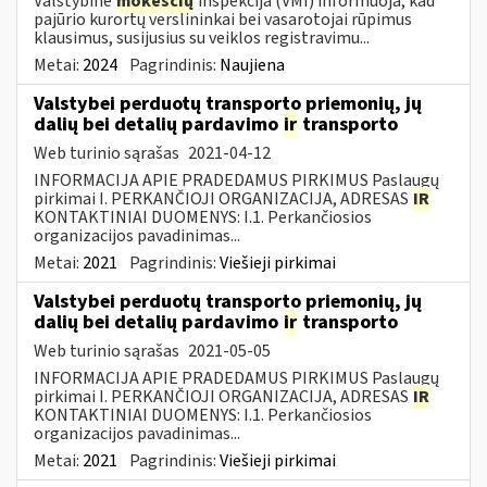
Valstybinė
mokesčių
inspekcija (VMI) informuoja, kad
pajūrio kurortų verslininkai bei vasarotojai rūpimus
klausimus, susijusius su veiklos registravimu...
Metai:
2024
Pagrindinis:
Naujiena
Valstybei perduotų transporto priemonių, jų
dalių bei detalių pardavimo
ir
transporto
Web turinio sąrašas
2021-04-12
INFORMACIJA APIE PRADEDAMUS PIRKIMUS Paslaugų
pirkimai I. PERKANČIOJI ORGANIZACIJA, ADRESAS
IR
KONTAKTINIAI DUOMENYS: I.1. Perkančiosios
organizacijos pavadinimas...
Metai:
2021
Pagrindinis:
Viešieji pirkimai
Valstybei perduotų transporto priemonių, jų
dalių bei detalių pardavimo
ir
transporto
Web turinio sąrašas
2021-05-05
INFORMACIJA APIE PRADEDAMUS PIRKIMUS Paslaugų
pirkimai I. PERKANČIOJI ORGANIZACIJA, ADRESAS
IR
KONTAKTINIAI DUOMENYS: I.1. Perkančiosios
organizacijos pavadinimas...
Metai:
2021
Pagrindinis:
Viešieji pirkimai