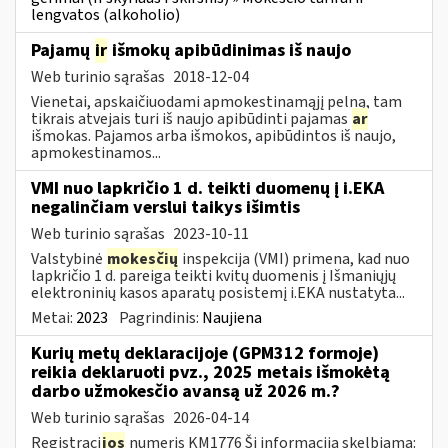
lengvatos (alkoholio)
Pajamų
ir
išmokų apibūdinimas iš naujo
Web turinio sąrašas
2018-12-04
Vienetai, apskaičiuodami apmokestinamąjį pelną, tam
tikrais atvejais turi iš naujo apibūdinti pajamas
ar
išmokas. Pajamos arba išmokos, apibūdintos iš naujo,
apmokestinamos...
VMI nuo lapkričio 1 d. teikti duomenų į i.EKA
negalinčiam verslui taikys išimtis
Web turinio sąrašas
2023-10-11
Valstybinė
mokesčių
inspekcija (VMI) primena, kad nuo
lapkričio 1 d. pareiga teikti kvitų duomenis į Išmaniųjų
elektroninių kasos aparatų posistemį i.EKA nustatyta...
Metai:
2023
Pagrindinis:
Naujiena
Kurių metų deklaracijoje (GPM312 formoje)
reikia deklaruoti pvz., 2025 metais išmokėtą
darbo užmokesčio avansą už 2026 m.?
Web turinio sąrašas
2026-04-14
Registraci
jos
numeris KM1776 Ši informacija skelbiama: