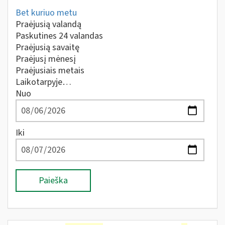
Bet kuriuo metu
Praėjusią valandą
Paskutines 24 valandas
Praėjusią savaitę
Praėjusį mėnesį
Praėjusiais metais
Laikotarpyje…
Nuo
Iki
Paieška