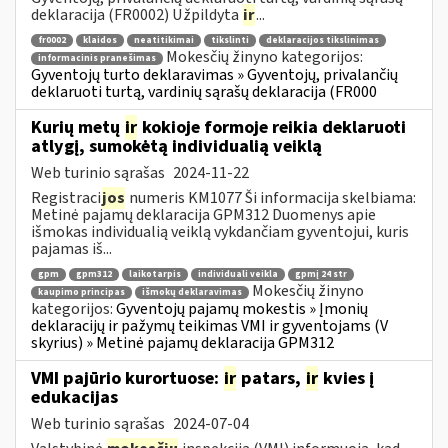
deklaracija (FR0002) Užpildyta
ir
...
fr0002
klaidos
neatitikimai
tikslinti
deklaracijos tikslinimas
Mokesčių žinyno kategorijos:
informacinis pranešimas
Gyventojų turto deklaravimas » Gyventojų, privalančių
deklaruoti turtą, vardinių sąrašų deklaracija (FR000
Kurių metų
ir
kokioje formoje reikia deklaruoti
atlygį, sumokėtą individualią veiklą
Web turinio sąrašas
2024-11-22
Registraci
jos
numeris KM1077 Ši informacija skelbiama:
Metinė pajamų deklaracija GPM312 Duomenys apie
išmokas individualią veiklą vykdančiam gyventojui, kuris
pajamas iš...
gpm
gpm312
laikotarpis
individuali veikla
gpmį 24 str
Mokesčių žinyno
kaupimo principas
išmokų deklaravimas
kategorijos:
Gyventojų pajamų mokestis » Įmonių
deklaracijų ir pažymų teikimas VMI ir gyventojams (V
skyrius) » Metinė pajamų deklaracija GPM312
VMI pajūrio kurortuose:
ir
patars,
ir
kvies į
edukacijas
Web turinio sąrašas
2024-07-04