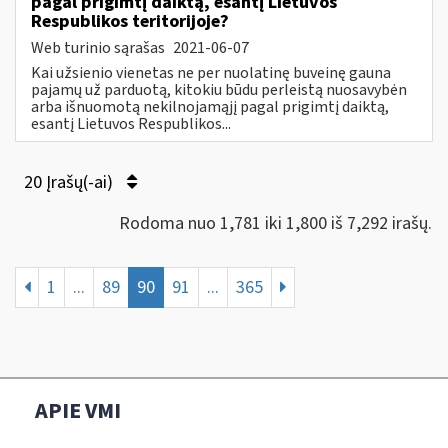
pagal prigimtį daiktą, esantį Lietuvos
Respublikos teritorijoje?
Web turinio sąrašas
2021-06-07
Kai užsienio vienetas ne per nuolatinę buveinę gauna
pajamų už parduotą, kitokiu būdu perleistą nuosavybėn
arba išnuomotą nekilnojamąjį pagal prigimtį daiktą,
esantį Lietuvos Respublikos...
20 Įrašų(-ai)
Rodoma nuo 1,781 iki 1,800 iš 7,292 irašų.
1
...
89
90
91
...
365
APIE VMI