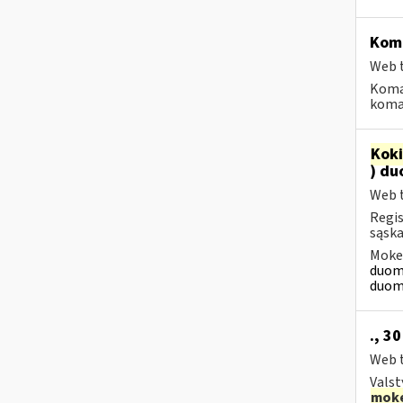
Koma
Web t
Koma
koman
Kok
) du
Web t
Regis
sąska
Mokes
duome
duome
., 3
Web t
Valst
moke