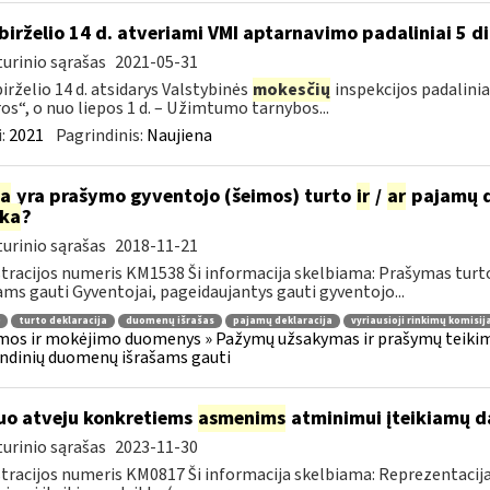
birželio 14 d. atveriami VMI aptarnavimo padaliniai 5 d
urinio sąrašas
2021-05-31
irželio 14 d. atsidarys Valstybinės
mokesčių
inspekcijos padaliniai
os“, o nuo liepos 1 d. – Užimtumo tarnybos...
:
2021
Pagrindinis:
Naujiena
ia
yra prašymo gyventojo (šeimos) turto
ir
/
ar
pajamų d
rka
?
urinio sąrašas
2018-11-21
tracijos numeris KM1538 Ši informacija skelbiama: Prašymas tur
ams gauti Gyventojai, pageidaujantys gauti gyventojo...
turto deklaracija
duomenų išrašas
pajamų deklaracija
vyriausioji rinkimų komisij
os ir mokėjimo duomenys » Pažymų užsakymas ir prašymų teikimas
ndinių duomenų išrašams gauti
uo atveju konkretiems
asmenims
atminimui įteikiamų dai
urinio sąrašas
2023-11-30
tracijos numeris KM0817 Ši informacija skelbiama: Reprezentacija