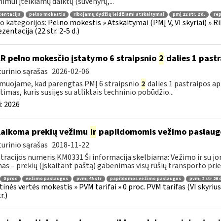
imui įteikiamų daiktų (suvenyrų,...
zentacija
pelno mokestis
ribojamų dydžių leidžiami atskaitymai
pmį 22 str. 2 d.
re
o kategorijos:
Pelno mokestis » Atskaitymai (PMĮ V, VI skyriai) » R
zentacija (22 str. 2-5 d.)
LR pelno mokesčio įstatymo 6 straipsnio
2
dalies 1 past
urinio sąrašas
2026-02-06
muojame, kad parengtas PMĮ 6 straipsnio
2
dalies 1 pastraipos a
timas, kuris susijęs su atliktais techninio pobūdžio...
:
2026
laikoma prekių vežimu
ir
papildomomis vežimo paslaug
urinio sąrašas
2018-11-22
tracijos numeris KM0331 Ši informacija skelbiama: Vežimo ir su jo
as – prekių (įskaitant paštą) gabenimas visų rūšių transporto pri
0 proc
vežimo paslaugos
pvmį 45 str
papildomos vežimo paslaugos
pvmį 2 str 26 
tinės vertės mokestis » PVM tarifai » 0 proc. PVM tarifas (VI skyri
r.)