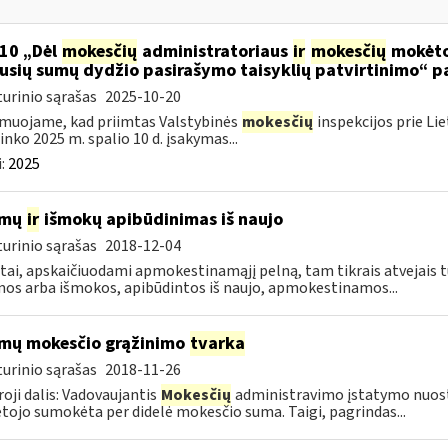
10 „Dėl
mokesčių
administratoriaus
ir
mokesčių
mokėtoj
jusių sumų dydžio pasirašymo taisyklių patvirtinimo“ p
urinio sąrašas
2025-10-20
muojame, kad priimtas Valstybinės
mokesčių
inspekcijos prie Li
ninko 2025 m. spalio 10 d. įsakymas...
:
2025
amų
ir
išmokų apibūdinimas iš naujo
urinio sąrašas
2018-12-04
tai, apskaičiuodami apmokestinamąjį pelną, tam tikrais atvejais t
os arba išmokos, apibūdintos iš naujo, apmokestinamos...
mų mokesčio grąžinimo
tvarka
urinio sąrašas
2018-11-26
oji dalis: Vadovaujantis
Mokesčių
administravimo įstatymo nuos
ojo sumokėta per didelė mokesčio suma. Taigi, pagrindas...