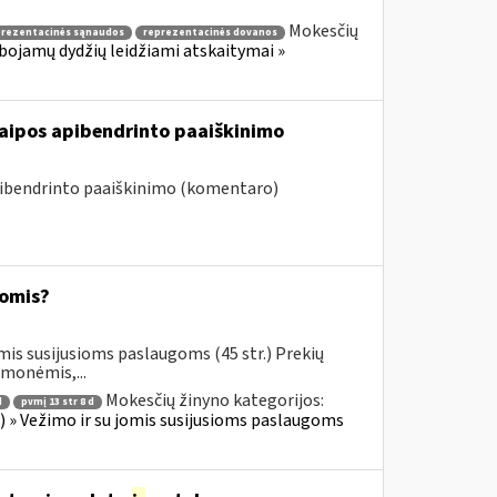
Mokesčių
prezentacinės sąnaudos
reprezentacinės dovanos
ibojamų dydžių leidžiami atskaitymai »
raipos apibendrinto paaiškinimo
pibendrinto paaiškinimo (komentaro)
omis?
mis susijusioms paslaugoms (45 str.) Prekių
emonėmis,...
Mokesčių žinyno kategorijos:
d
pvmį 13 str 8 d
us) » Vežimo ir su jomis susijusioms paslaugoms