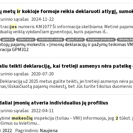
ų metų
ir
kokioje formoje reikia deklaruoti atlygį, sumok
urinio sąrašas
2024-11-22
traci
jos
numeris KM1077 Ši informacija skelbiama: Metinė pajam
idualią veiklą vykdančiam gyventojui, kuris pajamas iš...
gpm312
laikotarpis
individuali veikla
gpmį 24 str
kaupimo principas
išmokų de
tojų pajamų mokestis » Įmonių deklaracijų ir pažymų teikimas VMI
racija GPM312
liu teikti deklaraciją, kai tretieji asmenys nėra patei
urinio sąrašas
2020-07-20
 Deklaraciją už 2025 metus galite teikti, jei tretieji asmenys nėra
as/išskaičiuotą pajamų mokestį, bet Jūs turite tikslius duomenis (k
daliai įmonių atveria individualius jų profilius
urinio sąrašas
2022-04-11
ybinė
mokesčių
inspekcija (toliau – VMI) informuoja, jog
2
tūkst. 
šimus su kvietimu...
:
2022
Pagrindinis:
Naujiena