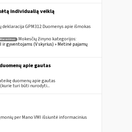
ėtą individualią veiklą
ų deklaracija GPM312 Duomenys apie išmokas
Mokesčių žinyno kategorijos:
klaravimas
 ir gyventojams (V skyrius) » Metinė pajamų
kę duomenų apie gautas
 pateikę duomenų apie gautas
urie turi būti nurodyti...
įmonių per Mano VMI išsiuntė informacinius