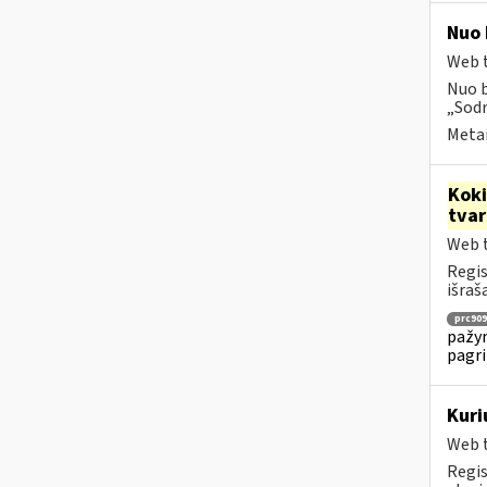
Nuo 
Web t
Nuo b
„Sodr
Metai
Kok
tva
Web t
Regis
išraš
prc909
pažym
pagri
Kuri
Web t
Regis