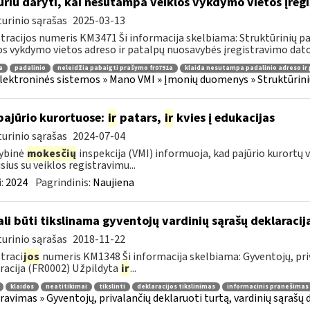
uriu daryti, kai nesutampa veiklos vykdymo vietos įre
urinio sąrašas
2025-03-13
tracijos numeris KM3471 Ši informacija skelbiama: Struktūrinių
os vykdymo vietos adreso ir patalpų nuosavybės įregistravimo datos 
a
padalinio
neleidžia pabaigti prašymo fr0791a
klaida nesutampa padalinio adreso ir 
lektroninės sistemos » Mano VMI » Įmonių duomenys » Struktūrin
pajūrio kurortuose:
ir
patars,
ir
kvies į edukacijas
urinio sąrašas
2024-07-04
ybinė
mokesčių
inspekcija (VMI) informuoja, kad pajūrio kurortų v
usius su veiklos registravimu...
:
2024
Pagrindinis:
Naujiena
li būti tikslinama gyventojų vardinių sąrašų deklaraci
urinio sąrašas
2018-11-22
traci
jos
numeris KM1348 Ši informacija skelbiama: Gyventojų, priv
racija (FR0002) Užpildyta
ir
...
klaidos
neatitikimai
tikslinti
deklaracijos tikslinimas
informacinis pranešimas
ravimas » Gyventojų, privalančių deklaruoti turtą, vardinių sąrašų 