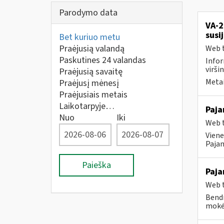
Parodymo data
VA-2
susi
Bet kuriuo metu
Praėjusią valandą
Web t
Paskutines 24 valandas
Infor
virši
Praėjusią savaitę
Metai
Praėjusį mėnesį
Praėjusiais metais
Laikotarpyje…
Paj
Nuo
Iki
Web t
Viene
Pajam
Paieška
Paja
Web t
Bendr
mokėt