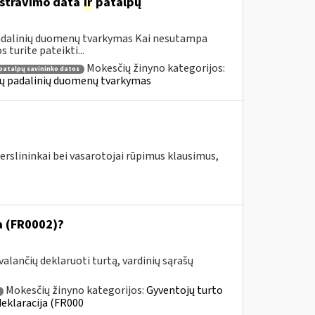
gistravimo data
ir
patalpų
 padalinių duomenų tvarkymas Kai nesutampa
turite pateikti...
Mokesčių žinyno kategorijos:
patalpų savininko datos
ių padalinių duomenų tvarkymas
erslininkai bei vasarotojai rūpimus klausimus,
ja (FR0002)?
alančių deklaruoti turtą, vardinių sąrašų
Mokesčių žinyno kategorijos:
Gyventojų turto
deklaracija (FR000