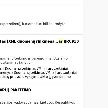
(sprendimu), kuriame turi būti nurodyta
itas (XML duomenų rinkmena...
ar
RRC910
duomenų teikimo įsipareigojimai Užsienio
itarimas (angl....
 » Duomenų teikimas VMI » Tarptautiniai
menys » Duomenų teikimas VMI » Tarptautiniai
tinių prievolių vykdymo akto įgyvendinimo
ARŲ) PAKEITIMO
isterijos, vadovaudamasi Lietuvos Respublikos