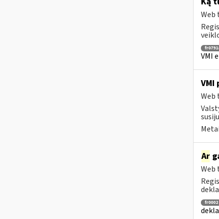
Ką t
Web t
Regis
veikl
fr0791
VMI e
VMI 
Web t
Valst
susij
Metai
Ar
ga
Web t
Regis
dekla
fr0002
dekla