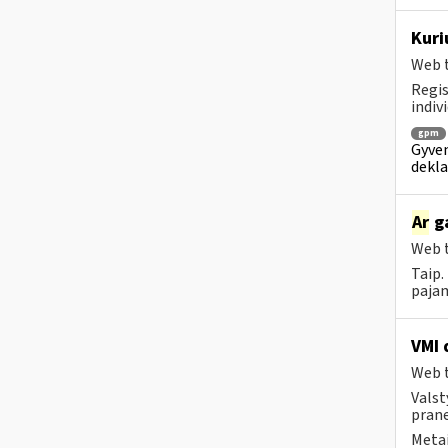
Kuri
Web t
Regis
indiv
gpm
Gyven
dekla
Ar
ga
Web t
Taip.
pajam
VMI 
Web t
Valst
prane
Metai