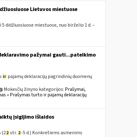
idžiuosiuose Lietuvos miestuose
 5 didžiuosiuose miestuose, nuo birželio 1 d. –
eklaravimo pažymai gauti...pateikimo
to
ir
pajamų deklaracijų pagrindinių duomenų
Mokesčių žinyno kategorijos:
Prašymai,
a
 » Prašymas turto ir pajamų deklaracijų
ktų įsigijimo išlaidos
 (2
2
str.
2
-5 d.) Konkretiems asmenims