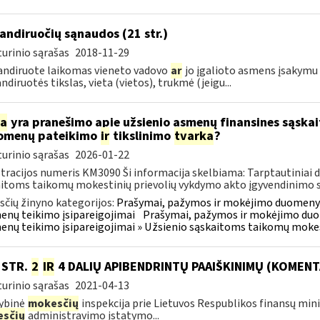
ndiruočių sąnaudos (21 str.)
urinio sąrašas
2018-11-29
ndiruote laikomas vieneto vadovo
ar
jo įgalioto asmens įsakymu 
diruotės tikslas, vieta (vietos), trukmė (jeigu...
ia
yra pranešimo apie užsienio asmenų finansines sąska
omenų pateikimo
ir
tikslinimo
tvarka
?
urinio sąrašas
2026-01-22
tracijos numeris KM3090 Ši informacija skelbiama: Tarptautiniai 
itoms taikomų mokestinių prievolių vykdymo akto įgyvendinimo sus
čių žinyno kategorijos:
Prašymai, pažymos ir mokėjimo duomenys
nų teikimo įsipareigojimai
Prašymai, pažymos ir mokėjimo duo
nų teikimo įsipareigojimai » Užsienio sąskaitoms taikomų mokes
0 STR.
2
IR
4 DALIŲ APIBENDRINTŲ PAAIŠKINIMŲ (KOMENT
urinio sąrašas
2021-04-13
ybinė
mokesčių
inspekcija prie Lietuvos Respublikos finansų min
sčių
administravimo įstatymo...