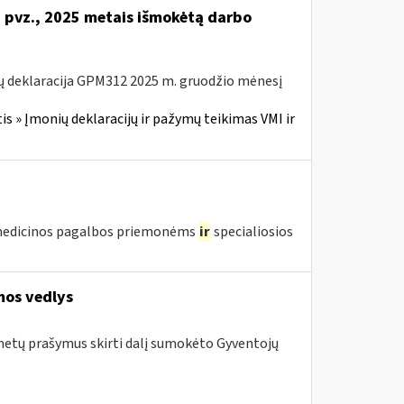
i pvz., 2025 metais išmokėtą darbo
ų deklaracija GPM312 2025 m. gruodžio mėnesį
 » Įmonių deklaracijų ir pažymų teikimas VMI ir
edicinos pagalbos priemonėms
ir
specialiosios
mos vedlys
 metų prašymus skirti dalį sumokėto Gyventojų