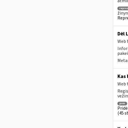
atmin
repre
žinyn
Repre
Dėl 
Web t
Infor
pakei
Metai
Kas 
Web t
Regis
vežim
pvm
Pridė
(45 st