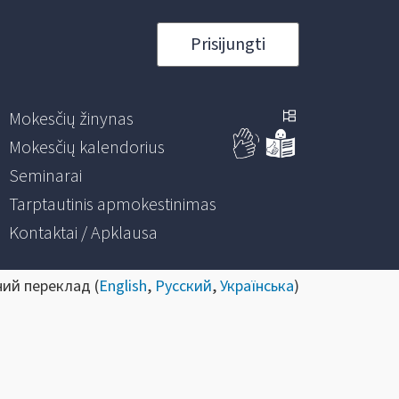
Prisijungti
Mokesčių žinynas
Mokesčių kalendorius
Seminarai
Tarptautinis apmokestinimas
Kontaktai / Apklausa
ний переклад (
English
,
Русский
,
Українська
)