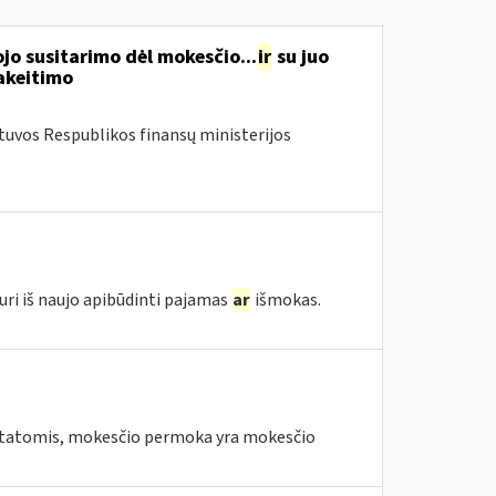
o susitarimo dėl mokesčio...
ir
su juo
akeitimo
etuvos Respublikos finansų ministerijos
uri iš naujo apibūdinti pajamas
ar
išmokas.
tatomis, mokesčio permoka yra mokesčio