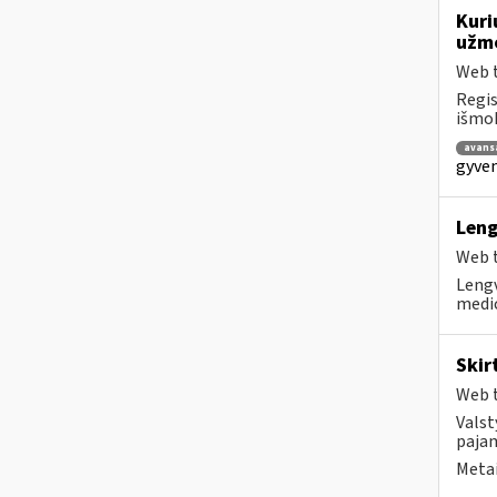
Kuri
užmo
Web t
Regis
išmok
avans
gyven
Leng
Web t
Lengv
medic
Skir
Web t
Valst
pajam
Metai