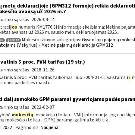
ų metų deklaracijoje (GPM312 formoje) reikia deklaruot
kesčio avansą už 2026 m.?
urinio sąrašas
2026-04-14
traci
jos
numeris KM1776 Ši informacija skelbiama: Metinė pajam
ėtas avansas už 2026 m. sausio mėn. deklaruojamas 2025...
Mokesčių žinyno kategorijos:
Gyventojų pajamų mokestis
as
gpm312
tojams (V skyrius) » Metinė pajamų deklaracija GPM312
vatinis 5 proc. PVM tarifas (19 str.)
urinio sąrašas
2018-11-26
atinis 5 proc. PVM tarifas taikomas: nuo 2004-01-01 vaistams
ir
m
ininės paskirties maisto...
ti dalį sumokėto GPM paramai gyventojams padės para
urinio sąrašas
2022-02-07
ybinė
mokesčių
inspekcija (toliau – VMI) informuoja, jog nuo šių
ų mokesčio (toliau – GPM) paramai galima teikti tik...
:
2022
Pagrindinis:
Naujiena