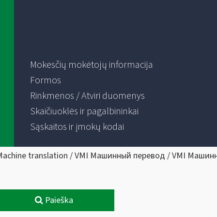
Mokesčių mokėtojų informacija
Formos
Rinkmenos / Atviri duomenys
Skaičiuoklės ir pagalbininkai
Sąskaitos ir įmokų kodai
Machine translation / VMI Машинный перевод / VMI Машин
Paieška