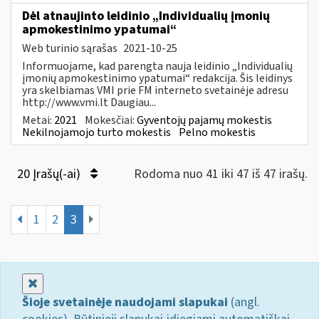
Dėl atnaujinto leidinio „Individualių įmonių
apmokestinimo ypatumai“
Web turinio sąrašas
2021-10-25
Informuojame, kad parengta nauja leidinio „Individualių
įmonių apmokestinimo ypatumai“ redakcija. Šis leidinys
yra skelbiamas VMI prie FM interneto svetainėje adresu
http://www.vmi.lt Daugiau...
Metai:
2021
Mokesčiai:
Gyventojų pajamų mokestis
Nekilnojamojo turto mokestis
Pelno mokestis
20 Įrašų(-ai)
Rodoma nuo 41 iki 47 iš 47 irašų.
1
2
3
Uždaryti
Šioje svetainėje naudojami slapukai
(angl.