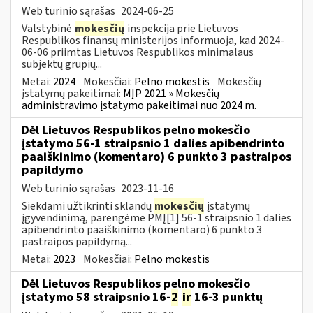
Web turinio sąrašas
2024-06-25
Valstybinė
mokesčių
inspekcija prie Lietuvos
Respublikos finansų ministerijos informuoja, kad 2024-
06-06 priimtas Lietuvos Respublikos minimalaus
subjektų grupių...
Metai:
2024
Mokesčiai:
Pelno mokestis
Mokesčių
įstatymų pakeitimai:
MĮP 2021 » Mokesčių
administravimo įstatymo pakeitimai nuo 2024 m.
Dėl Lietuvos Respublikos pelno mokesčio
įstatymo 56-1 straipsnio 1 dalies apibendrinto
paaiškinimo (komentaro) 6 punkto 3 pastraipos
papildymo
Web turinio sąrašas
2023-11-16
Siekdami užtikrinti sklandų
mokesčių
įstatymų
įgyvendinimą, parengėme PMĮ[1] 56-1 straipsnio 1 dalies
apibendrinto paaiškinimo (komentaro) 6 punkto 3
pastraipos papildymą...
Metai:
2023
Mokesčiai:
Pelno mokestis
Dėl Lietuvos Respublikos pelno mokesčio
įstatymo 58 straipsnio 16-
2
ir
16-3 punktų