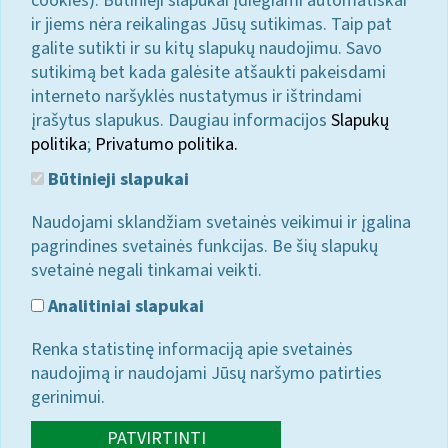
cookies). Būtinieji slapukai įdiegiami automatiškai
ir jiems nėra reikalingas Jūsų sutikimas. Taip pat
galite sutikti ir su kitų slapukų naudojimu. Savo
sutikimą bet kada galėsite atšaukti pakeisdami
interneto naršyklės nustatymus ir ištrindami
įrašytus slapukus. Daugiau informacijos
Slapukų
politika
;
Privatumo politika.
Būtinieji slapukai
Naudojami sklandžiam svetainės veikimui ir įgalina
pagrindines svetainės funkcijas. Be šių slapukų
svetainė negali tinkamai veikti.
Analitiniai slapukai
Renka statistinę informaciją apie svetainės
naudojimą ir naudojami Jūsų naršymo patirties
gerinimui.
PATVIRTINTI