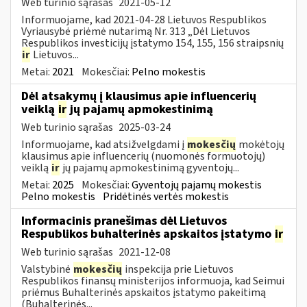
Web turinio sąrašas
2021-05-12
Informuojame, kad 2021-04-28 Lietuvos Respublikos
Vyriausybė priėmė nutarimą Nr. 313 „Dėl Lietuvos
Respublikos investicijų įstatymo 154, 155, 156 straipsnių
ir
Lietuvos...
Metai:
2021
Mokesčiai:
Pelno mokestis
Dėl atsakymų į klausimus apie influencerių
veiklą
ir
jų pajamų apmokestinimą
Web turinio sąrašas
2025-03-24
Informuojame, kad atsižvelgdami į
mokesčių
mokėtojų
klausimus apie influencerių (nuomonės formuotojų)
veiklą
ir
jų pajamų apmokestinimą gyventojų...
Metai:
2025
Mokesčiai:
Gyventojų pajamų mokestis
Pelno mokestis
Pridėtinės vertės mokestis
Informacinis pranešimas dėl Lietuvos
Respublikos buhalterinės apskaitos įstatymo
ir
Web turinio sąrašas
2021-12-08
Valstybinė
mokesčių
inspekcija prie Lietuvos
Respublikos finansų ministerijos informuoja, kad Seimui
priėmus Buhalterinės apskaitos įstatymo pakeitimą
(Buhalterinės...