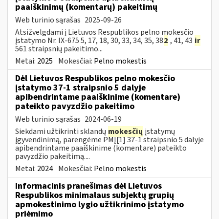
paaiškinimų (komentarų) pakeitimų
Web turinio sąrašas
2025-09-26
Atsižvelgdami į Lietuvos Respublikos pelno mokesčio
įstatymo Nr. IX-675 5, 17, 18, 30, 33, 34, 35, 38
2
, 41, 43
ir
561 straipsnių pakeitimo...
Metai:
2025
Mokesčiai:
Pelno mokestis
Dėl Lietuvos Respublikos pelno mokesčio
įstatymo 37-1 straipsnio 5 dalyje
apibendrintame paaiškinime (komentare)
pateikto pavyzdžio pakeitimo
Web turinio sąrašas
2024-06-19
Siekdami užtikrinti sklandų
mokesčių
įstatymų
įgyvendinimą, parengėme PMĮ[1] 37-1 straipsnio 5 dalyje
apibendrintame paaiškinime (komentare) pateikto
pavyzdžio pakeitimą....
Metai:
2024
Mokesčiai:
Pelno mokestis
Informacinis pranešimas dėl Lietuvos
Respublikos minimalaus subjektų grupių
apmokestinimo lygio užtikrinimo įstatymo
priėmimo