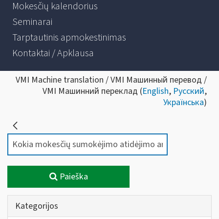
Mokesčių kalendorius
Seminarai
Tarptautinis apmokestinimas
Kontaktai / Apklausa
VMI Machine translation / VMI Машинный перевод /
VMI Машинний переклад (
English
,
Русский
,
Українська
)
Paieška
Kategorijos