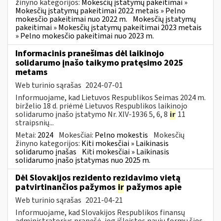
žinyno kategorijos:
Mokesčių įstatymų pakeitimai »
Mokesčių įstatymų pakeitimai 2022 metais » Pelno
mokesčio pakeitimai nuo 2022 m.
Mokesčių įstatymų
pakeitimai » Mokesčių įstatymų pakeitimai 2023 metais
» Pelno mokesčio pakeitimai nuo 2023 m.
Informacinis pranešimas dėl laikinojo
solidarumo įnašo taikymo pratęsimo 2025
metams
Web turinio sąrašas
2024-07-01
Informuojame, kad Lietuvos Respublikos Seimas 2024 m.
birželio 18 d. priėmė Lietuvos Respublikos laikinojo
solidarumo įnašo įstatymo Nr. XIV-1936 5, 6, 8
ir
11
straipsnių...
Metai:
2024
Mokesčiai:
Pelno mokestis
Mokesčių
žinyno kategorijos:
Kiti mokesčiai » Laikinasis
solidarumo įnašas
Kiti mokesčiai » Laikinasis
solidarumo įnašo įstatymas nuo 2025 m.
Dėl Slovakijos rezidento rezidavimo vietą
patvirtinančios pažymos
ir
pažymos apie
Web turinio sąrašas
2021-04-21
Informuojame, kad Slovakijos Respublikos finansų
administratorius pranešė, jog išleistos naujų formų šios