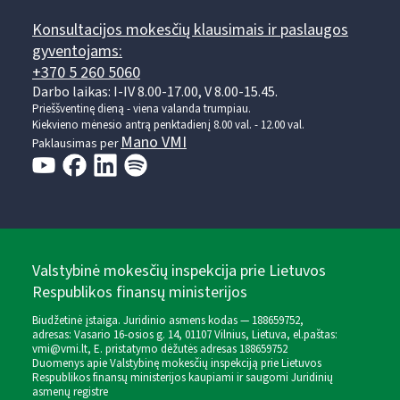
Konsultacijos mokesčių klausimais ir paslaugos
gyventojams:
+370 5 260 5060
Darbo laikas: I-IV 8.00-17.00, V 8.00-15.45.
Prieššventinę dieną - viena valanda trumpiau.
Kiekvieno mėnesio antrą penktadienį 8.00 val. - 12.00 val.
Mano VMI
Paklausimas per
Valstybinė mokesčių inspekcija prie Lietuvos
Respublikos finansų ministerijos
Biudžetinė įstaiga. Juridinio asmens kodas — 188659752,
adresas: Vasario 16-osios g. 14, 01107 Vilnius, Lietuva, el.paštas:
vmi@vmi.lt
, E. pristatymo dėžutės adresas 188659752
Duomenys apie Valstybinę mokesčių inspekciją prie Lietuvos
Respublikos finansų ministerijos kaupiami ir saugomi Juridinių
asmenų registre