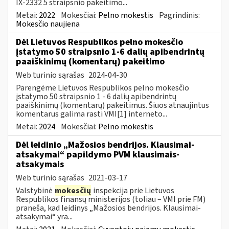
IX-2332 5 straipsnio pakeitimo...
Metai:
2022
Mokesčiai:
Pelno mokestis
Pagrindinis:
Mokesčio naujiena
Dėl Lietuvos Respublikos pelno mokesčio
įstatymo 50 straipsnio 1-6 dalių apibendrintų
paaiškinimų (komentarų) pakeitimo
Web turinio sąrašas
2024-04-30
Parengėme Lietuvos Respublikos pelno mokesčio
įstatymo 50 straipsnio 1 - 6 dalių apibendrintų
paaiškinimų (komentarų) pakeitimus. Šiuos atnaujintus
komentarus galima rasti VMI[1] interneto...
Metai:
2024
Mokesčiai:
Pelno mokestis
Dėl leidinio „Mažosios bendrijos. Klausimai-
atsakymai“ papildymo PVM klausimais-
atsakymais
Web turinio sąrašas
2021-03-17
Valstybinė
mokesčių
inspekcija prie Lietuvos
Respublikos finansų ministerijos (toliau – VMI prie FM)
praneša, kad leidinys „Mažosios bendrijos. Klausimai-
atsakymai“ yra...