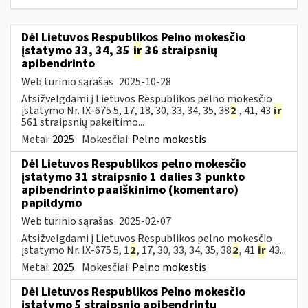
Dėl Lietuvos Respublikos Pelno mokesčio
įstatymo 33, 34, 35
ir
36 straipsnių
apibendrinto
Web turinio sąrašas
2025-10-28
Atsižvelgdami į Lietuvos Respublikos pelno mokesčio
įstatymo Nr. IX-675 5, 17, 18, 30, 33, 34, 35, 38
2
, 41, 43
ir
561 straipsnių pakeitimo...
Metai:
2025
Mokesčiai:
Pelno mokestis
Dėl Lietuvos Respublikos pelno mokesčio
įstatymo 31 straipsnio 1 dalies 3 punkto
apibendrinto paaiškinimo (komentaro)
papildymo
Web turinio sąrašas
2025-02-07
Atsižvelgdami į Lietuvos Respublikos pelno mokesčio
įstatymo Nr. IX-675 5, 1
2
, 17, 30, 33, 34, 35, 38
2
, 41
ir
43...
Metai:
2025
Mokesčiai:
Pelno mokestis
Dėl Lietuvos Respublikos Pelno mokesčio
įstatymo 5 straipsnio apibendrintų