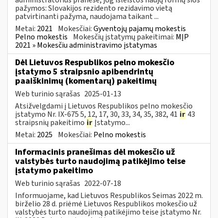
pažymos: Slovakijos rezidento rezidavimo vietą
patvirtinanti pažyma, naudojama taikant ...
Metai:
2021
Mokesčiai:
Gyventojų pajamų mokestis
Pelno mokestis
Mokesčių įstatymų pakeitimai:
MĮP
2021 » Mokesčiu administravimo įstatymas
Dėl Lietuvos Respublikos pelno mokesčio
įstatymo 5 straipsnio apibendrintų
paaiškinimų (komentarų) pakeitimų
Web turinio sąrašas
2025-01-13
Atsižvelgdami į Lietuvos Respublikos pelno mokesčio
įstatymo Nr. IX-675 5, 12, 17, 30, 33, 34, 35, 382, 41
ir
43
straipsnių pakeitimo
ir
Įstatymo...
Metai:
2025
Mokesčiai:
Pelno mokestis
Informacinis pranešimas dėl mokesčio už
valstybės turto naudojimą patikėjimo teise
įstatymo pakeitimo
Web turinio sąrašas
2022-07-18
Informuojame, kad Lietuvos Respublikos Seimas 2022 m.
birželio 28 d. priėmė Lietuvos Respublikos mokesčio už
valstybės turto naudojimą patikėjimo teise įstatymo Nr.