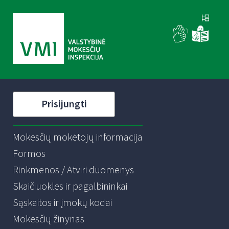
Prisijungti
Mokesčių mokėtojų informacija
Formos
Rinkmenos / Atviri duomenys
Skaičiuoklės ir pagalbininkai
Sąskaitos ir įmokų kodai
Mokesčių žinynas