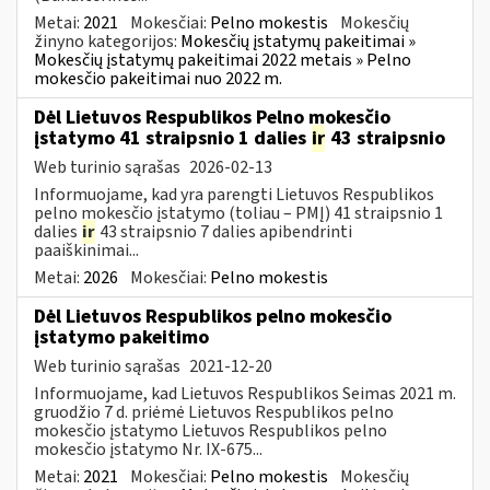
Metai:
2021
Mokesčiai:
Pelno mokestis
Mokesčių
žinyno kategorijos:
Mokesčių įstatymų pakeitimai »
Mokesčių įstatymų pakeitimai 2022 metais » Pelno
mokesčio pakeitimai nuo 2022 m.
Dėl Lietuvos Respublikos Pelno mokesčio
įstatymo 41 straipsnio 1 dalies
ir
43 straipsnio
Web turinio sąrašas
2026-02-13
Informuojame, kad yra parengti Lietuvos Respublikos
pelno mokesčio įstatymo (toliau – PMĮ) 41 straipsnio 1
dalies
ir
43 straipsnio 7 dalies apibendrinti
paaiškinimai...
Metai:
2026
Mokesčiai:
Pelno mokestis
Dėl Lietuvos Respublikos pelno mokesčio
įstatymo pakeitimo
Web turinio sąrašas
2021-12-20
Informuojame, kad Lietuvos Respublikos Seimas 2021 m.
gruodžio 7 d. priėmė Lietuvos Respublikos pelno
mokesčio įstatymo Lietuvos Respublikos pelno
mokesčio įstatymo Nr. IX-675...
Metai:
2021
Mokesčiai:
Pelno mokestis
Mokesčių