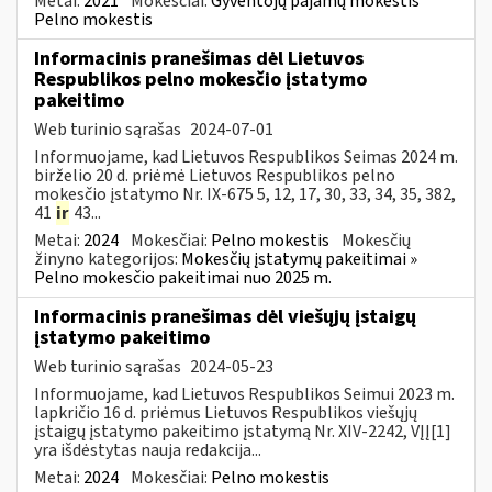
Metai:
2021
Mokesčiai:
Gyventojų pajamų mokestis
Pelno mokestis
Informacinis pranešimas dėl Lietuvos
Respublikos pelno mokesčio įstatymo
pakeitimo
Web turinio sąrašas
2024-07-01
Informuojame, kad Lietuvos Respublikos Seimas 2024 m.
birželio 20 d. priėmė Lietuvos Respublikos pelno
mokesčio įstatymo Nr. IX-675 5, 12, 17, 30, 33, 34, 35, 382,
41
ir
43...
Metai:
2024
Mokesčiai:
Pelno mokestis
Mokesčių
žinyno kategorijos:
Mokesčių įstatymų pakeitimai »
Pelno mokesčio pakeitimai nuo 2025 m.
Informacinis pranešimas dėl viešųjų įstaigų
įstatymo pakeitimo
Web turinio sąrašas
2024-05-23
Informuojame, kad Lietuvos Respublikos Seimui 2023 m.
lapkričio 16 d. priėmus Lietuvos Respublikos viešųjų
įstaigų įstatymo pakeitimo įstatymą Nr. XIV-2242, VĮĮ[1]
yra išdėstytas nauja redakcija...
Metai:
2024
Mokesčiai:
Pelno mokestis