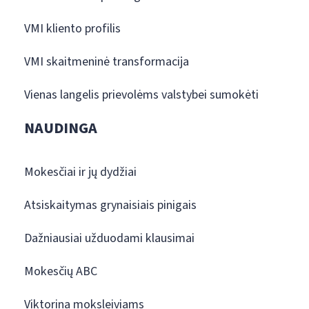
VMI kliento profilis
VMI skaitmeninė transformacija
Vienas langelis prievolėms valstybei sumokėti
NAUDINGA
Mokesčiai ir jų dydžiai
Atsiskaitymas grynaisiais pinigais
Dažniausiai užduodami klausimai
Mokesčių ABC
Viktorina moksleiviams