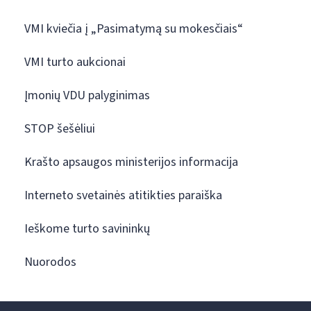
VMI kviečia į „Pasimatymą su mokesčiais“
VMI turto aukcionai
Įmonių VDU palyginimas
STOP šešėliui
Krašto apsaugos ministerijos informacija
Interneto svetainės atitikties paraiška
Ieškome turto savininkų
Nuorodos