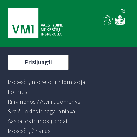
Prisijungti
Mokesčių mokėtojų informacija
Formos
Rinkmenos / Atviri duomenys
Skaičiuoklės ir pagalbininkai
Sąskaitos ir įmokų kodai
Mokesčių žinynas