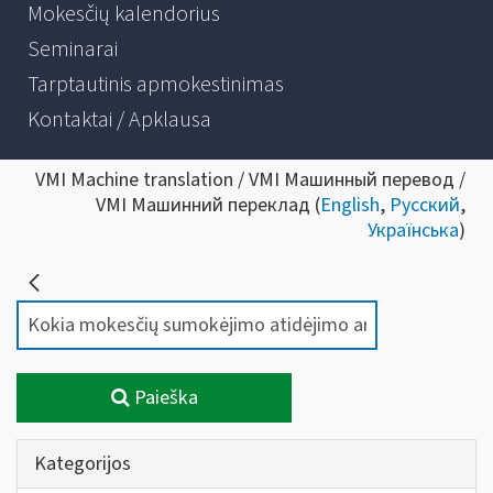
Mokesčių kalendorius
Seminarai
Tarptautinis apmokestinimas
Kontaktai / Apklausa
VMI Machine translation / VMI Машинный перевод /
VMI Машинний переклад (
English
,
Русский
,
Українська
)
Paieška
Kategorijos