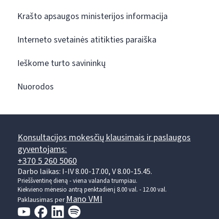
Krašto apsaugos ministerijos informacija
Interneto svetainės atitikties paraiška
Ieškome turto savininkų
Nuorodos
Konsultacijos mokesčių klausimais ir paslaugos
gyventojams:
+370 5 260 5060
Darbo laikas: I-IV 8.00-17.00, V 8.00-15.45.
Prieššventinę dieną - viena valanda trumpiau.
Kiekvieno mėnesio antrą penktadienį 8.00 val. - 12.00 val.
Mano VMI
Paklausimas per