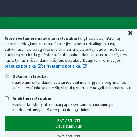
Valstybinė mokesčių inspekcija prie Lietuvos
U
Respublikos finansų ministerijos
Šioje svetainėje naudojami slapukai
(angl. cookies). Būtinieji
slapukai įdiegiami automatiškai ir jiems nėra reikalingas Jūsų
Biudžetinė įstaiga. Juridinio asmens kodas — 188659752,
sutikimas. Taip pat galite sutikti ir su kitų slapukų naudojimu. Savo
adresas: Vasario 16-osios g. 14, 01107 Vilnius, Lietuva, el.paštas:
sutikimą bet kada galėsite atšaukti pakeisdami interneto naršyklės
vmi@vmi.lt
, E. pristatymo dėžutės adresas 188659752
nustatymus ir ištrindami įrašytus slapukus. Daugiau informacijos
Duomenys apie Valstybinę mokesčių inspekciją prie Lietuvos
Slapukų politika
;
Privatumo politika.
Respublikos finansų ministerijos kaupiami ir saugomi Juridinių
asmenų registre
Būtinieji slapukai
Naudojami sklandžiam svetainės veikimui ir įgalina pagrindines
svetainės funkcijas. Be šių slapukų svetainė negali tinkamai veikti.
Analitiniai slapukai
Renka statistinę informaciją apie svetainės naudojimą ir
naudojami Jūsų naršymo patirties gerinimui.
PATVIRTINTI
Visus slapukus