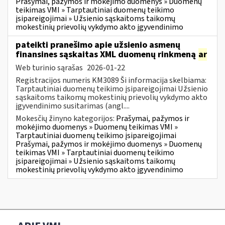
Prašymai, pažymos ir mokėjimo duomenys » Duomenų
teikimas VMI » Tarptautiniai duomenų teikimo
įsipareigojimai » Užsienio sąskaitoms taikomų
mokestinių prievolių vykdymo akto įgyvendinimo
pateikti pranešimo apie užsienio asmenų
finansines sąskaitas XML duomenų rinkmeną
ar
Web turinio sąrašas
2026-01-22
Registracijos numeris KM3089 Ši informacija skelbiama:
Tarptautiniai duomenų teikimo įsipareigojimai Užsienio
sąskaitoms taikomų mokestinių prievolių vykdymo akto
įgyvendinimo susitarimas (angl....
Mokesčių žinyno kategorijos:
Prašymai, pažymos ir
mokėjimo duomenys » Duomenų teikimas VMI »
Tarptautiniai duomenų teikimo įsipareigojimai
Prašymai, pažymos ir mokėjimo duomenys » Duomenų
teikimas VMI » Tarptautiniai duomenų teikimo
įsipareigojimai » Užsienio sąskaitoms taikomų
mokestinių prievolių vykdymo akto įgyvendinimo