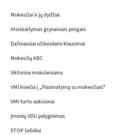
Mokesčiai ir jų dydžiai
Atsiskaitymas grynaisiais pinigais
Dažniausiai užduodami klausimai
Mokesčių ABC
Viktorina moksleiviams
VMI kviečia į „Pasimatymą su mokesčiais“
VMI turto aukcionai
Įmonių VDU palyginimas
STOP šešėliui