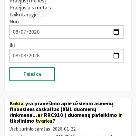
Praėjusį mėnesį
Praėjusiais metais
Laikotarpyje…
Nuo
Iki
Paieška
Kokia
yra pranešimo apie užsienio asmenų
finansines sąskaitas (XML duomenų
rinkmena...
ar
RRC910 ) duomenų pateikimo
ir
tikslinimo
tvarka
?
Web turinio sąrašas
2026-01-22