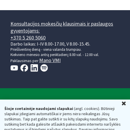
Konsultacijos mokesčių klausimais ir paslaugos
gyventojams:
+370 5 260 5060
Darbo laikas: I-IV 8.00-17.00, V 8.00-15.45.
Prieššventinę dieną - viena valanda trumpiau.
Kiekvieno mėnesio antrą penktadienį 8.00 val. - 12.00 val.
Mano VMI
Paklausimas per
Valstybinė mokesčių inspekcija prie Lietuvos
U
Respublikos finansų ministerijos
Šioje svetainėje naudojami slapukai
(angl. cookies). Būtinieji
slapukai įdiegiami automatiškai ir jiems nėra reikalingas Jūsų
Biudžetinė įstaiga. Juridinio asmens kodas — 188659752,
sutikimas. Taip pat galite sutikti ir su kitų slapukų naudojimu. Savo
adresas: Vasario 16-osios g. 14, 01107 Vilnius, Lietuva, el.paštas:
sutikimą bet kada galėsite atšaukti pakeisdami interneto naršyklės
vmi@vmi.lt
, E. pristatymo dėžutės adresas 188659752
nustatymus ir ištrindami įrašytus slapukus. Daugiau informacijos