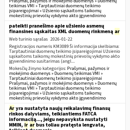
Prašymai, pažymos ir mokėjimo duomenys » Duomenų
teikimas VMI » Tarptautiniai duomenų teikimo
įsipareigojimai » Užsienio sąskaitoms taikomų
mokestinių prievolių vykdymo akto įgyvendinimo
pateikti pranešimo apie užsienio asmenų
finansines sąskaitas XML duomenų rinkmeną
ar
Web turinio sąrašas
2026-01-22
Registracijos numeris KM3089 Ši informacija skelbiama:
Tarptautiniai duomenų teikimo įsipareigojimai Užsienio
sąskaitoms taikomų mokestinių prievolių vykdymo akto
įgyvendinimo susitarimas (angl....
Mokesčių žinyno kategorijos:
Prašymai, pažymos ir
mokėjimo duomenys » Duomenų teikimas VMI »
Tarptautiniai duomenų teikimo įsipareigojimai
Prašymai, pažymos ir mokėjimo duomenys » Duomenų
teikimas VMI » Tarptautiniai duomenų teikimo
įsipareigojimai » Užsienio sąskaitoms taikomų
mokestinių prievolių vykdymo akto įgyvendinimo
Ar
yra nustatyta naujų reikalavimų finansų
rinkos dalyviams, teikiantiems FATCA
informaciją..., jeigu nepavyksta nustatyti
MMIN,
ir
ar
bus toliau pratęsta lengvata,