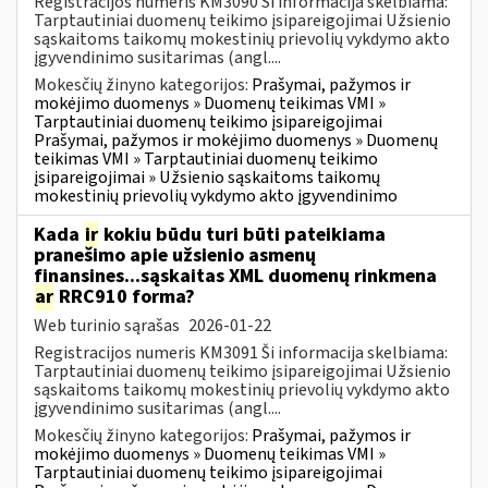
Registracijos numeris KM3090 Ši informacija skelbiama:
Tarptautiniai duomenų teikimo įsipareigojimai Užsienio
sąskaitoms taikomų mokestinių prievolių vykdymo akto
įgyvendinimo susitarimas (angl....
Mokesčių žinyno kategorijos:
Prašymai, pažymos ir
mokėjimo duomenys » Duomenų teikimas VMI »
Tarptautiniai duomenų teikimo įsipareigojimai
Prašymai, pažymos ir mokėjimo duomenys » Duomenų
teikimas VMI » Tarptautiniai duomenų teikimo
įsipareigojimai » Užsienio sąskaitoms taikomų
mokestinių prievolių vykdymo akto įgyvendinimo
Kada
ir
kokiu būdu turi būti pateikiama
pranešimo apie užsienio asmenų
finansines...sąskaitas XML duomenų rinkmena
ar
RRC910 forma?
Web turinio sąrašas
2026-01-22
Registracijos numeris KM3091 Ši informacija skelbiama:
Tarptautiniai duomenų teikimo įsipareigojimai Užsienio
sąskaitoms taikomų mokestinių prievolių vykdymo akto
įgyvendinimo susitarimas (angl....
Mokesčių žinyno kategorijos:
Prašymai, pažymos ir
mokėjimo duomenys » Duomenų teikimas VMI »
Tarptautiniai duomenų teikimo įsipareigojimai