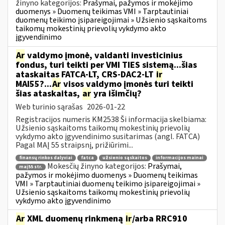
žinyno kategorijos:
Prašymai, pažymos ir mokėjimo
duomenys » Duomenų teikimas VMI » Tarptautiniai
duomenų teikimo įsipareigojimai » Užsienio sąskaitoms
taikomų mokestinių prievolių vykdymo akto
įgyvendinimo
Ar
valdymo įmonė, valdanti investicinius
fondus, turi teikti per VMI TIES sistemą...šias
ataskaitas FATCA-LT, CRS-DAC2-LT
ir
MAI55?...
Ar
visos valdymo įmonės turi teikti
šias ataskaitas,
ar
yra išimčių?
Web turinio sąrašas
2026-01-22
Registracijos numeris KM2538 Ši informacija skelbiama:
Užsienio sąskaitoms taikomų mokestinių prievolių
vykdymo akto įgyvendinimo susitarimas (angl. FATCA)
Pagal MAĮ 55 straipsnį, prižiūrimi...
finansų rinkos dalyviai
fatca
užsienio sąskaitos
informacijos mainai
Mokesčių žinyno kategorijos:
Prašymai,
maį55 str.
pažymos ir mokėjimo duomenys » Duomenų teikimas
VMI » Tarptautiniai duomenų teikimo įsipareigojimai »
Užsienio sąskaitoms taikomų mokestinių prievolių
vykdymo akto įgyvendinimo
Ar
XML duomenų rinkmeną
ir
/arba RRC910