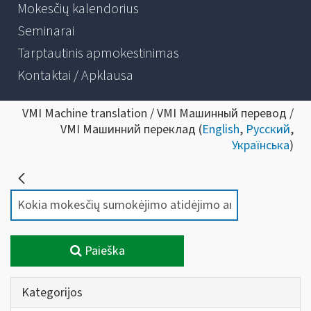
Mokesčių kalendorius
Seminarai
Tarptautinis apmokestinimas
Kontaktai / Apklausa
VMI Machine translation / VMI Машинный перевод /
VMI Машинний переклад (
English
,
Русский
,
Українська
)
Paieška
Kategorijos