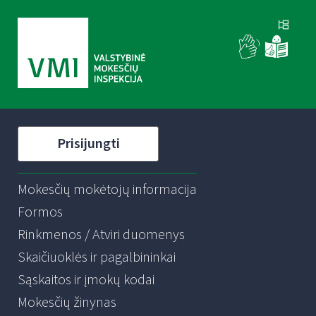
Prisijungti
Mokesčių mokėtojų informacija
Formos
Rinkmenos / Atviri duomenys
Skaičiuoklės ir pagalbininkai
Sąskaitos ir įmokų kodai
Mokesčių žinynas