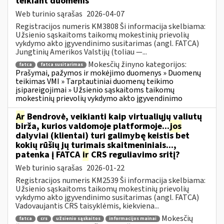
teikiant duomenis
Web turinio sąrašas
2026-04-07
Registracijos numeris KM3808 Ši informacija skelbiama:
Užsienio sąskaitoms taikomų mokestinių prievolių
vykdymo akto įgyvendinimo susitarimas (angl. FATCA)
Jungtinių Amerikos Valstijų (toliau —...
Mokesčių žinyno kategorijos:
fatca
fatca susitarimas
Prašymai, pažymos ir mokėjimo duomenys » Duomenų
teikimas VMI » Tarptautiniai duomenų teikimo
įsipareigojimai » Užsienio sąskaitoms taikomų
mokestinių prievolių vykdymo akto įgyvendinimo
Ar
Bendrovė, veikianti kaip virtualiųjų valiutų
birža, kurios valdomoje platformoje...
jos
dalyviai (klientai) turi galimybę keistis bet
kokių rūšių jų turimais skaitmeniniais...,
patenka į FATCA
ir
CRS reguliavimo sritį?
Web turinio sąrašas
2026-01-22
Registracijos numeris KM2539 Ši informacija skelbiama:
Užsienio sąskaitoms taikomų mokestinių prievolių
vykdymo akto įgyvendinimo susitarimas (angl. FATCA)
Vadovaujantis CRS taisyklėmis, kiekviena...
Mokesčių
fatca
crs
užsienio sąskaitos
informacijos mainai