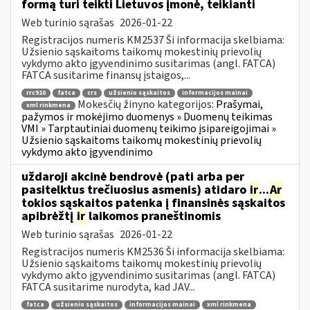
formą turi teikti Lietuvos įmonė, teikianti
Web turinio sąrašas
2026-01-22
Registracijos numeris KM2537 Ši informacija skelbiama:
Užsienio sąskaitoms taikomų mokestinių prievolių
vykdymo akto įgyvendinimo susitarimas (angl. FATCA)
FATCA susitarime finansų įstaigos,...
rrc910
fatca
crs
užsienio sąskaitos
informacijos mainai
Mokesčių žinyno kategorijos:
Prašymai,
xml rinkmena
pažymos ir mokėjimo duomenys » Duomenų teikimas
VMI » Tarptautiniai duomenų teikimo įsipareigojimai »
Užsienio sąskaitoms taikomų mokestinių prievolių
vykdymo akto įgyvendinimo
uždaroji akcinė bendrovė (pati arba per
pasitelktus trečiuosius asmenis) atidaro
ir
...
Ar
tokios sąskaitos patenka į finansinės sąskaitos
apibrėžtį
ir
laikomos praneštinomis
Web turinio sąrašas
2026-01-22
Registracijos numeris KM2536 Ši informacija skelbiama:
Užsienio sąskaitoms taikomų mokestinių prievolių
vykdymo akto įgyvendinimo susitarimas (angl. FATCA)
FATCA susitarime nurodyta, kad JAV...
fatca
užsienio sąskaitos
informacijos mainai
xml rinkmena