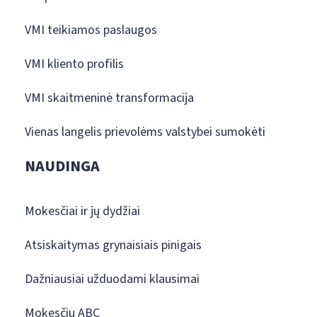
VMI teikiamos paslaugos
VMI kliento profilis
VMI skaitmeninė transformacija
Vienas langelis prievolėms valstybei sumokėti
NAUDINGA
Mokesčiai ir jų dydžiai
Atsiskaitymas grynaisiais pinigais
Dažniausiai užduodami klausimai
Mokesčių ABC