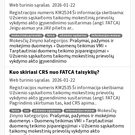
Web turinio sąrašas
2026-01-22
Registracijos numeris KM2534 Ši informacija skelbiama:
Užsienio sąskaitoms taikomų mokestinių prievolių
vykdymo akto įgyvendinimo susitarimas (angl. FATCA)
Jeigu asmuo yra JAV pilietis ar...
mokestinės prievolės
fatca
užsienio sąskaitos
informacijos mainai
Mokesčių žinyno kategorijos:
Prašymai, pažymos ir
mokėjimo duomenys » Duomenų teikimas VMI »
Tarptautiniai duomenų teikimo įsipareigojimai »
Užsienio sąskaitoms taikomų mokestinių prievolių
vykdymo akto įgyvendinimo
Kuo skiriasi CRS nuo FATCA taisyklių?
Web turinio sąrašas
2026-01-22
Registracijos numeris KM2535 Ši informacija skelbiama:
Užsienio sąskaitoms taikomų mokestinių prievolių
vykdymo akto įgyvendinimo susitarimas (angl. FATCA)
Pagrindinis skirtumas tas, kad CRS apima...
Mokesčių
fatca
crs
užsienio sąskaitos
informacijos mainai
žinyno kategorijos:
Prašymai, pažymos ir mokėjimo
duomenys » Duomenų teikimas VMI » Tarptautiniai
duomenų teikimo įsipareigojimai » Užsienio sąskaitoms
taikomų mokestinių prievolių vykdymo akto