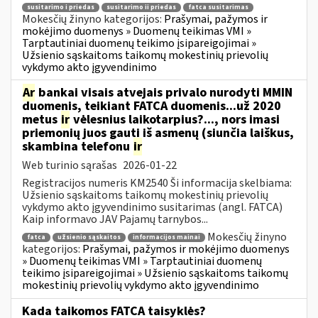
susitarimo i priedas
susitarimo ii priedas
fatca susitarimas
Mokesčių žinyno kategorijos:
Prašymai, pažymos ir
mokėjimo duomenys » Duomenų teikimas VMI »
Tarptautiniai duomenų teikimo įsipareigojimai »
Užsienio sąskaitoms taikomų mokestinių prievolių
vykdymo akto įgyvendinimo
Ar
bankai visais atvejais privalo nurodyti MMIN
duomenis, teikiant FATCA duomenis...už 2020
metus
ir
vėlesnius laikotarpius?..., nors imasi
priemonių juos gauti iš asmenų (siunčia laiškus,
skambina telefonu
ir
Web turinio sąrašas
2026-01-22
Registracijos numeris KM2540 Ši informacija skelbiama:
Užsienio sąskaitoms taikomų mokestinių prievolių
vykdymo akto įgyvendinimo susitarimas (angl. FATCA)
Kaip informavo JAV Pajamų tarnybos...
Mokesčių žinyno
fatca
užsienio sąskaitos
informacijos mainai
kategorijos:
Prašymai, pažymos ir mokėjimo duomenys
» Duomenų teikimas VMI » Tarptautiniai duomenų
teikimo įsipareigojimai » Užsienio sąskaitoms taikomų
mokestinių prievolių vykdymo akto įgyvendinimo
Kada taikomos FATCA taisyklės?