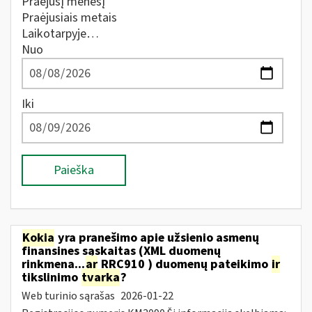
Praėjusį mėnesį
Praėjusiais metais
Laikotarpyje…
Nuo
Iki
Paieška
Kokia
yra pranešimo apie užsienio asmenų
finansines sąskaitas (XML duomenų
rinkmena...
ar
RRC910 ) duomenų pateikimo
ir
tikslinimo
tvarka
?
Web turinio sąrašas
2026-01-22