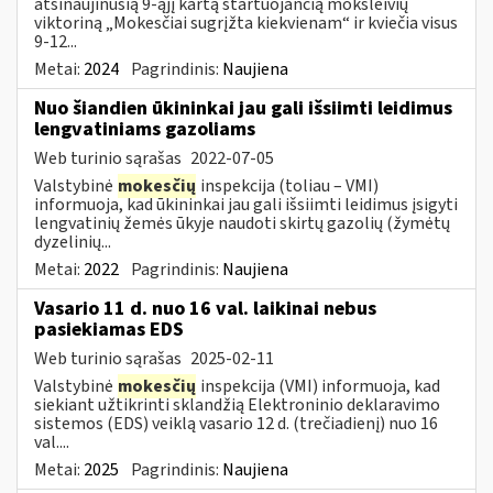
atsinaujinusią 9-ąjį kartą startuojančią moksleivių
viktoriną „Mokesčiai sugrįžta kiekvienam“ ir kviečia visus
9-12...
Metai:
2024
Pagrindinis:
Naujiena
Nuo šiandien ūkininkai jau gali išsiimti leidimus
lengvatiniams gazoliams
Web turinio sąrašas
2022-07-05
Valstybinė
mokesčių
inspekcija (toliau – VMI)
informuoja, kad ūkininkai jau gali išsiimti leidimus įsigyti
lengvatinių žemės ūkyje naudoti skirtų gazolių (žymėtų
dyzelinių...
Metai:
2022
Pagrindinis:
Naujiena
Vasario 11 d. nuo 16 val. laikinai nebus
pasiekiamas EDS
Web turinio sąrašas
2025-02-11
Valstybinė
mokesčių
inspekcija (VMI) informuoja, kad
siekiant užtikrinti sklandžią Elektroninio deklaravimo
sistemos (EDS) veiklą vasario 12 d. (trečiadienį) nuo 16
val....
Metai:
2025
Pagrindinis:
Naujiena