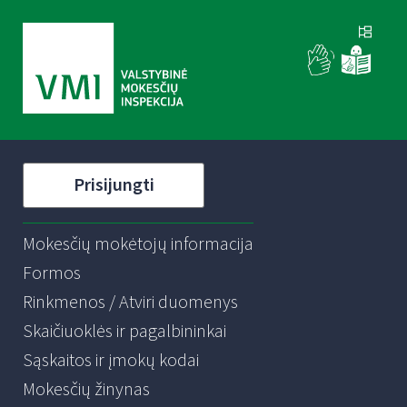
Prisijungti
Mokesčių mokėtojų informacija
Formos
Rinkmenos / Atviri duomenys
Skaičiuoklės ir pagalbininkai
Sąskaitos ir įmokų kodai
Mokesčių žinynas