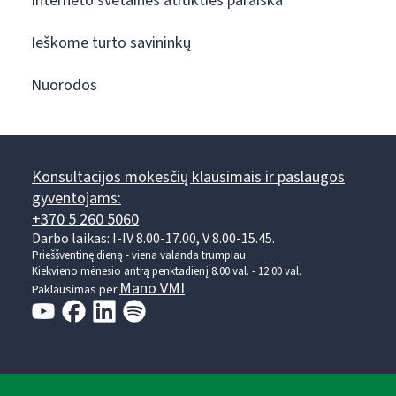
Interneto svetainės atitikties paraiška
Ieškome turto savininkų
Nuorodos
Konsultacijos mokesčių klausimais ir paslaugos
gyventojams:
+370 5 260 5060
Darbo laikas: I-IV 8.00-17.00, V 8.00-15.45.
Prieššventinę dieną - viena valanda trumpiau.
Kiekvieno mėnesio antrą penktadienį 8.00 val. - 12.00 val.
Mano VMI
Paklausimas per