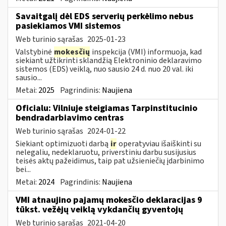
Savaitgalį dėl EDS serverių perkėlimo nebus
pasiekiamos VMI sistemos
Web turinio sąrašas
2025-01-23
Valstybinė
mokesčių
inspekcija (VMI) informuoja, kad
siekiant užtikrinti sklandžią Elektroninio deklaravimo
sistemos (EDS) veiklą, nuo sausio 24 d. nuo 20 val. iki
sausio...
Metai:
2025
Pagrindinis:
Naujiena
Oficialu: Vilniuje steigiamas Tarpinstitucinio
bendradarbiavimo centras
Web turinio sąrašas
2024-01-22
Siekiant optimizuoti darbą
ir
operatyviau išaiškinti su
nelegaliu, nedeklaruotu, priverstiniu darbu susijusius
teisės aktų pažeidimus, taip pat užsieniečių įdarbinimo
bei...
Metai:
2024
Pagrindinis:
Naujiena
VMI atnaujino pajamų mokesčio deklaracijas 9
tūkst. vežėjų veiklą vykdančių gyventojų
Web turinio sąrašas
2021-04-20