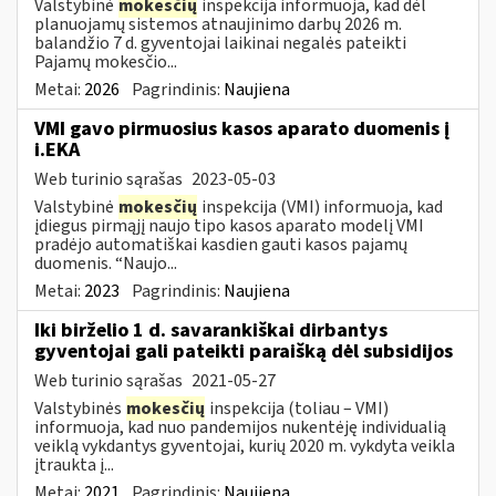
Valstybinė
mokesčių
inspekcija informuoja, kad dėl
planuojamų sistemos atnaujinimo darbų 2026 m.
balandžio 7 d. gyventojai laikinai negalės pateikti
Pajamų mokesčio...
Metai:
2026
Pagrindinis:
Naujiena
VMI gavo pirmuosius kasos aparato duomenis į
i.EKA
Web turinio sąrašas
2023-05-03
Valstybinė
mokesčių
inspekcija (VMI) informuoja, kad
įdiegus pirmąjį naujo tipo kasos aparato modelį VMI
pradėjo automatiškai kasdien gauti kasos pajamų
duomenis. “Naujo...
Metai:
2023
Pagrindinis:
Naujiena
Iki birželio 1 d. savarankiškai dirbantys
gyventojai gali pateikti paraišką dėl subsidijos
Web turinio sąrašas
2021-05-27
Valstybinės
mokesčių
inspekcija (toliau – VMI)
informuoja, kad nuo pandemijos nukentėję individualią
veiklą vykdantys gyventojai, kurių 2020 m. vykdyta veikla
įtraukta į...
Metai:
2021
Pagrindinis:
Naujiena