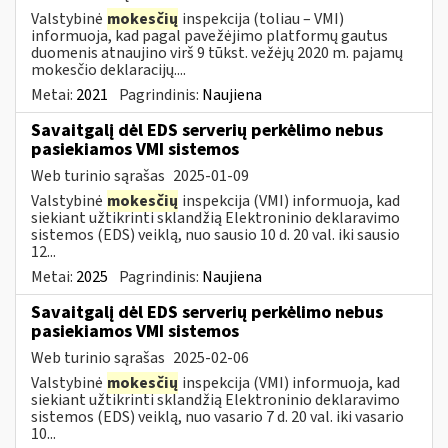
Valstybinė
mokesčių
inspekcija (toliau – VMI)
informuoja, kad pagal pavežėjimo platformų gautus
duomenis atnaujino virš 9 tūkst. vežėjų 2020 m. pajamų
mokesčio deklaracijų....
Metai:
2021
Pagrindinis:
Naujiena
Savaitgalį dėl EDS serverių perkėlimo nebus
pasiekiamos VMI sistemos
Web turinio sąrašas
2025-01-09
Valstybinė
mokesčių
inspekcija (VMI) informuoja, kad
siekiant užtikrinti sklandžią Elektroninio deklaravimo
sistemos (EDS) veiklą, nuo sausio 10 d. 20 val. iki sausio
12...
Metai:
2025
Pagrindinis:
Naujiena
Savaitgalį dėl EDS serverių perkėlimo nebus
pasiekiamos VMI sistemos
Web turinio sąrašas
2025-02-06
Valstybinė
mokesčių
inspekcija (VMI) informuoja, kad
siekiant užtikrinti sklandžią Elektroninio deklaravimo
sistemos (EDS) veiklą, nuo vasario 7 d. 20 val. iki vasario
10...