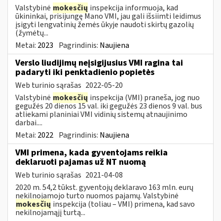
Valstybinė
mokesčių
inspekcija informuoja, kad
ūkininkai, prisijungę Mano VMI, jau gali išsiimti leidimus
įsigyti lengvatinių žemės ūkyje naudoti skirtų gazolių
(žymėtų...
Metai:
2023
Pagrindinis:
Naujiena
Verslo liudijimų neįsigijusius VMI ragina tai
padaryti iki penktadienio popietės
Web turinio sąrašas
2022-05-20
Valstybinė
mokesčių
inspekcija (VMI) praneša, jog nuo
gegužės 20 dienos 15 val. iki gegužės 23 dienos 9 val. bus
atliekami planiniai VMI vidinių sistemų atnaujinimo
darbai....
Metai:
2022
Pagrindinis:
Naujiena
VMI primena, kada gyventojams reikia
deklaruoti pajamas už NT nuomą
Web turinio sąrašas
2021-04-08
2020 m. 54,2 tūkst. gyventojų deklaravo 163 mln. eurų
nekilnojamojo turto nuomos pajamų. Valstybinė
mokesčių
inspekcija (toliau – VMI) primena, kad savo
nekilnojamąjį turtą...