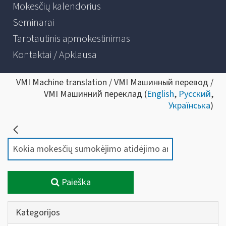
Mokesčių kalendorius
Seminarai
Tarptautinis apmokestinimas
Kontaktai / Apklausa
VMI Machine translation / VMI Машинный перевод /
VMI Машинний переклад (
English
,
Русский
,
Українська
)
Paieška
Kategorijos