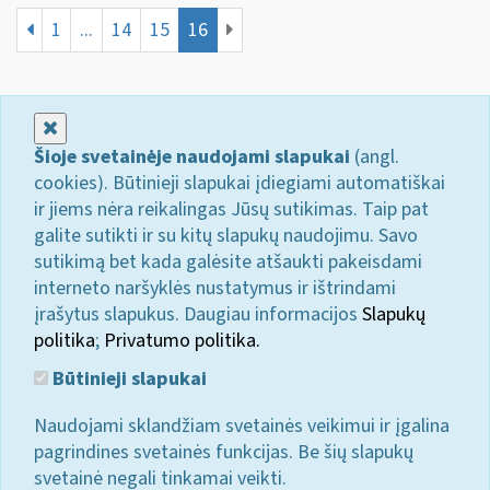
1
...
14
15
16
Uždaryti
Šioje svetainėje naudojami slapukai
(angl.
cookies). Būtinieji slapukai įdiegiami automatiškai
ir jiems nėra reikalingas Jūsų sutikimas. Taip pat
galite sutikti ir su kitų slapukų naudojimu. Savo
sutikimą bet kada galėsite atšaukti pakeisdami
interneto naršyklės nustatymus ir ištrindami
įrašytus slapukus. Daugiau informacijos
Slapukų
politika
;
Privatumo politika.
Būtinieji slapukai
Naudojami sklandžiam svetainės veikimui ir įgalina
pagrindines svetainės funkcijas. Be šių slapukų
svetainė negali tinkamai veikti.