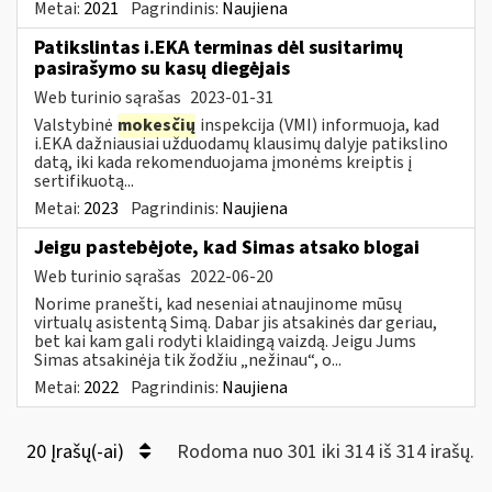
Metai:
2021
Pagrindinis:
Naujiena
Patikslintas i.EKA terminas dėl susitarimų
pasirašymo su kasų diegėjais
Web turinio sąrašas
2023-01-31
Valstybinė
mokesčių
inspekcija (VMI) informuoja, kad
i.EKA dažniausiai užduodamų klausimų dalyje patikslino
datą, iki kada rekomenduojama įmonėms kreiptis į
sertifikuotą...
Metai:
2023
Pagrindinis:
Naujiena
Jeigu pastebėjote, kad Simas atsako blogai
Web turinio sąrašas
2022-06-20
Norime pranešti, kad neseniai atnaujinome mūsų
virtualų asistentą Simą. Dabar jis atsakinės dar geriau,
bet kai kam gali rodyti klaidingą vaizdą. Jeigu Jums
Simas atsakinėja tik žodžiu „nežinau“, o...
Metai:
2022
Pagrindinis:
Naujiena
20 Įrašų(-ai)
Rodoma nuo 301 iki 314 iš 314 irašų.