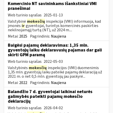
Komercinio NT savininkams išankstiniai VMI
pranešimai
Web turinio sąrašas
2025-01-13
Valstybinė
mokesčių
inspekcija (VMI) informuoja, kad
įmonės
ir
gyventojai, turintys komercinės paskirties
nekilnojamąjį turtą (NT), už 2024 m....
Metai:
2025
Pagrindinis:
Naujiena
Baigėsi pajamų deklaravimas: 1,35 mln.
gyventojų laiku deklaravusių pajamas dar gali
skirti GPM paramą
Web turinio sąrašas
2022-05-03
Valstybinės
mokesčių
inspekcijos (VMI) duomenimis
1,35 mln. gyventojų laiku pateikė pajamų deklaraciją už
2021 m. o net 0,5 mln. gyventojų jau paskyrė...
Metai:
2022
Pagrindinis:
Naujiena
Balandžio 7 d. gyventojai laikinai neturės
galimybės pateikti pajamų mokesčio
deklaracijų
Web turinio sąrašas
2026-04-02