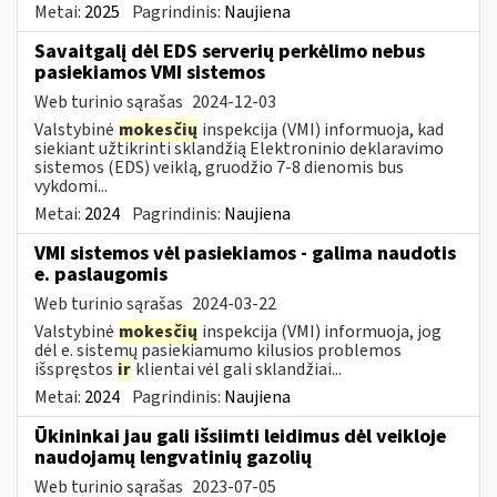
Metai:
2025
Pagrindinis:
Naujiena
Savaitgalį dėl EDS serverių perkėlimo nebus
pasiekiamos VMI sistemos
Web turinio sąrašas
2024-12-03
Valstybinė
mokesčių
inspekcija (VMI) informuoja, kad
siekiant užtikrinti sklandžią Elektroninio deklaravimo
sistemos (EDS) veiklą, gruodžio 7-8 dienomis bus
vykdomi...
Metai:
2024
Pagrindinis:
Naujiena
VMI sistemos vėl pasiekiamos - galima naudotis
e. paslaugomis
Web turinio sąrašas
2024-03-22
Valstybinė
mokesčių
inspekcija (VMI) informuoja, jog
dėl e. sistemų pasiekiamumo kilusios problemos
išspręstos
ir
klientai vėl gali sklandžiai...
Metai:
2024
Pagrindinis:
Naujiena
Ūkininkai jau gali išsiimti leidimus dėl veikloje
naudojamų lengvatinių gazolių
Web turinio sąrašas
2023-07-05