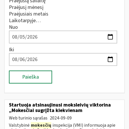
Praėjusią savaitę
Praėjusį mėnesį
Praėjusiais metais
Laikotarpyje…
Nuo
Iki
Paieška
Startuoja atsinaujinusi moksleivių viktorina
„Mokesčiai sugrįžta kiekvienam
Web turinio sąrašas
2024-09-09
Valstybinė
mokesčių
inspekcija (VMI) informuoja apie