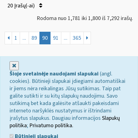
20 Įrašų(-ai)
Rodoma nuo 1,781 iki 1,800 iš 7,292 irašų.
1
...
89
90
91
...
365
Uždaryti
Šioje svetainėje naudojami slapukai
(angl.
cookies). Būtinieji slapukai įdiegiami automatiškai
ir jiems nėra reikalingas Jūsų sutikimas. Taip pat
galite sutikti ir su kitų slapukų naudojimu. Savo
sutikimą bet kada galėsite atšaukti pakeisdami
interneto naršyklės nustatymus ir ištrindami
įrašytus slapukus. Daugiau informacijos
Slapukų
politika
;
Privatumo politika.
Būtinieji slapukai