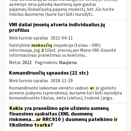
asmenys nėra pateikę duomenų apie gautas
pajamas/išskaičiuotą pajamų mokestį, bet Jūs turite
tikslius duomenis (kurie turi būti nurodyti...
VMI daliai įmonių atveria individualius jų
profilius
Web turinio sąrašas
2022-04-11
Valstybinė
mokesčių
inspekcija (toliau – VMI)
informuoja, jog
2
tūkst. įmonių per Mano VMI išsiuntė
informacinius pranešimus su kvietimu...
Metai:
2022
Pagrindinis:
Naujiena
Komandiruočių sąnaudos (21 str.)
Web turinio sąrašas
2018-11-29
Komandiruote laikomas vieneto vadovo
ar
jo įgalioto
asmens įsakymu (sprendimu), kuriame turi būti nurodyta
komandiruotės tikslas, vieta (vietos), trukmė (jeigu...
Kokia
yra pranešimo apie užsienio asmenų
finansines sąskaitas (XML duomenų
rinkmena...
ar
RRC910 ) duomenų pateikimo
ir
tikslinimo
tvarka
?