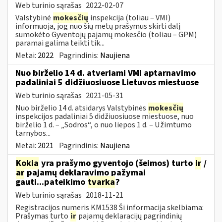
Web turinio sąrašas
2022-02-07
Valstybinė
mokesčių
inspekcija (toliau – VMI)
informuoja, jog nuo šių metų prašymus skirti dalį
sumokėto Gyventojų pajamų mokesčio (toliau – GPM)
paramai galima teikti tik...
Metai:
2022
Pagrindinis:
Naujiena
Nuo birželio 14 d. atveriami VMI aptarnavimo
padaliniai 5 didžiuosiuose Lietuvos miestuose
Web turinio sąrašas
2021-05-31
Nuo birželio 14 d. atsidarys Valstybinės
mokesčių
inspekcijos padaliniai 5 didžiuosiuose miestuose, nuo
birželio 1 d. – „Sodros“, o nuo liepos 1 d. – Užimtumo
tarnybos...
Metai:
2021
Pagrindinis:
Naujiena
Kokia
yra prašymo gyventojo (šeimos) turto
ir
/
ar
pajamų deklaravimo pažymai
gauti...pateikimo
tvarka
?
Web turinio sąrašas
2018-11-21
Registracijos numeris KM1538 Ši informacija skelbiama:
Prašymas turto
ir
pajamų deklaracijų pagrindinių