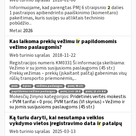
Informuojame, kad parengtas PMĮ 6 straipsnio
2
dalies
1 pastraipos apibendrinto paaiškinimo (komentaro)
pakeitimas, kuris susijęs su atliktais techninio
pobūdžio...
Metai:
2026
Kas laikoma prekių vežimu
ir
papildomomis
vežimo paslaugomis?
Web turinio sąrašas
2018-11-22
Registracijos numeris KM0331 Ši informacija skelbiama:
Vežimo ir su jomis susijusioms paslaugoms (45 str.)
Prekių vežimas – prekių (įskaitant paštą) gabenimas visų
rūšių transporto priemonėmis,...
pvm
0 proc
vežimo paslaugos
pvmį 45 str
papildomos vežimo paslaugos
pvmį 2 str 26 d
pvmį 13 str 8 d
Mokesčių žinyno kategorijos:
Pridėtinės vertės mokestis
» PVM tarifai » 0 proc. PVM tarifas (VI skyrius) » Vežimo ir
su jomis susijusioms paslaugoms (45 str.)
Ką turiu daryti, kai nesutampa veiklos
vykdymo vietos įregistravimo data
ir
patalpų
Web turinio sąrašas
2025-03-13