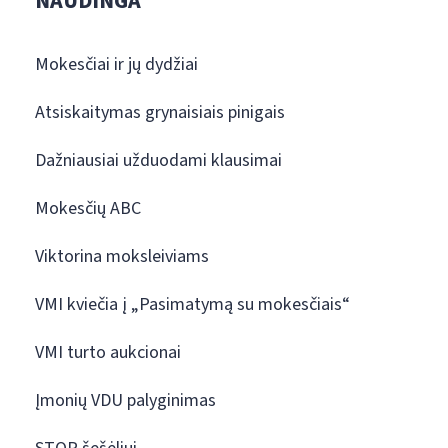
NAUDINGA
Mokesčiai ir jų dydžiai
Atsiskaitymas grynaisiais pinigais
Dažniausiai užduodami klausimai
Mokesčių ABC
Viktorina moksleiviams
VMI kviečia į „Pasimatymą su mokesčiais“
VMI turto aukcionai
Įmonių VDU palyginimas