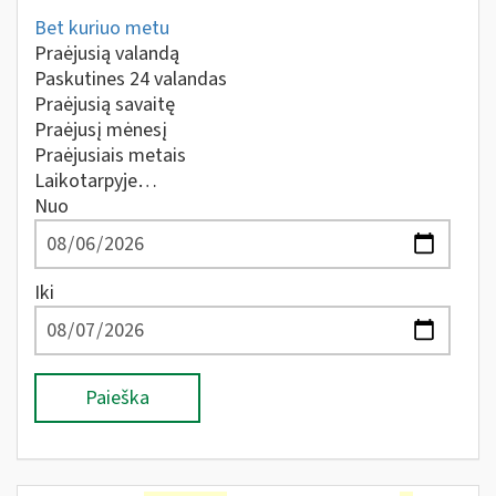
Bet kuriuo metu
Praėjusią valandą
Paskutines 24 valandas
Praėjusią savaitę
Praėjusį mėnesį
Praėjusiais metais
Laikotarpyje…
Nuo
Iki
Paieška