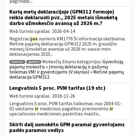
pagrindas...
Kurių metų deklaracijoje (GPM312 formoje)
reikia deklaruoti pvz., 2025 metais išmokėtą
darbo užmokesčio avansą už 2026 m.?
Web turinio sąrašas
2026-04-14
Registraci
jos
numeris KM1776 Ši informacija skelbiama:
Metinė pajamų deklaracija GPM312 2025 m. gruodžio
mėnesį išmokėtas avansas už 2026 m. sausio mėn.
deklaruojamas 2025...
Mokesčių žinyno kategorijos:
Gyventojų
avansas
gpm312
pajamų mokestis » Įmonių deklaracijų ir pažymų
teikimas VMI ir gyventojams (V skyrius) » Metinė pajamų
deklaracija GPM312
Lengvatinis 5 proc. PVM tarifas (19 str.)
Web turinio sąrašas
2018-11-26
Lengvatinis 5 proc. PVM tarifas taikomas: nuo 2004-01-
01 vaistams
ir
medicinos pagalbos priemonėms
ir
specialiosios medicininės paskirties maisto...
Skirti dalį sumokėto GPM paramai gyventojams
padės paramos vedlys