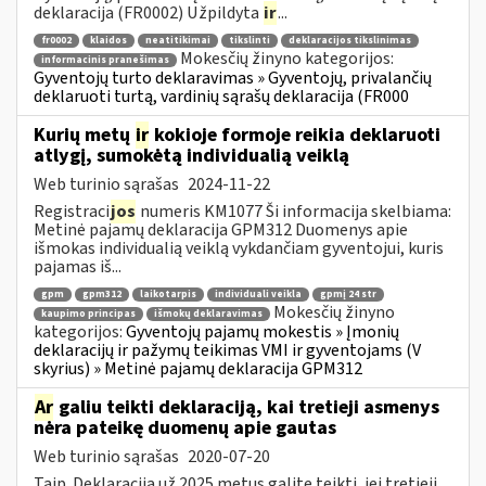
deklaracija (FR0002) Užpildyta
ir
...
fr0002
klaidos
neatitikimai
tikslinti
deklaracijos tikslinimas
Mokesčių žinyno kategorijos:
informacinis pranešimas
Gyventojų turto deklaravimas » Gyventojų, privalančių
deklaruoti turtą, vardinių sąrašų deklaracija (FR000
Kurių metų
ir
kokioje formoje reikia deklaruoti
atlygį, sumokėtą individualią veiklą
Web turinio sąrašas
2024-11-22
Registraci
jos
numeris KM1077 Ši informacija skelbiama:
Metinė pajamų deklaracija GPM312 Duomenys apie
išmokas individualią veiklą vykdančiam gyventojui, kuris
pajamas iš...
gpm
gpm312
laikotarpis
individuali veikla
gpmį 24 str
Mokesčių žinyno
kaupimo principas
išmokų deklaravimas
kategorijos:
Gyventojų pajamų mokestis » Įmonių
deklaracijų ir pažymų teikimas VMI ir gyventojams (V
skyrius) » Metinė pajamų deklaracija GPM312
Ar
galiu teikti deklaraciją, kai tretieji asmenys
nėra pateikę duomenų apie gautas
Web turinio sąrašas
2020-07-20
Taip. Deklaraciją už 2025 metus galite teikti, jei tretieji