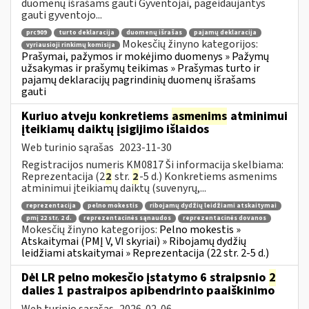
duomenų išrašams gauti Gyventojai, pageidaujantys
gauti gyventojo...
prc909
turto deklaracija
duomenų išrašas
pajamų deklaracija
Mokesčių žinyno kategorijos:
vyriausioji rinkimų komisija
Prašymai, pažymos ir mokėjimo duomenys » Pažymų
užsakymas ir prašymų teikimas » Prašymas turto ir
pajamų deklaracijų pagrindinių duomenų išrašams
gauti
Kuriuo atveju konkretiems
asmenims
atminimui
įteikiamų daiktų įsigijimo išlaidos
Web turinio sąrašas
2023-11-30
Registracijos numeris KM0817 Ši informacija skelbiama:
Reprezentacija (2
2
str.
2
-5 d.) Konkretiems asmenims
atminimui įteikiamų daiktų (suvenyrų,...
reprezentacija
pelno mokestis
ribojamų dydžių leidžiami atskaitymai
pmį 22 str. 2 d.
reprezentacinės sąnaudos
reprezentacinės dovanos
Mokesčių žinyno kategorijos:
Pelno mokestis »
Atskaitymai (PMĮ V, VI skyriai) » Ribojamų dydžių
leidžiami atskaitymai » Reprezentacija (22 str. 2-5 d.)
Dėl LR pelno mokesčio įstatymo 6 straipsnio
2
dalies 1 pastraipos apibendrinto paaiškinimo
Web turinio sąrašas
2026-02-06