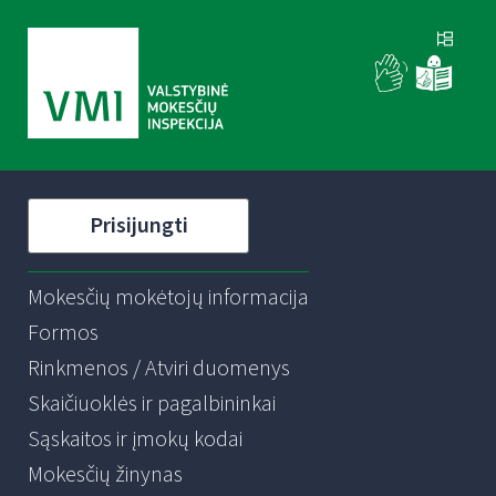
Prisijungti
Mokesčių mokėtojų informacija
Formos
Rinkmenos / Atviri duomenys
Skaičiuoklės ir pagalbininkai
Sąskaitos ir įmokų kodai
Mokesčių žinynas