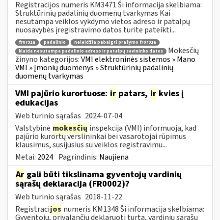
Registracijos numeris KM3471 Ši informacija skelbiama:
Struktūrinių padalinių duomenų tvarkymas Kai
nesutampa veiklos vykdymo vietos adreso ir patalpų
nuosavybės įregistravimo datos turite pateikti...
fr0791a
padalinio
neleidžia pabaigti prašymo fr0791a
Mokesčių
klaida nesutampa padalinio adreso ir patalpų savininko datos
žinyno kategorijos:
VMI elektroninės sistemos » Mano
VMI » Įmonių duomenys » Struktūrinių padalinių
duomenų tvarkymas
VMI pajūrio kurortuose:
ir
patars,
ir
kvies į
edukacijas
Web turinio sąrašas
2024-07-04
Valstybinė
mokesčių
inspekcija (VMI) informuoja, kad
pajūrio kurortų verslininkai bei vasarotojai rūpimus
klausimus, susijusius su veiklos registravimu...
Metai:
2024
Pagrindinis:
Naujiena
Ar
gali būti tikslinama gyventojų vardinių
sąrašų deklaracija (FR0002)?
Web turinio sąrašas
2018-11-22
Registraci
jos
numeris KM1348 Ši informacija skelbiama:
Gyventojų, privalančių deklaruoti turtą, vardinių sąrašų