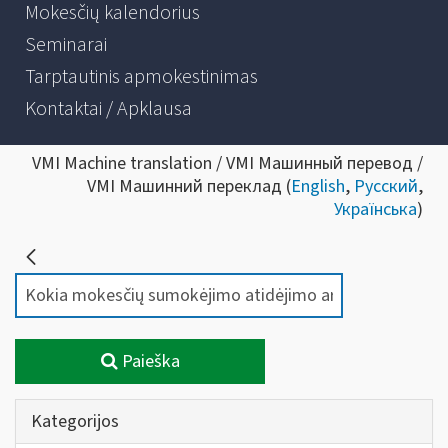
Mokesčių kalendorius
Seminarai
Tarptautinis apmokestinimas
Kontaktai / Apklausa
VMI Machine translation / VMI Машинный перевод /
VMI Машинний переклад (
English
,
Русский
,
Українська
)
Paieška
Kategorijos