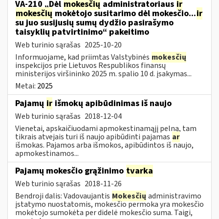
VA-210 „Dėl
mokesčių
administratoriaus
ir
mokesčių
mokėtojo susitarimo dėl mokesčio...
ir
su juo susijusių sumų dydžio pasirašymo
taisyklių patvirtinimo“ pakeitimo
Web turinio sąrašas
2025-10-20
Informuojame, kad priimtas Valstybinės
mokesčių
inspekcijos prie Lietuvos Respublikos finansų
ministerijos viršininko 2025 m. spalio 10 d. įsakymas...
Metai:
2025
Pajamų
ir
išmokų apibūdinimas iš naujo
Web turinio sąrašas
2018-12-04
Vienetai, apskaičiuodami apmokestinamąjį pelną, tam
tikrais atvejais turi iš naujo apibūdinti pajamas
ar
išmokas. Pajamos arba išmokos, apibūdintos iš naujo,
apmokestinamos...
Pajamų mokesčio grąžinimo
tvarka
Web turinio sąrašas
2018-11-26
Bendroji dalis: Vadovaujantis
Mokesčių
administravimo
įstatymo nuostatomis, mokesčio permoka yra mokesčio
mokėtojo sumokėta per didelė mokesčio suma. Taigi,