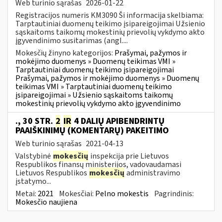
Web turinio sąrašas
2026-01-22
Registracijos numeris KM3090 Ši informacija skelbiama:
Tarptautiniai duomenų teikimo įsipareigojimai Užsienio
sąskaitoms taikomų mokestinių prievolių vykdymo akto
įgyvendinimo susitarimas (angl....
Mokesčių žinyno kategorijos:
Prašymai, pažymos ir
mokėjimo duomenys » Duomenų teikimas VMI »
Tarptautiniai duomenų teikimo įsipareigojimai
Prašymai, pažymos ir mokėjimo duomenys » Duomenų
teikimas VMI » Tarptautiniai duomenų teikimo
įsipareigojimai » Užsienio sąskaitoms taikomų
mokestinių prievolių vykdymo akto įgyvendinimo
., 30 STR.
2
IR
4 DALIŲ APIBENDRINTŲ
PAAIŠKINIMŲ (KOMENTARŲ) PAKEITIMO
Web turinio sąrašas
2021-04-13
Valstybinė
mokesčių
inspekcija prie Lietuvos
Respublikos finansų ministerijos, vadovaudamasi
Lietuvos Respublikos
mokesčių
administravimo
įstatymo...
Metai:
2021
Mokesčiai:
Pelno mokestis
Pagrindinis:
Mokesčio naujiena