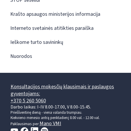
STOP šešėliui
Krašto apsaugos ministerijos informacija
Interneto svetainės atitikties paraiška
Ieškome turto savininkų
Nuorodos
Konsultacijos mokesčių klausimais ir paslaugos
gyventojams:
+370 5 260 5060
Darbo laikas: I-IV 8.00-17.00, V 8.00-15.45.
Prieššventinę dieną - viena valanda trumpiau.
Kiekvieno mėnesio antrą penktadienį 8.00 val. - 12.00 val.
Mano VMI
Paklausimas per