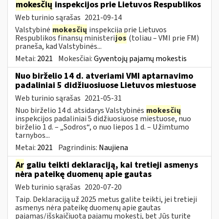
mokesčių
inspekcijos prie Lietuvos Respublikos
Web turinio sąrašas
2021-09-14
Valstybinė
mokesčių
inspekcija prie Lietuvos
Respublikos finansų ministeri
jos
(toliau – VMI prie FM)
praneša, kad Valstybinės...
Metai:
2021
Mokesčiai:
Gyventojų pajamų mokestis
Nuo birželio 14 d. atveriami VMI aptarnavimo
padaliniai 5 didžiuosiuose Lietuvos miestuose
Web turinio sąrašas
2021-05-31
Nuo birželio 14 d. atsidarys Valstybinės
mokesčių
inspekcijos padaliniai 5 didžiuosiuose miestuose, nuo
birželio 1 d. – „Sodros“, o nuo liepos 1 d. – Užimtumo
tarnybos...
Metai:
2021
Pagrindinis:
Naujiena
Ar
galiu teikti deklaraciją, kai tretieji asmenys
nėra pateikę duomenų apie gautas
Web turinio sąrašas
2020-07-20
Taip. Deklaraciją už 2025 metus galite teikti, jei tretieji
asmenys nėra pateikę duomenų apie gautas
pajamas/išskaičiuotą pajamų mokestį, bet Jūs turite