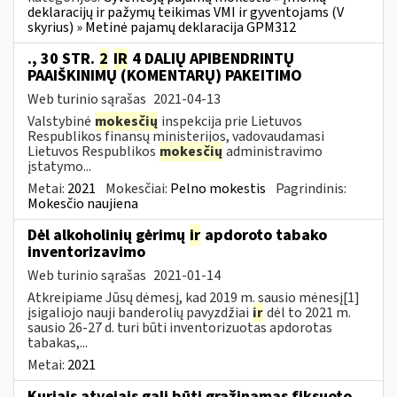
deklaracijų ir pažymų teikimas VMI ir gyventojams (V
skyrius) » Metinė pajamų deklaracija GPM312
., 30 STR.
2
IR
4 DALIŲ APIBENDRINTŲ
PAAIŠKINIMŲ (KOMENTARŲ) PAKEITIMO
Web turinio sąrašas
2021-04-13
Valstybinė
mokesčių
inspekcija prie Lietuvos
Respublikos finansų ministerijos, vadovaudamasi
Lietuvos Respublikos
mokesčių
administravimo
įstatymo...
Metai:
2021
Mokesčiai:
Pelno mokestis
Pagrindinis:
Mokesčio naujiena
Dėl alkoholinių gėrimų
ir
apdoroto tabako
inventorizavimo
Web turinio sąrašas
2021-01-14
Atkreipiame Jūsų dėmesį, kad 2019 m. sausio mėnesį[1]
įsigaliojo nauji banderolių pavyzdžiai
ir
dėl to 2021 m.
sausio 26-27 d. turi būti inventorizuotas apdorotas
tabakas,...
Metai:
2021
Kuriais atvejais gali būti grąžinamas fiksuoto