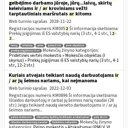
gelbėjimo darbams jūroje, jūrų...laivų, skirtų
keleiviams
ir
/
ar
kroviniams vežti
tarptautiniais maršrutais
ar
kitoms
Web turinio sąrašas
2018-11-22
Registracijos numeris KM005
2
Ši informacija skelbiama:
Prekių įsigijimas iš ES valstybių narių (3 str., 4-1 str., 1
2
-
2
...
laivų
orlaivių
pvm
pvmį 3 str
pvm objektas
Mokesčių žinyno kategorijos:
prekių įsigijimas iš es
Pridėtinės vertės mokestis » Mokesčio objektas (I
skyrius) » Prekių įsigijimas iš ES valstybių narių (3 str., 4-1
str., 12-2 str.)
Kuriais atvejais teikiant naudą darbuotojams
ir
/
ar
jų šeimos nariams, kai neįmanoma
Web turinio sąrašas
2022-12-03
Registracijos numeris KM0896 Ši informacija skelbiama:
Išlaidos darbuotojų ir (arba) jų šeimos narių naudai (26
str.) Jeigu teikiant naudą vieneto darbuotojams ir / ar jų
šeimos nariams...
pelno mokestis
ribojamų dydžių leidžiami atskaitymai
pmį 26 str.
Mokesčių žinyno
išlaidos darbuotojų naudai
kalėdinis vakarėlis
kategorijos:
Pelno mokestis » Atskaitymai (PMĮ V, VI