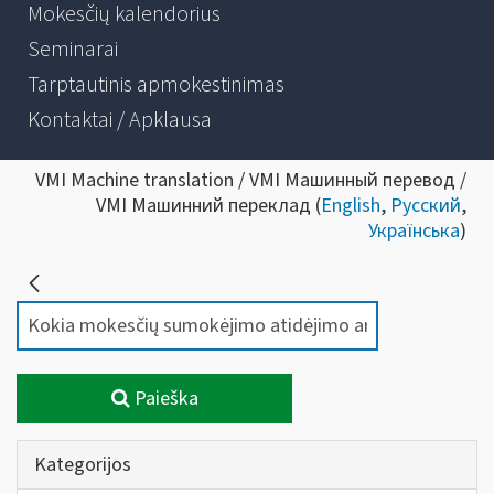
Mokesčių kalendorius
Seminarai
Tarptautinis apmokestinimas
Kontaktai / Apklausa
VMI Machine translation / VMI Машинный перевод /
VMI Машинний переклад (
English
,
Русский
,
Українська
)
Paieška
Kategorijos