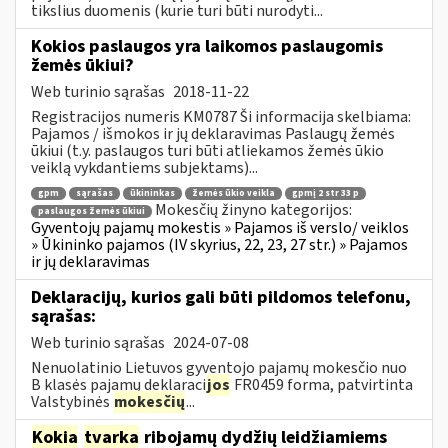
tikslius duomenis (kurie turi būti nurodyti...
Kokios paslaugos yra laikomos paslaugomis
žemės ūkiui?
Web turinio sąrašas
2018-11-22
Registracijos numeris KM0787 Ši informacija skelbiama:
Pajamos / išmokos ir jų deklaravimas Paslaugų žemės
ūkiui (t.y. paslaugos turi būti atliekamos žemės ūkio
veiklą vykdantiems subjektams)...
gpm
sąrašas
ūkininkas
žemės ūkio veikla
gpmį 2 str 33 p
Mokesčių žinyno kategorijos:
paslaugos žemės ūkiui
Gyventojų pajamų mokestis » Pajamos iš verslo/ veiklos
» Ūkininko pajamos (IV skyrius, 22, 23, 27 str.) » Pajamos
ir jų deklaravimas
Deklaracijų, kurios gali būti pildomos telefonu,
sąrašas:
Web turinio sąrašas
2024-07-08
Nenuolatinio Lietuvos gyventojo pajamų mokesčio nuo
B klasės pajamų deklaraci
jos
FR0459 forma, patvirtinta
Valstybinės
mokesčių
...
Kokia
tvarka
ribojamų dydžių leidžiamiems