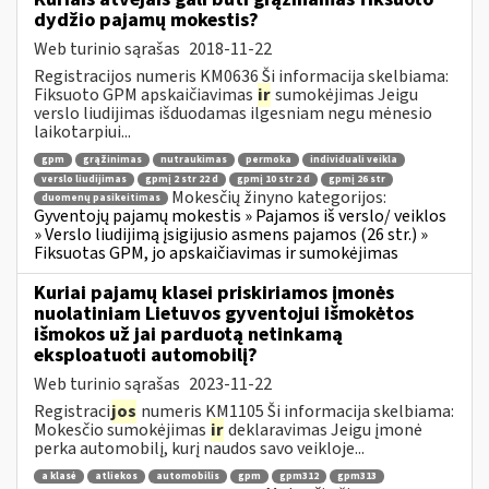
dydžio pajamų mokestis?
Web turinio sąrašas
2018-11-22
Registracijos numeris KM0636 Ši informacija skelbiama:
Fiksuoto GPM apskaičiavimas
ir
sumokėjimas Jeigu
verslo liudijimas išduodamas ilgesniam negu mėnesio
laikotarpiui...
gpm
grąžinimas
nutraukimas
permoka
individuali veikla
verslo liudijimas
gpmį 2 str 22 d
gpmį 10 str 2 d
gpmį 26 str
Mokesčių žinyno kategorijos:
duomenų pasikeitimas
Gyventojų pajamų mokestis » Pajamos iš verslo/ veiklos
» Verslo liudijimą įsigijusio asmens pajamos (26 str.) »
Fiksuotas GPM, jo apskaičiavimas ir sumokėjimas
Kuriai pajamų klasei priskiriamos įmonės
nuolatiniam Lietuvos gyventojui išmokėtos
išmokos už jai parduotą netinkamą
eksploatuoti automobilį?
Web turinio sąrašas
2023-11-22
Registraci
jos
numeris KM1105 Ši informacija skelbiama:
Mokesčio sumokėjimas
ir
deklaravimas Jeigu įmonė
perka automobilį, kurį naudos savo veikloje...
a klasė
atliekos
automobilis
gpm
gpm312
gpm313