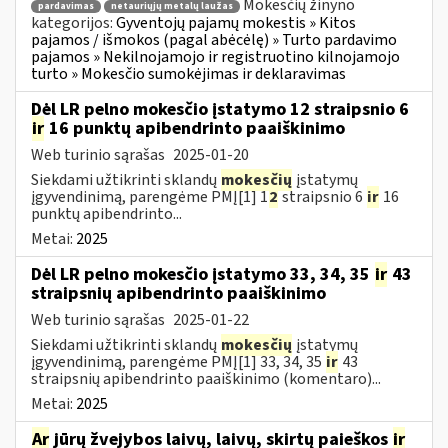
Mokesčių žinyno
pardavimas
netauriųjų metalų laužas
kategorijos:
Gyventojų pajamų mokestis » Kitos
pajamos / išmokos (pagal abėcėlę) » Turto pardavimo
pajamos » Nekilnojamojo ir registruotino kilnojamojo
turto » Mokesčio sumokėjimas ir deklaravimas
Dėl LR pelno mokesčio įstatymo 12 straipsnio 6
ir
16 punktų apibendrinto paaiškinimo
Web turinio sąrašas
2025-01-20
Siekdami užtikrinti sklandų
mokesčių
įstatymų
įgyvendinimą, parengėme PMĮ[1] 1
2
straipsnio 6
ir
16
punktų apibendrinto...
Metai:
2025
Dėl LR pelno mokesčio įstatymo 33, 34, 35
ir
43
straipsnių apibendrinto paaiškinimo
Web turinio sąrašas
2025-01-22
Siekdami užtikrinti sklandų
mokesčių
įstatymų
įgyvendinimą, parengėme PMĮ[1] 33, 34, 35
ir
43
straipsnių apibendrinto paaiškinimo (komentaro)...
Metai:
2025
Ar
jūrų žvejybos laivų, laivų, skirtų paieškos
ir