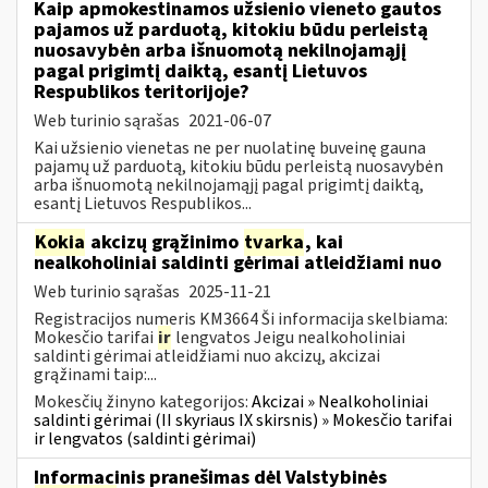
Kaip apmokestinamos užsienio vieneto gautos
pajamos už parduotą, kitokiu būdu perleistą
nuosavybėn arba išnuomotą nekilnojamąjį
pagal prigimtį daiktą, esantį Lietuvos
Respublikos teritorijoje?
Web turinio sąrašas
2021-06-07
Kai užsienio vienetas ne per nuolatinę buveinę gauna
pajamų už parduotą, kitokiu būdu perleistą nuosavybėn
arba išnuomotą nekilnojamąjį pagal prigimtį daiktą,
esantį Lietuvos Respublikos...
Kokia
akcizų grąžinimo
tvarka
, kai
nealkoholiniai saldinti gėrimai atleidžiami nuo
Web turinio sąrašas
2025-11-21
Registracijos numeris KM3664 Ši informacija skelbiama:
Mokesčio tarifai
ir
lengvatos Jeigu nealkoholiniai
saldinti gėrimai atleidžiami nuo akcizų, akcizai
grąžinami taip:...
Mokesčių žinyno kategorijos:
Akcizai » Nealkoholiniai
saldinti gėrimai (II skyriaus IX skirsnis) » Mokesčio tarifai
ir lengvatos (saldinti gėrimai)
Informacinis pranešimas dėl Valstybinės