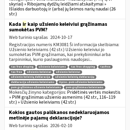
skyriai) » Ribojamų dydžių leidžiami atskaitymai »
Išlaidos darbuotojų ir (arba) jų šeimos narių naudai (26
str.)
Kada
ir
kaip užsienio keleiviui grąžinamas
sumokėtas PVM?
Web turinio sąrašas
2024-10-17
Registracijos numeris KM3081 Ši informacija skelbiama:
Užsienio keleiviams (42 str.) Užsienio keleiviui jo
sumokėtas PVM grąžinamas, kai prekybininkui arba
tarpininkui, kurio paslaugomis naudojasi...
tax free shoping
užsienio keleiviams
tax free shopping
taxfree
tax free
užsienio keleiviai
užsienio keleiviui
užsienio keleivių deklaracija
užsienio keleivių deklaracijų
deklaracija užsienio keleiviams
0 proc. pvm užsienio keleiviams
pvm grąžinimas užsienio keleiviams
pvm grąžinimas keleiviams
Mokesčių žinyno kategorijos:
Pridėtinės vertės mokestis
» PVM grąžinimas užsienio asmenims (42 str., 116–119
str.) » Užsienio keleiviams (42 str.)
Kokios gautos palūkanos nedeklaruojamos
metinėje pajamų deklaracijoje?
Web turinio sąrašas
2026-02-10