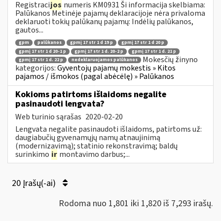
Registraci
jos
numeris KM0931 Ši informacija skelbiama:
Palūkanos Metinėje pajamų deklaracijoje nėra privaloma
deklaruoti tokių palūkanų pajamų: Indėlių palūkanos,
gautos...
gpm
palūkanos
gpmį 17 str 1 d 19 p
gpmį 17 str 1 d 20 p
gpmį 17 str 1 d 20-1 p
gpmį 17 str 1 d. 20-2 p
gpmį 17 str 1 d. 21 p
Mokesčių žinyno
gpmį 17 str 1 d. 22 p
nedeklaruojamos palūkanos
kategorijos:
Gyventojų pajamų mokestis » Kitos
pajamos / išmokos (pagal abėcėlę) » Palūkanos
Kokioms patirtoms išlaidoms negalite
pasinaudoti lengvata?
Web turinio sąrašas
2020-02-20
Lengvata negalite pasinaudoti išlaidoms, patirtoms už:
daugiabučių gyvenamųjų namų atnaujinimą
(modernizavimą); statinio rekonstravimą; baldų
surinkimo
ir
montavimo darbus;...
20 Įrašų(-ai)
Rodoma nuo 1,801 iki 1,820 iš 7,293 irašų.