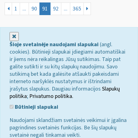
1
...
90
91
92
...
365
Uždaryti
Šioje svetainėje naudojami slapukai
(angl.
cookies). Būtinieji slapukai įdiegiami automatiškai
ir jiems nėra reikalingas Jūsų sutikimas. Taip pat
galite sutikti ir su kitų slapukų naudojimu. Savo
sutikimą bet kada galėsite atšaukti pakeisdami
interneto naršyklės nustatymus ir ištrindami
įrašytus slapukus. Daugiau informacijos
Slapukų
politika
;
Privatumo politika.
Būtinieji slapukai
Naudojami sklandžiam svetainės veikimui ir įgalina
pagrindines svetainės funkcijas. Be šių slapukų
svetainė negali tinkamai veikti.