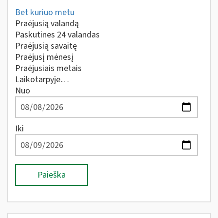
Bet kuriuo metu
Praėjusią valandą
Paskutines 24 valandas
Praėjusią savaitę
Praėjusį mėnesį
Praėjusiais metais
Laikotarpyje…
Nuo
Iki
Paieška