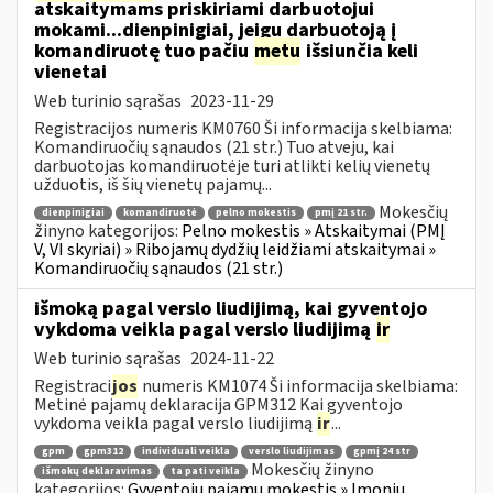
atskaitymams priskiriami darbuotojui
mokami...dienpinigiai, jeigu darbuotoją į
komandiruotę tuo pačiu
metu
išsiunčia keli
vienetai
Web turinio sąrašas
2023-11-29
Registracijos numeris KM0760 Ši informacija skelbiama:
Komandiruočių sąnaudos (21 str.) Tuo atveju, kai
darbuotojas komandiruotėje turi atlikti kelių vienetų
užduotis, iš šių vienetų pajamų...
Mokesčių
dienpinigiai
komandiruotė
pelno mokestis
pmį 21 str.
žinyno kategorijos:
Pelno mokestis » Atskaitymai (PMĮ
V, VI skyriai) » Ribojamų dydžių leidžiami atskaitymai »
Komandiruočių sąnaudos (21 str.)
išmoką pagal verslo liudijimą, kai gyventojo
vykdoma veikla pagal verslo liudijimą
ir
Web turinio sąrašas
2024-11-22
Registraci
jos
numeris KM1074 Ši informacija skelbiama:
Metinė pajamų deklaracija GPM312 Kai gyventojo
vykdoma veikla pagal verslo liudijimą
ir
...
gpm
gpm312
individuali veikla
verslo liudijimas
gpmį 24 str
Mokesčių žinyno
išmokų deklaravimas
ta pati veikla
kategorijos:
Gyventojų pajamų mokestis » Įmonių