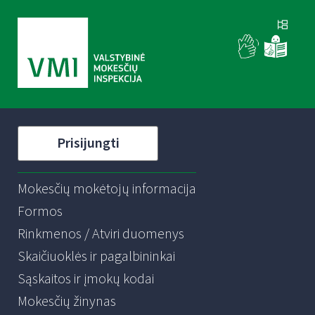
Prisijungti
Mokesčių mokėtojų informacija
Formos
Rinkmenos / Atviri duomenys
Skaičiuoklės ir pagalbininkai
Sąskaitos ir įmokų kodai
Mokesčių žinynas