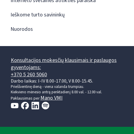
Interneto svetainės atitikties paraiška
Ieškome turto savininkų
Nuorodos
Konsultacijos mokesčių klausimais ir paslaugos
gyventojams:
+370 5 260 5060
Darbo laikas: I-IV 8.00-17.00, V 8.00-15.45.
Prieššventinę dieną - viena valanda trumpiau.
Kiekvieno mėnesio antrą penktadienį 8.00 val. - 12.00 val.
Mano VMI
Paklausimas per