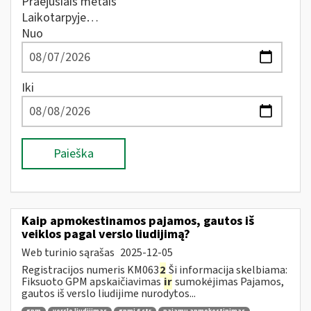
Praėjusiais metais
Laikotarpyje…
Nuo
Iki
Paieška
Kaip apmokestinamos pajamos, gautos iš
veiklos pagal verslo liudijimą?
Web turinio sąrašas
2025-12-05
Registracijos numeris KM063
2
Ši informacija skelbiama:
Fiksuoto GPM apskaičiavimas
ir
sumokėjimas Pajamos,
gautos iš verslo liudijime nurodytos...