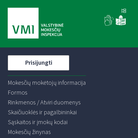
Prisijungti
Mokesčių mokėtojų informacija
Formos
Rinkmenos / Atviri duomenys
Skaičiuoklės ir pagalbininkai
Sąskaitos ir įmokų kodai
Mokesčių žinynas