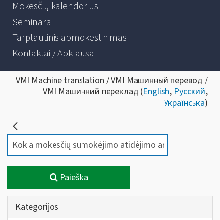
Mokesčių kalendorius
Seminarai
Tarptautinis apmokestinimas
Kontaktai / Apklausa
VMI Machine translation / VMI Машинный перевод /
VMI Машинний переклад (
English
,
Русский
,
Українська
)
Paieška
Kategorijos