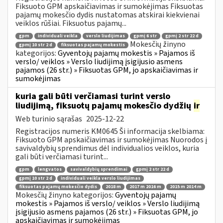
Fiksuoto GPM apskaičiavimas ir sumokėjimas Fiksuotas
pajamų mokesčio dydis nustatomas atskirai kiekvienai
veiklos rūšiai. Fiksuotus pajamų...
gpm
individuali veikla
verslo liudijimas
gpmį 6 str
gpmį 2 str 22 d
Mokesčių žinyno
gpmį 10 str 2 d
fiksuotas pajamų mokestis
kategorijos:
Gyventojų pajamų mokestis » Pajamos iš
verslo/ veiklos » Verslo liudijimą įsigijusio asmens
pajamos (26 str.) » Fiksuotas GPM, jo apskaičiavimas ir
sumokėjimas
kuria gali būti verčiamasi turint verslo
liudijimą, fiksuotų pajamų mokesčio dydžių
ir
Web turinio sąrašas
2025-12-22
Registracijos numeris KM0645 Ši informacija skelbiama:
Fiksuoto GPM apskaičiavimas ir sumokėjimas Nuorodos į
savivaldybių sprendimus dėl individualios veiklos, kuria
gali būti verčiamasi turint...
gpm
lengvatos
savivaldybių sprendimai
gpmį 2 str 22 d
gpmį 10 str 2 d
individuali veikla verslo liudijimas
fiksuotas pajamų mokesčio dydis
2018 m
2017 m 2016 m
2015 m 2014 m
Mokesčių žinyno kategorijos:
Gyventojų pajamų
mokestis » Pajamos iš verslo/ veiklos » Verslo liudijimą
įsigijusio asmens pajamos (26 str.) » Fiksuotas GPM, jo
apskaičiavimas ir sumokėjimas