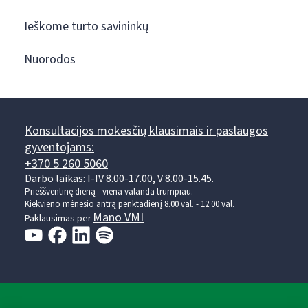
Ieškome turto savininkų
Nuorodos
Konsultacijos mokesčių klausimais ir paslaugos
gyventojams:
+370 5 260 5060
Darbo laikas: I-IV 8.00-17.00, V 8.00-15.45.
Prieššventinę dieną - viena valanda trumpiau.
Kiekvieno mėnesio antrą penktadienį 8.00 val. - 12.00 val.
Mano VMI
Paklausimas per