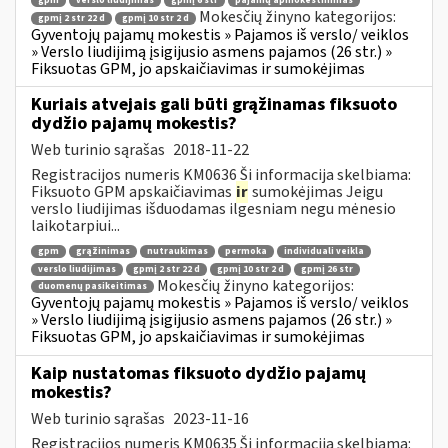
gpm
verslo liudijimas
gpmį 6 str
pajamų apmokestinimas
Mokesčių žinyno kategorijos:
gpmį 2 str 22 d
gpmį 10 str 2 d
Gyventojų pajamų mokestis » Pajamos iš verslo/ veiklos
» Verslo liudijimą įsigijusio asmens pajamos (26 str.) »
Fiksuotas GPM, jo apskaičiavimas ir sumokėjimas
Kuriais atvejais gali būti grąžinamas fiksuoto
dydžio pajamų mokestis?
Web turinio sąrašas
2018-11-22
Registracijos numeris KM0636 Ši informacija skelbiama:
Fiksuoto GPM apskaičiavimas
ir
sumokėjimas Jeigu
verslo liudijimas išduodamas ilgesniam negu mėnesio
laikotarpiui...
gpm
grąžinimas
nutraukimas
permoka
individuali veikla
verslo liudijimas
gpmį 2 str 22 d
gpmį 10 str 2 d
gpmį 26 str
Mokesčių žinyno kategorijos:
duomenų pasikeitimas
Gyventojų pajamų mokestis » Pajamos iš verslo/ veiklos
» Verslo liudijimą įsigijusio asmens pajamos (26 str.) »
Fiksuotas GPM, jo apskaičiavimas ir sumokėjimas
Kaip nustatomas fiksuoto dydžio pajamų
mokestis?
Web turinio sąrašas
2023-11-16
Registracijos numeris KM0635 Ši informacija skelbiama: