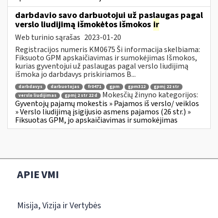
darbdavio savo darbuotojui už paslaugas pagal
verslo liudijimą išmokėtos išmokos
ir
Web turinio sąrašas
2023-01-20
Registracijos numeris KM0675 Ši informacija skelbiama:
Fiksuoto GPM apskaičiavimas ir sumokėjimas Išmokos,
kurias gyventojui už paslaugas pagal verslo liudijimą
išmoka jo darbdavys priskiriamos B...
darbdavys
darbuotojas
fr0471
gpm
gpm312
gpmį 22 str
Mokesčių žinyno kategorijos:
verslo liudijimas
gpmį 2 str 22 d
Gyventojų pajamų mokestis » Pajamos iš verslo/ veiklos
» Verslo liudijimą įsigijusio asmens pajamos (26 str.) »
Fiksuotas GPM, jo apskaičiavimas ir sumokėjimas
APIE VMI
Misija, Vizija ir Vertybės