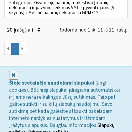
kategorijos:
Gyventojų pajamų mokestis » Įmonių
deklaracijų ir pažymų teikimas VMI ir gyventojams (V
skyrius) » Metinė pajamų deklaracija GPM312
20 Įrašų(-ai)
Rodoma nuo 1 iki 11 iš 11 irašų.
1
Uždaryti
Šioje svetainėje naudojami slapukai
(angl.
cookies). Būtinieji slapukai įdiegiami automatiškai
ir jiems nėra reikalingas Jūsų sutikimas. Taip pat
galite sutikti ir su kitų slapukų naudojimu. Savo
sutikimą bet kada galėsite atšaukti pakeisdami
interneto naršyklės nustatymus ir ištrindami
įrašytus slapukus. Daugiau informacijos
Slapukų