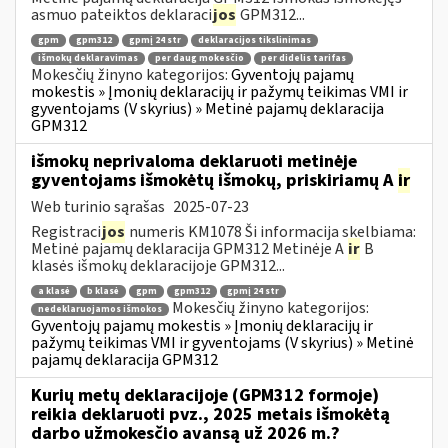
asmuo pateiktos deklaraci
jos
GPM312...
gpm
gpm312
gpmį 24 str
deklaracijos tikslinimas
išmokų deklaravimas
per daug mokesčio
per didelis tarifas
Mokesčių žinyno kategorijos:
Gyventojų pajamų
mokestis » Įmonių deklaracijų ir pažymų teikimas VMI ir
gyventojams (V skyrius) » Metinė pajamų deklaracija
GPM312
išmokų neprivaloma deklaruoti metinėje
gyventojams išmokėtų išmokų, priskiriamų A
ir
Web turinio sąrašas
2025-07-23
Registraci
jos
numeris KM1078 Ši informacija skelbiama:
Metinė pajamų deklaracija GPM312 Metinėje A
ir
B
klasės išmokų deklaracijoje GPM312...
a klasė
b klasė
gpm
gpm312
gpmį 24 str
Mokesčių žinyno kategorijos:
nedeklaruojamos išmokos
Gyventojų pajamų mokestis » Įmonių deklaracijų ir
pažymų teikimas VMI ir gyventojams (V skyrius) » Metinė
pajamų deklaracija GPM312
Kurių metų deklaracijoje (GPM312 formoje)
reikia deklaruoti pvz., 2025 metais išmokėtą
darbo užmokesčio avansą už 2026 m.?