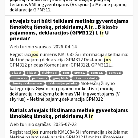
teikimas VMI ir gyventojams (V skyrius) » Metinė pajamų
deklaracija GPM312
atvejais turi būti teikiami metinės gyventojams
išmokėtų išmokų, priskiriamų A
ir
...B klasės
pajamoms, deklaracijos (GPM312) L
ir
U
priedai?
Web turinio sąrašas
2026-04-14
Registraci
jos
numeris KM1082 Ši informacija skelbiama:
Metinė pajamų deklaracija GPM312 Deklaraci
jos
GPM312 priedas Komentarai GPM312L GPM312L...
a klasė
b klasė
dividendai
gpm
gpm312
gpm312u
gpm312l
honoraras
palūkanos
gpmį 24 str
užsienio valiuta
Mokesčių žinyno
išmokų deklaravimas
deklaracijos priedas
kategorijos:
Gyventojų pajamų mokestis » Įmonių
deklaracijų ir pažymų teikimas VMI ir gyventojams (V
skyrius) » Metinė pajamų deklaracija GPM312
Kuriais atvejais tikslinama metinė gyventojams
išmokėtų išmokų, priskiriamų A
ir
Web turinio sąrašas
2025-07-23
Registraci
jos
numeris KM1084 Ši informacija skelbiama:
Metinė pajamų deklaracija GPM312 Išmokas išmokėjęs