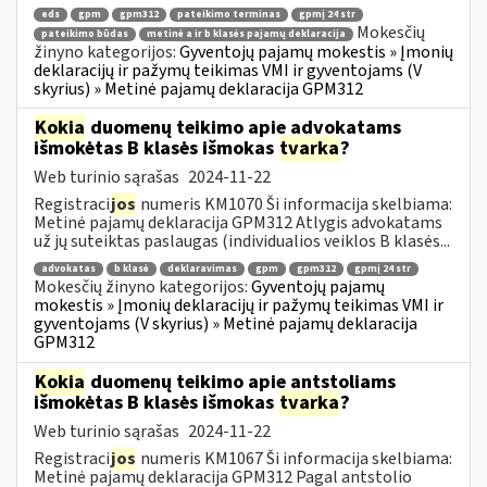
eds
gpm
gpm312
pateikimo terminas
gpmį 24 str
Mokesčių
pateikimo būdas
metinė a ir b klasės pajamų deklaracija
žinyno kategorijos:
Gyventojų pajamų mokestis » Įmonių
deklaracijų ir pažymų teikimas VMI ir gyventojams (V
skyrius) » Metinė pajamų deklaracija GPM312
Kokia
duomenų teikimo apie advokatams
išmokėtas B klasės išmokas
tvarka
?
Web turinio sąrašas
2024-11-22
Registraci
jos
numeris KM1070 Ši informacija skelbiama:
Metinė pajamų deklaracija GPM312 Atlygis advokatams
už jų suteiktas paslaugas (individualios veiklos B klasės...
advokatas
b klasė
deklaravimas
gpm
gpm312
gpmį 24 str
Mokesčių žinyno kategorijos:
Gyventojų pajamų
mokestis » Įmonių deklaracijų ir pažymų teikimas VMI ir
gyventojams (V skyrius) » Metinė pajamų deklaracija
GPM312
Kokia
duomenų teikimo apie antstoliams
išmokėtas B klasės išmokas
tvarka
?
Web turinio sąrašas
2024-11-22
Registraci
jos
numeris KM1067 Ši informacija skelbiama:
Metinė pajamų deklaracija GPM312 Pagal antstolio