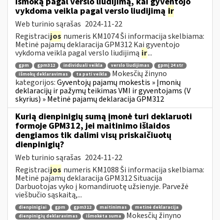
išmoką pagal verslo liudijimą, kai gyventojo
vykdoma veikla pagal verslo liudijimą
ir
Web turinio sąrašas
2024-11-22
Registraci
jos
numeris KM1074 Ši informacija skelbiama:
Metinė pajamų deklaracija GPM312 Kai gyventojo
vykdoma veikla pagal verslo liudijimą
ir
...
gpm
gpm312
individuali veikla
verslo liudijimas
gpmį 24 str
Mokesčių žinyno
išmokų deklaravimas
ta pati veikla
kategorijos:
Gyventojų pajamų mokestis » Įmonių
deklaracijų ir pažymų teikimas VMI ir gyventojams (V
skyrius) » Metinė pajamų deklaracija GPM312
Kurią dienpinigių sumą įmonė turi deklaruoti
formoje GPM312, jei maitinimo išlaidos
dengiamos tik dalimi visų priskaičiuotų
dienpinigių?
Web turinio sąrašas
2024-11-22
Registraci
jos
numeris KM1088 Ši informacija skelbiama:
Metinė pajamų deklaracija GPM312 Situacija
Darbuotojas vyko į komandiruotę užsienyje. Parvežė
viešbučio sąskaitą,...
dienpinigiai
gpm
gpm312
maitinimas
metinė deklaracija
Mokesčių žinyno
dienpinigių deklaravimas
išmokėta suma