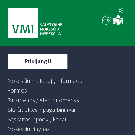
Prisijungti
Mokesčių mokėtojų informacija
Formos
Rinkmenos / Atviri duomenys
Skaičiuoklės ir pagalbininkai
Sąskaitos ir įmokų kodai
Mokesčių žinynas