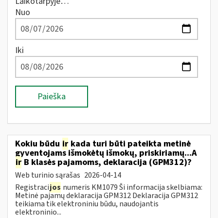
Laikotarpyje…
Nuo
Iki
Paieška
Kokiu būdu
ir
kada turi būti pateikta metinė
gyventojams išmokėtų išmokų, priskiriamų...A
ir
B klasės pajamoms, deklaracija (GPM312)?
Web turinio sąrašas
2026-04-14
Registraci
jos
numeris KM1079 Ši informacija skelbiama:
Metinė pajamų deklaracija GPM312 Deklaracija GPM312
teikiama tik elektroniniu būdu, naudojantis
elektroninio...