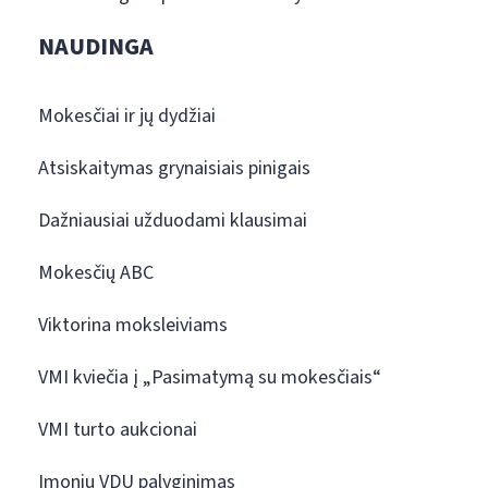
NAUDINGA
Mokesčiai ir jų dydžiai
Atsiskaitymas grynaisiais pinigais
Dažniausiai užduodami klausimai
Mokesčių ABC
Viktorina moksleiviams
VMI kviečia į „Pasimatymą su mokesčiais“
VMI turto aukcionai
Įmonių VDU palyginimas