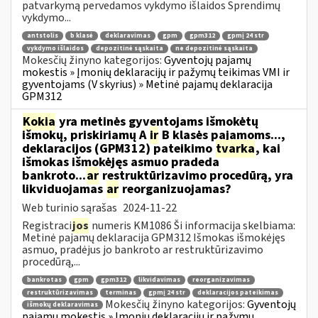
patvarkymą pervedamos vykdymo išlaidos Sprendimų
vykdymo...
antstolis
b klasė
deklaravimas
gpm
gpm312
gpmį 24 str
vykdymo išlaidos
depozitinė sąskaita
ne depozitinė sąskaita
Mokesčių žinyno kategorijos:
Gyventojų pajamų
mokestis » Įmonių deklaracijų ir pažymų teikimas VMI ir
gyventojams (V skyrius) » Metinė pajamų deklaracija
GPM312
Kokia
yra metinės gyventojams išmokėtų
išmokų, priskiriamų A
ir
B klasės pajamoms...,
deklaracijos (GPM312) pateikimo
tvarka
, kai
išmokas išmokėjęs asmuo pradeda
bankroto...
ar
restruktūrizavimo procedūrą, yra
likviduojamas
ar
reorganizuojamas?
Web turinio sąrašas
2024-11-22
Registraci
jos
numeris KM1086 Ši informacija skelbiama:
Metinė pajamų deklaracija GPM312 Išmokas išmokėjęs
asmuo, pradėjus jo bankroto ar restruktūrizavimo
procedūrą,...
bankrotas
gpm
gpm312
likvidavimas
reorganizavimas
restruktūrizavimas
terminas
gpmį 24 str
deklaracijos pateikimas
Mokesčių žinyno kategorijos:
Gyventojų
išmokų deklaravimas
pajamų mokestis » Įmonių deklaracijų ir pažymų