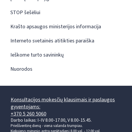
STOP šešėliui
Krašto apsaugos ministerijos informacija
Interneto svetainės atitikties paraiška
Ieškome turto savininkų
Nuorodos
Konsultacijos mokesčių klausimais ir paslaugos
gyventojams:
+370 5 260 5060
Darbo laikas: I-IV 8.00-17.00, V 8.00-15.45.
Prieššventinę dieną - viena valanda trumpiau.
Kiekvieno mėnesio antrą penktadienį 8.00 val. - 12.00 val.