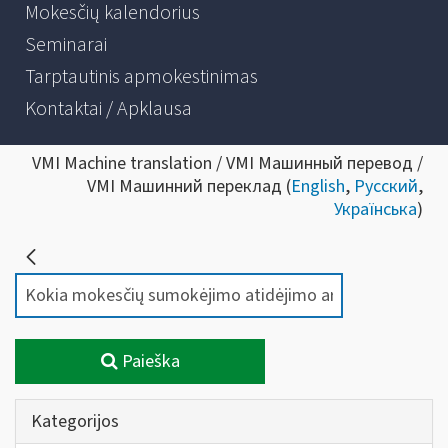
Mokesčių kalendorius
Seminarai
Tarptautinis apmokestinimas
Kontaktai / Apklausa
VMI Machine translation / VMI Машинный перевод /
VMI Машинний переклад (
English
,
Русский
,
Українська
)
Paieška
Kategorijos