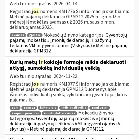
Web turinio sąrašas
2026-04-14
Registraci
jos
numeris KM1776 Ši informacija skelbiama:
Metinė pajamų deklaracija GPM312 2025 m. gruodžio
mėnesį išmokėtas avansas už 2026 m. sausio mėn.
deklaruojamas 2025...
Mokesčių žinyno kategorijos:
Gyventojų
avansas
gpm312
pajamų mokestis » Įmonių deklaracijų ir pažymų
teikimas VMI ir gyventojams (V skyrius) » Metinė pajamų
deklaracija GPM312
Kurių metų
ir
kokioje formoje reikia deklaruoti
atlygį, sumokėtą individualią veiklą
Web turinio sąrašas
2024-11-22
Registraci
jos
numeris KM1077 Ši informacija skelbiama:
Metinė pajamų deklaracija GPM312 Duomenys apie
išmokas individualią veiklą vykdančiam gyventojui, kuris
pajamas iš...
gpm
gpm312
laikotarpis
individuali veikla
gpmį 24 str
Mokesčių žinyno
kaupimo principas
išmokų deklaravimas
kategorijos:
Gyventojų pajamų mokestis » Įmonių
deklaracijų ir pažymų teikimas VMI ir gyventojams (V
skyrius) » Metinė pajamų deklaracija GPM312