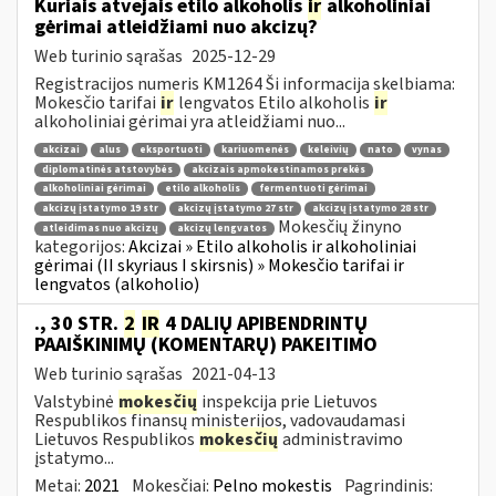
Kuriais atvejais etilo alkoholis
ir
alkoholiniai
gėrimai atleidžiami nuo akcizų?
Web turinio sąrašas
2025-12-29
Registracijos numeris KM1264 Ši informacija skelbiama:
Mokesčio tarifai
ir
lengvatos Etilo alkoholis
ir
alkoholiniai gėrimai yra atleidžiami nuo...
akcizai
alus
eksportuoti
kariuomenės
keleivių
nato
vynas
diplomatinės atstovybės
akcizais apmokestinamos prekės
alkoholiniai gėrimai
etilo alkoholis
fermentuoti gėrimai
akcizų įstatymo 19 str
akcizų įstatymo 27 str
akcizų įstatymo 28 str
Mokesčių žinyno
atleidimas nuo akcizų
akcizų lengvatos
kategorijos:
Akcizai » Etilo alkoholis ir alkoholiniai
gėrimai (II skyriaus I skirsnis) » Mokesčio tarifai ir
lengvatos (alkoholio)
., 30 STR.
2
IR
4 DALIŲ APIBENDRINTŲ
PAAIŠKINIMŲ (KOMENTARŲ) PAKEITIMO
Web turinio sąrašas
2021-04-13
Valstybinė
mokesčių
inspekcija prie Lietuvos
Respublikos finansų ministerijos, vadovaudamasi
Lietuvos Respublikos
mokesčių
administravimo
įstatymo...
Metai:
2021
Mokesčiai:
Pelno mokestis
Pagrindinis: