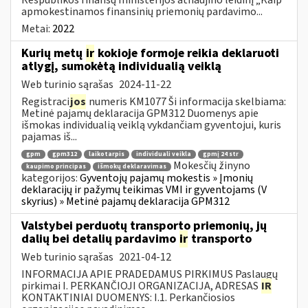
apmokestinamos finansinių priemonių pardavimo...
Metai:
2022
Kurių metų
ir
kokioje formoje reikia deklaruoti
atlygį, sumokėtą individualią veiklą
Web turinio sąrašas
2024-11-22
Registraci
jos
numeris KM1077 Ši informacija skelbiama:
Metinė pajamų deklaracija GPM312 Duomenys apie
išmokas individualią veiklą vykdančiam gyventojui, kuris
pajamas iš...
gpm
gpm312
laikotarpis
individuali veikla
gpmį 24 str
Mokesčių žinyno
kaupimo principas
išmokų deklaravimas
kategorijos:
Gyventojų pajamų mokestis » Įmonių
deklaracijų ir pažymų teikimas VMI ir gyventojams (V
skyrius) » Metinė pajamų deklaracija GPM312
Valstybei perduotų transporto priemonių, jų
dalių bei detalių pardavimo
ir
transporto
Web turinio sąrašas
2021-04-12
INFORMACIJA APIE PRADEDAMUS PIRKIMUS Paslaugų
pirkimai I. PERKANČIOJI ORGANIZACIJA, ADRESAS
IR
KONTAKTINIAI DUOMENYS: I.1. Perkančiosios