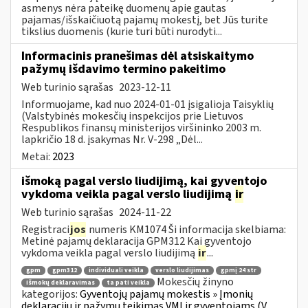
asmenys nėra pateikę duomenų apie gautas
pajamas/išskaičiuotą pajamų mokestį, bet Jūs turite
tikslius duomenis (kurie turi būti nurodyti...
Informacinis pranešimas dėl atsiskaitymo
pažymų išdavimo termino pakeitimo
Web turinio sąrašas
2023-12-11
Informuojame, kad nuo 2024-01-01 įsigalioja Taisyklių
(Valstybinės mokesčių inspekcijos prie Lietuvos
Respublikos finansų ministerijos viršininko 2003 m.
lapkričio 18 d. įsakymas Nr. V-298 „Dėl...
Metai:
2023
išmoką pagal verslo liudijimą, kai gyventojo
vykdoma veikla pagal verslo liudijimą
ir
Web turinio sąrašas
2024-11-22
Registraci
jos
numeris KM1074 Ši informacija skelbiama:
Metinė pajamų deklaracija GPM312 Kai gyventojo
vykdoma veikla pagal verslo liudijimą
ir
...
gpm
gpm312
individuali veikla
verslo liudijimas
gpmį 24 str
Mokesčių žinyno
išmokų deklaravimas
ta pati veikla
kategorijos:
Gyventojų pajamų mokestis » Įmonių
deklaracijų ir pažymų teikimas VMI ir gyventojams (V