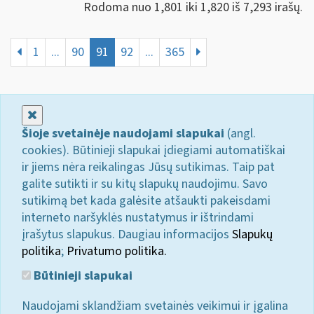
Rodoma nuo 1,801 iki 1,820 iš 7,293 irašų.
1
...
90
91
92
...
365
Uždaryti
Šioje svetainėje naudojami slapukai
(angl.
cookies). Būtinieji slapukai įdiegiami automatiškai
ir jiems nėra reikalingas Jūsų sutikimas. Taip pat
galite sutikti ir su kitų slapukų naudojimu. Savo
sutikimą bet kada galėsite atšaukti pakeisdami
interneto naršyklės nustatymus ir ištrindami
įrašytus slapukus. Daugiau informacijos
Slapukų
politika
;
Privatumo politika.
Būtinieji slapukai
Naudojami sklandžiam svetainės veikimui ir įgalina