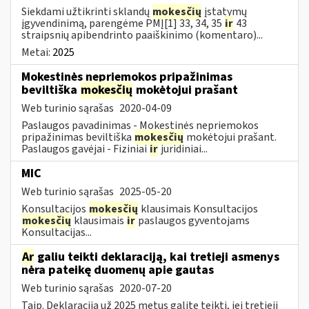
Siekdami užtikrinti sklandų
mokesčių
įstatymų
įgyvendinimą, parengėme PMĮ[1] 33, 34, 35
ir
43
straipsnių apibendrinto paaiškinimo (komentaro)...
Metai:
2025
Mokestinės nepriemokos pripažinimas
beviltiška
mokesčių
mokėtojui prašant
Web turinio sąrašas
2020-04-09
Paslaugos pavadinimas - Mokestinės nepriemokos
pripažinimas beviltiška
mokesčių
mokėtojui prašant.
Paslaugos gavėjai - Fiziniai
ir
juridiniai...
MIC
Web turinio sąrašas
2025-05-20
Konsultacijos
mokesčių
klausimais Konsultacijos
mokesčių
klausimais
ir
paslaugos gyventojams
Konsultacijas...
Ar
galiu teikti deklaraciją, kai tretieji asmenys
nėra pateikę duomenų apie gautas
Web turinio sąrašas
2020-07-20
Taip. Deklaraciją už 2025 metus galite teikti, jei tretieji