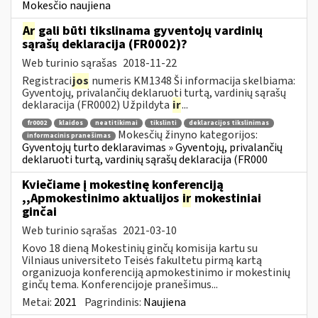
Mokesčio naujiena
Ar
gali būti tikslinama gyventojų vardinių
sąrašų deklaracija (FR0002)?
Web turinio sąrašas
2018-11-22
Registraci
jos
numeris KM1348 Ši informacija skelbiama:
Gyventojų, privalančių deklaruoti turtą, vardinių sąrašų
deklaracija (FR0002) Užpildyta
ir
...
fr0002
klaidos
neatitikimai
tikslinti
deklaracijos tikslinimas
Mokesčių žinyno kategorijos:
informacinis pranešimas
Gyventojų turto deklaravimas » Gyventojų, privalančių
deklaruoti turtą, vardinių sąrašų deklaracija (FR000
Kviečiame į mokestinę konferenciją
,,Apmokestinimo aktualijos
ir
mokestiniai
ginčai
Web turinio sąrašas
2021-03-10
Kovo 18 dieną Mokestinių ginčų komisija kartu su
Vilniaus universiteto Teisės fakultetu pirmą kartą
organizuoja konferenciją apmokestinimo ir mokestinių
ginčų tema. Konferencijoje pranešimus...
Metai:
2021
Pagrindinis:
Naujiena