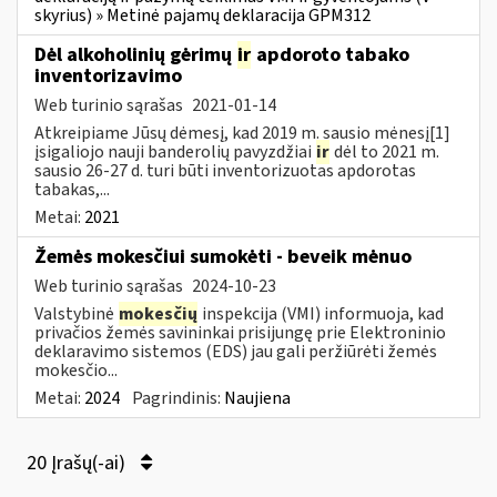
skyrius) » Metinė pajamų deklaracija GPM312
Dėl alkoholinių gėrimų
ir
apdoroto tabako
inventorizavimo
Web turinio sąrašas
2021-01-14
Atkreipiame Jūsų dėmesį, kad 2019 m. sausio mėnesį[1]
įsigaliojo nauji banderolių pavyzdžiai
ir
dėl to 2021 m.
sausio 26-27 d. turi būti inventorizuotas apdorotas
tabakas,...
Metai:
2021
Žemės mokesčiui sumokėti - beveik mėnuo
Web turinio sąrašas
2024-10-23
Valstybinė
mokesčių
inspekcija (VMI) informuoja, kad
privačios žemės savininkai prisijungę prie Elektroninio
deklaravimo sistemos (EDS) jau gali peržiūrėti žemės
mokesčio...
Metai:
2024
Pagrindinis:
Naujiena
20 Įrašų(-ai)