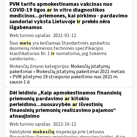
PVM tarifu apmokestinamas vakcinas nuo
COVID-19 ligos
ar
in vitro diagnostikos
medicinos...priemones, kai pirkimo - pardavimo
sandoriai vyksta Lietuvoje
ir
prekės nėra
išgabenamos
Web turinio sąrašas
2021-01-12
Šiuo
metu
yra keičiamas Standartinės apskaitos
duomenų rinkmenos techninės specifikacijos
klasifikatorius Nr. 1
ir
numatoma, jog tokiems
sandoriams...
Mokesčių žinyno kategorijos:
Mokesčių įstatymų
pakeitimai » Mokesčių įstatymų pakeitimai 2021 metais
» PVM įstatymo 19 straipsnio pakeitimo nuo 2021 m.
sausio 1 d.
Dėl leidinio „Kaip apmokestinamos finansinių
priemonių pardavimo
ar
kitokio
perleidimo...nuosavybėn
ar
išvestinių
finansinių priemonių realizavimo pajamos“
atnaujinimo
Web turinio sąrašas
2022-10-12
Valstybinė
mokesčių
inspekcija prie Lietuvos
Respublikos finansų ministerijos atnaujino leidinį „Kaip