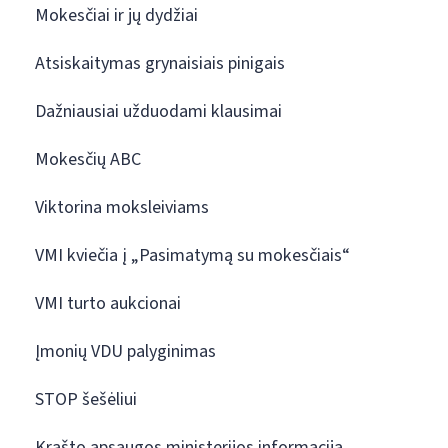
Mokesčiai ir jų dydžiai
Atsiskaitymas grynaisiais pinigais
Dažniausiai užduodami klausimai
Mokesčių ABC
Viktorina moksleiviams
VMI kviečia į „Pasimatymą su mokesčiais“
VMI turto aukcionai
Įmonių VDU palyginimas
STOP šešėliui
Krašto apsaugos ministerijos informacija