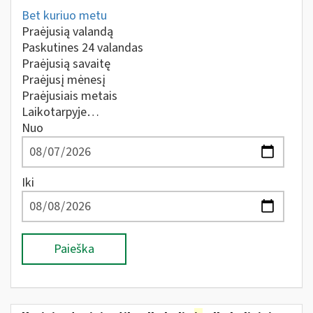
Bet kuriuo metu
Praėjusią valandą
Paskutines 24 valandas
Praėjusią savaitę
Praėjusį mėnesį
Praėjusiais metais
Laikotarpyje…
Nuo
Iki
Paieška