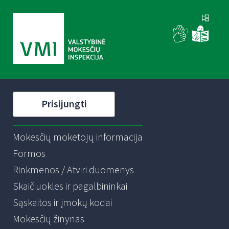
Prisijungti
Mokesčių mokėtojų informacija
Formos
Rinkmenos / Atviri duomenys
Skaičiuoklės ir pagalbininkai
Sąskaitos ir įmokų kodai
Mokesčių žinynas