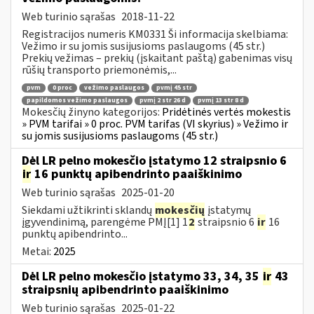
Web turinio sąrašas
2018-11-22
Registracijos numeris KM0331 Ši informacija skelbiama:
Vežimo ir su jomis susijusioms paslaugoms (45 str.)
Prekių vežimas – prekių (įskaitant paštą) gabenimas visų
rūšių transporto priemonėmis,...
pvm
0 proc
vežimo paslaugos
pvmį 45 str
papildomos vežimo paslaugos
pvmį 2 str 26 d
pvmį 13 str 8 d
Mokesčių žinyno kategorijos:
Pridėtinės vertės mokestis
» PVM tarifai » 0 proc. PVM tarifas (VI skyrius) » Vežimo ir
su jomis susijusioms paslaugoms (45 str.)
Dėl LR pelno mokesčio įstatymo 12 straipsnio 6
ir
16 punktų apibendrinto paaiškinimo
Web turinio sąrašas
2025-01-20
Siekdami užtikrinti sklandų
mokesčių
įstatymų
įgyvendinimą, parengėme PMĮ[1] 1
2
straipsnio 6
ir
16
punktų apibendrinto...
Metai:
2025
Dėl LR pelno mokesčio įstatymo 33, 34, 35
ir
43
straipsnių apibendrinto paaiškinimo
Web turinio sąrašas
2025-01-22