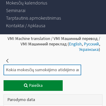
Mokesčių kalendorius
Seminarai
Tarptautinis apmokestinimas
Kontaktai / Apklausa
VMI Machine translation / VMI Машинный перевод /
VMI Машинний переклад (
English
,
Русский
,
Українська
)
Paieška
Parodymo data