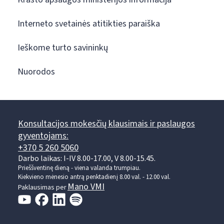
Interneto svetainės atitikties paraiška
Ieškome turto savininkų
Nuorodos
Konsultacijos mokesčių klausimais ir paslaugos
gyventojams:
+370 5 260 5060
Darbo laikas: I-IV 8.00-17.00, V 8.00-15.45.
Prieššventinę dieną - viena valanda trumpiau.
Kiekvieno mėnesio antrą penktadienį 8.00 val. - 12.00 val.
Mano VMI
Paklausimas per