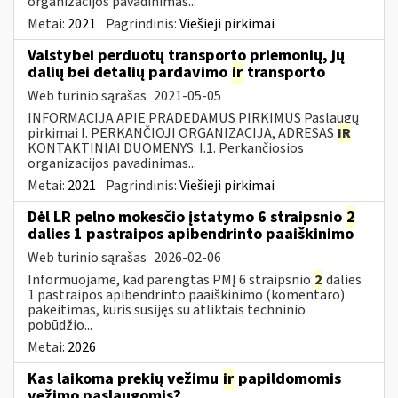
organizacijos pavadinimas...
Metai:
2021
Pagrindinis:
Viešieji pirkimai
Valstybei perduotų transporto priemonių, jų
dalių bei detalių pardavimo
ir
transporto
Web turinio sąrašas
2021-05-05
INFORMACIJA APIE PRADEDAMUS PIRKIMUS Paslaugų
pirkimai I. PERKANČIOJI ORGANIZACIJA, ADRESAS
IR
KONTAKTINIAI DUOMENYS: I.1. Perkančiosios
organizacijos pavadinimas...
Metai:
2021
Pagrindinis:
Viešieji pirkimai
Dėl LR pelno mokesčio įstatymo 6 straipsnio
2
dalies 1 pastraipos apibendrinto paaiškinimo
Web turinio sąrašas
2026-02-06
Informuojame, kad parengtas PMĮ 6 straipsnio
2
dalies
1 pastraipos apibendrinto paaiškinimo (komentaro)
pakeitimas, kuris susijęs su atliktais techninio
pobūdžio...
Metai:
2026
Kas laikoma prekių vežimu
ir
papildomomis
vežimo paslaugomis?