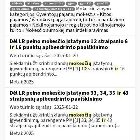
a klasė
atliekos
automobilis
gpm
gpm312
gpm313
Mokesčių žinyno
pardavimas
netauriųjų metalų laužas
kategorijos:
Gyventojų pajamų mokestis » Kitos
pajamos / išmokos (pagal abėcėlę) » Turto pardavimo
pajamos » Nekilnojamojo ir registruotino kilnojamojo
turto » Mokesčio sumokėjimas ir deklaravimas
Dėl LR pelno mokesčio įstatymo 12 straipsnio 6
ir
16 punktų apibendrinto paaiškinimo
Web turinio sąrašas
2025-01-20
Siekdami užtikrinti sklandų
mokesčių
įstatymų
įgyvendinimą, parengėme PMĮ[1] 1
2
straipsnio 6
ir
16
punktų apibendrinto...
Metai:
2025
Dėl LR pelno mokesčio įstatymo 33, 34, 35
ir
43
straipsnių apibendrinto paaiškinimo
Web turinio sąrašas
2025-01-22
Siekdami užtikrinti sklandų
mokesčių
įstatymų
įgyvendinimą, parengėme PMĮ[1] 33, 34, 35
ir
43
straipsnių apibendrinto paaiškinimo (komentaro)...
Metai:
2025