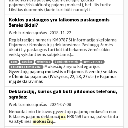
pajamas/išskaičiuotą pajamų mokestį, bet Jūs turite
tikslius duomenis (kurie turi būti nurodyti...
Kokios paslaugos yra laikomos paslaugomis
žemės ūkiui?
Web turinio sąrašas
2018-11-22
Registracijos numeris KM0787 Ši informacija skelbiama:
Pajamos / išmokos ir jų deklaravimas Paslaugų žemės
ūkiui (t.y. paslaugos turi būti atliekamos žemės ūkio
veiklą vykdantiems subjektams)...
gpm
sąrašas
ūkininkas
žemės ūkio veikla
gpmį 2 str 33 p
Mokesčių žinyno kategorijos:
paslaugos žemės ūkiui
Gyventojų pajamų mokestis » Pajamos iš verslo/ veiklos
» Ūkininko pajamos (IV skyrius, 22, 23, 27 str.) » Pajamos
ir jų deklaravimas
Deklaracijų, kurios gali būti pildomos telefonu,
sąrašas:
Web turinio sąrašas
2024-07-08
Nenuolatinio Lietuvos gyventojo pajamų mokesčio nuo
B klasės pajamų deklaraci
jos
FR0459 forma, patvirtinta
Valstybinės
mokesčių
...