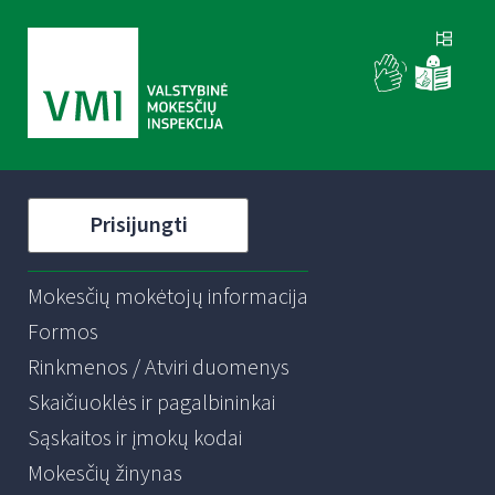
Prisijungti
Mokesčių mokėtojų informacija
Formos
Rinkmenos / Atviri duomenys
Skaičiuoklės ir pagalbininkai
Sąskaitos ir įmokų kodai
Mokesčių žinynas