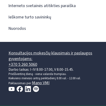
Interneto svetainės atitikties paraiška
Ieškome turto savininkų
Nuorodos
Konsultacijos mokesčių klausimais ir paslaugos
gyventojams:
+370 5 260 5060
Darbo laikas: I-IV 8.00-17.00, V 8.00-15.45.
Prieššventinę dieną - viena valanda trumpiau.
Kiekvieno mėnesio antrą penktadienį 8.00 val. - 12.00 val.
Mano VMI
Paklausimas per