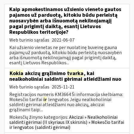
Kaip apmokestinamos užsienio vieneto gautos
pajamos už parduotą, kitokiu būdu perleistą
nuosavybėn arba išnuomotą nekilnojamąjį
pagal prigimtį daiktą, esantį Lietuvos
Respublikos teritorijoje?
Web turinio sąrašas
2021-06-07
Kai užsienio vienetas ne per nuolatinę buveinę gauna
pajamų už parduotą, kitokiu būdu perleistą nuosavybėn
arba išnuomotą nekilnojamąjį pagal prigimtį daiktą,
esantį Lietuvos Respublikos...
Kokia
akcizų grąžinimo
tvarka
, kai
nealkoholiniai saldinti gėrimai atleidžiami nuo
Web turinio sąrašas
2025-11-21
Registracijos numeris KM3664 Ši informacija skelbiama:
Mokesčio tarifai
ir
lengvatos Jeigu nealkoholiniai
saldinti gėrimai atleidžiami nuo akcizų, akcizai
grąžinami taip:...
Mokesčių žinyno kategorijos:
Akcizai » Nealkoholiniai
saldinti gėrimai (II skyriaus IX skirsnis) » Mokesčio tarifai
ir lengvatos (saldinti gėrimai)