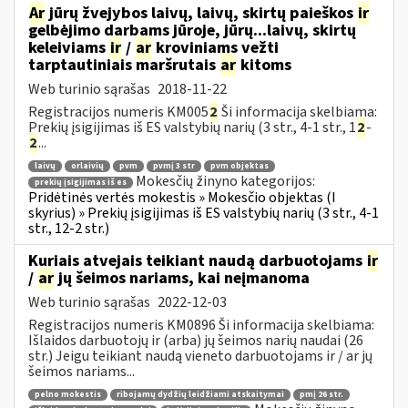
Ar
jūrų žvejybos laivų, laivų, skirtų paieškos
ir
gelbėjimo darbams jūroje, jūrų...laivų, skirtų
keleiviams
ir
/
ar
kroviniams vežti
tarptautiniais maršrutais
ar
kitoms
Web turinio sąrašas
2018-11-22
Registracijos numeris KM005
2
Ši informacija skelbiama:
Prekių įsigijimas iš ES valstybių narių (3 str., 4-1 str., 1
2
-
2
...
laivų
orlaivių
pvm
pvmį 3 str
pvm objektas
Mokesčių žinyno kategorijos:
prekių įsigijimas iš es
Pridėtinės vertės mokestis » Mokesčio objektas (I
skyrius) » Prekių įsigijimas iš ES valstybių narių (3 str., 4-1
str., 12-2 str.)
Kuriais atvejais teikiant naudą darbuotojams
ir
/
ar
jų šeimos nariams, kai neįmanoma
Web turinio sąrašas
2022-12-03
Registracijos numeris KM0896 Ši informacija skelbiama:
Išlaidos darbuotojų ir (arba) jų šeimos narių naudai (26
str.) Jeigu teikiant naudą vieneto darbuotojams ir / ar jų
šeimos nariams...
pelno mokestis
ribojamų dydžių leidžiami atskaitymai
pmį 26 str.