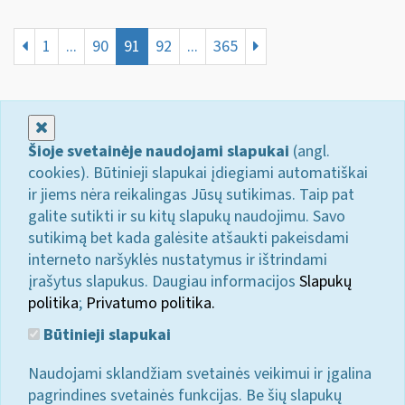
1
...
90
91
92
...
365
Uždaryti
Šioje svetainėje naudojami slapukai
(angl.
cookies). Būtinieji slapukai įdiegiami automatiškai
ir jiems nėra reikalingas Jūsų sutikimas. Taip pat
galite sutikti ir su kitų slapukų naudojimu. Savo
sutikimą bet kada galėsite atšaukti pakeisdami
interneto naršyklės nustatymus ir ištrindami
įrašytus slapukus. Daugiau informacijos
Slapukų
politika
;
Privatumo politika.
Būtinieji slapukai
Naudojami sklandžiam svetainės veikimui ir įgalina
pagrindines svetainės funkcijas. Be šių slapukų