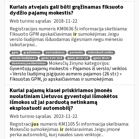
Kuriais atvejais gali būti grąžinamas fiksuoto
dydžio pajamų mokestis?
Web turinio sąrašas
2018-11-22
Registracijos numeris KM0636 Ši informacija skelbiama:
Fiksuoto GPM apskaičiavimas
ir
sumokėjimas Jeigu
verslo liudijimas išduodamas ilgesniam negu mėnesio
laikotarpiui...
gpm
grąžinimas
nutraukimas
permoka
individuali veikla
verslo liudijimas
gpmį 2 str 22 d
gpmį 10 str 2 d
gpmį 26 str
Mokesčių žinyno kategorijos:
duomenų pasikeitimas
Gyventojų pajamų mokestis » Pajamos iš verslo/ veiklos
» Verslo liudijimą įsigijusio asmens pajamos (26 str.) »
Fiksuotas GPM, jo apskaičiavimas ir sumokėjimas
Kuriai pajamų klasei priskiriamos įmonės
nuolatiniam Lietuvos gyventojui išmokėtos
išmokos už jai parduotą netinkamą
eksploatuoti automobilį?
Web turinio sąrašas
2023-11-22
Registraci
jos
numeris KM1105 Ši informacija skelbiama:
Mokesčio sumokėjimas
ir
deklaravimas Jeigu įmonė
perka automobilį, kurį naudos savo veikloje...