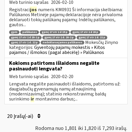
Web turinio sąrašas
2026-02-10
Registraci
jos
numeris KM0931 Ši informacija skelbiama:
Palūkanos Metinėje pajamų deklaracijoje nėra privaloma
deklaruoti tokių palūkanų pajamų: Indėlių palūkanos,
gautos...
gpm
palūkanos
gpmį 17 str 1 d 19 p
gpmį 17 str 1 d 20 p
gpmį 17 str 1 d 20-1 p
gpmį 17 str 1 d. 20-2 p
gpmį 17 str 1 d. 21 p
Mokesčių žinyno
gpmį 17 str 1 d. 22 p
nedeklaruojamos palūkanos
kategorijos:
Gyventojų pajamų mokestis » Kitos
pajamos / išmokos (pagal abėcėlę) » Palūkanos
Kokioms patirtoms išlaidoms negalite
pasinaudoti lengvata?
Web turinio sąrašas
2020-02-20
Lengvata negalite pasinaudoti išlaidoms, patirtoms už:
daugiabučių gyvenamųjų namų atnaujinimą
(modernizavimą); statinio rekonstravimą; baldų
surinkimo
ir
montavimo darbus;...
20 Įrašų(-ai)
Rodoma nuo 1,801 iki 1,820 iš 7,293 irašų.