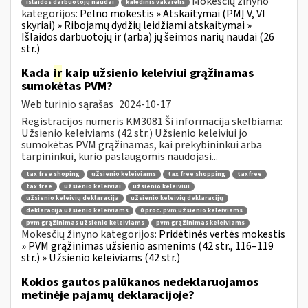
Mokesčių žinyno
išlaidos darbuotojų naudai
kalėdinis vakarėlis
kategorijos:
Pelno mokestis » Atskaitymai (PMĮ V, VI
skyriai) » Ribojamų dydžių leidžiami atskaitymai »
Išlaidos darbuotojų ir (arba) jų šeimos narių naudai (26
str.)
Kada
ir
kaip užsienio keleiviui grąžinamas
sumokėtas PVM?
Web turinio sąrašas
2024-10-17
Registracijos numeris KM3081 Ši informacija skelbiama:
Užsienio keleiviams (42 str.) Užsienio keleiviui jo
sumokėtas PVM grąžinamas, kai prekybininkui arba
tarpininkui, kurio paslaugomis naudojasi...
tax free shoping
užsienio keleiviams
tax free shopping
taxfree
tax free
užsienio keleiviai
užsienio keleiviui
užsienio keleivių deklaracija
užsienio keleivių deklaracijų
deklaracija užsienio keleiviams
0 proc. pvm užsienio keleiviams
pvm grąžinimas užsienio keleiviams
pvm grąžinimas keleiviams
Mokesčių žinyno kategorijos:
Pridėtinės vertės mokestis
» PVM grąžinimas užsienio asmenims (42 str., 116–119
str.) » Užsienio keleiviams (42 str.)
Kokios gautos palūkanos nedeklaruojamos
metinėje pajamų deklaracijoje?