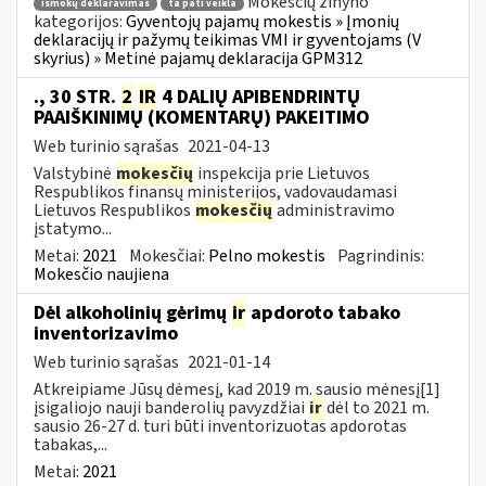
Mokesčių žinyno
išmokų deklaravimas
ta pati veikla
kategorijos:
Gyventojų pajamų mokestis » Įmonių
deklaracijų ir pažymų teikimas VMI ir gyventojams (V
skyrius) » Metinė pajamų deklaracija GPM312
., 30 STR.
2
IR
4 DALIŲ APIBENDRINTŲ
PAAIŠKINIMŲ (KOMENTARŲ) PAKEITIMO
Web turinio sąrašas
2021-04-13
Valstybinė
mokesčių
inspekcija prie Lietuvos
Respublikos finansų ministerijos, vadovaudamasi
Lietuvos Respublikos
mokesčių
administravimo
įstatymo...
Metai:
2021
Mokesčiai:
Pelno mokestis
Pagrindinis:
Mokesčio naujiena
Dėl alkoholinių gėrimų
ir
apdoroto tabako
inventorizavimo
Web turinio sąrašas
2021-01-14
Atkreipiame Jūsų dėmesį, kad 2019 m. sausio mėnesį[1]
įsigaliojo nauji banderolių pavyzdžiai
ir
dėl to 2021 m.
sausio 26-27 d. turi būti inventorizuotas apdorotas
tabakas,...
Metai:
2021