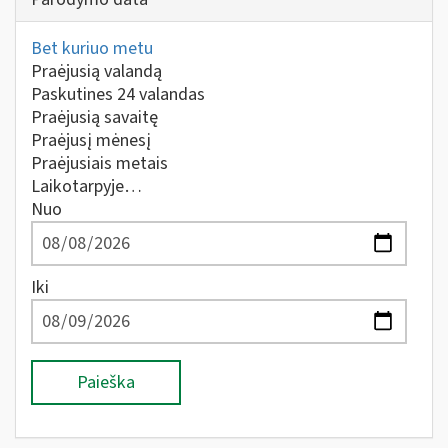
Bet kuriuo metu
Praėjusią valandą
Paskutines 24 valandas
Praėjusią savaitę
Praėjusį mėnesį
Praėjusiais metais
Laikotarpyje…
Nuo
Iki
Paieška