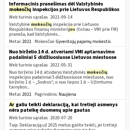
Informacinis pranešimas dėl Valstybinės
mokesčių
inspekcijos prie Lietuvos Respublikos
Web turinio sąrašas
2021-09-14
Valstybinė
mokesčių
inspekcija prie Lietuvos
Respublikos finansų ministeri
jos
(toliau – VMI prie FM)
praneša, kad Valstybinės...
Metai:
2021
Mokesčiai:
Gyventojų pajamų mokestis
Nuo birželio 14 d. atveriami VMI aptarnavimo
padaliniai 5 didžiuosiuose Lietuvos miestuose
Web turinio sąrašas
2021-05-31
Nuo birželio 14 d. atsidarys Valstybinės
mokesčių
inspekcijos padaliniai 5 didžiuosiuose miestuose, nuo
birželio 1 d. – „Sodros“, o nuo liepos 1 d. – Užimtumo
tarnybos...
Metai:
2021
Pagrindinis:
Naujiena
Ar
galiu teikti deklaraciją, kai tretieji asmenys
nėra pateikę duomenų apie gautas
Web turinio sąrašas
2020-07-20
Taip. Deklaraciją už 2025 metus galite teikti, jei tretieji
asmenys nėra pateikę duomenų apie gautas