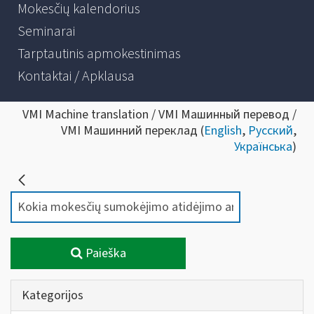
Mokesčių kalendorius
Seminarai
Tarptautinis apmokestinimas
Kontaktai / Apklausa
VMI Machine translation / VMI Машинный перевод /
VMI Машинний переклад (
English
,
Русский
,
Українська
)
Paieška
Kategorijos