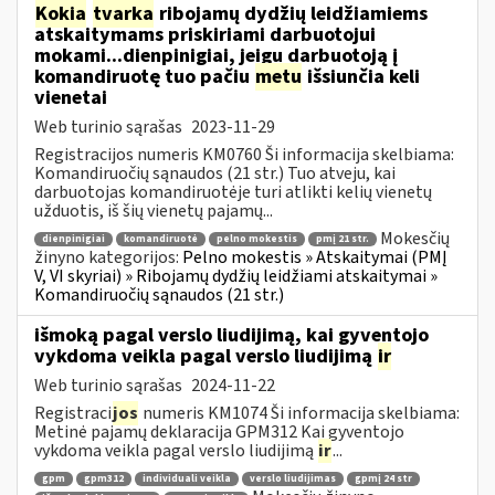
Kokia
tvarka
ribojamų dydžių leidžiamiems
atskaitymams priskiriami darbuotojui
mokami...dienpinigiai, jeigu darbuotoją į
komandiruotę tuo pačiu
metu
išsiunčia keli
vienetai
Web turinio sąrašas
2023-11-29
Registracijos numeris KM0760 Ši informacija skelbiama:
Komandiruočių sąnaudos (21 str.) Tuo atveju, kai
darbuotojas komandiruotėje turi atlikti kelių vienetų
užduotis, iš šių vienetų pajamų...
Mokesčių
dienpinigiai
komandiruotė
pelno mokestis
pmį 21 str.
žinyno kategorijos:
Pelno mokestis » Atskaitymai (PMĮ
V, VI skyriai) » Ribojamų dydžių leidžiami atskaitymai »
Komandiruočių sąnaudos (21 str.)
išmoką pagal verslo liudijimą, kai gyventojo
vykdoma veikla pagal verslo liudijimą
ir
Web turinio sąrašas
2024-11-22
Registraci
jos
numeris KM1074 Ši informacija skelbiama:
Metinė pajamų deklaracija GPM312 Kai gyventojo
vykdoma veikla pagal verslo liudijimą
ir
...
gpm
gpm312
individuali veikla
verslo liudijimas
gpmį 24 str