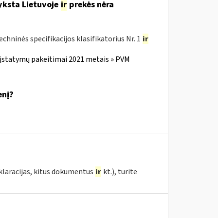
yksta Lietuvoje
ir
prekės nėra
ninės specifikacijos klasifikatorius Nr. 1
ir
 įstatymų pakeitimai 2021 metais » PVM
enį?
eklaracijas, kitus dokumentus
ir
kt.), turite