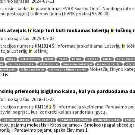
urinio sąrašas
2024-07-11
os rūšies kodas
ir
pavadinimas EVRK Svarbu žinoti Naudinga infor
mo paslaugos) teikimas (įeina į EVRK poklasį 55.20.90)...
ais atvejais
ir
kaip turi būti mokamas loterijų
ir
lošimų 
urinio sąrašas
2025-05-07
tracijos numeris KM1814 Ši informacija skelbiama: Loterijų
ir
loši
ojai Loterijų
ir
lošimų...
as
bingo
deklaravimas
fr0583
fr0584
kazino
lažybos
ruletė
totalizatori
jos
lošimo automatai
stalo lošimai
mokesčio mokėtojai
mokesčio tarifai
loteri
Mokesčių žinyno kateg
jų mokestis
lošimų mokestis
lošimų priežiūros tarnyba
stis
nsinių priemonių įsigijimo kaina, kai yra parduodama dal
urinio sąrašas
2018-11-22
tracijos numeris KM116
2
Ši informacija skelbiama: Pardavimo pa
tyviai pagrįsti, kuri konkreti keliais sandoriais įgytų...
įsigijimo savikaina
gpmį 19 str 2 d
finansinės priemonės
vienarūšis turtas
anksči
tojų pajamų mokestis » Kitos pajamos / išmokos (pagal abėcėlę) 
onių » Pardavimo pajamų apskaičiavimas 1