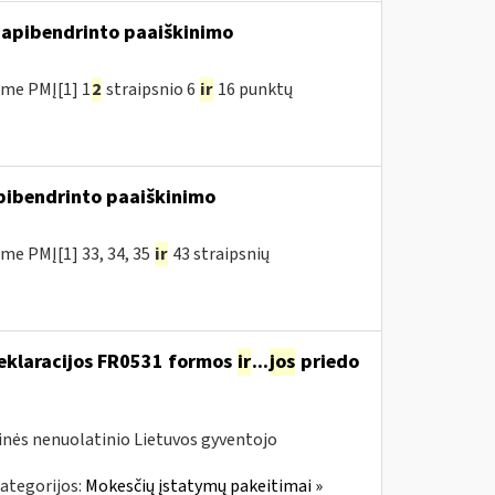
apibendrinto paaiškinimo
me PMĮ[1] 1
2
straipsnio 6
ir
16 punktų
pibendrinto paaiškinimo
me PMĮ[1] 33, 34, 35
ir
43 straipsnių
deklaracijos FR0531 formos
ir
...
jos
priedo
tinės nenuolatinio Lietuvos gyventojo
ategorijos:
Mokesčių įstatymų pakeitimai »