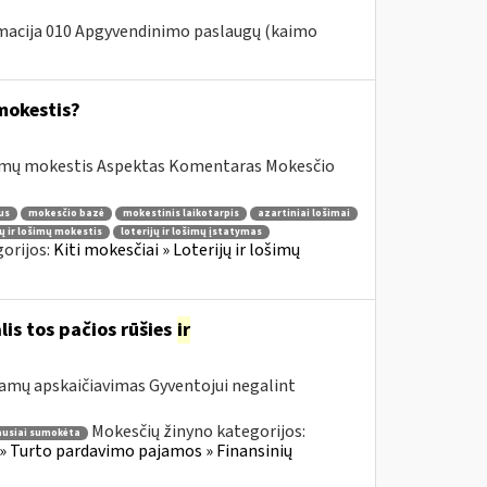
macija 010 Apgyvendinimo paslaugų (kaimo
mokestis?
mų mokestis Aspektas Komentaras Mokesčio
us
mokesčio bazė
mokestinis laikotarpis
azartiniai lošimai
jų ir lošimų mokestis
loterijų ir lošimų įstatymas
orijos:
Kiti mokesčiai » Loterijų ir lošimų
is tos pačios rūšies
ir
jamų apskaičiavimas Gyventojui negalint
Mokesčių žinyno kategorijos:
ausiai sumokėta
» Turto pardavimo pajamos » Finansinių