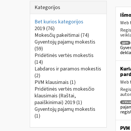
Kategorijos
išmo
Bet kurios kategorijos
Web t
2019
(76)
Regis
Mokesčių pakeitimai
(74)
veikl
Gyventojų pajamų mokestis
gpm
Gyven
(59)
dekla
Pridėtinės vertės mokestis
(14)
Labdaros ir paramos mokestis
Kuri
pard
(2)
PVM klausimais
(1)
Web t
Pridėtinės vertės mokesčio
Regis
autom
klausimais (Raštai,
paaiškinimai) 2019
(1)
a klas
pajam
Gyventojų pajamų mokestis
regis
(1)
PVM 