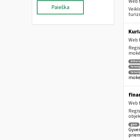
Web t
Paieška
Veikl
turiz
Kuri
Web t
Regis
mokėt
biliet
loteri
loteri
moke
fina
Web t
Regis
objek
gpm
Gyven
priem