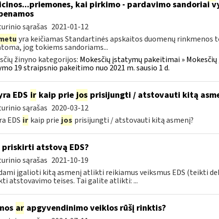
cinos...priemones, kai pirkimo - pardavimo sandoriai v
abenamos
urinio sąrašas
2021-01-12
metu
yra keičiamas Standartinės apskaitos duomenų rinkmenos tech
oma, jog tokiems sandoriams...
čių žinyno kategorijos:
Mokesčių įstatymų pakeitimai » Mokesčių
ymo 19 straipsnio pakeitimo nuo 2021 m. sausio 1 d.
yra EDS
ir
kaip prie
jos
prisijungti / atstovauti kitą asm
urinio sąrašas
2020-03-12
ra EDS
ir
kaip prie
jos
prisijungti / atstovauti kitą asmenį?
 priskirti atstovą EDS?
urinio sąrašas
2021-10-19
ami įgalioti kitą asmenį atlikti reikiamus veiksmus EDS (teikti d
ti atstovavimo teises. Tai galite atlikti: ...
mos
ar
apgyvendinimo veiklos rūšį rinktis?