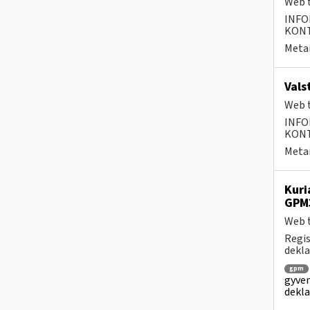
Web t
INFO
KONTA
Metai
Vals
Web t
INFO
KONTA
Metai
Kuri
GPM
Web t
Regis
dekla
gpm
gyven
dekla