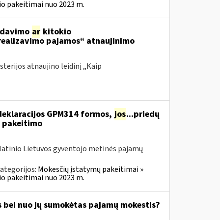
o pakeitimai nuo 2023 m.
ardavimo
ar
kitokio
 realizavimo pajamos“ atnaujinimo
terijos atnaujino leidinį „Kaip
deklaracijos GPM314 formos,
jos
...priedų
 pakeitimo
olatinio Lietuvos gyventojo metinės pajamų
ategorijos:
Mokesčių įstatymų pakeitimai »
o pakeitimai nuo 2023 m.
s bei nuo jų sumokėtas pajamų mokestis?