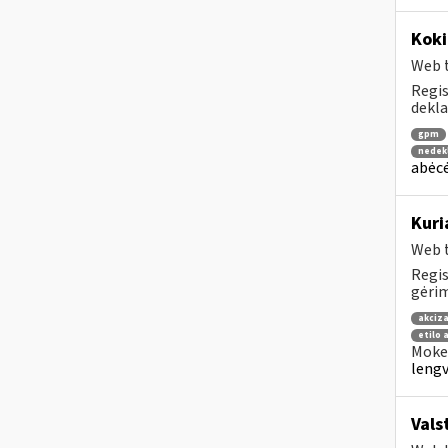
Koki
Web t
Regis
dekla
gpm
nedek
abėcė
Kuri
Web t
Regis
gėrim
akciza
etilo 
Mokes
lengv
Vals