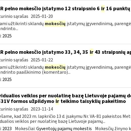
LR pelno mokesčio įstatymo 12 straipsnio 6
ir
16 punktų 
urinio sąrašas
2025-01-20
ami užtikrinti sklandų
mokesčių
įstatymų įgyvendinimą, parengė
ndrinto...
:
2025
LR pelno mokesčio įstatymo 33, 34, 35
ir
43 straipsnių a
urinio sąrašas
2025-01-22
ami užtikrinti sklandų
mokesčių
įstatymų įgyvendinimą, parengė
ndrinto paaiškinimo (komentaro)...
:
2025
vidualios veiklos per nuolatinę bazę Lietuvoje pajamų 
531V formos užpildymo
ir
teikimo taisyklių pakeitimo
urinio sąrašas
2023-11-14
šame, kad 2023 m. lapkričio 13 d. įsakymu Nr. VA-81 pakeistos Me
idualios veiklos per nuolatinę bazę Lietuvoje pajamų...
:
2023
Mokesčiai:
Gyventojų pajamų mokestis
Mokesčių žinyno k