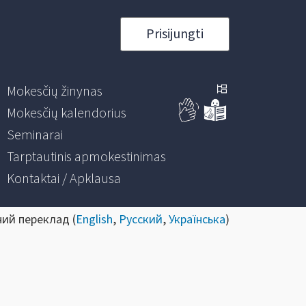
Prisijungti
Mokesčių žinynas
Mokesčių kalendorius
Seminarai
Tarptautinis apmokestinimas
Kontaktai / Apklausa
ний переклад (
English
,
Русский
,
Українська
)