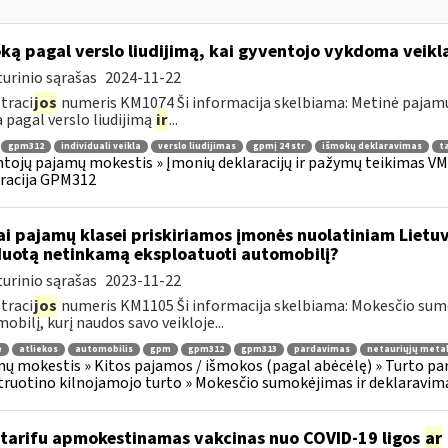
ką pagal verslo liudijimą, kai gyventojo vykdoma veikla
urinio sąrašas
2024-11-22
traci
jos
numeris KM1074 Ši informacija skelbiama: Metinė pajam
a pagal verslo liudijimą
ir
...
gpm312
individuali veikla
verslo liudijimas
gpmį 24 str
išmokų deklaravimas
ta
tojų pajamų mokestis » Įmonių deklaracijų ir pažymų teikimas VMI
racija GPM312
ai pajamų klasei priskiriamos įmonės nuolatiniam Lietuv
uotą netinkamą eksploatuoti automobilį?
urinio sąrašas
2023-11-22
traci
jos
numeris KM1105 Ši informacija skelbiama: Mokesčio su
obilį, kurį naudos savo veikloje...
ė
atliekos
automobilis
gpm
gpm312
gpm313
pardavimas
netauriųjų metal
ų mokestis » Kitos pajamos / išmokos (pagal abėcėlę) » Turto pa
truotino kilnojamojo turto » Mokesčio sumokėjimas ir deklaravim
tarifu apmokestinamas vakcinas nuo COVID-19 ligos
ar