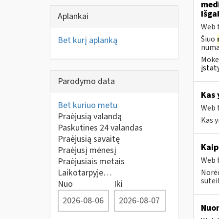
medi
išg
Aplankai
Web t
Šiuo
Bet kurį aplanką
numat
Mokes
įstat
Parodymo data
Kas 
Bet kuriuo metu
Web t
Praėjusią valandą
Kas y
Paskutines 24 valandas
Praėjusią savaitę
Kaip
Praėjusį mėnesį
Web t
Praėjusiais metais
Laikotarpyje…
Norėd
suteik
Nuo
Iki
Nuo