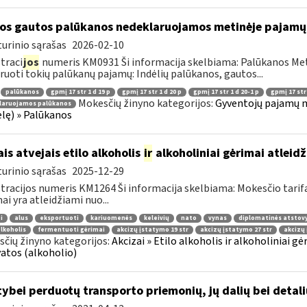
os gautos palūkanos nedeklaruojamos metinėje pajamų 
urinio sąrašas
2026-02-10
traci
jos
numeris KM0931 Ši informacija skelbiama: Palūkanos Met
ruoti tokių palūkanų pajamų: Indėlių palūkanos, gautos...
palūkanos
gpmį 17 str 1 d 19 p
gpmį 17 str 1 d 20 p
gpmį 17 str 1 d 20-1 p
gpmį 17 str 
Mokesčių žinyno kategorijos:
Gyventojų pajamų m
laruojamos palūkanos
lę) » Palūkanos
ais atvejais etilo alkoholis
ir
alkoholiniai gėrimai atleid
urinio sąrašas
2025-12-29
tracijos numeris KM1264 Ši informacija skelbiama: Mokesčio tarif
ai yra atleidžiami nuo...
i
alus
eksportuoti
kariuomenės
keleivių
nato
vynas
diplomatinės atstov
alkoholis
fermentuoti gėrimai
akcizų įstatymo 19 str
akcizų įstatymo 27 str
akcizų 
čių žinyno kategorijos:
Akcizai » Etilo alkoholis ir alkoholiniai gėr
atos (alkoholio)
tybei perduotų transporto priemonių, jų dalių bei deta