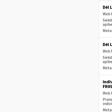
Dėl 
Web t
Siekd
apibe
Metai
Dėl 
Web t
Siekd
apibe
Metai
indi
FR0
Web t
Prane
indiv
Metai