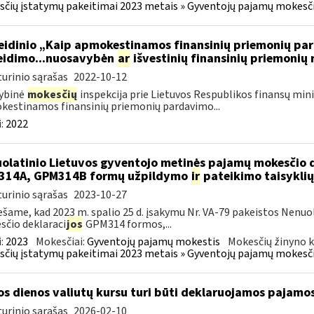
čių įstatymų pakeitimai 2023 metais » Gyventojų pajamų mokesči
leidinio „Kaip apmokestinamos finansinių priemonių p
eidimo...nuosavybėn
ar
išvestinių finansinių priemonių
urinio sąrašas
2022-10-12
ybinė
mokesčių
inspekcija prie Lietuvos Respublikos finansų minis
estinamos finansinių priemonių pardavimo...
:
2022
olatinio Lietuvos gyventojo metinės pajamų mokesčio 
314A, GPM314B formų užpildymo
ir
pateikimo taisyklių
urinio sąrašas
2023-10-27
šame, kad 2023 m. spalio 25 d. įsakymu Nr. VA-79 pakeistos Nenu
čio deklaraci
jos
GPM314 formos,...
:
2023
Mokesčiai:
Gyventojų pajamų mokestis
Mokesčių žinyno k
čių įstatymų pakeitimai 2023 metais » Gyventojų pajamų mokesči
os dienos valiutų kursu turi būti deklaruojamos pajamo
urinio sąrašas
2026-02-10