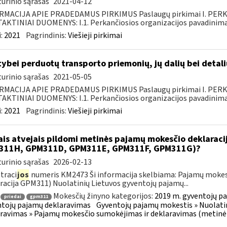
urinio sąrašas
2021-04-12
RMACIJA APIE PRADEDAMUS PIRKIMUS Paslaugų pirkimai I. PER
KTINIAI DUOMENYS: I.1. Perkančiosios organizacijos pavadinimas
:
2021
Pagrindinis:
Viešieji pirkimai
tybei perduotų transporto priemonių, jų dalių bei deta
urinio sąrašas
2021-05-05
RMACIJA APIE PRADEDAMUS PIRKIMUS Paslaugų pirkimai I. PER
KTINIAI DUOMENYS: I.1. Perkančiosios organizacijos pavadinimas
:
2021
Pagrindinis:
Viešieji pirkimai
ais atvejais pildomi metinės pajamų mokesčio deklarac
311H, GPM311D, GPM311E, GPM311F, GPM311G)?
urinio sąrašas
2026-02-13
traci
jos
numeris KM2473 Ši informacija skelbiama: Pajamų mokes
racija GPM311) Nuolatinių Lietuvos gyventojų pajamų...
Mokesčių žinyno kategorijos:
2019 m. gyventojų pa
priedai
gpm311
tojų pajamų deklaravimas
Gyventojų pajamų mokestis » Nuolatin
ravimas » Pajamų mokesčio sumokėjimas ir deklaravimas (metinė