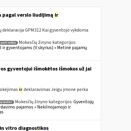
 pagal verslo liudijimą
ir
ų deklaracija GPM312 Kai gyventojo vykdoma
Mokesčių žinyno kategorijos:
 pati veikla
 ir gyventojams (V skyrius) » Metinė pajamų
os gyventojui išmokėtos išmokos už jai
mokėjimas
ir
deklaravimas Jeigu įmonė perka
Mokesčių žinyno kategorijos:
Gyventojų
ų laužas
rdavimo pajamos » Nekilnojamojo ir
as
in vitro diagnostikos