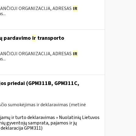
KANČIOJI ORGANIZACIJA, ADRESAS
IR
...
lių pardavimo
ir
transporto
KANČIOJI ORGANIZACIJA, ADRESAS
IR
...
ijos priedai (GPM311B, GPM311C,
čio sumokėjimas ir deklaravimas (metinė
jamų ir turto deklaravimas » Nuolatinių Lietuvos
ių gyventojų samprata, pajamos ir jų
 deklaracija GPM311)