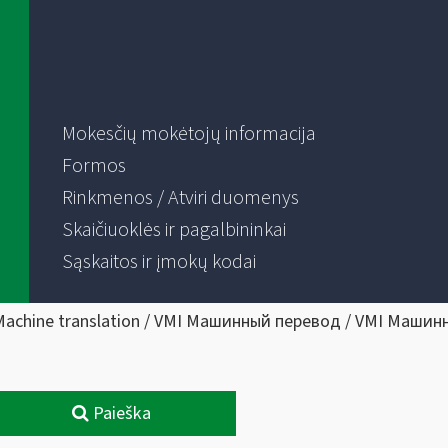
Mokesčių mokėtojų informacija
Formos
Rinkmenos / Atviri duomenys
Skaičiuoklės ir pagalbininkai
Sąskaitos ir įmokų kodai
Machine translation / VMI Машинный перевод / VMI Машин
Paieška