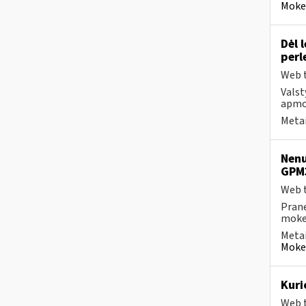
Mokes
Dėl 
perl
Web t
Valst
apmok
Metai
Nenu
GPM
Web t
Prane
mokes
Metai
Mokes
Kuri
Web t