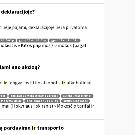
deklaracijoje?
inėje pajamų deklaracijoje nėra privaloma
1 d. 20-2 p
gpmį 17 str 1 d. 21 p
gpmį 17 str 1 d. 22 p
okestis » Kitos pajamos / išmokos (pagal
žiami nuo akcizų?
ai
ir
lengvatos Etilo alkoholis
ir
alkoholiniai
ybės
akcizais apmokestinamos prekės
alkoholiniai gėrimai
įstatymo 28 str
atleidimas nuo akcizų
akcizų lengvatos
imai (II skyriaus I skirsnis) » Mokesčio tarifai ir
lių pardavimo
ir
transporto