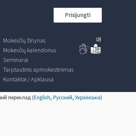
Prisijungti
Mokesčių žinynas
Mokesčių kalendorius
Seminarai
Tarptautinis apmokestinimas
Kontaktai / Apklausa
ний переклад (
English
,
Русский
,
Українська
)