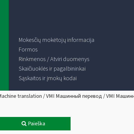
Mokesčių mokėtojų informacija
Formos
Rinkmenos / Atviri duomenys
Skaičiuoklės ir pagalbininkai
Sąskaitos ir įmokų kodai
Machine translation / VMI Машинный перевод / VMI Машин
Paieška