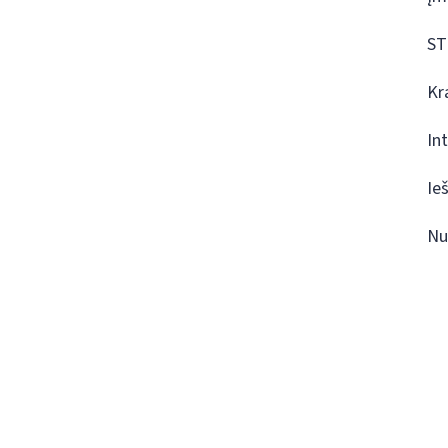
ST
Kr
In
Ie
Nu