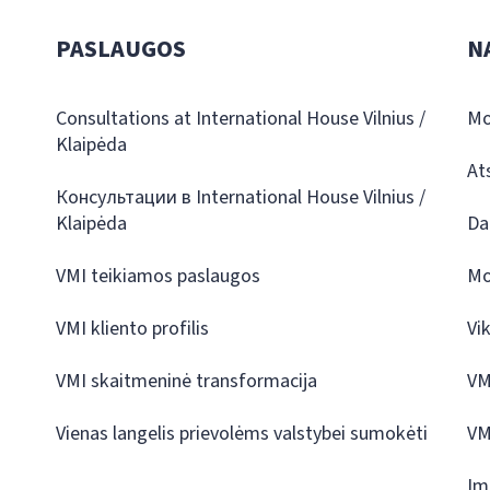
PASLAUGOS
N
Consultations at International House Vilnius /
Mo
Klaipėda
At
Консультации в International House Vilnius /
Klaipėda
Da
VMI teikiamos paslaugos
Mo
VMI kliento profilis
Vi
VMI skaitmeninė transformacija
VM
Vienas langelis prievolėms valstybei sumokėti
VM
Įm