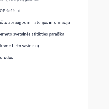
OP šešėliui
ašto apsaugos ministerijos informacija
terneto svetainės atitikties paraiška
škome turto savininkų
orodos