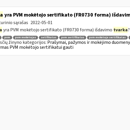
ia
yra PVM mokėtojo sertifikato (FR0730 forma) išdavi
urinio sąrašas
2022-05-01
a
yra PVM mokėtojo sertifikato (FR0730 forma) išdavimo
tvarka
?
pvm
pvm mokėtojas
setifikatas
pvm sertifikatas
pvm mokėtojo sertifikatas
čių žinyno kategorijos:
Prašymai, pažymos ir mokėjimo duomenys
mas PVM mokėtojo sertifikatui gauti