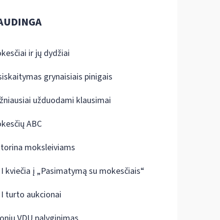
AUDINGA
kesčiai ir jų dydžiai
siskaitymas grynaisiais pinigais
žniausiai užduodami klausimai
kesčių ABC
ktorina moksleiviams
I kviečia į „Pasimatymą su mokesčiais“
I turto aukcionai
onių VDU palyginimas