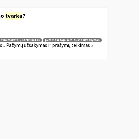
mo
tvarka
?
pvm mokėtojų sertifikatas
pvm mokėtojo sertifikato užsakymas
 » Pažymų užsakymas ir prašymų teikimas »