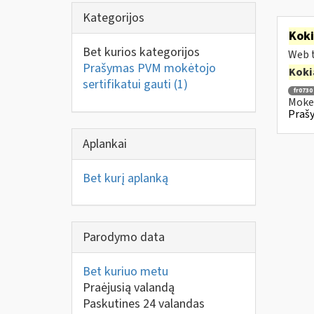
Kategorijos
Kok
Bet kurios kategorijos
Web t
Prašymas PVM mokėtojo
Koki
sertifikatui gauti
(1)
fr0730
Mokes
Prašy
Aplankai
Bet kurį aplanką
Parodymo data
Bet kuriuo metu
Praėjusią valandą
Paskutines 24 valandas