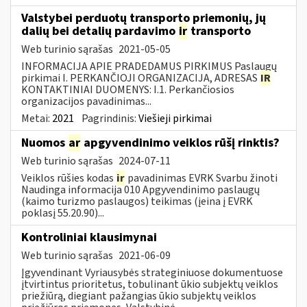
Valstybei perduotų transporto priemonių, jų
dalių bei detalių pardavimo
ir
transporto
Web turinio sąrašas
2021-05-05
INFORMACIJA APIE PRADEDAMUS PIRKIMUS Paslaugų
pirkimai I. PERKANČIOJI ORGANIZACIJA, ADRESAS
IR
KONTAKTINIAI DUOMENYS: I.1. Perkančiosios
organizacijos pavadinimas...
Metai:
2021
Pagrindinis:
Viešieji pirkimai
Nuomos
ar
apgyvendinimo veiklos rūšį rinktis?
Web turinio sąrašas
2024-07-11
Veiklos rūšies kodas
ir
pavadinimas EVRK Svarbu žinoti
Naudinga informacija 010 Apgyvendinimo paslaugų
(kaimo turizmo paslaugos) teikimas (įeina į EVRK
poklasį 55.20.90)...
Kontroliniai klausimynai
Web turinio sąrašas
2021-06-09
Įgyvendinant Vyriausybės strateginiuose dokumentuose
įtvirtintus prioritetus, tobulinant ūkio subjektų veiklos
priežiūrą, diegiant pažangias ūkio subjektų veiklos