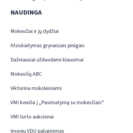
NAUDINGA
Mokesčiai ir jų dydžiai
Atsiskaitymas grynaisiais pinigais
Dažniausiai užduodami klausimai
Mokesčių ABC
Viktorina moksleiviams
VMI kviečia į „Pasimatymą su mokesčiais“
VMI turto aukcionai
Įmonių VDU palyginimas