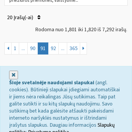
priežiūros priemones, Valstybinė...
20 Įrašų(-ai)
Rodoma nuo 1,801 iki 1,820 iš 7,292 irašų.
1
...
90
91
92
...
365
Uždaryti
Šioje svetainėje naudojami slapukai
(angl.
cookies). Būtinieji slapukai įdiegiami automatiškai
ir jiems nėra reikalingas Jūsų sutikimas. Taip pat
galite sutikti ir su kitų slapukų naudojimu. Savo
sutikimą bet kada galėsite atšaukti pakeisdami
interneto naršyklės nustatymus ir ištrindami
įrašytus slapukus. Daugiau informacijos
Slapukų