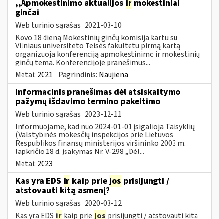
,,Apmokestinimo aktualijos
ir
mokestiniai
ginčai
Web turinio sąrašas
2021-03-10
Kovo 18 dieną Mokestinių ginčų komisija kartu su
Vilniaus universiteto Teisės fakultetu pirmą kartą
organizuoja konferenciją apmokestinimo ir mokestinių
ginčų tema. Konferencijoje pranešimus...
Metai:
2021
Pagrindinis:
Naujiena
Informacinis pranešimas dėl atsiskaitymo
pažymų išdavimo termino pakeitimo
Web turinio sąrašas
2023-12-11
Informuojame, kad nuo 2024-01-01 įsigalioja Taisyklių
(Valstybinės mokesčių inspekcijos prie Lietuvos
Respublikos finansų ministerijos viršininko 2003 m.
lapkričio 18 d. įsakymas Nr. V-298 „Dėl...
Metai:
2023
Kas yra EDS
ir
kaip prie
jos
prisijungti /
atstovauti kitą asmenį?
Web turinio sąrašas
2020-03-12
Kas yra EDS
ir
kaip prie
jos
prisijungti / atstovauti kitą