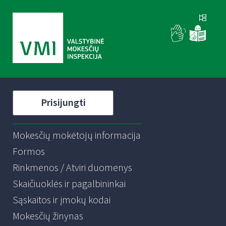
Prisijungti
Mokesčių mokėtojų informacija
Formos
Rinkmenos / Atviri duomenys
Skaičiuoklės ir pagalbininkai
Sąskaitos ir įmokų kodai
Mokesčių žinynas