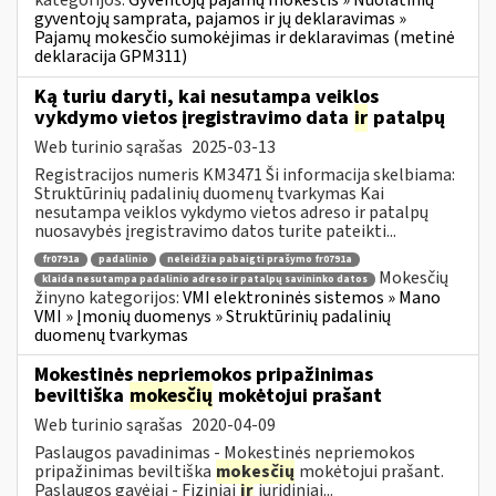
kategorijos:
Gyventojų pajamų mokestis » Nuolatinių
gyventojų samprata, pajamos ir jų deklaravimas »
Pajamų mokesčio sumokėjimas ir deklaravimas (metinė
deklaracija GPM311)
Ką turiu daryti, kai nesutampa veiklos
vykdymo vietos įregistravimo data
ir
patalpų
Web turinio sąrašas
2025-03-13
Registracijos numeris KM3471 Ši informacija skelbiama:
Struktūrinių padalinių duomenų tvarkymas Kai
nesutampa veiklos vykdymo vietos adreso ir patalpų
nuosavybės įregistravimo datos turite pateikti...
fr0791a
padalinio
neleidžia pabaigti prašymo fr0791a
Mokesčių
klaida nesutampa padalinio adreso ir patalpų savininko datos
žinyno kategorijos:
VMI elektroninės sistemos » Mano
VMI » Įmonių duomenys » Struktūrinių padalinių
duomenų tvarkymas
Mokestinės nepriemokos pripažinimas
beviltiška
mokesčių
mokėtojui prašant
Web turinio sąrašas
2020-04-09
Paslaugos pavadinimas - Mokestinės nepriemokos
pripažinimas beviltiška
mokesčių
mokėtojui prašant.
Paslaugos gavėjai - Fiziniai
ir
juridiniai...