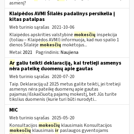
asmenį?
Klaipėdos AVMI Šilalės padalinys persikelia į
kitas patalpas
Web turinio sąrašas
2021-10-06
Klaipėdos apskrities valstybinė
mokesčių
inspekcija
(toliau – Klaipėdos AVMI) informuoja, kad nuo spalio 1
dienos Šilalėje
mokesčių
mokėtojus...
Metai:
2021
Pagrindinis:
Naujiena
Ar
galiu teikti deklaraciją, kai tretieji asmenys
nėra pateikę duomenų apie gautas
Web turinio sąrašas
2020-07-20
Taip. Deklaraciją už 2025 metus galite teikti, jei tretieji
asmenys nėra pateikę duomenų apie gautas
pajamas/išskaičiuotą pajamų mokestį, bet Jūs turite
tikslius duomenis (kurie turi būti nurodyti...
MIC
Web turinio sąrašas
2025-05-20
Konsultacijos
mokesčių
klausimais Konsultacijos
mokesčių
klausimais
ir
paslaugos gyventojams