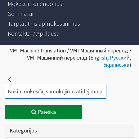
Mokesčių kalendorius
Seminarai
Tarptautinis apmokestinimas
Kontaktai / Apklausa
VMI Machine translation / VMI Машинный перевод /
VMI Машинний переклад (
English
,
Русский
,
Українська
)
Paieška
Kategorijos