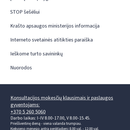
STOP šešėliui
Krašto apsaugos ministerijos informacija
Interneto svetainės atitikties paraiška
Ieškome turto savininkų
Nuorodos
Konsultacijos mokesčių klausimais ir paslaugos
gyventojams:
+370 5 260 5060
Darbo laikas: I-IV 8.00-17.00, V 8.00-15.45.
Prieššventinę dieną - viena valanda trumpiau.
Kiekvieno mėnesio antrą penktadienį 8.00 val. - 12.00 val.