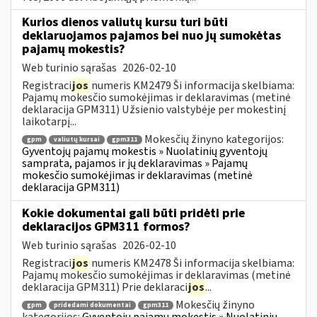
Kurios dienos valiutų kursu turi būti
deklaruojamos pajamos bei nuo jų sumokėtas
pajamų mokestis?
Web turinio sąrašas
2026-02-10
Registraci
jos
numeris KM2479 Ši informacija skelbiama:
Pajamų mokesčio sumokėjimas ir deklaravimas (metinė
deklaracija GPM311) Užsienio valstybėje per mokestinį
laikotarpį...
Mokesčių žinyno kategorijos:
gpm
valiutų kursai
gpm311
Gyventojų pajamų mokestis » Nuolatinių gyventojų
samprata, pajamos ir jų deklaravimas » Pajamų
mokesčio sumokėjimas ir deklaravimas (metinė
deklaracija GPM311)
Kokie dokumentai gali būti pridėti prie
deklaracijos GPM311 formos?
Web turinio sąrašas
2026-02-10
Registraci
jos
numeris KM2478 Ši informacija skelbiama:
Pajamų mokesčio sumokėjimas ir deklaravimas (metinė
deklaracija GPM311) Prie deklaraci
jos
...
Mokesčių žinyno
gpm
pridedami dokumentai
gpm311