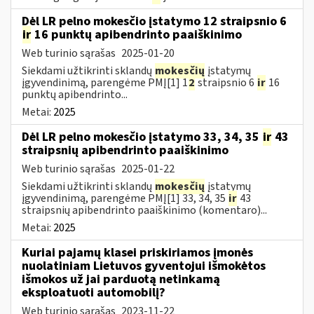
Dėl LR pelno mokesčio įstatymo 12 straipsnio 6
ir
16 punktų apibendrinto paaiškinimo
Web turinio sąrašas
2025-01-20
Siekdami užtikrinti sklandų
mokesčių
įstatymų
įgyvendinimą, parengėme PMĮ[1] 1
2
straipsnio 6
ir
16
punktų apibendrinto...
Metai:
2025
Dėl LR pelno mokesčio įstatymo 33, 34, 35
ir
43
straipsnių apibendrinto paaiškinimo
Web turinio sąrašas
2025-01-22
Siekdami užtikrinti sklandų
mokesčių
įstatymų
įgyvendinimą, parengėme PMĮ[1] 33, 34, 35
ir
43
straipsnių apibendrinto paaiškinimo (komentaro)...
Metai:
2025
Kuriai pajamų klasei priskiriamos įmonės
nuolatiniam Lietuvos gyventojui išmokėtos
išmokos už jai parduotą netinkamą
eksploatuoti automobilį?
Web turinio sąrašas
2023-11-22