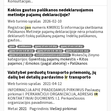
Konsultacijas...
Kokios gautos palūkanos nedeklaruojamos
metinėje pajamų deklaracijoje?
Web turinio sąrašas
2026-02-10
Registraci
jos
numeris KM0931 Ši informacija skelbiama:
Palūkanos Metinėje pajamų deklaracijoje nėra privaloma
deklaruoti tokių palūkanų pajamų: Indėlių palūkanos,
gautos...
gpm
palūkanos
gpmį 17 str 1 d 19 p
gpmį 17 str 1 d 20 p
gpmį 17 str 1 d 20-1 p
gpmį 17 str 1 d. 20-2 p
gpmį 17 str 1 d. 21 p
Mokesčių žinyno
gpmį 17 str 1 d. 22 p
nedeklaruojamos palūkanos
kategorijos:
Gyventojų pajamų mokestis » Kitos
pajamos / išmokos (pagal abėcėlę) » Palūkanos
Valstybei perduotų transporto priemonių, jų
dalių bei detalių pardavimo
ir
transporto
Web turinio sąrašas
2021-04-12
INFORMACIJA APIE PRADEDAMUS PIRKIMUS Paslaugų
pirkimai I. PERKANČIOJI ORGANIZACIJA, ADRESAS
IR
KONTAKTINIAI DUOMENYS: I.1. Perkančiosios
organizacijos pavadinimas...
Metai:
2021
Pagrindinis:
Viešieji pirkimai