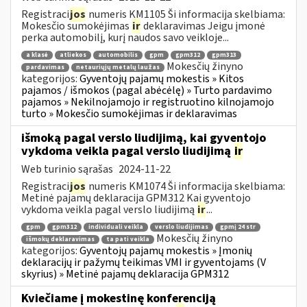
Registraci
jos
numeris KM1105 Ši informacija skelbiama:
Mokesčio sumokėjimas
ir
deklaravimas Jeigu įmonė
perka automobilį, kurį naudos savo veikloje...
a klasė
atliekos
automobilis
gpm
gpm312
gpm313
Mokesčių žinyno
pardavimas
netauriųjų metalų laužas
kategorijos:
Gyventojų pajamų mokestis » Kitos
pajamos / išmokos (pagal abėcėlę) » Turto pardavimo
pajamos » Nekilnojamojo ir registruotino kilnojamojo
turto » Mokesčio sumokėjimas ir deklaravimas
išmoką pagal verslo liudijimą, kai gyventojo
vykdoma veikla pagal verslo liudijimą
ir
Web turinio sąrašas
2024-11-22
Registraci
jos
numeris KM1074 Ši informacija skelbiama:
Metinė pajamų deklaracija GPM312 Kai gyventojo
vykdoma veikla pagal verslo liudijimą
ir
...
gpm
gpm312
individuali veikla
verslo liudijimas
gpmį 24 str
Mokesčių žinyno
išmokų deklaravimas
ta pati veikla
kategorijos:
Gyventojų pajamų mokestis » Įmonių
deklaracijų ir pažymų teikimas VMI ir gyventojams (V
skyrius) » Metinė pajamų deklaracija GPM312
Kviečiame į mokestinę konferenciją