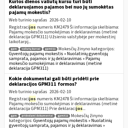
Kurios dienos valiutų kursu turi būti
deklaruojamos pajamos bei nuo jų sumokėtas
pajamų mokestis?
Web turinio sąrašas
2026-02-10
Registraci
jos
numeris KM2479 Ši informacija skelbiama:
Pajamų mokesčio sumokėjimas ir deklaravimas (metinė
deklaracija GPM311) Užsienio valstybėje per mokestinį
laikotarpį...
Mokesčių žinyno kategorijos:
gpm
valiutų kursai
gpm311
Gyventojų pajamų mokestis » Nuolatinių gyventojų
samprata, pajamos ir jų deklaravimas » Pajamų
mokesčio sumokėjimas ir deklaravimas (metinė
deklaracija GPM311)
Kokie dokumentai gali būti pridėti prie
deklaracijos GPM311 formos?
Web turinio sąrašas
2026-02-10
Registraci
jos
numeris KM2478 Ši informacija skelbiama:
Pajamų mokesčio sumokėjimas ir deklaravimas (metinė
deklaracija GPM311) Prie deklaraci
jos
...
Mokesčių žinyno
gpm
pridedami dokumentai
gpm311
kategorijos:
Gyventojų pajamų mokestis » Nuolatinių
gyventojų samprata, pajamos ir jų deklaravimas »