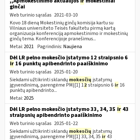
,,Apmokestinimo aktualijos
ir
mokestiniai
ginčai
Web turinio sąrašas
2021-03-10
Kovo 18 dieną Mokestinių ginčų komisija kartu su
Vilniaus universiteto Teisės fakultetu pirmą kartą
organizuoja konferenciją apmokestinimo ir mokestinių
ginčų tema. Konferencijoje pranešimus...
Metai:
2021
Pagrindinis:
Naujiena
Dėl LR pelno mokesčio įstatymo 12 straipsnio 6
ir
16 punktų apibendrinto paaiškinimo
Web turinio sąrašas
2025-01-20
Siekdami užtikrinti sklandų
mokesčių
įstatymų
įgyvendinimą, parengėme PMĮ[1] 1
2
straipsnio 6
ir
16
punktų apibendrinto...
Metai:
2025
Dėl LR pelno mokesčio įstatymo 33, 34, 35
ir
43
straipsnių apibendrinto paaiškinimo
Web turinio sąrašas
2025-01-22
Siekdami užtikrinti sklandų
mokesčių
įstatymų
įgyvendinimą, parengėme PMĮ[1] 33, 34, 35
ir
43