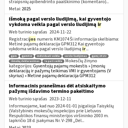
straipsnių apibendrinto paaiškinimo (komentaro)...
Metai:
2025
išmoką pagal verslo liudijimą, kai gyventojo
vykdoma veikla pagal verslo liudijimą
ir
Web turinio sąrašas
2024-11-22
Registraci
jos
numeris KM1074 Ši informacija skelbiama:
Metinė pajamų deklaracija GPM312 Kai gyventojo
vykdoma veikla pagal verslo liudijimą
ir
...
gpm
gpm312
individuali veikla
verslo liudijimas
gpmį 24 str
Mokesčių žinyno
išmokų deklaravimas
ta pati veikla
kategorijos:
Gyventojų pajamų mokestis » Įmonių
deklaracijų ir pažymų teikimas VMI ir gyventojams (V
skyrius) » Metinė pajamų deklaracija GPM312
Informacinis pranešimas dėl atsiskaitymo
pažymų išdavimo termino pakeitimo
Web turinio sąrašas
2023-12-11
Informuojame, kad nuo 2024-01-01 įsigalioja Taisyklių
(Valstybinės mokesčių inspekcijos prie Lietuvos
Respublikos finansų ministerijos viršininko 2003 m.
lapkričio 18 d. įsakymas Nr. V-298 „Dėl...
Metai:
2023