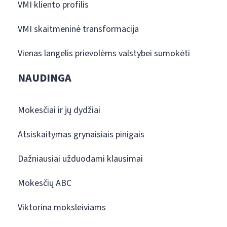
VMI kliento profilis
VMI skaitmeninė transformacija
Vienas langelis prievolėms valstybei sumokėti
NAUDINGA
Mokesčiai ir jų dydžiai
Atsiskaitymas grynaisiais pinigais
Dažniausiai užduodami klausimai
Mokesčių ABC
Viktorina moksleiviams