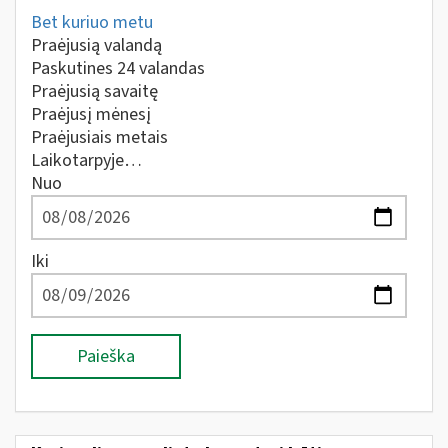
Bet kuriuo metu
Praėjusią valandą
Paskutines 24 valandas
Praėjusią savaitę
Praėjusį mėnesį
Praėjusiais metais
Laikotarpyje…
Nuo
Iki
Paieška