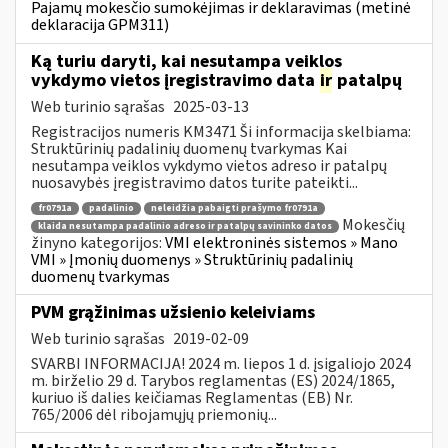
Pajamų mokesčio sumokėjimas ir deklaravimas (metinė
deklaracija GPM311)
Ką turiu daryti, kai nesutampa veiklos
vykdymo vietos įregistravimo data
ir
patalpų
Web turinio sąrašas
2025-03-13
Registracijos numeris KM3471 Ši informacija skelbiama:
Struktūrinių padalinių duomenų tvarkymas Kai
nesutampa veiklos vykdymo vietos adreso ir patalpų
nuosavybės įregistravimo datos turite pateikti...
fr0791a
padalinio
neleidžia pabaigti prašymo fr0791a
Mokesčių
klaida nesutampa padalinio adreso ir patalpų savininko datos
žinyno kategorijos:
VMI elektroninės sistemos » Mano
VMI » Įmonių duomenys » Struktūrinių padalinių
duomenų tvarkymas
PVM grąžinimas užsienio keleiviams
Web turinio sąrašas
2019-02-09
SVARBI INFORMACIJA! 2024 m. liepos 1 d. įsigaliojo 2024
m. birželio 29 d. Tarybos reglamentas (ES) 2024/1865,
kuriuo iš dalies keičiamas Reglamentas (EB) Nr.
765/2006 dėl ribojamųjų priemonių...