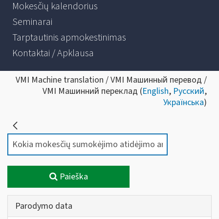
Mokesčių kalendorius
Seminarai
Tarptautinis apmokestinimas
Kontaktai / Apklausa
VMI Machine translation / VMI Машинный перевод /
VMI Машинний переклад (
English
,
Русский
,
Українська
)
Paieška
Parodymo data