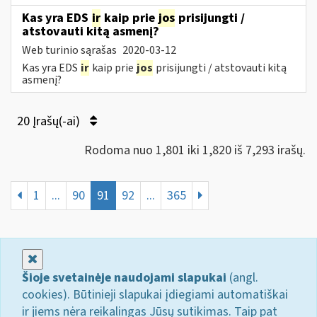
Kas yra EDS
ir
kaip prie
jos
prisijungti /
atstovauti kitą asmenį?
Web turinio sąrašas
2020-03-12
Kas yra EDS
ir
kaip prie
jos
prisijungti / atstovauti kitą
asmenį?
20 Įrašų(-ai)
Rodoma nuo 1,801 iki 1,820 iš 7,293 irašų.
1
...
90
91
92
...
365
Uždaryti
Šioje svetainėje naudojami slapukai
(angl.
cookies). Būtinieji slapukai įdiegiami automatiškai
ir jiems nėra reikalingas Jūsų sutikimas. Taip pat