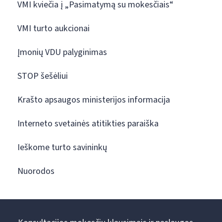
VMI kviečia į „Pasimatymą su mokesčiais“
VMI turto aukcionai
Įmonių VDU palyginimas
STOP šešėliui
Krašto apsaugos ministerijos informacija
Interneto svetainės atitikties paraiška
Ieškome turto savininkų
Nuorodos