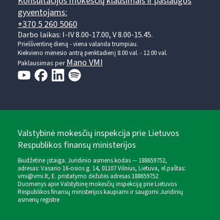
Konsultacijos mokesčių klausimais ir paslaugos
gyventojams:
+370 5 260 5060
Darbo laikas: I-IV 8.00-17.00, V 8.00-15.45.
Prieššventinę dieną - viena valanda trumpiau.
Kiekvieno mėnesio antrą penktadienį 8.00 val. - 12.00 val.
Mano VMI
Paklausimas per
Valstybinė mokesčių inspekcija prie Lietuvos
Respublikos finansų ministerijos
Biudžetinė įstaiga. Juridinio asmens kodas — 188659752,
adresas: Vasario 16-osios g. 14, 01107 Vilnius, Lietuva, el.paštas:
vmi@vmi.lt
, E. pristatymo dėžutės adresas 188659752
Duomenys apie Valstybinę mokesčių inspekciją prie Lietuvos
Respublikos finansų ministerijos kaupiami ir saugomi Juridinių
asmenų registre