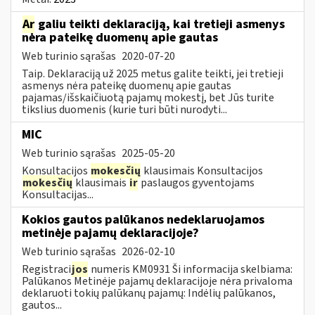
Ar
galiu teikti deklaraciją, kai tretieji asmenys
nėra pateikę duomenų apie gautas
Web turinio sąrašas
2020-07-20
Taip. Deklaraciją už 2025 metus galite teikti, jei tretieji
asmenys nėra pateikę duomenų apie gautas
pajamas/išskaičiuotą pajamų mokestį, bet Jūs turite
tikslius duomenis (kurie turi būti nurodyti...
MIC
Web turinio sąrašas
2025-05-20
Konsultacijos
mokesčių
klausimais Konsultacijos
mokesčių
klausimais
ir
paslaugos gyventojams
Konsultacijas...
Kokios gautos palūkanos nedeklaruojamos
metinėje pajamų deklaracijoje?
Web turinio sąrašas
2026-02-10
Registraci
jos
numeris KM0931 Ši informacija skelbiama:
Palūkanos Metinėje pajamų deklaracijoje nėra privaloma
deklaruoti tokių palūkanų pajamų: Indėlių palūkanos,
gautos...