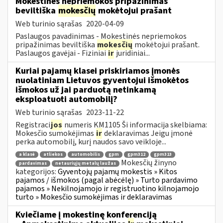
Mokestinės nepriemokos pripažinimas
beviltiška
mokesčių
mokėtojui prašant
Web turinio sąrašas
2020-04-09
Paslaugos pavadinimas - Mokestinės nepriemokos
pripažinimas beviltiška
mokesčių
mokėtojui prašant.
Paslaugos gavėjai - Fiziniai
ir
juridiniai...
Kuriai pajamų klasei priskiriamos įmonės
nuolatiniam Lietuvos gyventojui išmokėtos
išmokos už jai parduotą netinkamą
eksploatuoti automobilį?
Web turinio sąrašas
2023-11-22
Registraci
jos
numeris KM1105 Ši informacija skelbiama:
Mokesčio sumokėjimas
ir
deklaravimas Jeigu įmonė
perka automobilį, kurį naudos savo veikloje...
a klasė
atliekos
automobilis
gpm
gpm312
gpm313
Mokesčių žinyno
pardavimas
netauriųjų metalų laužas
kategorijos:
Gyventojų pajamų mokestis » Kitos
pajamos / išmokos (pagal abėcėlę) » Turto pardavimo
pajamos » Nekilnojamojo ir registruotino kilnojamojo
turto » Mokesčio sumokėjimas ir deklaravimas
Kviečiame į mokestinę konferenciją