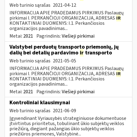
Web turinio sąrašas
2021-04-12
INFORMACIJA APIE PRADEDAMUS PIRKIMUS Paslaugų
pirkimai I. PERKANČIOJI ORGANIZACIJA, ADRESAS
IR
KONTAKTINIAI DUOMENYS: I.1. Perkančiosios
organizacijos pavadinimas...
Metai:
2021
Pagrindinis:
Viešieji pirkimai
Valstybei perduotų transporto priemonių, jų
dalių bei detalių pardavimo
ir
transporto
Web turinio sąrašas
2021-05-05
INFORMACIJA APIE PRADEDAMUS PIRKIMUS Paslaugų
pirkimai I. PERKANČIOJI ORGANIZACIJA, ADRESAS
IR
KONTAKTINIAI DUOMENYS: I.1. Perkančiosios
organizacijos pavadinimas...
Metai:
2021
Pagrindinis:
Viešieji pirkimai
Kontroliniai klausimynai
Web turinio sąrašas
2021-06-09
Įgyvendinant Vyriausybės strateginiuose dokumentuose
įtvirtintus prioritetus, tobulinant ūkio subjektų veiklos
priežiūrą, diegiant pažangias ūkio subjektų veiklos
priežiūros priemones, Valstybinė...