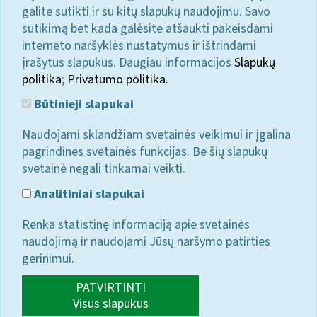
galite sutikti ir su kitų slapukų naudojimu. Savo
sutikimą bet kada galėsite atšaukti pakeisdami
interneto naršyklės nustatymus ir ištrindami
įrašytus slapukus. Daugiau informacijos
Slapukų
politika
;
Privatumo politika.
Būtinieji slapukai
Naudojami sklandžiam svetainės veikimui ir įgalina
pagrindines svetainės funkcijas. Be šių slapukų
svetainė negali tinkamai veikti.
Analitiniai slapukai
Renka statistinę informaciją apie svetainės
naudojimą ir naudojami Jūsų naršymo patirties
gerinimui.
PATVIRTINTI
Visus slapukus