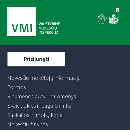
Prisijungti
Mokesčių mokėtojų informacija
Formos
Rinkmenos / Atviri duomenys
Skaičiuoklės ir pagalbininkai
Sąskaitos ir įmokų kodai
Mokesčių žinynas