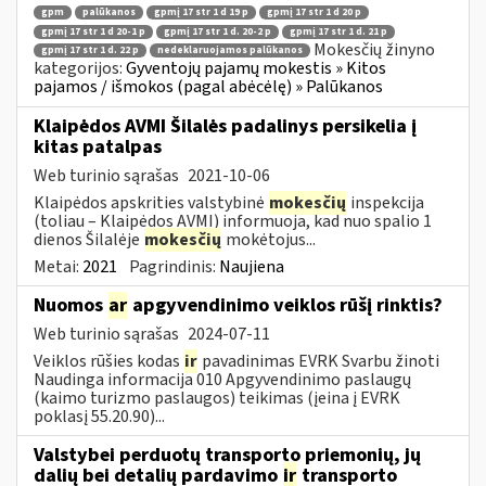
gpm
palūkanos
gpmį 17 str 1 d 19 p
gpmį 17 str 1 d 20 p
gpmį 17 str 1 d 20-1 p
gpmį 17 str 1 d. 20-2 p
gpmį 17 str 1 d. 21 p
Mokesčių žinyno
gpmį 17 str 1 d. 22 p
nedeklaruojamos palūkanos
kategorijos:
Gyventojų pajamų mokestis » Kitos
pajamos / išmokos (pagal abėcėlę) » Palūkanos
Klaipėdos AVMI Šilalės padalinys persikelia į
kitas patalpas
Web turinio sąrašas
2021-10-06
Klaipėdos apskrities valstybinė
mokesčių
inspekcija
(toliau – Klaipėdos AVMI) informuoja, kad nuo spalio 1
dienos Šilalėje
mokesčių
mokėtojus...
Metai:
2021
Pagrindinis:
Naujiena
Nuomos
ar
apgyvendinimo veiklos rūšį rinktis?
Web turinio sąrašas
2024-07-11
Veiklos rūšies kodas
ir
pavadinimas EVRK Svarbu žinoti
Naudinga informacija 010 Apgyvendinimo paslaugų
(kaimo turizmo paslaugos) teikimas (įeina į EVRK
poklasį 55.20.90)...
Valstybei perduotų transporto priemonių, jų
dalių bei detalių pardavimo
ir
transporto