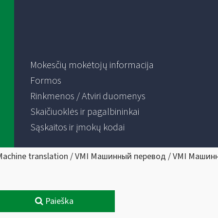
Mokesčių mokėtojų informacija
Formos
Rinkmenos / Atviri duomenys
Skaičiuoklės ir pagalbininkai
Sąskaitos ir įmokų kodai
Machine translation / VMI Машинный перевод / VMI Машин
Paieška