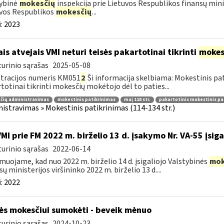
ybinė
mokesčių
inspekcija prie Lietuvos Respublikos finansų mini
vos Respublikos
mokesčių
...
:
2023
ais atvejais VMI neturi teisės pakartotinai tikrinti
mokes
urinio sąrašas
2025-05-08
tracijos numeris KM051
2
Ši informacija skelbiama: Mokestinis pati
totinai tikrinti mokesčių mokėtojo dėl to paties...
čių administravimas
mokestinis patikrinimas
maį 118 str.
pakartotinis mokestinis pa
istravimas » Mokestinis patikrinimas (114-134 str.)
VMI prie FM 2022 m. birželio 13 d. įsakymo Nr. VA-55 įsiga
urinio sąrašas
2022-06-14
muojame, kad nuo 2022 m. birželio 14 d. įsigaliojo Valstybinės
mok
sų ministerijos viršininko 2022 m. birželio 13 d....
:
2022
s mokesčiui sumokėti - beveik mėnuo
urinio sąrašas
2024-10-23