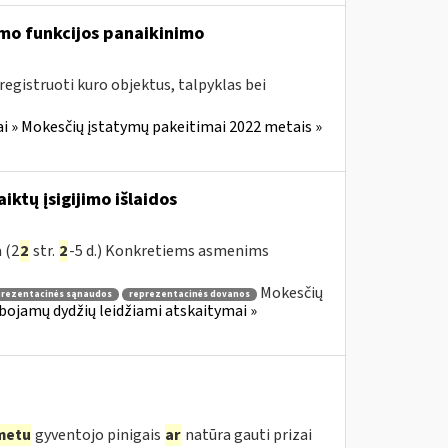
mo funkcijos panaikinimo
egistruoti kuro objektus, talpyklas bei
i » Mokesčių įstatymų pakeitimai 2022 metais »
ktų įsigijimo išlaidos
 (2
2
str.
2
-5 d.) Konkretiems asmenims
Mokesčių
prezentacinės sąnaudos
reprezentacinės dovanos
ibojamų dydžių leidžiami atskaitymai »
metu
gyventojo pinigais
ar
natūra gauti prizai