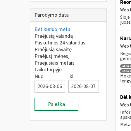
Reor
Web t
Parodymo data
Šioje
juose
Bet kuriuo metu
Praėjusią valandą
Kuri
Paskutines 24 valandas
Web t
Praėjusią savaitę
Regis
Praėjusį mėnesį
gėrim
Praėjusiais metais
akciza
Laikotarpyje…
etilo 
Nuo
Iki
Mokes
lengv
Dėl 
Paieška
Web t
Info
apska
Metai