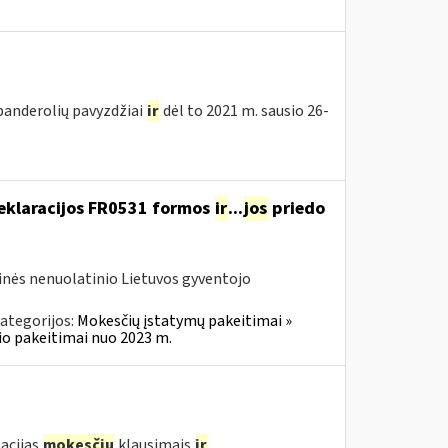
 banderolių pavyzdžiai
ir
dėl to 2021 m. sausio 26-
deklaracijos FR0531 formos
ir
...
jos
priedo
tinės nenuolatinio Lietuvos gyventojo
ategorijos:
Mokesčių įstatymų pakeitimai »
o pakeitimai nuo 2023 m.
acijas
mokesčių
klausimais
ir
...