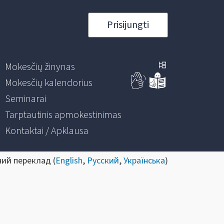
Prisijungti
Mokesčių žinynas
Mokesčių kalendorius
Seminarai
Tarptautinis apmokestinimas
Kontaktai / Apklausa
ний переклад (
English
,
Русский
,
Українська
)