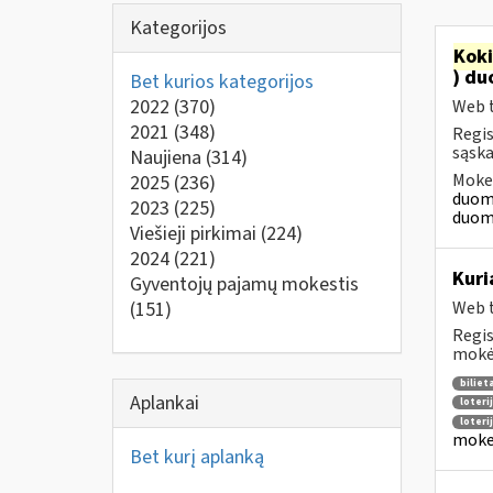
Kategorijos
Kok
) du
Bet kurios kategorijos
2022
(370)
Web t
2021
(348)
Regis
sąska
Naujiena
(314)
Mokes
2025
(236)
duome
2023
(225)
duome
Viešieji pirkimai
(224)
2024
(221)
Kuri
Gyventojų pajamų mokestis
(151)
Web t
Regis
mokėt
biliet
Aplankai
loteri
loteri
moke
Bet kurį aplanką