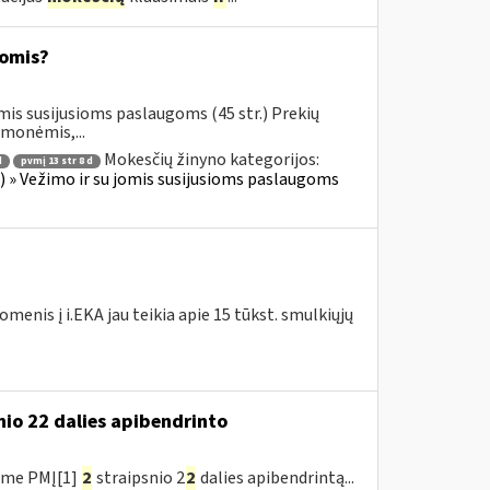
omis?
mis susijusioms paslaugoms (45 str.) Prekių
emonėmis,...
Mokesčių žinyno kategorijos:
d
pvmį 13 str 8 d
us) » Vežimo ir su jomis susijusioms paslaugoms
enis į i.EKA jau teikia apie 15 tūkst. smulkiųjų
nio 22 dalies apibendrinto
ėme PMĮ[1]
2
straipsnio 2
2
dalies apibendrintą...