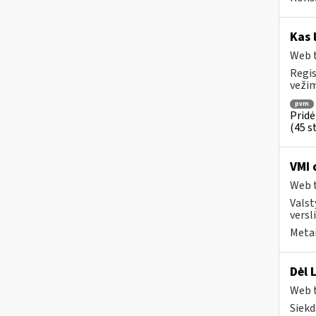
Kas 
Web t
Regis
vežim
pvm
Pridė
(45 st
VMI 
Web t
Valst
versli
Metai
Dėl 
Web t
Siekd