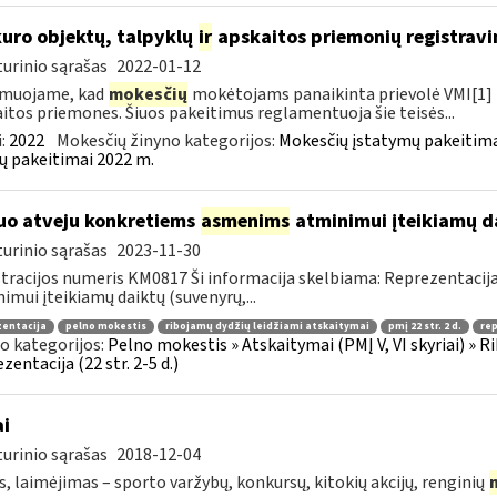
kuro objektų, talpyklų
ir
apskaitos priemonių registravi
urinio sąrašas
2022-01-12
rmuojame, kad
mokesčių
mokėtojams panaikinta prievolė VMI[1] r
itos priemones. Šiuos pakeitimus reglamentuoja šie teisės...
:
2022
Mokesčių žinyno kategorijos:
Mokesčių įstatymų pakeitima
ų pakeitimai 2022 m.
uo atveju konkretiems
asmenims
atminimui įteikiamų dai
urinio sąrašas
2023-11-30
tracijos numeris KM0817 Ši informacija skelbiama: Reprezentacija
imui įteikiamų daiktų (suvenyrų,...
zentacija
pelno mokestis
ribojamų dydžių leidžiami atskaitymai
pmį 22 str. 2 d.
re
o kategorijos:
Pelno mokestis » Atskaitymai (PMĮ V, VI skyriai) » R
zentacija (22 str. 2-5 d.)
ai
urinio sąrašas
2018-12-04
s, laimėjimas – sporto varžybų, konkursų, kitokių akcijų, renginių