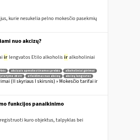
jus, kurie nesukelia pelno mokesčio pasekmių
žiami nuo akcizų?
ai
ir
lengvatos Etilo alkoholis
ir
alkoholiniai
ybės
akcizais apmokestinamos prekės
alkoholiniai gėrimai
įstatymo 28 str
atleidimas nuo akcizų
akcizų lengvatos
imai (II skyriaus I skirsnis) » Mokesčio tarifai ir
mo funkcijos panaikinimo
egistruoti kuro objektus, talpyklas bei