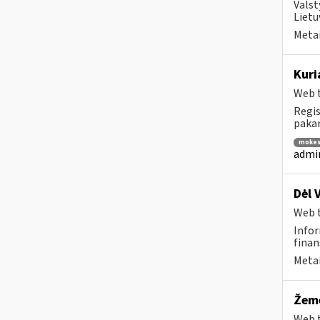
Valst
Lietu
Metai
Kuri
Web t
Regis
pakar
mokes
admin
Dėl 
Web t
Infor
finan
Metai
Žemė
Web t