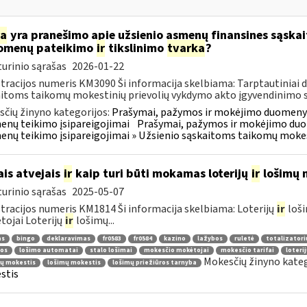
ia
yra pranešimo apie užsienio asmenų finansines sąska
omenų pateikimo
ir
tikslinimo
tvarka
?
urinio sąrašas
2026-01-22
tracijos numeris KM3090 Ši informacija skelbiama: Tarptautiniai 
itoms taikomų mokestinių prievolių vykdymo akto įgyvendinimo sus
čių žinyno kategorijos:
Prašymai, pažymos ir mokėjimo duomenys
nų teikimo įsipareigojimai
Prašymai, pažymos ir mokėjimo duo
nų teikimo įsipareigojimai » Užsienio sąskaitoms taikomų mokes
ais atvejais
ir
kaip turi būti mokamas loterijų
ir
lošimų 
urinio sąrašas
2025-05-07
tracijos numeris KM1814 Ši informacija skelbiama: Loterijų
ir
loši
ojai Loterijų
ir
lošimų...
as
bingo
deklaravimas
fr0583
fr0584
kazino
lažybos
ruletė
totalizatori
jos
lošimo automatai
stalo lošimai
mokesčio mokėtojai
mokesčio tarifai
loteri
Mokesčių žinyno kateg
jų mokestis
lošimų mokestis
lošimų priežiūros tarnyba
stis