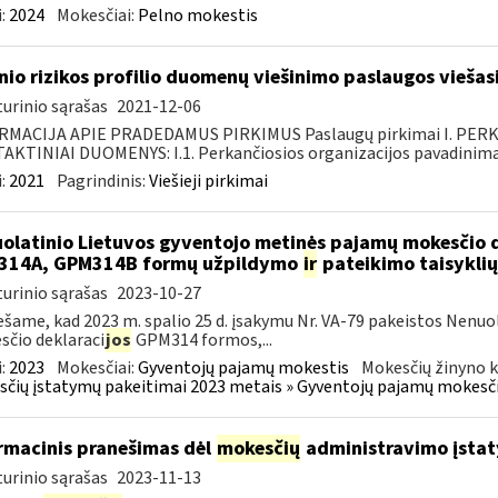
:
2024
Mokesčiai:
Pelno mokestis
inio rizikos profilio duomenų viešinimo paslaugos viešas
urinio sąrašas
2021-12-06
RMACIJA APIE PRADEDAMUS PIRKIMUS Paslaugų pirkimai I. PER
KTINIAI DUOMENYS: I.1. Perkančiosios organizacijos pavadinimas
:
2021
Pagrindinis:
Viešieji pirkimai
olatinio Lietuvos gyventojo metinės pajamų mokesčio 
314A, GPM314B formų užpildymo
ir
pateikimo taisyklių
urinio sąrašas
2023-10-27
šame, kad 2023 m. spalio 25 d. įsakymu Nr. VA-79 pakeistos Nenu
čio deklaraci
jos
GPM314 formos,...
:
2023
Mokesčiai:
Gyventojų pajamų mokestis
Mokesčių žinyno k
čių įstatymų pakeitimai 2023 metais » Gyventojų pajamų mokesči
rmacinis pranešimas dėl
mokesčių
administravimo įsta
urinio sąrašas
2023-11-13