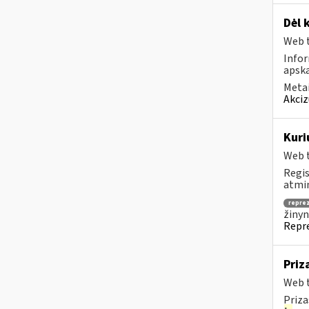
Dėl 
Web t
Info
apska
Metai
Akciz
Kuri
Web t
Regis
atmin
repre
žinyn
Repre
Priz
Web t
Priza