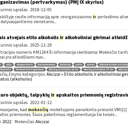
ganizavimas (pertvarkymas) (PMĮ IX skyrius)
urinio sąrašas
2018-12-05
 skiltyje rasite informaciją apie: reorganizavimo
ir
perleidimo atve
 dalyvaujantiems vienetams...
ais atvejais etilo alkoholis
ir
alkoholiniai gėrimai atleid
urinio sąrašas
2025-12-29
tracijos numeris KM1264 Ši informacija skelbiama: Mokesčio tarif
ai yra atleidžiami nuo...
i
alus
eksportuoti
kariuomenės
keleivių
nato
vynas
diplomatinės atstov
alkoholis
fermentuoti gėrimai
akcizų įstatymo 19 str
akcizų įstatymo 27 str
akcizų 
čių žinyno kategorijos:
Akcizai » Etilo alkoholis ir alkoholiniai gėr
atos (alkoholio)
kuro objektų, talpyklų
ir
apskaitos priemonių registravi
urinio sąrašas
2022-01-12
rmuojame, kad
mokesčių
mokėtojams panaikinta prievolė VMI[1] r
itos priemones. Šiuos pakeitimus reglamentuoja šie teisės...
:
2022
Mokesčiai:
Akcizai