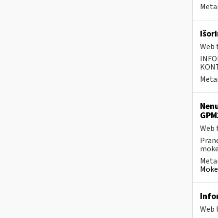
Metai
Išor
Web t
INFO
KONTA
Metai
Nenu
GPM
Web t
Prane
mokes
Metai
Mokes
Info
Web t