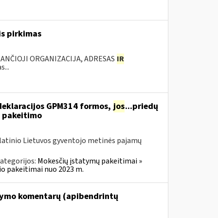
is pirkimas
KANČIOJI ORGANIZACIJA, ADRESAS
IR
...
deklaracijos GPM314 formos,
jos
...priedų
 pakeitimo
olatinio Lietuvos gyventojo metinės pajamų
ategorijos:
Mokesčių įstatymų pakeitimai »
o pakeitimai nuo 2023 m.
tymo komentarų (apibendrintų