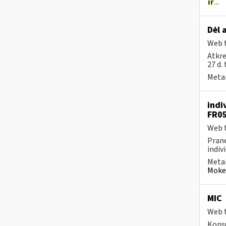
ir
...
Dėl 
Web t
Atkre
27 d.
Metai
indi
FR0
Web t
Prane
indiv
Metai
Mokes
MIC
Web t
Konsu