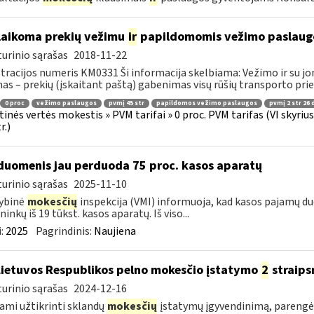
laikoma prekių vežimu
ir
papildomomis vežimo paslaug
urinio sąrašas
2018-11-22
tracijos numeris KM0331 Ši informacija skelbiama: Vežimo ir su jo
as – prekių (įskaitant paštą) gabenimas visų rūšių transporto pri
0 proc
vežimo paslaugos
pvmį 45 str
papildomos vežimo paslaugos
pvmį 2 str 26 
tinės vertės mokestis » PVM tarifai » 0 proc. PVM tarifas (VI skyri
r.)
duomenis jau perduoda 75 proc. kasos aparatų
urinio sąrašas
2025-11-10
ybinė
mokesčių
inspekcija (VMI) informuoja, kad kasos pajamų duom
ninkų iš 19 tūkst. kasos aparatų. Iš viso...
:
2025
Pagrindinis:
Naujiena
Lietuvos Respublikos pelno mokesčio įstatymo
2
straips
urinio sąrašas
2024-12-16
ami užtikrinti sklandų
mokesčių
įstatymų įgyvendinimą, pareng