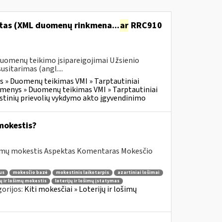
itas (XML duomenų rinkmena...
ar
RRC910
duomenų teikimo įsipareigojimai Užsienio
itarimas (angl....
 » Duomenų teikimas VMI » Tarptautiniai
menys » Duomenų teikimas VMI » Tarptautiniai
tinių prievolių vykdymo akto įgyvendinimo
mokestis?
mų mokestis Aspektas Komentaras Mokesčio
us
mokesčio bazė
mokestinis laikotarpis
azartiniai lošimai
jų ir lošimų mokestis
loterijų ir lošimų įstatymas
orijos:
Kiti mokesčiai » Loterijų ir lošimų