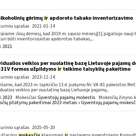
alkoholinių gėrimų
ir
apdoroto tabako inventorizavimo
urinio sąrašas
2021-01-14
ipiame Jūsų dėmesį, kad 2019 m. sausio mėnesį[1] įsigaliojo nauji
 turi būti inventorizuotas apdorotas tabakas,...
:
2021
vidualios veiklos per nuolatinę bazę Lietuvoje pajamų 
531V formos užpildymo
ir
teikimo taisyklių pakeitimo
urinio sąrašas
2023-11-14
šame, kad 2023 m. lapkričio 13 d. įsakymu Nr. VA-81 pakeistos Me
idualios veiklos per nuolatinę bazę Lietuvoje pajamų...
:
2023
Mokesčiai:
Gyventojų pajamų mokestis
Mokesčių žinyno k
čių įstatymų pakeitimai 2023 metais » Gyventojų pajamų mokesči
urinio sąrašas
2025-05-20
ltacijos
mokesčių
klausimais
ir
paslaugos gyventojams Konsult