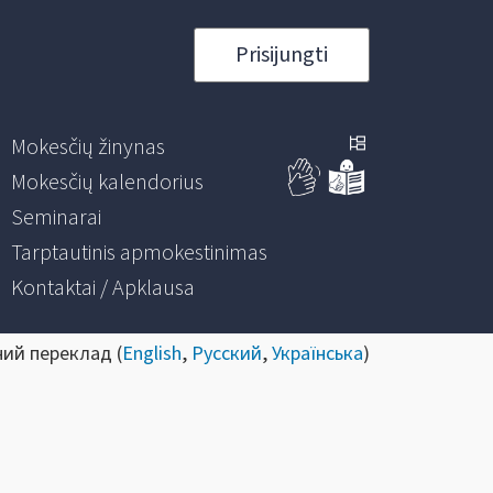
Prisijungti
Mokesčių žinynas
Mokesčių kalendorius
Seminarai
Tarptautinis apmokestinimas
Kontaktai / Apklausa
ний переклад (
English
,
Русский
,
Українська
)