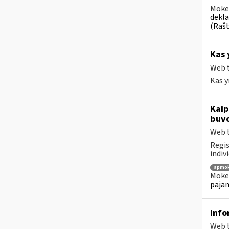
Mokes
dekl
(Rašt
Kas 
Web t
Kas y
Kaip
buvo
Web t
Regis
indiv
apmok
Mokes
pajam
Info
Web t