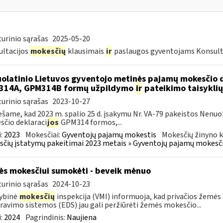
urinio sąrašas
2025-05-20
ltacijos
mokesčių
klausimais
ir
paslaugos gyventojams Konsult
olatinio Lietuvos gyventojo metinės pajamų mokesčio 
314A, GPM314B formų užpildymo
ir
pateikimo taisyklių
urinio sąrašas
2023-10-27
šame, kad 2023 m. spalio 25 d. įsakymu Nr. VA-79 pakeistos Nenu
čio deklaraci
jos
GPM314 formos,...
:
2023
Mokesčiai:
Gyventojų pajamų mokestis
Mokesčių žinyno k
čių įstatymų pakeitimai 2023 metais » Gyventojų pajamų mokesči
s mokesčiui sumokėti - beveik mėnuo
urinio sąrašas
2024-10-23
ybinė
mokesčių
inspekcija (VMI) informuoja, kad privačios žemės 
ravimo sistemos (EDS) jau gali peržiūrėti žemės mokesčio...
:
2024
Pagrindinis:
Naujiena