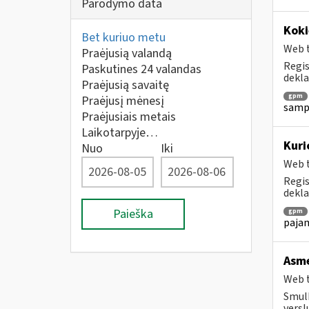
Parodymo data
Koki
Bet kuriuo metu
Web t
Praėjusią valandą
Regis
Paskutines 24 valandas
dekla
Praėjusią savaitę
gpm
Praėjusį mėnesį
sampr
Praėjusiais metais
Laikotarpyje…
Kuri
Nuo
Iki
Web t
Regis
dekla
Paieška
gpm
pajam
Asme
Web t
Smulk
versl