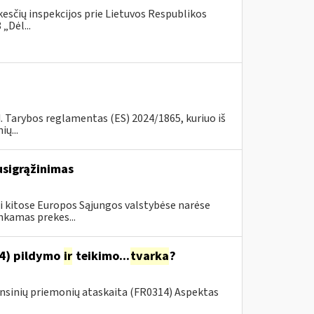
esčių inspekcijos prie Lietuvos Respublikos
„Dėl...
d. Tarybos reglamentas (ES) 2024/1865, kuriuo iš
ų...
usigrąžinimas
i kitose Europos Sąjungos valstybėse narėse
nkamas prekes...
14) pildymo
ir
teikimo...
tvarka
?
ansinių priemonių ataskaita (FR0314) Aspektas