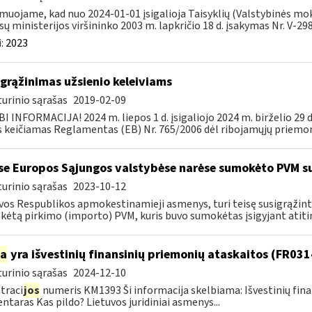
muojame, kad nuo 2024-01-01 įsigalioja Taisyklių (Valstybinės mok
sų ministerijos viršininko 2003 m. lapkričio 18 d. įsakymas Nr. V-298 
:
2023
grąžinimas užsienio keleiviams
urinio sąrašas
2019-02-09
I INFORMACIJA! 2024 m. liepos 1 d. įsigaliojo 2024 m. birželio 29 
s keičiamas Reglamentas (EB) Nr. 765/2006 dėl ribojamųjų priemoni
se Europos Sąjungos valstybėse narėse sumokėto PVM s
urinio sąrašas
2023-10-12
vos Respublikos apmokestinamieji asmenys, turi teisę susigrąžint
ėtą pirkimo (importo) PVM, kuris buvo sumokėtas įsigyjant atiti
ia
yra išvestinių finansinių priemonių ataskaitos (FR03
urinio sąrašas
2024-12-10
traci
jos
numeris KM1393 Ši informacija skelbiama: Išvestinių fin
taras Kas pildo? Lietuvos juridiniai asmenys...