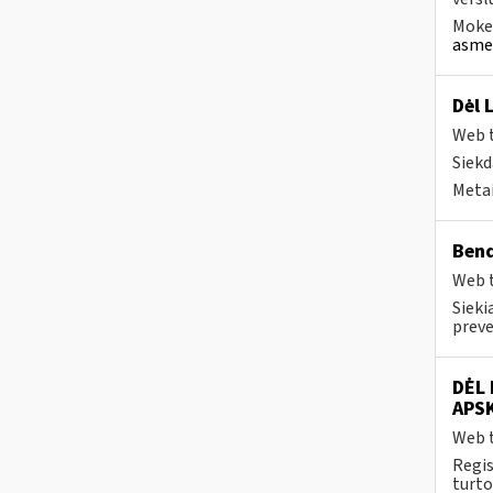
Mokes
asmen
Dėl 
Web t
Siekd
Metai
Bend
Web t
Sieki
preve
DĖL
APS
Web t
Regis
turto