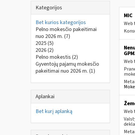
Kategorijos
MIC
Bet kurios kategorijos
Web t
Pelno mokesčio pakeitimai
Konsu
nuo 2026 m.
(7)
2025
(5)
Nenu
2026
(2)
GPM
Pelno mokestis
(2)
Web t
Gyventojų pajamų mokesčio
Prane
pakeitimai nuo 2026 m.
(1)
mokes
Metai
Mokes
Aplankai
Žemė
Bet kurį aplanką
Web t
Valst
dekla
Metai