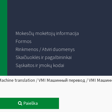
Mokesčių mokėtojų informacija
Formos
Rinkmenos / Atviri duomenys
Skaičiuoklės ir pagalbininkai
Sąskaitos ir įmokų kodai
Machine translation / VMI Машинный перевод / VMI Машин
Paieška