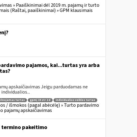
vimas » Paaiškinimai dėl 2019 m. pajamų ir turto
mais (Raštai, paaiškinimai) » GPM klausimais
enį?
ardavimo pajamos, kai...turtas yra arba
tas?
jamų apskaičiavimas Jeigu parduodamas ne
individualios...
ilnojamas turtas
gpmį 19 str 2 d
individualios veiklos turtas
os / išmokos (pagal abėcėlę) » Turto pardavimo
mo pajamų apskaičiavimas
 termino pakeitimo