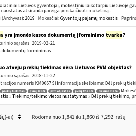
latiniai Lietuvos gyventojai, mokestiniu laikotarpiu Lietuvoje gav
nuostatas atsiranda pareiga perskaičiuoti mokėtiną...
 (Archyvas):
2019
Mokesčiai:
Gyventojų pajamų mokestis
Pagrind
ia
yra įmonės kasos dokumentų įforminimo
tvarka
?
urinio sąrašas
2019-02-21
s dokumentų forminimas
uo atveju prekių tiekimas nėra Lietuvos PVM objektas?
urinio sąrašas
2018-11-22
tracijos numeris KM0067 Ši informacija skelbiama: Dėl prekių tieki
Mokesči
prekių tiekimas
pvmį 12 str
pvm objektas
pvmį 12-2 str
tiekimo vieta
tis » Tiekimo/teikimo vietos nustatymas » Dėl prekių tiekimo, preki
šų(-ai)
Rodoma nuo 1,841 iki 1,860 iš 7,292 irašų.