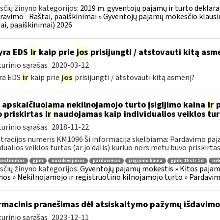
čių žinyno kategorijos:
2019 m. gyventojų pajamų ir turto deklara
aravimo
Raštai, paaiškinimai » Gyventojų pajamų mokesčio klausi
ai, paaiškinimai) 2026
yra EDS
ir
kaip prie
jos
prisijungti / atstovauti kitą asm
urinio sąrašas
2020-03-12
ra EDS
ir
kaip prie
jos
prisijungti / atstovauti kitą asmenį?
 apskaičiuojama nekilnojamojo turto įsigijimo kaina
ir
p
 priskirtas
ir
naudojamas kaip individualios veiklos tur
urinio sąrašas
2018-11-22
tracijos numeris KM1096 Ši informacija skelbiama: Pardavimo pa
idualios veiklos turtas (ar jo dalis) kuriuo nors metu buvo priskirtas 
estinimas
gpm
nusidėvėjimas
pardavimas
įsigijimo kaina
gpmį 19 str 1 d
nek
čių žinyno kategorijos:
Gyventojų pajamų mokestis » Kitos pajam
os » Nekilnojamojo ir registruotino kilnojamojo turto » Pardavi
rmacinis pranešimas dėl atsiskaitymo pažymų išdavimo
urinio sąrašas
2023-12-11