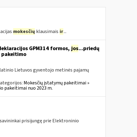
acijas
mokesčių
klausimais
ir
...
deklaracijos GPM314 formos,
jos
...priedų
 pakeitimo
olatinio Lietuvos gyventojo metinės pajamų
ategorijos:
Mokesčių įstatymų pakeitimai »
o pakeitimai nuo 2023 m.
savininkai prisijungę prie Elektroninio