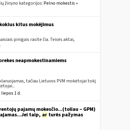
ų žinyno kategorijos:
Pelno mokestis »
kokius kitus mokėjimus
iais pinigais rasite čia. Teisės aktai,
.
a prekes neapmokestinamiems
eklaruojamas, tačiau Lietuvos PVM mokėtojai tokį
tojai...
liepos 1 d.
ventojų pajamų mokesčio...(toliau – GPM)
ajamas...Jei taip,
ar
turės pažymas