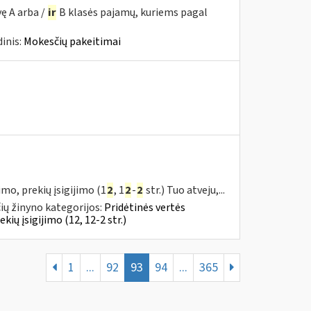
ę A arba /
ir
B klasės pajamų, kuriems pagal
inis:
Mokesčių pakeitimai
mo, prekių įsigijimo (1
2
, 1
2
-
2
str.) Tuo atveju,...
ų žinyno kategorijos:
Pridėtinės vertės
ų įsigijimo (12, 12-2 str.)
1
...
92
93
94
...
365