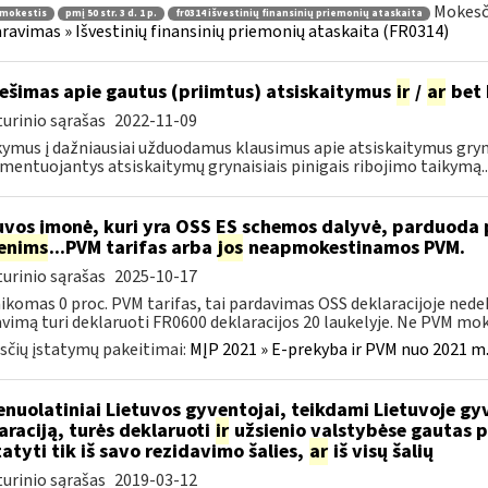
Mokesči
 mokestis
pmį 50 str. 3 d. 1 p.
fr0314 išvestinių finansinių priemonių ataskaita
ravimas » Išvestinių finansinių priemonių ataskaita (FR0314)
ešimas apie gautus (priimtus) atsiskaitymus
ir
/
ar
bet 
urinio sąrašas
2022-11-09
ymus į dažniausiai užduodamus klausimus apie atsiskaitymus grynais
mentuojantys atsiskaitymų grynaisiais pinigais ribojimo taikymą..
uvos įmonė, kuri yra OSS ES schemos dalyvė, parduod
enims
...PVM tarifas arba
jos
neapmokestinamos PVM.
urinio sąrašas
2025-10-17
aikomas 0 proc. PVM tarifas, tai pardavimas OSS deklaracijoje ned
vimą turi deklaruoti FR0600 deklaracijos 20 laukelyje. Ne PVM mokė
čių įstatymų pakeitimai:
MĮP 2021 » E-prekyba ir PVM nuo 2021 m. 
nuolatiniai Lietuvos gyventojai, teikdami Lietuvoje gy
araciją, turės deklaruoti
ir
užsienio valstybėse gautas p
tatyti tik iš savo rezidavimo šalies,
ar
iš visų šalių
urinio sąrašas
2019-03-12