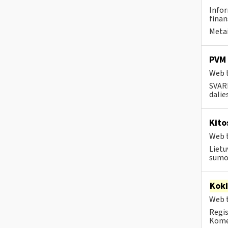
Infor
finan
Metai
PVM 
Web t
SVARB
dalie
Kito
Web t
Lietu
sumok
Kok
Web t
Regis
Komen