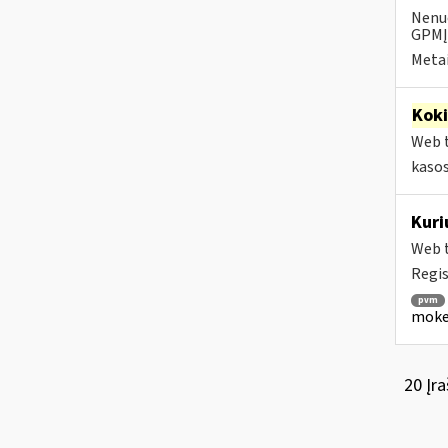
Nenuo
GPMĮ 
Metai
Kok
Web t
kaso
Kuri
Web t
Regis
pvm
mokes
20 Įra