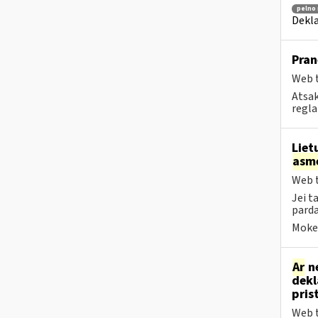
pelno
Dekla
Pran
Web t
Atsak
regla
Liet
asm
Web t
Jei t
parda
Mokes
Ar
ne
dekl
pris
Web t