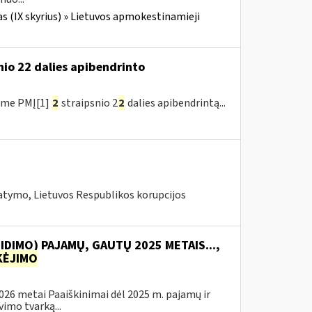
s (IX skyrius) » Lietuvos apmokestinamieji
nio 22 dalies apibendrinto
ėme PMĮ[1]
2
straipsnio 2
2
dalies apibendrintą...
tymo, Lietuvos Respublikos korupcijos
IDIMO) PAJAMŲ, GAUTŲ 2025 METAIS...,
ĖJIMO
2026 metai Paaiškinimai dėl 2025 m. pajamų ir
imo tvarką...