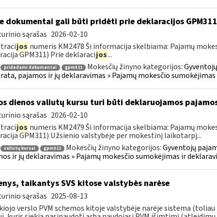
e dokumentai gali būti pridėti prie deklaracijos GPM31
urinio sąrašas
2026-02-10
traci
jos
numeris KM2478 Ši informacija skelbiama: Pajamų mokes
racija GPM311) Prie deklaraci
jos
...
Mokesčių žinyno kategorijos:
Gyventojų
pridedami dokumentai
gpm311
ata, pajamos ir jų deklaravimas » Pajamų mokesčio sumokėjimas 
os dienos valiutų kursu turi būti deklaruojamos pajamo
urinio sąrašas
2026-02-10
traci
jos
numeris KM2479 Ši informacija skelbiama: Pajamų mokes
racija GPM311) Užsienio valstybėje per mokestinį laikotarpį...
Mokesčių žinyno kategorijos:
Gyventojų pajam
valiutų kursai
gpm311
os ir jų deklaravimas » Pajamų mokesčio sumokėjimas ir deklara
nys, taikantys SVS kitose valstybės narėse
urinio sąrašas
2025-08-13
iojo verslo PVM schemos kitoje valstybėje narėje sistema (toliau 
ui, kuris siekia pasinaudoti arba naudojasi PVM išimtimi (atleidimu 