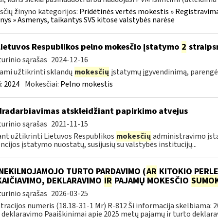
čių žinyno kategorijos:
Pridėtinės vertės mokestis » Registravima
ys » Asmenys, taikantys SVS kitose valstybės narėse
Lietuvos Respublikos pelno mokesčio įstatymo
2
straips
urinio sąrašas
2024-12-16
ami užtikrinti sklandų
mokesčių
įstatymų įgyvendinimą, pareng
:
2024
Mokesčiai:
Pelno mokestis
radarbiavimas atskleidžiant papirkimo atvejus
urinio sąrašas
2021-11-15
ant užtikrinti Lietuvos Respublikos
mokesčių
administravimo įsta
ncijos įstatymo nuostatų, susijusių su valstybės institucijų...
 NEKILNOJAMOJO TURTO PARDAVIMO (
AR
KITOKIO PERLE
KAIČIAVIMO, DEKLARAVIMO
IR
PAJAMŲ MOKESČIO
SUMOK
urinio sąrašas
2026-03-25
tracijos numeris (18.18-31-1 Mr) R-812 Ši informacija skelbiama: 
 deklaravimo Paaiškinimai apie 2025 metų pajamų ir turto deklarav