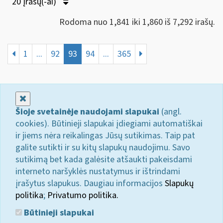
20 Įrašų(-ai)
Rodoma nuo 1,841 iki 1,860 iš 7,292 irašų.
1
...
92
93
94
...
365
Uždaryti
Šioje svetainėje naudojami slapukai
(angl.
cookies). Būtinieji slapukai įdiegiami automatiškai
ir jiems nėra reikalingas Jūsų sutikimas. Taip pat
galite sutikti ir su kitų slapukų naudojimu. Savo
sutikimą bet kada galėsite atšaukti pakeisdami
interneto naršyklės nustatymus ir ištrindami
įrašytus slapukus. Daugiau informacijos
Slapukų
politika
;
Privatumo politika.
Būtinieji slapukai