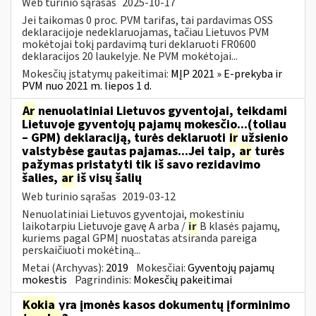
Web turinio sąrašas
2025-10-17
Jei taikomas 0 proc. PVM tarifas, tai pardavimas OSS
deklaracijoje nedeklaruojamas, tačiau Lietuvos PVM
mokėtojai tokį pardavimą turi deklaruoti FR0600
deklaracijos 20 laukelyje. Ne PVM mokėtojai...
Mokesčių įstatymų pakeitimai:
MĮP 2021 » E-prekyba ir
PVM nuo 2021 m. liepos 1 d.
Ar
nenuolatiniai Lietuvos gyventojai, teikdami
Lietuvoje gyventojų pajamų mokesčio...(toliau
– GPM) deklaraciją, turės deklaruoti
ir
užsienio
valstybėse gautas pajamas...Jei taip,
ar
turės
pažymas pristatyti tik iš savo rezidavimo
šalies,
ar
iš visų šalių
Web turinio sąrašas
2019-03-12
Nenuolatiniai Lietuvos gyventojai, mokestiniu
laikotarpiu Lietuvoje gavę A arba /
ir
B klasės pajamų,
kuriems pagal GPMĮ nuostatas atsiranda pareiga
perskaičiuoti mokėtiną...
Metai (Archyvas):
2019
Mokesčiai:
Gyventojų pajamų
mokestis
Pagrindinis:
Mokesčių pakeitimai
Kokia
yra įmonės kasos dokumentų įforminimo