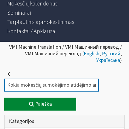
Mokesčių kalendorius
Seminarai
Tarptautinis apmokestinimas
Kontaktai / Apklausa
VMI Machine translation / VMI Машинный перевод /
VMI Машинний переклад (
English
,
Русский
,
Українська
)
Paieška
Kategorijos