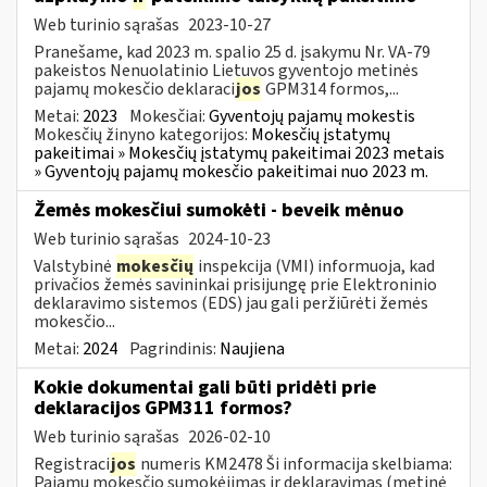
Web turinio sąrašas
2023-10-27
Pranešame, kad 2023 m. spalio 25 d. įsakymu Nr. VA-79
pakeistos Nenuolatinio Lietuvos gyventojo metinės
pajamų mokesčio deklaraci
jos
GPM314 formos,...
Metai:
2023
Mokesčiai:
Gyventojų pajamų mokestis
Mokesčių žinyno kategorijos:
Mokesčių įstatymų
pakeitimai » Mokesčių įstatymų pakeitimai 2023 metais
» Gyventojų pajamų mokesčio pakeitimai nuo 2023 m.
Žemės mokesčiui sumokėti - beveik mėnuo
Web turinio sąrašas
2024-10-23
Valstybinė
mokesčių
inspekcija (VMI) informuoja, kad
privačios žemės savininkai prisijungę prie Elektroninio
deklaravimo sistemos (EDS) jau gali peržiūrėti žemės
mokesčio...
Metai:
2024
Pagrindinis:
Naujiena
Kokie dokumentai gali būti pridėti prie
deklaracijos GPM311 formos?
Web turinio sąrašas
2026-02-10
Registraci
jos
numeris KM2478 Ši informacija skelbiama:
Pajamų mokesčio sumokėjimas ir deklaravimas (metinė