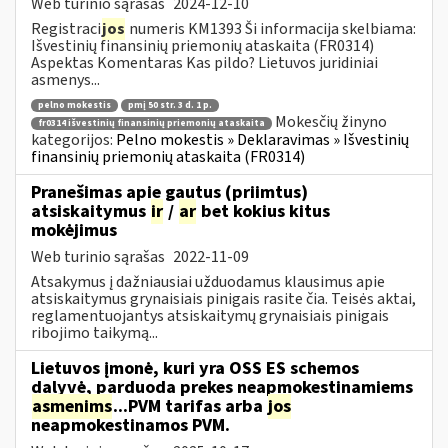
Web turinio sąrašas
2024-12-10
Registraci
jos
numeris KM1393 Ši informacija skelbiama:
Išvestinių finansinių priemonių ataskaita (FR0314)
Aspektas Komentaras Kas pildo? Lietuvos juridiniai
asmenys...
pelno mokestis
pmį 50 str. 3 d. 1 p.
Mokesčių žinyno
fr0314 išvestinių finansinių priemonių ataskaita
kategorijos:
Pelno mokestis » Deklaravimas » Išvestinių
finansinių priemonių ataskaita (FR0314)
Pranešimas apie gautus (priimtus)
atsiskaitymus
ir
/
ar
bet kokius kitus
mokėjimus
Web turinio sąrašas
2022-11-09
Atsakymus į dažniausiai užduodamus klausimus apie
atsiskaitymus grynaisiais pinigais rasite čia. Teisės aktai,
reglamentuojantys atsiskaitymų grynaisiais pinigais
ribojimo taikymą...
Lietuvos įmonė, kuri yra OSS ES schemos
dalyvė, parduoda prekes neapmokestinamiems
asmenims
...PVM tarifas arba
jos
neapmokestinamos PVM.