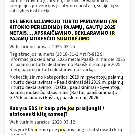
administravimo įstatymo, Lietuvos Respublikos
korupcijos prevencijos įstatymo nuostatų, susijusių su
valstybės institucijų...
DĖL NEKILNOJAMOJO TURTO PARDAVIMO (
AR
KITOKIO PERLEIDIMO) PAJAMŲ, GAUTŲ 2025
METAIS..., APSKAIČIAVIMO, DEKLARAVIMO
IR
PAJAMŲ MOKESČIO
SUMOKĖJIMO
Web turinio sąrašas
2026-03-25
Registracijos numeris (18.18-31-1 Mr) R-812 Ši
informacija skelbiama: 2026 metai Paaiškinimai dėl 2025
m. pajamų ir turto deklaravimo Paaiškinimai apie 2025
metų pajamų ir turto deklaravimo tvarką...
Mokesčių žinyno kategorijos:
2019 m. gyventojų pajamų
ir turto deklaravimas » Paaiškinimai dėl 2019 m. pajamų
ir turto deklaravimo
Raštai, paaiškinimai » Gyventojų
pajamų mokesčio klausimais (Raštai, paaiškinimai) »
GPM klausimais (Raštai, paaiškinimai) 2026
Kas yra EDS
ir
kaip prie
jos
prisijungti /
atstovauti kitą asmenį?
Web turinio sąrašas
2020-03-12
Kas yra EDS
ir
kaip prie
jos
prisijungti / atstovauti kitą
asmenį?