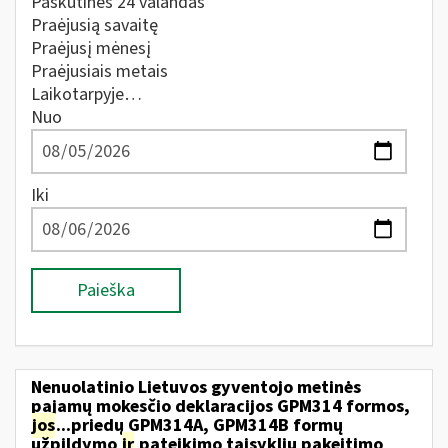
Paskutines 24 valandas
Praėjusią savaitę
Praėjusį mėnesį
Praėjusiais metais
Laikotarpyje…
Nuo
Iki
Paieška
Nenuolatinio Lietuvos gyventojo metinės
pajamų mokesčio deklaracijos GPM314 formos,
jos
...priedų GPM314A, GPM314B formų
užpildymo
ir
pateikimo taisyklių pakeitimo