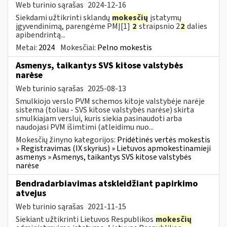
Web turinio sąrašas
2024-12-16
Siekdami užtikrinti sklandų
mokesčių
įstatymų
įgyvendinimą, parengėme PMĮ[1]
2
straipsnio 2
2
dalies
apibendrintą...
Metai:
2024
Mokesčiai:
Pelno mokestis
Asmenys, taikantys SVS kitose valstybės
narėse
Web turinio sąrašas
2025-08-13
Smulkiojo verslo PVM schemos kitoje valstybėje narėje
sistema (toliau - SVS kitose valstybės narėse) skirta
smulkiajam verslui, kuris siekia pasinaudoti arba
naudojasi PVM išimtimi (atleidimu nuo...
Mokesčių žinyno kategorijos:
Pridėtinės vertės mokestis
» Registravimas (IX skyrius) » Lietuvos apmokestinamieji
asmenys » Asmenys, taikantys SVS kitose valstybės
narėse
Bendradarbiavimas atskleidžiant papirkimo
atvejus
Web turinio sąrašas
2021-11-15
Siekiant užtikrinti Lietuvos Respublikos
mokesčių