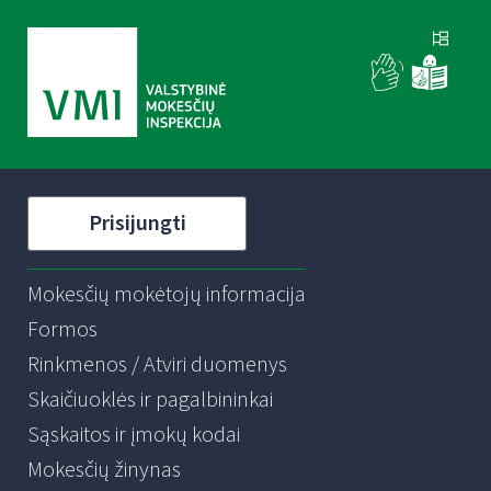
Prisijungti
Mokesčių mokėtojų informacija
Formos
Rinkmenos / Atviri duomenys
Skaičiuoklės ir pagalbininkai
Sąskaitos ir įmokų kodai
Mokesčių žinynas