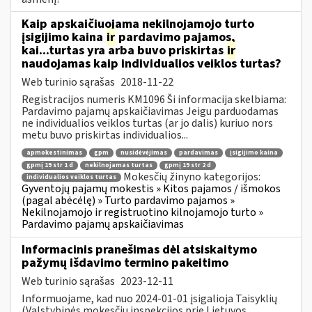
Kaip apskaičiuojama nekilnojamojo turto
įsigijimo kaina
ir
pardavimo pajamos,
kai...turtas yra arba buvo priskirtas
ir
naudojamas kaip individualios veiklos turtas?
Web turinio sąrašas
2018-11-22
Registracijos numeris KM1096 Ši informacija skelbiama:
Pardavimo pajamų apskaičiavimas Jeigu parduodamas
ne individualios veiklos turtas (ar jo dalis) kuriuo nors
metu buvo priskirtas individualios...
apmokestinimas
gpm
nusidėvėjimas
pardavimas
įsigijimo kaina
gpmį 19 str 1 d
nekilnojamas turtas
gpmį 19 str 2 d
Mokesčių žinyno kategorijos:
individualios veiklos turtas
Gyventojų pajamų mokestis » Kitos pajamos / išmokos
(pagal abėcėlę) » Turto pardavimo pajamos »
Nekilnojamojo ir registruotino kilnojamojo turto »
Pardavimo pajamų apskaičiavimas
Informacinis pranešimas dėl atsiskaitymo
pažymų išdavimo termino pakeitimo
Web turinio sąrašas
2023-12-11
Informuojame, kad nuo 2024-01-01 įsigalioja Taisyklių
(Valstybinės mokesčių inspekcijos prie Lietuvos