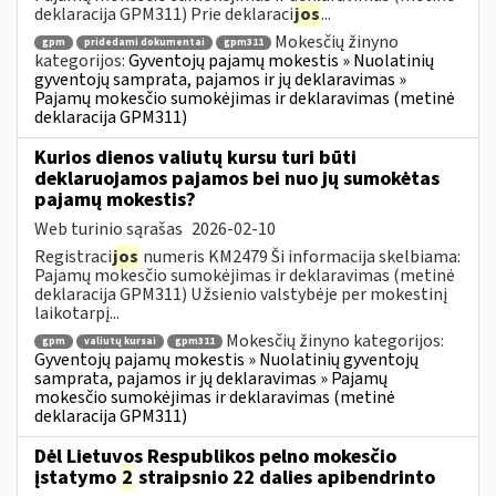
deklaracija GPM311) Prie deklaraci
jos
...
Mokesčių žinyno
gpm
pridedami dokumentai
gpm311
kategorijos:
Gyventojų pajamų mokestis » Nuolatinių
gyventojų samprata, pajamos ir jų deklaravimas »
Pajamų mokesčio sumokėjimas ir deklaravimas (metinė
deklaracija GPM311)
Kurios dienos valiutų kursu turi būti
deklaruojamos pajamos bei nuo jų sumokėtas
pajamų mokestis?
Web turinio sąrašas
2026-02-10
Registraci
jos
numeris KM2479 Ši informacija skelbiama:
Pajamų mokesčio sumokėjimas ir deklaravimas (metinė
deklaracija GPM311) Užsienio valstybėje per mokestinį
laikotarpį...
Mokesčių žinyno kategorijos:
gpm
valiutų kursai
gpm311
Gyventojų pajamų mokestis » Nuolatinių gyventojų
samprata, pajamos ir jų deklaravimas » Pajamų
mokesčio sumokėjimas ir deklaravimas (metinė
deklaracija GPM311)
Dėl Lietuvos Respublikos pelno mokesčio
įstatymo
2
straipsnio 22 dalies apibendrinto