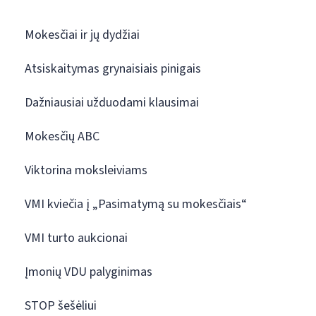
Mokesčiai ir jų dydžiai
Atsiskaitymas grynaisiais pinigais
Dažniausiai užduodami klausimai
Mokesčių ABC
Viktorina moksleiviams
VMI kviečia į „Pasimatymą su mokesčiais“
VMI turto aukcionai
Įmonių VDU palyginimas
STOP šešėliui