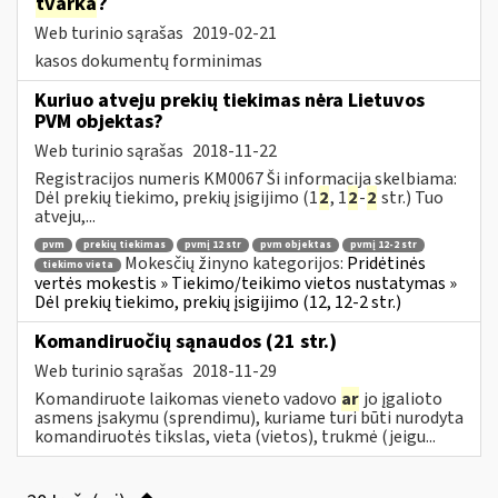
tvarka
?
Web turinio sąrašas
2019-02-21
kasos dokumentų forminimas
Kuriuo atveju prekių tiekimas nėra Lietuvos
PVM objektas?
Web turinio sąrašas
2018-11-22
Registracijos numeris KM0067 Ši informacija skelbiama:
Dėl prekių tiekimo, prekių įsigijimo (1
2
, 1
2
-
2
str.) Tuo
atveju,...
pvm
prekių tiekimas
pvmį 12 str
pvm objektas
pvmį 12-2 str
Mokesčių žinyno kategorijos:
Pridėtinės
tiekimo vieta
vertės mokestis » Tiekimo/teikimo vietos nustatymas »
Dėl prekių tiekimo, prekių įsigijimo (12, 12-2 str.)
Komandiruočių sąnaudos (21 str.)
Web turinio sąrašas
2018-11-29
Komandiruote laikomas vieneto vadovo
ar
jo įgalioto
asmens įsakymu (sprendimu), kuriame turi būti nurodyta
komandiruotės tikslas, vieta (vietos), trukmė (jeigu...