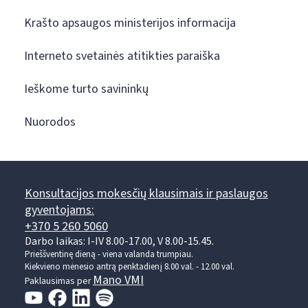
Krašto apsaugos ministerijos informacija
Interneto svetainės atitikties paraiška
Ieškome turto savininkų
Nuorodos
Konsultacijos mokesčių klausimais ir paslaugos
gyventojams:
+370 5 260 5060
Darbo laikas: I-IV 8.00-17.00, V 8.00-15.45.
Prieššventinę dieną - viena valanda trumpiau.
Kiekvieno mėnesio antrą penktadienį 8.00 val. - 12.00 val.
Mano VMI
Paklausimas per