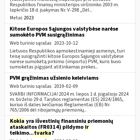
Respublikos finansų ministerijos viršininko 2003 m.
lapkričio 18 d. įsakymas Nr. V-298 „Dėl...
Metai:
2023
Kitose Europos Sąjungos valstybėse narėse
sumokėto PVM susigrąžinimas
Web turinio sąrašas
2023-10-12
Lietuvos Respublikos apmokestinamieji asmenys, turi
teisę susigrąžinti kitose Europos Sąjungos valstybėse
narėse sumokėtą pirkimo (importo) PVM, kuris buvo
sumokėtas įsigyjant atitinkamas prekes...
PVM grąžinimas užsienio keleiviams
Web turinio sąrašas
2019-02-09
SVARBI INFORMACIJA! 2024 m. liepos 1 d. įsigaliojo 2024
m. birželio 29 d. Tarybos reglamentas (ES) 2024/1865,
kuriuo iš dalies keičiamas Reglamentas (EB) Nr.
765/2006 dėl ribojamųjų priemonių...
Kokia
yra išvestinių finansinių priemonių
ataskaitos (FR0314) pildymo
ir
teikimo...
tvarka
?