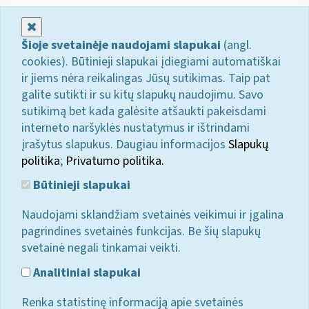
Uždaryti
Šioje svetainėje naudojami slapukai
(angl.
cookies). Būtinieji slapukai įdiegiami automatiškai
ir jiems nėra reikalingas Jūsų sutikimas. Taip pat
galite sutikti ir su kitų slapukų naudojimu. Savo
sutikimą bet kada galėsite atšaukti pakeisdami
interneto naršyklės nustatymus ir ištrindami
įrašytus slapukus. Daugiau informacijos
Slapukų
politika
;
Privatumo politika.
Būtinieji slapukai
Naudojami sklandžiam svetainės veikimui ir įgalina
pagrindines svetainės funkcijas. Be šių slapukų
svetainė negali tinkamai veikti.
Analitiniai slapukai
Renka statistinę informaciją apie svetainės