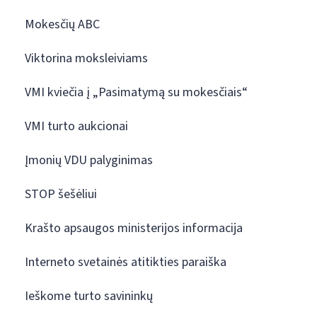
Mokesčių ABC
Viktorina moksleiviams
VMI kviečia į „Pasimatymą su mokesčiais“
VMI turto aukcionai
Įmonių VDU palyginimas
STOP šešėliui
Krašto apsaugos ministerijos informacija
Interneto svetainės atitikties paraiška
Ieškome turto savininkų