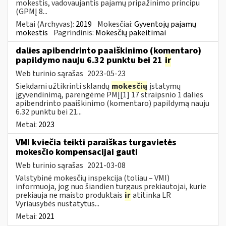
mokestis, vadovaujantis pajamų pripažinimo principu
(GPMĮ 8...
Metai (Archyvas):
2019
Mokesčiai:
Gyventojų pajamų
mokestis
Pagrindinis:
Mokesčių pakeitimai
dalies apibendrinto paaiškinimo (komentaro)
papildymo nauju 6.32 punktu bei 21
ir
Web turinio sąrašas
2023-05-23
Siekdami užtikrinti sklandų
mokesčių
įstatymų
įgyvendinimą, parengėme PMĮ[1] 17 straipsnio 1 dalies
apibendrinto paaiškinimo (komentaro) papildymą nauju
6.32 punktu bei 21...
Metai:
2023
VMI kviečia teikti paraiškas turgavietės
mokesčio kompensacijai gauti
Web turinio sąrašas
2021-03-08
Valstybinė mokesčių inspekcija (toliau – VMI)
informuoja, jog nuo šiandien turgaus prekiautojai, kurie
prekiauja ne maisto produktais
ir
atitinka LR
Vyriausybės nustatytus...
Metai:
2021