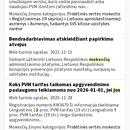
smulkiajam verslui, kuris siekia pasinaudoti arba
naudojasi PVM išimtimi (atleidimu nuo...
Mokesčių žinyno kategorijos:
Pridėtinės vertės mokestis
» Registravimas (IX skyrius) » Lietuvos apmokestinamieji
asmenys » Asmenys, taikantys SVS kitose valstybės
narėse
Bendradarbiavimas atskleidžiant papirkimo
atvejus
Web turinio sąrašas
2021-11-15
Siekiant užtikrinti Lietuvos Respublikos
mokesčių
administravimo įstatymo, Lietuvos Respublikos
korupcijos prevencijos įstatymo nuostatų, susijusių su
valstybės institucijų...
Koks PVM tarifas taikomas apgyvendinimo
paslaugoms teikiamoms nuo 2026-01-01, jei
jos
Web turinio sąrašas
2025-11-28
Registracijos numeris KM3670 Ši informacija skelbiama:
Lengvatinis 1
2
proc. PVM tarifas (19 str.) Lengvatinis 9
proc. PVM tarifas (19 str.) Jeigu išankstinis
apgyvendinimo...
Mokesčių žinyno kategorijos:
Pridėtinės vertės mokestis