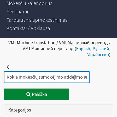
Mokesčių kalendorius
Seminarai
Tarptautinis apmokestinimas
Kontaktai / Apklausa
VMI Machine translation / VMI Машинный перевод /
VMI Машинний переклад (
English
,
Русский
,
Українська
)
Paieška
Kategorijos