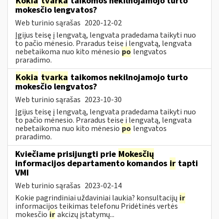
Kokia
tvarka
taikomos nekilnojamojo turto
mokesčio lengvatos?
Web turinio sąrašas
2020-12-02
Įgijus teisę į lengvatą, lengvata pradedama taikyti nuo
to pačio mėnesio. Praradus teisę į lengvatą, lengvata
nebetaikoma nuo kito mėnesio
po
lengvatos
praradimo.
Kokia
tvarka
taikomos nekilnojamojo turto
mokesčio lengvatos?
Web turinio sąrašas
2023-10-30
Įgijus teisę į lengvatą, lengvata pradedama taikyti nuo
to pačio mėnesio. Praradus teisę į lengvatą, lengvata
nebetaikoma nuo kito mėnesio
po
lengvatos
praradimo.
Kviečiame prisijungti prie
Mokesčių
informacijos departamento komandos
ir
tapti
VMI
Web turinio sąrašas
2023-02-14
Kokie pagrindiniai uždaviniai laukia? konsultacijų
ir
informacijos teikimas telefonu Pridėtinės vertės
mokesčio
ir
akcizų įstatymų...