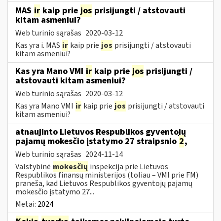
MAS
ir
kaip prie
jos
prisijungti / atstovauti
kitam asmeniui?
Web turinio sąrašas
2020-03-12
Kas yra i. MAS
ir
kaip prie
jos
prisijungti / atstovauti
kitam asmeniui?
Kas yra Mano VMI
ir
kaip prie
jos
prisijungti /
atstovauti kitam asmeniui?
Web turinio sąrašas
2020-03-12
Kas yra Mano VMI
ir
kaip prie
jos
prisijungti / atstovauti
kitam asmeniui?
atnaujinto Lietuvos Respublikos gyventojų
pajamų mokesčio įstatymo 27 straipsnio
2
,
Web turinio sąrašas
2024-11-14
Valstybinė
mokesčių
inspekcija prie Lietuvos
Respublikos finansų ministerijos (toliau – VMI prie FM)
praneša, kad Lietuvos Respublikos gyventojų pajamų
mokesčio įstatymo 27...
Metai:
2024