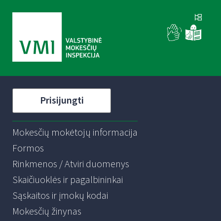
Prisijungti
Mokesčių mokėtojų informacija
Formos
Rinkmenos / Atviri duomenys
Skaičiuoklės ir pagalbininkai
Sąskaitos ir įmokų kodai
Mokesčių žinynas