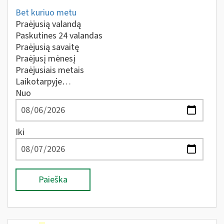
Bet kuriuo metu
Praėjusią valandą
Paskutines 24 valandas
Praėjusią savaitę
Praėjusį mėnesį
Praėjusiais metais
Laikotarpyje…
Nuo
Iki
Paieška