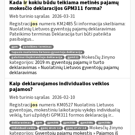
Kada
ir
kokiu būdu teikiama metinės pajamų
mokesčio deklaracijos GPM311 forma?
Web turinio sąrašas
2026-03-31
Registraci
jos
numeris KM2485 Ši informacija skelbiama:
Nuolatinių Lietuvos gyventojų pajamų deklaravimas
Pateikimo terminas Deklaracija turi būti pateikta
pasibaigus...
gpm
pateikimo terminas
tapusio nuolatiniu lietuvos gyventoju deklaracija
Mokesčių žinyno
galutinai išvykstančiojo deklaracija
gpm311
kategorijos:
2019 m. gyventojų pajamų ir turto
deklaravimas » Nuolatinių Lietuvos gyventojų pajamų
deklaravimas
Kaip deklaruojamos individualios veiklos
pajamos?
Web turinio sąrašas
2026-02-10
Registraci
jos
numeris KM0527 Nuolatinis Lietuvos
gyventojas, mokestiniu laikotarpiu vykdęs individualią
veiklą, turi užpildyti GPM311 formos deklaraciją ir...
deklaravimas
gpm
gpm308
gpm308r
gpm308u
gpm308v
Mokesčių žinyno
individuali veikla
gpmį 10 str 1 d
gpmį 27 str 1 d
kategorijos:
Gyventojų pajamų mokestis » Pajamos iš