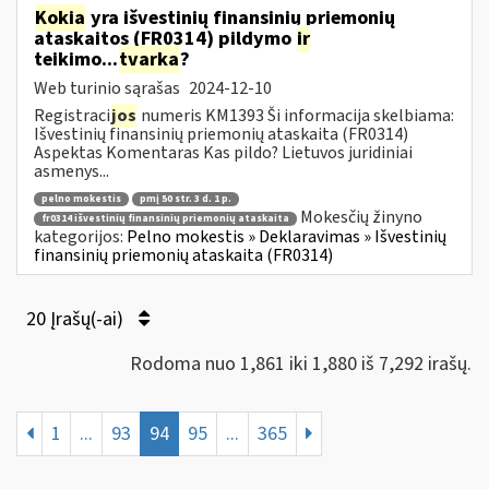
Kokia
yra išvestinių finansinių priemonių
ataskaitos (FR0314) pildymo
ir
teikimo...
tvarka
?
Web turinio sąrašas
2024-12-10
Registraci
jos
numeris KM1393 Ši informacija skelbiama:
Išvestinių finansinių priemonių ataskaita (FR0314)
Aspektas Komentaras Kas pildo? Lietuvos juridiniai
asmenys...
pelno mokestis
pmį 50 str. 3 d. 1 p.
Mokesčių žinyno
fr0314 išvestinių finansinių priemonių ataskaita
kategorijos:
Pelno mokestis » Deklaravimas » Išvestinių
finansinių priemonių ataskaita (FR0314)
20 Įrašų(-ai)
Rodoma nuo 1,861 iki 1,880 iš 7,292 irašų.
1
...
93
94
95
...
365