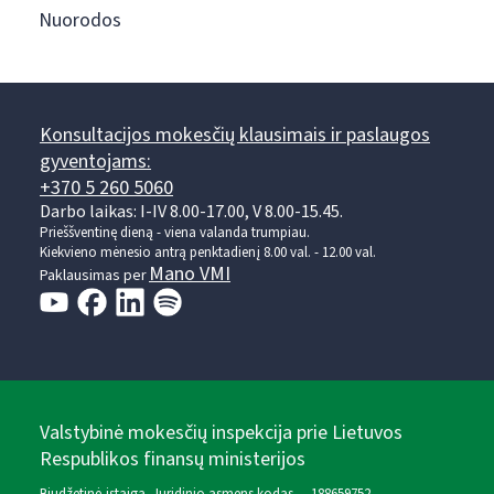
Nuorodos
Konsultacijos mokesčių klausimais ir paslaugos
gyventojams:
+370 5 260 5060
Darbo laikas: I-IV 8.00-17.00, V 8.00-15.45.
Prieššventinę dieną - viena valanda trumpiau.
Kiekvieno mėnesio antrą penktadienį 8.00 val. - 12.00 val.
Mano VMI
Paklausimas per
Valstybinė mokesčių inspekcija prie Lietuvos
Respublikos finansų ministerijos