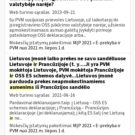
valstybėje narėje?
Web turinio sąrašas
2023-09-21
Su PVM susijusias prievoles Lietuvoje, už laikotarpį iki
įsiregistravimo OSS įsikūrimo valstybėje narėje, užsienio
apmokestinamasis asmuo galėtų įvykdyti pirmoje
pateikiamoje OSS deklaracijoje arba...
Mokesčių įstatymų pakeitimai:
MĮP 2021 » E-prekyba ir
PVM nuo 2021 m. liepos 1 d.
Lietuvos įmonė laiko prekes ne savo sandėliuose
Lietuvoje
ir
Prancūzijoje (t. y....Ji yra PVM
mokėtoja Lietuvoje, PVM mokėtoja Prancūzijoje
ir
OSS ES schemos dalyvė...Lietuvos įmonė
parduoda prekes neapmokestinamiems
asmenims
iš Prancūzijos sandėlio
Web turinio sąrašas
2021-06-16
Pardavimai deklaruojami taip: į Lietuvą – OSS ES
schemos deklaracijoje; į Prancūziją – Prancūzijos
deklaracijoje (jei deklaruojama); į kitą ES šalį (ne Lietuvą
ir
ne...
Mokesčių įstatymų pakeitimai:
MĮP 2021 » E-prekyba ir
PVM nuo 2021 m. liepos 1 d.