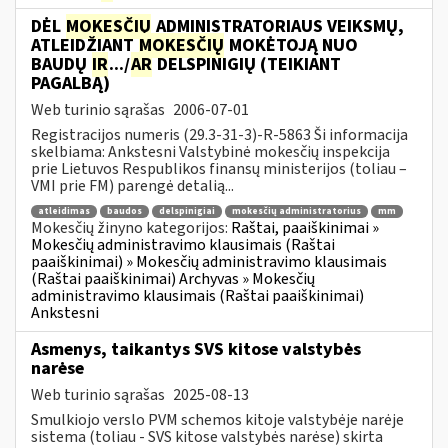
DĖL
MOKESČIŲ
ADMINISTRATORIAUS VEIKSMŲ,
ATLEIDŽIANT
MOKESČIŲ
MOKĖTOJĄ NUO
BAUDŲ
IR
.../
AR
DELSPINIGIŲ (TEIKIANT
PAGALBĄ)
Web turinio sąrašas
2006-07-01
Registracijos numeris (29.3-31-3)-R-5863 Ši informacija
skelbiama: Ankstesni Valstybinė mokesčių inspekcija
prie Lietuvos Respublikos finansų ministerijos (toliau –
VMI prie FM) parengė detalią...
atleidimas
baudos
delspinigiai
mokesčių administratorius
mm
Mokesčių žinyno kategorijos:
Raštai, paaiškinimai »
Mokesčių administravimo klausimais (Raštai
paaiškinimai) » Mokesčių administravimo klausimais
(Raštai paaiškinimai) Archyvas » Mokesčių
administravimo klausimais (Raštai paaiškinimai)
Ankstesni
Asmenys, taikantys SVS kitose valstybės
narėse
Web turinio sąrašas
2025-08-13
Smulkiojo verslo PVM schemos kitoje valstybėje narėje
sistema (toliau - SVS kitose valstybės narėse) skirta