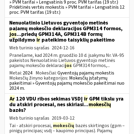
» PVM tarifai » Lengvatinis 9 proc. PVM tarifas (19 str.)
Pridėtinės vertės mokestis » PVM tarifai » Lengvatinis 12
proc. PVM tarifas (19 str.)
Nenuolatinio Lietuvos gyventojo metinės
pajamų mokesčio deklaracijos GPM314 formos,
jos
...priedų GPM314A, GPM314B formų
užpildymo
ir
pateikimo taisyklių pakeitimo
Web turinio sąrašas
2024-12-16
Pranešame, kad 2024 m. gruodžio 10 d. įsakymu Nr. VA-95
pakeistos Nenuolatinio Lietuvos gyventojo metinės
pajamų mokesčio deklaraci
jos
GPM314 formos,...
Metai:
2024
Mokesčiai:
Gyventojų pajamų mokestis
Mokesčių žinyno kategorijos:
Mokesčių įstatymų
pakeitimai » Gyventojų pajamų mokesčio pakeitimai nuo
2024 m.
Ar
120 VDU ribos sekimas VSDĮ
ir
GPM tikslu yra
du atskiri procesai, nes skiriasi...
mokesčių
bazės?
Web turinio sąrašas
2019-03-12
Tai - atskiri procesai,
mokesčių
bazės skirtingos (gpm –
pinigų principas; vsdį – kaupimo principas). Pajamų