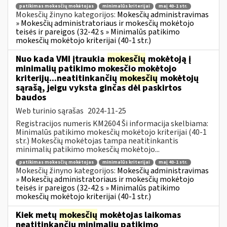
patikimas mokesčių mokėtojas
minimalūs kriterijai
maį 40-1 str.
Mokesčių žinyno kategorijos:
Mokesčių administravimas
» Mokesčių administratoriaus ir mokesčių mokėtojo
teisės ir pareigos (32-42 s » Minimalūs patikimo
mokesčių mokėtojo kriterijai (40-1 str.)
Nuo kada VMI įtraukia
mokesčių
mokėtoją į
minimalių patikimo mokesčio mokėtojo
kriterijų...neatitinkančių
mokesčių
mokėtojų
sąrašą, jeigu vyksta ginčas dėl paskirtos
baudos
Web turinio sąrašas
2024-11-25
Registracijos numeris KM2604 Ši informacija skelbiama:
Minimalūs patikimo mokesčių mokėtojo kriterijai (40-1
str.) Mokesčių mokėtojas tampa neatitinkantis
minimalių patikimo mokesčių mokėtojo...
patikimas mokesčių mokėtojas
minimalūs kriterijai
maį 40-1 str.
Mokesčių žinyno kategorijos:
Mokesčių administravimas
» Mokesčių administratoriaus ir mokesčių mokėtojo
teisės ir pareigos (32-42 s » Minimalūs patikimo
mokesčių mokėtojo kriterijai (40-1 str.)
Kiek metų
mokesčių
mokėtojas laikomas
neatitinkančiu minimalių patikimo