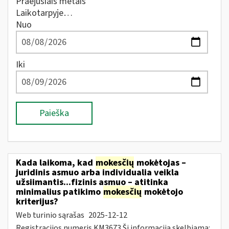
Praėjusiais metais
Laikotarpyje…
Nuo
Iki
Paieška
Kada laikoma, kad
mokesčių
mokėtojas –
juridinis asmuo arba individualia veikla
užsiimantis...fizinis asmuo – atitinka
minimalius patikimo
mokesčių
mokėtojo
kriterijus?
Web turinio sąrašas
2025-12-12
Registracijos numeris KM3673 Ši informacija skelbiama: