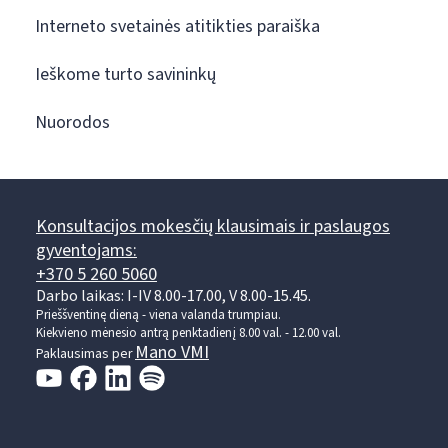
Interneto svetainės atitikties paraiška
Ieškome turto savininkų
Nuorodos
Konsultacijos mokesčių klausimais ir paslaugos
gyventojams:
+370 5 260 5060
Darbo laikas: I-IV 8.00-17.00, V 8.00-15.45.
Prieššventinę dieną - viena valanda trumpiau.
Kiekvieno mėnesio antrą penktadienį 8.00 val. - 12.00 val.
Mano VMI
Paklausimas per