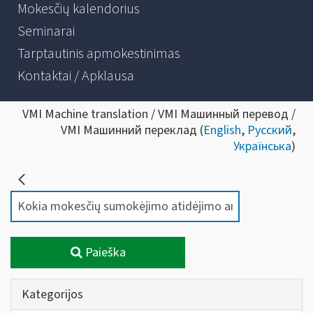
Mokesčių kalendorius
Seminarai
Tarptautinis apmokestinimas
Kontaktai / Apklausa
VMI Machine translation / VMI Машинный перевод /
VMI Машинний переклад (
English
,
Русский
,
Українська
)
Paieška
Kategorijos