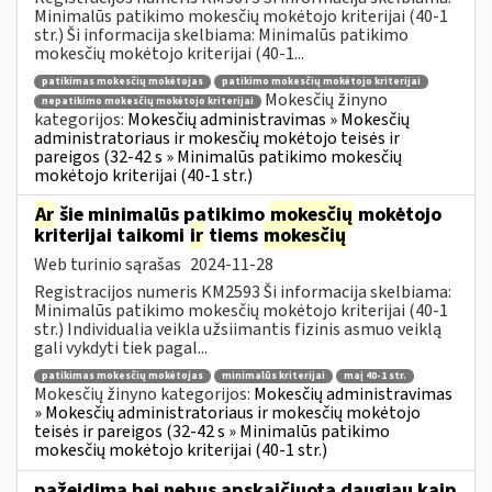
Minimalūs patikimo mokesčių mokėtojo kriterijai (40-1
str.) Ši informacija skelbiama: Minimalūs patikimo
mokesčių mokėtojo kriterijai (40-1...
patikimas mokesčių mokėtojas
patikimo mokesčių mokėtojo kriterijai
Mokesčių žinyno
nepatikimo mokesčių mokėtojo kriterijai
kategorijos:
Mokesčių administravimas » Mokesčių
administratoriaus ir mokesčių mokėtojo teisės ir
pareigos (32-42 s » Minimalūs patikimo mokesčių
mokėtojo kriterijai (40-1 str.)
Ar
šie minimalūs patikimo
mokesčių
mokėtojo
kriterijai taikomi
ir
tiems
mokesčių
Web turinio sąrašas
2024-11-28
Registracijos numeris KM2593 Ši informacija skelbiama:
Minimalūs patikimo mokesčių mokėtojo kriterijai (40-1
str.) Individualia veikla užsiimantis fizinis asmuo veiklą
gali vykdyti tiek pagal...
patikimas mokesčių mokėtojas
minimalūs kriterijai
maį 40-1 str.
Mokesčių žinyno kategorijos:
Mokesčių administravimas
» Mokesčių administratoriaus ir mokesčių mokėtojo
teisės ir pareigos (32-42 s » Minimalūs patikimo
mokesčių mokėtojo kriterijai (40-1 str.)
pažeidimą bei nebus apskaičiuota daugiau kaip