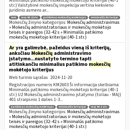
Minimalūs patikimo mokesčių mokėtojo kriterijai (40-1
str.) Valstybinė mokesčių inspekcija vertina kiekvieno
juridinio asmens ar...
mm
maį 40-1)str.
patikimas mokesčių mokėtojas
minimalūs kriterijai
Mokesčių žinyno kategorijos:
Mokesčių administravimas
» Mokesčių administratoriaus ir mokesčių mokėtojo
teisės ir pareigos (32-42 s » Minimalūs patikimo
mokesčių mokėtojo kriterijai (40-1 str.)
Ar
yra galimybė, pažeidus vieną iš kriterijų,
anksčiau
Mokesčių
administravimo
įstatymo...nustatyto termino tapti
atitinkančiu minimalius patikimo
mokesčių
mokėtojo kriterijus
Web turinio sąrašas
2024-11-20
Registracijos numeris KM2603 Ši informacija skelbiama:
Minimalūs patikimo mokesčių mokėtojo kriterijai (40-1
str.) Už Mokesčių administravimo įstatymo (toliau - MAĮ)
401 straipsnio 1 dalies 1-3...
patikimas mokesčių mokėtojas
minimalūs kriterijai
maį 40-1 str.
Mokesčių žinyno kategorijos:
Mokesčių administravimas
» Mokesčių administratoriaus ir mokesčių mokėtojo
teisės ir pareigos (32-42 s » Minimalūs patikimo
mokesčių mokėtojo kriterijai (40-1 str.)