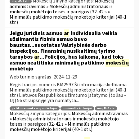
Mokesčių žinyno kategorijos:
Mokesčių
maį 40-1 str.
administravimas » Mokesčių administratoriaus ir
mokesčių mokėtojo teisės ir pareigos (32-42 s »
Minimalūs patikimo mokesčių mokėtojo kriterijai (40-1
str.)
Jeigu juridinis asmuo
ar
individualia veikla
užsiimantis fizinis asmuo buvo
baustas...nuostatas Valstybinės darbo
inspekcijos, Finansinių nusikaltimų tyrimo
tarnybos
ar
...Policijos, bus laikoma, kad toks
asmuo neatitinka minimalių patikimo
mokesčių
mokėtojo
Web turinio sąrašas
2024-11-29
Registracijos numeris KM2597 Ši informacija skelbiama:
Minimalūs patikimo mokesčių mokėtojo kriterijai (40-1
str.) Lietuvos Respublikos užimtumo įstatymo (toliau -
UĮ) 56 straipsnyje yra numatyta...
patikimas mokesčių mokėtojas
minimalūs kriterijai
maį 40-1 str.
Mokesčių žinyno kategorijos:
Mokesčių administravimas
» Mokesčių administratoriaus ir mokesčių mokėtojo
teisės ir pareigos (32-42 s » Minimalūs patikimo
mokesčių mokėtojo kriterijai (40-1 str.)