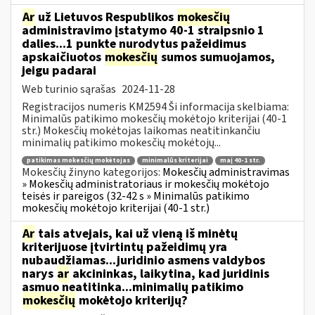
Ar
už Lietuvos Respublikos
mokesčių
administravimo įstatymo 40-1 straipsnio 1
dalies...1 punkte nurodytus pažeidimus
apskaičiuotos
mokesčių
sumos sumuojamos,
jeigu padarai
Web turinio sąrašas
2024-11-28
Registracijos numeris KM2594 Ši informacija skelbiama:
Minimalūs patikimo mokesčių mokėtojo kriterijai (40-1
str.) Mokesčių mokėtojas laikomas neatitinkančiu
minimalių patikimo mokesčių mokėtojų...
patikimas mokesčių mokėtojas
minimalūs kriterijai
maį 40-1 str.
Mokesčių žinyno kategorijos:
Mokesčių administravimas
» Mokesčių administratoriaus ir mokesčių mokėtojo
teisės ir pareigos (32-42 s » Minimalūs patikimo
mokesčių mokėtojo kriterijai (40-1 str.)
Ar
tais atvejais, kai už vieną iš minėtų
kriterijuose įtvirtintų pažeidimų yra
nubaudžiamas...juridinio asmens valdybos
narys
ar
akcininkas, laikytina, kad juridinis
asmuo neatitinka...minimalių patikimo
mokesčių
mokėtojo kriterijų?