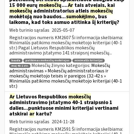
15 000 eurų
mokesčių
....
Ar
tais atvejais, kai
mokesčių
administratorius atleis
mokesčių
mokėtoją nuo baudos...
sumokėjimo
, bus
laikoma, kad toks asmuo atitinka šį kriterijų?
Web turinio sąrašas
2025-05-07
Registracijos numeris KM2607 Ši informacija skelbiama:
Minimalūs patikimo mokesčių mokėtojo kriterijai (40-1
str.) Pagal Lietuvos Respublikos mokesčių
administravimo įstatymo 141 straipsnį mokesčių...
bauda
patikimas mokesčių mokėtojas
minimalūs kriterijai
Mokesčių žinyno kategorijos:
Mokesčių
maį 40-1 str.
administravimas » Mokesčių administratoriaus ir
mokesčių mokėtojo teisės ir pareigos (32-42 s »
Minimalūs patikimo mokesčių mokėtojo kriterijai (40-1
str.)
Ar
Lietuvos Respublikos
mokesčių
administravimo įstatymo 40-1 straipsnio 1
dalies...punktuose minimi kriterijai vertinami
atskirai
ar
kartu?
Web turinio sąrašas
2024-11-28
Registracijos numeris KM2591 Ši informacija skelbiama: