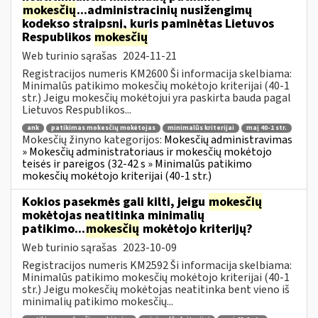
mokesčių
...administracinių nusižengimų
kodekso straipsnį, kuris paminėtas Lietuvos
Respublikos
mokesčių
Web turinio sąrašas
2024-11-21
Registracijos numeris KM2600 Ši informacija skelbiama:
Minimalūs patikimo mokesčių mokėtojo kriterijai (40-1
str.) Jeigu mokesčių mokėtojui yra paskirta bauda pagal
Lietuvos Respublikos...
ank
patikimas mokesčių mokėtojas
minimalūs kriterijai
maį 40-1 str.
Mokesčių žinyno kategorijos:
Mokesčių administravimas
» Mokesčių administratoriaus ir mokesčių mokėtojo
teisės ir pareigos (32-42 s » Minimalūs patikimo
mokesčių mokėtojo kriterijai (40-1 str.)
Kokios pasekmės gali kilti, jeigu
mokesčių
mokėtojas neatitinka minimalių
patikimo...
mokesčių
mokėtojo kriterijų?
Web turinio sąrašas
2023-10-09
Registracijos numeris KM2592 Ši informacija skelbiama:
Minimalūs patikimo mokesčių mokėtojo kriterijai (40-1
str.) Jeigu mokesčių mokėtojas neatitinka bent vieno iš
minimalių patikimo mokesčių...