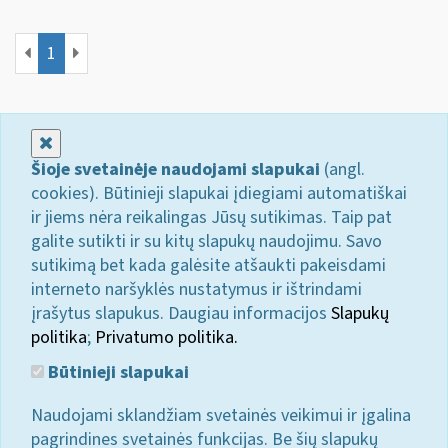
1
Uždaryti
Šioje svetainėje naudojami slapukai
(angl.
cookies). Būtinieji slapukai įdiegiami automatiškai
ir jiems nėra reikalingas Jūsų sutikimas. Taip pat
galite sutikti ir su kitų slapukų naudojimu. Savo
sutikimą bet kada galėsite atšaukti pakeisdami
interneto naršyklės nustatymus ir ištrindami
įrašytus slapukus. Daugiau informacijos
Slapukų
politika
;
Privatumo politika.
Būtinieji slapukai
Naudojami sklandžiam svetainės veikimui ir įgalina
pagrindines svetainės funkcijas. Be šių slapukų