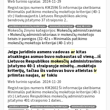
Web turinio sąrašas
2024-11-29
Registracijos numeris KM2596 Ši informacija skelbiama:
Minimalūs patikimo mokesčių mokėtojo kriterijai (40-1
str.) Vadovaujantis Lietuvos Respublikos akcinių
bendrovių įstatymo 37 straipsnio 2...
patikimas mokesčių mokėtojas
minimalūs kriterijai
maį 40-1 str.
Mokesčių žinyno kategorijos:
Mokesčių administravimas
» Mokesčių administratoriaus ir mokesčių mokėtojo
teisės ir pareigos (32-42 s » Minimalūs patikimo
mokesčių mokėtojo kriterijai (40-1 str.)
Jeigu juridinio asmens vadovas
ar
kitas
atsakingas asmuo buvo nubaustas už vieną...iš
Lietuvos Respublikos
mokesčių
administravimo
įstatymo 40-1 straipsnyje minėtų...mokėtojo
kriterijų, tačiau šis vadovas buvo atleistas
ir
priimtas naujas,
ar
tokiu
Web turinio sąrašas
2024-11-20
Registracijos numeris KM2602 Ši informacija skelbiama:
Minimalūs patikimo mokesčių mokėtojo kriterijai (40-1
str.) Lietuvos Respublikos mokesčių administravimo
įstatymo 401 straipsnio 1 dalies...
juridinis asmuo
patikimas mokesčių mokėtojas
minimalūs kriterijai