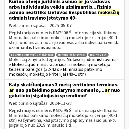
Kuriuo atveju juridinis asmuo
ar
jo vadovas
arba individualia veikla užsiimantis...fizinis
asmuo neatitiks Lietuvos Respublikos
mokesčių
administravimo įstatymo 40-
Web turinio sąrašas
2025-05-07
Registracijos numeris KM2906 Ši informacija skelbiama:
Minimalūs patikimo mokesčių mokėtojo kriterijai (40-1
str.) Juridinis asmuo ar jo vadovas arba individualia veikla
užsiimantis fizinis asmuo...
patikimas mokesčių mokėtojas
minimalūs kriterijai
maį 40-1 str.
Mokesčių žinyno kategorijos:
Mokesčių administravimas
» Mokesčių administratoriaus ir mokesčių mokėtojo
teisės ir pareigos (32-42 s » Minimalūs patikimo
mokesčių mokėtojo kriterijai (40-1 str.)
Kaip skaičiuojamas 3 metų vertinimo terminas,
ar
nuo pažeidimo padarymo momento,...
ar
nuo
galutinio įsigaliojusio sprendimo?
Web turinio sąrašas
2024-11-28
Registracijos numeris KM2595 Ši informacija skelbiama:
Minimalūs patikimo mokesčių mokėtojo kriterijai (40-1
str.) Pažymėtina, kad įstatymo papildymas šiuo punktu
įsigaliojo nuo 2019 m. sausio 1 d....