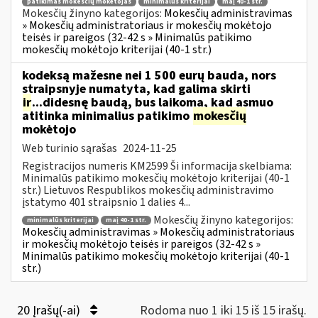
patikimas mokesčių mokėtojas
minimalūs kriterijai
maį 40-1 str.
Mokesčių žinyno kategorijos:
Mokesčių administravimas
» Mokesčių administratoriaus ir mokesčių mokėtojo
teisės ir pareigos (32-42 s » Minimalūs patikimo
mokesčių mokėtojo kriterijai (40-1 str.)
kodeksą mažesne nei 1 500 eurų bauda, nors
straipsnyje numatyta, kad galima skirti
ir
...didesnę baudą, bus laikoma, kad asmuo
atitinka minimalius patikimo
mokesčių
mokėtojo
Web turinio sąrašas
2024-11-25
Registracijos numeris KM2599 Ši informacija skelbiama:
Minimalūs patikimo mokesčių mokėtojo kriterijai (40-1
str.) Lietuvos Respublikos mokesčių administravimo
įstatymo 401 straipsnio 1 dalies 4...
Mokesčių žinyno kategorijos:
minimalūs kriterijai
maį 40-1 str.
Mokesčių administravimas » Mokesčių administratoriaus
ir mokesčių mokėtojo teisės ir pareigos (32-42 s »
Minimalūs patikimo mokesčių mokėtojo kriterijai (40-1
str.)
20 Įrašų(-ai)
Rodoma nuo 1 iki 15 iš 15 irašų.