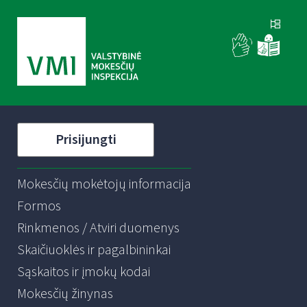
Prisijungti
Mokesčių mokėtojų informacija
Formos
Rinkmenos / Atviri duomenys
Skaičiuoklės ir pagalbininkai
Sąskaitos ir įmokų kodai
Mokesčių žinynas