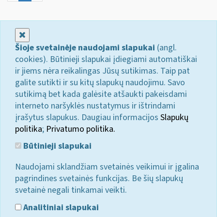
Uždaryti
Šioje svetainėje naudojami slapukai
(angl.
cookies). Būtinieji slapukai įdiegiami automatiškai
ir jiems nėra reikalingas Jūsų sutikimas. Taip pat
galite sutikti ir su kitų slapukų naudojimu. Savo
sutikimą bet kada galėsite atšaukti pakeisdami
interneto naršyklės nustatymus ir ištrindami
įrašytus slapukus. Daugiau informacijos
Slapukų
politika
;
Privatumo politika.
Būtinieji slapukai
Naudojami sklandžiam svetainės veikimui ir įgalina
pagrindines svetainės funkcijas. Be šių slapukų
svetainė negali tinkamai veikti.
Analitiniai slapukai