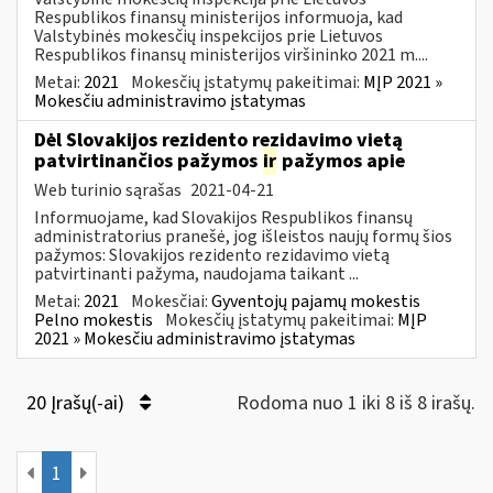
Respublikos finansų ministerijos informuoja, kad
Valstybinės mokesčių inspekcijos prie Lietuvos
Respublikos finansų ministerijos viršininko 2021 m....
Metai:
2021
Mokesčių įstatymų pakeitimai:
MĮP 2021 »
Mokesčiu administravimo įstatymas
Dėl Slovakijos rezidento rezidavimo vietą
patvirtinančios pažymos
ir
pažymos apie
Web turinio sąrašas
2021-04-21
Informuojame, kad Slovakijos Respublikos finansų
administratorius pranešė, jog išleistos naujų formų šios
pažymos: Slovakijos rezidento rezidavimo vietą
patvirtinanti pažyma, naudojama taikant ...
Metai:
2021
Mokesčiai:
Gyventojų pajamų mokestis
Pelno mokestis
Mokesčių įstatymų pakeitimai:
MĮP
2021 » Mokesčiu administravimo įstatymas
20 Įrašų(-ai)
Rodoma nuo 1 iki 8 iš 8 irašų.
1