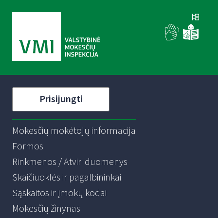
Prisijungti
Mokesčių mokėtojų informacija
Formos
Rinkmenos / Atviri duomenys
Skaičiuoklės ir pagalbininkai
Sąskaitos ir įmokų kodai
Mokesčių žinynas