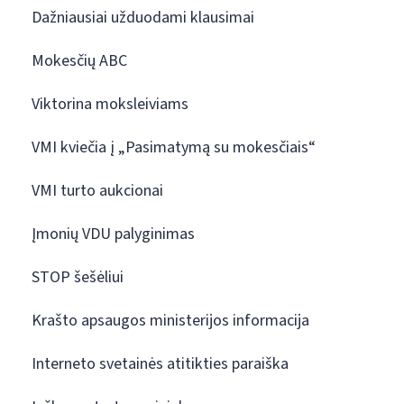
Dažniausiai užduodami klausimai
Mokesčių ABC
Viktorina moksleiviams
VMI kviečia į „Pasimatymą su mokesčiais“
VMI turto aukcionai
Įmonių VDU palyginimas
STOP šešėliui
Krašto apsaugos ministerijos informacija
Interneto svetainės atitikties paraiška