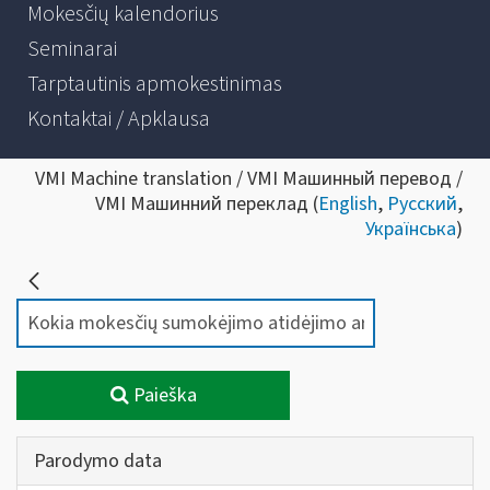
Mokesčių kalendorius
Seminarai
Tarptautinis apmokestinimas
Kontaktai / Apklausa
VMI Machine translation / VMI Машинный перевод /
VMI Машинний переклад (
English
,
Русский
,
Українська
)
Paieška
Parodymo data