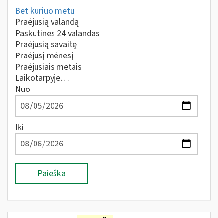
Bet kuriuo metu
Praėjusią valandą
Paskutines 24 valandas
Praėjusią savaitę
Praėjusį mėnesį
Praėjusiais metais
Laikotarpyje…
Nuo
Iki
Paieška