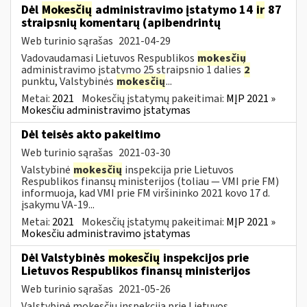
Dėl
Mokesčių
administravimo įstatymo 14
ir
87
straipsnių komentarų (apibendrintų
Web turinio sąrašas
2021-04-29
Vadovaudamasi Lietuvos Respublikos
mokesčių
administravimo įstatymo 25 straipsnio 1 dalies
2
punktu, Valstybinės
mokesčių
...
Metai:
2021
Mokesčių įstatymų pakeitimai:
MĮP 2021 »
Mokesčiu administravimo įstatymas
Dėl teisės akto pakeitimo
Web turinio sąrašas
2021-03-30
Valstybinė
mokesčių
inspekcija prie Lietuvos
Respublikos finansų ministerijos (toliau ― VMI prie FM)
informuoja, kad VMI prie FM viršininko 2021 kovo 17 d.
įsakymu VA-19...
Metai:
2021
Mokesčių įstatymų pakeitimai:
MĮP 2021 »
Mokesčiu administravimo įstatymas
Dėl Valstybinės
mokesčių
inspekcijos prie
Lietuvos Respublikos finansų ministerijos
Web turinio sąrašas
2021-05-26
Valstybinė mokesčių inspekcija prie Lietuvos