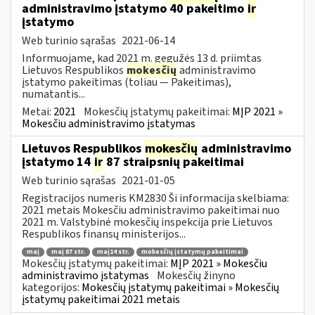
administravimo įstatymo 40 pakeitimo
ir
įstatymo
Web turinio sąrašas
2021-06-14
Informuojame, kad 2021 m. gegužės 13 d. priimtas
Lietuvos Respublikos
mokesčių
administravimo
įstatymo pakeitimas (toliau — Pakeitimas),
numatantis...
Metai:
2021
Mokesčių įstatymų pakeitimai:
MĮP 2021 »
Mokesčiu administravimo įstatymas
Lietuvos Respublikos
mokesčių
administravimo
įstatymo 14
ir
87 straipsnių pakeitimai
Web turinio sąrašas
2021-01-05
Registracijos numeris KM2830 Ši informacija skelbiama:
2021 metais Mokesčiu administravimo pakeitimai nuo
2021 m. Valstybinė mokesčių inspekcija prie Lietuvos
Respublikos finansų ministerijos...
maį
maį 87 str.
maį14 str.
mokesčių įstatymų pakeitimai
Mokesčių įstatymų pakeitimai:
MĮP 2021 » Mokesčiu
administravimo įstatymas
Mokesčių žinyno
kategorijos:
Mokesčių įstatymų pakeitimai » Mokesčių
įstatymų pakeitimai 2021 metais