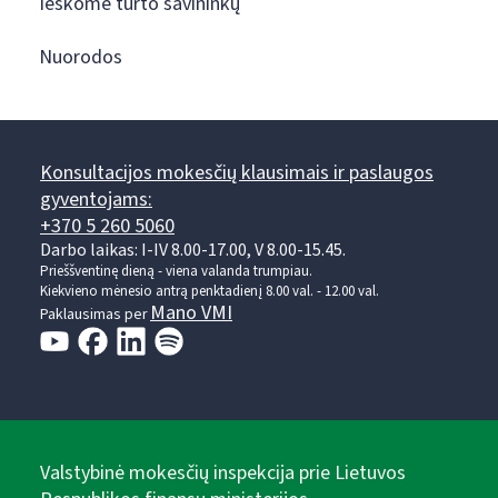
Ieškome turto savininkų
Nuorodos
Konsultacijos mokesčių klausimais ir paslaugos
gyventojams:
+370 5 260 5060
Darbo laikas: I-IV 8.00-17.00, V 8.00-15.45.
Prieššventinę dieną - viena valanda trumpiau.
Kiekvieno mėnesio antrą penktadienį 8.00 val. - 12.00 val.
Mano VMI
Paklausimas per
Valstybinė mokesčių inspekcija prie Lietuvos