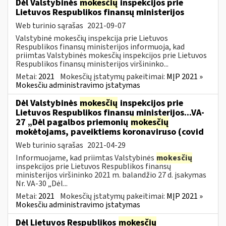
Dėl Valstybinės
mokesčių
inspekcijos prie
Lietuvos Respublikos finansų ministerijos
Web turinio sąrašas
2021-09-07
Valstybinė mokesčių inspekcija prie Lietuvos
Respublikos finansų ministerijos informuoja, kad
priimtas Valstybinės mokesčių inspekcijos prie Lietuvos
Respublikos finansų ministerijos viršininko...
Metai:
2021
Mokesčių įstatymų pakeitimai:
MĮP 2021 »
Mokesčiu administravimo įstatymas
Dėl Valstybinės
mokesčių
inspekcijos prie
Lietuvos Respublikos finansų ministerijos...VA-
27 „Dėl pagalbos priemonių
mokesčių
mokėtojams, paveiktiems koronaviruso (covid
Web turinio sąrašas
2021-04-29
Informuojame, kad priimtas Valstybinės
mokesčių
inspekcijos prie Lietuvos Respublikos finansų
ministerijos viršininko 2021 m. balandžio 27 d. įsakymas
Nr. VA-30 „Dėl...
Metai:
2021
Mokesčių įstatymų pakeitimai:
MĮP 2021 »
Mokesčiu administravimo įstatymas
Dėl Lietuvos Respublikos
mokesčių