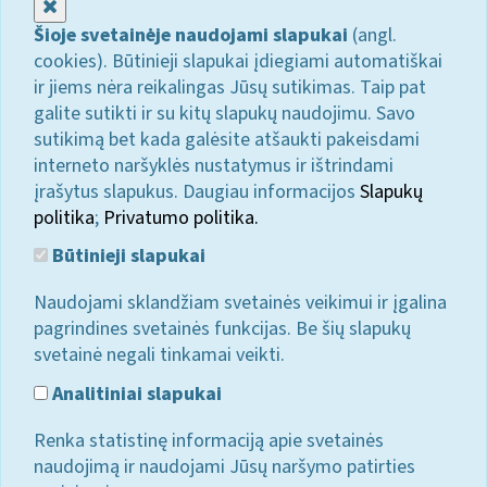
Uždaryti
Šioje svetainėje naudojami slapukai
(angl.
cookies). Būtinieji slapukai įdiegiami automatiškai
ir jiems nėra reikalingas Jūsų sutikimas. Taip pat
galite sutikti ir su kitų slapukų naudojimu. Savo
sutikimą bet kada galėsite atšaukti pakeisdami
interneto naršyklės nustatymus ir ištrindami
įrašytus slapukus. Daugiau informacijos
Slapukų
politika
;
Privatumo politika.
Būtinieji slapukai
Naudojami sklandžiam svetainės veikimui ir įgalina
pagrindines svetainės funkcijas. Be šių slapukų
svetainė negali tinkamai veikti.
Analitiniai slapukai
Renka statistinę informaciją apie svetainės
naudojimą ir naudojami Jūsų naršymo patirties