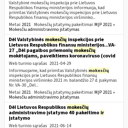
Valstybinė mokesčių inspekcija prie Lietuvos
Respublikos finansų ministerijos informuoja, kad
priimtas Valstybinės mokesčių inspekcijos prie Lietuvos
Respublikos finansų ministerijos viršininko...
Metai:
2021
Mokesčių įstatymų pakeitimai:
MĮP 2021 »
Mokesčiu administravimo įstatymas
Dėl Valstybinės
mokesčių
inspekcijos prie
Lietuvos Respublikos finansų ministerijos...VA-
27 „Dėl pagalbos priemonių
mokesčių
mokėtojams, paveiktiems koronaviruso (covid
Web turinio sąrašas
2021-04-29
Informuojame, kad priimtas Valstybinės
mokesčių
inspekcijos prie Lietuvos Respublikos finansų
ministerijos viršininko 2021 m. balandžio 27 d. įsakymas
Nr. VA-30 „Dėl...
Metai:
2021
Mokesčių įstatymų pakeitimai:
MĮP 2021 »
Mokesčiu administravimo įstatymas
Dėl Lietuvos Respublikos
mokesčių
administravimo įstatymo 40 pakeitimo
ir
įstatymo
Web turinio sąrašas
2021-06-14