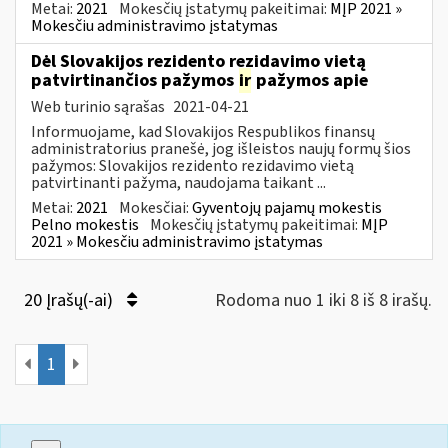
Metai:
2021
Mokesčių įstatymų pakeitimai:
MĮP 2021 »
Mokesčiu administravimo įstatymas
Dėl Slovakijos rezidento rezidavimo vietą
patvirtinančios pažymos
ir
pažymos apie
Web turinio sąrašas
2021-04-21
Informuojame, kad Slovakijos Respublikos finansų
administratorius pranešė, jog išleistos naujų formų šios
pažymos: Slovakijos rezidento rezidavimo vietą
patvirtinanti pažyma, naudojama taikant ...
Metai:
2021
Mokesčiai:
Gyventojų pajamų mokestis
Pelno mokestis
Mokesčių įstatymų pakeitimai:
MĮP
2021 » Mokesčiu administravimo įstatymas
20 Įrašų(-ai)
Rodoma nuo 1 iki 8 iš 8 irašų.
1