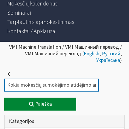
Mokesčių kalendorius
Seminarai
Tarptautinis apmokestinimas
Kontaktai / Apklausa
VMI Machine translation / VMI Машинный перевод /
VMI Машинний переклад (
English
,
Русский
,
Українська
)
Paieška
Kategorijos