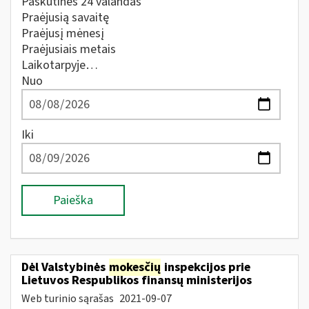
Paskutines 24 valandas
Praėjusią savaitę
Praėjusį mėnesį
Praėjusiais metais
Laikotarpyje…
Nuo
Iki
Paieška
Dėl Valstybinės
mokesčių
inspekcijos prie
Lietuvos Respublikos finansų ministerijos
Web turinio sąrašas
2021-09-07