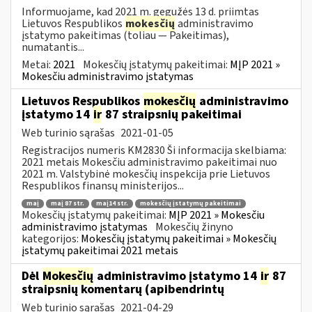
Informuojame, kad 2021 m. gegužės 13 d. priimtas
Lietuvos Respublikos
mokesčių
administravimo
įstatymo pakeitimas (toliau — Pakeitimas),
numatantis...
Metai:
2021
Mokesčių įstatymų pakeitimai:
MĮP 2021 »
Mokesčiu administravimo įstatymas
Lietuvos Respublikos
mokesčių
administravimo
įstatymo 14
ir
87 straipsnių pakeitimai
Web turinio sąrašas
2021-01-05
Registracijos numeris KM2830 Ši informacija skelbiama:
2021 metais Mokesčiu administravimo pakeitimai nuo
2021 m. Valstybinė mokesčių inspekcija prie Lietuvos
Respublikos finansų ministerijos...
maį
maį 87 str.
maį14 str.
mokesčių įstatymų pakeitimai
Mokesčių įstatymų pakeitimai:
MĮP 2021 » Mokesčiu
administravimo įstatymas
Mokesčių žinyno
kategorijos:
Mokesčių įstatymų pakeitimai » Mokesčių
įstatymų pakeitimai 2021 metais
Dėl
Mokesčių
administravimo įstatymo 14
ir
87
straipsnių komentarų (apibendrintų
Web turinio sąrašas
2021-04-29