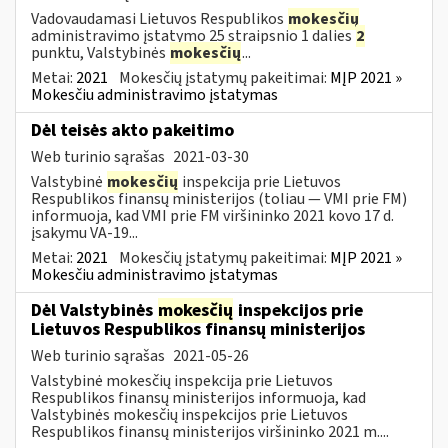
Vadovaudamasi Lietuvos Respublikos
mokesčių
administravimo įstatymo 25 straipsnio 1 dalies
2
punktu, Valstybinės
mokesčių
...
Metai:
2021
Mokesčių įstatymų pakeitimai:
MĮP 2021 »
Mokesčiu administravimo įstatymas
Dėl teisės akto pakeitimo
Web turinio sąrašas
2021-03-30
Valstybinė
mokesčių
inspekcija prie Lietuvos
Respublikos finansų ministerijos (toliau ― VMI prie FM)
informuoja, kad VMI prie FM viršininko 2021 kovo 17 d.
įsakymu VA-19...
Metai:
2021
Mokesčių įstatymų pakeitimai:
MĮP 2021 »
Mokesčiu administravimo įstatymas
Dėl Valstybinės
mokesčių
inspekcijos prie
Lietuvos Respublikos finansų ministerijos
Web turinio sąrašas
2021-05-26
Valstybinė mokesčių inspekcija prie Lietuvos
Respublikos finansų ministerijos informuoja, kad
Valstybinės mokesčių inspekcijos prie Lietuvos
Respublikos finansų ministerijos viršininko 2021 m....