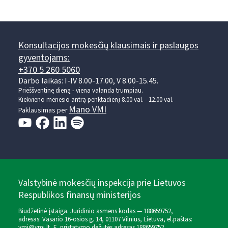
Konsultacijos mokesčių klausimais ir paslaugos
gyventojams:
+370 5 260 5060
Darbo laikas: I-IV 8.00-17.00, V 8.00-15.45.
Prieššventinę dieną - viena valanda trumpiau.
Kiekvieno mėnesio antrą penktadienį 8.00 val. - 12.00 val.
Mano VMI
Paklausimas per
Valstybinė mokesčių inspekcija prie Lietuvos
Respublikos finansų ministerijos
Biudžetinė įstaiga. Juridinio asmens kodas — 188659752,
adresas: Vasario 16-osios g. 14, 01107 Vilnius, Lietuva, el.paštas:
vmi@vmi.lt
, E. pristatymo dėžutės adresas 188659752