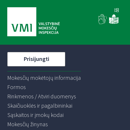
Prisijungti
Mokesčių mokėtojų informacija
Formos
Rinkmenos / Atviri duomenys
Skaičiuoklės ir pagalbininkai
Sąskaitos ir įmokų kodai
Mokesčių žinynas