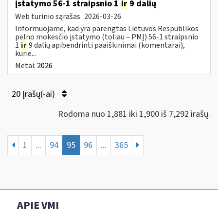
įstatymo 56-1 straipsnio 1
ir
9 dalių
Web turinio sąrašas
2026-03-26
Informuojame, kad yra parengtas Lietuvos Respublikos
pelno mokesčio įstatymo (toliau – PMĮ) 56-1 straipsnio
1
ir
9 dalių apibendrinti paaiškinimai (komentarai),
kurie...
Metai:
2026
20 Įrašų(-ai)
Rodoma nuo 1,881 iki 1,900 iš 7,292 irašų.
1
...
94
95
96
...
365
APIE VMI