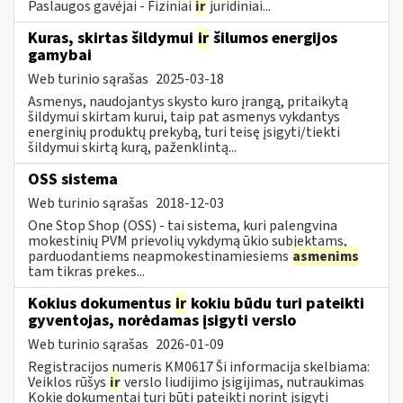
Paslaugos gavėjai - Fiziniai
ir
juridiniai...
Kuras, skirtas šildymui
ir
šilumos energijos
gamybai
Web turinio sąrašas
2025-03-18
Asmenys, naudojantys skysto kuro įrangą, pritaikytą
šildymui skirtam kurui, taip pat asmenys vykdantys
energinių produktų prekybą, turi teisę įsigyti/tiekti
šildymui skirtą kurą, paženklintą...
OSS sistema
Web turinio sąrašas
2018-12-03
One Stop Shop (OSS) - tai sistema, kuri palengvina
mokestinių PVM prievolių vykdymą ūkio subjektams,
parduodantiems neapmokestinamiesiems
asmenims
tam tikras prekes...
Kokius dokumentus
ir
kokiu būdu turi pateikti
gyventojas, norėdamas įsigyti verslo
Web turinio sąrašas
2026-01-09
Registracijos numeris KM0617 Ši informacija skelbiama:
Veiklos rūšys
ir
verslo liudijimo įsigijimas, nutraukimas
Kokie dokumentai turi būti pateikti norint įsigyti