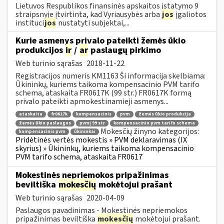
Lietuvos Respublikos finansinės apskaitos įstatymo 9
straipsnyje įtvirtinta, kad Vyriausybės arba
jos
įgaliotos
instituci
jos
nustatyti subjektai,...
Kurie asmenys privalo pateikti žemės ūkio
produkcijos
ir
/
ar
paslaugų pirkimo
Web turinio sąrašas
2018-11-22
Registracijos numeris KM1163 Ši informacija skelbiama:
Ūkininkų, kuriems taikoma kompensacinio PVM tarifo
schema, ataskaita FR0617K (99 str.) FR0617K formą
privalo pateikti apmokestinamieji asmenys...
ataskaita
fr0617k
kompensacinis
pvm
žemės ūkio produkcija
žemės ūkio paslaugos
pvmį 99 str
kompensacinio pvm tarifo schema
Mokesčių žinyno kategorijos:
kompensacinis pvm
ūkininkai
Pridėtinės vertės mokestis » PVM deklaravimas (IX
skyrius) » Ūkininkų, kuriems taikoma kompensacinio
PVM tarifo schema, ataskaita FR0617
Mokestinės nepriemokos pripažinimas
beviltiška
mokesčių
mokėtojui prašant
Web turinio sąrašas
2020-04-09
Paslaugos pavadinimas - Mokestinės nepriemokos
pripažinimas beviltiška
mokesčių
mokėtojui prašant.