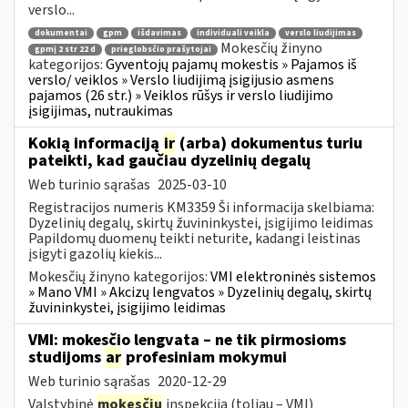
verslo...
dokumentai
gpm
išdavimas
individuali veikla
verslo liudijimas
Mokesčių žinyno
gpmį 2 str 22 d
prieglobsčio prašytojai
kategorijos:
Gyventojų pajamų mokestis » Pajamos iš
verslo/ veiklos » Verslo liudijimą įsigijusio asmens
pajamos (26 str.) » Veiklos rūšys ir verslo liudijimo
įsigijimas, nutraukimas
Kokią informaciją
ir
(arba) dokumentus turiu
pateikti, kad gaučiau dyzelinių degalų
Web turinio sąrašas
2025-03-10
Registracijos numeris KM3359 Ši informacija skelbiama:
Dyzelinių degalų, skirtų žuvininkystei, įsigijimo leidimas
Papildomų duomenų teikti neturite, kadangi leistinas
įsigyti gazolių kiekis...
Mokesčių žinyno kategorijos:
VMI elektroninės sistemos
» Mano VMI » Akcizų lengvatos » Dyzelinių degalų, skirtų
žuvininkystei, įsigijimo leidimas
VMI: mokesčio lengvata – ne tik pirmosioms
studijoms
ar
profesiniam mokymui
Web turinio sąrašas
2020-12-29
Valstybinė
mokesčių
inspekcija (toliau – VMI)