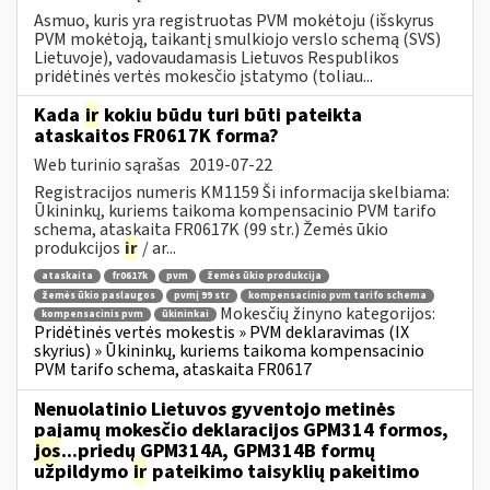
Asmuo, kuris yra registruotas PVM mokėtoju (išskyrus
PVM mokėtoją, taikantį smulkiojo verslo schemą (SVS)
Lietuvoje), vadovaudamasis Lietuvos Respublikos
pridėtinės vertės mokesčio įstatymo (toliau...
Kada
ir
kokiu būdu turi būti pateikta
ataskaitos FR0617K forma?
Web turinio sąrašas
2019-07-22
Registracijos numeris KM1159 Ši informacija skelbiama:
Ūkininkų, kuriems taikoma kompensacinio PVM tarifo
schema, ataskaita FR0617K (99 str.) Žemės ūkio
produkcijos
ir
/ ar...
ataskaita
fr0617k
pvm
žemės ūkio produkcija
žemės ūkio paslaugos
pvmį 99 str
kompensacinio pvm tarifo schema
Mokesčių žinyno kategorijos:
kompensacinis pvm
ūkininkai
Pridėtinės vertės mokestis » PVM deklaravimas (IX
skyrius) » Ūkininkų, kuriems taikoma kompensacinio
PVM tarifo schema, ataskaita FR0617
Nenuolatinio Lietuvos gyventojo metinės
pajamų mokesčio deklaracijos GPM314 formos,
jos
...priedų GPM314A, GPM314B formų
užpildymo
ir
pateikimo taisyklių pakeitimo