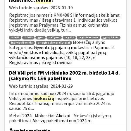
išdavimo...
tvarka
?
Web turinio sąrašas
2026-01-19
Registracijos numeris KM0488 Ši informacija skelbiama:
Registravimas / išregistravimas 1. Individualios veiklos
įregistravimas Prašymas Fizinis asmuo ketinantis
vykdyti individualią veiklą, turi...
fr0468
fr0469
gpm
pažyma
reg812
registravimas
gpmį 34 str
Mokesčių žinyno
individuli veikla
prieglobsčio prašytojai
kategorijos:
Gyventojų pajamų mokestis » Pajamos iš
verslo/ veiklos » Individualią veiklą pagal pažymą
vykdančio asmens pajamos (10, 18, 22, 23, »
Registravimas / išregistravimas
Dėl VMI prie FM viršininko 2002 m. birželio 14 d.
įsakymo Nr. 156 pakeitimo
Web turinio sąrašas
2024-01-29
Informuojame, kad nuo 2024 m. sausio 26 d. įsigaliojo
Valstybinės
mokesčių
inspekcijos prie Lietuvos
Respublikos finansų ministerijos viršininko 2024 m.
sausio 25 d....
Metai:
2024
Mokesčiai:
Akcizai
Mokesčių įstatymų
pakeitimai:
Akcizų pakeitimai nuo 2024 m.