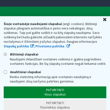
Valstybinė mokesčių inspekcija prie Lietuvos
U
Respublikos finansų ministerijos
Šioje svetainėje naudojami slapukai
(angl. cookies). Būtinieji
slapukai įdiegiami automatiškai ir jiems nėra reikalingas Jūsų
Biudžetinė įstaiga. Juridinio asmens kodas — 188659752,
sutikimas. Taip pat galite sutikti ir su kitų slapukų naudojimu. Savo
adresas: Vasario 16-osios g. 14, 01107 Vilnius, Lietuva, el.paštas:
sutikimą bet kada galėsite atšaukti pakeisdami interneto naršyklės
vmi@vmi.lt
, E. pristatymo dėžutės adresas 188659752
nustatymus ir ištrindami įrašytus slapukus. Daugiau informacijos
Duomenys apie Valstybinę mokesčių inspekciją prie Lietuvos
Slapukų politika
;
Privatumo politika.
Respublikos finansų ministerijos kaupiami ir saugomi Juridinių
asmenų registre
Būtinieji slapukai
Naudojami sklandžiam svetainės veikimui ir įgalina pagrindines
svetainės funkcijas. Be šių slapukų svetainė negali tinkamai veikti.
Analitiniai slapukai
Renka statistinę informaciją apie svetainės naudojimą ir
naudojami Jūsų naršymo patirties gerinimui.
PATVIRTINTI
Visus slapukus
PATVIRTINTI
Pasirinktus slapukus