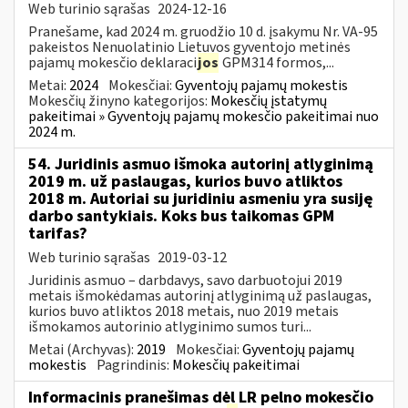
Web turinio sąrašas
2024-12-16
Pranešame, kad 2024 m. gruodžio 10 d. įsakymu Nr. VA-95
pakeistos Nenuolatinio Lietuvos gyventojo metinės
pajamų mokesčio deklaraci
jos
GPM314 formos,...
Metai:
2024
Mokesčiai:
Gyventojų pajamų mokestis
Mokesčių žinyno kategorijos:
Mokesčių įstatymų
pakeitimai » Gyventojų pajamų mokesčio pakeitimai nuo
2024 m.
54. Juridinis asmuo išmoka autorinį atlyginimą
2019 m. už paslaugas, kurios buvo atliktos
2018 m. Autoriai su juridiniu asmeniu yra susiję
darbo santykiais. Koks bus taikomas GPM
tarifas?
Web turinio sąrašas
2019-03-12
Juridinis asmuo – darbdavys, savo darbuotojui 2019
metais išmokėdamas autorinį atlyginimą už paslaugas,
kurios buvo atliktos 2018 metais, nuo 2019 metais
išmokamos autorinio atlyginimo sumos turi...
Metai (Archyvas):
2019
Mokesčiai:
Gyventojų pajamų
mokestis
Pagrindinis:
Mokesčių pakeitimai
Informacinis pranešimas dėl LR pelno mokesčio