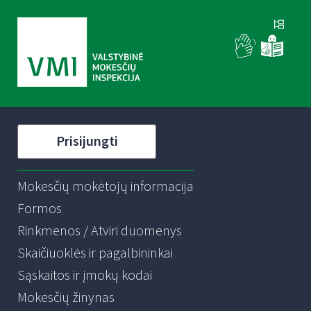
Prisijungti
Mokesčių mokėtojų informacija
Formos
Rinkmenos / Atviri duomenys
Skaičiuoklės ir pagalbininkai
Sąskaitos ir įmokų kodai
Mokesčių žinynas