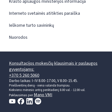
Krašto apsaugos ministerijos informacija
Interneto svetainės atitikties paraiška
Ieškome turto savininkų
Nuorodos
Konsultacijos mokesčių klausimais ir paslaugos
gyventojams:
+370 5 260 5060
Darbo laikas: I-IV 8.00-17.00, V 8.00-15.45.
Prieššventinę dieną - viena valanda trumpiau.
Kiekvieno mėnesio antrą penktadienį 8.00 val. - 12.00 val.
Mano VMI
Paklausimas per