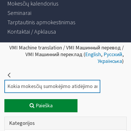
Mokesčių kalendorius
Seminarai
Tarptautinis apmokestinimas
Kontaktai / Apklausa
VMI Machine translation / VMI Машинный перевод /
VMI Машинний переклад (
English
,
Русский
,
Українська
)
Paieška
Kategorijos