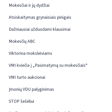
Mokesčiai ir jų dydžiai
Atsiskaitymas grynaisiais pinigais
Dažniausiai užduodami klausimai
Mokesčių ABC
Viktorina moksleiviams
VMI kviečia į „Pasimatymą su mokesčiais“
VMI turto aukcionai
Įmonių VDU palyginimas
STOP šešėliui