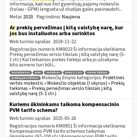
informuoja, kad nuo šiol gyventojų pajamų mokesčio
(toliau - GPM) lengvata už studijas galės pasinaudoti...
Metai:
2020
Pagrindinis:
Naujiena
Ar
prekių pervežimas į kitą valstybę narę, kur
jos
bus instaliuotos arba surinktos
Web turinio sąrašas
2018-11-22
Registracijos numeris KM0023 Ši informacija skelbiama:
Prekių pervežimas verslo tikslais į kitą valstybę narę (5-
1 str.) Kai tiekiamos prekės tiekėjo arba jo užsakymu
kito asmens turi būti...
instaliuotos
pvm
surinktos
pvmį 5-1 str
verslo tikslais
Mokesčių žinyno kategorijos:
Pridėtinės
prekių pervežimas
vertės mokestis » Mokesčio objektas (I skyrius) » Prekių
tiekimas » Prekių pervežimas verslo tikslais į kitą
valstybę narę (5-1 str.)
Kuriems ūkininkams taikoma kompensacinio
PVM tarifo schema?
Web turinio sąrašas
2025-05-26
Registracijos numeris KM0951 Ši informacija skelbiama:
Kompensacinio PVM tarifo schemos taikymas
ūkininkams (97–100 str.) Kompensacinio PVM tarifo