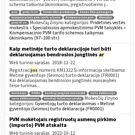
schema taikoma ūkininkams, įregistruotiems į...
pvm
pvmį 71 str
žemės ūkio produkcija
žemės ūkio paslaugos
kompensacinio pvm tarifo schema
kompensacinis pvm
ūkininkai
Mokesčių žinyno kategorijos:
Pridėtinės vertės
pvmį 97 str
mokestis » Specialiosios apmokestinimo PVM taisyklės »
Kompensacinio PVM tarifo schemos taikymas
ūkininkams (97–100 str.)
Kaip metinėje turto deklaracijoje turi būti
deklaruojamas bendrosios jungtinės
ar
Web turinio sąrašas
2018-11-22
Registraci
jos
numeris KM1322 Ši informacija skelbiama:
Metinė gyventojo (šeimos) turto deklaracija (FR0001)
Kai deklaruojamas bendrosios jungtinės nuosavybės
teise turimas...
duomenys
fr0001
bendroji jungtinė nuosavybė
turto deklaracija
Mokesčių žinyno
turto deklaravimas
bendroji dalinė nuosavybė
kategorijos:
Gyventojų turto deklaravimas » Metinė
gyventojo (šeimos) turto deklaracija (FR0001)
PVM mokėtojais registruotų asmenų pirkimo
(importo) PVM atskaita
Web turinio sąrašas
2023-10-12