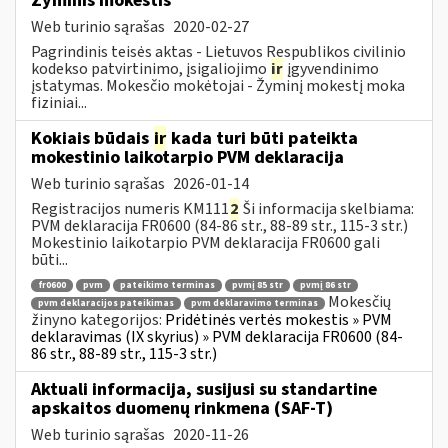
Žyminis mokestis
Web turinio sąrašas
2020-02-27
Pagrindinis teisės aktas - Lietuvos Respublikos civilinio
kodekso patvirtinimo, įsigaliojimo
ir
įgyvendinimo
įstatymas. Mokesčio mokėtojai - Žyminį mokestį moka
fiziniai...
Kokiais būdais
ir
kada turi būti pateikta
mokestinio laikotarpio PVM deklaracija
Web turinio sąrašas
2026-01-14
Registracijos numeris KM111
2
Ši informacija skelbiama:
PVM deklaracija FR0600 (84-86 str., 88-89 str., 115-3 str.)
Mokestinio laikotarpio PVM deklaracija FR0600 gali
būti...
fr0600
pvm
pateikimo terminas
pvmį 85 str
pvmį 86 str
Mokesčių
pvm deklaracijos pateikimas
pvm deklaravimo terminas
žinyno kategorijos:
Pridėtinės vertės mokestis » PVM
deklaravimas (IX skyrius) » PVM deklaracija FR0600 (84-
86 str., 88-89 str., 115-3 str.)
Aktuali informacija, susijusi su standartine
apskaitos duomenų rinkmena (SAF-T)
Web turinio sąrašas
2020-11-26