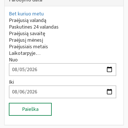
Bet kuriuo metu
Praėjusią valandą
Paskutines 24 valandas
Praėjusią savaitę
Praėjusį mėnesį
Praėjusiais metais
Laikotarpyje…
Nuo
Iki
Paieška