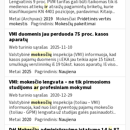
Lengvatinis 9 proc. PVM tarifas gali būti taikomas tik iš
medienos atliekų
ir
atraižų pagamintų briketų, kurie
klasifikuojami KN 4401 pozicijoje, pardavimui. Kitaip...
Metai (Archyvas):
2019
Mokesčiai:
Pridėtinės vertės
mokestis
Pagrindinis:
Mokesčių pakeitimai
VMI duomenis jau perduoda 75 proc. kasos
aparatų
Web turinio sąrašas
2025-11-10
Valstybinė
mokesčių
inspekcija (VMI) informuoja, kad
kasos pajamų duomenis į i.EKA jau teikia apie 15 tūkst.
smulkiųjų verslininkų iš 19 tūkst. kasos aparatų. Iš viso...
Metai:
2025
Pagrindinis:
Naujiena
VMI: mokesčio lengvata – ne tik pirmosioms
studijoms
ar
profesiniam mokymui
Web turinio sąrašas
2020-12-29
Valstybinė
mokesčių
inspekcija (toliau – VMI)
informuoja, kad nuo šiol gyventojų pajamų mokesčio
(toliau - GPM) lengvata už studijas galės pasinaudoti...
Metai:
2020
Pagrindinis:
Naujiena
Dėl
Mokesčių
administravimo įstatymo 14
ir
87