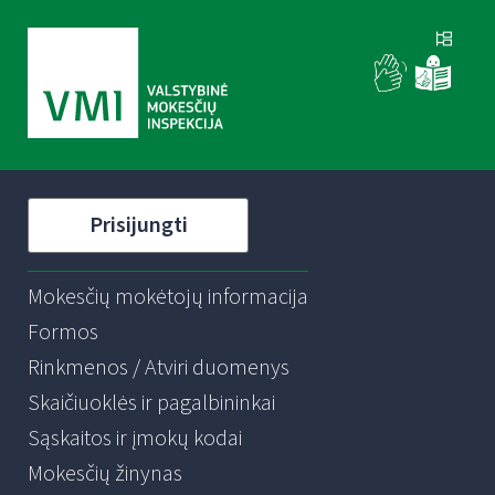
Prisijungti
Mokesčių mokėtojų informacija
Formos
Rinkmenos / Atviri duomenys
Skaičiuoklės ir pagalbininkai
Sąskaitos ir įmokų kodai
Mokesčių žinynas