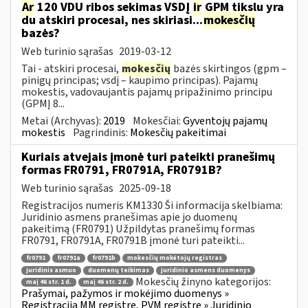
Ar
120 VDU ribos sekimas VSDĮ
ir
GPM tikslu yra
du atskiri procesai, nes skiriasi...
mokesčių
bazės?
Web turinio sąrašas
2019-03-12
Tai - atskiri procesai,
mokesčių
bazės skirtingos (gpm –
pinigų principas; vsdį – kaupimo principas). Pajamų
mokestis, vadovaujantis pajamų pripažinimo principu
(GPMĮ 8...
Metai (Archyvas):
2019
Mokesčiai:
Gyventojų pajamų
mokestis
Pagrindinis:
Mokesčių pakeitimai
Kuriais atvejais įmonė turi pateikti pranešimų
formas FR0791, FR0791A, FR0791B?
Web turinio sąrašas
2025-09-18
Registracijos numeris KM1330 Ši informacija skelbiama:
Juridinio asmens pranešimas apie jo duomenų
pakeitimą (FR0791) Užpildytas pranešimų formas
FR0791, FR0791A, FR0791B įmonė turi pateikti...
fr0791
fr0791a
fr0791b
mokesčių mokėtojų registras
juridinis asmuo
duomenų teikimas
juridinio asmens duomenys
Mokesčių žinyno kategorijos:
maį 46 str. 1 d.
maį 46 str. 2 d.
Prašymai, pažymos ir mokėjimo duomenys »
Registracija MM registre, PVM registre » Juridinio