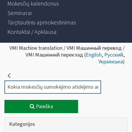
Mokesčių kalendorius
Seminarai
Tarptautinis apmokestinimas
Kontaktai / Apklausa
VMI Machine translation / VMI Машинный перевод /
VMI Машинний переклад (
English
,
Русский
,
Українська
)
Paieška
Kategorijos