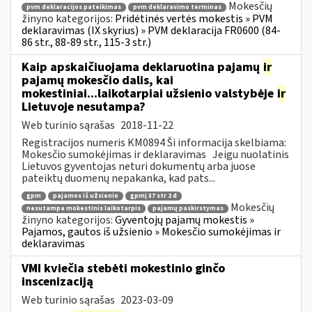
Mokesčių
pvm deklaracijos pateikimas
pvm deklaravimo terminas
žinyno kategorijos:
Pridėtinės vertės mokestis » PVM
deklaravimas (IX skyrius) » PVM deklaracija FR0600 (84-
86 str., 88-89 str., 115-3 str.)
Kaip apskaičiuojama deklaruotina pajamų
ir
pajamų mokesčio dalis, kai
mokestiniai...laikotarpiai užsienio valstybėje
ir
Lietuvoje nesutampa?
Web turinio sąrašas
2018-11-22
Registracijos numeris KM0894 Ši informacija skelbiama:
Mokesčio sumokėjimas ir deklaravimas Jeigu nuolatinis
Lietuvos gyventojas neturi dokumentų arba juose
pateiktų duomenų nepakanka, kad pats...
gpm
pajamos iš užsienio
gpmį 37 str 2 d
Mokesčių
nesutampa mokestinis laikotarpis
pajamų paskirstymas
žinyno kategorijos:
Gyventojų pajamų mokestis »
Pajamos, gautos iš užsienio » Mokesčio sumokėjimas ir
deklaravimas
VMI kviečia stebėti mokestinio ginčo
inscenizaciją
Web turinio sąrašas
2023-03-09