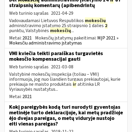
straipsnių komentarų (apibendrintų
Web turinio sąrašas
2021-04-29
Vadovaudamasi Lietuvos Respublikos
mokesčių
administravimo įstatymo 25 straipsnio 1 dalies
2
punktu, Valstybinės
mokesčių
...
Metai:
2021
Mokesčių įstatymų pakeitimai:
MĮP 2021 »
Mokesčiu administravimo įstatymas
VMI kviečia teikti paraiškas turgavietės
mokesčio kompensacijai gauti
Web turinio sąrašas
2021-03-08
Valstybinė mokesčių inspekcija (toliau – VMI)
informuoja, jog nuo šiandien turgaus prekiautojai, kurie
prekiauja ne maisto produktais
ir
atitinka LR
Vyriausybės nustatytus...
Metai:
2021
Kokį pareigybės kodą turi nurodyti gyventojas
metinėje turto deklaracijoje, kai metų pradžioje
ėjo dvejas pareigas, o metų viduryje nustojo
eiti vienas pareigas?
Web turinio sąrašas
2018-11-22