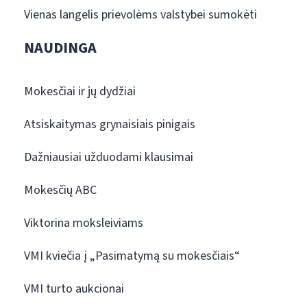
Vienas langelis prievolėms valstybei sumokėti
NAUDINGA
Mokesčiai ir jų dydžiai
Atsiskaitymas grynaisiais pinigais
Dažniausiai užduodami klausimai
Mokesčių ABC
Viktorina moksleiviams
VMI kviečia į „Pasimatymą su mokesčiais“
VMI turto aukcionai