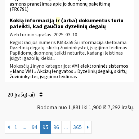
asmens pranešimas apie jo duomenų pakeitimą
(FR0791)
Kokią informaciją
ir
(arba) dokumentus turiu
pateikti, kad gaučiau dyzelinių degalų
Web turinio sąrašas
2025-03-10
Registracijos numeris KM3359 Ši informacija skelbiama:
Dyzelinių degalų, skirtų žuvininkystei, įsigijimo leidimas
Papildomų duomenų teikti neturite, kadangi leistinas
įsigyti gazolių kiekis...
Mokesčių žinyno kategorijos:
VMI elektroninės sistemos
» Mano VMI » Akcizų lengvatos » Dyzelinių degalų, skirtų
žuvininkystei, įsigijimo leidimas
20 Įrašų(-ai)
Rodoma nuo 1,881 iki 1,900 iš 7,292 irašų.
1
...
94
95
96
...
365