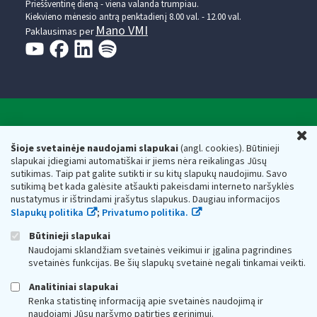
Prieššventinę dieną - viena valanda trumpiau.
Kiekvieno mėnesio antrą penktadienį 8.00 val. - 12.00 val.
Mano VMI
Paklausimas per
Valstybinė mokesčių inspekcija prie Lietuvos
U
Respublikos finansų ministerijos
Šioje svetainėje naudojami slapukai
(angl. cookies). Būtinieji
slapukai įdiegiami automatiškai ir jiems nėra reikalingas Jūsų
Biudžetinė įstaiga. Juridinio asmens kodas — 188659752,
sutikimas. Taip pat galite sutikti ir su kitų slapukų naudojimu. Savo
adresas: Vasario 16-osios g. 14, 01107 Vilnius, Lietuva, el.paštas:
sutikimą bet kada galėsite atšaukti pakeisdami interneto naršyklės
vmi@vmi.lt
, E. pristatymo dėžutės adresas 188659752
nustatymus ir ištrindami įrašytus slapukus. Daugiau informacijos
Duomenys apie Valstybinę mokesčių inspekciją prie Lietuvos
Slapukų politika
;
Privatumo politika.
Respublikos finansų ministerijos kaupiami ir saugomi Juridinių
asmenų registre
Būtinieji slapukai
Naudojami sklandžiam svetainės veikimui ir įgalina pagrindines
svetainės funkcijas. Be šių slapukų svetainė negali tinkamai veikti.
Analitiniai slapukai
Renka statistinę informaciją apie svetainės naudojimą ir
naudojami Jūsų naršymo patirties gerinimui.