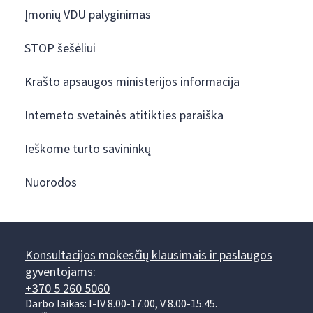
Įmonių VDU palyginimas
STOP šešėliui
Krašto apsaugos ministerijos informacija
Interneto svetainės atitikties paraiška
Ieškome turto savininkų
Nuorodos
Konsultacijos mokesčių klausimais ir paslaugos
gyventojams:
+370 5 260 5060
Darbo laikas: I-IV 8.00-17.00, V 8.00-15.45.