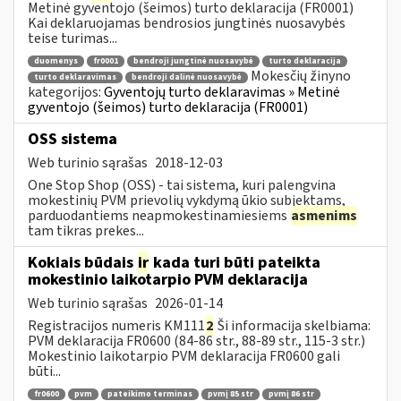
Metinė gyventojo (šeimos) turto deklaracija (FR0001)
Kai deklaruojamas bendrosios jungtinės nuosavybės
teise turimas...
duomenys
fr0001
bendroji jungtinė nuosavybė
turto deklaracija
Mokesčių žinyno
turto deklaravimas
bendroji dalinė nuosavybė
kategorijos:
Gyventojų turto deklaravimas » Metinė
gyventojo (šeimos) turto deklaracija (FR0001)
OSS sistema
Web turinio sąrašas
2018-12-03
One Stop Shop (OSS) - tai sistema, kuri palengvina
mokestinių PVM prievolių vykdymą ūkio subjektams,
parduodantiems neapmokestinamiesiems
asmenims
tam tikras prekes...
Kokiais būdais
ir
kada turi būti pateikta
mokestinio laikotarpio PVM deklaracija
Web turinio sąrašas
2026-01-14
Registracijos numeris KM111
2
Ši informacija skelbiama:
PVM deklaracija FR0600 (84-86 str., 88-89 str., 115-3 str.)
Mokestinio laikotarpio PVM deklaracija FR0600 gali
būti...
fr0600
pvm
pateikimo terminas
pvmį 85 str
pvmį 86 str