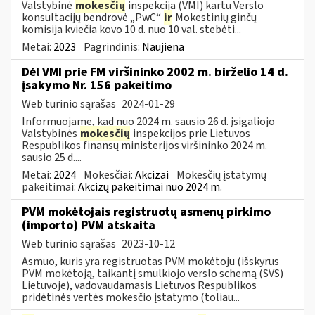
Valstybinė
mokesčių
inspekcija (VMI) kartu Verslo
konsultacijų bendrovė „PwC“
ir
Mokestinių ginčų
komisija kviečia kovo 10 d. nuo 10 val. stebėti...
Metai:
2023
Pagrindinis:
Naujiena
Dėl VMI prie FM viršininko 2002 m. birželio 14 d.
įsakymo Nr. 156 pakeitimo
Web turinio sąrašas
2024-01-29
Informuojame, kad nuo 2024 m. sausio 26 d. įsigaliojo
Valstybinės
mokesčių
inspekcijos prie Lietuvos
Respublikos finansų ministerijos viršininko 2024 m.
sausio 25 d....
Metai:
2024
Mokesčiai:
Akcizai
Mokesčių įstatymų
pakeitimai:
Akcizų pakeitimai nuo 2024 m.
PVM mokėtojais registruotų asmenų pirkimo
(importo) PVM atskaita
Web turinio sąrašas
2023-10-12
Asmuo, kuris yra registruotas PVM mokėtoju (išskyrus
PVM mokėtoją, taikantį smulkiojo verslo schemą (SVS)
Lietuvoje), vadovaudamasis Lietuvos Respublikos
pridėtinės vertės mokesčio įstatymo (toliau...