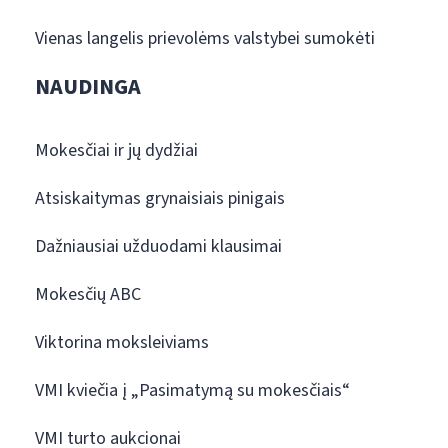
Vienas langelis prievolėms valstybei sumokėti
NAUDINGA
Mokesčiai ir jų dydžiai
Atsiskaitymas grynaisiais pinigais
Dažniausiai užduodami klausimai
Mokesčių ABC
Viktorina moksleiviams
VMI kviečia į „Pasimatymą su mokesčiais“
VMI turto aukcionai