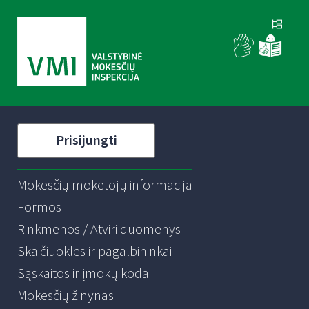
Prisijungti
Mokesčių mokėtojų informacija
Formos
Rinkmenos / Atviri duomenys
Skaičiuoklės ir pagalbininkai
Sąskaitos ir įmokų kodai
Mokesčių žinynas