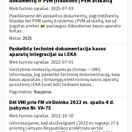
dokumentų
ir
PVM įtraukimo į PVM atskaitą
Web turinio sąrašas
2025-07-03
Paaiškiname dėl apskaitos dokumentų, pagrindžiančių
išlaidas bei PVM sumų įtraukimo į PVM atskaitą, kai už
įsigytas prekes
ar
paslaugas išduodamas kasos aparato
kvitas...
Metai:
2025
Paskelbta techninė dokumentacija kasos
aparatų integracijai su i.EKA
Web turinio sąrašas
2022-07-01
Valstybinė mokesčių inspekcija (toliau — VMI)
informuoja, jog paskelbė techninę dokumentaciją, kaip
kasos aparatais į Išmaniųjų elektroninių kasos aparatų
posistemį i.EKA turės būti teikiami kasos...
Pagrindinis:
Naujiena
Dėl VMI prie FM viršininko 2022 m. spalio 4 d.
įsakymo Nr. VA-75
Web turinio sąrašas
2022-10-10
Informuojame, kad atsižvelgiant į 2022 m. rugsėjo 27 d.
priimtą Lietuvos Respublikos pridėtinės vertės