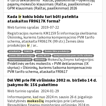
ir turto deklaravimo
Raštai, paaiškinimai » Gyventojų
pajamų mokesčio klausimais (Raštai, paaiškinimai) »
GPM klausimais (Raštai, paaiškinimai) 2026
Kada
ir
kokiu būdu turi būti pateikta
ataskaitos FR0617K forma?
Web turinio sąrašas
2019-07-22
Registracijos numeris KM1159 Ši informacija skelbiama:
Ūkininkų, kuriems taikoma kompensacinio PVM tarifo
schema, ataskaita FR0617K (99 str.) Žemės ūkio
produkcijos
ir
/ ar...
ataskaita
fr0617k
pvm
žemės ūkio produkcija
žemės ūkio paslaugos
pvmį 99 str
kompensacinio pvm tarifo schema
Mokesčių žinyno kategorijos:
kompensacinis pvm
ūkininkai
Pridėtinės vertės mokestis » PVM deklaravimas (IX
skyrius) » Ūkininkų, kuriems taikoma kompensacinio
PVM tarifo schema, ataskaita FR0617
Dėl VMI prie FM viršininko 2002 m. birželio 14 d.
įsakymo Nr. 156 pakeitimo
Web turinio sąrašas
2024-01-29
Informuojame, kad nuo 2024 m. sausio 26 d. įsigaliojo
Valstybinės
mokesčių
inspekcijos prie Lietuvos
Respublikos finansų ministerijos viršininko 2024 m.