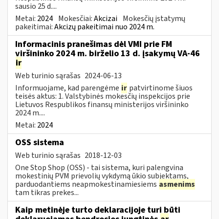
sausio 25 d....
Metai:
2024
Mokesčiai:
Akcizai
Mokesčių įstatymų
pakeitimai:
Akcizų pakeitimai nuo 2024 m.
Informacinis pranešimas dėl VMI prie FM
viršininko 2024 m. birželio 13 d. įsakymų VA-46
ir
Web turinio sąrašas
2024-06-13
Informuojame, kad parengėme
ir
patvirtinome šiuos
teisės aktus: 1. Valstybinės mokesčių inspekcijos prie
Lietuvos Respublikos finansų ministerijos viršininko
2024 m....
Metai:
2024
OSS sistema
Web turinio sąrašas
2018-12-03
One Stop Shop (OSS) - tai sistema, kuri palengvina
mokestinių PVM prievolių vykdymą ūkio subjektams,
parduodantiems neapmokestinamiesiems
asmenims
tam tikras prekes...
Kaip metinėje turto deklaracijoje turi būti