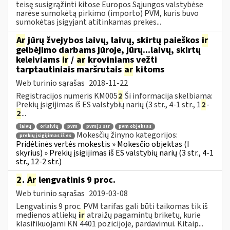
teisę susigrąžinti kitose Europos Sąjungos valstybėse
narėse sumokėtą pirkimo (importo) PVM, kuris buvo
sumokėtas įsigyjant atitinkamas prekes...
Ar
jūrų žvejybos laivų, laivų, skirtų paieškos
ir
gelbėjimo darbams jūroje, jūrų...laivų, skirtų
keleiviams
ir
/
ar
kroviniams vežti
tarptautiniais maršrutais
ar
kitoms
Web turinio sąrašas
2018-11-22
Registracijos numeris KM005
2
Ši informacija skelbiama:
Prekių įsigijimas iš ES valstybių narių (3 str., 4-1 str., 1
2
-
2
...
laivų
orlaivių
pvm
pvmį 3 str
pvm objektas
Mokesčių žinyno kategorijos:
prekių įsigijimas iš es
Pridėtinės vertės mokestis » Mokesčio objektas (I
skyrius) » Prekių įsigijimas iš ES valstybių narių (3 str., 4-1
str., 12-2 str.)
2
.
Ar
lengvatinis 9 proc.
Web turinio sąrašas
2019-03-08
Lengvatinis 9 proc. PVM tarifas gali būti taikomas tik iš
medienos atliekų
ir
atraižų pagamintų briketų, kurie
klasifikuojami KN 4401 pozicijoje, pardavimui. Kitaip...