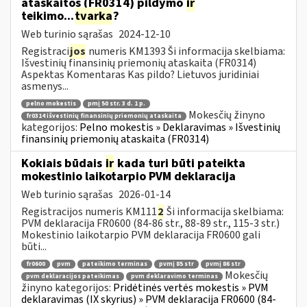
ataskaitos (FR0314) pildymo
ir
teikimo...
tvarka
?
Web turinio sąrašas
2024-12-10
Registraci
jos
numeris KM1393 Ši informacija skelbiama:
Išvestinių finansinių priemonių ataskaita (FR0314)
Aspektas Komentaras Kas pildo? Lietuvos juridiniai
asmenys...
pelno mokestis
pmį 50 str. 3 d. 1 p.
Mokesčių žinyno
fr0314 išvestinių finansinių priemonių ataskaita
kategorijos:
Pelno mokestis » Deklaravimas » Išvestinių
finansinių priemonių ataskaita (FR0314)
Kokiais būdais
ir
kada turi būti pateikta
mokestinio laikotarpio PVM deklaracija
Web turinio sąrašas
2026-01-14
Registracijos numeris KM111
2
Ši informacija skelbiama:
PVM deklaracija FR0600 (84-86 str., 88-89 str., 115-3 str.)
Mokestinio laikotarpio PVM deklaracija FR0600 gali
būti...
fr0600
pvm
pateikimo terminas
pvmį 85 str
pvmį 86 str
Mokesčių
pvm deklaracijos pateikimas
pvm deklaravimo terminas
žinyno kategorijos:
Pridėtinės vertės mokestis » PVM
deklaravimas (IX skyrius) » PVM deklaracija FR0600 (84-