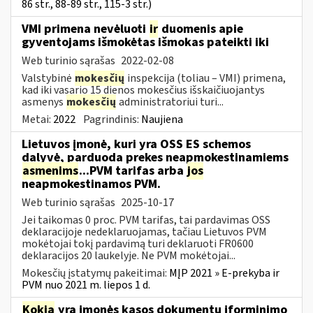
86 str., 88-89 str., 115-3 str.)
VMI primena nevėluoti
ir
duomenis apie
gyventojams išmokėtas išmokas pateikti iki
Web turinio sąrašas
2022-02-08
Valstybinė
mokesčių
inspekcija (toliau – VMI) primena,
kad iki vasario 15 dienos mokesčius išskaičiuojantys
asmenys
mokesčių
administratoriui turi...
Metai:
2022
Pagrindinis:
Naujiena
Lietuvos įmonė, kuri yra OSS ES schemos
dalyvė, parduoda prekes neapmokestinamiems
asmenims
...PVM tarifas arba
jos
neapmokestinamos PVM.
Web turinio sąrašas
2025-10-17
Jei taikomas 0 proc. PVM tarifas, tai pardavimas OSS
deklaracijoje nedeklaruojamas, tačiau Lietuvos PVM
mokėtojai tokį pardavimą turi deklaruoti FR0600
deklaracijos 20 laukelyje. Ne PVM mokėtojai...
Mokesčių įstatymų pakeitimai:
MĮP 2021 » E-prekyba ir
PVM nuo 2021 m. liepos 1 d.
Kokia
yra įmonės kasos dokumentų įforminimo