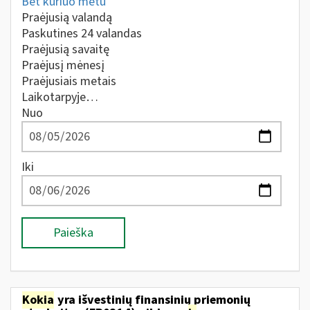
Bet kuriuo metu
Praėjusią valandą
Paskutines 24 valandas
Praėjusią savaitę
Praėjusį mėnesį
Praėjusiais metais
Laikotarpyje…
Nuo
Iki
Paieška
Kokia
yra išvestinių finansinių priemonių