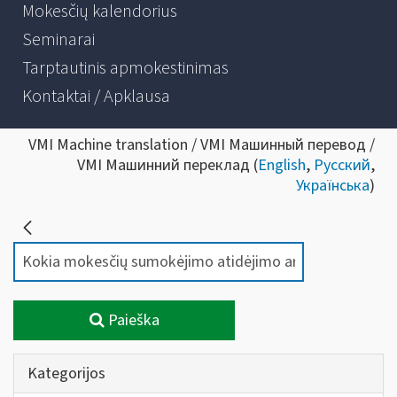
Mokesčių kalendorius
Seminarai
Tarptautinis apmokestinimas
Kontaktai / Apklausa
VMI Machine translation / VMI Машинный перевод /
VMI Машинний переклад (
English
,
Русский
,
Українська
)
Paieška
Kategorijos