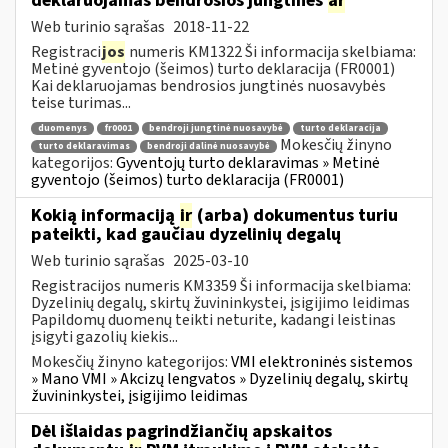
deklaruojamas bendrosios jungtinės
ar
Web turinio sąrašas
2018-11-22
Registraci
jos
numeris KM1322 Ši informacija skelbiama:
Metinė gyventojo (šeimos) turto deklaracija (FR0001)
Kai deklaruojamas bendrosios jungtinės nuosavybės
teise turimas...
duomenys
fr0001
bendroji jungtinė nuosavybė
turto deklaracija
Mokesčių žinyno
turto deklaravimas
bendroji dalinė nuosavybė
kategorijos:
Gyventojų turto deklaravimas » Metinė
gyventojo (šeimos) turto deklaracija (FR0001)
Kokią informaciją
ir
(arba) dokumentus turiu
pateikti, kad gaučiau dyzelinių degalų
Web turinio sąrašas
2025-03-10
Registracijos numeris KM3359 Ši informacija skelbiama:
Dyzelinių degalų, skirtų žuvininkystei, įsigijimo leidimas
Papildomų duomenų teikti neturite, kadangi leistinas
įsigyti gazolių kiekis...
Mokesčių žinyno kategorijos:
VMI elektroninės sistemos
» Mano VMI » Akcizų lengvatos » Dyzelinių degalų, skirtų
žuvininkystei, įsigijimo leidimas
Dėl išlaidas pagrindžiančių apskaitos