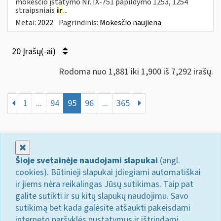
mokesčio įstatymo Nr. IX-751 papildymo 1253, 1254
straipsniais
ir
...
Metai:
2022
Pagrindinis:
Mokesčio naujiena
20 Įrašų(-ai)
Rodoma nuo 1,881 iki 1,900 iš 7,292 irašų.
1
...
94
95
96
...
365
Uždaryti
Šioje svetainėje naudojami slapukai
(angl.
cookies). Būtinieji slapukai įdiegiami automatiškai
ir jiems nėra reikalingas Jūsų sutikimas. Taip pat
galite sutikti ir su kitų slapukų naudojimu. Savo
sutikimą bet kada galėsite atšaukti pakeisdami
interneto naršyklės nustatymus ir ištrindami