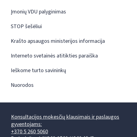
Įmonių VDU palyginimas
STOP šešėliui
Krašto apsaugos ministerijos informacija
Interneto svetainės atitikties paraiška
Ieškome turto savininkų
Nuorodos
Konsultacijos mokesčių klausimais ir paslaugos
gyventojams:
+370 5 260 5060