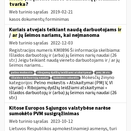
tvarka
?
Web turinio sąrašas
2019-02-21
kasos dokumentų forminimas
Kuriais atvejais teikiant naudą darbuotojams
ir
/
ar
jų šeimos nariams, kai neįmanoma
Web turinio sąrašas
2022-12-03
Registracijos numeris KM0896 Ši informacija skelbiama:
Išlaidos darbuotojų ir (arba) jų šeimos narių naudai (26
str.) Jeigu teikiant naudą vieneto darbuotojams ir / ar jų
šeimos nariams...
pelno mokestis
ribojamų dydžių leidžiami atskaitymai
pmį 26 str.
Mokesčių žinyno
išlaidos darbuotojų naudai
kalėdinis vakarėlis
kategorijos:
Pelno mokestis » Atskaitymai (PMĮ V, VI
skyriai) » Ribojamų dydžių leidžiami atskaitymai »
Išlaidos darbuotojų ir (arba) jų šeimos narių naudai (26
str.)
Kitose Europos Sąjungos valstybėse narėse
sumokėto PVM susigrąžinimas
Web turinio sąrašas
2023-10-12
Lietuvos Respublikos apmokestinamieji asmenys, turi