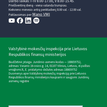
Darbo laikas: I-IV 8.00-17.00, V 8.00-15.45.
Prieššventinę dieną - viena valanda trumpiau.
Kiekvieno mėnesio antrą penktadienį 8.00 val. - 12.00 val.
Mano VMI
Paklausimas per
Valstybinė mokesčių inspekcija prie Lietuvos
Respublikos finansų ministerijos
Biudžetinė įstaiga. Juridinio asmens kodas — 188659752,
adresas: Vasario 16-osios g. 14, 01107 Vilnius, Lietuva, el.paštas:
vmi@vmi.lt
, E. pristatymo dėžutės adresas 188659752
Duomenys apie Valstybinę mokesčių inspekciją prie Lietuvos
Respublikos finansų ministerijos kaupiami ir saugomi Juridinių
asmenų registre