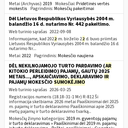
Metai (Archyvas):
2019
Mokesčiai:
Pridėtinės vertės
mokestis
Pagrindinis:
Mokesčių pakeitimai
Dėl Lietuvos Respublikos Vyriausybės 2004 m.
balandžio 16 d. nutarimo Nr. 442 pakeitimo.
Web turinio sąrašas
2022-09-08
Informuojame, kad 202
2
m. birželio 2
2
d. buvo priimtas
Lietuvos Respublikos Vyriausybės 2004 m. balandžio 16 d.
nutarimo Nr....
Metai:
2022
Pagrindinis:
Mokesčio naujiena
DĖL NEKILNOJAMOJO TURTO PARDAVIMO (
AR
KITOKIO PERLEIDIMO) PAJAMŲ, GAUTŲ 2025
METAIS..., APSKAIČIAVIMO, DEKLARAVIMO
IR
PAJAMŲ MOKESČIO
SUMOKĖJIMO
Web turinio sąrašas
2026-03-25
Registracijos numeris (18.18-31-1 Mr) R-812 Ši
informacija skelbiama: 2026 metai Paaiškinimai dėl 2025
m. pajamų ir turto deklaravimo Paaiškinimai apie 2025
metų pajamų ir turto deklaravimo tvarką...
Mokesčių žinyno kategorijos:
2019 m. gyventojų pajamų
ir turto deklaravimas » Paaiškinimai dėl 2019 m. pajamų