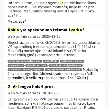
Informuojame, kad parengėme
ir
patvirtinome šiuos
teisės aktus: 1. Valstybinės mokesčių inspekcijos prie
Lietuvos Respublikos finansų ministerijos viršininko
2024 m....
Metai:
2024
Kokia
yra apskundimo teismui
tvarka
?
Web turinio sąrašas
2025-12-15
Registracijos numeris KM0759 Ši informacija skelbiama:
VMI sprendimų ir veiksmų apskundimas (144-160 str.)
Mokesčių mokėtojas, nesutinkantis su VMI arba
Mokestinių ginčų komisijos prie Lietuvos...
mokesčių administravimas
maį 159 str.
mokestinis ginčas
sprendimas
skundas teismui
skundo teismui padavimas
Mokesčių
skundo teismui nagrinėjimas
mgk sprendimo apskundimas
žinyno kategorijos:
Mokesčių administravimas » VMI
sprendimų ir veiksmų apskundimas (144-160 str.)
2
.
Ar
lengvatinis 9 proc.
Web turinio sąrašas
2019-03-08
Lengvatinis 9 proc. PVM tarifas gali būti taikomas tik iš
medienos atliekų
ir
atraižų pagamintų briketų, kurie
klasifikuojami KN 4401 pozicijoje, pardavimui. Kitaip...