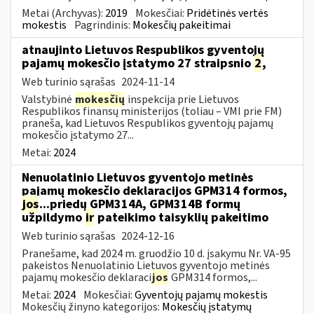
Metai (Archyvas):
2019
Mokesčiai:
Pridėtinės vertės
mokestis
Pagrindinis:
Mokesčių pakeitimai
atnaujinto Lietuvos Respublikos gyventojų
pajamų mokesčio įstatymo 27 straipsnio
2
,
Web turinio sąrašas
2024-11-14
Valstybinė
mokesčių
inspekcija prie Lietuvos
Respublikos finansų ministerijos (toliau – VMI prie FM)
praneša, kad Lietuvos Respublikos gyventojų pajamų
mokesčio įstatymo 27...
Metai:
2024
Nenuolatinio Lietuvos gyventojo metinės
pajamų mokesčio deklaracijos GPM314 formos,
jos
...priedų GPM314A, GPM314B formų
užpildymo
ir
pateikimo taisyklių pakeitimo
Web turinio sąrašas
2024-12-16
Pranešame, kad 2024 m. gruodžio 10 d. įsakymu Nr. VA-95
pakeistos Nenuolatinio Lietuvos gyventojo metinės
pajamų mokesčio deklaraci
jos
GPM314 formos,...
Metai:
2024
Mokesčiai:
Gyventojų pajamų mokestis
Mokesčių žinyno kategorijos:
Mokesčių įstatymų