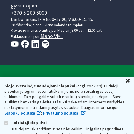
gyventojams:
+370 5 260 5060
Darbo laikas: I-IV 8.00-17.00, V 8.00-15.45.
Prieššventinę dieną - viena valanda trumpiau.
Kiekvieno mėnesio antrą penktadienį 8.00 val. - 12.00 val.
Mano VMI
Paklausimas per
Valstybinė mokesčių inspekcija prie Lietuvos
U
Respublikos finansų ministerijos
Šioje svetainėje naudojami slapukai
(angl. cookies). Būtinieji
slapukai įdiegiami automatiškai ir jiems nėra reikalingas Jūsų
Biudžetinė įstaiga. Juridinio asmens kodas — 188659752,
sutikimas. Taip pat galite sutikti ir su kitų slapukų naudojimu. Savo
adresas: Vasario 16-osios g. 14, 01107 Vilnius, Lietuva, el.paštas:
sutikimą bet kada galėsite atšaukti pakeisdami interneto naršyklės
vmi@vmi.lt
, E. pristatymo dėžutės adresas 188659752
nustatymus ir ištrindami įrašytus slapukus. Daugiau informacijos
Duomenys apie Valstybinę mokesčių inspekciją prie Lietuvos
Slapukų politika
;
Privatumo politika.
Respublikos finansų ministerijos kaupiami ir saugomi Juridinių
asmenų registre
Būtinieji slapukai
Naudojami sklandžiam svetainės veikimui ir įgalina pagrindines