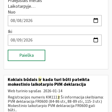
Praėjusiais metais
Laikotarpyje…
Nuo
Iki
Paieška
Kokiais būdais
ir
kada turi būti pateikta
mokestinio laikotarpio PVM deklaracija
Web turinio sąrašas
2026-01-14
Registracijos numeris KM111
2
Ši informacija skelbiama:
PVM deklaracija FR0600 (84-86 str., 88-89 str., 115-3 str.)
Mokestinio laikotarpio PVM deklaracija FR0600 gali
būti...