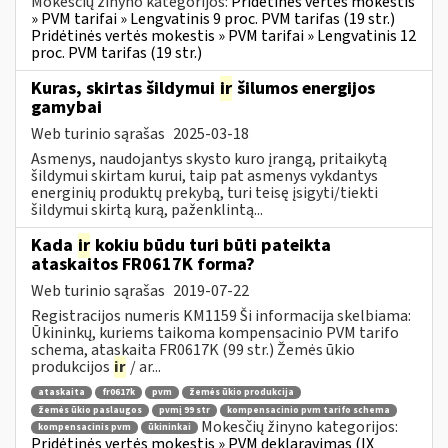
Mokesčių žinyno kategorijos:
Pridėtinės vertės mokestis
» PVM tarifai » Lengvatinis 9 proc. PVM tarifas (19 str.)
Pridėtinės vertės mokestis » PVM tarifai » Lengvatinis 12
proc. PVM tarifas (19 str.)
Kuras, skirtas šildymui
ir
šilumos energijos
gamybai
Web turinio sąrašas
2025-03-18
Asmenys, naudojantys skysto kuro įrangą, pritaikytą
šildymui skirtam kurui, taip pat asmenys vykdantys
energinių produktų prekybą, turi teisę įsigyti/tiekti
šildymui skirtą kurą, paženklintą...
Kada
ir
kokiu būdu turi būti pateikta
ataskaitos FR0617K forma?
Web turinio sąrašas
2019-07-22
Registracijos numeris KM1159 Ši informacija skelbiama:
Ūkininkų, kuriems taikoma kompensacinio PVM tarifo
schema, ataskaita FR0617K (99 str.) Žemės ūkio
produkcijos
ir
/ ar...
ataskaita
fr0617k
pvm
žemės ūkio produkcija
žemės ūkio paslaugos
pvmį 99 str
kompensacinio pvm tarifo schema
Mokesčių žinyno kategorijos:
kompensacinis pvm
ūkininkai
Pridėtinės vertės mokestis » PVM deklaravimas (IX