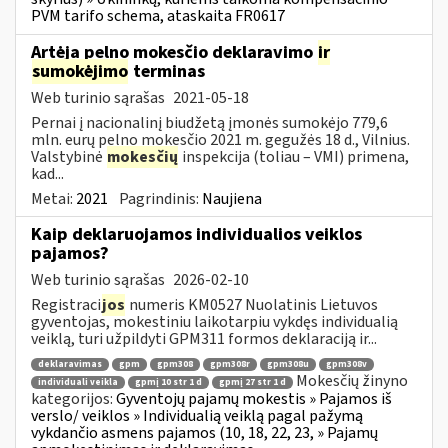
PVM tarifo schema, ataskaita FR0617
Artėja pelno mokesčio deklaravimo
ir
sumokėjimo
terminas
Web turinio sąrašas
2021-05-18
Pernai į nacionalinį biudžetą įmonės sumokėjo 779,6
mln. eurų pelno mokesčio 2021 m. gegužės 18 d., Vilnius.
Valstybinė
mokesčių
inspekcija (toliau – VMI) primena,
kad...
Metai:
2021
Pagrindinis:
Naujiena
Kaip deklaruojamos individualios veiklos
pajamos?
Web turinio sąrašas
2026-02-10
Registraci
jos
numeris KM0527 Nuolatinis Lietuvos
gyventojas, mokestiniu laikotarpiu vykdęs individualią
veiklą, turi užpildyti GPM311 formos deklaraciją ir...
deklaravimas
gpm
gpm308
gpm308r
gpm308u
gpm308v
Mokesčių žinyno
individuali veikla
gpmį 10 str 1 d
gpmį 27 str 1 d
kategorijos:
Gyventojų pajamų mokestis » Pajamos iš
verslo/ veiklos » Individualią veiklą pagal pažymą
vykdančio asmens pajamos (10, 18, 22, 23, » Pajamų