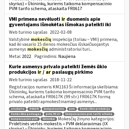
skyrius) » Ūkininkų, kuriems taikoma kompensacinio
PVM tarifo schema, ataskaita FR0617
VMI primena nevėluoti
ir
duomenis apie
gyventojams išmokėtas išmokas pateikti iki
Web turinio sąrašas
2022-02-08
Valstybinė
mokesčių
inspekcija (toliau – VMI) primena,
kad iki vasario 15 dienos mokesčius išskaičiuojantys
asmenys
mokesčių
administratoriui turi...
Metai:
2022
Pagrindinis:
Naujiena
Kurie asmenys privalo pateikti žemės ūkio
produkcijos
ir
/
ar
paslaugų pirkimo
Web turinio sąrašas
2018-11-22
Registracijos numeris KM1163 Ši informacija skelbiama:
Ūkininkų, kuriems taikoma kompensacinio PVM tarifo
schema, ataskaita FR0617K (99 str.) FR0617K formą
privalo pateikti apmokestinamieji asmenys...
ataskaita
fr0617k
kompensacinis
pvm
žemės ūkio produkcija
žemės ūkio paslaugos
pvmį 99 str
kompensacinio pvm tarifo schema
Mokesčių žinyno kategorijos:
kompensacinis pvm
ūkininkai
Pridėtinės vertės mokestis » PVM deklaravimas (IX
skyrius) » Ūkininkų, kuriems taikoma kompensacinio