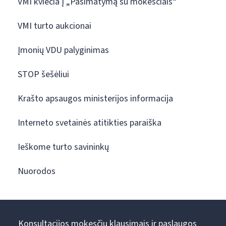
VMI kviečia į „Pasimatymą su mokesčiais“
VMI turto aukcionai
Įmonių VDU palyginimas
STOP šešėliui
Krašto apsaugos ministerijos informacija
Interneto svetainės atitikties paraiška
Ieškome turto savininkų
Nuorodos
Konsultacijos mokesčių klausimais ir paslaugos