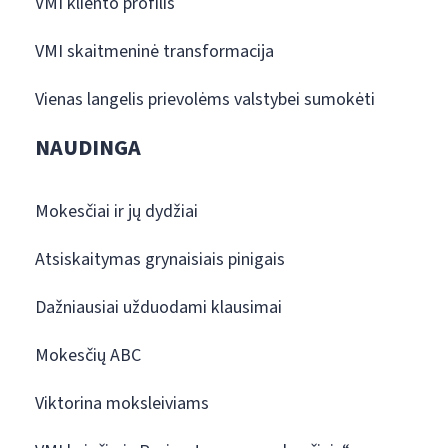
VMI kliento profilis
VMI skaitmeninė transformacija
Vienas langelis prievolėms valstybei sumokėti
NAUDINGA
Mokesčiai ir jų dydžiai
Atsiskaitymas grynaisiais pinigais
Dažniausiai užduodami klausimai
Mokesčių ABC
Viktorina moksleiviams