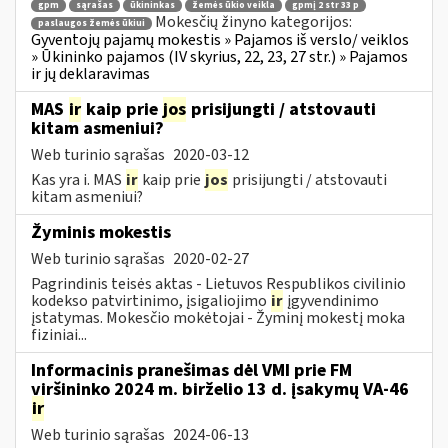
gpm
sąrašas
ūkininkas
žemės ūkio veikla
gpmį 2 str 33 p
Mokesčių žinyno kategorijos:
paslaugos žemės ūkiui
Gyventojų pajamų mokestis » Pajamos iš verslo/ veiklos
» Ūkininko pajamos (IV skyrius, 22, 23, 27 str.) » Pajamos
ir jų deklaravimas
MAS
ir
kaip prie
jos
prisijungti / atstovauti
kitam asmeniui?
Web turinio sąrašas
2020-03-12
Kas yra i. MAS
ir
kaip prie
jos
prisijungti / atstovauti
kitam asmeniui?
Žyminis mokestis
Web turinio sąrašas
2020-02-27
Pagrindinis teisės aktas - Lietuvos Respublikos civilinio
kodekso patvirtinimo, įsigaliojimo
ir
įgyvendinimo
įstatymas. Mokesčio mokėtojai - Žyminį mokestį moka
fiziniai...
Informacinis pranešimas dėl VMI prie FM
viršininko 2024 m. birželio 13 d. įsakymų VA-46
ir
Web turinio sąrašas
2024-06-13