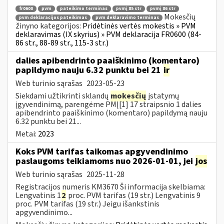
fr0600
pvm
pateikimo terminas
pvmį 85 str
pvmį 86 str
Mokesčių
pvm deklaracijos pateikimas
pvm deklaravimo terminas
žinyno kategorijos:
Pridėtinės vertės mokestis » PVM
deklaravimas (IX skyrius) » PVM deklaracija FR0600 (84-
86 str., 88-89 str., 115-3 str.)
dalies apibendrinto paaiškinimo (komentaro)
papildymo nauju 6.32 punktu bei 21
ir
Web turinio sąrašas
2023-05-23
Siekdami užtikrinti sklandų
mokesčių
įstatymų
įgyvendinimą, parengėme PMĮ[1] 17 straipsnio 1 dalies
apibendrinto paaiškinimo (komentaro) papildymą nauju
6.32 punktu bei 21...
Metai:
2023
Koks PVM tarifas taikomas apgyvendinimo
paslaugoms teikiamoms nuo 2026-01-01, jei
jos
Web turinio sąrašas
2025-11-28
Registracijos numeris KM3670 Ši informacija skelbiama:
Lengvatinis 1
2
proc. PVM tarifas (19 str.) Lengvatinis 9
proc. PVM tarifas (19 str.) Jeigu išankstinis
apgyvendinimo...