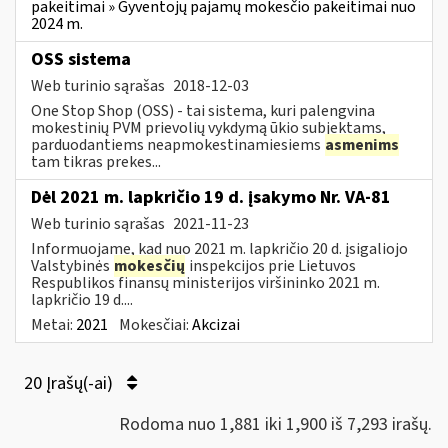
pakeitimai » Gyventojų pajamų mokesčio pakeitimai nuo
2024 m.
OSS sistema
Web turinio sąrašas
2018-12-03
One Stop Shop (OSS) - tai sistema, kuri palengvina
mokestinių PVM prievolių vykdymą ūkio subjektams,
parduodantiems neapmokestinamiesiems
asmenims
tam tikras prekes...
Dėl 2021 m. lapkričio 19 d. įsakymo Nr. VA-81
Web turinio sąrašas
2021-11-23
Informuojame, kad nuo 2021 m. lapkričio 20 d. įsigaliojo
Valstybinės
mokesčių
inspekcijos prie Lietuvos
Respublikos finansų ministerijos viršininko 2021 m.
lapkričio 19 d....
Metai:
2021
Mokesčiai:
Akcizai
20 Įrašų(-ai)
Rodoma nuo 1,881 iki 1,900 iš 7,293 irašų.