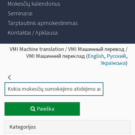
Mokesčių kalendorius
Seminarai
Tarptautinis apmokestinimas
Kontaktai / Apklausa
VMI Machine translation / VMI Машинный перевод /
VMI Машинний переклад (
English
,
Русский
,
Українська
)
Paieška
Kategorijos