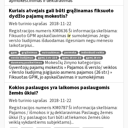
apmokestinimas ir deklaravimas
Kuriais atvejais gali būti grąžinamas fiksuoto
dydžio pajamų mokestis?
Web turinio sąrašas
2018-11-22
Registracijos numeris KM0636 Ši informacija skelbiama:
Fiksuoto GPM apskaičiavimas
ir
sumokėjimas Jeigu
verslo liudijimas išduodamas ilgesniam negu mėnesio
laikotarpiui...
gpm
grąžinimas
nutraukimas
permoka
individuali veikla
verslo liudijimas
gpmį 2 str 22 d
gpmį 10 str 2 d
gpmį 26 str
Mokesčių žinyno kategorijos:
duomenų pasikeitimas
Gyventojų pajamų mokestis » Pajamos iš verslo/ veiklos
» Verslo liudijimą įsigijusio asmens pajamos (26 str.) »
Fiksuotas GPM, jo apskaičiavimas ir sumokėjimas
Kokios paslaugos yra laikomos paslaugomis
žemės ūkiui?
Web turinio sąrašas
2018-11-22
Registracijos numeris KM0787 Ši informacija skelbiama:
Pajamos / išmokos ir jų deklaravimas Paslaugų žemės
ūkiui (t.y. paslaugos turi būti atliekamos žemės ūkio
veiklą vykdantiems subjektams)...