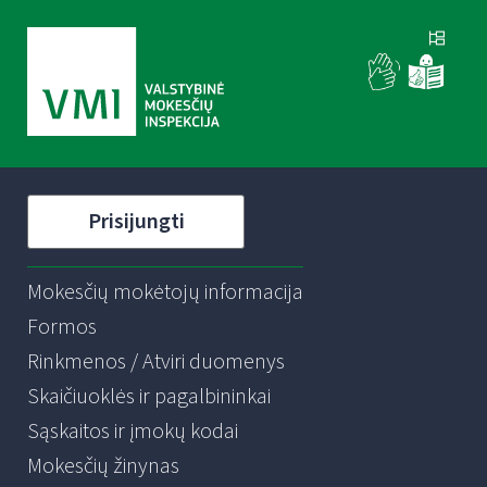
Prisijungti
Mokesčių mokėtojų informacija
Formos
Rinkmenos / Atviri duomenys
Skaičiuoklės ir pagalbininkai
Sąskaitos ir įmokų kodai
Mokesčių žinynas