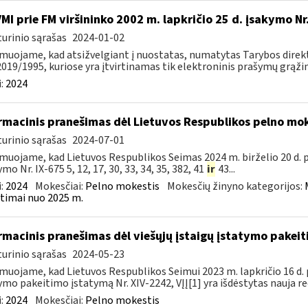
VMI prie FM viršininko 2002 m. lapkričio 25 d. įsakymo N
urinio sąrašas
2024-01-02
muojame, kad atsižvelgiant į nuostatas, numatytas Tarybos direkty
2019/1995, kuriose yra įtvirtinamas tik elektroninis prašymų grąžint
:
2024
rmacinis pranešimas dėl Lietuvos Respublikos pelno mo
urinio sąrašas
2024-07-01
muojame, kad Lietuvos Respublikos Seimas 2024 m. birželio 20 d.
mo Nr. IX-675 5, 12, 17, 30, 33, 34, 35, 382, 41
ir
43...
:
2024
Mokesčiai:
Pelno mokestis
Mokesčių žinyno kategorijos:
timai nuo 2025 m.
rmacinis pranešimas dėl viešųjų įstaigų įstatymo pakei
urinio sąrašas
2024-05-23
muojame, kad Lietuvos Respublikos Seimui 2023 m. lapkričio 16 d. 
ymo pakeitimo įstatymą Nr. XIV-2242, VĮĮ[1] yra išdėstytas nauja red
:
2024
Mokesčiai:
Pelno mokestis