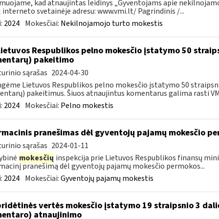
muojame, kad atnaujintas leidinys „Gyventojams apie nekilnojamoj
 interneto svetainėje adresu: www.vmi.lt/ Pagrindinis /...
:
2024
Mokesčiai:
Nekilnojamojo turto mokestis
Lietuvos Respublikos pelno mokesčio įstatymo 50 straip
entarų) pakeitimo
urinio sąrašas
2024-04-30
gėme Lietuvos Respublikos pelno mokesčio įstatymo 50 straipsnio
ntarų) pakeitimus. Šiuos atnaujintus komentarus galima rasti VMI
:
2024
Mokesčiai:
Pelno mokestis
rmacinis pranešimas dėl gyventojų pajamų mokesčio pe
urinio sąrašas
2024-01-11
ybinė
mokesčių
inspekcija prie Lietuvos Respublikos finansų mini
macinį pranešimą dėl gyventojų pajamų mokesčio permokos...
:
2024
Mokesčiai:
Gyventojų pajamų mokestis
pridėtinės vertės mokesčio įstatymo 19 straipsnio 3 dal
entaro) atnaujinimo