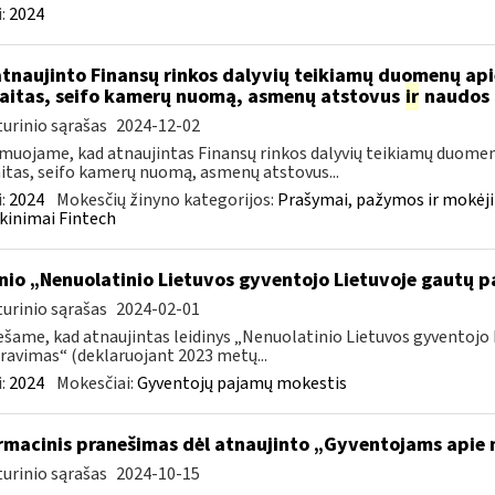
:
2024
atnaujinto Finansų rinkos dalyvių teikiamų duomenų ap
aitas, seifo kamerų nuomą, asmenų atstovus
ir
naudos 
urinio sąrašas
2024-12-02
muojame, kad atnaujintas Finansų rinkos dalyvių teikiamų duomen
itas, seifo kamerų nuomą, asmenų atstovus...
:
2024
Mokesčių žinyno kategorijos:
Prašymai, pažymos ir mokėj
kinimai Fintech
inio „Nenuolatinio Lietuvos gyventojo Lietuvoje gautų
urinio sąrašas
2024-02-01
šame, kad atnaujintas leidinys „Nenuolatinio Lietuvos gyventoj
ravimas“ (deklaruojant 2023 metų...
:
2024
Mokesčiai:
Gyventojų pajamų mokestis
rmacinis pranešimas dėl atnaujinto „Gyventojams apie n
urinio sąrašas
2024-10-15