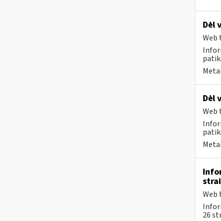
Dėl 
Web t
Infor
patik
Metai
Dėl 
Web t
Infor
patik
Metai
Info
stra
Web t
Info
26 st