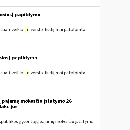
posios) papildymo
duali-veikla-
ir
-verslo-liudijimai patalpinta
osios) papildymo
duali-veikla-
ir
-verslo-liudijimai patalpinta
jų pajamų mokesčio įstatymo 26
dakcijos
Respublikos gyventojų pajamų mokesčio įstatymo