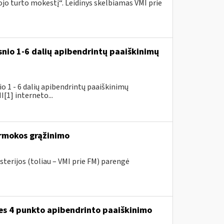
o turto mokestį“. Leidinys skelbiamas VMI prie
snio 1-6 dalių apibendrintų paaiškinimų
 1 - 6 dalių apibendrintų paaiškinimų
[1] interneto...
rmokos grąžinimo
sterijos (toliau – VMI prie FM) parengė
ies 4 punkto apibendrinto paaiškinimo