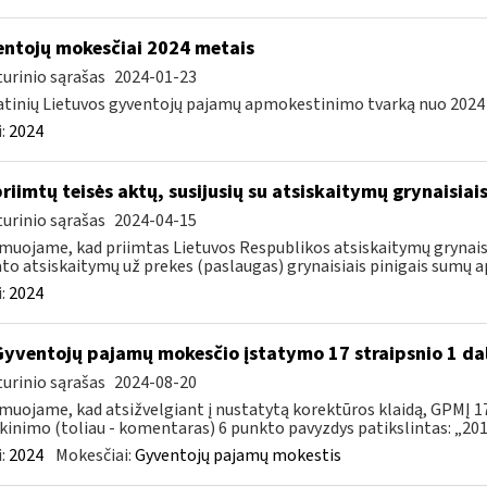
ntojų mokesčiai 2024 metais
urinio sąrašas
2024-01-23
tinių Lietuvos gyventojų pajamų apmokestinimo tvarką nuo 2024 m.
:
2024
priimtų teisės aktų, susijusių su atsiskaitymų grynaisia
urinio sąrašas
2024-04-15
muojame, kad priimtas Lietuvos Respublikos atsiskaitymų grynaisi
to atsiskaitymų už prekes (paslaugas) grynaisiais pinigais sumų ap
:
2024
Gyventojų pajamų mokesčio įstatymo 17 straipsnio 1 da
urinio sąrašas
2024-08-20
muojame, kad atsižvelgiant į nustatytą korektūros klaidą, GPMĮ 17
kinimo (toliau - komentaras) 6 punkto pavyzdys patikslintas: „2015
:
2024
Mokesčiai:
Gyventojų pajamų mokestis