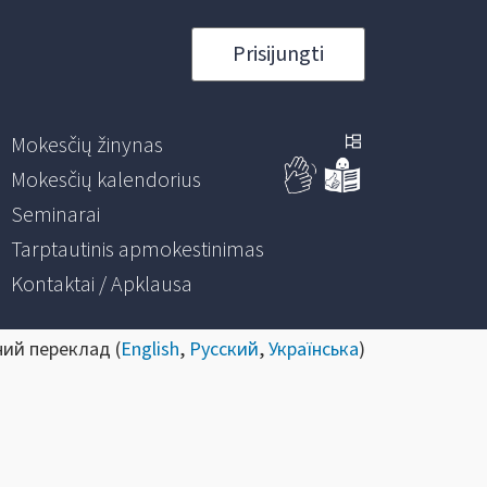
Prisijungti
Mokesčių žinynas
Mokesčių kalendorius
Seminarai
Tarptautinis apmokestinimas
Kontaktai / Apklausa
ний переклад (
English
,
Русский
,
Українська
)