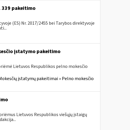
r. 339 pakeitimo
voje (ES) Nr. 2017/2455 bei Tarybos direktyvoje
i...
kesčio įstatymo pakeitimo
 priėmė Lietuvos Respublikos pelno mokesčio
Mokesčių įstatymų pakeitimai » Pelno mokesčio
timo
priėmus Lietuvos Respublikos viešųjų įstaigų
akcija...