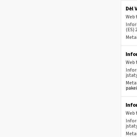
Dėl 
Web t
Infor
(ES) 
Metai
Info
Web t
Infor
įstaty
Metai
pakei
Info
Web t
Infor
įstat
Metai