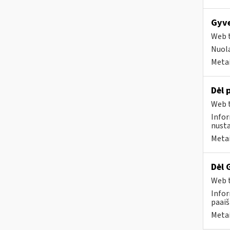
Gyve
Web t
Nuola
Metai
Dėl 
Web t
Infor
nusta
Metai
Dėl 
Web t
Infor
paaiš
Metai