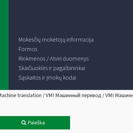
Mokesčių mokėtojų informacija
Formos
Rinkmenos / Atviri duomenys
Skaičiuoklės ir pagalbininkai
Sąskaitos ir įmokų kodai
Machine translation / VMI Машинный перевод / VMI Машин
Paieška