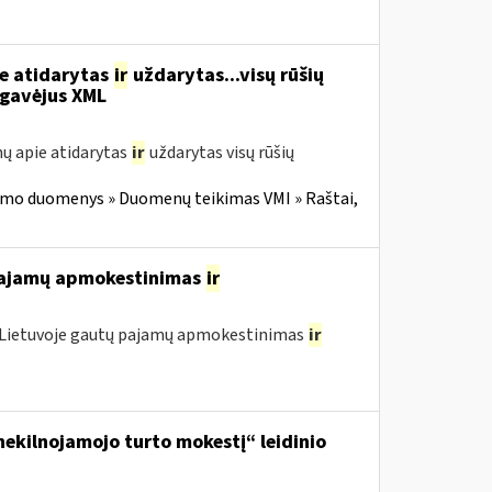
ie atidarytas
ir
uždarytas...visų rūšių
gavėjus XML
ų apie atidarytas
ir
uždarytas visų rūšių
imo duomenys » Duomenų teikimas VMI » Raštai,
 pajamų apmokestinimas
ir
o Lietuvoje gautų pajamų apmokestinimas
ir
ekilnojamojo turto mokestį“ leidinio