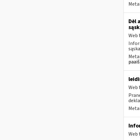
Metai
Dėl 
sąsk
Web t
Infor
sąska
Metai
paaiš
leid
Web t
Prane
dekla
Metai
Info
Web t