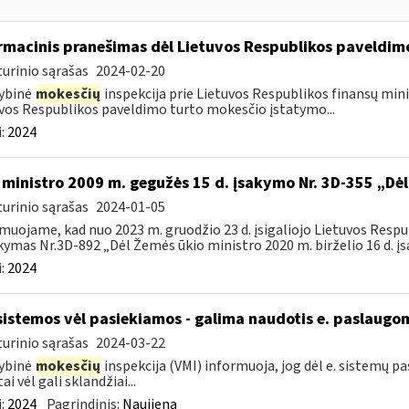
rmacinis pranešimas dėl Lietuvos Respublikos paveldi
urinio sąrašas
2024-02-20
ybinė
mokesčių
inspekcija prie Lietuvos Respublikos finansų minis
vos Respublikos paveldimo turto mokesčio įstatymo...
:
2024
 ministro 2009 m. gegužės 15 d. įsakymo Nr. 3D-355 „Dė
urinio sąrašas
2024-01-05
muojame, kad nuo 2023 m. gruodžio 23 d. įsigaliojo Lietuvos Resp
akymas Nr.3D-892 „Dėl Žemės ūkio ministro 2020 m. birželio 16 d. įs
:
2024
sistemos vėl pasiekiamos - galima naudotis e. paslaugo
urinio sąrašas
2024-03-22
ybinė
mokesčių
inspekcija (VMI) informuoja, jog dėl e. sistemų 
ai vėl gali sklandžiai...
:
2024
Pagrindinis:
Naujiena