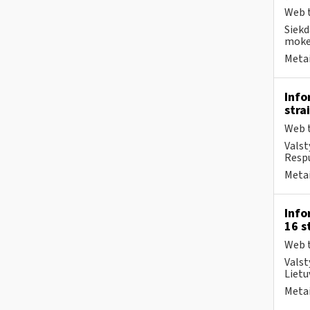
Web t
Siekd
mokes
Metai
Info
stra
Web t
Valst
Respu
Metai
Info
16 s
Web t
Valst
Lietu
Metai