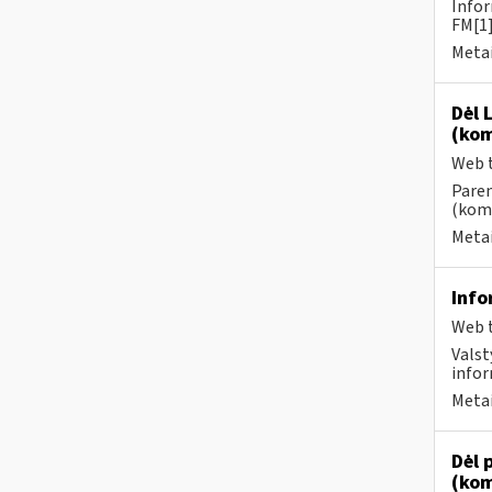
Infor
FM[1]
Metai
Dėl 
(kom
Web t
Paren
(kome
Metai
Info
Web t
Valst
infor
Metai
Dėl 
(kom