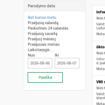
Parodymo data
Info
Bet kuriuo metu
Web t
Praėjusią valandą
Valst
Paskutines 24 valandas
Lietu
Praėjusią savaitę
Metai
Praėjusį mėnesį
Praėjusiais metais
ūkio
Laikotarpyje…
Web t
Nuo
Iki
Infor
d. įs
Metai
Paieška
VMI 
Web t
Valst
klient
Metai