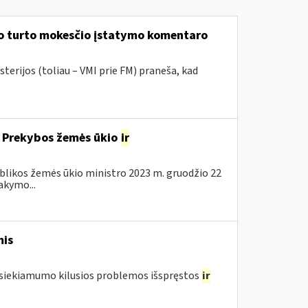
mo turto mokesčio įstatymo komentaro
terijos (toliau – VMI prie FM) praneša, kad
l Prekybos žemės ūkio
ir
ublikos žemės ūkio ministro 2023 m. gruodžio 22
akymo...
mis
pasiekiamumo kilusios problemos išspręstos
ir