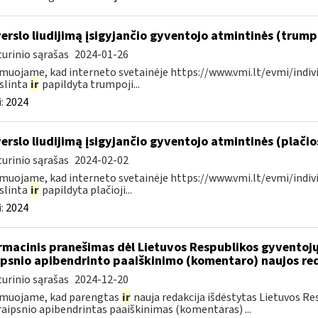
verslo liudijimą įsigyjančio gyventojo atmintinės (trum
urinio sąrašas
2024-01-26
muojame, kad interneto svetainėje https://www.vmi.lt/evmi/indivi
slinta
ir
papildyta trumpoji...
:
2024
verslo liudijimą įsigyjančio gyventojo atmintinės (plači
urinio sąrašas
2024-02-02
muojame, kad interneto svetainėje https://www.vmi.lt/evmi/indivi
slinta
ir
papildyta plačioji...
:
2024
rmacinis pranešimas dėl Lietuvos Respublikos gyvento
ipsnio apibendrinto paaiškinimo (komentaro) naujos re
urinio sąrašas
2024-12-20
rmuojame, kad parengtas
ir
nauja redakcija išdėstytas Lietuvos 
raipsnio apibendrintas paaiškinimas (komentaras) ...