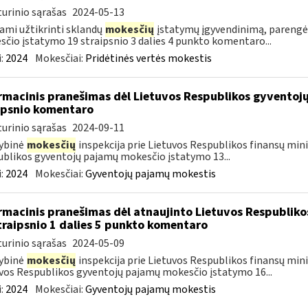
urinio sąrašas
2024-05-13
ami užtikrinti sklandų
mokesčių
įstatymų įgyvendinimą, parengė
čio įstatymo 19 straipsnio 3 dalies 4 punkto komentaro...
:
2024
Mokesčiai:
Pridėtinės vertės mokestis
rmacinis pranešimas dėl Lietuvos Respublikos gyvento
ipsnio komentaro
urinio sąrašas
2024-09-11
ybinė
mokesčių
inspekcija prie Lietuvos Respublikos finansų mini
blikos gyventojų pajamų mokesčio įstatymo 13...
:
2024
Mokesčiai:
Gyventojų pajamų mokestis
rmacinis pranešimas dėl atnaujinto Lietuvos Respublik
traipsnio 1 dalies 5 punkto komentaro
urinio sąrašas
2024-05-09
ybinė
mokesčių
inspekcija prie Lietuvos Respublikos finansų minis
vos Respublikos gyventojų pajamų mokesčio įstatymo 16...
:
2024
Mokesčiai:
Gyventojų pajamų mokestis