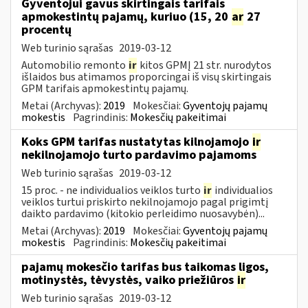
Gyventojui gavus skirtingais tarifais
apmokestintų pajamų, kuriuo (15, 20
ar
27
procentų
Web turinio sąrašas
2019-03-12
Automobilio remonto
ir
kitos GPMĮ 21 str. nurodytos
išlaidos bus atimamos proporcingai iš visų skirtingais
GPM tarifais apmokestintų pajamų.
Metai (Archyvas):
2019
Mokesčiai:
Gyventojų pajamų
mokestis
Pagrindinis:
Mokesčių pakeitimai
Koks GPM tarifas nustatytas kilnojamojo
ir
nekilnojamojo turto pardavimo pajamoms
Web turinio sąrašas
2019-03-12
15 proc. - ne individualios veiklos turto
ir
individualios
veiklos turtui priskirto nekilnojamojo pagal prigimtį
daikto pardavimo (kitokio perleidimo nuosavybėn)...
Metai (Archyvas):
2019
Mokesčiai:
Gyventojų pajamų
mokestis
Pagrindinis:
Mokesčių pakeitimai
pajamų mokesčio tarifas bus taikomas ligos,
motinystės, tėvystės, vaiko priežiūros
ir
Web turinio sąrašas
2019-03-12