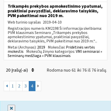
Trikampės prekybos apmokestinimo ypatumai,
praktiniai pavyzdžiai, deklaravimo taisyklės,
PVM pakeitimai nuo 2019 m.
Web turinio sąrašas
2019-04-10
Registracijos numeris KM2198 Ši informacija skelbiama:
PVM klausimais Seminaro „Trikampės prekybos
apmokestinimo ypatumai, praktiniai pavyzdžiai,
deklaravimo taisyklės, PVM pakeitimai nuo 2019 m.“...
Metai (Archyvas):
2019
Mokesčiai:
Pridėtinės vertės
mokestis
Mokesčių žinyno kategorijos:
VMI seminarai »
Seminarų medžiaga » PVM klausimais
20 Įrašų(-ai)
Rodoma nuo 61 iki 76 iš 76 irašų.
1
2
3
4
Uždaryti