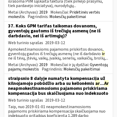
išrašoma PVM sąskaita faktūra (tiek pirkėjo prašymu,
tiek pardavėjo iniciatyva), nurodytųjų...
Metai (Archyvas):
2019
Mokesčiai:
Pridėtinės vertės
mokestis
Pagrindinis:
Mokesčių pakeitimai
37. Koks GPM tarifas taikomas dovanoms,
gyventojų gautoms iš trečiųjų asmenų (ne iš
darbdavio, nei iš artimųjų)?
Web turinio sąrašas
2019-03-12
Apmokestinamosioms pajamoms priskirtos dovanos,
gyventojų gautos iš trečiųjų asmenų (ne iš darbdavio
ir
ne iš tėvų, įtėvių, vaikų, įvaikių, senelių, vaikaičių, brolių,...
Metai (Archyvas):
2019
Mokesčiai ir jų dydžiai:
Gyventojų
pajamų mokestis
Pagrindinis:
Mokesčių pakeitimai
straipsnio 8 dalyje numatyta kompensacija už
kilnojamojo pobūdžio arba su kelionėmis
ar
...
Ar
neapmokestinamosioms pajamoms priskiriama
kompensacija bus skaičiuojama nuo indeksuoto
Web turinio sąrašas
2019-03-12
Taip, nuo 2019-01-01 neapmokestinamosioms
pajamoms priskiriama kompensacija skaičiuojama nuo
indeksuoto pritaikius koeficientą 1,289 darbo