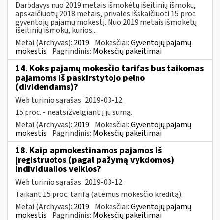
Darbdavys nuo 2019 metais išmokėtų išeitinių išmokų,
apskaičiuotų 2018 metais, privalės išskaičiuoti 15 proc.
gyventojų pajamų mokestį. Nuo 2019 metais išmokėtų
išeitinių išmokų, kurios...
Metai (Archyvas):
2019
Mokesčiai:
Gyventojų pajamų
mokestis
Pagrindinis:
Mokesčių pakeitimai
14. Koks pajamų mokesčio tarifas bus taikomas
pajamoms iš paskirstytojo pelno
(dividendams)?
Web turinio sąrašas
2019-03-12
15 proc. - neatsižvelgiant į jų sumą.
Metai (Archyvas):
2019
Mokesčiai:
Gyventojų pajamų
mokestis
Pagrindinis:
Mokesčių pakeitimai
18. Kaip apmokestinamos pajamos iš
įregistruotos (pagal pažymą vykdomos)
individualios veiklos?
Web turinio sąrašas
2019-03-12
Taikant 15 proc. tarifą (atėmus mokesčio kreditą).
Metai (Archyvas):
2019
Mokesčiai:
Gyventojų pajamų
mokestis
Pagrindinis:
Mokesčių pakeitimai