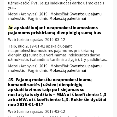
užmokesčio. Pvz., jeigu indeksuotas darbo užmokestis
yra...
Metai (Archyvas):
2019
Mokesčiai:
Gyventojų pajamų
mokestis
Pagrindinis:
Mokesčių pakeitimai
Ar
apskaičiuojant neapmokestinamosioms
pajamoms priskiriamą dienpinigių sumą bus
Web turinio sąrašas
2019-03-12
Taip, nuo 2019-01-01 apskaičiuojant
neapmokestinamosioms pajamoms priskiriamą
dienpinigių sumą bus vertinamas indeksuotas darbo
užmokestis (valandinis tarifinis atlygis), t. y. padidintas...
Metai (Archyvas):
2019
Mokesčiai:
Gyventojų pajamų
mokestis
Pagrindinis:
Mokesčių pakeitimai
45. Pajamų mokesčiu neapmokestinamų
komandiruotės į užsienį dienpinigių
apskaičiavimas taip pat siejamas su
nustatytais dydžiais – MMA x iš koeficiento 1,3
arba MVA x iš koeficiento 1,3. Kokie šie dydžiai
nuo 2019-01-01?
Web turinio sąrašas
2019-03-12