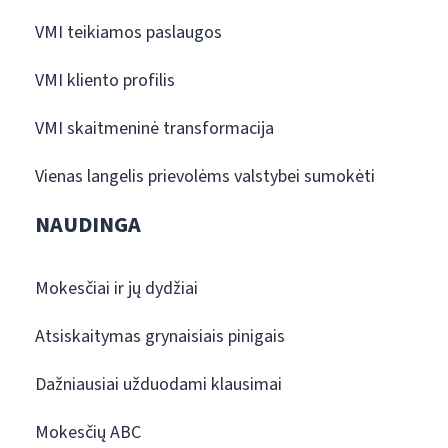
VMI teikiamos paslaugos
VMI kliento profilis
VMI skaitmeninė transformacija
Vienas langelis prievolėms valstybei sumokėti
NAUDINGA
Mokesčiai ir jų dydžiai
Atsiskaitymas grynaisiais pinigais
Dažniausiai užduodami klausimai
Mokesčių ABC