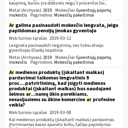
kaupimą, kurios yra didesnės negu 3 procentai šio...
Metai (Archyvas):
2019
Mokesčiai:
Gyventojų pajamų
mokestis
Pagrindinis:
Mokesčių pakeitimai
Ar
galima pasinaudoti mokesčio lengvata, jeigu
papildomas pensijų įmokas gyventojo
Web turinio sąrašas
2019-03-12
Lengvata pasinaudoti negalima, nes tokiu atveju
gyventojas išlaidų nepatiria.
Metai (Archyvas):
2019
Mokesčiai:
Gyventojų pajamų
mokestis
Pagrindinis:
Mokesčių pakeitimai
Ar
medienos produktų (įskaitant malkas)
pardavimui taikomas lengvatinis 9
proc....patvirtinimą, kad įsigyti medienos
produktai (įskaitant malkas) bus naudojami
šeimos
ar
...namų ūkio poreikiams,
nesusijusiems su ūkine komercine
ar
profesine
veikla?
Web turinio sąrašas
2019-03-08
Kai medienos produktų (įskaitant malkas) pardavimas
įforminamas kasos aparato kvitu, tačiau papildomai