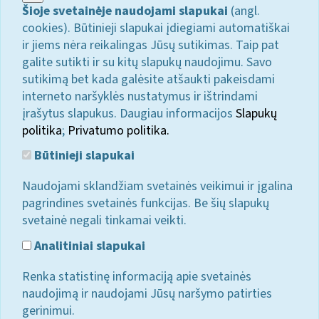
Šioje svetainėje naudojami slapukai
(angl.
cookies). Būtinieji slapukai įdiegiami automatiškai
ir jiems nėra reikalingas Jūsų sutikimas. Taip pat
galite sutikti ir su kitų slapukų naudojimu. Savo
sutikimą bet kada galėsite atšaukti pakeisdami
interneto naršyklės nustatymus ir ištrindami
įrašytus slapukus. Daugiau informacijos
Slapukų
politika
;
Privatumo politika.
Būtinieji slapukai
Naudojami sklandžiam svetainės veikimui ir įgalina
pagrindines svetainės funkcijas. Be šių slapukų
svetainė negali tinkamai veikti.
Analitiniai slapukai
Renka statistinę informaciją apie svetainės
naudojimą ir naudojami Jūsų naršymo patirties
gerinimui.