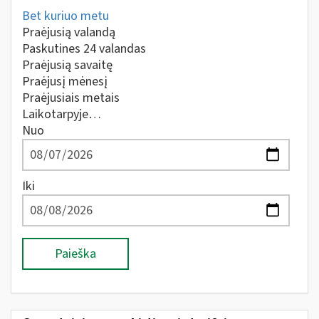
Bet kuriuo metu
Praėjusią valandą
Paskutines 24 valandas
Praėjusią savaitę
Praėjusį mėnesį
Praėjusiais metais
Laikotarpyje…
Nuo
Iki
Paieška