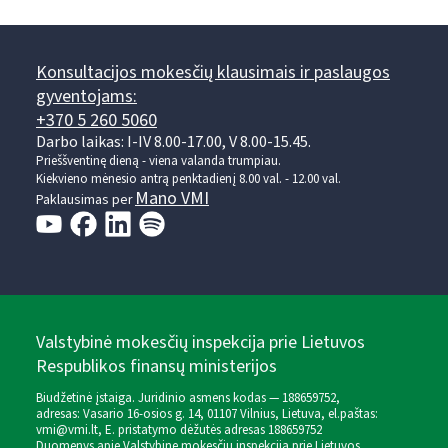
Konsultacijos mokesčių klausimais ir paslaugos
gyventojams:
+370 5 260 5060
Darbo laikas: I-IV 8.00-17.00, V 8.00-15.45.
Prieššventinę dieną - viena valanda trumpiau.
Kiekvieno mėnesio antrą penktadienį 8.00 val. - 12.00 val.
Mano VMI
Paklausimas per
Valstybinė mokesčių inspekcija prie Lietuvos
Respublikos finansų ministerijos
Biudžetinė įstaiga. Juridinio asmens kodas — 188659752,
adresas: Vasario 16-osios g. 14, 01107 Vilnius, Lietuva, el.paštas:
vmi@vmi.lt
, E. pristatymo dėžutės adresas 188659752
Duomenys apie Valstybinę mokesčių inspekciją prie Lietuvos