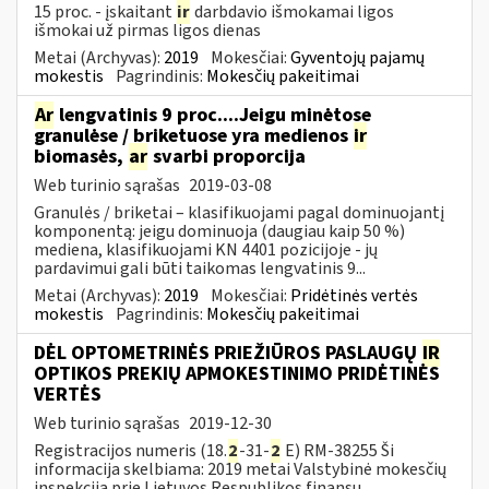
15 proc. - įskaitant
ir
darbdavio išmokamai ligos
išmokai už pirmas ligos dienas
Metai (Archyvas):
2019
Mokesčiai:
Gyventojų pajamų
mokestis
Pagrindinis:
Mokesčių pakeitimai
Ar
lengvatinis 9 proc....Jeigu minėtose
granulėse / briketuose yra medienos
ir
biomasės,
ar
svarbi proporcija
Web turinio sąrašas
2019-03-08
Granulės / briketai – klasifikuojami pagal dominuojantį
komponentą: jeigu dominuoja (daugiau kaip 50 %)
mediena, klasifikuojami KN 4401 pozicijoje - jų
pardavimui gali būti taikomas lengvatinis 9...
Metai (Archyvas):
2019
Mokesčiai:
Pridėtinės vertės
mokestis
Pagrindinis:
Mokesčių pakeitimai
DĖL OPTOMETRINĖS PRIEŽIŪROS PASLAUGŲ
IR
OPTIKOS PREKIŲ APMOKESTINIMO PRIDĖTINĖS
VERTĖS
Web turinio sąrašas
2019-12-30
Registracijos numeris (18.
2
-31-
2
E) RM-38255 Ši
informacija skelbiama: 2019 metai Valstybinė mokesčių
inspekcija prie Lietuvos Respublikos finansų...