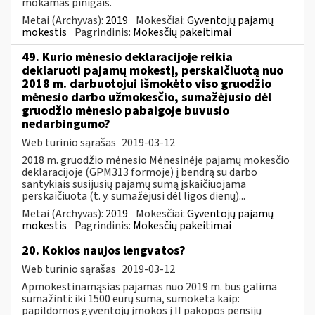
mokamas pinigais.
Metai (Archyvas):
2019
Mokesčiai:
Gyventojų pajamų
mokestis
Pagrindinis:
Mokesčių pakeitimai
49. Kurio mėnesio deklaracijoje reikia
deklaruoti pajamų mokestį, perskaičiuotą nuo
2018 m. darbuotojui išmokėto viso gruodžio
mėnesio darbo užmokesčio, sumažėjusio dėl
gruodžio mėnesio pabaigoje buvusio
nedarbingumo?
Web turinio sąrašas
2019-03-12
2018 m. gruodžio mėnesio Mėnesinėje pajamų mokesčio
deklaracijoje (GPM313 formoje) į bendrą su darbo
santykiais susijusių pajamų sumą įskaičiuojama
perskaičiuota (t. y. sumažėjusi dėl ligos dienų)...
Metai (Archyvas):
2019
Mokesčiai:
Gyventojų pajamų
mokestis
Pagrindinis:
Mokesčių pakeitimai
20. Kokios naujos lengvatos?
Web turinio sąrašas
2019-03-12
Apmokestinamąsias pajamas nuo 2019 m. bus galima
sumažinti: iki 1500 eurų suma, sumokėta kaip:
papildomos gyventojų įmokos į II pakopos pensijų