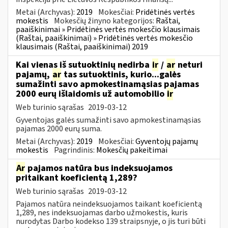
Metai (Archyvas):
2019
Mokesčiai:
Pridėtinės vertės
mokestis
Mokesčių žinyno kategorijos:
Raštai,
paaiškinimai » Pridėtinės vertės mokesčio klausimais
(Raštai, paaiškinimai) » Pridėtinės vertės mokesčio
klausimais (Raštai, paaiškinimai) 2019
Kai vienas iš sutuoktinių nedirba
ir
/
ar
neturi
pajamų,
ar
tas sutuoktinis, kurio...galės
sumažinti savo apmokestinamąsias pajamas
2000 eurų išlaidomis už automobilio
ir
Web turinio sąrašas
2019-03-12
Gyventojas galės sumažinti savo apmokestinamąsias
pajamas 2000 eurų suma.
Metai (Archyvas):
2019
Mokesčiai:
Gyventojų pajamų
mokestis
Pagrindinis:
Mokesčių pakeitimai
Ar
pajamos natūra bus indeksuojamos
pritaikant koeficientą 1,289?
Web turinio sąrašas
2019-03-12
Pajamos natūra neindeksuojamos taikant koeficientą
1,289, nes indeksuojamas darbo užmokestis, kuris
nurodytas Darbo kodekso 139 straipsnyje, o jis turi būti