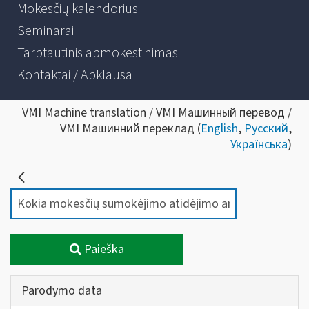
Mokesčių kalendorius
Seminarai
Tarptautinis apmokestinimas
Kontaktai / Apklausa
VMI Machine translation / VMI Машинный перевод /
VMI Машинний переклад (
English
,
Русский
,
Українська
)
Paieška
Parodymo data