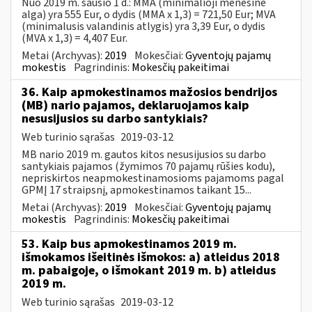
Nuo 2019 m. sausio 1 d.: MMA (minimalioji mėnesinė
alga) yra 555 Eur, o dydis (MMA x 1,3) = 721,50 Eur; MVA
(minimalusis valandinis atlygis) yra 3,39 Eur, o dydis
(MVA x 1,3) = 4,407 Eur.
Metai (Archyvas):
2019
Mokesčiai:
Gyventojų pajamų
mokestis
Pagrindinis:
Mokesčių pakeitimai
36. Kaip apmokestinamos mažosios bendrijos
(MB) nario pajamos, deklaruojamos kaip
nesusijusios su darbo santykiais?
Web turinio sąrašas
2019-03-12
MB nario 2019 m. gautos kitos nesusijusios su darbo
santykiais pajamos (žymimos 70 pajamų rūšies kodu),
nepriskirtos neapmokestinamosioms pajamoms pagal
GPMĮ 17 straipsnį, apmokestinamos taikant 15...
Metai (Archyvas):
2019
Mokesčiai:
Gyventojų pajamų
mokestis
Pagrindinis:
Mokesčių pakeitimai
53. Kaip bus apmokestinamos 2019 m.
išmokamos išeitinės išmokos: a) atleidus 2018
m. pabaigoje, o išmokant 2019 m. b) atleidus
2019 m.
Web turinio sąrašas
2019-03-12