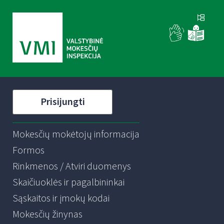
Prisijungti
Mokesčių mokėtojų informacija
Formos
Rinkmenos / Atviri duomenys
Skaičiuoklės ir pagalbininkai
Sąskaitos ir įmokų kodai
Mokesčių žinynas