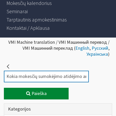
Mokesčių kalendorius
Seminarai
Tarptautinis apmokestinimas
Kontaktai / Apklausa
VMI Machine translation / VMI Машинный перевод /
VMI Машинний переклад (
English
,
Русский
,
Українська
)
Paieška
Kategorijos