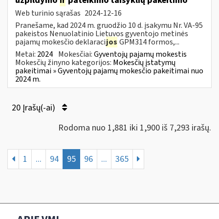
užpildymo
ir
pateikimo taisyklių pakeitimo
Web turinio sąrašas
2024-12-16
Pranešame, kad 2024 m. gruodžio 10 d. įsakymu Nr. VA-95
pakeistos Nenuolatinio Lietuvos gyventojo metinės
pajamų mokesčio deklaraci
jos
GPM314 formos,...
Metai:
2024
Mokesčiai:
Gyventojų pajamų mokestis
Mokesčių žinyno kategorijos:
Mokesčių įstatymų
pakeitimai » Gyventojų pajamų mokesčio pakeitimai nuo
2024 m.
20 Įrašų(-ai)
Rodoma nuo 1,881 iki 1,900 iš 7,293 irašų.
1
...
94
95
96
...
365