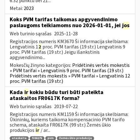
6.32 punktu bei 21...
Metai:
2023
Koks PVM tarifas taikomas apgyvendinimo
paslaugoms teikiamoms nuo 2026-01-01, jei
jos
Web turinio sąrašas
2025-11-28
Registracijos numeris KM3670 Ši informacija skelbiama:
Lengvatinis 1
2
proc. PVM tarifas (19 str.) Lengvatinis 9
proc. PVM tarifas (19 str.) Jeigu išankstinis
apgyvendinimo...
Mokesčių žinyno kategorijos:
Pridėtinės vertės mokestis
» PVM tarifai » Lengvatinis 9 proc. PVM tarifas (19 str.)
Pridėtinės vertės mokestis » PVM tarifai » Lengvatinis 12
proc. PVM tarifas (19 str.)
Kada
ir
kokiu būdu turi būti pateikta
ataskaitos FR0617K forma?
Web turinio sąrašas
2019-07-22
Registracijos numeris KM1159 Ši informacija skelbiama:
Ūkininkų, kuriems taikoma kompensacinio PVM tarifo
schema, ataskaita FR0617K (99 str.) Žemės ūkio
produkcijos
ir
/ ar...
ataskaita
fr0617k
pvm
žemės ūkio produkcija