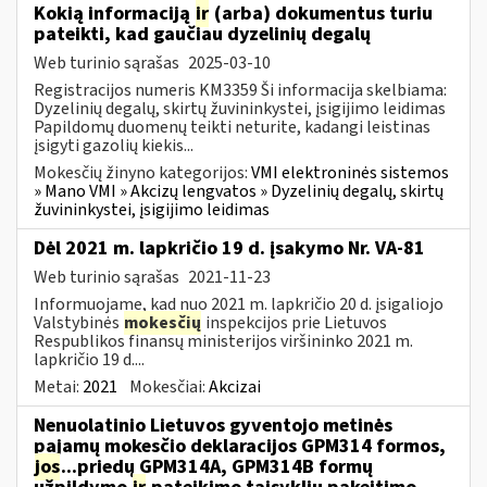
Kokią informaciją
ir
(arba) dokumentus turiu
pateikti, kad gaučiau dyzelinių degalų
Web turinio sąrašas
2025-03-10
Registracijos numeris KM3359 Ši informacija skelbiama:
Dyzelinių degalų, skirtų žuvininkystei, įsigijimo leidimas
Papildomų duomenų teikti neturite, kadangi leistinas
įsigyti gazolių kiekis...
Mokesčių žinyno kategorijos:
VMI elektroninės sistemos
» Mano VMI » Akcizų lengvatos » Dyzelinių degalų, skirtų
žuvininkystei, įsigijimo leidimas
Dėl 2021 m. lapkričio 19 d. įsakymo Nr. VA-81
Web turinio sąrašas
2021-11-23
Informuojame, kad nuo 2021 m. lapkričio 20 d. įsigaliojo
Valstybinės
mokesčių
inspekcijos prie Lietuvos
Respublikos finansų ministerijos viršininko 2021 m.
lapkričio 19 d....
Metai:
2021
Mokesčiai:
Akcizai
Nenuolatinio Lietuvos gyventojo metinės
pajamų mokesčio deklaracijos GPM314 formos,
jos
...priedų GPM314A, GPM314B formų