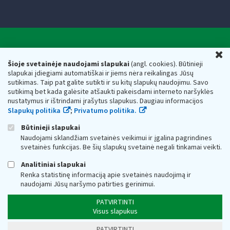
Valstybinė mokesčių inspekcija prie Lietuvos
U
Respublikos finansų ministerijos
Šioje svetainėje naudojami slapukai
(angl. cookies). Būtinieji
slapukai įdiegiami automatiškai ir jiems nėra reikalingas Jūsų
Biudžetinė įstaiga. Juridinio asmens kodas — 188659752,
sutikimas. Taip pat galite sutikti ir su kitų slapukų naudojimu. Savo
adresas: Vasario 16-osios g. 14, 01107 Vilnius, Lietuva, el.paštas:
sutikimą bet kada galėsite atšaukti pakeisdami interneto naršyklės
vmi@vmi.lt
, E. pristatymo dėžutės adresas 188659752
nustatymus ir ištrindami įrašytus slapukus. Daugiau informacijos
Duomenys apie Valstybinę mokesčių inspekciją prie Lietuvos
Slapukų politika
;
Privatumo politika.
Respublikos finansų ministerijos kaupiami ir saugomi Juridinių
asmenų registre
Būtinieji slapukai
Naudojami sklandžiam svetainės veikimui ir įgalina pagrindines
svetainės funkcijas. Be šių slapukų svetainė negali tinkamai veikti.
Analitiniai slapukai
Renka statistinę informaciją apie svetainės naudojimą ir
naudojami Jūsų naršymo patirties gerinimui.
PATVIRTINTI
Visus slapukus
PATVIRTINTI