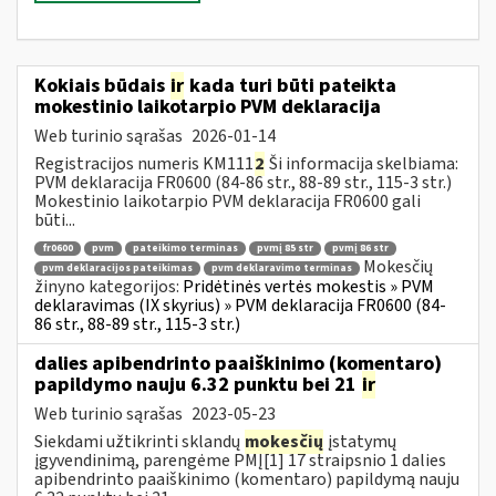
Kokiais būdais
ir
kada turi būti pateikta
mokestinio laikotarpio PVM deklaracija
Web turinio sąrašas
2026-01-14
Registracijos numeris KM111
2
Ši informacija skelbiama:
PVM deklaracija FR0600 (84-86 str., 88-89 str., 115-3 str.)
Mokestinio laikotarpio PVM deklaracija FR0600 gali
būti...
fr0600
pvm
pateikimo terminas
pvmį 85 str
pvmį 86 str
Mokesčių
pvm deklaracijos pateikimas
pvm deklaravimo terminas
žinyno kategorijos:
Pridėtinės vertės mokestis » PVM
deklaravimas (IX skyrius) » PVM deklaracija FR0600 (84-
86 str., 88-89 str., 115-3 str.)
dalies apibendrinto paaiškinimo (komentaro)
papildymo nauju 6.32 punktu bei 21
ir
Web turinio sąrašas
2023-05-23
Siekdami užtikrinti sklandų
mokesčių
įstatymų
įgyvendinimą, parengėme PMĮ[1] 17 straipsnio 1 dalies
apibendrinto paaiškinimo (komentaro) papildymą nauju