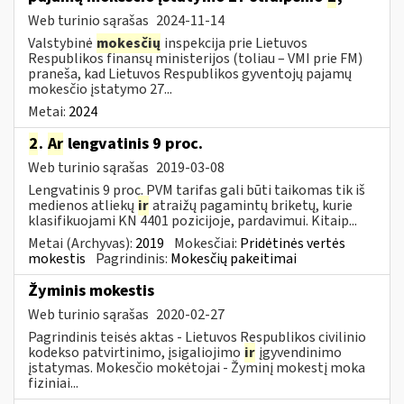
Web turinio sąrašas
2024-11-14
Valstybinė
mokesčių
inspekcija prie Lietuvos
Respublikos finansų ministerijos (toliau – VMI prie FM)
praneša, kad Lietuvos Respublikos gyventojų pajamų
mokesčio įstatymo 27...
Metai:
2024
2
.
Ar
lengvatinis 9 proc.
Web turinio sąrašas
2019-03-08
Lengvatinis 9 proc. PVM tarifas gali būti taikomas tik iš
medienos atliekų
ir
atraižų pagamintų briketų, kurie
klasifikuojami KN 4401 pozicijoje, pardavimui. Kitaip...
Metai (Archyvas):
2019
Mokesčiai:
Pridėtinės vertės
mokestis
Pagrindinis:
Mokesčių pakeitimai
Žyminis mokestis
Web turinio sąrašas
2020-02-27
Pagrindinis teisės aktas - Lietuvos Respublikos civilinio
kodekso patvirtinimo, įsigaliojimo
ir
įgyvendinimo
įstatymas. Mokesčio mokėtojai - Žyminį mokestį moka
fiziniai...