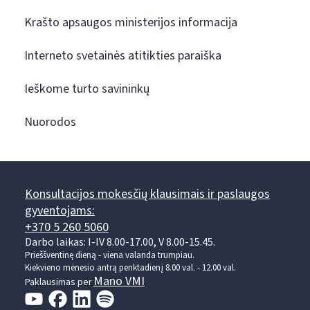
Krašto apsaugos ministerijos informacija
Interneto svetainės atitikties paraiška
Ieškome turto savininkų
Nuorodos
Konsultacijos mokesčių klausimais ir paslaugos
gyventojams:
+370 5 260 5060
Darbo laikas: I-IV 8.00-17.00, V 8.00-15.45.
Prieššventinę dieną - viena valanda trumpiau.
Kiekvieno mėnesio antrą penktadienį 8.00 val. - 12.00 val.
Mano VMI
Paklausimas per