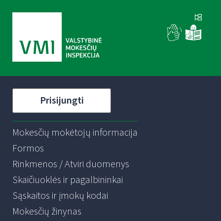
Prisijungti
Mokesčių mokėtojų informacija
Formos
Rinkmenos / Atviri duomenys
Skaičiuoklės ir pagalbininkai
Sąskaitos ir įmokų kodai
Mokesčių žinynas