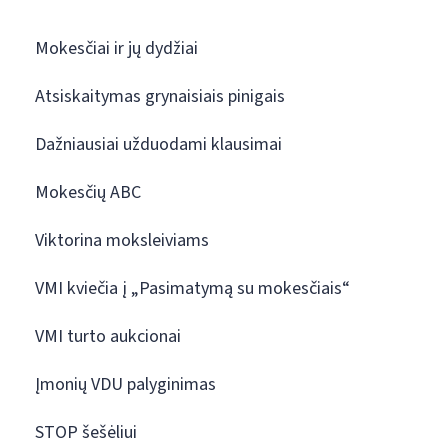
Mokesčiai ir jų dydžiai
Atsiskaitymas grynaisiais pinigais
Dažniausiai užduodami klausimai
Mokesčių ABC
Viktorina moksleiviams
VMI kviečia į „Pasimatymą su mokesčiais“
VMI turto aukcionai
Įmonių VDU palyginimas
STOP šešėliui