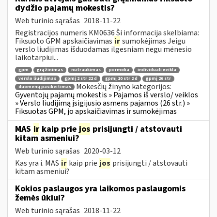
dydžio pajamų mokestis?
Web turinio sąrašas
2018-11-22
Registracijos numeris KM0636 Ši informacija skelbiama:
Fiksuoto GPM apskaičiavimas
ir
sumokėjimas Jeigu
verslo liudijimas išduodamas ilgesniam negu mėnesio
laikotarpiui...
gpm
grąžinimas
nutraukimas
permoka
individuali veikla
verslo liudijimas
gpmį 2 str 22 d
gpmį 10 str 2 d
gpmį 26 str
Mokesčių žinyno kategorijos:
duomenų pasikeitimas
Gyventojų pajamų mokestis » Pajamos iš verslo/ veiklos
» Verslo liudijimą įsigijusio asmens pajamos (26 str.) »
Fiksuotas GPM, jo apskaičiavimas ir sumokėjimas
MAS
ir
kaip prie
jos
prisijungti / atstovauti
kitam asmeniui?
Web turinio sąrašas
2020-03-12
Kas yra i. MAS
ir
kaip prie
jos
prisijungti / atstovauti
kitam asmeniui?
Kokios paslaugos yra laikomos paslaugomis
žemės ūkiui?
Web turinio sąrašas
2018-11-22