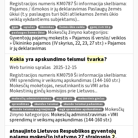
Registracijos numeris KM0787 Ši informacija skelbiama:
Pajamos / išmokos ir jų deklaravimas Paslaugų žemės
ūkiui (t.y. paslaugos turi būti atliekamos žemės ūkio
veiklą vykdantiems subjektams)...
gpm
sąrašas
ūkininkas
žemės ūkio veikla
gpmį 2 str 33 p
Mokesčių žinyno kategorijos:
paslaugos žemės ūkiui
Gyventojų pajamų mokestis » Pajamos iš verslo/ veiklos
» Ūkininko pajamos (IV skyrius, 22, 23, 27 str.) » Pajamos
ir jų deklaravimas
Kokia
yra apskundimo teismui
tvarka
?
Web turinio sąrašas
2025-12-15
Registracijos numeris KM0759 Ši informacija skelbiama:
VMI sprendimų ir veiksmų apskundimas (144-160 str.)
Mokesčių mokėtojas, nesutinkantis su VMI arba
Mokestinių ginčų komisijos prie Lietuvos...
mokesčių administravimas
maį 159 str.
mokestinis ginčas
sprendimas
skundas teismui
skundo teismui padavimas
Mokesčių
skundo teismui nagrinėjimas
mgk sprendimo apskundimas
žinyno kategorijos:
Mokesčių administravimas » VMI
sprendimų ir veiksmų apskundimas (144-160 str.)
atnaujinto Lietuvos Respublikos gyventojų
pajamų mokesčio įstatymo 27 straipsnio
2
,