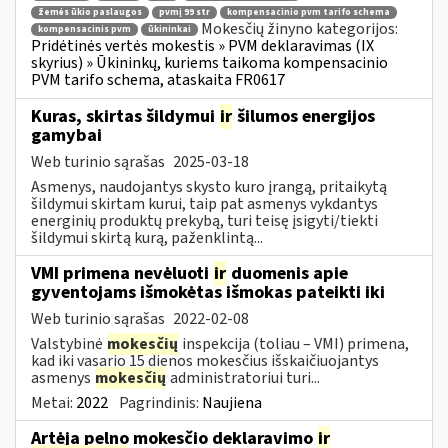
žemės ūkio paslaugos
pvmį 99 str
kompensacinio pvm tarifo schema
Mokesčių žinyno kategorijos:
kompensacinis pvm
ūkininkai
Pridėtinės vertės mokestis » PVM deklaravimas (IX
skyrius) » Ūkininkų, kuriems taikoma kompensacinio
PVM tarifo schema, ataskaita FR0617
Kuras, skirtas šildymui
ir
šilumos energijos
gamybai
Web turinio sąrašas
2025-03-18
Asmenys, naudojantys skysto kuro įrangą, pritaikytą
šildymui skirtam kurui, taip pat asmenys vykdantys
energinių produktų prekybą, turi teisę įsigyti/tiekti
šildymui skirtą kurą, paženklintą...
VMI primena nevėluoti
ir
duomenis apie
gyventojams išmokėtas išmokas pateikti iki
Web turinio sąrašas
2022-02-08
Valstybinė
mokesčių
inspekcija (toliau – VMI) primena,
kad iki vasario 15 dienos mokesčius išskaičiuojantys
asmenys
mokesčių
administratoriui turi...
Metai:
2022
Pagrindinis:
Naujiena
Artėja pelno mokesčio deklaravimo
ir