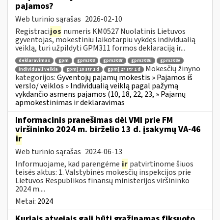
pajamos?
Web turinio sąrašas
2026-02-10
Registraci
jos
numeris KM0527 Nuolatinis Lietuvos
gyventojas, mokestiniu laikotarpiu vykdęs individualią
veiklą, turi užpildyti GPM311 formos deklaraciją ir...
deklaravimas
gpm
gpm308
gpm308r
gpm308u
gpm308v
Mokesčių žinyno
individuali veikla
gpmį 10 str 1 d
gpmį 27 str 1 d
kategorijos:
Gyventojų pajamų mokestis » Pajamos iš
verslo/ veiklos » Individualią veiklą pagal pažymą
vykdančio asmens pajamos (10, 18, 22, 23, » Pajamų
apmokestinimas ir deklaravimas
Informacinis pranešimas dėl VMI prie FM
viršininko 2024 m. birželio 13 d. įsakymų VA-46
ir
Web turinio sąrašas
2024-06-13
Informuojame, kad parengėme
ir
patvirtinome šiuos
teisės aktus: 1. Valstybinės mokesčių inspekcijos prie
Lietuvos Respublikos finansų ministerijos viršininko
2024 m....
Metai:
2024
Kuriais atvejais gali būti grąžinamas fiksuoto