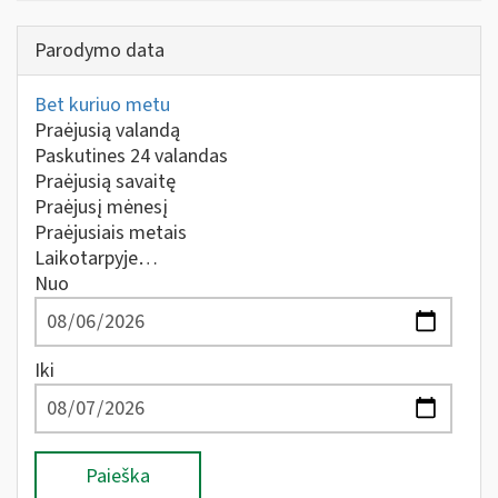
Parodymo data
Bet kuriuo metu
Praėjusią valandą
Paskutines 24 valandas
Praėjusią savaitę
Praėjusį mėnesį
Praėjusiais metais
Laikotarpyje…
Nuo
Iki
Paieška