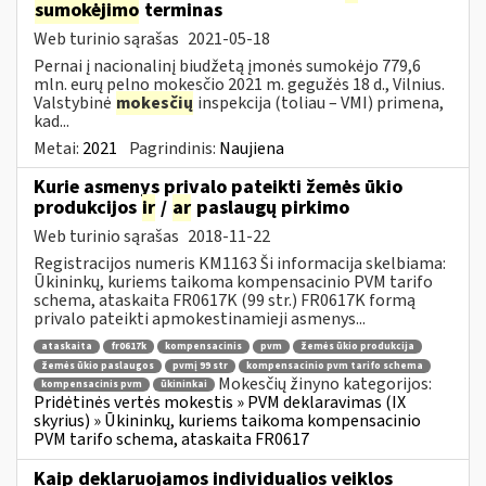
sumokėjimo
terminas
Web turinio sąrašas
2021-05-18
Pernai į nacionalinį biudžetą įmonės sumokėjo 779,6
mln. eurų pelno mokesčio 2021 m. gegužės 18 d., Vilnius.
Valstybinė
mokesčių
inspekcija (toliau – VMI) primena,
kad...
Metai:
2021
Pagrindinis:
Naujiena
Kurie asmenys privalo pateikti žemės ūkio
produkcijos
ir
/
ar
paslaugų pirkimo
Web turinio sąrašas
2018-11-22
Registracijos numeris KM1163 Ši informacija skelbiama:
Ūkininkų, kuriems taikoma kompensacinio PVM tarifo
schema, ataskaita FR0617K (99 str.) FR0617K formą
privalo pateikti apmokestinamieji asmenys...
ataskaita
fr0617k
kompensacinis
pvm
žemės ūkio produkcija
žemės ūkio paslaugos
pvmį 99 str
kompensacinio pvm tarifo schema
Mokesčių žinyno kategorijos:
kompensacinis pvm
ūkininkai
Pridėtinės vertės mokestis » PVM deklaravimas (IX
skyrius) » Ūkininkų, kuriems taikoma kompensacinio
PVM tarifo schema, ataskaita FR0617
Kaip deklaruojamos individualios veiklos