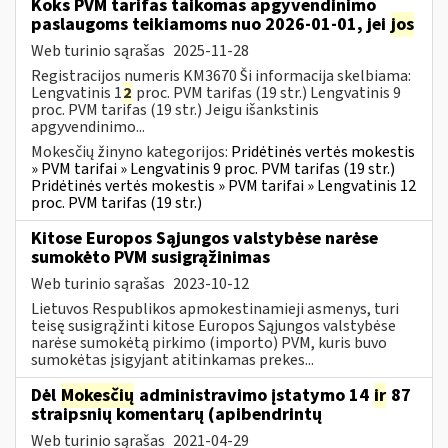
Koks PVM tarifas taikomas apgyvendinimo
paslaugoms teikiamoms nuo 2026-01-01, jei
jos
Web turinio sąrašas
2025-11-28
Registracijos numeris KM3670 Ši informacija skelbiama:
Lengvatinis 1
2
proc. PVM tarifas (19 str.) Lengvatinis 9
proc. PVM tarifas (19 str.) Jeigu išankstinis
apgyvendinimo...
Mokesčių žinyno kategorijos:
Pridėtinės vertės mokestis
» PVM tarifai » Lengvatinis 9 proc. PVM tarifas (19 str.)
Pridėtinės vertės mokestis » PVM tarifai » Lengvatinis 12
proc. PVM tarifas (19 str.)
Kitose Europos Sąjungos valstybėse narėse
sumokėto PVM susigrąžinimas
Web turinio sąrašas
2023-10-12
Lietuvos Respublikos apmokestinamieji asmenys, turi
teisę susigrąžinti kitose Europos Sąjungos valstybėse
narėse sumokėtą pirkimo (importo) PVM, kuris buvo
sumokėtas įsigyjant atitinkamas prekes...
Dėl
Mokesčių
administravimo įstatymo 14
ir
87
straipsnių komentarų (apibendrintų
Web turinio sąrašas
2021-04-29