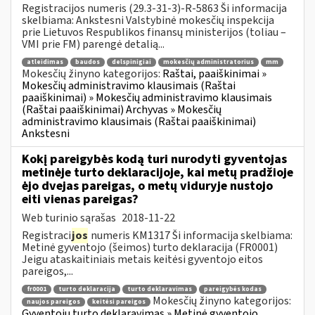
Registracijos numeris (29.3-31-3)-R-5863 Ši informacija
skelbiama: Ankstesni Valstybinė mokesčių inspekcija
prie Lietuvos Respublikos finansų ministerijos (toliau –
VMI prie FM) parengė detalią...
atleidimas
baudos
delspinigiai
mokesčių administratorius
mm
Mokesčių žinyno kategorijos:
Raštai, paaiškinimai »
Mokesčių administravimo klausimais (Raštai
paaiškinimai) » Mokesčių administravimo klausimais
(Raštai paaiškinimai) Archyvas » Mokesčių
administravimo klausimais (Raštai paaiškinimai)
Ankstesni
Kokį pareigybės kodą turi nurodyti gyventojas
metinėje turto deklaracijoje, kai metų pradžioje
ėjo dvejas pareigas, o metų viduryje nustojo
eiti vienas pareigas?
Web turinio sąrašas
2018-11-22
Registraci
jos
numeris KM1317 Ši informacija skelbiama:
Metinė gyventojo (šeimos) turto deklaracija (FR0001)
Jeigu ataskaitiniais metais keitėsi gyventojo eitos
pareigos,...
fr0001
turto deklaracija
turto deklaravimas
pareigybės kodas
Mokesčių žinyno kategorijos:
naujos pareigos
keitėsi pareigos
Gyventojų turto deklaravimas » Metinė gyventojo