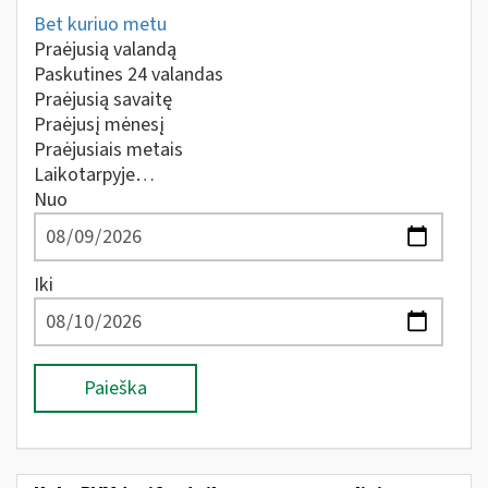
Bet kuriuo metu
Praėjusią valandą
Paskutines 24 valandas
Praėjusią savaitę
Praėjusį mėnesį
Praėjusiais metais
Laikotarpyje…
Nuo
Iki
Paieška