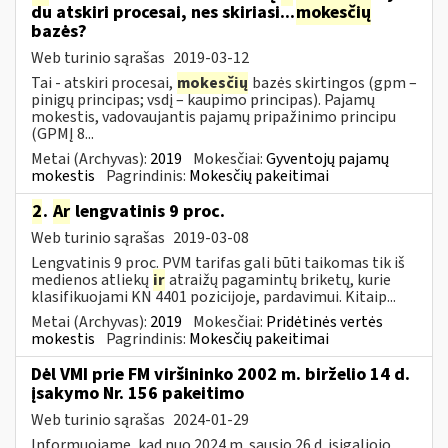
du atskiri procesai, nes skiriasi...
mokesčių
bazės?
Web turinio sąrašas
2019-03-12
Tai - atskiri procesai,
mokesčių
bazės skirtingos (gpm –
pinigų principas; vsdį – kaupimo principas). Pajamų
mokestis, vadovaujantis pajamų pripažinimo principu
(GPMĮ 8...
Metai (Archyvas):
2019
Mokesčiai:
Gyventojų pajamų
mokestis
Pagrindinis:
Mokesčių pakeitimai
2
.
Ar
lengvatinis 9 proc.
Web turinio sąrašas
2019-03-08
Lengvatinis 9 proc. PVM tarifas gali būti taikomas tik iš
medienos atliekų
ir
atraižų pagamintų briketų, kurie
klasifikuojami KN 4401 pozicijoje, pardavimui. Kitaip...
Metai (Archyvas):
2019
Mokesčiai:
Pridėtinės vertės
mokestis
Pagrindinis:
Mokesčių pakeitimai
Dėl VMI prie FM viršininko 2002 m. birželio 14 d.
įsakymo Nr. 156 pakeitimo
Web turinio sąrašas
2024-01-29
Informuojame, kad nuo 2024 m. sausio 26 d. įsigaliojo