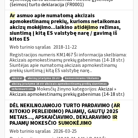
(šeimos) turto deklaracija (FR0001)
Ar
asmuo apie numatomą akcizais
apmokestinamų prekių, kurioms netaikomas
akcizų mokėjimo...laikino
atidėjimo
režimas,
siuntimą į kitą ES valstybę narę / gavimą iš
kitos ES
Web turinio sąrašas
2018-11-22
Registracijos numeris KM1467 Ši informacija skelbiama:
Akcizais apmokestinamų prekių gabenimas (14-18 str.)
Siuntėjas apie numatomą akcizais apmokestinamų
prekių siuntimą į kitą ES valstybę narę...
akcizai
akcizų įstatymo 15 str
komerciniams tikslams
akcizų įstatymo 16 str akcizais apmokestinamų prekių siuntimas
Mokesčių žinyno kategorijos:
Akcizai »
informuoti vmi
Akcizais apmokestinamų prekių gabenimas (14-18 str.)
DĖL NEKILNOJAMOJO TURTO PARDAVIMO (
AR
KITOKIO PERLEIDIMO) PAJAMŲ, GAUTŲ 2025
METAIS..., APSKAIČIAVIMO, DEKLARAVIMO
IR
PAJAMŲ MOKESČIO
SUMOKĖJIMO
Web turinio sąrašas
2026-03-25