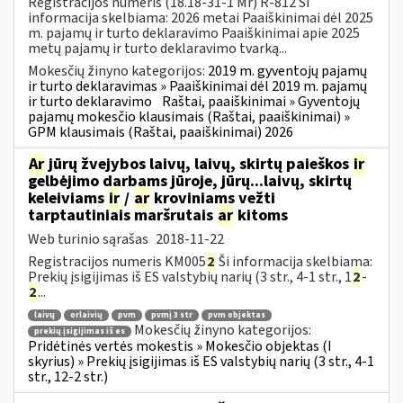
Registracijos numeris (18.18-31-1 Mr) R-812 Ši
informacija skelbiama: 2026 metai Paaiškinimai dėl 2025
m. pajamų ir turto deklaravimo Paaiškinimai apie 2025
metų pajamų ir turto deklaravimo tvarką...
Mokesčių žinyno kategorijos:
2019 m. gyventojų pajamų
ir turto deklaravimas » Paaiškinimai dėl 2019 m. pajamų
ir turto deklaravimo
Raštai, paaiškinimai » Gyventojų
pajamų mokesčio klausimais (Raštai, paaiškinimai) »
GPM klausimais (Raštai, paaiškinimai) 2026
Ar
jūrų žvejybos laivų, laivų, skirtų paieškos
ir
gelbėjimo darbams jūroje, jūrų...laivų, skirtų
keleiviams
ir
/
ar
kroviniams vežti
tarptautiniais maršrutais
ar
kitoms
Web turinio sąrašas
2018-11-22
Registracijos numeris KM005
2
Ši informacija skelbiama:
Prekių įsigijimas iš ES valstybių narių (3 str., 4-1 str., 1
2
-
2
...
laivų
orlaivių
pvm
pvmį 3 str
pvm objektas
Mokesčių žinyno kategorijos:
prekių įsigijimas iš es
Pridėtinės vertės mokestis » Mokesčio objektas (I
skyrius) » Prekių įsigijimas iš ES valstybių narių (3 str., 4-1
str., 12-2 str.)