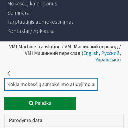
Mokesčių kalendorius
Seminarai
Tarptautinis apmokestinimas
Kontaktai / Apklausa
VMI Machine translation / VMI Машинный перевод /
VMI Машинний переклад (
English
,
Русский
,
Українська
)
Paieška
Parodymo data