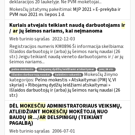
deklaracijos 20 laukelyje. Ne PVM mokėtojai...
Mokesčių įstatymų pakeitimai:
MĮP 2021 » E-prekyba ir
PVM nuo 2021 m. liepos 1 d.
Kuriais atvejais teikiant naudą darbuotojams
ir
/
ar
jų šeimos nariams, kai neįmanoma
Web turinio sąrašas
2022-12-03
Registracijos numeris KM0896 Ši informacija skelbiama:
Išlaidos darbuotojų ir (arba) jų šeimos narių naudai (26
str.) Jeigu teikiant naudą vieneto darbuotojams ir / ar jų
šeimos nariams...
pelno mokestis
ribojamų dydžių leidžiami atskaitymai
pmį 26 str.
Mokesčių žinyno
išlaidos darbuotojų naudai
kalėdinis vakarėlis
kategorijos:
Pelno mokestis » Atskaitymai (PMĮ V, VI
skyriai) » Ribojamų dydžių leidžiami atskaitymai »
Išlaidos darbuotojų ir (arba) jų šeimos narių naudai (26
str.)
DĖL
MOKESČIŲ
ADMINISTRATORIAUS VEIKSMŲ,
ATLEIDŽIANT
MOKESČIŲ
MOKĖTOJĄ NUO
BAUDŲ
IR
.../
AR
DELSPINIGIŲ (TEIKIANT
PAGALBĄ)
Web turinio sąrašas
2006-07-01