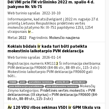
Dėl VMI prie FM viršininko 2022 m. spalio 4 d.
įsakymo Nr. VA-75
Web turinio sąrašas
2022-10-10
Informuojame, kad atsižvelgiant į 2022 m. rugsėjo 27 d.
priimtą Lietuvos Respublikos pridėtinės vertės
mokesčio įstatymo Nr. IX-751 papildymo 1253, 1254
straipsniais
ir
...
Metai:
2022
Pagrindinis:
Mokesčio naujiena
Kokiais būdais
ir
kada turi būti pateikta
mokestinio laikotarpio PVM deklaracija
Web turinio sąrašas
2026-01-14
Registracijos numeris KM111
2
Ši informacija skelbiama:
PVM deklaracija FR0600 (84-86 str., 88-89 str., 115-3 str.)
Mokestinio laikotarpio PVM deklaracija FR0600 gali
būti...
fr0600
pvm
pateikimo terminas
pvmį 85 str
pvmį 86 str
Mokesčių
pvm deklaracijos pateikimas
pvm deklaravimo terminas
žinyno kategorijos:
Pridėtinės vertės mokestis » PVM
deklaravimas (IX skyrius) » PVM deklaracija FR0600 (84-
86 str., 88-89 str., 115-3 str.)
Ar
120 VDU ribos sekimas VSDĮ
ir
GPM tikslu yra