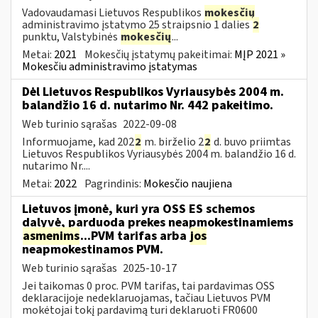
Vadovaudamasi Lietuvos Respublikos
mokesčių
administravimo įstatymo 25 straipsnio 1 dalies
2
punktu, Valstybinės
mokesčių
...
Metai:
2021
Mokesčių įstatymų pakeitimai:
MĮP 2021 »
Mokesčiu administravimo įstatymas
Dėl Lietuvos Respublikos Vyriausybės 2004 m.
balandžio 16 d. nutarimo Nr. 442 pakeitimo.
Web turinio sąrašas
2022-09-08
Informuojame, kad 202
2
m. birželio 2
2
d. buvo priimtas
Lietuvos Respublikos Vyriausybės 2004 m. balandžio 16 d.
nutarimo Nr....
Metai:
2022
Pagrindinis:
Mokesčio naujiena
Lietuvos įmonė, kuri yra OSS ES schemos
dalyvė, parduoda prekes neapmokestinamiems
asmenims
...PVM tarifas arba
jos
neapmokestinamos PVM.
Web turinio sąrašas
2025-10-17
Jei taikomas 0 proc. PVM tarifas, tai pardavimas OSS
deklaracijoje nedeklaruojamas, tačiau Lietuvos PVM
mokėtojai tokį pardavimą turi deklaruoti FR0600