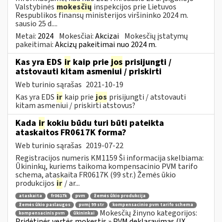
Valstybinės
mokesčių
inspekcijos prie Lietuvos
Respublikos finansų ministerijos viršininko 2024 m.
sausio 25 d....
Metai:
2024
Mokesčiai:
Akcizai
Mokesčių įstatymų
pakeitimai:
Akcizų pakeitimai nuo 2024 m.
Kas yra EDS
ir
kaip prie
jos
prisijungti /
atstovauti kitam asmeniui / priskirti
Web turinio sąrašas
2021-10-19
Kas yra EDS
ir
kaip prie
jos
prisijungti / atstovauti
kitam asmeniui / priskirti atstovus?
Kada
ir
kokiu būdu turi būti pateikta
ataskaitos FR0617K forma?
Web turinio sąrašas
2019-07-22
Registracijos numeris KM1159 Ši informacija skelbiama:
Ūkininkų, kuriems taikoma kompensacinio PVM tarifo
schema, ataskaita FR0617K (99 str.) Žemės ūkio
produkcijos
ir
/ ar...
ataskaita
fr0617k
pvm
žemės ūkio produkcija
žemės ūkio paslaugos
pvmį 99 str
kompensacinio pvm tarifo schema
Mokesčių žinyno kategorijos:
kompensacinis pvm
ūkininkai
Pridėtinės vertės mokestis » PVM deklaravimas (IX