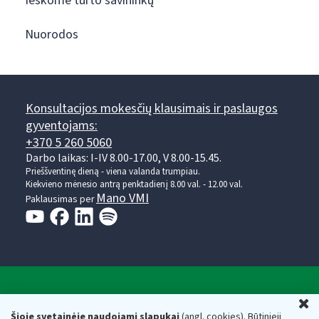
Ieškome turto savininkų
Nuorodos
Konsultacijos mokesčių klausimais ir paslaugos
gyventojams:
+370 5 260 5060
Darbo laikas: I-IV 8.00-17.00, V 8.00-15.45.
Prieššventinę dieną - viena valanda trumpiau.
Kiekvieno mėnesio antrą penktadienį 8.00 val. - 12.00 val.
Mano VMI
Paklausimas per
Valstybinė mokesčių inspekcija prie Lietuvos
U
Respublikos finansų ministerijos
Šioje svetainėje naudojami slapukai
(angl. cookies). Būtinieji