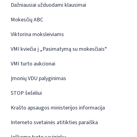
Dažniausiai užduodami klausimai
Mokesčių ABC
Viktorina moksleiviams
VMI kviečia į „Pasimatymą su mokesčiais“
VMI turto aukcionai
Įmonių VDU palyginimas
STOP šešėliui
Krašto apsaugos ministerijos informacija
Interneto svetainės atitikties paraiška