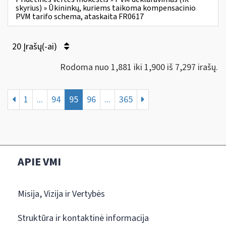
skyrius) » Ūkininkų, kuriems taikoma kompensacinio
PVM tarifo schema, ataskaita FR0617
20 Įrašų(-ai)
Rodoma nuo 1,881 iki 1,900 iš 7,297 irašų.
1
...
94
95
96
...
365
APIE VMI
Misija, Vizija ir Vertybės
Struktūra ir kontaktinė informacija