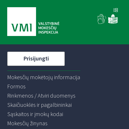
Prisijungti
Mokesčių mokėtojų informacija
Formos
Rinkmenos / Atviri duomenys
Skaičiuoklės ir pagalbininkai
Sąskaitos ir įmokų kodai
Mokesčių žinynas