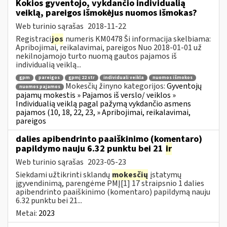
Kokios gyventojo, vykdančio individualią
veiklą, pareigos išmokėjus nuomos išmokas?
Web turinio sąrašas
2018-11-22
Registraci
jos
numeris KM0478 Ši informacija skelbiama:
Apribojimai, reikalavimai, pareigos Nuo 2018-01-01 už
nekilnojamojo turto nuomą gautos pajamos iš
individualią veiklą...
gpm
pareigos
gpmį 22 str
individuali veikla
nuomos išmokos
Mokesčių žinyno kategorijos:
Gyventojų
nuomos pajamos
pajamų mokestis » Pajamos iš verslo/ veiklos »
Individualią veiklą pagal pažymą vykdančio asmens
pajamos (10, 18, 22, 23, » Apribojimai, reikalavimai,
pareigos
dalies apibendrinto paaiškinimo (komentaro)
papildymo nauju 6.32 punktu bei 21
ir
Web turinio sąrašas
2023-05-23
Siekdami užtikrinti sklandų
mokesčių
įstatymų
įgyvendinimą, parengėme PMĮ[1] 17 straipsnio 1 dalies
apibendrinto paaiškinimo (komentaro) papildymą nauju
6.32 punktu bei 21...
Metai:
2023