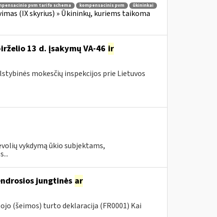
pensacinio pvm tarifo schema
kompensacinis pvm
ūkininkai
imas (IX skyrius) » Ūkininkų, kuriems taikoma
birželio 13 d. įsakymų VA-46
ir
alstybinės mokesčių inspekcijos prie Lietuvos
evolių vykdymą ūkio subjektams,
...
endrosios jungtinės
ar
jo (šeimos) turto deklaracija (FR0001) Kai