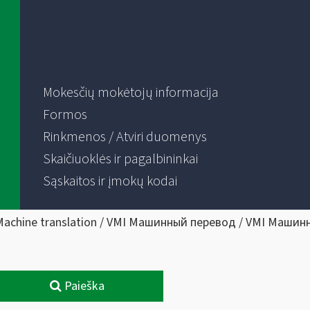
Mokesčių mokėtojų informacija
Formos
Rinkmenos / Atviri duomenys
Skaičiuoklės ir pagalbininkai
Sąskaitos ir įmokų kodai
Machine translation / VMI Машинный перевод / VMI Машин
Paieška