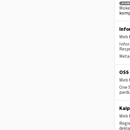
atask
Mokes
kompe
Info
Web t
Info
Respu
Metai
OSS 
Web t
One S
pard
Kaip
Web t
Regis
dekla