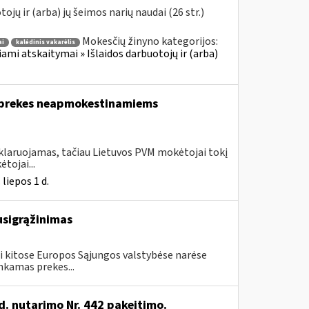
jų ir (arba) jų šeimos narių naudai (26 str.)
Mokesčių žinyno kategorijos:
ai
kalėdinis vakarėlis
iami atskaitymai » Išlaidos darbuotojų ir (arba)
a prekes neapmokestinamiems
eklaruojamas, tačiau Lietuvos PVM mokėtojai tokį
tojai...
liepos 1 d.
usigrąžinimas
i kitose Europos Sąjungos valstybėse narėse
nkamas prekes...
d. nutarimo Nr. 442 pakeitimo.