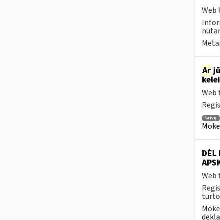
Web t
Info
nutar
Metai
Ar
jū
kele
Web t
Regis
laivų
Mokesč
DĖL
APS
Web t
Regis
turto
Mokes
dekl