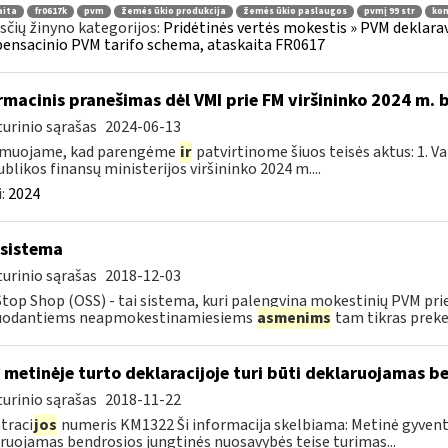
aita
fr0617k
pvm
žemės ūkio produkcija
žemės ūkio paslaugos
pvmį 99 str
kom
čių žinyno kategorijos:
Pridėtinės vertės mokestis » PVM deklarav
nsacinio PVM tarifo schema, ataskaita FR0617
rmacinis pranešimas dėl VMI prie FM viršininko 2024 m. 
urinio sąrašas
2024-06-13
rmuojame, kad parengėme
ir
patvirtinome šiuos teisės aktus: 1. V
blikos finansų ministerijos viršininko 2024 m....
:
2024
sistema
urinio sąrašas
2018-12-03
top Shop (OSS) - tai sistema, kuri palengvina mokestinių PVM pri
uodantiems neapmokestinamiesiems
asmenims
tam tikras prekes
 metinėje turto deklaracijoje turi būti deklaruojamas b
urinio sąrašas
2018-11-22
traci
jos
numeris KM1322 Ši informacija skelbiama: Metinė gyvento
ruojamas bendrosios jungtinės nuosavybės teise turimas...