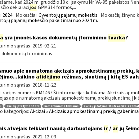
šame, kad 2024 m. gruodžio 10 d. įsakymu Nr. VA-95 pakeistos Ne
čio deklaraci
jos
GPM314 formos,...
:
2024
Mokesčiai:
Gyventojų pajamų mokestis
Mokesčių žinyno k
tojų pajamų mokesčio pakeitimai nuo 2024 m.
ia
yra įmonės kasos dokumentų įforminimo
tvarka
?
urinio sąrašas
2019-02-21
s dokumentų forminimas
muo apie numatomą akcizais apmokestinamų prekių, k
jimo...laikino
atidėjimo
režimas, siuntimą į kitą ES val
urinio sąrašas
2018-11-22
tracijos numeris KM1467 Ši informacija skelbiama: Akcizais apmo
ėjas apie numatomą akcizais apmokestinamų prekių siuntimą į kitą
i
akcizų įstatymo 15 str
komerciniams tikslams
akcizų įstatymo 16 str akcizais apm
o kategorijos:
Akcizai » Akcizais apmokestinamų prekių gabenimas 
ais atvejais teikiant naudą darbuotojams
ir
/
ar
jų šeim
urinio sąrašas
2022-12-03