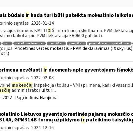
ais būdais
ir
kada turi būti pateikta mokestinio laikota
urinio sąrašas
2026-01-14
tracijos numeris KM111
2
Ši informacija skelbiama: PVM deklaracija 
tinio laikotarpio PVM deklaracija FR0600 gali būti...
pvm
pateikimo terminas
pvmį 85 str
pvmį 86 str
pvm deklaracijos pateikimas
orijos:
Pridėtinės vertės mokestis » PVM deklaravimas (IX skyrius) »
str.)
primena nevėluoti
ir
duomenis apie gyventojams išmokėt
urinio sąrašas
2022-02-08
ybinė
mokesčių
inspekcija (toliau – VMI) primena, kad iki vasari
sčių
administratoriui turi...
:
2022
Pagrindinis:
Naujiena
olatinio Lietuvos gyventojo metinės pajamų mokesčio 
314A, GPM314B formų užpildymo
ir
pateikimo taisyklių
urinio sąrašas
2024-12-16