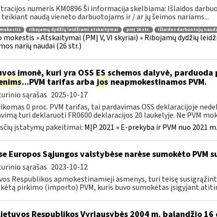
tracijos numeris KM0896 Ši informacija skelbiama: Išlaidos darbuoto
 teikiant naudą vieneto darbuotojams ir / ar jų šeimos nariams...
 mokestis
ribojamų dydžių leidžiami atskaitymai
pmį 26 str.
išlaidos darbuotojų naud
 mokestis » Atskaitymai (PMĮ V, VI skyriai) » Ribojamų dydžių leidž
imos narių naudai (26 str.)
uvos įmonė, kuri yra OSS ES schemos dalyvė, parduod
enims
...PVM tarifas arba
jos
neapmokestinamos PVM.
urinio sąrašas
2025-10-17
aikomas 0 proc. PVM tarifas, tai pardavimas OSS deklaracijoje ned
vimą turi deklaruoti FR0600 deklaracijos 20 laukelyje. Ne PVM mokė
čių įstatymų pakeitimai:
MĮP 2021 » E-prekyba ir PVM nuo 2021 m. 
se Europos Sąjungos valstybėse narėse sumokėto PVM s
urinio sąrašas
2023-10-12
vos Respublikos apmokestinamieji asmenys, turi teisę susigrąžint
ėtą pirkimo (importo) PVM, kuris buvo sumokėtas įsigyjant atiti
Lietuvos Respublikos Vyriausybės 2004 m. balandžio 16 