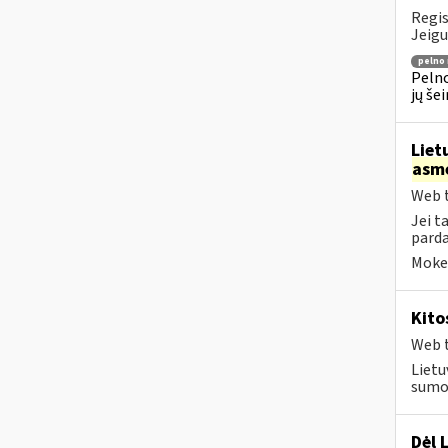
Regis
Jeigu
pelno
Pelno
jų še
Liet
asm
Web t
Jei t
parda
Mokes
Kito
Web t
Lietu
sumok
Dėl 