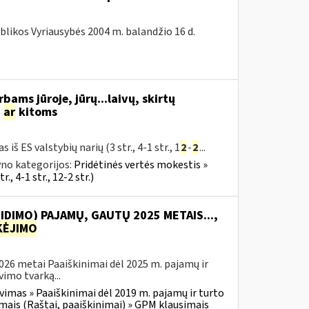
blikos Vyriausybės 2004 m. balandžio 16 d.
bams jūroje, jūrų...laivų, skirtų
s
ar
kitoms
iš ES valstybių narių (3 str., 4-1 str., 1
2
-
2
...
no kategorijos:
Pridėtinės vertės mokestis »
., 4-1 str., 12-2 str.)
IDIMO) PAJAMŲ, GAUTŲ 2025 METAIS...,
ĖJIMO
2026 metai Paaiškinimai dėl 2025 m. pajamų ir
imo tvarką...
vimas » Paaiškinimai dėl 2019 m. pajamų ir turto
mais (Raštai, paaiškinimai) » GPM klausimais