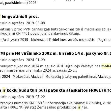
ai, paaiškinimai) 2026
r
lengvatinis 9 proc.
urinio sąrašas
2019-03-08
atinis 9 proc. PVM tarifas gali būti taikomas tik iš medienos atlie
fikuojami KN 4401 pozicijoje, pardavimui. Kitaip...
 (Archyvas):
2019
Mokesčiai:
Pridėtinės vertės mokestis
Pagrindi
VMI prie FM viršininko 2002 m. birželio 14 d. įsakymo Nr.
urinio sąrašas
2024-01-29
muojame, kad nuo 2024 m. sausio 26 d. įsigaliojo Valstybinės
moke
sų ministerijos viršininko 2024 m. sausio 25 d....
:
2024
Mokesčiai:
Akcizai
Mokesčių įstatymų pakeitimai:
Akcizų 
a
ir
kokiu būdu turi būti pateikta ataskaitos FR0617K f
urinio sąrašas
2019-07-22
tracijos numeris KM1159 Ši informacija skelbiama: Ūkininkų, ku
aita FR0617K (99 str.) Žemės ūkio produkcijos
ir
/ ar...