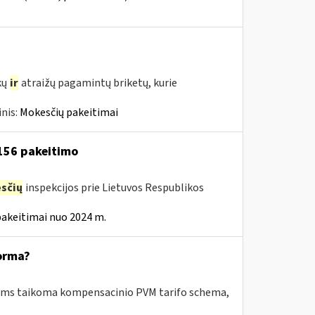
kų
ir
atraižų pagamintų briketų, kurie
nis:
Mokesčių pakeitimai
 156 pakeitimo
sčių
inspekcijos prie Lietuvos Respublikos
pakeitimai nuo 2024 m.
orma?
riems taikoma kompensacinio PVM tarifo schema,