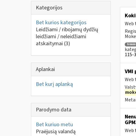
Kategorijos
Koki
Bet kurios kategorijos
Web t
Leidžiami / ribojamų dydžių
Regis
leidžiami / neleidžiami
Mokes
atskaitymai
(3)
fr0600
kateg
115-3 
Aplankai
VMI 
Web t
Bet kurį aplanką
Valst
moke
Metai
Parodymo data
Nenu
GPM
Bet kuriuo metu
Web t
Praėjusią valandą