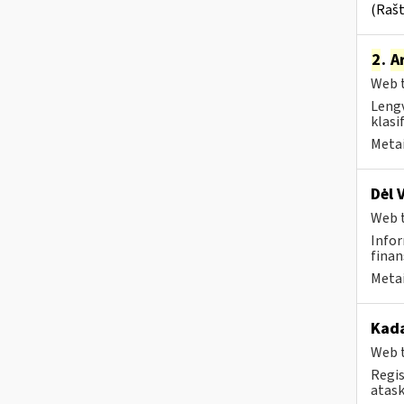
(Rašt
2
.
A
Web t
Lengv
klasi
Metai
Dėl 
Web t
Infor
finan
Metai
Kad
Web t
Regis
atask