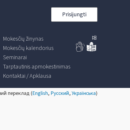
Prisijungti
Mokesčių žinynas
Mokesčių kalendorius
Seminarai
Tarptautinis apmokestinimas
Kontaktai / Apklausa
ний переклад (
English
,
Русский
,
Українська
)