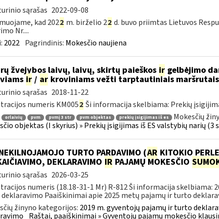
urinio sąrašas
2022-09-08
rmuojame, kad 202
2
m. birželio 2
2
d. buvo priimtas Lietuvos Respu
imo Nr....
:
2022
Pagrindinis:
Mokesčio naujiena
rų žvejybos laivų, laivų, skirtų paieškos
ir
gelbėjimo dar
iviams
ir
/
ar
kroviniams vežti tarptautiniais maršrutai
urinio sąrašas
2018-11-22
tracijos numeris KM005
2
Ši informacija skelbiama: Prekių įsigijimas 
Mokesčių žiny
orlaivių
pvm
pvmį 3 str
pvm objektas
prekių įsigijimas iš es
io objektas (I skyrius) » Prekių įsigijimas iš ES valstybių narių (3 str
 NEKILNOJAMOJO TURTO PARDAVIMO (
AR
KITOKIO PERLE
KAIČIAVIMO, DEKLARAVIMO
IR
PAJAMŲ MOKESČIO
SUMOK
urinio sąrašas
2026-03-25
tracijos numeris (18.18-31-1 Mr) R-812 Ši informacija skelbiama: 
 deklaravimo Paaiškinimai apie 2025 metų pajamų ir turto deklarav
čių žinyno kategorijos:
2019 m. gyventojų pajamų ir turto deklara
aravimo
Raštai, paaiškinimai » Gyventojų pajamų mokesčio klausi