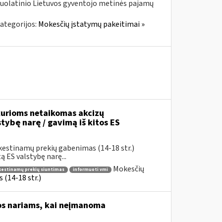
nuolatinio Lietuvos gyventojo metinės pajamų
ategorijos:
Mokesčių įstatymų pakeitimai »
urioms netaikomas akcizų
stybę narę / gavimą iš kitos ES
kestinamų prekių gabenimas (14-18 str.)
 ES valstybę narę...
Mokesčių
okestinamų prekių siuntimas
informuoti vmi
(14-18 str.)
os nariams, kai neįmanoma