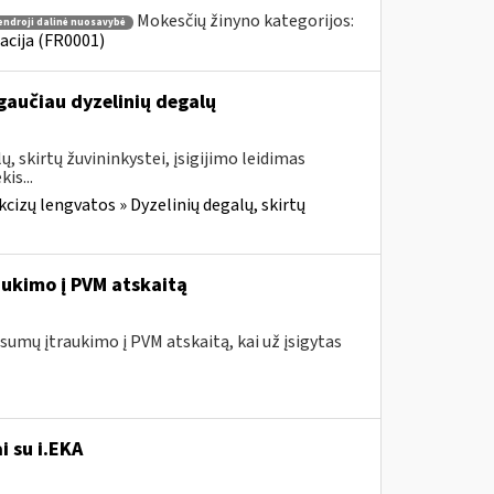
Mokesčių žinyno kategorijos:
endroji dalinė nuosavybė
acija (FR0001)
gaučiau dyzelinių degalų
, skirtų žuvininkystei, įsigijimo leidimas
is...
cizų lengvatos » Dyzelinių degalų, skirtų
ukimo į PVM atskaitą
umų įtraukimo į PVM atskaitą, kai už įsigytas
i su i.EKA