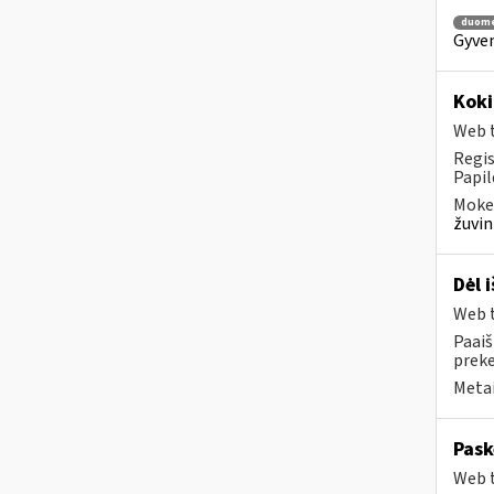
duom
Gyven
Koki
Web t
Regis
Papil
Mokes
žuvin
Dėl 
Web t
Paaiš
prek
Metai
Pask
Web t