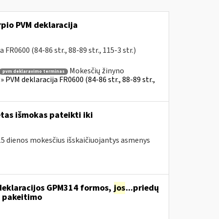
rpio PVM deklaracija
FR0600 (84-86 str., 88-89 str., 115-3 str.)
Mokesčių žinyno
pvm deklaravimo terminas
 PVM deklaracija FR0600 (84-86 str., 88-89 str.,
as išmokas pateikti iki
o 15 dienos mokesčius išskaičiuojantys asmenys
deklaracijos GPM314 formos,
jos
...priedų
 pakeitimo