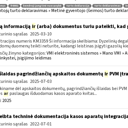
enys
fr0001
bendroji jungtinė nuosavybė
turto deklaracija
turto deklaravimas
b
tojų turto deklaravimas » Metinė gyventojo (šeimos) turto deklar
ą informaciją
ir
(arba) dokumentus turiu pateikti, kad 
urinio sąrašas
2025-03-10
tracijos numeris KM3359 Ši informacija skelbiama: Dyzelinių degalų
domų duomenų teikti neturite, kadangi leistinas įsigyti gazolių kiek
čių žinyno kategorijos:
VMI elektroninės sistemos » Mano VMI » Ak
inkystei, įsigijimo leidimas
išlaidas pagrindžiančių apskaitos dokumentų
ir
PVM įtra
urinio sąrašas
2025-07-03
kiname dėl apskaitos dokumentų, pagrindžiančių išlaidas bei PVM s
es
ar
paslaugas išduodamas kasos aparato kvitas...
:
2025
elbta techninė dokumentacija kasos aparatų integracija
urinio sąrašas
2022-07-01