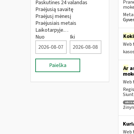
Paskutines 24 valandas
Prane
mokes
Praėjusią savaitę
Metai
Praėjusį mėnesį
Gyven
Praėjusiais metais
Laikotarpyje…
Kok
Nuo
Iki
Web t
kaso
Paieška
Ar
as
mokė
Web t
Regis
Siunt
akciza
žinyn
Kuri
Web t