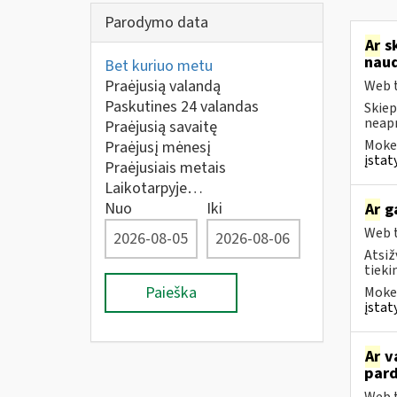
Parodymo data
Ar
sk
naud
Bet kuriuo metu
Praėjusią valandą
Web t
Paskutines 24 valandas
Skiep
neap
Praėjusią savaitę
Mokes
Praėjusį mėnesį
įstat
Praėjusiais metais
Laikotarpyje…
Nuo
Iki
Ar
ga
Web t
Atsiž
tieki
Paieška
Mokes
įstat
Ar
va
pard