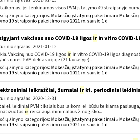
urinio sąrašas
2021-01-15
 taikomas, jei tenkinamos visos PVM įstatymo 49 straipsnyje numa
čių žinyno kategorijos:
Mokesčių įstatymų pakeitimai » Mokesčių
ymo 19 straipsnio pakeitimo nuo 2021 m. sausio 1 d.
įsigyjant vakcinas nuo COVID-19 ligos
ir
in vitro COVID-1
urinio sąrašas
2021-01-12
kia. Vakcinų nuo COVID-19 ligos
ir
in vitro COVID-19 ligos diagnost
ybės narės PVM deklaracijoje (21 laukelyje)...
čių žinyno kategorijos:
Mokesčių įstatymų pakeitimai » Mokesčių
ymo 19 straipsnio pakeitimo nuo 2021 m. sausio 1 d.
ektroniniai laikraščiai, žurnalai
ir
kt. periodiniai leidini
urinio sąrašas
2020-12-31
tai el. leidiniai PVM tikslais bus laikomi el. būdu teikiama paslauga
matizuotas
ir
reikalauja minimalaus žmogiško...
čių žinyno kategorijos:
Mokesčių įstatymų pakeitimai » Mokesčių
ymo 19 straipsnio pakeitimo nuo 2021 m. sausio 1 d.