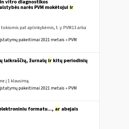
in vitro diagnostikos
valstybės narės PVM mokėtojui
ir
tokiomis pat aplinkybėmis, t. y. PVM13 arba
 įstatymų pakeitimai 2021 metais » PVM
ų laikraščių, žurnalų
ir
kitų periodinių
me į 1 klausimą.
 įstatymų pakeitimai 2021 metais » PVM
lektroniniu formatu...,
ar
abejais