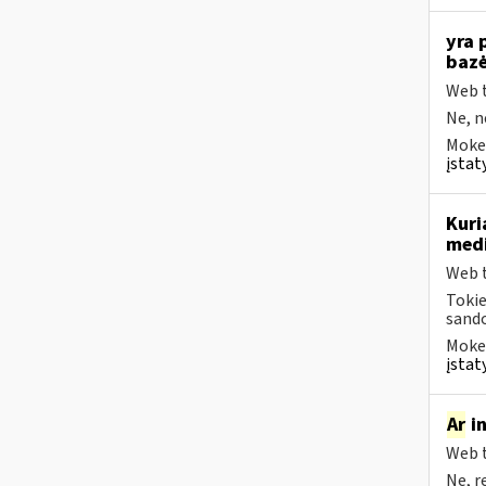
yra 
bazė
Web t
Ne, n
Mokes
įstat
Kuri
medi
Web t
Tokie
sando
Mokes
įstat
Ar
in
Web t
Ne, r