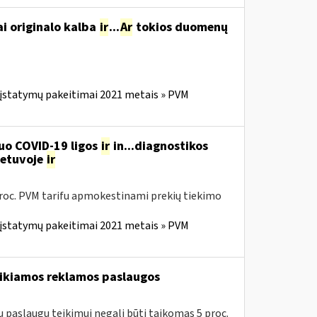
ai originalo kalba
ir
...
Ar
tokios duomenų
 įstatymų pakeitimai 2021 metais » PVM
uo COVID-19 ligos
ir
in...diagnostikos
ietuvoje
ir
 proc. PVM tarifu apmokestinami prekių tiekimo
 įstatymų pakeitimai 2021 metais » PVM
teikiamos reklamos paslaugos
 paslaugų teikimui negali būti taikomas 5 proc.