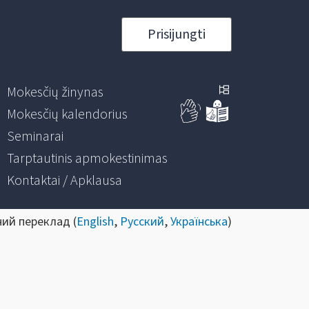
Prisijungti
Mokesčių žinynas
Mokesčių kalendorius
Seminarai
Tarptautinis apmokestinimas
Kontaktai / Apklausa
ний переклад (
English
,
Русский
,
Українська
)