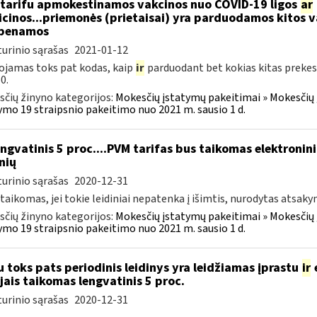
tarifu apmokestinamos vakcinos nuo COVID-19 ligos
ar
cinos...priemonės (prietaisai) yra parduodamos kitos 
abenamos
urinio sąrašas
2021-01-12
jamas toks pat kodas, kaip
ir
parduodant bet kokias kitas prekes 
0.
čių žinyno kategorijos:
Mokesčių įstatymų pakeitimai » Mokesčių
ymo 19 straipsnio pakeitimo nuo 2021 m. sausio 1 d.
ngvatinis 5 proc....PVM tarifas bus taikomas elektronini
nių
urinio sąrašas
2020-12-31
 taikomas, jei tokie leidiniai nepatenka į išimtis, nurodytas atsaky
čių žinyno kategorijos:
Mokesčių įstatymų pakeitimai » Mokesčių
ymo 19 straipsnio pakeitimo nuo 2021 m. sausio 1 d.
u toks pats periodinis leidinys yra leidžiamas įprastu
ir
e
jais taikomas lengvatinis 5 proc.
urinio sąrašas
2020-12-31