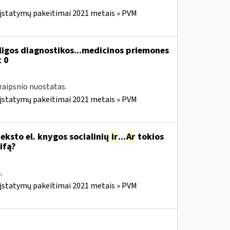
 įstatymų pakeitimai 2021 metais » PVM
ligos diagnostikos...medicinos priemones
 0
raipsnio nuostatas.
 įstatymų pakeitimai 2021 metais » PVM
ksto el. knygos socialinių
ir
...
Ar
tokios
ifą?
.
 įstatymų pakeitimai 2021 metais » PVM