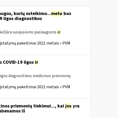
ugos, kurių suteikimo...
metu
bus
9 ligos diagnostikos
riežiūra susijusioms paslaugoms
ir
 įstatymų pakeitimai 2021 metais » PVM
o COVID-19 ligos
ir
ligos diagnostikos medicinos priemonių
 įstatymų pakeitimai 2021 metais » PVM
inos priemonių tiekimui..., kai
jos
yra
abenamos iš