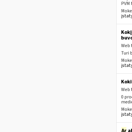
PVM t
Mokes
įstat
Kokį
buvo
Web t
Turi 
Mokes
įstat
Koki
Web t
0 pro
medic
Mokes
įstat
Ar
ab