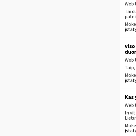
Web t
Tai d
patei
Mokes
įstat
viso
duom
Web t
Taip,
Mokes
įstat
Kas 
Web t
In vi
Lietu
Mokes
įstat