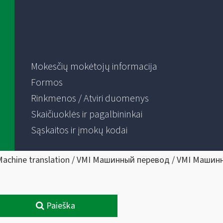
Mokesčių mokėtojų informacija
Formos
Rinkmenos / Atviri duomenys
Skaičiuoklės ir pagalbininkai
Sąskaitos ir įmokų kodai
Machine translation / VMI Машинный перевод / VMI Машин
Paieška