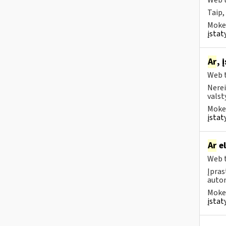
Web t
Taip,
Mokes
įstat
Ar
, 
Web t
Nerei
valst
Mokes
įstat
Ar
el
Web t
Įpras
auto
Mokes
įstat