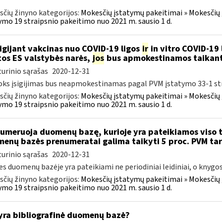
čių žinyno kategorijos:
Mokesčių įstatymų pakeitimai » Mokesčių
ymo 19 straipsnio pakeitimo nuo 2021 m. sausio 1 d.
igijant vakcinas nuo COVID-19 ligos
ir
in vitro COVID-19 
itos ES valstybės narės,
jos
bus apmokestinamos taikant
urinio sąrašas
2020-12-31
oks įsigijimas bus neapmokestinamas pagal PVM įstatymo 33-1 st
čių žinyno kategorijos:
Mokesčių įstatymų pakeitimai » Mokesčių
ymo 19 straipsnio pakeitimo nuo 2021 m. sausio 1 d.
umeruoja duomenų bazę, kurioje yra pateikiamos viso te
enų bazės prenumeratai galima taikyti 5 proc. PVM tar
urinio sąrašas
2020-12-31
es duomenų bazėje yra pateikiami ne periodiniai leidiniai, o knygos
čių žinyno kategorijos:
Mokesčių įstatymų pakeitimai » Mokesčių
ymo 19 straipsnio pakeitimo nuo 2021 m. sausio 1 d.
yra bibliografinė duomenų bazė?