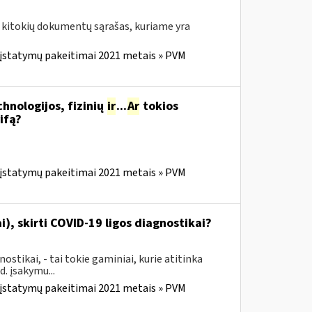
kitokių dokumentų sąrašas, kuriame yra
 įstatymų pakeitimai 2021 metais » PVM
chnologijos, fizinių
ir
...
Ar
tokios
ifą?
 įstatymų pakeitimai 2021 metais » PVM
i), skirti COVID-19 ligos diagnostikai?
stikai, - tai tokie gaminiai, kurie atitinka
. įsakymu...
 įstatymų pakeitimai 2021 metais » PVM