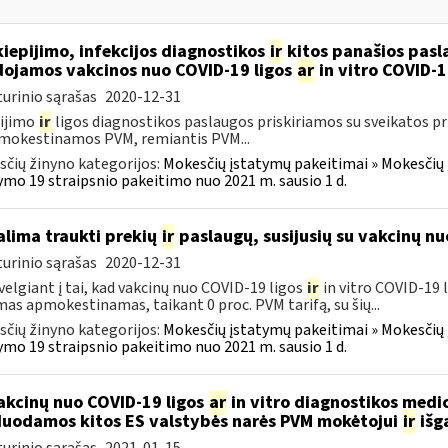
iepijimo, infekcijos diagnostikos
ir
kitos panašios pasla
ojamos vakcinos nuo COVID-19 ligos
ar
in vitro COVID-1
urinio sąrašas
2020-12-31
ijimo
ir
ligos diagnostikos paslaugos priskiriamos su sveikatos p
mokestinamos PVM, remiantis PVM...
čių žinyno kategorijos:
Mokesčių įstatymų pakeitimai » Mokesčių
ymo 19 straipsnio pakeitimo nuo 2021 m. sausio 1 d.
lima traukti prekių
ir
paslaugų, susijusių su vakcinų nu
urinio sąrašas
2020-12-31
velgiant į tai, kad vakcinų nuo COVID-19 ligos
ir
in vitro COVID-19 
mas apmokestinamas, taikant 0 proc. PVM tarifą, su šių...
čių žinyno kategorijos:
Mokesčių įstatymų pakeitimai » Mokesčių
ymo 19 straipsnio pakeitimo nuo 2021 m. sausio 1 d.
kcinų nuo COVID-19 ligos
ar
in vitro diagnostikos medic
uodamos kitos ES valstybės narės PVM mokėtojui
ir
išg