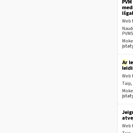
PVM 
medi
išg
Web t
Naudo
PVM5
Mokes
įstat
Ar
le
leidi
Web t
Taip,
Mokes
įstat
Jeig
atve
Web t