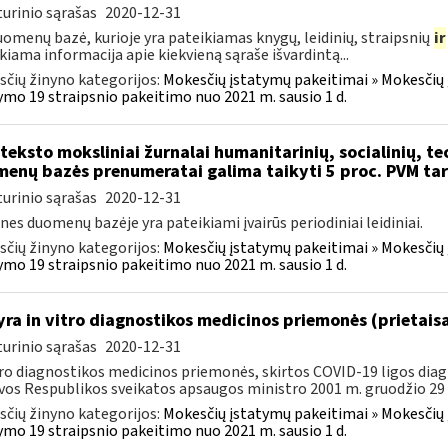
urinio sąrašas
2020-12-31
uomenų bazė, kurioje yra pateikiamas knygų, leidinių, straipsnių
ir
kiama informacija apie kiekvieną sąraše išvardintą...
čių žinyno kategorijos:
Mokesčių įstatymų pakeitimai » Mokesčių
ymo 19 straipsnio pakeitimo nuo 2021 m. sausio 1 d.
 teksto moksliniai žurnalai humanitarinių, socialinių, te
enų bazės prenumeratai galima taikyti 5 proc. PVM tar
urinio sąrašas
2020-12-31
 nes duomenų bazėje yra pateikiami įvairūs periodiniai leidiniai.
čių žinyno kategorijos:
Mokesčių įstatymų pakeitimai » Mokesčių
ymo 19 straipsnio pakeitimo nuo 2021 m. sausio 1 d.
yra in vitro diagnostikos medicinos priemonės (prietaisa
urinio sąrašas
2020-12-31
tro diagnostikos medicinos priemonės, skirtos COVID-19 ligos diagno
vos Respublikos sveikatos apsaugos ministro 2001 m. gruodžio 29 d
čių žinyno kategorijos:
Mokesčių įstatymų pakeitimai » Mokesčių
ymo 19 straipsnio pakeitimo nuo 2021 m. sausio 1 d.