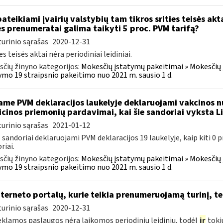
pateikiami įvairių valstybių tam tikros srities teisės akt
s prenumeratai galima taikyti 5 proc. PVM tarifą?
urinio sąrašas
2020-12-31
es teisės aktai nėra periodiniai leidiniai.
čių žinyno kategorijos:
Mokesčių įstatymų pakeitimai » Mokesčių
ymo 19 straipsnio pakeitimo nuo 2021 m. sausio 1 d.
ame PVM deklaracijos laukelyje deklaruojami vakcinos n
cinos priemonių pardavimai, kai šie sandoriai vyksta L
urinio sąrašas
2021-01-12
 sandoriai deklaruojami PVM deklaracijos 19 laukelyje, kaip kiti 0
riai.
čių žinyno kategorijos:
Mokesčių įstatymų pakeitimai » Mokesčių
ymo 19 straipsnio pakeitimo nuo 2021 m. sausio 1 d.
terneto portalų, kurie teikia prenumeruojamą turinį, 
urinio sąrašas
2020-12-31
eklamos paslaugos nėra laikomos periodiniu leidiniu, todėl
ir
tokių