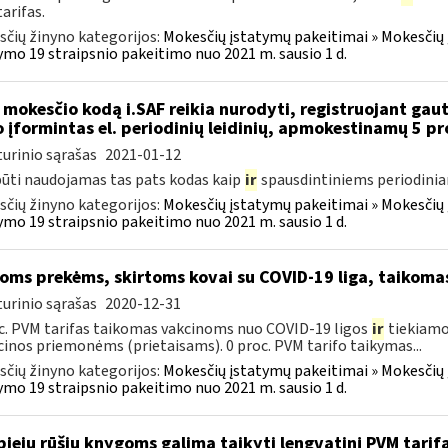
arifas.
čių žinyno kategorijos:
Mokesčių įstatymų pakeitimai » Mokesčių
ymo 19 straipsnio pakeitimo nuo 2021 m. sausio 1 d.
 mokesčio kodą i.SAF reikia nurodyti, registruojant gaut
 įformintas el. periodinių leidinių, apmokestinamų 5 p
urinio sąrašas
2021-01-12
būti naudojamas tas pats kodas kaip
ir
spausdintiniems periodiniam
čių žinyno kategorijos:
Mokesčių įstatymų pakeitimai » Mokesčių
ymo 19 straipsnio pakeitimo nuo 2021 m. sausio 1 d.
oms prekėms, skirtoms kovai su COVID-19 liga, taikomas
urinio sąrašas
2020-12-31
c. PVM tarifas taikomas vakcinoms nuo COVID-19 ligos
ir
tiekiamo
inos priemonėms (prietaisams). 0 proc. PVM tarifo taikymas...
čių žinyno kategorijos:
Mokesčių įstatymų pakeitimai » Mokesčių
ymo 19 straipsnio pakeitimo nuo 2021 m. sausio 1 d.
iejų rūšių knygoms galima taikyti lengvatinį PVM tarif