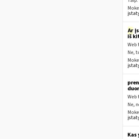
Taip.
Mokes
įstat
Ar
įs
iš k
Web t
Ne, t
Mokes
įstat
pren
duom
Web t
Ne, n
Mokes
įstat
Kas 